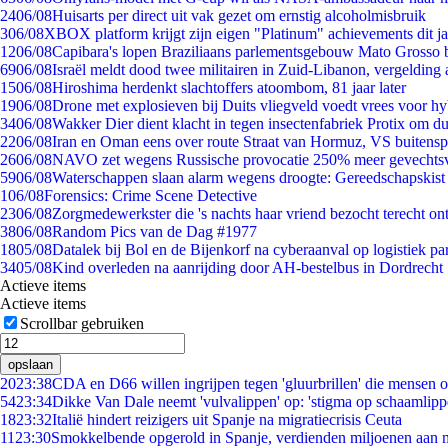
24
06/08
Huisarts per direct uit vak gezet om ernstig alcoholmisbruik
3
06/08
XBOX platform krijgt zijn eigen "Platinum" achievements dit ja
12
06/08
Capibara's lopen Braziliaans parlementsgebouw Mato Grosso 
69
06/08
Israël meldt dood twee militairen in Zuid-Libanon, vergeldin
15
06/08
Hiroshima herdenkt slachtoffers atoombom, 81 jaar later
19
06/08
Drone met explosieven bij Duits vliegveld voedt vrees voor hy
34
06/08
Wakker Dier dient klacht in tegen insectenfabriek Protix om 
22
06/08
Iran en Oman eens over route Straat van Hormuz, VS buitensp
26
06/08
NAVO zet wegens Russische provocatie 250% meer gevechtsvl
59
06/08
Waterschappen slaan alarm wegens droogte: Gereedschapskist
1
06/08
Forensics: Crime Scene Detective
23
06/08
Zorgmedewerkster die 's nachts haar vriend bezocht terecht on
38
06/08
Random Pics van de Dag #1977
18
05/08
Datalek bij Bol en de Bijenkorf na cyberaanval op logistiek pa
34
05/08
Kind overleden na aanrijding door AH-bestelbus in Dordrecht
Actieve items
Actieve items
Scrollbar gebruiken
opslaan
20
23:38
CDA en D66 willen ingrijpen tegen 'gluurbrillen' die mensen 
54
23:34
Dikke Van Dale neemt 'vulvalippen' op: 'stigma op schaamlip
18
23:32
Italië hindert reizigers uit Spanje na migratiecrisis Ceuta
11
23:30
Smokkelbende opgerold in Spanje, verdienden miljoenen aan 