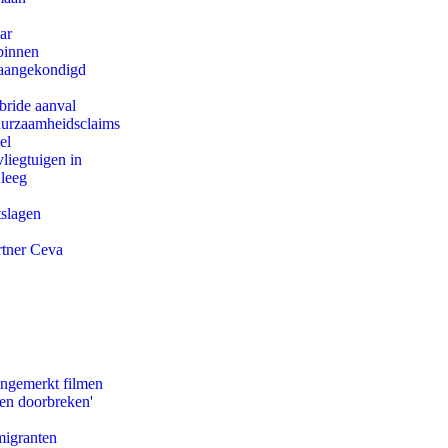
ar
binnen
g aangekondigd
bride aanval
duurzaamheidsclaims
el
iegtuigen in
 leeg
tslagen
rtner Ceva
ongemerkt filmen
pen doorbreken'
migranten