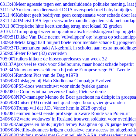
63
13:48
Meer agressie tegen een andersluidende politieke mening, laat j
31
11:52
Amsterdams dierenasiel DOA overspoeld met babykonijntjes
25
11:46
Kabinet geeft bedrijven geen compensatie voor schade door la
23
11:14
OM eist TBS tegen verwarde man die agenten stak met aardap
30
11:08
Tropische hitte keert zondag terug met lokaal 32 graden
30
10:12
Trump grijpt weer in op automatisch staatsburgerschap bij geb
54
09:51
Dikke Van Dale neemt 'vulvalippen' op: 'stigma op schaamlip
13
09:40
Meta krijgt half miljard boete voor mentale schade bij jongeren
24
09:37
Denemarken pakt AI-gebruik in scholen aan: extra mondeling
25
09:05
Peter Faber (82) overleden
7
05:00
Trailers kijken: de bioscoopreleases van week 32
0
03:37
Ajax veel te sterk voor Shelbourne, maar houdt schade beperkt
1
02:34
Nieuwkomers schitteren bij ruime Europese zege FC Twente
19
00:45
Random Pics van de Dag #1978
15
06/08
Ontslagen bij Halo Studios na Campaign Evolved
19
06/08
PS5-doos waarschuwt voor einde fysieke games
2
06/08
Le Court wint na nerveuze finale, Pieterse derde
29
06/08
NPO-manager Menno de Boer geschorst na dickpic in groeps
36
06/08
Duitser (93) crasht met quad tegen boom, vier gewonden
47
06/08
Trump wil dat J.D. Vance hem in 2028 opvolgt
1
06/08
Lemmen boekt eerste profzege in zware Ronde van Polen-rit
24
06/08
'Zwarte weduwes' in Rusland trouwen soldaten voor overlijden
14
06/08
Zangeres en Idols-jurylid Jerney Kaagman op 79-jarige leeftij
10
06/08
Netflix-abonnees krijgen exclusieve early access tot uitgebreid
65
06/08
Onlyfans-model met G-cup wil als NASA-ambassadeur naar 