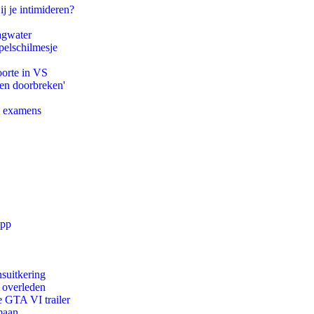
ij je intimideren?
agwater
pelschilmesje
oorte in VS
pen doorbreken'
e examens
app
suitkering
d overleden
e GTA VI trailer
maan