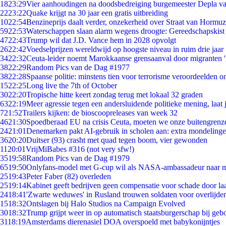
18
23:29
Vier aanhoudingen na doodsbedreiging burgemeester Depla v
22
23:22
Quake krijgt na 30 jaar een gratis uitbreiding
10
22:54
Benzineprijs daalt verder, onzekerheid over Straat van Hormuz 
59
22:53
Waterschappen slaan alarm wegens droogte: Gereedschapskist
47
22:43
Trump wil dat J.D. Vance hem in 2028 opvolgt
26
22:42
Voedselprijzen wereldwijd op hoogste niveau in ruim drie jaar
34
22:32
Ceuta-leider noemt Marokkaanse grensaanval door migranten 
38
22:29
Random Pics van de Dag #1977
38
22:28
Spaanse politie: minstens tien voor terrorisme veroordeelden 
15
22:25
Long live the 7th of October
30
22:20
Tropische hitte keert zondag terug met lokaal 32 graden
63
22:19
Meer agressie tegen een andersluidende politieke mening, laat j
7
21:52
Trailers kijken: de bioscoopreleases van week 32
46
21:30
Spoedberaad EU na crisis Ceuta, moeten we onze buitengrenz
24
21:01
Denemarken pakt AI-gebruik in scholen aan: extra mondeling
36
20:20
Duitser (93) crasht met quad tegen boom, vier gewonden
11
20:01
VrijMiBabes #316 (not very sfw!)
35
19:58
Random Pics van de Dag #1979
65
19:50
Onlyfans-model met G-cup wil als NASA-ambassadeur naar 
25
19:43
Peter Faber (82) overleden
25
19:14
Kabinet geeft bedrijven geen compensatie voor schade door la
24
18:41
'Zwarte weduwes' in Rusland trouwen soldaten voor overlijden
15
18:32
Ontslagen bij Halo Studios na Campaign Evolved
30
18:32
Trump grijpt weer in op automatisch staatsburgerschap bij geb
31
18:19
Amsterdams dierenasiel DOA overspoeld met babykonijntjes