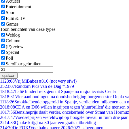
Actueel
Entertainment
Sport
Film & Tv
Games
Toon berichten van deze types
Weblog
Column
(P)review
Special
Poll
Scrollbar gebruiken
opslaan
11
23:08
VrijMiBabes #316 (not very sfw!)
35
23:07
Random Pics van de Dag #1979
18
18:47
Italië hindert reizigers uit Spanje na migratiecrisis Ceuta
18
18:31
Vier aanhoudingen na doodsbedreiging burgemeester Depla v
11
18:26
Smokkelbende opgerold in Spanje, verdienden miljoenen aan 
20
18:08
CDA en D66 willen ingrijpen tegen 'gluurbrillen' die mensen 
10
17:56
Benzineprijs daalt verder, onzekerheid over Straat van Hormuz 
26
17:47
Voedselprijzen wereldwijd op hoogste niveau in ruim drie jaar
22
14:33
Quake krijgt na 30 jaar een gratis uitbreiding
2
14:30
De FOK!Voetbalmanager 2026/2027 is begonnen