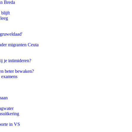
an Breda
blijft
 leeg
'gruweldaad'
onder migranten Ceuta
ij je intimideren?
en beter bewaken?
e examens
maan
agwater
suitkering
oorte in VS