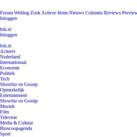
Forum
Weblog
Zoek
Actieve Items
Nieuws
Columns
Reviews
Previe
Inloggen
fok.nl
Inloggen
fok.nl
Actueel
Nederland
Internationaal
Economie
Politiek
Tech
Showbiz en Gossip
Opmerkelijk
Entertainment
Showbiz en Gossip
Muziek
Film
Televisie
Media & Cultuur
Bioscoopagenda
Sport