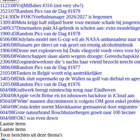
11
23:08
VrijMiBabes #316 (not very sfw!)
35
23:07
Random Pics van de Dag #1979
2
14:30
De FOK!Voetbalmanager 2026/2027 is begonnen
13
09:40
Meta krijgt half miljard boete voor mentale schade bij jongeren
24
09:37
Denemarken pakt AI-gebruik in scholen aan: extra mondeling
19
00:45
Random Pics van de Dag #1978
65
06/08
Onlyfans-model met G-cup wil als NASA-ambassadeur naar 
24
06/08
Huisarts per direct uit vak gezet om ernstig alcoholmisbruik
19
06/08
Drone met explosieven bij Duits vliegveld voedt vrees voor hy
59
06/08
Waterschappen slaan alarm wegens droogte: Gereedschapskist
23
06/08
Zorgmedewerkster die 's nachts haar vriend bezocht terecht on
38
06/08
Random Pics van de Dag #1977
21
05/08
Tanken in België wordt nóg aantrekkelijker
34
05/08
Dirk sluit supermarkt op de Wallen na golf van diefstal en agre
12
05/08
Random Pics van de Dag #1976
6
04/08
Kraftwerk brengt ruimteschip terug naar Eindhoven
20
04/08
Apple vecht Britse eis tot inbouwen backdoor in iCloud aan
85
04/08
'Witte' mannen discrimineren is volgens OM geen enkel probl
34
04/08
Ceuta-leider noemt Marokkaanse grensaanval door migranten 
6
04/08
Grote natuurbrand Boschhuizerbergen groeit naar 100 hectare
6
04/08
FOK! was even down
Laatste items
Laatste items
Toon berichten uit deze thema's