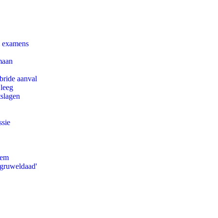
e examens
maan
bride aanval
 leeg
tslagen
ssie
eem
'gruweldaad'