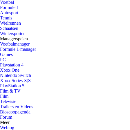
Voetbal
Formule 1
Autosport
Tennis
Wielrennen
Schaatsen
Wintersporten
Managerspelen
Voetbalmanager
Formule 1-manager
Games
PC
Playstation 4
Xbox One
Nintendo Switch
Xbox Series X|S
PlayStation 5
Film & TV
Film
Televisie
Trailers en Videos
Bioscoopagenda
Forum
Meer
Weblog