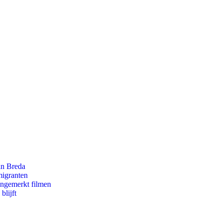
an Breda
migranten
ongemerkt filmen
blijft