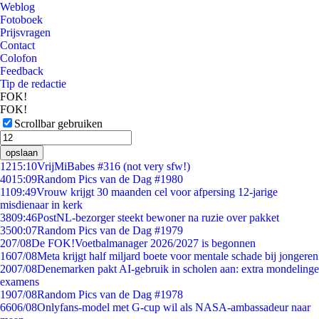
Weblog
Fotoboek
Prijsvragen
Contact
Colofon
Feedback
Tip de redactie
FOK!
FOK!
Scrollbar gebruiken
opslaan
12
15:10
VrijMiBabes #316 (not very sfw!)
40
15:09
Random Pics van de Dag #1980
11
09:49
Vrouw krijgt 30 maanden cel voor afpersing 12-jarige
misdienaar in kerk
38
09:46
PostNL-bezorger steekt bewoner na ruzie over pakket
35
00:07
Random Pics van de Dag #1979
2
07/08
De FOK!Voetbalmanager 2026/2027 is begonnen
16
07/08
Meta krijgt half miljard boete voor mentale schade bij jongeren
20
07/08
Denemarken pakt AI-gebruik in scholen aan: extra mondelinge
examens
19
07/08
Random Pics van de Dag #1978
66
06/08
Onlyfans-model met G-cup wil als NASA-ambassadeur naar