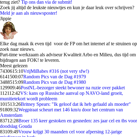
terug ziet?
Tip ons dan via de submit!
Zoek jij altijd de leukste nieuwtjes en kun je daar leuk over schrijven?
Meld je aan als nieuwsposter!
Jippie
Elke dag maak ik even tijd voor de FP om het internet af te struinen op
zoek naar nieuws.
Part-time werkzaam als adviseur Kwaliteit Arbo en Milieu, dus tijd om
bijdragen aan FOK! te leveren.
Meest gelezen
74306
15:10
VrijMiBabes #316 (not very sfw!)
61415
00:07
Random Pics van de Dag #1979
34885
15:09
Random Pics van de Dag #1980
1299
09:46
PostNL-bezorger steekt bewoner na ruzie over pakket
1121
12:42
VS: kans op Russische aanval op NAVO-land groeit,
munitietekort wordt probleem
1015
13:26
Britney Spears: "Ik geloof dat ik heb gefaald als moeder"
918
09:32
Wegpiraat scheurt met 146 km/u door het centrum van
Amsterdam
837
12:28
Broer 135 keer gestoken en gesneden: zes jaar cel en tbs voor
doodslag Gouda
831
09:49
Vrouw krijgt 30 maanden cel voor afpersing 12-jarige