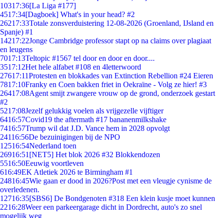
103
17:36
[La Liga #177]
45
17:34
[Dagboek] What's in your head? #2
262
17:33
Totale zonsverduistering 12-08-2026 (Groenland, IJsland en
Spanje) #1
142
17:22
Jonge Cambridge professor stapt op na claims over plagiaat
en leugens
70
17:13
Teltopic #1567 tel door en door en door....
35
17:12
Het hele alfabet #108 en 4letterwoord
276
17:11
Protesten en blokkades van Extinction Rebellion #24 Eieren
78
17:10
Franky en Coen bakken friet in Oekraïne - Volg ze hier! #3
264
17:08
Agent smijt zwangere vrouw op de grond, onderzoek gestart
#2
52
17:08
Jezelf gelukkig voelen als vrijgezelle vijftiger
64
16:57
Covid19 the aftermath #17 bananenmilkshake
74
16:57
Trump wil dat J.D. Vance hem in 2028 opvolgt
241
16:56
De bezuinigingen bij de NPO
125
16:54
Nederland toen
269
16:51
[NET5] Het blok 2026 #32 Blokkendozen
55
16:50
Eeuwig voortleven
6
16:49
EK Atletiek 2026 te Birmingham #1
248
16:45
Wie gaan er dood in 2026?Post met een vleugje cynisme de
overledenen.
127
16:35
[SBS6] De Bondgenoten #318 Een klein kusje moet kunnen
22
16:28
Weer een parkeergarage dicht in Dordrecht, auto's zo snel
mogelijk weg