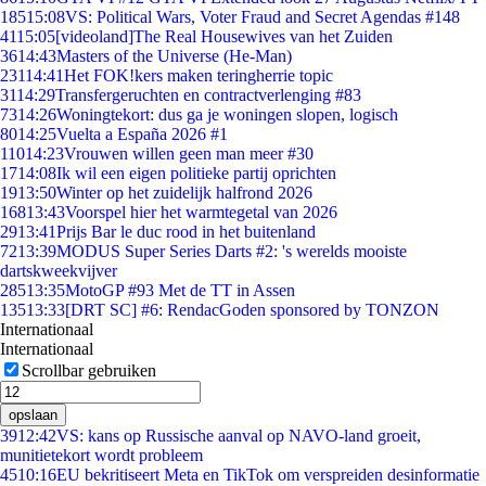
185
15:08
VS: Political Wars, Voter Fraud and Secret Agendas #148
41
15:05
[videoland]The Real Housewives van het Zuiden
36
14:43
Masters of the Universe (He-Man)
231
14:41
Het FOK!kers maken teringherrie topic
31
14:29
Transfergeruchten en contractverlenging #83
73
14:26
Woningtekort: dus ga je woningen slopen, logisch
80
14:25
Vuelta a España 2026 #1
110
14:23
Vrouwen willen geen man meer #30
17
14:08
Ik wil een eigen politieke partij oprichten
19
13:50
Winter op het zuidelijk halfrond 2026
168
13:43
Voorspel hier het warmtegetal van 2026
29
13:41
Prijs Bar le duc rood in het buitenland
72
13:39
MODUS Super Series Darts #2: 's werelds mooiste
dartskweekvijver
285
13:35
MotoGP #93 Met de TT in Assen
135
13:33
[DRT SC] #6: RendacGoden sponsored by TONZON
Internationaal
Internationaal
Scrollbar gebruiken
opslaan
39
12:42
VS: kans op Russische aanval op NAVO-land groeit,
munitietekort wordt probleem
45
10:16
EU bekritiseert Meta en TikTok om verspreiden desinformatie