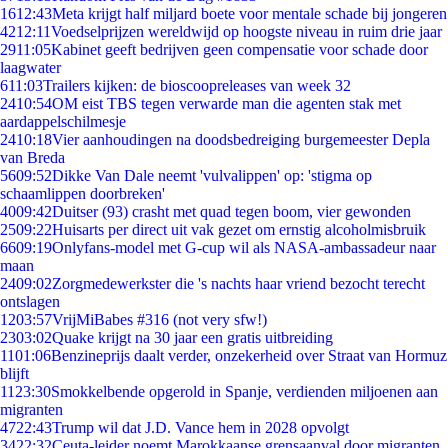
16
12:43
Meta krijgt half miljard boete voor mentale schade bij jongeren
42
12:11
Voedselprijzen wereldwijd op hoogste niveau in ruim drie jaar
29
11:05
Kabinet geeft bedrijven geen compensatie voor schade door
laagwater
6
11:03
Trailers kijken: de bioscoopreleases van week 32
24
10:54
OM eist TBS tegen verwarde man die agenten stak met
aardappelschilmesje
24
10:18
Vier aanhoudingen na doodsbedreiging burgemeester Depla
van Breda
56
09:52
Dikke Van Dale neemt 'vulvalippen' op: 'stigma op
schaamlippen doorbreken'
40
09:42
Duitser (93) crasht met quad tegen boom, vier gewonden
25
09:22
Huisarts per direct uit vak gezet om ernstig alcoholmisbruik
66
09:19
Onlyfans-model met G-cup wil als NASA-ambassadeur naar
maan
24
09:02
Zorgmedewerkster die 's nachts haar vriend bezocht terecht
ontslagen
12
03:57
VrijMiBabes #316 (not very sfw!)
23
03:02
Quake krijgt na 30 jaar een gratis uitbreiding
11
01:06
Benzineprijs daalt verder, onzekerheid over Straat van Hormuz
blijft
11
23:30
Smokkelbende opgerold in Spanje, verdienden miljoenen aan
migranten
47
22:43
Trump wil dat J.D. Vance hem in 2028 opvolgt
34
22:32
Ceuta-leider noemt Marokkaanse grensaanval door migranten