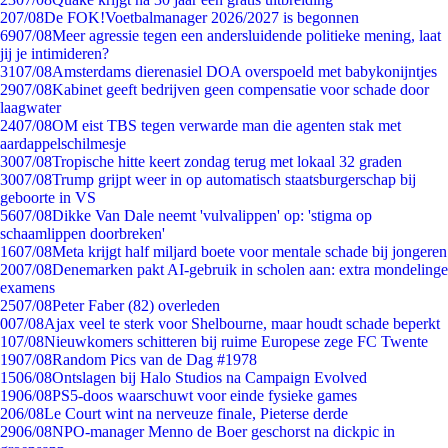
2
07/08
De FOK!Voetbalmanager 2026/2027 is begonnen
69
07/08
Meer agressie tegen een andersluidende politieke mening, laat
jij je intimideren?
31
07/08
Amsterdams dierenasiel DOA overspoeld met babykonijntjes
29
07/08
Kabinet geeft bedrijven geen compensatie voor schade door
laagwater
24
07/08
OM eist TBS tegen verwarde man die agenten stak met
aardappelschilmesje
30
07/08
Tropische hitte keert zondag terug met lokaal 32 graden
30
07/08
Trump grijpt weer in op automatisch staatsburgerschap bij
geboorte in VS
56
07/08
Dikke Van Dale neemt 'vulvalippen' op: 'stigma op
schaamlippen doorbreken'
16
07/08
Meta krijgt half miljard boete voor mentale schade bij jongeren
20
07/08
Denemarken pakt AI-gebruik in scholen aan: extra mondelinge
examens
25
07/08
Peter Faber (82) overleden
0
07/08
Ajax veel te sterk voor Shelbourne, maar houdt schade beperkt
1
07/08
Nieuwkomers schitteren bij ruime Europese zege FC Twente
19
07/08
Random Pics van de Dag #1978
15
06/08
Ontslagen bij Halo Studios na Campaign Evolved
19
06/08
PS5-doos waarschuwt voor einde fysieke games
2
06/08
Le Court wint na nerveuze finale, Pieterse derde
29
06/08
NPO-manager Menno de Boer geschorst na dickpic in