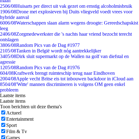
maan
25
06/08
Huisarts per direct uit vak gezet om ernstig alcoholmisbruik
19
06/08
Drone met explosieven bij Duits vliegveld voedt vrees voor
hybride aanval
60
06/08
Waterschappen slaan alarm wegens droogte: Gereedschapskist
leeg
24
06/08
Zorgmedewerkster die 's nachts haar vriend bezocht terecht
ontslagen
38
06/08
Random Pics van de Dag #1977
21
05/08
Tanken in België wordt nóg aantrekkelijker
34
05/08
Dirk sluit supermarkt op de Wallen na golf van diefstal en
agressie
12
05/08
Random Pics van de Dag #1976
6
04/08
Kraftwerk brengt ruimteschip terug naar Eindhoven
20
04/08
Apple vecht Britse eis tot inbouwen backdoor in iCloud aan
85
04/08
'Witte' mannen discrimineren is volgens OM geen enkel
probleem
Laatste items
Laatste items
Toon berichten uit deze thema's
Actueel
Entertainment
Sport
Film & Tv
Games