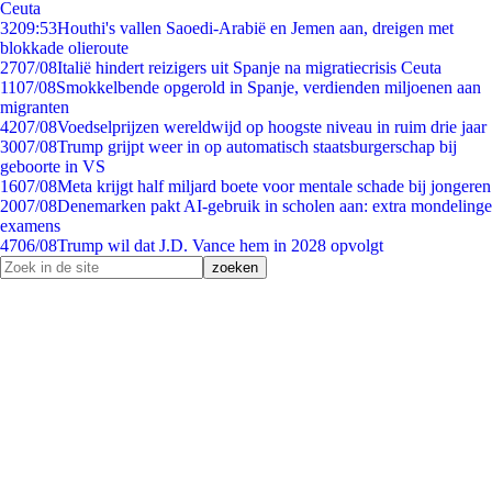
Ceuta
32
09:53
Houthi's vallen Saoedi-Arabië en Jemen aan, dreigen met
blokkade olieroute
27
07/08
Italië hindert reizigers uit Spanje na migratiecrisis Ceuta
11
07/08
Smokkelbende opgerold in Spanje, verdienden miljoenen aan
migranten
42
07/08
Voedselprijzen wereldwijd op hoogste niveau in ruim drie jaar
30
07/08
Trump grijpt weer in op automatisch staatsburgerschap bij
geboorte in VS
16
07/08
Meta krijgt half miljard boete voor mentale schade bij jongeren
20
07/08
Denemarken pakt AI-gebruik in scholen aan: extra mondelinge
examens
47
06/08
Trump wil dat J.D. Vance hem in 2028 opvolgt