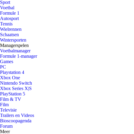
Sport
Voetbal
Formule 1
Autosport
Tennis
Wielrennen
Schaatsen
Wintersporten
Managerspelen
Voetbalmanager
Formule 1-manager
Games
PC
Playstation 4
Xbox One
Nintendo Switch
Xbox Series X|S
PlayStation 5
Film & TV
Film
Televisie
Trailers en Videos
Bioscoopagenda
Forum
Meer