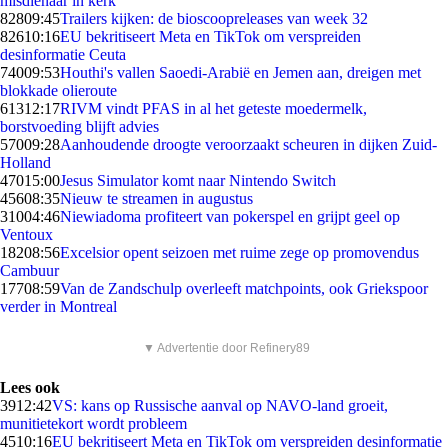
misdienaar in kerk
828
09:45
Trailers kijken: de bioscoopreleases van week 32
826
10:16
EU bekritiseert Meta en TikTok om verspreiden
desinformatie Ceuta
740
09:53
Houthi's vallen Saoedi-Arabië en Jemen aan, dreigen met
blokkade olieroute
613
12:17
RIVM vindt PFAS in al het geteste moedermelk,
borstvoeding blijft advies
570
09:28
Aanhoudende droogte veroorzaakt scheuren in dijken Zuid-
Holland
470
15:00
Jesus Simulator komt naar Nintendo Switch
456
08:35
Nieuw te streamen in augustus
310
04:46
Niewiadoma profiteert van pokerspel en grijpt geel op
Ventoux
182
08:56
Excelsior opent seizoen met ruime zege op promovendus
Cambuur
177
08:59
Van de Zandschulp overleeft matchpoints, ook Griekspoor
verder in Montreal
▼ Advertentie door Refinery89
Lees ook
39
12:42
VS: kans op Russische aanval op NAVO-land groeit,
munitietekort wordt probleem
45
10:16
EU bekritiseert Meta en TikTok om verspreiden desinformatie