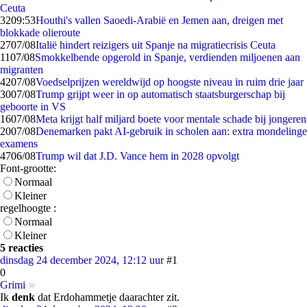
Ceuta
32
09:53
Houthi's vallen Saoedi-Arabië en Jemen aan, dreigen met
blokkade olieroute
27
07/08
Italië hindert reizigers uit Spanje na migratiecrisis Ceuta
11
07/08
Smokkelbende opgerold in Spanje, verdienden miljoenen aan
migranten
42
07/08
Voedselprijzen wereldwijd op hoogste niveau in ruim drie jaar
30
07/08
Trump grijpt weer in op automatisch staatsburgerschap bij
geboorte in VS
16
07/08
Meta krijgt half miljard boete voor mentale schade bij jongeren
20
07/08
Denemarken pakt AI-gebruik in scholen aan: extra mondelinge
examens
47
06/08
Trump wil dat J.D. Vance hem in 2028 opvolgt
Font-grootte:
Normaal
Kleiner
regelhoogte :
Normaal
Kleiner
5 reacties
dinsdag 24 december 2024, 12:12 uur
#1
0
Grimi
Ik
denk
dat Erdohammetje daarachter zit.