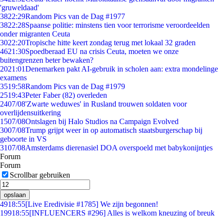
'gruweldaad'
38
22:29
Random Pics van de Dag #1977
38
22:28
Spaanse politie: minstens tien voor terrorisme veroordeelden
onder migranten Ceuta
30
22:20
Tropische hitte keert zondag terug met lokaal 32 graden
46
21:30
Spoedberaad EU na crisis Ceuta, moeten we onze
buitengrenzen beter bewaken?
20
21:01
Denemarken pakt AI-gebruik in scholen aan: extra mondelinge
examens
35
19:58
Random Pics van de Dag #1979
25
19:43
Peter Faber (82) overleden
24
07/08
'Zwarte weduwes' in Rusland trouwen soldaten voor
overlijdensuitkering
15
07/08
Ontslagen bij Halo Studios na Campaign Evolved
30
07/08
Trump grijpt weer in op automatisch staatsburgerschap bij
geboorte in VS
31
07/08
Amsterdams dierenasiel DOA overspoeld met babykonijntjes
Forum
Forum
Scrollbar gebruiken
opslaan
49
18:55
[Live Eredivisie #1785] We zijn begonnen!
199
18:55
[INFLUENCERS #296] Alles is welkom kneuzing of breuk