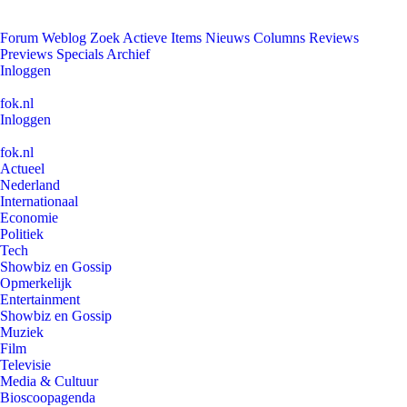
Forum
Weblog
Zoek
Actieve Items
Nieuws
Columns
Reviews
Previews
Specials
Archief
Inloggen
fok.nl
Inloggen
fok.nl
Actueel
Nederland
Internationaal
Economie
Politiek
Tech
Showbiz en Gossip
Opmerkelijk
Entertainment
Showbiz en Gossip
Muziek
Film
Televisie
Media & Cultuur
Bioscoopagenda