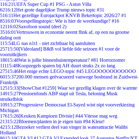
1
16:21
UEFA Super Cup #1 PSG - Aston Villa
62
16:12
Het grote dagelijkse Trump nieuws topic #31
5
16:11
Het gezellige Eurojackpot KNVB Bekertopic 2026/27 #1
85
16:03
Voorspellingstopic: Wie is hier de weerkundige? #16
121
16:02
Saxofoon sound (deel 2)
35
16:01
Vertrouwen in economie neemt flink af, op een na grootse
daling ooit
1
15:54
LG nas n1t1 - niet zichtbaar bij aansluiten
257
15:50
[Videoland] B&B vol liefde 6de seizoen #1 voor de
vooruitkijkers
180
15:48
Wat is jullie binnenhuistemperatuur? #81 Horrorzomer
111
15:48
Koopzegels sparen bij AH duurt straks 2x zo lang
275
15:46
Het enige echte LEGO-topic #45 LEGOOOOOOOOOOO
60
15:37
200.000 mensen geëvacueerd vanwege bosbrand in Zuidwest-
Frankrijk
125
15:33
[ShowChat #1259] Waar we gezellig klagen over de warmte
149
15:27
Pensioenfonds ABP stapt uit Tesla, beloning Musk
struikelblok
109
15:27
Progressieve Democraat El-Sayed wint nipt voorverkiezing
Michigan
176
15:26
[Keuken Kampioen Divisie] #44 Vitesse mag weg
213
15:22
Bloemen/planten in je eigen tuin #94 Kleur!
42
15:12
Bezoeker verliest deel van vinger in waterattractie Walibi
Holland
86
15:10
GTA VI #12 GTA VI Extended look 27 Augustus Netflix/YT