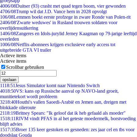
groepsapp
40
06/08
Duitser (93) crasht met quad tegen boom, vier gewonden
47
06/08
Trump wil dat J.D. Vance hem in 2028 opvolgt
1
06/08
Lemmen boekt eerste profzege in zware Ronde van Polen-rit
24
06/08
'Zwarte weduwes' in Rusland trouwen soldaten voor
overlijdensuitkering
14
06/08
Zangeres en Idols-jurylid Jerney Kaagman op 79-jarige leeftijd
overleden
10
06/08
Netflix-abonnees krijgen exclusieve early access tot
uitgebreide GTA VI trailer
Actieve items
Actieve items
Scrollbar gebruiken
opslaan
11
18:51
Jesus Simulator komt naar Nintendo Switch
40
18:50
VS: kans op Russische aanval op NAVO-land groeit,
munitietekort wordt probleem
32
18:40
Houthi's vallen Saoedi-Arabië en Jemen aan, dreigen met
blokkade olieroute
21
18:19
Britney Spears: "Ik geloof dat ik heb gefaald als moeder"
15
18:11
RIVM vindt PFAS in al het geteste moedermelk, borstvoeding
blijft advies
15
17:35
Broer 135 keer gestoken en gesneden: zes jaar cel en tbs voor
doodslag Gouda