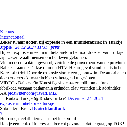
Nieuws
Internationaal
Zeker twaalf doden bij explosie in een munitiefabriek in Turkije
Jippie
24-12-2024 11:31
print
Bij een explosie in een munitiefabriek in het noordoosten van Turkije
zijn zeker twaalf mensen om het leven gekomen.
Vier mensen raakten gewond, vertelde de gouverneur van de provincie
Balıkesir aan de Turkse omroep NTV. Het ongeval vond plaats in het
Karesi-district. Door de explosie stortte een gebouw in. De autoriteiten
doen onderzoek, maar hebben sabotage al uitgesloten.
VİDEO - Balıkesir'in Karesi ilçesinde askeri mühimmat üreten
fabrikada yaşanan patlamanın ardından olay yerinden ilk görüntüler
AA
pic.twitter.com/juJ9afLMIZ
— Rudaw Türkçe (@RudawTurkce)
December 24, 2024
explosie
munitiefabriek
turkije
Submitter:
Bron:
Deutschlandfunk
5
Help ons; deel dit item als je het leuk vond
Heb je een leuk of interessant bericht gevonden dat je graag op FOK!