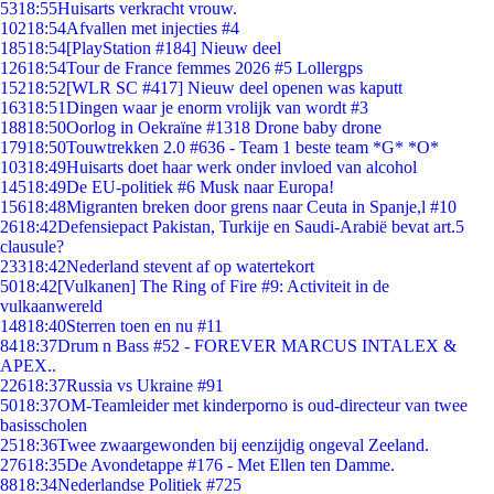
53
18:55
Huisarts verkracht vrouw.
102
18:54
Afvallen met injecties #4
185
18:54
[PlayStation #184] Nieuw deel
126
18:54
Tour de France femmes 2026 #5 Lollergps
152
18:52
[WLR SC #417] Nieuw deel openen was kaputt
163
18:51
Dingen waar je enorm vrolijk van wordt #3
188
18:50
Oorlog in Oekraïne #1318 Drone baby drone
179
18:50
Touwtrekken 2.0 #636 - Team 1 beste team *G* *O*
103
18:49
Huisarts doet haar werk onder invloed van alcohol
145
18:49
De EU-politiek #6 Musk naar Europa!
156
18:48
Migranten breken door grens naar Ceuta in Spanje,l #10
26
18:42
Defensiepact Pakistan, Turkije en Saudi-Arabië bevat art.5
clausule?
233
18:42
Nederland stevent af op watertekort
50
18:42
[Vulkanen] The Ring of Fire #9: Activiteit in de
vulkaanwereld
148
18:40
Sterren toen en nu #11
84
18:37
Drum n Bass #52 - FOREVER MARCUS INTALEX &
APEX..
226
18:37
Russia vs Ukraine #91
50
18:37
OM-Teamleider met kinderporno is oud-directeur van twee
basisscholen
25
18:36
Twee zwaargewonden bij eenzijdig ongeval Zeeland.
276
18:35
De Avondetappe #176 - Met Ellen ten Damme.
88
18:34
Nederlandse Politiek #725