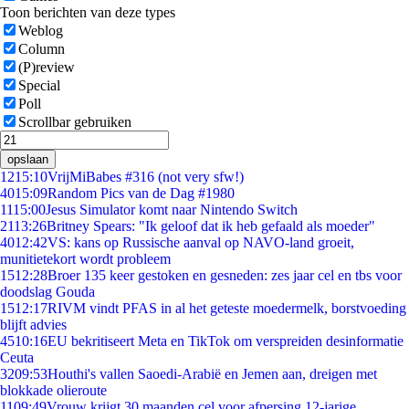
Toon berichten van deze types
Weblog
Column
(P)review
Special
Poll
Scrollbar gebruiken
opslaan
12
15:10
VrijMiBabes #316 (not very sfw!)
40
15:09
Random Pics van de Dag #1980
11
15:00
Jesus Simulator komt naar Nintendo Switch
21
13:26
Britney Spears: "Ik geloof dat ik heb gefaald als moeder"
40
12:42
VS: kans op Russische aanval op NAVO-land groeit,
munitietekort wordt probleem
15
12:28
Broer 135 keer gestoken en gesneden: zes jaar cel en tbs voor
doodslag Gouda
15
12:17
RIVM vindt PFAS in al het geteste moedermelk, borstvoeding
blijft advies
45
10:16
EU bekritiseert Meta en TikTok om verspreiden desinformatie
Ceuta
32
09:53
Houthi's vallen Saoedi-Arabië en Jemen aan, dreigen met
blokkade olieroute
11
09:49
Vrouw krijgt 30 maanden cel voor afpersing 12-jarige