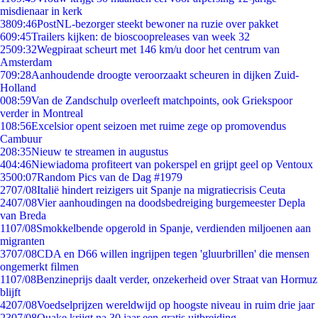
misdienaar in kerk
38
09:46
PostNL-bezorger steekt bewoner na ruzie over pakket
6
09:45
Trailers kijken: de bioscoopreleases van week 32
25
09:32
Wegpiraat scheurt met 146 km/u door het centrum van
Amsterdam
7
09:28
Aanhoudende droogte veroorzaakt scheuren in dijken Zuid-
Holland
0
08:59
Van de Zandschulp overleeft matchpoints, ook Griekspoor
verder in Montreal
1
08:56
Excelsior opent seizoen met ruime zege op promovendus
Cambuur
2
08:35
Nieuw te streamen in augustus
4
04:46
Niewiadoma profiteert van pokerspel en grijpt geel op Ventoux
35
00:07
Random Pics van de Dag #1979
27
07/08
Italië hindert reizigers uit Spanje na migratiecrisis Ceuta
24
07/08
Vier aanhoudingen na doodsbedreiging burgemeester Depla
van Breda
11
07/08
Smokkelbende opgerold in Spanje, verdienden miljoenen aan
migranten
37
07/08
CDA en D66 willen ingrijpen tegen 'gluurbrillen' die mensen
ongemerkt filmen
11
07/08
Benzineprijs daalt verder, onzekerheid over Straat van Hormuz
blijft
42
07/08
Voedselprijzen wereldwijd op hoogste niveau in ruim drie jaar
23
07/08
Quake krijgt na 30 jaar een gratis uitbreiding