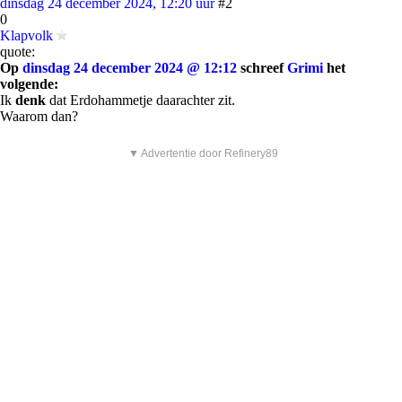
dinsdag 24 december 2024, 12:20 uur
#2
0
Klapvolk
quote:
Op
dinsdag 24 december 2024 @ 12:12
schreef
Grimi
het
volgende:
Ik
denk
dat Erdohammetje daarachter zit.
Waarom dan?
▼ Advertentie door Refinery89