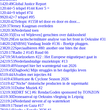
14
20:49
Global Justice Report
1
20:44
+5 telspel #144 Keer 5 =
1
20:44
+9 telspel #74
99
20:42
+7 telspel #95
120
20:42
Teltopic #1558 tel door en door en door....
2
20:37
Jerney Kaagman overleden
120
20:36
Nederland toen
42
20:35
[Eva vd Wijdeven] geruchten over dakloosheid
70
20:29
Een tactische/militaire analyse van het front in Oekraïne #31
146
20:24
[SBS6] Vandaag Inside #136 - Boekje pluggen.
238
20:22
Speciaalbieren #80: another one bites the dust
15
20:17
Radio 2 #145 Ruud 66
247
19:58
Asielzoekers #22 : Het Europese migratiepact gaat in
242
19:53
Nederlandstalige muziektopic #13
166
19:49
Voorspel hier het warmtegetal van 2026
22
19:45
[Dagboek] Mijn struggles in het dagelijks leven
65
19:44
Afvallen met injecties #4
114
19:43
Hurricane & Cyclone Season 2026
151
19:42
"Niche"-historische producten in de supermarkt
265
19:31
Duitse Muziek #2
132
19:30
[DRT SC] #6: RendacGoden sponsored by TONZON
41
19:30
Droneaanval op Oekrains vliegtuig in Leipzig
221
19:24
Nederland stevent af op watertekort
186
19:17
Israel en Gaza #17
78
19:14
Vuelta a España 2026 #1