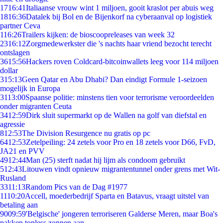
17
16:41
Italiaanse vrouw wint 1 miljoen, gooit kraslot per abuis weg
18
16:36
Datalek bij Bol en de Bijenkorf na cyberaanval op logistiek
partner Ceva
1
16:26
Trailers kijken: de bioscoopreleases van week 32
23
16:12
Zorgmedewerkster die 's nachts haar vriend bezocht terecht
ontslagen
36
15:56
Hackers roven Coldcard-bitcoinwallets leeg voor 114 miljoen
dollar
3
15:13
Geen Qatar en Abu Dhabi? Dan eindigt Formule 1-seizoen
mogelijk in Europa
31
13:00
Spaanse politie: minstens tien voor terrorisme veroordeelden
onder migranten Ceuta
34
12:59
Dirk sluit supermarkt op de Wallen na golf van diefstal en
agressie
8
12:53
The Division Resurgence nu gratis op pc
64
12:53
Zetelpeiling: 24 zetels voor Pro en 18 zetels voor D66, FvD,
JA21 en PVV
49
12:44
Man (25) sterft nadat hij lijm als condoom gebruikt
5
12:43
Litouwen vindt opnieuw migrantentunnel onder grens met Wit-
Rusland
33
11:13
Random Pics van de Dag #1977
11
10:20
Accell, moederbedrijf Sparta en Batavus, vraagt uitstel van
betaling aan
90
09:59
'Belgische' jongeren terroriseren Galderse Meren, maar Boa's
pakken topless zonnen aan