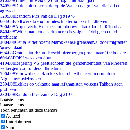
21
05/08
Tanken in België wordt nóg aantrekkelijker
34
05/08
Dirk sluit supermarkt op de Wallen na golf van diefstal en
agressie
12
05/08
Random Pics van de Dag #1976
6
04/08
Kraftwerk brengt ruimteschip terug naar Eindhoven
20
04/08
Apple vecht Britse eis tot inbouwen backdoor in iCloud aan
84
04/08
'Witte' mannen discrimineren is volgens OM geen enkel
probleem
30
04/08
Ceuta-leider noemt Marokkaanse grensaanval door migranten
'gruweldaad'
6
04/08
Grote natuurbrand Boschhuizerbergen groeit naar 100 hectare
6
04/08
FOK! was even down
41
04/08
Regering VS geeft scholen die 'genderidentiteit' van kinderen
verbergen voor ouders ultimatum
59
04/08
Vrouw die asielzoekers hielp in Athene vermoord door
Afghaanse asielzoeker
25
04/08
Lekker op vakantie naar Afghanistan volgens Taliban geen
probleem
23
04/08
Random Pics van de Dag #1975
Laatste items
Laatste items
Toon berichten uit deze thema's
Actueel
Entertainment
Sport