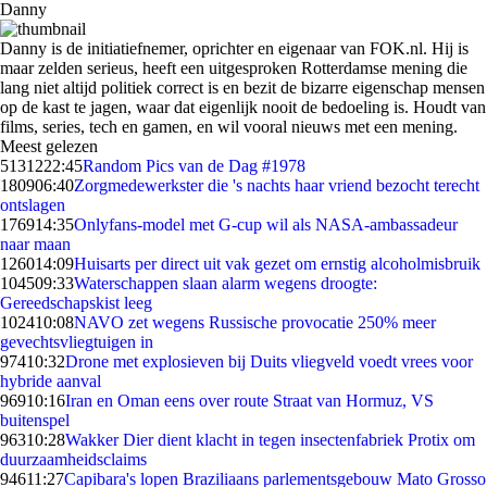
Danny
Danny is de initiatiefnemer, oprichter en eigenaar van FOK.nl. Hij is
maar zelden serieus, heeft een uitgesproken Rotterdamse mening die
lang niet altijd politiek correct is en bezit de bizarre eigenschap mensen
op de kast te jagen, waar dat eigenlijk nooit de bedoeling is. Houdt van
films, series, tech en gamen, en wil vooral nieuws met een mening.
Meest gelezen
51312
22:45
Random Pics van de Dag #1978
1809
06:40
Zorgmedewerkster die 's nachts haar vriend bezocht terecht
ontslagen
1769
14:35
Onlyfans-model met G-cup wil als NASA-ambassadeur
naar maan
1260
14:09
Huisarts per direct uit vak gezet om ernstig alcoholmisbruik
1045
09:33
Waterschappen slaan alarm wegens droogte:
Gereedschapskist leeg
1024
10:08
NAVO zet wegens Russische provocatie 250% meer
gevechtsvliegtuigen in
974
10:32
Drone met explosieven bij Duits vliegveld voedt vrees voor
hybride aanval
969
10:16
Iran en Oman eens over route Straat van Hormuz, VS
buitenspel
963
10:28
Wakker Dier dient klacht in tegen insectenfabriek Protix om
duurzaamheidsclaims
946
11:27
Capibara's lopen Braziliaans parlementsgebouw Mato Grosso