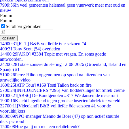
79
09:56
In veel gemeenten helemaal geen vuurwerk meer met oud en
nieuw
Forum
Forum
Scrollbar gebruiken
opslaan
149
00:31
[RTL] B&B vol liefde 6de seizoen #4
4
00:31
Tony Scott (54) overleden
144
00:29
[AKQ] #3384 Topic met vragen. En soms goede
antwoorden.
242
00:28
Totale zonsverduistering 12-08-2026 (Groenland, IJsland en
Spanje) #1
51
00:26
Perez Hilton opgenomen op spoed na uitzenden van
gruwelijke video
16
00:25
[ATP Tour] #169 Tosti Tallon back on fire
57
00:24
[INFLUENCERS #295] Van flodderslinger tot Shrek-crème
210
00:21
[SBS6] De Bondgenoten #317 We dansen de macaroni
19
00:16
Klacht ingediend tegen grootste insectenfabriek ter wereld
227
00:11
[Videoland] B&B vol liefde 6de seizoen #1 voor de
vooruitkijkers
98
00:09
NPO-manager Menno de Boer (47) op non-actief stuurde
dick-pic rond
15
00:08
Hoe ga jij om met een relatiebreuk?