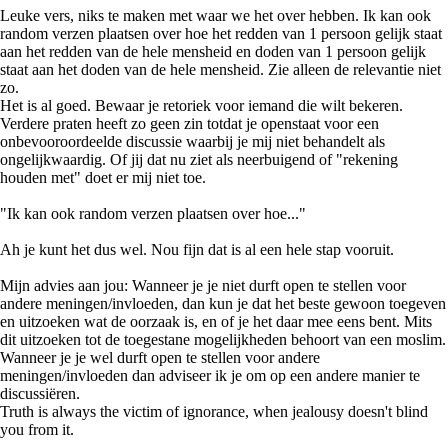
Leuke vers, niks te maken met waar we het over hebben. Ik kan ook
random verzen plaatsen over hoe het redden van 1 persoon gelijk staat
aan het redden van de hele mensheid en doden van 1 persoon gelijk
staat aan het doden van de hele mensheid. Zie alleen de relevantie niet
zo.
Het is al goed. Bewaar je retoriek voor iemand die wilt bekeren.
Verdere praten heeft zo geen zin totdat je openstaat voor een
onbevooroordeelde discussie waarbij je mij niet behandelt als
ongelijkwaardig. Of jij dat nu ziet als neerbuigend of "rekening
houden met" doet er mij niet toe.
"Ik kan ook random verzen plaatsen over hoe..."
Ah je kunt het dus wel. Nou fijn dat is al een hele stap vooruit.
Mijn advies aan jou: Wanneer je je niet durft open te stellen voor
andere meningen/invloeden, dan kun je dat het beste gewoon toegeven
en uitzoeken wat de oorzaak is, en of je het daar mee eens bent. Mits
dit uitzoeken tot de toegestane mogelijkheden behoort van een moslim.
Wanneer je je wel durft open te stellen voor andere
meningen/invloeden dan adviseer ik je om op een andere manier te
discussiëren.
Truth is always the victim of ignorance, when jealousy doesn't blind
you from it.