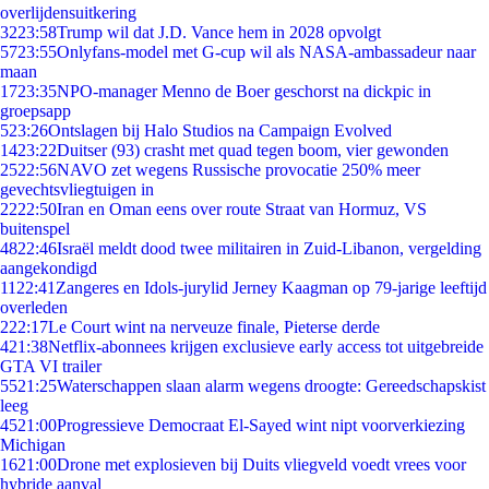
overlijdensuitkering
32
23:58
Trump wil dat J.D. Vance hem in 2028 opvolgt
57
23:55
Onlyfans-model met G-cup wil als NASA-ambassadeur naar
maan
17
23:35
NPO-manager Menno de Boer geschorst na dickpic in
groepsapp
5
23:26
Ontslagen bij Halo Studios na Campaign Evolved
14
23:22
Duitser (93) crasht met quad tegen boom, vier gewonden
25
22:56
NAVO zet wegens Russische provocatie 250% meer
gevechtsvliegtuigen in
22
22:50
Iran en Oman eens over route Straat van Hormuz, VS
buitenspel
48
22:46
Israël meldt dood twee militairen in Zuid-Libanon, vergelding
aangekondigd
11
22:41
Zangeres en Idols-jurylid Jerney Kaagman op 79-jarige leeftijd
overleden
2
22:17
Le Court wint na nerveuze finale, Pieterse derde
4
21:38
Netflix-abonnees krijgen exclusieve early access tot uitgebreide
GTA VI trailer
55
21:25
Waterschappen slaan alarm wegens droogte: Gereedschapskist
leeg
45
21:00
Progressieve Democraat El-Sayed wint nipt voorverkiezing
Michigan
16
21:00
Drone met explosieven bij Duits vliegveld voedt vrees voor
hybride aanval