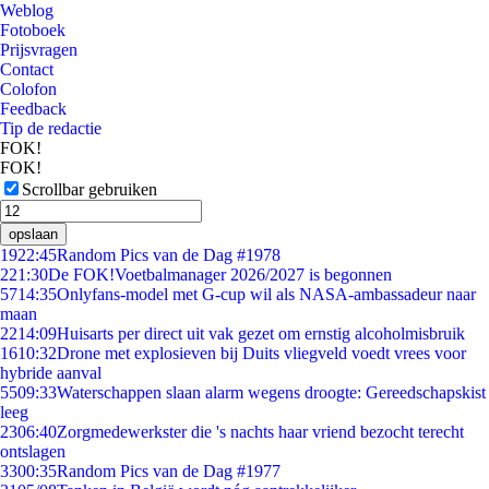
Weblog
Fotoboek
Prijsvragen
Contact
Colofon
Feedback
Tip de redactie
FOK!
FOK!
Scrollbar gebruiken
opslaan
19
22:45
Random Pics van de Dag #1978
2
21:30
De FOK!Voetbalmanager 2026/2027 is begonnen
57
14:35
Onlyfans-model met G-cup wil als NASA-ambassadeur naar
maan
22
14:09
Huisarts per direct uit vak gezet om ernstig alcoholmisbruik
16
10:32
Drone met explosieven bij Duits vliegveld voedt vrees voor
hybride aanval
55
09:33
Waterschappen slaan alarm wegens droogte: Gereedschapskist
leeg
23
06:40
Zorgmedewerkster die 's nachts haar vriend bezocht terecht
ontslagen
33
00:35
Random Pics van de Dag #1977