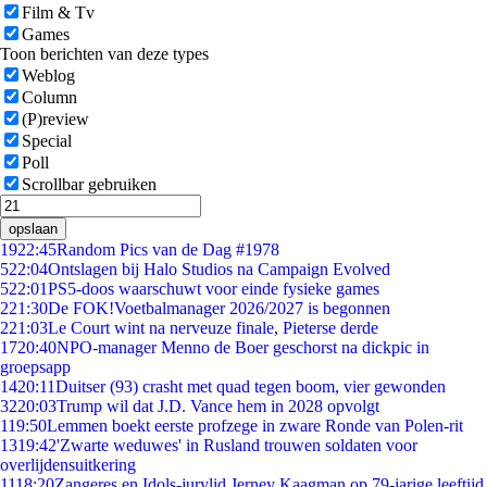
Film & Tv
Games
Toon berichten van deze types
Weblog
Column
(P)review
Special
Poll
Scrollbar gebruiken
opslaan
19
22:45
Random Pics van de Dag #1978
5
22:04
Ontslagen bij Halo Studios na Campaign Evolved
5
22:01
PS5-doos waarschuwt voor einde fysieke games
2
21:30
De FOK!Voetbalmanager 2026/2027 is begonnen
2
21:03
Le Court wint na nerveuze finale, Pieterse derde
17
20:40
NPO-manager Menno de Boer geschorst na dickpic in
groepsapp
14
20:11
Duitser (93) crasht met quad tegen boom, vier gewonden
32
20:03
Trump wil dat J.D. Vance hem in 2028 opvolgt
1
19:50
Lemmen boekt eerste profzege in zware Ronde van Polen-rit
13
19:42
'Zwarte weduwes' in Rusland trouwen soldaten voor
overlijdensuitkering
11
18:20
Zangeres en Idols-jurylid Jerney Kaagman op 79-jarige leeftijd