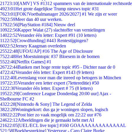
217
23:10
[AMV] VS #1312 spammers van de internationale rechtsorde
49
23:01
Het grote dagelijkse Trump nieuws topic #31
76
23:01
[FOK!Voetbalmanager 2026/2027] #1 We zijn er weer
79
22:59
Meer dan 40 uur werken.
179
22:56
[PlayStation #184] Nieuw deel
109
22:56
Kapper Walat (27) slachtoffer van vernielingen
140
22:52
Verander één letter: Expert #91 (10 letters)
11
22:52
[Crowdfunding] #443 Rentestijgingen?
60
22:52
Jerney Kaagman overleden
255
22:48
[UFO/UAP] #16 The Age of Disclosure
75
22:48
Het Moestuintopic #37 Bloesem in de bomen
55
22:46
[Netflix Games] #1
267
22:44
Banken met hoge rente topic #95 - Dichter naar de 0
47
22:42
Verander één letter: Expert #143 (9 letters)
11
22:40
Levenslang voor man die inreed op betogers in München
197
22:35
Verander een letter expert (7lettereditie) #50
12
22:30
Verander één letter. Expert # 75 (8 letters)
195
22:29
[Conference League Donderdag 20:00 uur] Ajax -
Shelbourne FC #2
43
22:28
[Nintendo & Sony] The Legend of Zelda
38
22:28
Woningtekort: dus ga je woningen slopen, logisch
180
22:22
Post hier zo vaak mogelijk om 22:22 uur #76
246
22:12
Afbeeldingen die je gemaakt hebt met AI
216
22:05
[UEL/ECL live topic] #160 GOAAAAAAAAAAAAAL
5
21:58
[Boekbespreking] Yesteryear - Caro Claire Burke