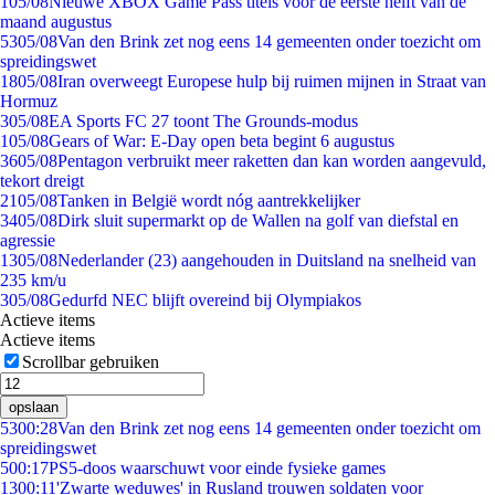
1
05/08
Nieuwe XBOX Game Pass titels voor de eerste helft van de
maand augustus
53
05/08
Van den Brink zet nog eens 14 gemeenten onder toezicht om
spreidingswet
18
05/08
Iran overweegt Europese hulp bij ruimen mijnen in Straat van
Hormuz
3
05/08
EA Sports FC 27 toont The Grounds-modus
1
05/08
Gears of War: E-Day open beta begint 6 augustus
36
05/08
Pentagon verbruikt meer raketten dan kan worden aangevuld,
tekort dreigt
21
05/08
Tanken in België wordt nóg aantrekkelijker
34
05/08
Dirk sluit supermarkt op de Wallen na golf van diefstal en
agressie
13
05/08
Nederlander (23) aangehouden in Duitsland na snelheid van
235 km/u
3
05/08
Gedurfd NEC blijft overeind bij Olympiakos
Actieve items
Actieve items
Scrollbar gebruiken
opslaan
53
00:28
Van den Brink zet nog eens 14 gemeenten onder toezicht om
spreidingswet
5
00:17
PS5-doos waarschuwt voor einde fysieke games
13
00:11
'Zwarte weduwes' in Rusland trouwen soldaten voor