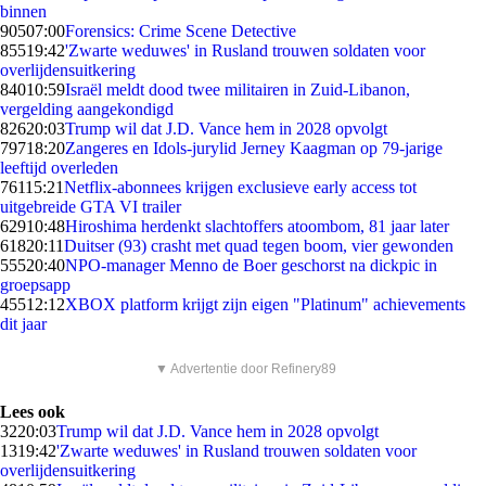
binnen
905
07:00
Forensics: Crime Scene Detective
855
19:42
'Zwarte weduwes' in Rusland trouwen soldaten voor
overlijdensuitkering
840
10:59
Israël meldt dood twee militairen in Zuid-Libanon,
vergelding aangekondigd
826
20:03
Trump wil dat J.D. Vance hem in 2028 opvolgt
797
18:20
Zangeres en Idols-jurylid Jerney Kaagman op 79-jarige
leeftijd overleden
761
15:21
Netflix-abonnees krijgen exclusieve early access tot
uitgebreide GTA VI trailer
629
10:48
Hiroshima herdenkt slachtoffers atoombom, 81 jaar later
618
20:11
Duitser (93) crasht met quad tegen boom, vier gewonden
555
20:40
NPO-manager Menno de Boer geschorst na dickpic in
groepsapp
455
12:12
XBOX platform krijgt zijn eigen "Platinum" achievements
dit jaar
▼ Advertentie door Refinery89
Lees ook
32
20:03
Trump wil dat J.D. Vance hem in 2028 opvolgt
13
19:42
'Zwarte weduwes' in Rusland trouwen soldaten voor
overlijdensuitkering