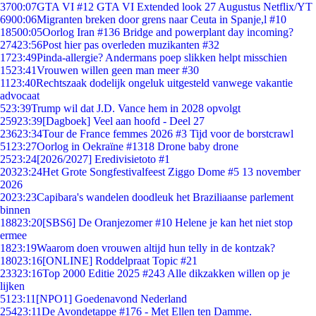
37
00:07
GTA VI #12 GTA VI Extended look 27 Augustus Netflix/YT
69
00:06
Migranten breken door grens naar Ceuta in Spanje,l #10
185
00:05
Oorlog Iran #136 Bridge and powerplant day incoming?
274
23:56
Post hier pas overleden muzikanten #32
17
23:49
Pinda-allergie? Andermans poep slikken helpt misschien
15
23:41
Vrouwen willen geen man meer #30
11
23:40
Rechtszaak dodelijk ongeluk uitgesteld vanwege vakantie
advocaat
5
23:39
Trump wil dat J.D. Vance hem in 2028 opvolgt
259
23:39
[Dagboek] Veel aan hoofd - Deel 27
236
23:34
Tour de France femmes 2026 #3 Tijd voor de borstcrawl
51
23:27
Oorlog in Oekraïne #1318 Drone baby drone
25
23:24
[2026/2027] Eredivisietoto #1
203
23:24
Het Grote Songfestivalfeest Ziggo Dome #5 13 november
2026
20
23:23
Capibara's wandelen doodleuk het Braziliaanse parlement
binnen
188
23:20
[SBS6] De Oranjezomer #10 Helene je kan het niet stop
ermee
18
23:19
Waarom doen vrouwen altijd hun telly in de kontzak?
180
23:16
[ONLINE] Roddelpraat Topic #21
233
23:16
Top 2000 Editie 2025 #243 Alle dikzakken willen op je
lijken
51
23:11
[NPO1] Goedenavond Nederland
254
23:11
De Avondetappe #176 - Met Ellen ten Damme.