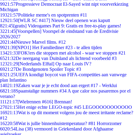
99
21:57
Progressieve Democraat El-Sayed wint nipt voorverkiezing
Michigan
193
21:57
Politieke meme's en spotprenten #11
129
21:50
[WLR SC #417] Nieuw deel openen was kaputt
8
21:45
[gratis] Videogames Part 9: Gratis en free-to-play games!
32
21:45
[Voorspellen] Voorspel de eindstand van de Eredivisie
2026/2027
20
21:44
Nieuwe Marvel films. #12
99
21:39
[NPO1] Het Familiediner #23 - te allen tijden
134
21:33
FOK!ers die stoppen met alcohol - waar we stoppen #21
65
21:32
De neergang van Duitsland als lichtend voorbeeld #3
123
21:29
[Nederlands Elftal] Op naar Louis IV?
69
21:27
De Bondgenoten Spoiler Topic #3
83
21:25
UEFA kondigt boycot van FIFA-competities aan vanwege
plan Infantino
140
21:19
Zaken waar je je echt dood aan ergert #17 - Werklui
68
21:18
Spaanstalige nummers #34 A que calor nos pasaremos por el
verano?
111
21:17
[Wielrennen #616] Brennan!
270
21:15
Het enige echte LEGO-topic #45 LEGOOOOOOOOOOO
169
21:13
Wat is op dit moment volgens jou de meest irritante reclame?
#12
162
20:58
Wat is jullie binnenhuistemperatuur? #81 Horrorzomer
60
20:54
Lisa (38) vermoord in Griekenland door Afghaanse
asielzoeker