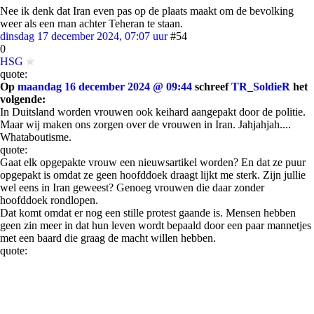
Nee ik denk dat Iran even pas op de plaats maakt om de bevolking
weer als een man achter Teheran te staan.
dinsdag 17 december 2024, 07:07 uur
#54
0
HSG
quote:
Op
maandag 16 december 2024 @ 09:44
schreef
TR_SoldieR
het
volgende:
In Duitsland worden vrouwen ook keihard aangepakt door de politie.
Maar wij maken ons zorgen over de vrouwen in Iran. Jahjahjah....
Whataboutisme.
quote:
Gaat elk opgepakte vrouw een nieuwsartikel worden? En dat ze puur
opgepakt is omdat ze geen hoofddoek draagt lijkt me sterk. Zijn jullie
wel eens in Iran geweest? Genoeg vrouwen die daar zonder
hoofddoek rondlopen.
Dat komt omdat er nog een stille protest gaande is. Mensen hebben
geen zin meer in dat hun leven wordt bepaald door een paar mannetjes
met een baard die graag de macht willen hebben.
quote: