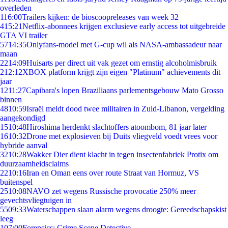
overleden
1
16:00
Trailers kijken: de bioscoopreleases van week 32
4
15:21
Netflix-abonnees krijgen exclusieve early access tot uitgebreide
GTA VI trailer
57
14:35
Onlyfans-model met G-cup wil als NASA-ambassadeur naar
maan
22
14:09
Huisarts per direct uit vak gezet om ernstig alcoholmisbruik
2
12:12
XBOX platform krijgt zijn eigen "Platinum" achievements dit
jaar
12
11:27
Capibara's lopen Braziliaans parlementsgebouw Mato Grosso
binnen
48
10:59
Israël meldt dood twee militairen in Zuid-Libanon, vergelding
aangekondigd
15
10:48
Hiroshima herdenkt slachtoffers atoombom, 81 jaar later
16
10:32
Drone met explosieven bij Duits vliegveld voedt vrees voor
hybride aanval
32
10:28
Wakker Dier dient klacht in tegen insectenfabriek Protix om
duurzaamheidsclaims
22
10:16
Iran en Oman eens over route Straat van Hormuz, VS
buitenspel
25
10:08
NAVO zet wegens Russische provocatie 250% meer
gevechtsvliegtuigen in
55
09:33
Waterschappen slaan alarm wegens droogte: Gereedschapskist
leeg
1
07:00
Forensics: Crime Scene Detective