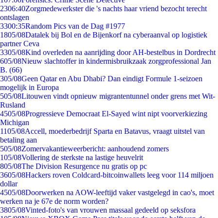
23
06:40
Zorgmedewerkster die 's nachts haar vriend bezocht terecht
ontslagen
33
00:35
Random Pics van de Dag #1977
18
05/08
Datalek bij Bol en de Bijenkorf na cyberaanval op logistiek
partner Ceva
33
05/08
Kind overleden na aanrijding door AH-bestelbus in Dordrecht
6
05/08
Nieuw slachtoffer in kindermisbruikzaak zorgprofessional Jan
B. (66)
3
05/08
Geen Qatar en Abu Dhabi? Dan eindigt Formule 1-seizoen
mogelijk in Europa
5
05/08
Litouwen vindt opnieuw migrantentunnel onder grens met Wit-
Rusland
45
05/08
Progressieve Democraat El-Sayed wint nipt voorverkiezing
Michigan
11
05/08
Accell, moederbedrijf Sparta en Batavus, vraagt uitstel van
betaling aan
5
05/08
Zomervakantieweerbericht: aanhoudend zomers
1
05/08
Vollering de sterkste na lastige heuvelrit
8
05/08
The Division Resurgence nu gratis op pc
36
05/08
Hackers roven Coldcard-bitcoinwallets leeg voor 114 miljoen
dollar
45
05/08
Doorwerken na AOW-leeftijd vaker vastgelegd in cao's, moet
werken na je 67e de norm worden?
38
05/08
Vinted-foto's van vrouwen massaal gedeeld op seksfora