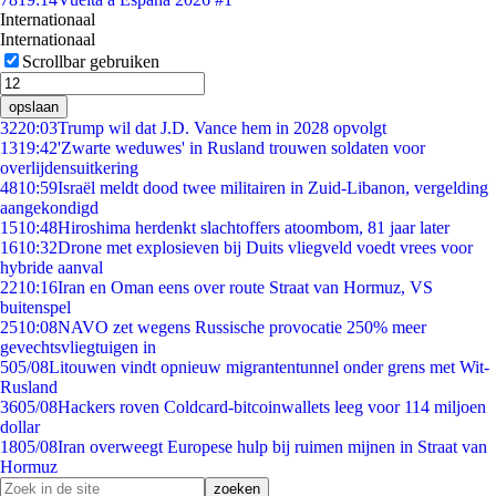
Internationaal
Internationaal
Scrollbar gebruiken
opslaan
32
20:03
Trump wil dat J.D. Vance hem in 2028 opvolgt
13
19:42
'Zwarte weduwes' in Rusland trouwen soldaten voor
overlijdensuitkering
48
10:59
Israël meldt dood twee militairen in Zuid-Libanon, vergelding
aangekondigd
15
10:48
Hiroshima herdenkt slachtoffers atoombom, 81 jaar later
16
10:32
Drone met explosieven bij Duits vliegveld voedt vrees voor
hybride aanval
22
10:16
Iran en Oman eens over route Straat van Hormuz, VS
buitenspel
25
10:08
NAVO zet wegens Russische provocatie 250% meer
gevechtsvliegtuigen in
5
05/08
Litouwen vindt opnieuw migrantentunnel onder grens met Wit-
Rusland
36
05/08
Hackers roven Coldcard-bitcoinwallets leeg voor 114 miljoen
dollar
18
05/08
Iran overweegt Europese hulp bij ruimen mijnen in Straat van
Hormuz