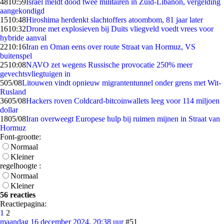
48
10:59
Israël meldt dood twee militairen in Zuid-Libanon, vergelding
aangekondigd
15
10:48
Hiroshima herdenkt slachtoffers atoombom, 81 jaar later
16
10:32
Drone met explosieven bij Duits vliegveld voedt vrees voor
hybride aanval
22
10:16
Iran en Oman eens over route Straat van Hormuz, VS
buitenspel
25
10:08
NAVO zet wegens Russische provocatie 250% meer
gevechtsvliegtuigen in
5
05/08
Litouwen vindt opnieuw migrantentunnel onder grens met Wit-
Rusland
36
05/08
Hackers roven Coldcard-bitcoinwallets leeg voor 114 miljoen
dollar
18
05/08
Iran overweegt Europese hulp bij ruimen mijnen in Straat van
Hormuz
Font-grootte:
Normaal
Kleiner
regelhoogte :
Normaal
Kleiner
56 reacties
Reactiepagina:
1
2
maandag 16 december 2024, 20:38 uur
#51