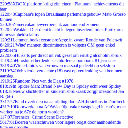
2
20:58
XBOX platform krijgt zijn eigen "Platinum" achievements dit
jaar
12
20:48
Capibara's lopen Braziliaans parlementsgebouw Mato Grosso
binnen
5
20:30
Zomervakantieweerbericht: aanhoudend zomers
32
20:25
Wakker Dier dient klacht in tegen insectenfabriek Protix om
duurzaamheidsclaims
1
20:21
Lemmen boekt eerste profzege in zware Ronde van Polen-rit
84
20:21
'Witte' mannen discrimineren is volgens OM geen enkel
probleem
22
20:05
Huisarts per direct uit vak gezet om ernstig alcoholmisbruik
15
19:45
Hiroshima herdenkt slachtoffers atoombom, 81 jaar later
38
19:40
Vinted-foto's van vrouwen massaal gedeeld op seksfora
21
19:34
OM: vierde verdachte (18) vast op verdenking van beramen
aanslag
19
19:25
Random Pics van de Dag #1978
8
18:19
In Spider-Man: Brand New Day is Spidey echt weer Spidey
6
18:18
Nieuw slachtoffer in kindermisbruikzaak zorgprofessional Jan
B. (66)
33
17:57
Kind overleden na aanrijding door AH-bestelbus in Dordrecht
45
17:10
Doorwerken na AOW-leeftijd vaker vastgelegd in cao's, moet
werken na je 67e de norm worden?
1
17:07
Forensics: Crime Scene Detective
56
17:01
Boeren waarschuwen voor lagere oogst door aanhoudende
hitte en droogte