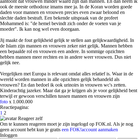
aantoont dat vrouwen minder waard zijn dan mannen. En dan neem ik
ook de meeste orthodoxe imams mee ja. In de Koran worden goede
daden voor mannen en vrouwen precies even zwaar beloond en
slechte daden bestraft. Een bekende uitspraak van de profeet
Mohammed is: "de hemel bevindt zich onder de voeten van je
moeder". Ik kan nog wel even doorgaan.
Jij maakt de fout gelijkheid gelijk te stellen aan gelijkwaardigheid. In
de Islam zijn mannen en vrouwen zeker niet gelijk. Mannen hebben
een bepaalde rol en vrouwen een andere. In sommige opzichten
hebben mannen meer rechten en in andere weer vrouwen. Dus niet
gelijk nee.
Vergelijken met Europa is relevant omdat alles relatief is. Waar in de
wereld worden mannen in alle opzichten gelijk behandeld als
vrouwen? En dan bedoel ik ook urinoirs in vrouwen wc's zetten.
Kinderachtig jazeker. Maar dat ga je krijgen als je voor gelijkheid bent
terwijl er gewoon verschillen tussen mannen en vrouwen zijn
foto
x 1.000.000
Reactiepagina:
1
2
Reageer zelf
Om te kunnen reageren moet je zijn ingelogd op FOK.nl. Als je nog
geen account hebt kun je gratis
een FOK!account aanmaken
Inloggen