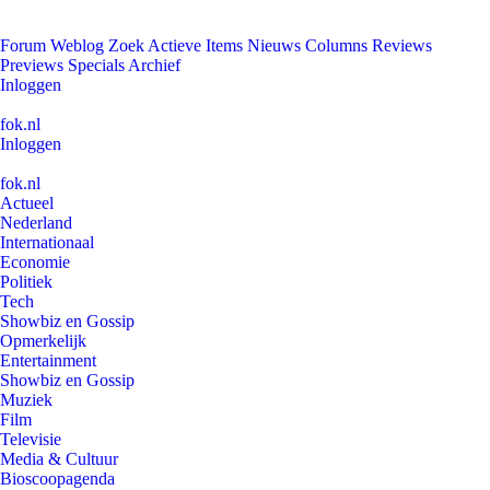
Forum
Weblog
Zoek
Actieve Items
Nieuws
Columns
Reviews
Previews
Specials
Archief
Inloggen
fok.nl
Inloggen
fok.nl
Actueel
Nederland
Internationaal
Economie
Politiek
Tech
Showbiz en Gossip
Opmerkelijk
Entertainment
Showbiz en Gossip
Muziek
Film
Televisie
Media & Cultuur
Bioscoopagenda