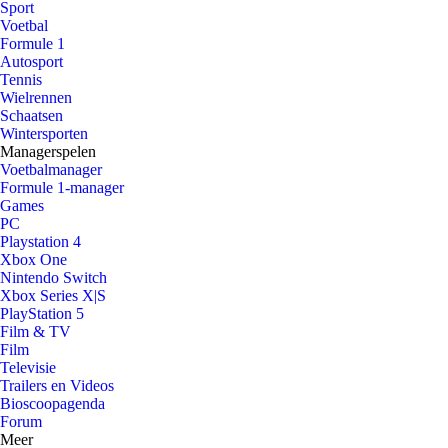
Sport
Voetbal
Formule 1
Autosport
Tennis
Wielrennen
Schaatsen
Wintersporten
Managerspelen
Voetbalmanager
Formule 1-manager
Games
PC
Playstation 4
Xbox One
Nintendo Switch
Xbox Series X|S
PlayStation 5
Film & TV
Film
Televisie
Trailers en Videos
Bioscoopagenda
Forum
Meer