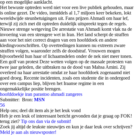
op een mogelijke aanklacht.
Het bewuste optreden werd niet voor een live publiek gehouden, maar
is online gezet. De video, inmiddels al 1,7 miljoen keer bekeken, lokt
wereldwijde steunbetuigingen uit. Fans prijzen Ahmadi om haar lef,
terwijl zij zich met dit optreden duidelijk uitspreekt tegen de regels.
Nieuwe strenge wetgeving
De arrestatie van Ahmadi komt vlak na de
invoering van een strengere wet in Iran. Het land scherpt de straffen
aan voor het niet correct dragen van een hoofddoek en andere
kledingvoorschriften. Op overtredingen kunnen nu extreem zware
straffen volgen, waaronder zelfs de doodstraf. Vrouwen mogen
bijvoorbeeld hun haar of lichaamsdelen onder de nek niet meer tonen.
Een golf van protest
Deze wetten volgen op de massale protesten van
twee jaar geleden, die uitbraken na de dood van Mahsa Amini. Zij
overleed na haar arrestatie omdat ze haar hoofddoek zogenaamd niet
goed droeg. Recente incidenten, zoals een studente die in ondergoed
over een campus liep, blijven het Iraanse regime in een
ongemakkelijke positie brengen.
hoofddoekje
iran
parastoo ahmadi
zangeres
Submitter:
Bron:
MSN
56
Help ons; deel dit item als je het leuk vond
Heb je een leuk of interessant bericht gevonden dat je graag op FOK!
terug ziet?
Tip ons dan via de submit!
Zoek jij altijd de leukste nieuwtjes en kun je daar leuk over schrijven?
Meld je aan als nieuwsposter!