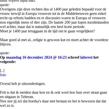
thuis vrijwel bijna niks.
quote:
Overigens zijn deze rechten dus al 1400 jaar geleden bepaald voor de
vrouw terwijl in Europa vrouwen tot in de Middeleeuwen geen enkel
recht op erfenis hadden en er discussies waren in Europa of vrouwen
nou eigenlijk mens of dier zijn. De laatste 200 jaar lopen moslimlanden
wel achter, maar dat is natuurlijk een heel korte periode.
Moet je 1400 jaar teruggaan in de tijd om te gaan vergelijken?
Maar goed al met al...religie is gewoon kut en moet achter de voordeur
blijven.
quote:
Op
maandag 16 december 2024 @ 16:23
schreef
laforest
het
volgende:
[..]
foto
Overal heb je uitzonderingen.
Feit is dat ik meiden daar ken en ik ook weet hoe hun over straat gaan
en uitgaan in Teheran.
Nee nee jij zei dat boerka's daar niet bestaat en het is bewezen dat dat
wel zo is.