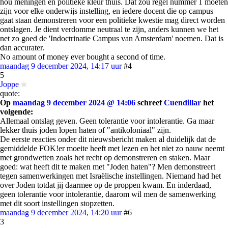
hou meningen en politieke kleur thuis. Dat zou regel nummer 1 moeten
zijn voor elke onderwijs instelling, en iedere docent die op campus
gaat staan demonstreren voor een politieke kwestie mag direct worden
ontslagen. Je dient verdomme neutraal te zijn, anders kunnen we het
net zo goed de 'Indoctrinatie Campus van Amsterdam' noemen. Dat is
dan accurater.
No amount of money ever bought a second of time.
maandag 9 december 2024, 14:17 uur
#4
5
Joppe
quote:
Op
maandag 9 december 2024 @ 14:06
schreef
Cuendillar
het
volgende:
Allemaal ontslag geven. Geen tolerantie voor intolerantie. Ga maar
lekker thuis joden lopen haten of "antikoloniaal" zijn.
De eerste reacties onder dit nieuwsbericht maken al duidelijk dat de
gemiddelde FOK!er moeite heeft met lezen en het niet zo nauw neemt
met grondwetten zoals het recht op demonstreren en staken. Maar
goed: wat heeft dit te maken met "Joden haten"? Men demonstreert
tegen samenwerkingen met Israëlische instellingen. Niemand had het
over Joden totdat jij daarmee op de proppen kwam. En inderdaad,
geen tolerantie voor intolerantie, daarom wil men de samenwerking
met dit soort instellingen stopzetten.
maandag 9 december 2024, 14:20 uur
#6
3