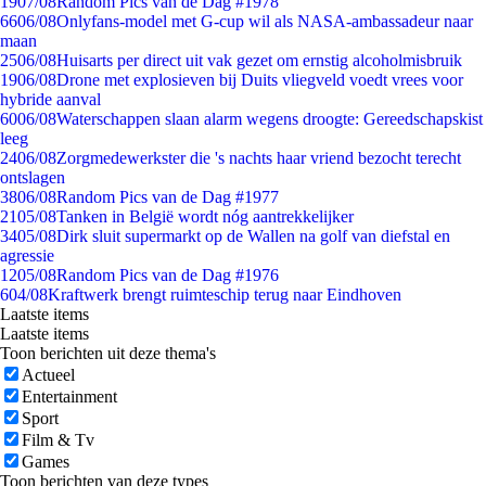
19
07/08
Random Pics van de Dag #1978
66
06/08
Onlyfans-model met G-cup wil als NASA-ambassadeur naar
maan
25
06/08
Huisarts per direct uit vak gezet om ernstig alcoholmisbruik
19
06/08
Drone met explosieven bij Duits vliegveld voedt vrees voor
hybride aanval
60
06/08
Waterschappen slaan alarm wegens droogte: Gereedschapskist
leeg
24
06/08
Zorgmedewerkster die 's nachts haar vriend bezocht terecht
ontslagen
38
06/08
Random Pics van de Dag #1977
21
05/08
Tanken in België wordt nóg aantrekkelijker
34
05/08
Dirk sluit supermarkt op de Wallen na golf van diefstal en
agressie
12
05/08
Random Pics van de Dag #1976
6
04/08
Kraftwerk brengt ruimteschip terug naar Eindhoven
Laatste items
Laatste items
Toon berichten uit deze thema's
Actueel
Entertainment
Sport
Film & Tv
Games
Toon berichten van deze types