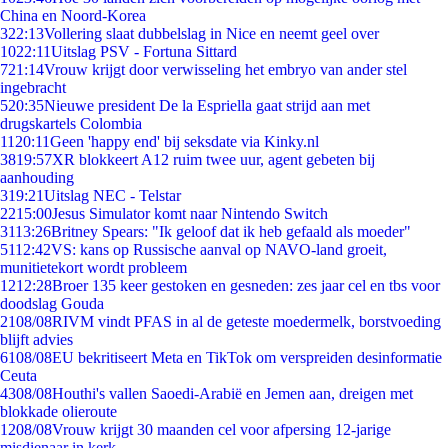
China en Noord-Korea
3
22:13
Vollering slaat dubbelslag in Nice en neemt geel over
10
22:11
Uitslag PSV - Fortuna Sittard
7
21:14
Vrouw krijgt door verwisseling het embryo van ander stel
ingebracht
5
20:35
Nieuwe president De la Espriella gaat strijd aan met
drugskartels Colombia
11
20:11
Geen 'happy end' bij seksdate via Kinky.nl
38
19:57
XR blokkeert A12 ruim twee uur, agent gebeten bij
aanhouding
3
19:21
Uitslag NEC - Telstar
22
15:00
Jesus Simulator komt naar Nintendo Switch
31
13:26
Britney Spears: "Ik geloof dat ik heb gefaald als moeder"
51
12:42
VS: kans op Russische aanval op NAVO-land groeit,
munitietekort wordt probleem
12
12:28
Broer 135 keer gestoken en gesneden: zes jaar cel en tbs voor
doodslag Gouda
21
08/08
RIVM vindt PFAS in al de geteste moedermelk, borstvoeding
blijft advies
61
08/08
EU bekritiseert Meta en TikTok om verspreiden desinformatie
Ceuta
43
08/08
Houthi's vallen Saoedi-Arabië en Jemen aan, dreigen met
blokkade olieroute
12
08/08
Vrouw krijgt 30 maanden cel voor afpersing 12-jarige
misdienaar in kerk