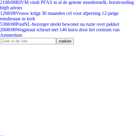
21
08/08
RIVM vindt PFAS in al de geteste moedermelk, borstvoeding
blijft advies
12
08/08
Vrouw krijgt 30 maanden cel voor afpersing 12-jarige
misdienaar in kerk
53
08/08
PostNL-bezorger steekt bewoner na ruzie over pakket
26
08/08
Wegpiraat scheurt met 146 km/u door het centrum van
Amsterdam