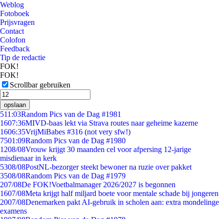
Weblog
Fotoboek
Prijsvragen
Contact
Colofon
Feedback
Tip de redactie
FOK!
FOK!
Scrollbar gebruiken
opslaan
5
11:03
Random Pics van de Dag #1981
16
07:36
MIVD-baas lekt via Strava routes naar geheime kazerne
16
06:35
VrijMiBabes #316 (not very sfw!)
75
01:09
Random Pics van de Dag #1980
12
08/08
Vrouw krijgt 30 maanden cel voor afpersing 12-jarige
misdienaar in kerk
53
08/08
PostNL-bezorger steekt bewoner na ruzie over pakket
35
08/08
Random Pics van de Dag #1979
2
07/08
De FOK!Voetbalmanager 2026/2027 is begonnen
16
07/08
Meta krijgt half miljard boete voor mentale schade bij jongeren
20
07/08
Denemarken pakt AI-gebruik in scholen aan: extra mondelinge
examens