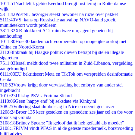
10
11:51
Nachtelijk gebiedsverbod brengt rust terug in Rotterdamse
wijk
53
11:42
PostNL-bezorger steekt bewoner na ruzie over pakket
51
11:40
VS: kans op Russische aanval op NAVO-land groeit,
munitietekort wordt probleem
38
11:32
XR blokkeert A12 ruim twee uur, agent gebeten bij
aanhouding
10
11:30
Hoe 30 landen zich voorbereiden op mogelijke oorlog met
China en Noord-Korea
3
11:03
Inbraak bij Haagse politie: dieven betrapt bij stelen illegale
sigaretten
75
11:03
Israël meldt dood twee militairen in Zuid-Libanon, vergelding
aangekondigd
61
11:03
EU bekritiseert Meta en TikTok om verspreiden desinformatie
Ceuta
7
10:53
Vrouw krijgt door verwisseling het embryo van ander stel
ingebracht
10
10:23
Uitslag PSV - Fortuna Sittard
11
10:06
Geen 'happy end' bij seksdate via Kinky.nl
3
08:25
Vollering slaat dubbelslag in Nice en neemt geel over
12
08:24
Broer 135 keer gestoken en gesneden: zes jaar cel en tbs voor
doodslag Gouda
31
08:18
Britney Spears: "Ik geloof dat ik heb gefaald als moeder"
21
08:17
RIVM vindt PFAS in al de geteste moedermelk, borstvoeding
blijft advies