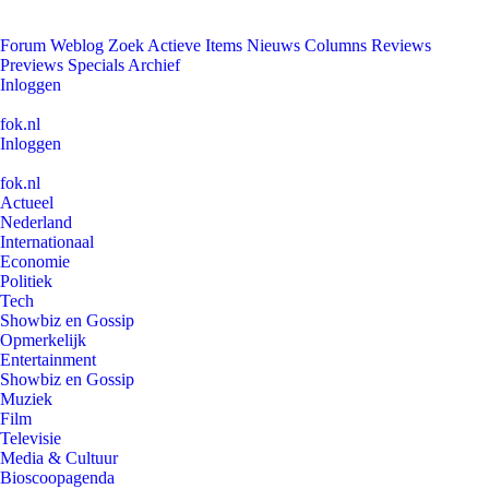
Forum
Weblog
Zoek
Actieve Items
Nieuws
Columns
Reviews
Previews
Specials
Archief
Inloggen
fok.nl
Inloggen
fok.nl
Actueel
Nederland
Internationaal
Economie
Politiek
Tech
Showbiz en Gossip
Opmerkelijk
Entertainment
Showbiz en Gossip
Muziek
Film
Televisie
Media & Cultuur
Bioscoopagenda