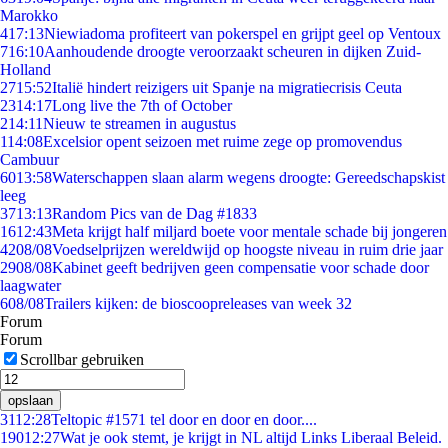
Marokko
4
17:13
Niewiadoma profiteert van pokerspel en grijpt geel op Ventoux
7
16:10
Aanhoudende droogte veroorzaakt scheuren in dijken Zuid-
Holland
27
15:52
Italië hindert reizigers uit Spanje na migratiecrisis Ceuta
23
14:17
Long live the 7th of October
2
14:11
Nieuw te streamen in augustus
1
14:08
Excelsior opent seizoen met ruime zege op promovendus
Cambuur
60
13:58
Waterschappen slaan alarm wegens droogte: Gereedschapskist
leeg
37
13:13
Random Pics van de Dag #1833
16
12:43
Meta krijgt half miljard boete voor mentale schade bij jongeren
42
08/08
Voedselprijzen wereldwijd op hoogste niveau in ruim drie jaar
29
08/08
Kabinet geeft bedrijven geen compensatie voor schade door
laagwater
6
08/08
Trailers kijken: de bioscoopreleases van week 32
Forum
Forum
Scrollbar gebruiken
opslaan
31
12:28
Teltopic #1571 tel door en door en door....
190
12:27
Wat je ook stemt, je krijgt in NL altijd Links Liberaal Beleid.