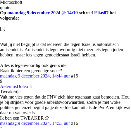
Microschoft
quote:
Op
maandag 9 december 2024 @ 14:19
schreef
Elias87
het
volgende:
[..]
Wat jij niet begrijpt is dat iedereen die tegen Israël is automatisch
antisemiet is. Antisemiet is tegenwoordig niet meer iets tegen joden
hebben, maar iets tegen genocidestaat Israël hebben.
Alles is tegenwoordig ook genocide.
Raak ik hier een gevoelige sneer?
maandag 9 december 2024, 14:44 uur
#15
9
AeternusDoleo
Tweakertje
Valt me vies tegen dat de FNV zich hier tegenaan gaat bemoeien. Hou
je bij strijden voor goede arbeidsvoorwaarden, zodra je met woke
politiek geneuzel begint ga je dezelfde kant uit als de PvdA en kijk wat
daar nu van over is.
Ik ben een TWEAKER :P
maandag 9 december 2024, 14:53 uur
#16
1