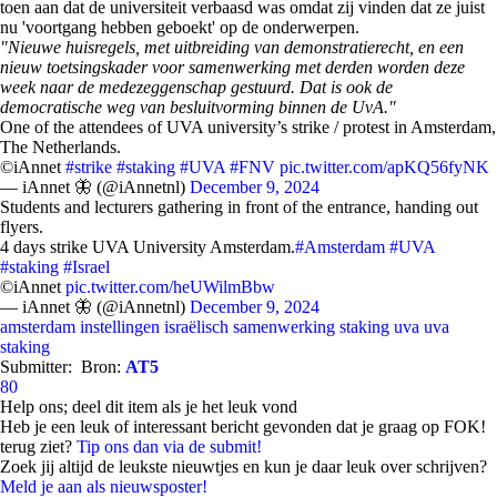
toen aan dat de universiteit verbaasd was omdat zij vinden dat ze juist
nu 'voortgang hebben geboekt' op de onderwerpen.
"Nieuwe huisregels, met uitbreiding van demonstratierecht, en een
nieuw toetsingskader voor samenwerking met derden worden deze
week naar de medezeggenschap gestuurd. Dat is ook de
democratische weg van besluitvorming binnen de UvA."
One of the attendees of UVA university’s strike / protest in Amsterdam,
The Netherlands.
©️iAnnet
#strike
#staking
#UVA
#FNV
pic.twitter.com/apKQ56fyNK
— iAnnet 🦋 (@iAnnetnl)
December 9, 2024
Students and lecturers gathering in front of the entrance, handing out
flyers.
4 days strike UVA University Amsterdam.
#Amsterdam
#UVA
#staking
#Israel
©️iAnnet
pic.twitter.com/heUWilmBbw
— iAnnet 🦋 (@iAnnetnl)
December 9, 2024
amsterdam
instellingen
israëlisch
samenwerking
staking
uva
uva
staking
Submitter:
Bron:
AT5
80
Help ons; deel dit item als je het leuk vond
Heb je een leuk of interessant bericht gevonden dat je graag op FOK!
terug ziet?
Tip ons dan via de submit!
Zoek jij altijd de leukste nieuwtjes en kun je daar leuk over schrijven?
Meld je aan als nieuwsposter!