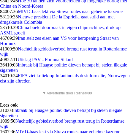
984
23:46
Hoe 30 landen zich voorbereiden op mogelijke oorlog met
China en Noord-Korea
840
07:36
MIVD-baas lekt via Strava routes naar geheime kazerne
581
20:35
Nieuwe president De la Espriella gaat strijd aan met
drugskartels Colombia
535
10:39
China boekt doorbraak in eigen chipmachines, druk op
ASML groeit
467
09:39
Iran stelt zes eisen aan VS voor heropening Straat van
Hormuz
419
09:50
Nachtelijk gebiedsverbod brengt rust terug in Rotterdamse
wijk
408
22:11
Uitslag PSV - Fortuna Sittard
364
10:03
Inbraak bij Haagse politie: dieven betrapt bij stelen illegale
sigaretten
340
10:24
FIFA ziet kritiek op Infantino als desinformatie, Noorwegen
eist zijn aftreden
▼ Advertentie door Refinery89
Lees ook
3
10:03
Inbraak bij Haagse politie: dieven betrapt bij stelen illegale
sigaretten
10
09:50
Nachtelijk gebiedsverbod brengt rust terug in Rotterdamse
wijk
16
07:36
MIVD-baas lekt via Strava routes naar geheime kazerne