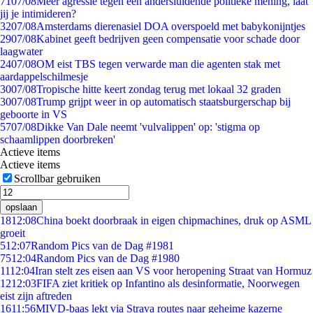
71
07/08
Meer agressie tegen een andersluidende politieke mening, laat
jij je intimideren?
32
07/08
Amsterdams dierenasiel DOA overspoeld met babykonijntjes
29
07/08
Kabinet geeft bedrijven geen compensatie voor schade door
laagwater
24
07/08
OM eist TBS tegen verwarde man die agenten stak met
aardappelschilmesje
30
07/08
Tropische hitte keert zondag terug met lokaal 32 graden
30
07/08
Trump grijpt weer in op automatisch staatsburgerschap bij
geboorte in VS
57
07/08
Dikke Van Dale neemt 'vulvalippen' op: 'stigma op
schaamlippen doorbreken'
Actieve items
Actieve items
Scrollbar gebruiken
opslaan
18
12:08
China boekt doorbraak in eigen chipmachines, druk op ASML
groeit
5
12:07
Random Pics van de Dag #1981
75
12:04
Random Pics van de Dag #1980
11
12:04
Iran stelt zes eisen aan VS voor heropening Straat van Hormuz
12
12:03
FIFA ziet kritiek op Infantino als desinformatie, Noorwegen
eist zijn aftreden
16
11:56
MIVD-baas lekt via Strava routes naar geheime kazerne