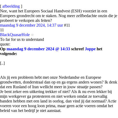
[
afbeelding
]
Nee, want het Europees Sociaal Handvest (ESH) voorziet in een
Europees grondrecht om te staken. Nog meer zelfbedachte onzin die je
probeert te verkopen als feiten?
maandag 9 december 2024, 14:37 uur
#11
11
BlackQuasarHole
To far for us to understand
quote:
Op
maandag 9 december 2024 @ 14:33
schreef
Joppe
het
volgende:
[..]
Als jij een probleem hebt met onze Nederlandse en Europese
grondwetten, donderstraal dan op en ga ergens anders wonen? Ik denk
dat een Rusland of Iran wellicht meer in jouw straatje passen?
Je bent zeker een uitkering trekker of niet? Als ik nu even lekker bij
mijn werkgever ga protesteren en niet werken omdat ze toevallig
banden hebben met een land in oorlog, dan vind jij dat normaal? Actie
voeren voor een hoog loon prima, maar geen actie voeren omdat het
beleid van het bedrijf je niet aanstaat.