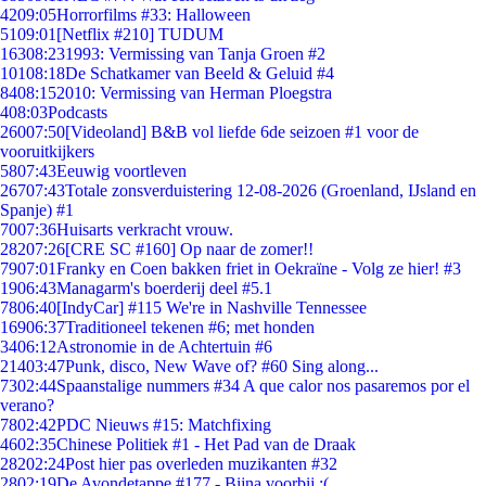
42
09:05
Horrorfilms #33: Halloween
51
09:01
[Netflix #210] TUDUM
163
08:23
1993: Vermissing van Tanja Groen #2
101
08:18
De Schatkamer van Beeld & Geluid #4
84
08:15
2010: Vermissing van Herman Ploegstra
4
08:03
Podcasts
260
07:50
[Videoland] B&B vol liefde 6de seizoen #1 voor de
vooruitkijkers
58
07:43
Eeuwig voortleven
267
07:43
Totale zonsverduistering 12-08-2026 (Groenland, IJsland en
Spanje) #1
70
07:36
Huisarts verkracht vrouw.
282
07:26
[CRE SC #160] Op naar de zomer!!
79
07:01
Franky en Coen bakken friet in Oekraïne - Volg ze hier! #3
19
06:43
Managarm's boerderij deel #5.1
78
06:40
[IndyCar] #115 We're in Nashville Tennessee
169
06:37
Traditioneel tekenen #6; met honden
34
06:12
Astronomie in de Achtertuin #6
214
03:47
Punk, disco, New Wave of? #60 Sing along...
73
02:44
Spaanstalige nummers #34 A que calor nos pasaremos por el
verano?
78
02:42
PDC Nieuws #15: Matchfixing
46
02:35
Chinese Politiek #1 - Het Pad van de Draak
282
02:24
Post hier pas overleden muzikanten #32
28
02:19
De Avondetappe #177 - Bijna voorbij :(