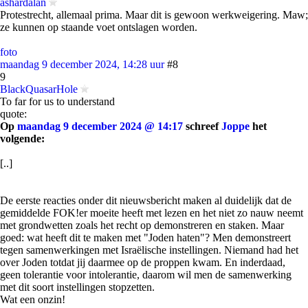
ashardalan
Protestrecht, allemaal prima. Maar dit is gewoon werkweigering. Maw;
ze kunnen op staande voet ontslagen worden.
foto
maandag 9 december 2024, 14:28 uur
#8
9
BlackQuasarHole
To far for us to understand
quote:
Op
maandag 9 december 2024 @ 14:17
schreef
Joppe
het
volgende:
[..]
De eerste reacties onder dit nieuwsbericht maken al duidelijk dat de
gemiddelde FOK!er moeite heeft met lezen en het niet zo nauw neemt
met grondwetten zoals het recht op demonstreren en staken. Maar
goed: wat heeft dit te maken met "Joden haten"? Men demonstreert
tegen samenwerkingen met Israëlische instellingen. Niemand had het
over Joden totdat jij daarmee op de proppen kwam. En inderdaad,
geen tolerantie voor intolerantie, daarom wil men de samenwerking
met dit soort instellingen stopzetten.
Wat een onzin!