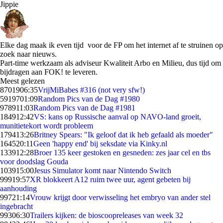
Jippie
Elke dag maak ik even tijd voor de FP om het internet af te struinen op
zoek naar nieuws.
Part-time werkzaam als adviseur Kwaliteit Arbo en Milieu, dus tijd om
bijdragen aan FOK! te leveren.
Meest gelezen
87019
06:35
VrijMiBabes #316 (not very sfw!)
59197
01:09
Random Pics van de Dag #1980
9789
11:03
Random Pics van de Dag #1981
1849
12:42
VS: kans op Russische aanval op NAVO-land groeit,
munitietekort wordt probleem
1794
13:26
Britney Spears: "Ik geloof dat ik heb gefaald als moeder"
1645
20:11
Geen 'happy end' bij seksdate via Kinky.nl
1339
12:28
Broer 135 keer gestoken en gesneden: zes jaar cel en tbs
voor doodslag Gouda
1039
15:00
Jesus Simulator komt naar Nintendo Switch
999
19:57
XR blokkeert A12 ruim twee uur, agent gebeten bij
aanhouding
997
21:14
Vrouw krijgt door verwisseling het embryo van ander stel
ingebracht
993
06:30
Trailers kijken: de bioscoopreleases van week 32