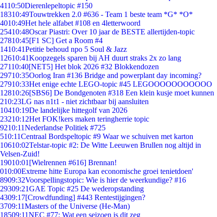
41
10:50
Dierenlepeltopic #150
183
10:49
Touwtrekken 2.0 #636 - Team 1 beste team *G* *O*
40
10:49
Het hele alfabet #108 en 4letterwoord
254
10:48
Oscar Piastri: Over 10 jaar de BESTE allertijden-topic
278
10:45
[F1 SC] Get a Room #4
14
10:41
Petitie behoud npo 5 Soul & Jazz
126
10:41
Koopzegels sparen bij AH duurt straks 2x zo lang
271
10:40
[NET5] Het blok 2026 #32 Blokkendozen
297
10:35
Oorlog Iran #136 Bridge and powerplant day incoming?
279
10:33
Het enige echte LEGO-topic #45 LEGOOOOOOOOOOO
128
10:26
[SBS6] De Bondgenoten #318 Een klein kusje moet kunnen
2
10:23
LG nas n1t1 - niet zichtbaar bij aansluiten
104
10:19
De landelijke hittegolf van 2026
232
10:12
Het FOK!kers maken teringherrie topic
92
10:11
Nederlandse Politiek #725
5
10:11
Centraal Bordspeltopic #9 Waar we schuiven met karton
106
10:02
Telstar-topic #2: De Witte Leeuwen Brullen nog altijd in
Velsen-Zuid!
190
10:01
[Wielrennen #616] Brennan!
0
10:00
Extreme hitte Europa kan economische groei tenietdoen'
89
09:32
Voorspellingstopic: Wie is hier de weerkundige? #16
293
09:21
GAE Topic #25 De wederopstanding
43
09:17
[Crowdfunding] #443 Rentestijgingen?
37
09:11
Masters of the Universe (He-Man)
185
09:11
NEC #77: Wat een seizoen is dit zeg