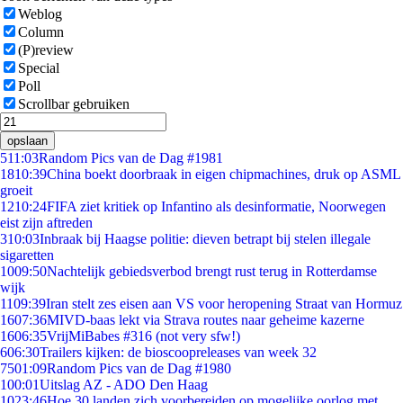
Weblog
Column
(P)review
Special
Poll
Scrollbar gebruiken
opslaan
5
11:03
Random Pics van de Dag #1981
18
10:39
China boekt doorbraak in eigen chipmachines, druk op ASML
groeit
12
10:24
FIFA ziet kritiek op Infantino als desinformatie, Noorwegen
eist zijn aftreden
3
10:03
Inbraak bij Haagse politie: dieven betrapt bij stelen illegale
sigaretten
10
09:50
Nachtelijk gebiedsverbod brengt rust terug in Rotterdamse
wijk
11
09:39
Iran stelt zes eisen aan VS voor heropening Straat van Hormuz
16
07:36
MIVD-baas lekt via Strava routes naar geheime kazerne
16
06:35
VrijMiBabes #316 (not very sfw!)
6
06:30
Trailers kijken: de bioscoopreleases van week 32
75
01:09
Random Pics van de Dag #1980
1
00:01
Uitslag AZ - ADO Den Haag
10
23:46
Hoe 30 landen zich voorbereiden op mogelijke oorlog met