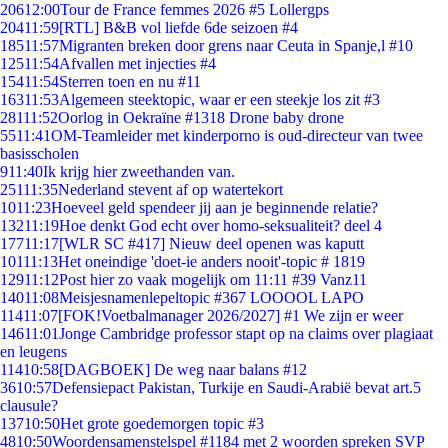
206
12:00
Tour de France femmes 2026 #5 Lollergps
204
11:59
[RTL] B&B vol liefde 6de seizoen #4
185
11:57
Migranten breken door grens naar Ceuta in Spanje,l #10
125
11:54
Afvallen met injecties #4
154
11:54
Sterren toen en nu #11
163
11:53
Algemeen steektopic, waar er een steekje los zit #3
281
11:52
Oorlog in Oekraïne #1318 Drone baby drone
55
11:41
OM-Teamleider met kinderporno is oud-directeur van twee
basisscholen
9
11:40
Ik krijg hier zweethanden van.
251
11:35
Nederland stevent af op watertekort
10
11:23
Hoeveel geld spendeer jij aan je beginnende relatie?
132
11:19
Hoe denkt God echt over homo-seksualiteit? deel 4
177
11:17
[WLR SC #417] Nieuw deel openen was kaputt
101
11:13
Het oneindige 'doet-ie anders nooit'-topic # 1819
129
11:12
Post hier zo vaak mogelijk om 11:11 #39 Vanz11
140
11:08
Meisjesnamenlepeltopic #367 LOOOOL LAPO
114
11:07
[FOK!Voetbalmanager 2026/2027] #1 We zijn er weer
146
11:01
Jonge Cambridge professor stapt op na claims over plagiaat
en leugens
114
10:58
[DAGBOEK] De weg naar balans #12
36
10:57
Defensiepact Pakistan, Turkije en Saudi-Arabië bevat art.5
clausule?
137
10:50
Het grote goedemorgen topic #3
48
10:50
Woordensamenstelspel #1184 met 2 woorden spreken SVP