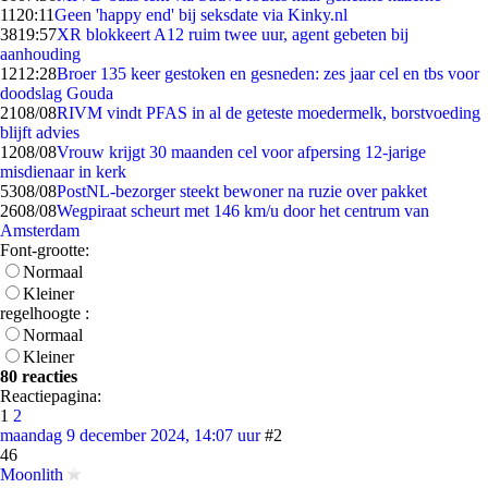
11
20:11
Geen 'happy end' bij seksdate via Kinky.nl
38
19:57
XR blokkeert A12 ruim twee uur, agent gebeten bij
aanhouding
12
12:28
Broer 135 keer gestoken en gesneden: zes jaar cel en tbs voor
doodslag Gouda
21
08/08
RIVM vindt PFAS in al de geteste moedermelk, borstvoeding
blijft advies
12
08/08
Vrouw krijgt 30 maanden cel voor afpersing 12-jarige
misdienaar in kerk
53
08/08
PostNL-bezorger steekt bewoner na ruzie over pakket
26
08/08
Wegpiraat scheurt met 146 km/u door het centrum van
Amsterdam
Font-grootte:
Normaal
Kleiner
regelhoogte :
Normaal
Kleiner
80 reacties
Reactiepagina:
1
2
maandag 9 december 2024, 14:07 uur
#2
46
Moonlith