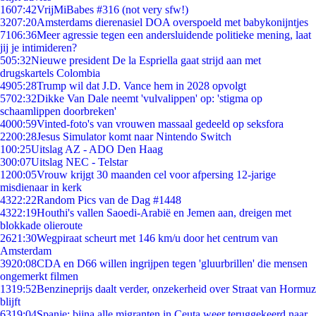
16
07:42
VrijMiBabes #316 (not very sfw!)
32
07:20
Amsterdams dierenasiel DOA overspoeld met babykonijntjes
71
06:36
Meer agressie tegen een andersluidende politieke mening, laat
jij je intimideren?
5
05:32
Nieuwe president De la Espriella gaat strijd aan met
drugskartels Colombia
49
05:28
Trump wil dat J.D. Vance hem in 2028 opvolgt
57
02:32
Dikke Van Dale neemt 'vulvalippen' op: 'stigma op
schaamlippen doorbreken'
40
00:59
Vinted-foto's van vrouwen massaal gedeeld op seksfora
22
00:28
Jesus Simulator komt naar Nintendo Switch
1
00:25
Uitslag AZ - ADO Den Haag
3
00:07
Uitslag NEC - Telstar
12
00:05
Vrouw krijgt 30 maanden cel voor afpersing 12-jarige
misdienaar in kerk
43
22:22
Random Pics van de Dag #1448
43
22:19
Houthi's vallen Saoedi-Arabië en Jemen aan, dreigen met
blokkade olieroute
26
21:30
Wegpiraat scheurt met 146 km/u door het centrum van
Amsterdam
39
20:08
CDA en D66 willen ingrijpen tegen 'gluurbrillen' die mensen
ongemerkt filmen
13
19:52
Benzineprijs daalt verder, onzekerheid over Straat van Hormuz
blijft
63
19:04
Spanje: bijna alle migranten in Ceuta weer teruggekeerd naar