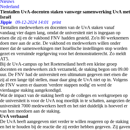
Nieuws
Nederland
Tientallen UvA-docenten staken vanwege samenwerking UvA met
Israël
Jippie
09-12-2024 14:01
print
Tientallen medewerkers en docenten van de UvA staken vanaf
vandaag vier dagen lang, omdat de universiteit niet is ingegaan op
eisen die zij en de vakbond FNV hadden gesteld. Zo'n 80 werknemers
doen mee aan de actie. De vakbond en medewerkers willen onder
meer dat de samenwerkingen met Israëlische instellingen stop worden
gezet en verruimde regelgeving voor het demonstratierecht. Zo meldt
AT5.
Bij de UvA-campus op het Roeterseiland heeft een kleine groep
docenten en medewerkers zich verzameld, de staking begon om 09.00
uur. De FNV had de universiteit een ultimatum gegeven met eisen die
zij al een lange tijd stellen, maar daar ging de UvA niet op in. Volgens
de FNV waren er daarom 'verdere stappen nodig' en werd de
vierdaagse staking aangekondigd.
Wat de impact van de staking heeft op de colleges en werkgroepen op
de universiteit is voor de UvA nog moeilijk in te schatten, aangezien de
universiteit 7000 medewerkers heeft en het niet duidelijk is hoeveel er
van hen meedoen aan de staking.
UvA verbaasd
De UvA heeft aangegeven niet verder te willen reageren op de staking
en het te houden bij de reactie die zij eerder hebben gegeven. Zij gaven