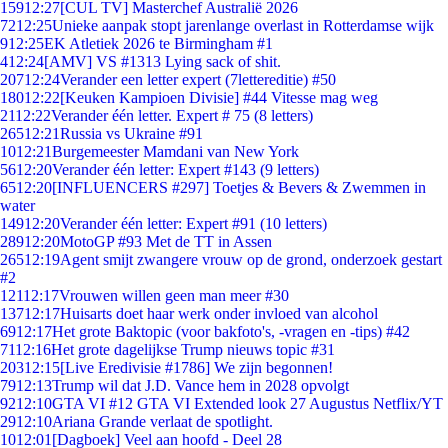
159
12:27
[CUL TV] Masterchef Australië 2026
72
12:25
Unieke aanpak stopt jarenlange overlast in Rotterdamse wijk
9
12:25
EK Atletiek 2026 te Birmingham #1
4
12:24
[AMV] VS #1313 Lying sack of shit.
207
12:24
Verander een letter expert (7lettereditie) #50
180
12:22
[Keuken Kampioen Divisie] #44 Vitesse mag weg
21
12:22
Verander één letter. Expert # 75 (8 letters)
265
12:21
Russia vs Ukraine #91
10
12:21
Burgemeester Mamdani van New York
56
12:20
Verander één letter: Expert #143 (9 letters)
65
12:20
[INFLUENCERS #297] Toetjes & Bevers & Zwemmen in
water
149
12:20
Verander één letter: Expert #91 (10 letters)
289
12:20
MotoGP #93 Met de TT in Assen
265
12:19
Agent smijt zwangere vrouw op de grond, onderzoek gestart
#2
121
12:17
Vrouwen willen geen man meer #30
137
12:17
Huisarts doet haar werk onder invloed van alcohol
69
12:17
Het grote Baktopic (voor bakfoto's, -vragen en -tips) #42
71
12:16
Het grote dagelijkse Trump nieuws topic #31
203
12:15
[Live Eredivisie #1786] We zijn begonnen!
79
12:13
Trump wil dat J.D. Vance hem in 2028 opvolgt
92
12:10
GTA VI #12 GTA VI Extended look 27 Augustus Netflix/YT
29
12:10
Ariana Grande verlaat de spotlight.
10
12:01
[Dagboek] Veel aan hoofd - Deel 28