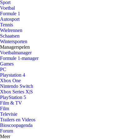
Sport
Voetbal
Formule 1
Autosport
Tennis
Wielrennen
Schaatsen
Wintersporten
Managerspelen
Voetbalmanager
Formule 1-manager
Games
PC
Playstation 4
Xbox One
Nintendo Switch
Xbox Series X|S
PlayStation 5
Film & TV
Film
Televisie
Trailers en Videos
Bioscoopagenda
Forum
Meer