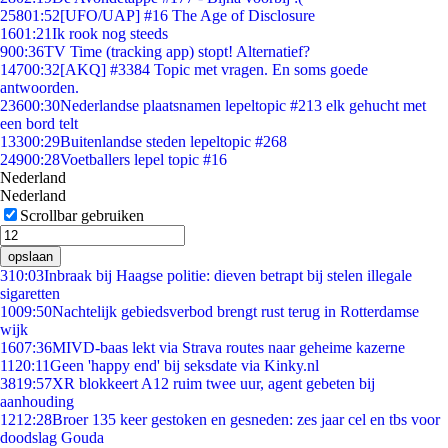
258
01:52
[UFO/UAP] #16 The Age of Disclosure
16
01:21
Ik rook nog steeds
9
00:36
TV Time (tracking app) stopt! Alternatief?
147
00:32
[AKQ] #3384 Topic met vragen. En soms goede
antwoorden.
236
00:30
Nederlandse plaatsnamen lepeltopic #213 elk gehucht met
een bord telt
133
00:29
Buitenlandse steden lepeltopic #268
249
00:28
Voetballers lepel topic #16
Nederland
Nederland
Scrollbar gebruiken
opslaan
3
10:03
Inbraak bij Haagse politie: dieven betrapt bij stelen illegale
sigaretten
10
09:50
Nachtelijk gebiedsverbod brengt rust terug in Rotterdamse
wijk
16
07:36
MIVD-baas lekt via Strava routes naar geheime kazerne
11
20:11
Geen 'happy end' bij seksdate via Kinky.nl
38
19:57
XR blokkeert A12 ruim twee uur, agent gebeten bij
aanhouding
12
12:28
Broer 135 keer gestoken en gesneden: zes jaar cel en tbs voor
doodslag Gouda