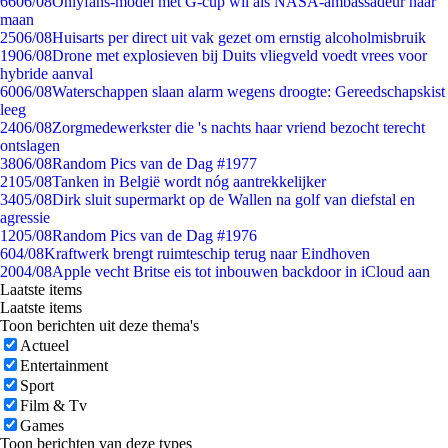
66
06/08
Onlyfans-model met G-cup wil als NASA-ambassadeur naar
maan
25
06/08
Huisarts per direct uit vak gezet om ernstig alcoholmisbruik
19
06/08
Drone met explosieven bij Duits vliegveld voedt vrees voor
hybride aanval
60
06/08
Waterschappen slaan alarm wegens droogte: Gereedschapskist
leeg
24
06/08
Zorgmedewerkster die 's nachts haar vriend bezocht terecht
ontslagen
38
06/08
Random Pics van de Dag #1977
21
05/08
Tanken in België wordt nóg aantrekkelijker
34
05/08
Dirk sluit supermarkt op de Wallen na golf van diefstal en
agressie
12
05/08
Random Pics van de Dag #1976
6
04/08
Kraftwerk brengt ruimteschip terug naar Eindhoven
20
04/08
Apple vecht Britse eis tot inbouwen backdoor in iCloud aan
Laatste items
Laatste items
Toon berichten uit deze thema's
Actueel
Entertainment
Sport
Film & Tv
Games
Toon berichten van deze types