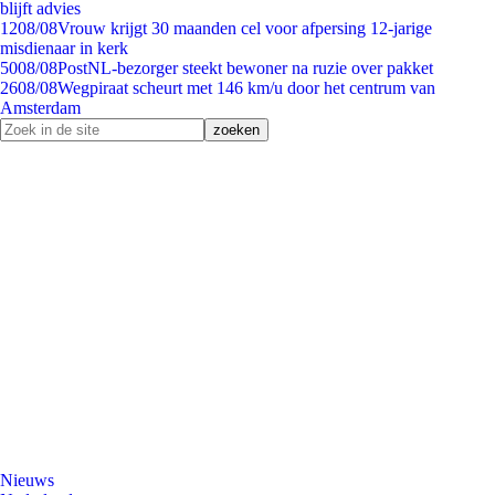
blijft advies
12
08/08
Vrouw krijgt 30 maanden cel voor afpersing 12-jarige
misdienaar in kerk
50
08/08
PostNL-bezorger steekt bewoner na ruzie over pakket
26
08/08
Wegpiraat scheurt met 146 km/u door het centrum van
Amsterdam
Nieuws