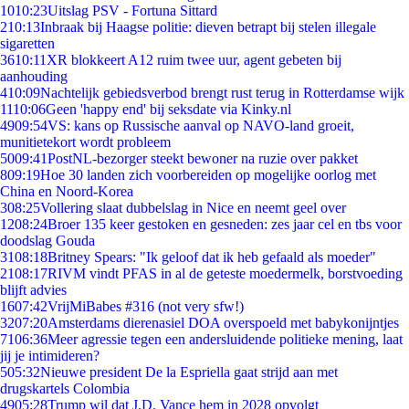
10
10:23
Uitslag PSV - Fortuna Sittard
2
10:13
Inbraak bij Haagse politie: dieven betrapt bij stelen illegale
sigaretten
36
10:11
XR blokkeert A12 ruim twee uur, agent gebeten bij
aanhouding
4
10:09
Nachtelijk gebiedsverbod brengt rust terug in Rotterdamse wijk
11
10:06
Geen 'happy end' bij seksdate via Kinky.nl
49
09:54
VS: kans op Russische aanval op NAVO-land groeit,
munitietekort wordt probleem
50
09:41
PostNL-bezorger steekt bewoner na ruzie over pakket
8
09:19
Hoe 30 landen zich voorbereiden op mogelijke oorlog met
China en Noord-Korea
3
08:25
Vollering slaat dubbelslag in Nice en neemt geel over
12
08:24
Broer 135 keer gestoken en gesneden: zes jaar cel en tbs voor
doodslag Gouda
31
08:18
Britney Spears: "Ik geloof dat ik heb gefaald als moeder"
21
08:17
RIVM vindt PFAS in al de geteste moedermelk, borstvoeding
blijft advies
16
07:42
VrijMiBabes #316 (not very sfw!)
32
07:20
Amsterdams dierenasiel DOA overspoeld met babykonijntjes
71
06:36
Meer agressie tegen een andersluidende politieke mening, laat
jij je intimideren?
5
05:32
Nieuwe president De la Espriella gaat strijd aan met
drugskartels Colombia
49
05:28
Trump wil dat J.D. Vance hem in 2028 opvolgt