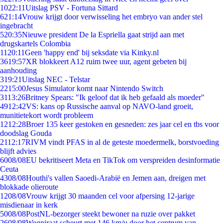
10
22:11
Uitslag PSV - Fortuna Sittard
6
21:14
Vrouw krijgt door verwisseling het embryo van ander stel
ingebracht
5
20:35
Nieuwe president De la Espriella gaat strijd aan met
drugskartels Colombia
11
20:11
Geen 'happy end' bij seksdate via Kinky.nl
36
19:57
XR blokkeert A12 ruim twee uur, agent gebeten bij
aanhouding
3
19:21
Uitslag NEC - Telstar
22
15:00
Jesus Simulator komt naar Nintendo Switch
31
13:26
Britney Spears: "Ik geloof dat ik heb gefaald als moeder"
49
12:42
VS: kans op Russische aanval op NAVO-land groeit,
munitietekort wordt probleem
12
12:28
Broer 135 keer gestoken en gesneden: zes jaar cel en tbs voor
doodslag Gouda
21
12:17
RIVM vindt PFAS in al de geteste moedermelk, borstvoeding
blijft advies
60
08/08
EU bekritiseert Meta en TikTok om verspreiden desinformatie
Ceuta
43
08/08
Houthi's vallen Saoedi-Arabië en Jemen aan, dreigen met
blokkade olieroute
12
08/08
Vrouw krijgt 30 maanden cel voor afpersing 12-jarige
misdienaar in kerk
50
08/08
PostNL-bezorger steekt bewoner na ruzie over pakket
26
08/08
Wegpiraat scheurt met 146 km/u door het centrum van