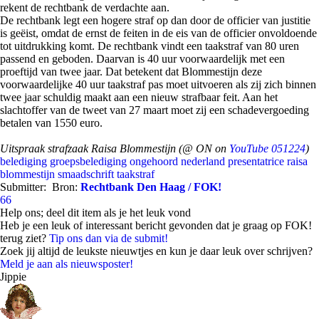
rekent de rechtbank de verdachte aan.
De rechtbank legt een hogere straf op dan door de officier van justitie
is geëist, omdat de ernst de feiten in de eis van de officier onvoldoende
tot uitdrukking komt. De rechtbank vindt een taakstraf van 80 uren
passend en geboden. Daarvan is 40 uur voorwaardelijk met een
proeftijd van twee jaar. Dat betekent dat Blommestijn deze
voorwaardelijke 40 uur taakstraf pas moet uitvoeren als zij zich binnen
twee jaar schuldig maakt aan een nieuw strafbaar feit. Aan het
slachtoffer van de tweet van 27 maart moet zij een schadevergoeding
betalen van 1550 euro.
Uitspraak strafzaak Raisa Blommestijn (@ ON on
YouTube 051224
)
belediging
groepsbelediging
ongehoord nederland
presentatrice
raisa
blommestijn
smaadschrift
taakstraf
Submitter:
Bron:
Rechtbank Den Haag / FOK!
66
Help ons; deel dit item als je het leuk vond
Heb je een leuk of interessant bericht gevonden dat je graag op FOK!
terug ziet?
Tip ons dan via de submit!
Zoek jij altijd de leukste nieuwtjes en kun je daar leuk over schrijven?
Meld je aan als nieuwsposter!
Jippie