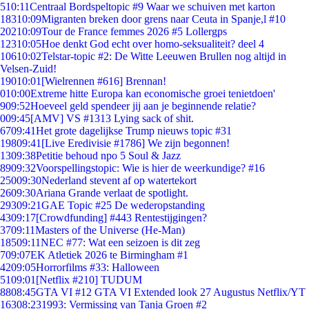
5
10:11
Centraal Bordspeltopic #9 Waar we schuiven met karton
183
10:09
Migranten breken door grens naar Ceuta in Spanje,l #10
202
10:09
Tour de France femmes 2026 #5 Lollergps
123
10:05
Hoe denkt God echt over homo-seksualiteit? deel 4
106
10:02
Telstar-topic #2: De Witte Leeuwen Brullen nog altijd in
Velsen-Zuid!
190
10:01
[Wielrennen #616] Brennan!
0
10:00
Extreme hitte Europa kan economische groei tenietdoen'
9
09:52
Hoeveel geld spendeer jij aan je beginnende relatie?
0
09:45
[AMV] VS #1313 Lying sack of shit.
67
09:41
Het grote dagelijkse Trump nieuws topic #31
198
09:41
[Live Eredivisie #1786] We zijn begonnen!
13
09:38
Petitie behoud npo 5 Soul & Jazz
89
09:32
Voorspellingstopic: Wie is hier de weerkundige? #16
250
09:30
Nederland stevent af op watertekort
26
09:30
Ariana Grande verlaat de spotlight.
293
09:21
GAE Topic #25 De wederopstanding
43
09:17
[Crowdfunding] #443 Rentestijgingen?
37
09:11
Masters of the Universe (He-Man)
185
09:11
NEC #77: Wat een seizoen is dit zeg
7
09:07
EK Atletiek 2026 te Birmingham #1
42
09:05
Horrorfilms #33: Halloween
51
09:01
[Netflix #210] TUDUM
88
08:45
GTA VI #12 GTA VI Extended look 27 Augustus Netflix/YT
163
08:23
1993: Vermissing van Tanja Groen #2