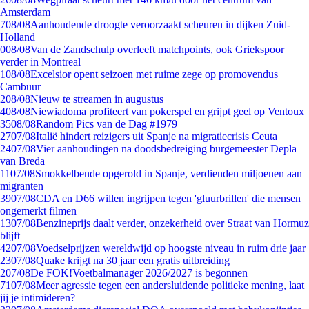
Amsterdam
7
08/08
Aanhoudende droogte veroorzaakt scheuren in dijken Zuid-
Holland
0
08/08
Van de Zandschulp overleeft matchpoints, ook Griekspoor
verder in Montreal
1
08/08
Excelsior opent seizoen met ruime zege op promovendus
Cambuur
2
08/08
Nieuw te streamen in augustus
4
08/08
Niewiadoma profiteert van pokerspel en grijpt geel op Ventoux
35
08/08
Random Pics van de Dag #1979
27
07/08
Italië hindert reizigers uit Spanje na migratiecrisis Ceuta
24
07/08
Vier aanhoudingen na doodsbedreiging burgemeester Depla
van Breda
11
07/08
Smokkelbende opgerold in Spanje, verdienden miljoenen aan
migranten
39
07/08
CDA en D66 willen ingrijpen tegen 'gluurbrillen' die mensen
ongemerkt filmen
13
07/08
Benzineprijs daalt verder, onzekerheid over Straat van Hormuz
blijft
42
07/08
Voedselprijzen wereldwijd op hoogste niveau in ruim drie jaar
23
07/08
Quake krijgt na 30 jaar een gratis uitbreiding
2
07/08
De FOK!Voetbalmanager 2026/2027 is begonnen
71
07/08
Meer agressie tegen een andersluidende politieke mening, laat
jij je intimideren?