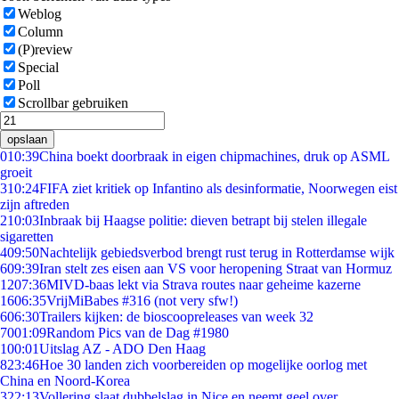
Weblog
Column
(P)review
Special
Poll
Scrollbar gebruiken
opslaan
0
10:39
China boekt doorbraak in eigen chipmachines, druk op ASML
groeit
3
10:24
FIFA ziet kritiek op Infantino als desinformatie, Noorwegen eist
zijn aftreden
2
10:03
Inbraak bij Haagse politie: dieven betrapt bij stelen illegale
sigaretten
4
09:50
Nachtelijk gebiedsverbod brengt rust terug in Rotterdamse wijk
6
09:39
Iran stelt zes eisen aan VS voor heropening Straat van Hormuz
12
07:36
MIVD-baas lekt via Strava routes naar geheime kazerne
16
06:35
VrijMiBabes #316 (not very sfw!)
6
06:30
Trailers kijken: de bioscoopreleases van week 32
70
01:09
Random Pics van de Dag #1980
1
00:01
Uitslag AZ - ADO Den Haag
8
23:46
Hoe 30 landen zich voorbereiden op mogelijke oorlog met
China en Noord-Korea
3
22:13
Vollering slaat dubbelslag in Nice en neemt geel over