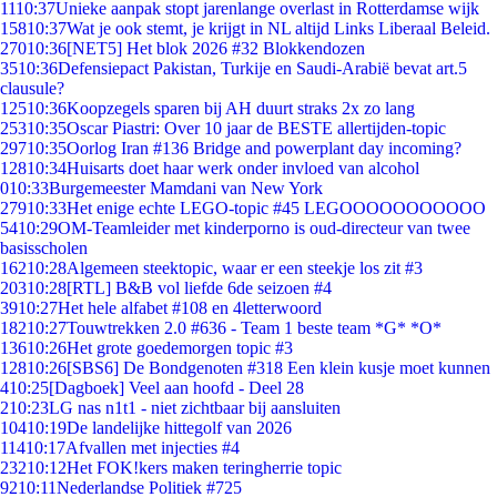
11
10:37
Unieke aanpak stopt jarenlange overlast in Rotterdamse wijk
158
10:37
Wat je ook stemt, je krijgt in NL altijd Links Liberaal Beleid.
270
10:36
[NET5] Het blok 2026 #32 Blokkendozen
35
10:36
Defensiepact Pakistan, Turkije en Saudi-Arabië bevat art.5
clausule?
125
10:36
Koopzegels sparen bij AH duurt straks 2x zo lang
253
10:35
Oscar Piastri: Over 10 jaar de BESTE allertijden-topic
297
10:35
Oorlog Iran #136 Bridge and powerplant day incoming?
128
10:34
Huisarts doet haar werk onder invloed van alcohol
0
10:33
Burgemeester Mamdani van New York
279
10:33
Het enige echte LEGO-topic #45 LEGOOOOOOOOOOO
54
10:29
OM-Teamleider met kinderporno is oud-directeur van twee
basisscholen
162
10:28
Algemeen steektopic, waar er een steekje los zit #3
203
10:28
[RTL] B&B vol liefde 6de seizoen #4
39
10:27
Het hele alfabet #108 en 4letterwoord
182
10:27
Touwtrekken 2.0 #636 - Team 1 beste team *G* *O*
136
10:26
Het grote goedemorgen topic #3
128
10:26
[SBS6] De Bondgenoten #318 Een klein kusje moet kunnen
4
10:25
[Dagboek] Veel aan hoofd - Deel 28
2
10:23
LG nas n1t1 - niet zichtbaar bij aansluiten
104
10:19
De landelijke hittegolf van 2026
114
10:17
Afvallen met injecties #4
232
10:12
Het FOK!kers maken teringherrie topic
92
10:11
Nederlandse Politiek #725