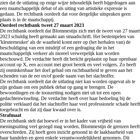
zien dat de uitlating op enige wijze inhoudelijk heeft bijgedragen aan
een maatschappelijk debat of als uiting van artistieke expressie is
gedaan. De rechtbank oordeelt dat voor dergelijke uitspraken geen
plaats is in de maatschappij.
Oordeel rechtbank tweet 27 maart 2023
De rechtbank oordeelt dat Blommestijn zich met de tweet van 27 maart
2023 schuldig heeft gemaakt aan smaadschrift. Het bestempelen van
'kleuterneuker' als de waarheid komt neer op (het herhalen van) de
beschuldiging van een misdrijf of een gedraging die in het
maatschappelijk verkeer als moreel verwerpelijk kan worden
beschouwd. De verdachte heeft dit bericht geplaatst op haar openbaar
account op X, een account met groot bereik en veel volgers. Zo heeft
zij onmiskenbaar het doel gehad om ruchtbaarheid te geven aan het
schenden van de eer en/of goede naam van het slachtoffer.
De rechtbank oordeelt dat de uitlating niet kan worden opgevat als te
zijn gedaan om een publiek debat op gang te brengen. De
bewoordingen en de toonzetting nodigen niet uit tot een open
gedachtenwisseling. De verdachte heeft over haar bedoeling bij de
politie verklaard dat het slachtoffer haar veel professionele schade heeft
toegebracht en dat zij daar kwaad over is.
Strafmaat
De rechtbank stelt dat hoewel er in het kader van vrijheid van
meningsuiting veel gezegd mag worden, Blommestijn de grenzen heeft
overschreden. Zij heeft geen inzicht getoond in de laakbaarheid van
haar handelen en geen enkele verantwoordelijkheid genomen. Dit