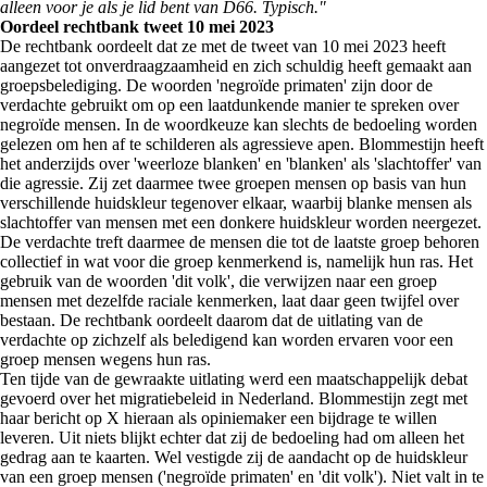
alleen voor je als je lid bent van D66. Typisch."
Oordeel rechtbank tweet 10 mei 2023
De rechtbank oordeelt dat ze met de tweet van 10 mei 2023 heeft
aangezet tot onverdraagzaamheid en zich schuldig heeft gemaakt aan
groepsbelediging. De woorden 'negroïde primaten' zijn door de
verdachte gebruikt om op een laatdunkende manier te spreken over
negroïde mensen. In de woordkeuze kan slechts de bedoeling worden
gelezen om hen af te schilderen als agressieve apen. Blommestijn heeft
het anderzijds over 'weerloze blanken' en 'blanken' als 'slachtoffer' van
die agressie. Zij zet daarmee twee groepen mensen op basis van hun
verschillende huidskleur tegenover elkaar, waarbij blanke mensen als
slachtoffer van mensen met een donkere huidskleur worden neergezet.
De verdachte treft daarmee de mensen die tot de laatste groep behoren
collectief in wat voor die groep kenmerkend is, namelijk hun ras. Het
gebruik van de woorden 'dit volk', die verwijzen naar een groep
mensen met dezelfde raciale kenmerken, laat daar geen twijfel over
bestaan. De rechtbank oordeelt daarom dat de uitlating van de
verdachte op zichzelf als beledigend kan worden ervaren voor een
groep mensen wegens hun ras.
Ten tijde van de gewraakte uitlating werd een maatschappelijk debat
gevoerd over het migratiebeleid in Nederland. Blommestijn zegt met
haar bericht op X hieraan als opiniemaker een bijdrage te willen
leveren. Uit niets blijkt echter dat zij de bedoeling had om alleen het
gedrag aan te kaarten. Wel vestigde zij de aandacht op de huidskleur
van een groep mensen ('negroïde primaten' en 'dit volk'). Niet valt in te