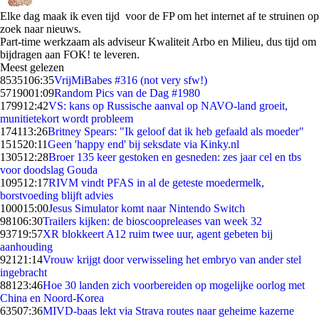
Elke dag maak ik even tijd voor de FP om het internet af te struinen op
zoek naar nieuws.
Part-time werkzaam als adviseur Kwaliteit Arbo en Milieu, dus tijd om
bijdragen aan FOK! te leveren.
Meest gelezen
85351
06:35
VrijMiBabes #316 (not very sfw!)
57190
01:09
Random Pics van de Dag #1980
1799
12:42
VS: kans op Russische aanval op NAVO-land groeit,
munitietekort wordt probleem
1741
13:26
Britney Spears: "Ik geloof dat ik heb gefaald als moeder"
1515
20:11
Geen 'happy end' bij seksdate via Kinky.nl
1305
12:28
Broer 135 keer gestoken en gesneden: zes jaar cel en tbs
voor doodslag Gouda
1095
12:17
RIVM vindt PFAS in al de geteste moedermelk,
borstvoeding blijft advies
1000
15:00
Jesus Simulator komt naar Nintendo Switch
981
06:30
Trailers kijken: de bioscoopreleases van week 32
937
19:57
XR blokkeert A12 ruim twee uur, agent gebeten bij
aanhouding
921
21:14
Vrouw krijgt door verwisseling het embryo van ander stel
ingebracht
881
23:46
Hoe 30 landen zich voorbereiden op mogelijke oorlog met
China en Noord-Korea
635
07:36
MIVD-baas lekt via Strava routes naar geheime kazerne