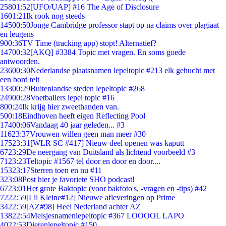
258
01:52
[UFO/UAP] #16 The Age of Disclosure
16
01:21
Ik rook nog steeds
145
00:50
Jonge Cambridge professor stapt op na claims over plagiaat
en leugens
9
00:36
TV Time (tracking app) stopt! Alternatief?
147
00:32
[AKQ] #3384 Topic met vragen. En soms goede
antwoorden.
236
00:30
Nederlandse plaatsnamen lepeltopic #213 elk gehucht met
een bord telt
133
00:29
Buitenlandse steden lepeltopic #268
249
00:28
Voetballers lepel topic #16
8
00:24
Ik krijg hier zweethanden van.
5
00:18
Eindhoven heeft eigen Reflecting Pool
174
00:06
Vandaag 40 jaar geleden... #3
116
23:37
Vrouwen willen geen man meer #30
175
23:31
[WLR SC #417] Nieuw deel openen was kaputt
67
23:29
De neergang van Duitsland als lichtend voorbeeld #3
71
23:23
Teltopic #1567 tel door en door en door....
153
23:17
Sterren toen en nu #11
3
23:08
Post hier je favoriete SHO podcast!
67
23:01
Het grote Baktopic (voor bakfoto's, -vragen en -tips) #42
72
22:59
[Lil Kleine#12] Nieuwe afleveringen op Prime
34
22:59
[AZ#98] Heel Nederland achter AZ
138
22:54
Meisjesnamenlepeltopic #367 LOOOOL LAPO
40
22:53
Dierenlepeltopic #150