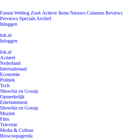
Forum
Weblog
Zoek
Actieve Items
Nieuws
Columns
Reviews
Previews
Specials
Archief
Inloggen
fok.nl
Inloggen
fok.nl
Actueel
Nederland
Internationaal
Economie
Politiek
Tech
Showbiz en Gossip
Opmerkelijk
Entertainment
Showbiz en Gossip
Muziek
Film
Televisie
Media & Cultuur
Bioscoopagenda