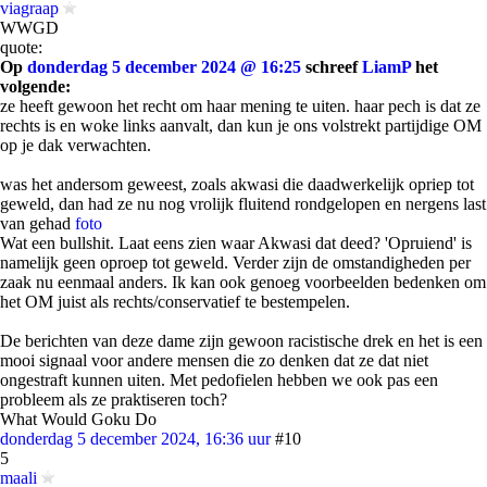
viagraap
WWGD
quote:
Op
donderdag 5 december 2024 @ 16:25
schreef
LiamP
het
volgende:
ze heeft gewoon het recht om haar mening te uiten. haar pech is dat ze
rechts is en woke links aanvalt, dan kun je ons volstrekt partijdige OM
op je dak verwachten.
was het andersom geweest, zoals akwasi die daadwerkelijk opriep tot
geweld, dan had ze nu nog vrolijk fluitend rondgelopen en nergens last
van gehad
foto
Wat een bullshit. Laat eens zien waar Akwasi dat deed? 'Opruiend' is
namelijk geen oproep tot geweld. Verder zijn de omstandigheden per
zaak nu eenmaal anders. Ik kan ook genoeg voorbeelden bedenken om
het OM juist als rechts/conservatief te bestempelen.
De berichten van deze dame zijn gewoon racistische drek en het is een
mooi signaal voor andere mensen die zo denken dat ze dat niet
ongestraft kunnen uiten. Met pedofielen hebben we ook pas een
probleem als ze praktiseren toch?
What Would Goku Do
donderdag 5 december 2024, 16:36 uur
#10
5
maali