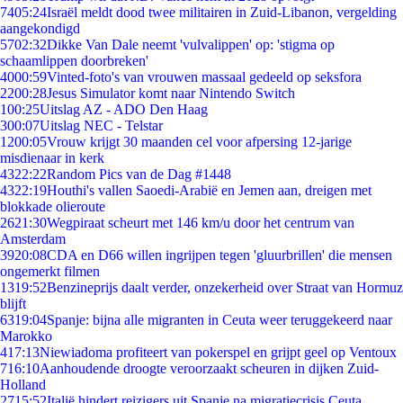
74
05:24
Israël meldt dood twee militairen in Zuid-Libanon, vergelding
aangekondigd
57
02:32
Dikke Van Dale neemt 'vulvalippen' op: 'stigma op
schaamlippen doorbreken'
40
00:59
Vinted-foto's van vrouwen massaal gedeeld op seksfora
22
00:28
Jesus Simulator komt naar Nintendo Switch
1
00:25
Uitslag AZ - ADO Den Haag
3
00:07
Uitslag NEC - Telstar
12
00:05
Vrouw krijgt 30 maanden cel voor afpersing 12-jarige
misdienaar in kerk
43
22:22
Random Pics van de Dag #1448
43
22:19
Houthi's vallen Saoedi-Arabië en Jemen aan, dreigen met
blokkade olieroute
26
21:30
Wegpiraat scheurt met 146 km/u door het centrum van
Amsterdam
39
20:08
CDA en D66 willen ingrijpen tegen 'gluurbrillen' die mensen
ongemerkt filmen
13
19:52
Benzineprijs daalt verder, onzekerheid over Straat van Hormuz
blijft
63
19:04
Spanje: bijna alle migranten in Ceuta weer teruggekeerd naar
Marokko
4
17:13
Niewiadoma profiteert van pokerspel en grijpt geel op Ventoux
7
16:10
Aanhoudende droogte veroorzaakt scheuren in dijken Zuid-
Holland
27
15:52
Italië hindert reizigers uit Spanje na migratiecrisis Ceuta