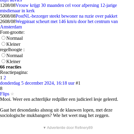
12
08/08
Vrouw krijgt 30 maanden cel voor afpersing 12-jarige
misdienaar in kerk
50
08/08
PostNL-bezorger steekt bewoner na ruzie over pakket
26
08/08
Wegpiraat scheurt met 146 km/u door het centrum van
Amsterdam
Font-grootte:
Normaal
Kleiner
regelhoogte :
Normaal
Kleiner
66 reacties
Reactiepagina:
1
2
donderdag 5 december 2024, 16:18 uur
#1
8
Flips
Mooi. Weer een achterlijke redpiller een judicieel lesje geleerd.
Gaat het desondanks alsnog uit de klauwen lopen, met deze
sociologische mukbangers? Wie het weet mag het zeggen.
▼ Advertentie door Refinery89