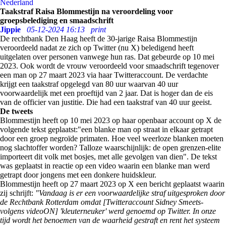
Nederland
Taakstraf Raisa Blommestijn na veroordeling voor
groepsbelediging en smaadschrift
Jippie
05-12-2024 16:13
print
De rechtbank Den Haag heeft de 30-jarige Raisa Blommestijn
veroordeeld nadat ze zich op Twitter (nu X) beledigend heeft
uitgelaten over personen vanwege hun ras. Dat gebeurde op 10 mei
2023. Ook wordt de vrouw veroordeeld voor smaadschrift tegenover
een man op 27 maart 2023 via haar Twitteraccount. De verdachte
krijgt een taakstraf opgelegd van 80 uur waarvan 40 uur
voorwaardelijk met een proeftijd van 2 jaar. Dat is hoger dan de eis
van de officier van justitie. Die had een taakstraf van 40 uur geeist.
De tweets
Blommestijn heeft op 10 mei 2023 op haar openbaar account op X de
volgende tekst geplaatst:"een blanke man op straat in elkaar getrapt
door een groep negroïde primaten. Hoe veel weerloze blanken moeten
nog slachtoffer worden? Talloze waarschijnlijk: de open grenzen-elite
importeert dit volk met bosjes, met alle gevolgen van dien". De tekst
was geplaatst in reactie op een video waarin een blanke man werd
getrapt door jongens met een donkere huidskleur.
Blommestijn heeft op 27 maart 2023 op X een bericht geplaatst waarin
zij schrijft:
"Vandaag is er een voorwaardelijke straf uitgesproken door
de Rechtbank Rotterdam omdat [Twitteraccount Sidney Smeets-
volgens videoON] 'kleuterneuker' werd genoemd op Twitter. In onze
tijd wordt het benoemen van de waarheid gestraft en rent het systeem