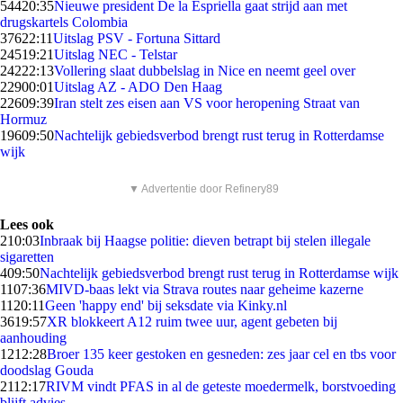
544
20:35
Nieuwe president De la Espriella gaat strijd aan met
drugskartels Colombia
376
22:11
Uitslag PSV - Fortuna Sittard
245
19:21
Uitslag NEC - Telstar
242
22:13
Vollering slaat dubbelslag in Nice en neemt geel over
229
00:01
Uitslag AZ - ADO Den Haag
226
09:39
Iran stelt zes eisen aan VS voor heropening Straat van
Hormuz
196
09:50
Nachtelijk gebiedsverbod brengt rust terug in Rotterdamse
wijk
▼ Advertentie door Refinery89
Lees ook
2
10:03
Inbraak bij Haagse politie: dieven betrapt bij stelen illegale
sigaretten
4
09:50
Nachtelijk gebiedsverbod brengt rust terug in Rotterdamse wijk
11
07:36
MIVD-baas lekt via Strava routes naar geheime kazerne
11
20:11
Geen 'happy end' bij seksdate via Kinky.nl
36
19:57
XR blokkeert A12 ruim twee uur, agent gebeten bij
aanhouding
12
12:28
Broer 135 keer gestoken en gesneden: zes jaar cel en tbs voor
doodslag Gouda
21
12:17
RIVM vindt PFAS in al de geteste moedermelk, borstvoeding
blijft advies