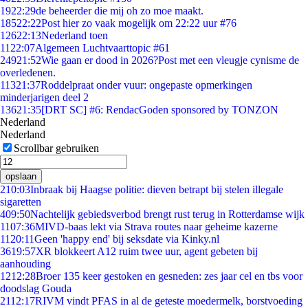
19
22:29
de beheerder die mij oh zo moe maakt.
185
22:22
Post hier zo vaak mogelijk om 22:22 uur #76
126
22:13
Nederland toen
11
22:07
Algemeen Luchtvaarttopic #61
249
21:52
Wie gaan er dood in 2026?Post met een vleugje cynisme de
overledenen.
113
21:37
Roddelpraat onder vuur: ongepaste opmerkingen
minderjarigen deel 2
136
21:35
[DRT SC] #6: RendacGoden sponsored by TONZON
Nederland
Nederland
Scrollbar gebruiken
opslaan
2
10:03
Inbraak bij Haagse politie: dieven betrapt bij stelen illegale
sigaretten
4
09:50
Nachtelijk gebiedsverbod brengt rust terug in Rotterdamse wijk
11
07:36
MIVD-baas lekt via Strava routes naar geheime kazerne
11
20:11
Geen 'happy end' bij seksdate via Kinky.nl
36
19:57
XR blokkeert A12 ruim twee uur, agent gebeten bij
aanhouding
12
12:28
Broer 135 keer gestoken en gesneden: zes jaar cel en tbs voor
doodslag Gouda
21
12:17
RIVM vindt PFAS in al de geteste moedermelk, borstvoeding