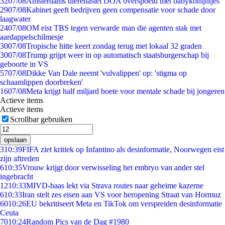
32
07/08
Amsterdams dierenasiel DOA overspoeld met babykonijntjes
29
07/08
Kabinet geeft bedrijven geen compensatie voor schade door
laagwater
24
07/08
OM eist TBS tegen verwarde man die agenten stak met
aardappelschilmesje
30
07/08
Tropische hitte keert zondag terug met lokaal 32 graden
30
07/08
Trump grijpt weer in op automatisch staatsburgerschap bij
geboorte in VS
57
07/08
Dikke Van Dale neemt 'vulvalippen' op: 'stigma op
schaamlippen doorbreken'
16
07/08
Meta krijgt half miljard boete voor mentale schade bij jongeren
Actieve items
Actieve items
Scrollbar gebruiken
opslaan
3
10:39
FIFA ziet kritiek op Infantino als desinformatie, Noorwegen eist
zijn aftreden
6
10:35
Vrouw krijgt door verwisseling het embryo van ander stel
ingebracht
12
10:33
MIVD-baas lekt via Strava routes naar geheime kazerne
6
10:33
Iran stelt zes eisen aan VS voor heropening Straat van Hormuz
60
10:26
EU bekritiseert Meta en TikTok om verspreiden desinformatie
Ceuta
70
10:24
Random Pics van de Dag #1980