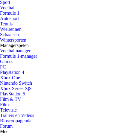
Sport
Voetbal
Formule 1
Autosport
Tennis
Wielrennen
Schaatsen
Wintersporten
Managerspelen
Voetbalmanager
Formule 1-manager
Games
PC
Playstation 4
Xbox One
Nintendo Switch
Xbox Series X|S
PlayStation 5
Film & TV
Film
Televisie
Trailers en Videos
Bioscoopagenda
Forum
Meer