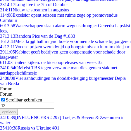
23
14:17
Long live the 7th of October
2
14:11
Nieuw te streamen in augustus
1
14:08
Excelsior opent seizoen met ruime zege op promovendus
Cambuur
60
13:58
Waterschappen slaan alarm wegens droogte: Gereedschapskist
leeg
37
13:13
Random Pics van de Dag #1833
16
12:43
Meta krijgt half miljard boete voor mentale schade bij jongeren
42
12:11
Voedselprijzen wereldwijd op hoogste niveau in ruim drie jaar
29
11:05
Kabinet geeft bedrijven geen compensatie voor schade door
laagwater
6
11:03
Trailers kijken: de bioscoopreleases van week 32
24
10:54
OM eist TBS tegen verwarde man die agenten stak met
aardappelschilmesje
24
08/08
Vier aanhoudingen na doodsbedreiging burgemeester Depla
van Breda
Forum
Forum
Scrollbar gebruiken
opslaan
34
10:39
[INFLUENCERS #297] Toetjes & Bevers & Zwemmen in
water
254
10:38
Russia vs Ukraine #91