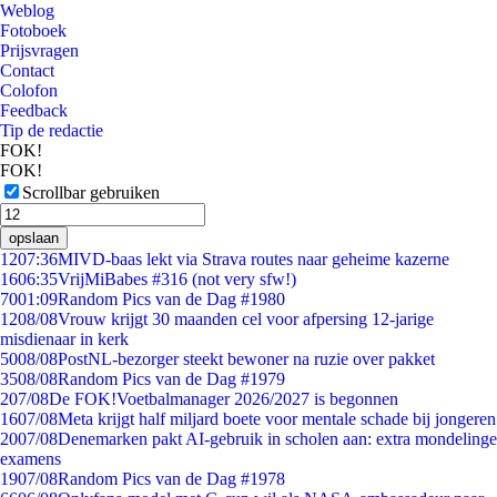
Weblog
Fotoboek
Prijsvragen
Contact
Colofon
Feedback
Tip de redactie
FOK!
FOK!
Scrollbar gebruiken
opslaan
12
07:36
MIVD-baas lekt via Strava routes naar geheime kazerne
16
06:35
VrijMiBabes #316 (not very sfw!)
70
01:09
Random Pics van de Dag #1980
12
08/08
Vrouw krijgt 30 maanden cel voor afpersing 12-jarige
misdienaar in kerk
50
08/08
PostNL-bezorger steekt bewoner na ruzie over pakket
35
08/08
Random Pics van de Dag #1979
2
07/08
De FOK!Voetbalmanager 2026/2027 is begonnen
16
07/08
Meta krijgt half miljard boete voor mentale schade bij jongeren
20
07/08
Denemarken pakt AI-gebruik in scholen aan: extra mondelinge
examens
19
07/08
Random Pics van de Dag #1978