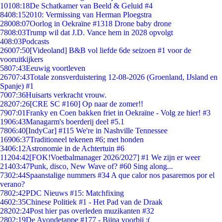
101
08:18
De Schatkamer van Beeld & Geluid #4
84
08:15
2010: Vermissing van Herman Ploegstra
280
08:07
Oorlog in Oekraïne #1318 Drone baby drone
78
08:03
Trump wil dat J.D. Vance hem in 2028 opvolgt
4
08:03
Podcasts
260
07:50
[Videoland] B&B vol liefde 6de seizoen #1 voor de
vooruitkijkers
58
07:43
Eeuwig voortleven
267
07:43
Totale zonsverduistering 12-08-2026 (Groenland, IJsland en
Spanje) #1
70
07:36
Huisarts verkracht vrouw.
282
07:26
[CRE SC #160] Op naar de zomer!!
79
07:01
Franky en Coen bakken friet in Oekraïne - Volg ze hier! #3
19
06:43
Managarm's boerderij deel #5.1
78
06:40
[IndyCar] #115 We're in Nashville Tennessee
169
06:37
Traditioneel tekenen #6; met honden
34
06:12
Astronomie in de Achtertuin #6
112
04:42
[FOK!Voetbalmanager 2026/2027] #1 We zijn er weer
214
03:47
Punk, disco, New Wave of? #60 Sing along...
73
02:44
Spaanstalige nummers #34 A que calor nos pasaremos por el
verano?
78
02:42
PDC Nieuws #15: Matchfixing
46
02:35
Chinese Politiek #1 - Het Pad van de Draak
282
02:24
Post hier pas overleden muzikanten #32
28
02:19
De Avondetappe #177 - Bijna voorbij :(