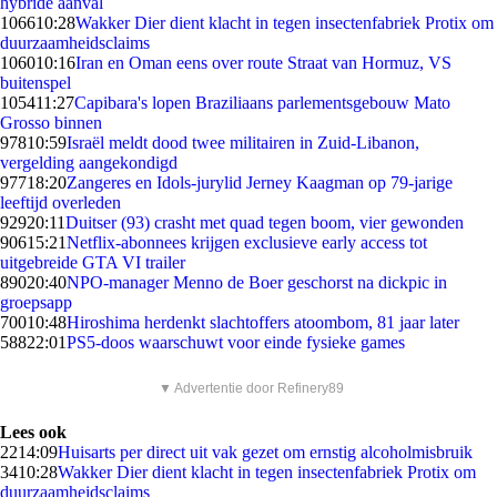
hybride aanval
1066
10:28
Wakker Dier dient klacht in tegen insectenfabriek Protix om
duurzaamheidsclaims
1060
10:16
Iran en Oman eens over route Straat van Hormuz, VS
buitenspel
1054
11:27
Capibara's lopen Braziliaans parlementsgebouw Mato
Grosso binnen
978
10:59
Israël meldt dood twee militairen in Zuid-Libanon,
vergelding aangekondigd
977
18:20
Zangeres en Idols-jurylid Jerney Kaagman op 79-jarige
leeftijd overleden
929
20:11
Duitser (93) crasht met quad tegen boom, vier gewonden
906
15:21
Netflix-abonnees krijgen exclusieve early access tot
uitgebreide GTA VI trailer
890
20:40
NPO-manager Menno de Boer geschorst na dickpic in
groepsapp
700
10:48
Hiroshima herdenkt slachtoffers atoombom, 81 jaar later
588
22:01
PS5-doos waarschuwt voor einde fysieke games
▼ Advertentie door Refinery89
Lees ook
22
14:09
Huisarts per direct uit vak gezet om ernstig alcoholmisbruik
34
10:28
Wakker Dier dient klacht in tegen insectenfabriek Protix om
duurzaamheidsclaims