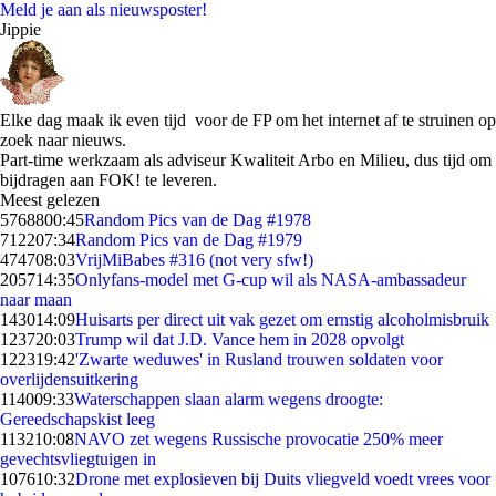
Meld je aan als nieuwsposter!
Jippie
Elke dag maak ik even tijd voor de FP om het internet af te struinen op
zoek naar nieuws.
Part-time werkzaam als adviseur Kwaliteit Arbo en Milieu, dus tijd om
bijdragen aan FOK! te leveren.
Meest gelezen
57688
00:45
Random Pics van de Dag #1978
7122
07:34
Random Pics van de Dag #1979
4747
08:03
VrijMiBabes #316 (not very sfw!)
2057
14:35
Onlyfans-model met G-cup wil als NASA-ambassadeur
naar maan
1430
14:09
Huisarts per direct uit vak gezet om ernstig alcoholmisbruik
1237
20:03
Trump wil dat J.D. Vance hem in 2028 opvolgt
1223
19:42
'Zwarte weduwes' in Rusland trouwen soldaten voor
overlijdensuitkering
1140
09:33
Waterschappen slaan alarm wegens droogte:
Gereedschapskist leeg
1132
10:08
NAVO zet wegens Russische provocatie 250% meer
gevechtsvliegtuigen in
1076
10:32
Drone met explosieven bij Duits vliegveld voedt vrees voor