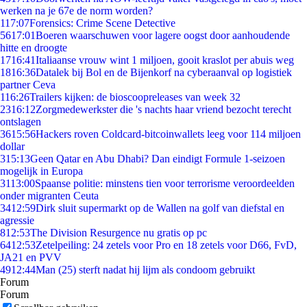
werken na je 67e de norm worden?
1
17:07
Forensics: Crime Scene Detective
56
17:01
Boeren waarschuwen voor lagere oogst door aanhoudende
hitte en droogte
17
16:41
Italiaanse vrouw wint 1 miljoen, gooit kraslot per abuis weg
18
16:36
Datalek bij Bol en de Bijenkorf na cyberaanval op logistiek
partner Ceva
1
16:26
Trailers kijken: de bioscoopreleases van week 32
23
16:12
Zorgmedewerkster die 's nachts haar vriend bezocht terecht
ontslagen
36
15:56
Hackers roven Coldcard-bitcoinwallets leeg voor 114 miljoen
dollar
3
15:13
Geen Qatar en Abu Dhabi? Dan eindigt Formule 1-seizoen
mogelijk in Europa
31
13:00
Spaanse politie: minstens tien voor terrorisme veroordeelden
onder migranten Ceuta
34
12:59
Dirk sluit supermarkt op de Wallen na golf van diefstal en
agressie
8
12:53
The Division Resurgence nu gratis op pc
64
12:53
Zetelpeiling: 24 zetels voor Pro en 18 zetels voor D66, FvD,
JA21 en PVV
49
12:44
Man (25) sterft nadat hij lijm als condoom gebruikt
Forum
Forum