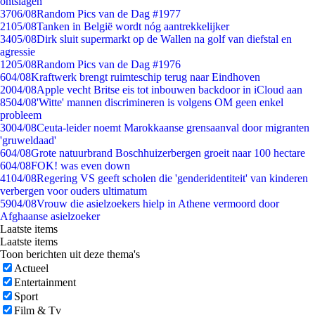
ontslagen
37
06/08
Random Pics van de Dag #1977
21
05/08
Tanken in België wordt nóg aantrekkelijker
34
05/08
Dirk sluit supermarkt op de Wallen na golf van diefstal en
agressie
12
05/08
Random Pics van de Dag #1976
6
04/08
Kraftwerk brengt ruimteschip terug naar Eindhoven
20
04/08
Apple vecht Britse eis tot inbouwen backdoor in iCloud aan
85
04/08
'Witte' mannen discrimineren is volgens OM geen enkel
probleem
30
04/08
Ceuta-leider noemt Marokkaanse grensaanval door migranten
'gruweldaad'
6
04/08
Grote natuurbrand Boschhuizerbergen groeit naar 100 hectare
6
04/08
FOK! was even down
41
04/08
Regering VS geeft scholen die 'genderidentiteit' van kinderen
verbergen voor ouders ultimatum
59
04/08
Vrouw die asielzoekers hielp in Athene vermoord door
Afghaanse asielzoeker
Laatste items
Laatste items
Toon berichten uit deze thema's
Actueel
Entertainment
Sport
Film & Tv