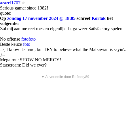
azazel1707
Serious gamer since 1982!
quote:
Op
zondag 17 november 2024 @ 18:05
schreef
Kortak
het
volgende:
Zal mij aan me reet roesten eigenlijk. Ik ga weer Satisfactory spelen..
No offense
foto
foto
Beste keuze
foto
--{ I know it's hard, but TRY to believe what the Malkavian is sayin'..
}--
Megatron: SHOW NO MERCY!
Starscream: Did we ever?
▼ Advertentie door Refinery89