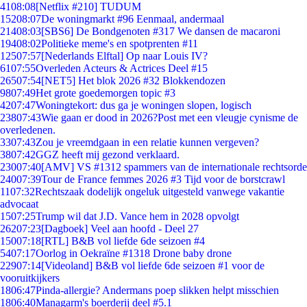
41
08:08
[Netflix #210] TUDUM
152
08:07
De woningmarkt #96 Eenmaal, andermaal
214
08:03
[SBS6] De Bondgenoten #317 We dansen de macaroni
194
08:02
Politieke meme's en spotprenten #11
125
07:57
[Nederlands Elftal] Op naar Louis IV?
61
07:55
Overleden Acteurs & Actrices Deel #15
265
07:54
[NET5] Het blok 2026 #32 Blokkendozen
98
07:49
Het grote goedemorgen topic #3
42
07:47
Woningtekort: dus ga je woningen slopen, logisch
238
07:43
Wie gaan er dood in 2026?Post met een vleugje cynisme de
overledenen.
33
07:43
Zou je vreemdgaan in een relatie kunnen vergeven?
38
07:42
GGZ heeft mij gezond verklaard.
230
07:40
[AMV] VS #1312 spammers van de internationale rechtsorde
240
07:39
Tour de France femmes 2026 #3 Tijd voor de borstcrawl
11
07:32
Rechtszaak dodelijk ongeluk uitgesteld vanwege vakantie
advocaat
15
07:25
Trump wil dat J.D. Vance hem in 2028 opvolgt
262
07:23
[Dagboek] Veel aan hoofd - Deel 27
150
07:18
[RTL] B&B vol liefde 6de seizoen #4
54
07:17
Oorlog in Oekraïne #1318 Drone baby drone
229
07:14
[Videoland] B&B vol liefde 6de seizoen #1 voor de
vooruitkijkers
18
06:47
Pinda-allergie? Andermans poep slikken helpt misschien
18
06:40
Managarm's boerderij deel #5.1