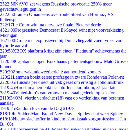
25
22:56
NAVO zet wegens Russische provocatie 250% meer
gevechtsvliegtuigen in
22
22:50
Iran en Oman eens over route Straat van Hormuz, VS
buitenspel
2
22:17
Le Court wint na nerveuze finale, Pieterse derde
45
21:00
Progressieve Democraat El-Sayed wint nipt voorverkiezing
Michigan
16
21:00
Drone met explosieven bij Duits vliegveld voedt vrees voor
hybride aanval
2
20:58
XBOX platform krijgt zijn eigen "Platinum" achievements dit
jaar
12
20:48
Capibara's lopen Braziliaans parlementsgebouw Mato Grosso
binnen
5
20:30
Zomervakantieweerbericht: aanhoudend zomers
1
20:21
Lemmen boekt eerste profzege in zware Ronde van Polen-rit
22
20:05
Huisarts per direct uit vak gezet om ernstig alcoholmisbruik
15
19:45
Hiroshima herdenkt slachtoffers atoombom, 81 jaar later
38
19:40
Vinted-foto's van vrouwen massaal gedeeld op seksfora
21
19:34
OM: vierde verdachte (18) vast op verdenking van beramen
aanslag
19
19:25
Random Pics van de Dag #1978
8
18:19
In Spider-Man: Brand New Day is Spidey echt weer Spidey
6
18:18
Nieuw slachtoffer in kindermisbruikzaak zorgprofessional Jan
B. (66)
45
17:10
Doorwerken na AOW-leeftijd vaker vastgelegd in cao's, moet