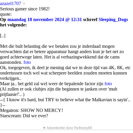
azazel1707
Serious gamer since 1982!
quote:
Op
maandag 18 november 2024 @ 12:31
schreef
Sleeping_Dogs
het volgende:
[..]
Met die bult belasting die we betalen zou je inderdaad mogen
verwachten dat er betere apparatuur hangt anders kun je het net zo
goed achterwege laten. Het is al verbazingwekkend dat de cams
aanstonden.
foto
Ok, toegegeven, ik deel je mening dat we in deze tijd van 4K, 8K, etc
ondertussen toch wel wat scherpere beelden zouden moeten kunnen
verkrijgen..
Maar ja.. het geld zal wel weer de bepalende factor zijn
foto
(Al zullen er ook clubjes zijn die beginnen te janken over 'muh
prijfaasie!'.. )
--{ I know it's hard, but TRY to believe what the Malkavian is sayin'..
}--
Megatron: SHOW NO MERCY!
Starscream: Did we ever?
▼ Advertentie door Refinery89