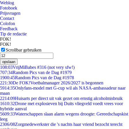
Weblog
Fotoboek
Prijsvragen
Contact
Colofon
Feedback
Tip de redactie
FOK!
FOK!
Scrollbar gebruiken
opslaan
1
08:03
VrijMiBabes #316 (not very sfw!)
7
07:34
Random Pics van de Dag #1979
19
00:45
Random Pics van de Dag #1978
2
21:30
De FOK!Voetbalmanager 2026/2027 is begonnen
59
14:35
Onlyfans-model met G-cup wil als NASA-ambassadeur naar
maan
22
14:09
Huisarts per direct uit vak gezet om ernstig alcoholmisbruik
16
10:32
Drone met explosieven bij Duits vliegveld voedt vrees voor
hybride aanval
56
09:33
Waterschappen slaan alarm wegens droogte: Gereedschapskist
leeg
23
06/08
Zorgmedewerkster die 's nachts haar vriend bezocht terecht