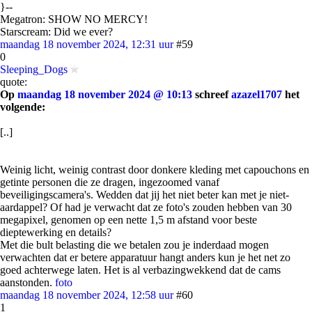
}--
Megatron: SHOW NO MERCY!
Starscream: Did we ever?
maandag 18 november 2024, 12:31 uur
#59
0
Sleeping_Dogs
quote:
Op
maandag 18 november 2024 @ 10:13
schreef
azazel1707
het
volgende:
[..]
Weinig licht, weinig contrast door donkere kleding met capouchons en
getinte personen die ze dragen, ingezoomed vanaf
beveiligingscamera's. Wedden dat jij het niet beter kan met je niet-
aardappel? Of had je verwacht dat ze foto's zouden hebben van 30
megapixel, genomen op een nette 1,5 m afstand voor beste
dieptewerking en details?
Met die bult belasting die we betalen zou je inderdaad mogen
verwachten dat er betere apparatuur hangt anders kun je het net zo
goed achterwege laten. Het is al verbazingwekkend dat de cams
aanstonden.
foto
maandag 18 november 2024, 12:58 uur
#60
1