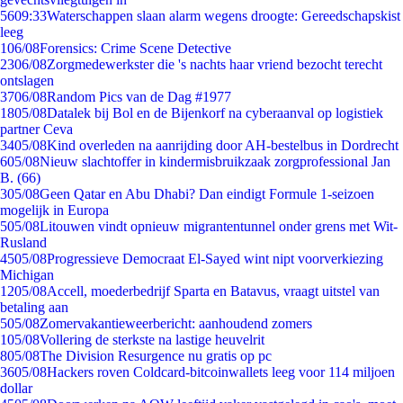
56
09:33
Waterschappen slaan alarm wegens droogte: Gereedschapskist
leeg
1
06/08
Forensics: Crime Scene Detective
23
06/08
Zorgmedewerkster die 's nachts haar vriend bezocht terecht
ontslagen
37
06/08
Random Pics van de Dag #1977
18
05/08
Datalek bij Bol en de Bijenkorf na cyberaanval op logistiek
partner Ceva
34
05/08
Kind overleden na aanrijding door AH-bestelbus in Dordrecht
6
05/08
Nieuw slachtoffer in kindermisbruikzaak zorgprofessional Jan
B. (66)
3
05/08
Geen Qatar en Abu Dhabi? Dan eindigt Formule 1-seizoen
mogelijk in Europa
5
05/08
Litouwen vindt opnieuw migrantentunnel onder grens met Wit-
Rusland
45
05/08
Progressieve Democraat El-Sayed wint nipt voorverkiezing
Michigan
12
05/08
Accell, moederbedrijf Sparta en Batavus, vraagt uitstel van
betaling aan
5
05/08
Zomervakantieweerbericht: aanhoudend zomers
1
05/08
Vollering de sterkste na lastige heuvelrit
8
05/08
The Division Resurgence nu gratis op pc
36
05/08
Hackers roven Coldcard-bitcoinwallets leeg voor 114 miljoen
dollar