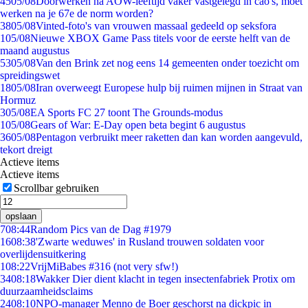
45
05/08
Doorwerken na AOW-leeftijd vaker vastgelegd in cao's, moet
werken na je 67e de norm worden?
38
05/08
Vinted-foto's van vrouwen massaal gedeeld op seksfora
1
05/08
Nieuwe XBOX Game Pass titels voor de eerste helft van de
maand augustus
53
05/08
Van den Brink zet nog eens 14 gemeenten onder toezicht om
spreidingswet
18
05/08
Iran overweegt Europese hulp bij ruimen mijnen in Straat van
Hormuz
3
05/08
EA Sports FC 27 toont The Grounds-modus
1
05/08
Gears of War: E-Day open beta begint 6 augustus
36
05/08
Pentagon verbruikt meer raketten dan kan worden aangevuld,
tekort dreigt
Actieve items
Actieve items
Scrollbar gebruiken
opslaan
7
08:44
Random Pics van de Dag #1979
16
08:38
'Zwarte weduwes' in Rusland trouwen soldaten voor
overlijdensuitkering
1
08:22
VrijMiBabes #316 (not very sfw!)
34
08:18
Wakker Dier dient klacht in tegen insectenfabriek Protix om
duurzaamheidsclaims
24
08:10
NPO-manager Menno de Boer geschorst na dickpic in