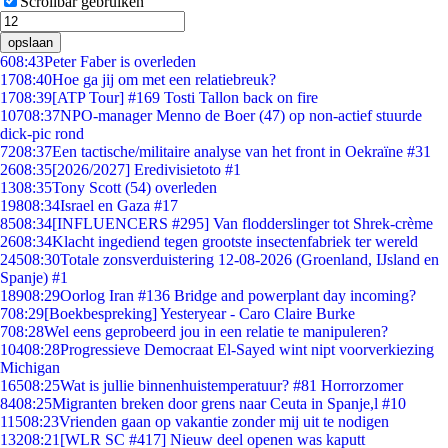
Scrollbar gebruiken
opslaan
6
08:43
Peter Faber is overleden
17
08:40
Hoe ga jij om met een relatiebreuk?
17
08:39
[ATP Tour] #169 Tosti Tallon back on fire
107
08:37
NPO-manager Menno de Boer (47) op non-actief stuurde
dick-pic rond
72
08:37
Een tactische/militaire analyse van het front in Oekraïne #31
26
08:35
[2026/2027] Eredivisietoto #1
13
08:35
Tony Scott (54) overleden
198
08:34
Israel en Gaza #17
85
08:34
[INFLUENCERS #295] Van flodderslinger tot Shrek-crème
26
08:34
Klacht ingediend tegen grootste insectenfabriek ter wereld
245
08:30
Totale zonsverduistering 12-08-2026 (Groenland, IJsland en
Spanje) #1
189
08:29
Oorlog Iran #136 Bridge and powerplant day incoming?
7
08:29
[Boekbespreking] Yesteryear - Caro Claire Burke
7
08:28
Wel eens geprobeerd jou in een relatie te manipuleren?
104
08:28
Progressieve Democraat El-Sayed wint nipt voorverkiezing
Michigan
165
08:25
Wat is jullie binnenhuistemperatuur? #81 Horrorzomer
84
08:25
Migranten breken door grens naar Ceuta in Spanje,l #10
115
08:23
Vrienden gaan op vakantie zonder mij uit te nodigen
132
08:21
[WLR SC #417] Nieuw deel openen was kaputt