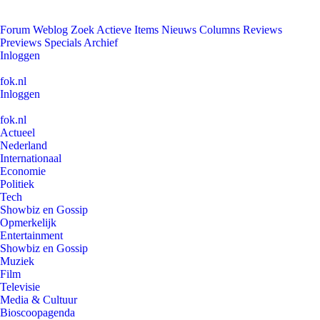
Forum
Weblog
Zoek
Actieve Items
Nieuws
Columns
Reviews
Previews
Specials
Archief
Inloggen
fok.nl
Inloggen
fok.nl
Actueel
Nederland
Internationaal
Economie
Politiek
Tech
Showbiz en Gossip
Opmerkelijk
Entertainment
Showbiz en Gossip
Muziek
Film
Televisie
Media & Cultuur
Bioscoopagenda