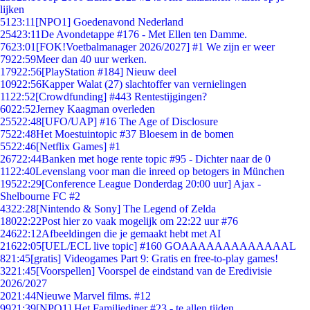
lijken
51
23:11
[NPO1] Goedenavond Nederland
254
23:11
De Avondetappe #176 - Met Ellen ten Damme.
76
23:01
[FOK!Voetbalmanager 2026/2027] #1 We zijn er weer
79
22:59
Meer dan 40 uur werken.
179
22:56
[PlayStation #184] Nieuw deel
109
22:56
Kapper Walat (27) slachtoffer van vernielingen
11
22:52
[Crowdfunding] #443 Rentestijgingen?
60
22:52
Jerney Kaagman overleden
255
22:48
[UFO/UAP] #16 The Age of Disclosure
75
22:48
Het Moestuintopic #37 Bloesem in de bomen
55
22:46
[Netflix Games] #1
267
22:44
Banken met hoge rente topic #95 - Dichter naar de 0
11
22:40
Levenslang voor man die inreed op betogers in München
195
22:29
[Conference League Donderdag 20:00 uur] Ajax -
Shelbourne FC #2
43
22:28
[Nintendo & Sony] The Legend of Zelda
180
22:22
Post hier zo vaak mogelijk om 22:22 uur #76
246
22:12
Afbeeldingen die je gemaakt hebt met AI
216
22:05
[UEL/ECL live topic] #160 GOAAAAAAAAAAAAAL
8
21:45
[gratis] Videogames Part 9: Gratis en free-to-play games!
32
21:45
[Voorspellen] Voorspel de eindstand van de Eredivisie
2026/2027
20
21:44
Nieuwe Marvel films. #12
99
21:39
[NPO1] Het Familiediner #23 - te allen tijden