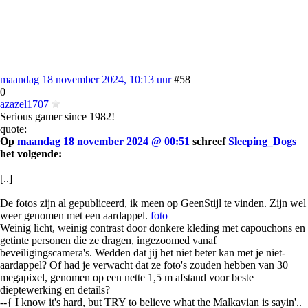
maandag 18 november 2024, 10:13 uur
#58
0
azazel1707
Serious gamer since 1982!
quote:
Op
maandag 18 november 2024 @ 00:51
schreef
Sleeping_Dogs
het volgende:
[..]
De fotos zijn al gepubliceerd, ik meen op GeenStijl te vinden. Zijn wel
weer genomen met een aardappel.
foto
Weinig licht, weinig contrast door donkere kleding met capouchons en
getinte personen die ze dragen, ingezoomed vanaf
beveiligingscamera's. Wedden dat jij het niet beter kan met je niet-
aardappel? Of had je verwacht dat ze foto's zouden hebben van 30
megapixel, genomen op een nette 1,5 m afstand voor beste
dieptewerking en details?
--{ I know it's hard, but TRY to believe what the Malkavian is sayin'..