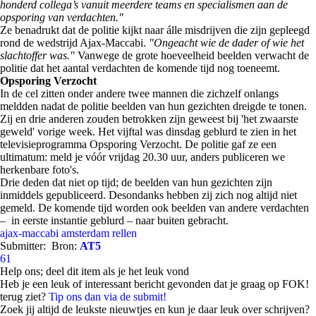
honderd collega’s vanuit meerdere teams en specialismen aan de
opsporing van verdachten."
Ze benadrukt dat de politie kijkt naar álle misdrijven die zijn gepleegd
rond de wedstrijd Ajax-Maccabi.
"Ongeacht wie de dader of wie het
slachtoffer was."
Vanwege de grote hoeveelheid beelden verwacht de
politie dat het aantal verdachten de komende tijd nog toeneemt.
Opsporing Verzocht
In de cel zitten onder andere twee mannen die zichzelf onlangs
meldden nadat de politie beelden van hun gezichten dreigde te tonen.
Zij en drie anderen zouden betrokken zijn geweest bij 'het zwaarste
geweld' vorige week. Het vijftal was dinsdag geblurd te zien in het
televisieprogramma Opsporing Verzocht. De politie gaf ze een
ultimatum: meld je vóór vrijdag 20.30 uur, anders publiceren we
herkenbare foto's.
Drie deden dat niet op tijd; de beelden van hun gezichten zijn
inmiddels gepubliceerd. Desondanks hebben zij zich nog altijd niet
gemeld. De komende tijd worden ook beelden van andere verdachten
– in eerste instantie geblurd – naar buiten gebracht.
ajax-maccabi
amsterdam
rellen
Submitter:
Bron:
AT5
61
Help ons; deel dit item als je het leuk vond
Heb je een leuk of interessant bericht gevonden dat je graag op FOK!
terug ziet?
Tip ons dan via de submit!
Zoek jij altijd de leukste nieuwtjes en kun je daar leuk over schrijven?