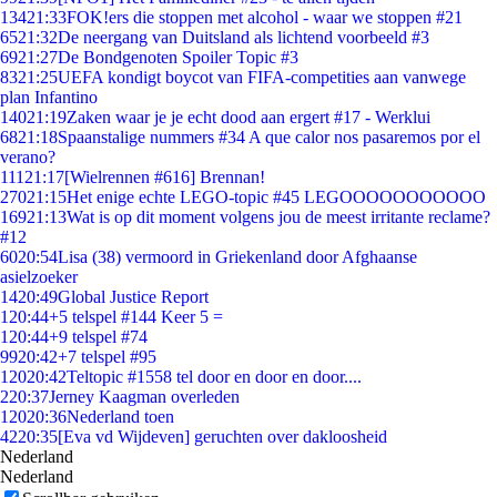
134
21:33
FOK!ers die stoppen met alcohol - waar we stoppen #21
65
21:32
De neergang van Duitsland als lichtend voorbeeld #3
69
21:27
De Bondgenoten Spoiler Topic #3
83
21:25
UEFA kondigt boycot van FIFA-competities aan vanwege
plan Infantino
140
21:19
Zaken waar je je echt dood aan ergert #17 - Werklui
68
21:18
Spaanstalige nummers #34 A que calor nos pasaremos por el
verano?
111
21:17
[Wielrennen #616] Brennan!
270
21:15
Het enige echte LEGO-topic #45 LEGOOOOOOOOOOO
169
21:13
Wat is op dit moment volgens jou de meest irritante reclame?
#12
60
20:54
Lisa (38) vermoord in Griekenland door Afghaanse
asielzoeker
14
20:49
Global Justice Report
1
20:44
+5 telspel #144 Keer 5 =
1
20:44
+9 telspel #74
99
20:42
+7 telspel #95
120
20:42
Teltopic #1558 tel door en door en door....
2
20:37
Jerney Kaagman overleden
120
20:36
Nederland toen
42
20:35
[Eva vd Wijdeven] geruchten over dakloosheid
Nederland
Nederland