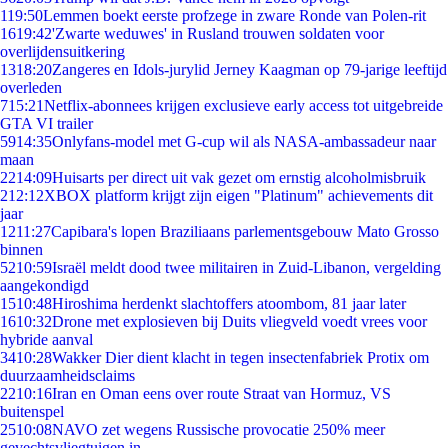
1
19:50
Lemmen boekt eerste profzege in zware Ronde van Polen-rit
16
19:42
'Zwarte weduwes' in Rusland trouwen soldaten voor
overlijdensuitkering
13
18:20
Zangeres en Idols-jurylid Jerney Kaagman op 79-jarige leeftijd
overleden
7
15:21
Netflix-abonnees krijgen exclusieve early access tot uitgebreide
GTA VI trailer
59
14:35
Onlyfans-model met G-cup wil als NASA-ambassadeur naar
maan
22
14:09
Huisarts per direct uit vak gezet om ernstig alcoholmisbruik
2
12:12
XBOX platform krijgt zijn eigen "Platinum" achievements dit
jaar
12
11:27
Capibara's lopen Braziliaans parlementsgebouw Mato Grosso
binnen
52
10:59
Israël meldt dood twee militairen in Zuid-Libanon, vergelding
aangekondigd
15
10:48
Hiroshima herdenkt slachtoffers atoombom, 81 jaar later
16
10:32
Drone met explosieven bij Duits vliegveld voedt vrees voor
hybride aanval
34
10:28
Wakker Dier dient klacht in tegen insectenfabriek Protix om
duurzaamheidsclaims
22
10:16
Iran en Oman eens over route Straat van Hormuz, VS
buitenspel
25
10:08
NAVO zet wegens Russische provocatie 250% meer
gevechtsvliegtuigen in