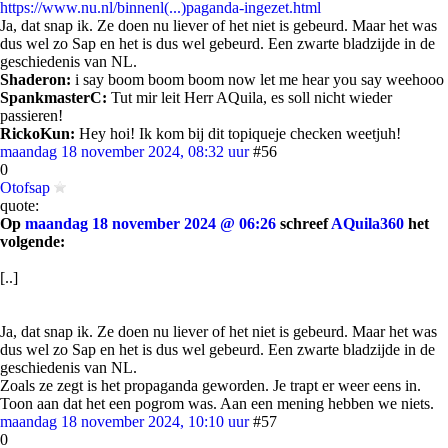
https://www.nu.nl/binnenl(...)paganda-ingezet.html
Ja, dat snap ik. Ze doen nu liever of het niet is gebeurd. Maar het was
dus wel zo Sap en het is dus wel gebeurd. Een zwarte bladzijde in de
geschiedenis van NL.
Shaderon:
i say boom boom boom now let me hear you say weehooo
SpankmasterC:
Tut mir leit Herr AQuila, es soll nicht wieder
passieren!
RickoKun:
Hey hoi! Ik kom bij dit topiqueje checken weetjuh!
maandag 18 november 2024, 08:32 uur
#56
0
Otofsap
quote:
Op
maandag 18 november 2024 @ 06:26
schreef
AQuila360
het
volgende:
[..]
Ja, dat snap ik. Ze doen nu liever of het niet is gebeurd. Maar het was
dus wel zo Sap en het is dus wel gebeurd. Een zwarte bladzijde in de
geschiedenis van NL.
Zoals ze zegt is het propaganda geworden. Je trapt er weer eens in.
Toon aan dat het een pogrom was. Aan een mening hebben we niets.
maandag 18 november 2024, 10:10 uur
#57
0