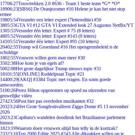
177
06:27
Touwtrekken 2.0 #636 - Team 1 beste team *G* *O*
189
06:23
[SBS6] De Oranjezomer #10 Helene je kan het niet stop
ermee
198
05:54
Verander een letter expert (7lettereditie) #50
38
05:53
GTA VI #12 GTA VI Extended look 27 Augustus Netflix/YT
13
05:53
Verander één letter. Expert # 75 (8 letters)
48
05:52
Verander één letter: Expert #143 (9 letters)
141
05:51
Verander één letter: Expert #91 (10 letters)
204
02:55
Trump wil Groenland #16 Het opengrensbeleid is de
schuldige
18
02:55
Vrouwen willen geen man meer #30
35
02:38
Hoe kom je van egels af?
50
02:08
Het grote dagelijkse Trump nieuws topic #31
181
01:55
[ONLINE] Roddelpraat Topic #21
144
00:29
[AKQ] #3384 Topic met vragen. En soms goede
antwoorden.
51
00:26
Perez Hilton opgenomen op spoed na uitzenden van
gruwelijke video
274
23:56
Post hier pas overleden muzikanten #32
203
23:24
Het Grote Songfestivalfeest Ziggo Dome #5 13 november
2026
20
23:23
Capibara's wandelen doodleuk het Braziliaanse parlement
binnen
18
23:19
Waarom doen vrouwen altijd hun telly in de kontzak?
233
23:16
Top 2000 Editie 2025 #243 Alle dikzakken willen op je