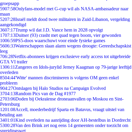
groepsapp
59
07:58
Onlyfans-model met G-cup wil als NASA-ambassadeur naar
maan
52
07:28
Israël meldt dood twee militairen in Zuid-Libanon, vergelding
aangekondigd
36
07:17
Trump wil dat J.D. Vance hem in 2028 opvolgt
17
07:13
Duitser (93) crasht met quad tegen boom, vier gewonden
10
06:59
PS5-doos waarschuwt voor einde fysieke games
56
06:33
Waterschappen slaan alarm wegens droogte: Gereedschapskist
leeg
7
06:28
Netflix-abonnees krijgen exclusieve early access tot uitgebreide
GTA VI trailer
13
06:11
Zangeres en Idols-jurylid Jerney Kaagman op 79-jarige leeftijd
overleden
85
04:44
'Witte' mannen discrimineren is volgens OM geen enkel
probleem
9
04:27
Ontslagen bij Halo Studios na Campaign Evolved
37
04:13
Random Pics van de Dag #1977
27
03:06
Doden bij Oekraïense droneaanvallen op Moskou en Sint-
Petersburg
12
01:08
Accell, moederbedrijf Sparta en Batavus, vraagt uitstel van
betaling aan
34
01:01
Kind overleden na aanrijding door AH-bestelbus in Dordrecht
53
00:28
Van den Brink zet nog eens 14 gemeenten onder toezicht om
spreidingswet