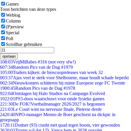
Games
Toon berichten van deze types
Weblog
Column
(P)review
Special
Poll
Scrollbar gebruiken
opslaan
1
08:03
VrijMiBabes #316 (not very sfw!)
6
07:34
Random Pics van de Dag #1979
1
05:00
Trailers kijken: de bioscoopreleases van week 32
0
03:37
Ajax veel te sterk voor Shelbourne, maar houdt schade beperkt
0
02:34
Nieuwkomers schitteren bij ruime Europese zege FC Twente
19
00:45
Random Pics van de Dag #1978
9
22:04
Ontslagen bij Halo Studios na Campaign Evolved
10
22:01
PS5-doos waarschuwt voor einde fysieke games
2
21:30
De FOK!Voetbalmanager 2026/2027 is begonnen
2
21:03
Le Court wint na nerveuze finale, Pieterse derde
24
20:40
NPO-manager Menno de Boer geschorst na dickpic in
groepsapp
17
20:11
Duitser (93) crasht met quad tegen boom, vier gewonden
36
20:03
Trump wil dat J.D. Vance hem in 2028 opvolgt