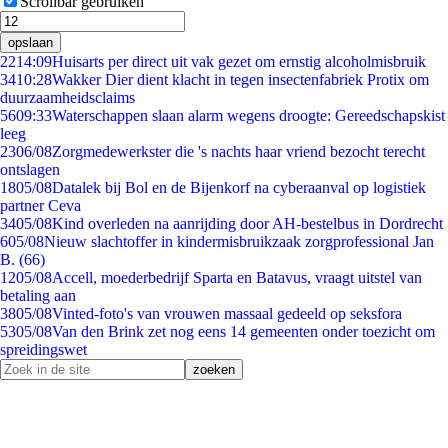
Scrollbar gebruiken
opslaan
22
14:09
Huisarts per direct uit vak gezet om ernstig alcoholmisbruik
34
10:28
Wakker Dier dient klacht in tegen insectenfabriek Protix om
duurzaamheidsclaims
56
09:33
Waterschappen slaan alarm wegens droogte: Gereedschapskist
leeg
23
06/08
Zorgmedewerkster die 's nachts haar vriend bezocht terecht
ontslagen
18
05/08
Datalek bij Bol en de Bijenkorf na cyberaanval op logistiek
partner Ceva
34
05/08
Kind overleden na aanrijding door AH-bestelbus in Dordrecht
6
05/08
Nieuw slachtoffer in kindermisbruikzaak zorgprofessional Jan
B. (66)
12
05/08
Accell, moederbedrijf Sparta en Batavus, vraagt uitstel van
betaling aan
38
05/08
Vinted-foto's van vrouwen massaal gedeeld op seksfora
53
05/08
Van den Brink zet nog eens 14 gemeenten onder toezicht om
spreidingswet