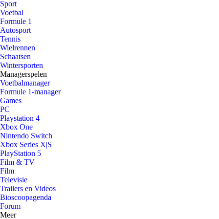
Sport
Voetbal
Formule 1
Autosport
Tennis
Wielrennen
Schaatsen
Wintersporten
Managerspelen
Voetbalmanager
Formule 1-manager
Games
PC
Playstation 4
Xbox One
Nintendo Switch
Xbox Series X|S
PlayStation 5
Film & TV
Film
Televisie
Trailers en Videos
Bioscoopagenda
Forum
Meer