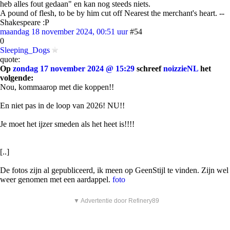
heb alles fout gedaan" en kan nog steeds niets.
A pound of flesh, to be by him cut off Nearest the merchant's heart. --
Shakespeare :P
maandag 18 november 2024, 00:51 uur
#54
0
Sleeping_Dogs
quote:
Op
zondag 17 november 2024 @ 15:29
schreef
noizzieNL
het
volgende:
Nou, kommaarop met die koppen!!
En niet pas in de loop van 2026! NU!!
Je moet het ijzer smeden als het heet is!!!!
[..]
De fotos zijn al gepubliceerd, ik meen op GeenStijl te vinden. Zijn wel
weer genomen met een aardappel.
foto
▼ Advertentie door Refinery89