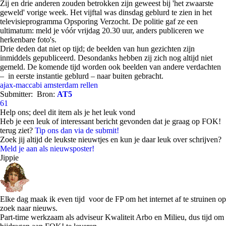
Zij en drie anderen zouden betrokken zijn geweest bij 'het zwaarste
geweld' vorige week. Het vijftal was dinsdag geblurd te zien in het
televisieprogramma Opsporing Verzocht. De politie gaf ze een
ultimatum: meld je vóór vrijdag 20.30 uur, anders publiceren we
herkenbare foto's.
Drie deden dat niet op tijd; de beelden van hun gezichten zijn
inmiddels gepubliceerd. Desondanks hebben zij zich nog altijd niet
gemeld. De komende tijd worden ook beelden van andere verdachten
– in eerste instantie geblurd – naar buiten gebracht.
ajax-maccabi
amsterdam
rellen
Submitter:
Bron:
AT5
61
Help ons; deel dit item als je het leuk vond
Heb je een leuk of interessant bericht gevonden dat je graag op FOK!
terug ziet?
Tip ons dan via de submit!
Zoek jij altijd de leukste nieuwtjes en kun je daar leuk over schrijven?
Meld je aan als nieuwsposter!
Jippie
Elke dag maak ik even tijd voor de FP om het internet af te struinen op
zoek naar nieuws.
Part-time werkzaam als adviseur Kwaliteit Arbo en Milieu, dus tijd om