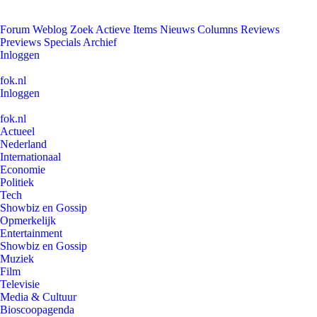
Forum
Weblog
Zoek
Actieve Items
Nieuws
Columns
Reviews
Previews
Specials
Archief
Inloggen
fok.nl
Inloggen
fok.nl
Actueel
Nederland
Internationaal
Economie
Politiek
Tech
Showbiz en Gossip
Opmerkelijk
Entertainment
Showbiz en Gossip
Muziek
Film
Televisie
Media & Cultuur
Bioscoopagenda