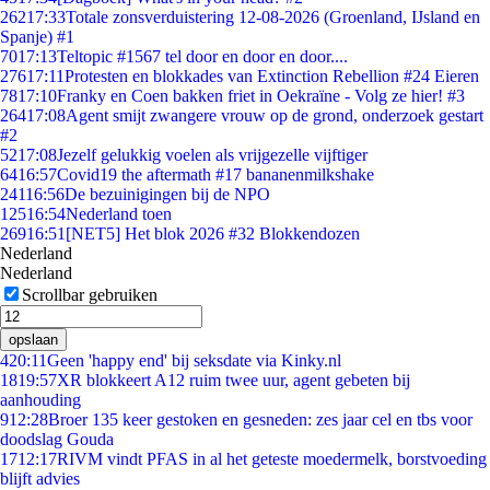
262
17:33
Totale zonsverduistering 12-08-2026 (Groenland, IJsland en
Spanje) #1
70
17:13
Teltopic #1567 tel door en door en door....
276
17:11
Protesten en blokkades van Extinction Rebellion #24 Eieren
78
17:10
Franky en Coen bakken friet in Oekraïne - Volg ze hier! #3
264
17:08
Agent smijt zwangere vrouw op de grond, onderzoek gestart
#2
52
17:08
Jezelf gelukkig voelen als vrijgezelle vijftiger
64
16:57
Covid19 the aftermath #17 bananenmilkshake
241
16:56
De bezuinigingen bij de NPO
125
16:54
Nederland toen
269
16:51
[NET5] Het blok 2026 #32 Blokkendozen
Nederland
Nederland
Scrollbar gebruiken
opslaan
4
20:11
Geen 'happy end' bij seksdate via Kinky.nl
18
19:57
XR blokkeert A12 ruim twee uur, agent gebeten bij
aanhouding
9
12:28
Broer 135 keer gestoken en gesneden: zes jaar cel en tbs voor
doodslag Gouda
17
12:17
RIVM vindt PFAS in al het geteste moedermelk, borstvoeding
blijft advies