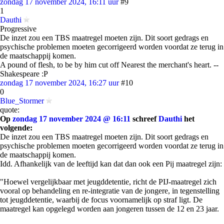
zondag 17 november 2024, 16:11 uur
#9
1
Dauthi
Progressive
De inzet zou een TBS maatregel moeten zijn. Dit soort gedrags en
psychische problemen moeten gecorrigeerd worden voordat ze terug in
de maatschappij komen.
A pound of flesh, to be by him cut off Nearest the merchant's heart. --
Shakespeare :P
zondag 17 november 2024, 16:27 uur
#10
0
Blue_Stormer
quote:
Op
zondag 17 november 2024 @ 16:11
schreef
Dauthi
het
volgende:
De inzet zou een TBS maatregel moeten zijn. Dit soort gedrags en
psychische problemen moeten gecorrigeerd worden voordat ze terug in
de maatschappij komen.
Idd. Afhankelijk van de leeftijd kan dat dan ook een Pij maatregel zijn:
"Hoewel vergelijkbaar met jeugddetentie, richt de PIJ-maatregel zich
vooral op behandeling en re-integratie van de jongere, in tegenstelling
tot jeugddetentie, waarbij de focus voornamelijk op straf ligt. De
maatregel kan opgelegd worden aan jongeren tussen de 12 en 23 jaar.