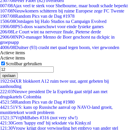
25
07/08
Peter Faber (82) overleden
0
07/08
Ajax veel te sterk voor Shelbourne, maar houdt schade beperkt
1
07/08
Nieuwkomers schitteren bij ruime Europese zege FC Twente
19
07/08
Random Pics van de Dag #1978
15
06/08
Ontslagen bij Halo Studios na Campaign Evolved
19
06/08
PS5-doos waarschuwt voor einde fysieke games
2
06/08
Le Court wint na nerveuze finale, Pieterse derde
29
06/08
NPO-manager Menno de Boer geschorst na dickpic in
groepsapp
40
06/08
Duitser (93) crasht met quad tegen boom, vier gewonden
Actieve items
Actieve items
Scrollbar gebruiken
opslaan
19
22:04
XR blokkeert A12 ruim twee uur, agent gebeten bij
aanhouding
2
22:03
Nieuwe president De la Espriella gaat strijd aan met
drugskartels Colombia
45
21:58
Random Pics van de Dag #1980
44
21:51
VS: kans op Russische aanval op NAVO-land groeit,
munitietekort wordt probleem
15
21:37
VrijMiBabes #316 (not very sfw!)
4
21:30
Geen 'happy end' bij seksdate via Kinky.nl
1
21:30
Vrouw krijgt door verwisseling het embryo van ander stel