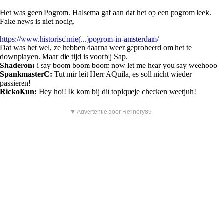
Het was geen Pogrom. Halsema gaf aan dat het op een pogrom leek.
Fake news is niet nodig.
https://www.historischnie(...)pogrom-in-amsterdam/
Dat was het wel, ze hebben daarna weer geprobeerd om het te
downplayen. Maar die tijd is voorbij Sap.
Shaderon:
i say boom boom boom now let me hear you say weehooo
SpankmasterC:
Tut mir leit Herr AQuila, es soll nicht wieder
passieren!
RickoKun:
Hey hoi! Ik kom bij dit topiqueje checken weetjuh!
▼ Advertentie door Refinery89