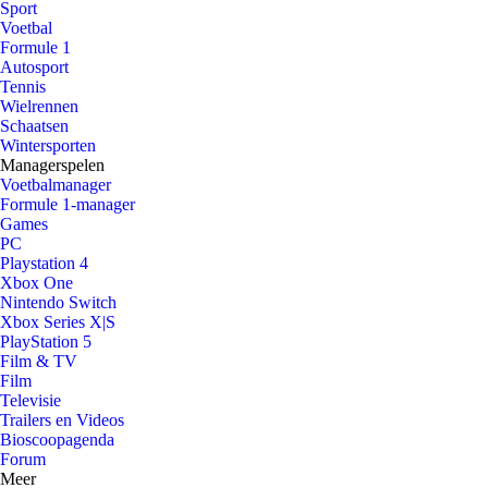
Sport
Voetbal
Formule 1
Autosport
Tennis
Wielrennen
Schaatsen
Wintersporten
Managerspelen
Voetbalmanager
Formule 1-manager
Games
PC
Playstation 4
Xbox One
Nintendo Switch
Xbox Series X|S
PlayStation 5
Film & TV
Film
Televisie
Trailers en Videos
Bioscoopagenda
Forum
Meer