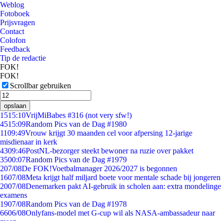
Weblog
Fotoboek
Prijsvragen
Contact
Colofon
Feedback
Tip de redactie
FOK!
FOK!
Scrollbar gebruiken
opslaan
15
15:10
VrijMiBabes #316 (not very sfw!)
45
15:09
Random Pics van de Dag #1980
11
09:49
Vrouw krijgt 30 maanden cel voor afpersing 12-jarige
misdienaar in kerk
43
09:46
PostNL-bezorger steekt bewoner na ruzie over pakket
35
00:07
Random Pics van de Dag #1979
2
07/08
De FOK!Voetbalmanager 2026/2027 is begonnen
16
07/08
Meta krijgt half miljard boete voor mentale schade bij jongeren
20
07/08
Denemarken pakt AI-gebruik in scholen aan: extra mondelinge
examens
19
07/08
Random Pics van de Dag #1978
66
06/08
Onlyfans-model met G-cup wil als NASA-ambassadeur naar