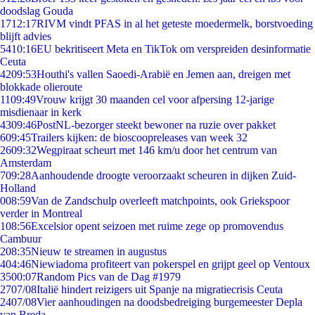
doodslag Gouda
17
12:17
RIVM vindt PFAS in al het geteste moedermelk, borstvoeding
blijft advies
54
10:16
EU bekritiseert Meta en TikTok om verspreiden desinformatie
Ceuta
42
09:53
Houthi's vallen Saoedi-Arabië en Jemen aan, dreigen met
blokkade olieroute
11
09:49
Vrouw krijgt 30 maanden cel voor afpersing 12-jarige
misdienaar in kerk
43
09:46
PostNL-bezorger steekt bewoner na ruzie over pakket
6
09:45
Trailers kijken: de bioscoopreleases van week 32
26
09:32
Wegpiraat scheurt met 146 km/u door het centrum van
Amsterdam
7
09:28
Aanhoudende droogte veroorzaakt scheuren in dijken Zuid-
Holland
0
08:59
Van de Zandschulp overleeft matchpoints, ook Griekspoor
verder in Montreal
1
08:56
Excelsior opent seizoen met ruime zege op promovendus
Cambuur
2
08:35
Nieuw te streamen in augustus
4
04:46
Niewiadoma profiteert van pokerspel en grijpt geel op Ventoux
35
00:07
Random Pics van de Dag #1979
27
07/08
Italië hindert reizigers uit Spanje na migratiecrisis Ceuta
24
07/08
Vier aanhoudingen na doodsbedreiging burgemeester Depla
van Breda