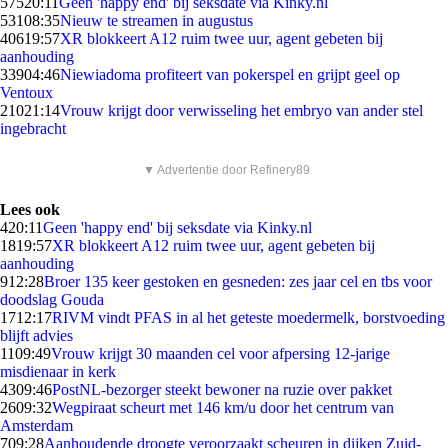
575
20:11
Geen 'happy end' bij seksdate via Kinky.nl
531
08:35
Nieuw te streamen in augustus
406
19:57
XR blokkeert A12 ruim twee uur, agent gebeten bij
aanhouding
339
04:46
Niewiadoma profiteert van pokerspel en grijpt geel op
Ventoux
210
21:14
Vrouw krijgt door verwisseling het embryo van ander stel
ingebracht
▼ Advertentie door Refinery89
Lees ook
4
20:11
Geen 'happy end' bij seksdate via Kinky.nl
18
19:57
XR blokkeert A12 ruim twee uur, agent gebeten bij
aanhouding
9
12:28
Broer 135 keer gestoken en gesneden: zes jaar cel en tbs voor
doodslag Gouda
17
12:17
RIVM vindt PFAS in al het geteste moedermelk, borstvoeding
blijft advies
11
09:49
Vrouw krijgt 30 maanden cel voor afpersing 12-jarige
misdienaar in kerk
43
09:46
PostNL-bezorger steekt bewoner na ruzie over pakket
26
09:32
Wegpiraat scheurt met 146 km/u door het centrum van
Amsterdam
7
09:28
Aanhoudende droogte veroorzaakt scheuren in dijken Zuid-