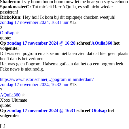
Shaderon:
i say boom boom boom now let me hear you say weehooo
SpankmasterC:
Tut mir leit Herr AQuila, es soll nicht wieder
passieren!
RickoKun:
Hey hoi! Ik kom bij dit topiqueje checken weetjuh!
zondag 17 november 2024, 16:31 uur
#12
2
Otofsap
quote:
Op
zondag 17 november 2024 @ 16:28
schreef
AQuila360
het
volgende:
Dit was een pogrom en als ze nu niet laten zien dat dat hier geen plaats
heeft dan is het verloren.
Het was geen Pogrom. Halsema gaf aan dat het op een pogrom leek.
Fake news is niet nodig.
https://www.historischnie(...)pogrom-in-amsterdam/
zondag 17 november 2024, 16:32 uur
#13
7
AQuila360
Xbox Ultimate
quote:
Op
zondag 17 november 2024 @ 16:31
schreef
Otofsap
het
volgende:
[..]