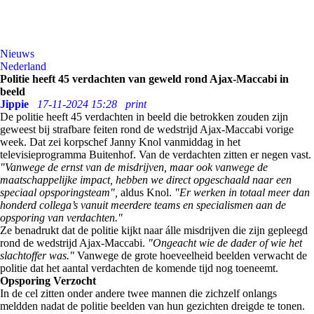
Nieuws
Nederland
Politie heeft 45 verdachten van geweld rond Ajax-Maccabi in
beeld
Jippie
17-11-2024 15:28
print
De politie heeft 45 verdachten in beeld die betrokken zouden zijn
geweest bij strafbare feiten rond de wedstrijd Ajax-Maccabi vorige
week. Dat zei korpschef Janny Knol vanmiddag in het
televisieprogramma Buitenhof. Van de verdachten zitten er negen vast.
"Vanwege de ernst van de misdrijven, maar ook vanwege de
maatschappelijke impact, hebben we direct opgeschaald naar een
speciaal opsporingsteam",
aldus Knol.
"Er werken in totaal meer dan
honderd collega’s vanuit meerdere teams en specialismen aan de
opsporing van verdachten."
Ze benadrukt dat de politie kijkt naar álle misdrijven die zijn gepleegd
rond de wedstrijd Ajax-Maccabi.
"Ongeacht wie de dader of wie het
slachtoffer was."
Vanwege de grote hoeveelheid beelden verwacht de
politie dat het aantal verdachten de komende tijd nog toeneemt.
Opsporing Verzocht
In de cel zitten onder andere twee mannen die zichzelf onlangs
meldden nadat de politie beelden van hun gezichten dreigde te tonen.