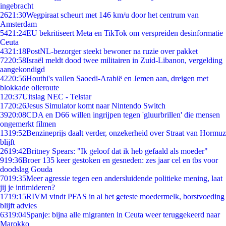
ingebracht
26
21:30
Wegpiraat scheurt met 146 km/u door het centrum van
Amsterdam
54
21:24
EU bekritiseert Meta en TikTok om verspreiden desinformatie
Ceuta
43
21:18
PostNL-bezorger steekt bewoner na ruzie over pakket
72
20:58
Israël meldt dood twee militairen in Zuid-Libanon, vergelding
aangekondigd
42
20:56
Houthi's vallen Saoedi-Arabië en Jemen aan, dreigen met
blokkade olieroute
1
20:37
Uitslag NEC - Telstar
17
20:26
Jesus Simulator komt naar Nintendo Switch
39
20:08
CDA en D66 willen ingrijpen tegen 'gluurbrillen' die mensen
ongemerkt filmen
13
19:52
Benzineprijs daalt verder, onzekerheid over Straat van Hormuz
blijft
26
19:42
Britney Spears: "Ik geloof dat ik heb gefaald als moeder"
9
19:36
Broer 135 keer gestoken en gesneden: zes jaar cel en tbs voor
doodslag Gouda
70
19:35
Meer agressie tegen een andersluidende politieke mening, laat
jij je intimideren?
17
19:15
RIVM vindt PFAS in al het geteste moedermelk, borstvoeding
blijft advies
63
19:04
Spanje: bijna alle migranten in Ceuta weer teruggekeerd naar
Marokko