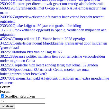
25
09:22
Huisarts per direct uit vak gezet om ernstig alcoholmisbruik
66
09:19
Onlyfans-model met G-cup wil als NASA-ambassadeur naar
maan
24
09:02
Zorgmedewerkster die 's nachts haar vriend bezocht terecht
ontslagen
23
03:02
Quake krijgt na 30 jaar een gratis uitbreiding
11
23:30
Smokkelbende opgerold in Spanje, verdienden miljoenen aan
migranten
47
22:43
Trump wil dat J.D. Vance hem in 2028 opvolgt
34
22:32
Ceuta-leider noemt Marokkaanse grensaanval door migranten
'gruweldaad'
38
22:29
Random Pics van de Dag #1977
38
22:28
Spaanse politie: minstens tien voor terrorisme veroordeelden
onder migranten Ceuta
30
22:20
Tropische hitte keert zondag terug met lokaal 32 graden
46
07/08
Spoedberaad EU na crisis Ceuta, moeten we onze
buitengrenzen beter bewaken?
20
07/08
Denemarken pakt AI-gebruik in scholen aan: extra mondelinge
examens
Forum
Forum
Scrollbar gebruiken
opslaan