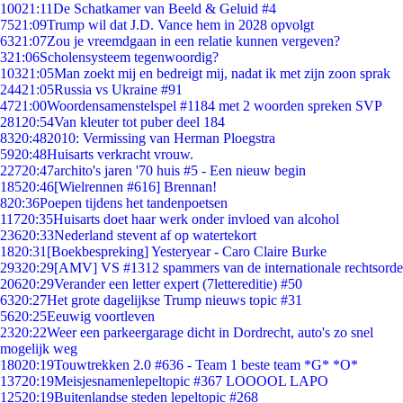
100
21:11
De Schatkamer van Beeld & Geluid #4
75
21:09
Trump wil dat J.D. Vance hem in 2028 opvolgt
63
21:07
Zou je vreemdgaan in een relatie kunnen vergeven?
3
21:06
Scholensysteem tegenwoordig?
103
21:05
Man zoekt mij en bedreigt mij, nadat ik met zijn zoon sprak
244
21:05
Russia vs Ukraine #91
47
21:00
Woordensamenstelspel #1184 met 2 woorden spreken SVP
281
20:54
Van kleuter tot puber deel 184
83
20:48
2010: Vermissing van Herman Ploegstra
59
20:48
Huisarts verkracht vrouw.
227
20:47
archito's jaren '70 huis #5 - Een nieuw begin
185
20:46
[Wielrennen #616] Brennan!
8
20:36
Poepen tijdens het tandenpoetsen
117
20:35
Huisarts doet haar werk onder invloed van alcohol
236
20:33
Nederland stevent af op watertekort
18
20:31
[Boekbespreking] Yesteryear - Caro Claire Burke
293
20:29
[AMV] VS #1312 spammers van de internationale rechtsorde
206
20:29
Verander een letter expert (7lettereditie) #50
63
20:27
Het grote dagelijkse Trump nieuws topic #31
56
20:25
Eeuwig voortleven
23
20:22
Weer een parkeergarage dicht in Dordrecht, auto's zo snel
mogelijk weg
180
20:19
Touwtrekken 2.0 #636 - Team 1 beste team *G* *O*
137
20:19
Meisjesnamenlepeltopic #367 LOOOOL LAPO
125
20:19
Buitenlandse steden lepeltopic #268