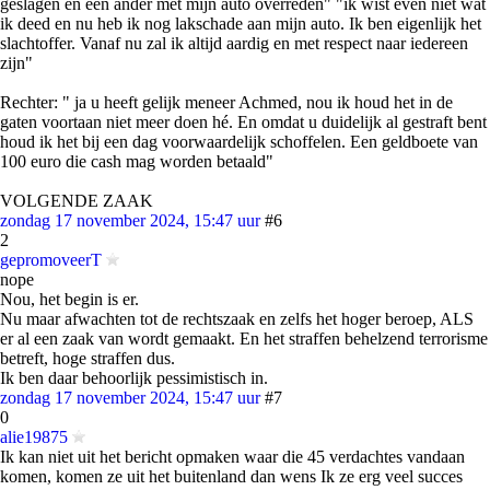
geslagen en een ander met mijn auto overreden" "ik wist even niet wat
ik deed en nu heb ik nog lakschade aan mijn auto. Ik ben eigenlijk het
slachtoffer. Vanaf nu zal ik altijd aardig en met respect naar iedereen
zijn"
Rechter: " ja u heeft gelijk meneer Achmed, nou ik houd het in de
gaten voortaan niet meer doen hé. En omdat u duidelijk al gestraft bent
houd ik het bij een dag voorwaardelijk schoffelen. Een geldboete van
100 euro die cash mag worden betaald"
VOLGENDE ZAAK
zondag 17 november 2024, 15:47 uur
#6
2
gepromoveerT
nope
Nou, het begin is er.
Nu maar afwachten tot de rechtszaak en zelfs het hoger beroep, ALS
er al een zaak van wordt gemaakt. En het straffen behelzend terrorisme
betreft, hoge straffen dus.
Ik ben daar behoorlijk pessimistisch in.
zondag 17 november 2024, 15:47 uur
#7
0
alie19875
Ik kan niet uit het bericht opmaken waar die 45 verdachtes vandaan
komen, komen ze uit het buitenland dan wens Ik ze erg veel succes