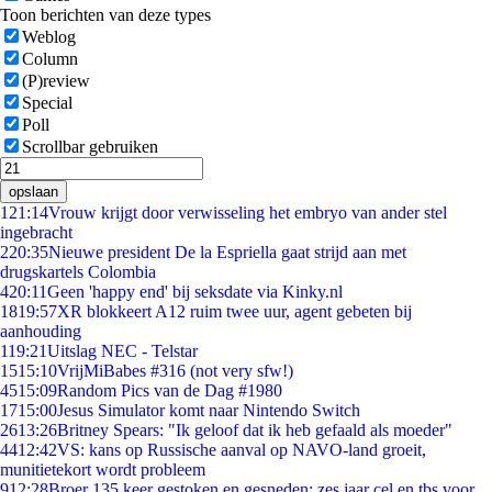
Toon berichten van deze types
Weblog
Column
(P)review
Special
Poll
Scrollbar gebruiken
opslaan
1
21:14
Vrouw krijgt door verwisseling het embryo van ander stel
ingebracht
2
20:35
Nieuwe president De la Espriella gaat strijd aan met
drugskartels Colombia
4
20:11
Geen 'happy end' bij seksdate via Kinky.nl
18
19:57
XR blokkeert A12 ruim twee uur, agent gebeten bij
aanhouding
1
19:21
Uitslag NEC - Telstar
15
15:10
VrijMiBabes #316 (not very sfw!)
45
15:09
Random Pics van de Dag #1980
17
15:00
Jesus Simulator komt naar Nintendo Switch
26
13:26
Britney Spears: "Ik geloof dat ik heb gefaald als moeder"
44
12:42
VS: kans op Russische aanval op NAVO-land groeit,
munitietekort wordt probleem
9
12:28
Broer 135 keer gestoken en gesneden: zes jaar cel en tbs voor