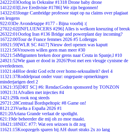
242
22:03
Oorlog in Oekraïne #1318 Drone baby drone
141
22:03
[Live Eredivisie #1786] We zijn begonnen!
143
22:03
Jonge Cambridge professor stapt op na claims over plagiaat
en leugens
9
22:03
De Avondetappe #177 - Bijna voorbij :(
270
22:02
[INFLUENCERS #296] Alles is welkom kneuzing of breuk
263
22:01
Oorlog Iran #136 Bridge and powerplant day incoming?
167
22:00
Tour de France femmes 2026 #5 Lollergps
169
21:59
[WLR SC #417] Nieuw deel openen was kaputt
112
21:56
Vrouwen willen geen man meer #30
162
21:54
Migranten breken door grens naar Ceuta in Spanje,l #10
249
21:52
Wie gaan er dood in 2026?Post met een vleugje cynisme de
overledenen.
110
21:44
Hoe denkt God echt over homo-seksualiteit? deel 4
113
21:37
Roddelpraat onder vuur: ongepaste opmerkingen
minderjarigen deel 2
136
21:35
[DRT SC] #6: RendacGoden sponsored by TONZON
109
21:31
Afvallen met injecties #4
14
21:29
Ik rook nog steeds
297
21:28
Centraal Bordspeltopic #8 Game on!
81
21:23
Vuelta a España 2026 #1
8
21:20
Ariana Grande verlaat de spotlight.
6
21:19
de beheerder die mij oh zo moe maakt.
184
21:18
NEC #77: Wat een seizoen is dit zeg
116
21:15
Koopzegels sparen bij AH duurt straks 2x zo lang