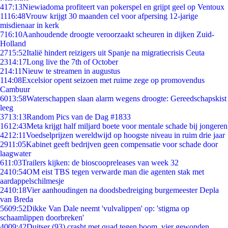
4
17:13
Niewiadoma profiteert van pokerspel en grijpt geel op Ventoux
11
16:48
Vrouw krijgt 30 maanden cel voor afpersing 12-jarige
misdienaar in kerk
7
16:10
Aanhoudende droogte veroorzaakt scheuren in dijken Zuid-
Holland
27
15:52
Italië hindert reizigers uit Spanje na migratiecrisis Ceuta
23
14:17
Long live the 7th of October
2
14:11
Nieuw te streamen in augustus
1
14:08
Excelsior opent seizoen met ruime zege op promovendus
Cambuur
60
13:58
Waterschappen slaan alarm wegens droogte: Gereedschapskist
leeg
37
13:13
Random Pics van de Dag #1833
16
12:43
Meta krijgt half miljard boete voor mentale schade bij jongeren
42
12:11
Voedselprijzen wereldwijd op hoogste niveau in ruim drie jaar
29
11:05
Kabinet geeft bedrijven geen compensatie voor schade door
laagwater
6
11:03
Trailers kijken: de bioscoopreleases van week 32
24
10:54
OM eist TBS tegen verwarde man die agenten stak met
aardappelschilmesje
24
10:18
Vier aanhoudingen na doodsbedreiging burgemeester Depla
van Breda
56
09:52
Dikke Van Dale neemt 'vulvalippen' op: 'stigma op
schaamlippen doorbreken'
40
09:42
Duitser (93) crasht met quad tegen boom, vier gewonden