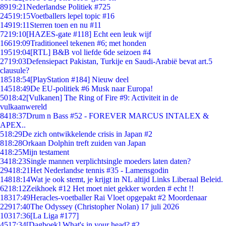
89
19:21
Nederlandse Politiek #725
245
19:15
Voetballers lepel topic #16
149
19:11
Sterren toen en nu #11
72
19:10
[HAZES-gate #118] Echt een leuk wijf
166
19:09
Traditioneel tekenen #6; met honden
195
19:04
[RTL] B&B vol liefde 6de seizoen #4
27
19:03
Defensiepact Pakistan, Turkije en Saudi-Arabië bevat art.5
clausule?
185
18:54
[PlayStation #184] Nieuw deel
145
18:49
De EU-politiek #6 Musk naar Europa!
50
18:42
[Vulkanen] The Ring of Fire #9: Activiteit in de
vulkaanwereld
84
18:37
Drum n Bass #52 - FOREVER MARCUS INTALEX &
APEX..
5
18:29
De zich ontwikkelende crisis in Japan #2
8
18:28
Orkaan Dolphin treft zuiden van Japan
4
18:25
Mijn testament
34
18:23
Single mannen verplichtsingle moeders laten daten?
294
18:21
Het Nederlandse tennis #35 - Lamensgodin
148
18:14
Wat je ook stemt, je krijgt in NL altijd Links Liberaal Beleid.
62
18:12
Zeikhoek #12 Het moet niet gekker worden # echt !!
183
17:49
Heracles-voetballer Rai Vloet opgepakt #2 Moordenaar
229
17:40
The Odyssey (Christopher Nolan) 17 juli 2026
103
17:36
[La Liga #177]
45
17:34
[Dagboek] What's in your head? #2