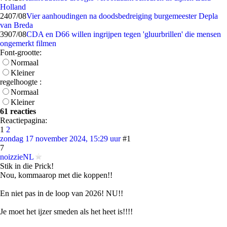
Holland
24
07/08
Vier aanhoudingen na doodsbedreiging burgemeester Depla
van Breda
39
07/08
CDA en D66 willen ingrijpen tegen 'gluurbrillen' die mensen
ongemerkt filmen
Font-grootte:
Normaal
Kleiner
regelhoogte :
Normaal
Kleiner
61 reacties
Reactiepagina:
1
2
zondag 17 november 2024, 15:29 uur
#1
7
noizzieNL
Stik in die Prick!
Nou, kommaarop met die koppen!!
En niet pas in de loop van 2026! NU!!
Je moet het ijzer smeden als het heet is!!!!