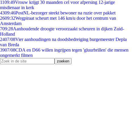
11
09:49
Vrouw krijgt 30 maanden cel voor afpersing 12-jarige
misdienaar in kerk
43
09:46
PostNL-bezorger steekt bewoner na ruzie over pakket
26
09:32
Wegpiraat scheurt met 146 km/u door het centrum van
Amsterdam
7
09:28
Aanhoudende droogte veroorzaakt scheuren in dijken Zuid-
Holland
24
07/08
Vier aanhoudingen na doodsbedreiging burgemeester Depla
van Breda
39
07/08
CDA en D66 willen ingrijpen tegen 'gluurbrillen' die mensen
ongemerkt filmen