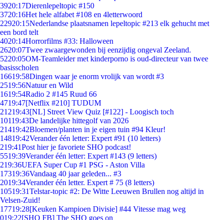
39
20:17
Dierenlepeltopic #150
37
20:16
Het hele alfabet #108 en 4letterwoord
229
20:15
Nederlandse plaatsnamen lepeltopic #213 elk gehucht met
een bord telt
40
20:14
Horrorfilms #33: Halloween
26
20:07
Twee zwaargewonden bij eenzijdig ongeval Zeeland.
52
20:05
OM-Teamleider met kinderporno is oud-directeur van twee
basisscholen
166
19:58
Dingen waar je enorm vrolijk van wordt #3
25
19:56
Natuur en Wild
16
19:54
Radio 2 #145 Ruud 66
47
19:47
[Netflix #210] TUDUM
212
19:43
[NL] Street View Quiz [#122] - Loogisch toch
101
19:43
De landelijke hittegolf van 2026
214
19:42
Bloemen/planten in je eigen tuin #94 Kleur!
148
19:42
Verander één letter: Expert #91 (10 letters)
2
19:41
Post hier je favoriete SHO podcast!
55
19:39
Verander één letter: Expert #143 (9 letters)
2
19:36
UEFA Super Cup #1 PSG - Aston Villa
173
19:36
Vandaag 40 jaar geleden... #3
20
19:34
Verander één letter. Expert # 75 (8 letters)
105
19:31
Telstar-topic #2: De Witte Leeuwen Brullen nog altijd in
Velsen-Zuid!
177
19:28
[Keuken Kampioen Divisie] #44 Vitesse mag weg
0
19:22
[SHO FB] The SHO goes on