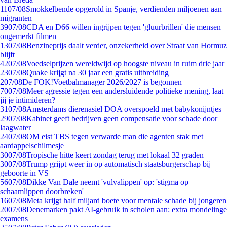
11
07/08
Smokkelbende opgerold in Spanje, verdienden miljoenen aan
migranten
39
07/08
CDA en D66 willen ingrijpen tegen 'gluurbrillen' die mensen
ongemerkt filmen
13
07/08
Benzineprijs daalt verder, onzekerheid over Straat van Hormuz
blijft
42
07/08
Voedselprijzen wereldwijd op hoogste niveau in ruim drie jaar
23
07/08
Quake krijgt na 30 jaar een gratis uitbreiding
2
07/08
De FOK!Voetbalmanager 2026/2027 is begonnen
70
07/08
Meer agressie tegen een andersluidende politieke mening, laat
jij je intimideren?
31
07/08
Amsterdams dierenasiel DOA overspoeld met babykonijntjes
29
07/08
Kabinet geeft bedrijven geen compensatie voor schade door
laagwater
24
07/08
OM eist TBS tegen verwarde man die agenten stak met
aardappelschilmesje
30
07/08
Tropische hitte keert zondag terug met lokaal 32 graden
30
07/08
Trump grijpt weer in op automatisch staatsburgerschap bij
geboorte in VS
56
07/08
Dikke Van Dale neemt 'vulvalippen' op: 'stigma op
schaamlippen doorbreken'
16
07/08
Meta krijgt half miljard boete voor mentale schade bij jongeren
20
07/08
Denemarken pakt AI-gebruik in scholen aan: extra mondelinge
examens