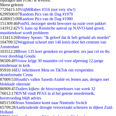
bijdragen aan FOK! te leveren.
Meest gelezen
77294
15:10
VrijMiBabes #316 (not very sfw!)
62995
00:07
Random Pics van de Dag #1979
41809
15:09
Random Pics van de Dag #1980
1513
09:46
PostNL-bezorger steekt bewoner na ruzie over pakket
1419
12:42
VS: kans op Russische aanval op NAVO-land groeit,
munitietekort wordt probleem
1334
13:26
Britney Spears: "Ik geloof dat ik heb gefaald als moeder"
1047
09:32
Wegpiraat scheurt met 146 km/u door het centrum van
Amsterdam
1035
12:28
Broer 135 keer gestoken en gesneden: zes jaar cel en tbs
voor doodslag Gouda
965
09:49
Vrouw krijgt 30 maanden cel voor afpersing 12-jarige
misdienaar in kerk
959
10:16
EU bekritiseert Meta en TikTok om verspreiden
desinformatie Ceuta
870
09:53
Houthi's vallen Saoedi-Arabië en Jemen aan, dreigen met
blokkade olieroute
869
09:45
Trailers kijken: de bioscoopreleases van week 32
760
12:17
RIVM vindt PFAS in al het geteste moedermelk,
borstvoeding blijft advies
685
15:00
Jesus Simulator komt naar Nintendo Switch
657
09:28
Aanhoudende droogte veroorzaakt scheuren in dijken Zuid-
Holland