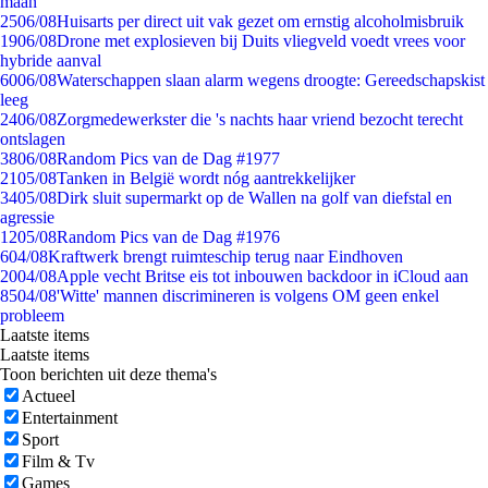
maan
25
06/08
Huisarts per direct uit vak gezet om ernstig alcoholmisbruik
19
06/08
Drone met explosieven bij Duits vliegveld voedt vrees voor
hybride aanval
60
06/08
Waterschappen slaan alarm wegens droogte: Gereedschapskist
leeg
24
06/08
Zorgmedewerkster die 's nachts haar vriend bezocht terecht
ontslagen
38
06/08
Random Pics van de Dag #1977
21
05/08
Tanken in België wordt nóg aantrekkelijker
34
05/08
Dirk sluit supermarkt op de Wallen na golf van diefstal en
agressie
12
05/08
Random Pics van de Dag #1976
6
04/08
Kraftwerk brengt ruimteschip terug naar Eindhoven
20
04/08
Apple vecht Britse eis tot inbouwen backdoor in iCloud aan
85
04/08
'Witte' mannen discrimineren is volgens OM geen enkel
probleem
Laatste items
Laatste items
Toon berichten uit deze thema's
Actueel
Entertainment
Sport
Film & Tv
Games