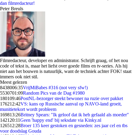
dan filmredacteur!
Peter Breuls
Filmredacteur, developer en administrator. Schrijft graag, of het nou
code of tekst is, maar het liefst over goede films en tv-series. Als hij
niet aan het bouwen is natuurlijk, want de techniek achter FOK! staat
immers ook niet stil.
Meest gelezen
84380
06:35
VrijMiBabes #316 (not very sfw!)
55307
01:09
Random Pics van de Dag #1980
1801
09:46
PostNL-bezorger steekt bewoner na ruzie over pakket
1762
12:42
VS: kans op Russische aanval op NAVO-land groeit,
munitietekort wordt probleem
1698
13:26
Britney Spears: "Ik geloof dat ik heb gefaald als moeder"
1421
20:11
Geen 'happy end' bij seksdate via Kinky.nl
1265
12:28
Broer 135 keer gestoken en gesneden: zes jaar cel en tbs
voor doodslag Gouda