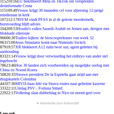
1152
10:16
EU bekritiseert Meta en TikTok om verspreiden
desinformatie Ceuta
1151
09:49
Vrouw krijgt 30 maanden cel voor afpersing 12-jarige
misdienaar in kerk
1072
12:17
RIVM vindt PFAS in al de geteste moedermelk,
borstvoeding blijft advies
1042
09:53
Houthi's vallen Saoedi-Arabië en Jemen aan, dreigen met
blokkade olieroute
966
06:30
Trailers kijken: de bioscoopreleases van week 32
963
15:00
Jesus Simulator komt naar Nintendo Switch
879
19:57
XR blokkeert A12 ruim twee uur, agent gebeten bij
aanhouding
833
21:14
Vrouw krijgt door verwisseling het embryo van ander stel
ingebracht
786
23:46
Hoe 30 landen zich voorbereiden op mogelijke oorlog met
China en Noord-Korea
508
20:35
Nieuwe president De la Espriella gaat strijd aan met
drugskartels Colombia
441
07:36
MIVD-baas lekt via Strava routes naar geheime kazerne
333
22:11
Uitslag PSV - Fortuna Sittard
229
22:13
Vollering slaat dubbelslag in Nice en neemt geel over
▼ Advertentie door Refinery89
Lees ook