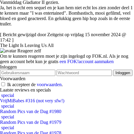
Vanmiddag Gladiator II gezien.
Ja, het is echt een sequel en je kan hem niet echt los zien zonder deel 1
te kennen maar "I was entertained". Bombastisch, mooi gefilmd, veel
bloed en goed geacteerd. En gelukkig geen hip hop zoals in de eerste
trailer.
[ Bericht gewijzigd door Zeitgeist op vrijdag 15 november 2024 @
17:42 ]
The Light Is Leaving Us All
Reageer zelf
Om te kunnen reageren moet je zijn ingelogd op FOK.nl. Als je nog
geen account hebt kun je gratis
een FOK!account aanmaken
Inloggen
Voorwaarden
Ik accepteer de
voorwaarden
.
Laatste reviews en specials
special
VrijMiBabes #316 (not very sfw!)
special
Random Pics van de Dag #1980
special
Random Pics van de Dag #1979
special
Random Pics van de Dag #1978