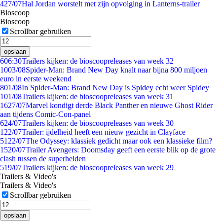
4
27/07
Hal Jordan worstelt met zijn opvolging in Lanterns-trailer
Bioscoop
Bioscoop
Scrollbar gebruiken
opslaan
6
06:30
Trailers kijken: de bioscoopreleases van week 32
10
03/08
Spider-Man: Brand New Day knalt naar bijna 800 miljoen
euro in eerste weekend
8
01/08
In Spider-Man: Brand New Day is Spidey echt weer Spidey
1
01/08
Trailers kijken: de bioscoopreleases van week 31
16
27/07
Marvel kondigt derde Black Panther en nieuwe Ghost Rider
aan tijdens Comic-Con-panel
6
24/07
Trailers kijken: de bioscoopreleases van week 30
1
22/07
Trailer: ijdelheid heeft een nieuw gezicht in Clayface
51
22/07
The Odyssey: klassiek gedicht maar ook een klassieke film?
15
20/07
Trailer Avengers: Doomsday geeft een eerste blik op de grote
clash tussen de superhelden
5
19/07
Trailers kijken: de bioscoopreleases van week 29
Trailers & Video's
Trailers & Video's
Scrollbar gebruiken
opslaan