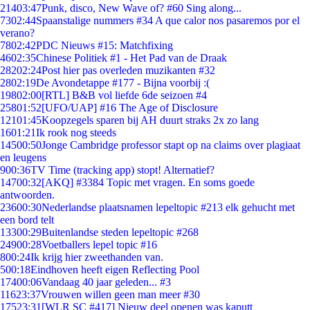
214
03:47
Punk, disco, New Wave of? #60 Sing along...
73
02:44
Spaanstalige nummers #34 A que calor nos pasaremos por el
verano?
78
02:42
PDC Nieuws #15: Matchfixing
46
02:35
Chinese Politiek #1 - Het Pad van de Draak
282
02:24
Post hier pas overleden muzikanten #32
28
02:19
De Avondetappe #177 - Bijna voorbij :(
198
02:00
[RTL] B&B vol liefde 6de seizoen #4
258
01:52
[UFO/UAP] #16 The Age of Disclosure
121
01:45
Koopzegels sparen bij AH duurt straks 2x zo lang
16
01:21
Ik rook nog steeds
145
00:50
Jonge Cambridge professor stapt op na claims over plagiaat
en leugens
9
00:36
TV Time (tracking app) stopt! Alternatief?
147
00:32
[AKQ] #3384 Topic met vragen. En soms goede
antwoorden.
236
00:30
Nederlandse plaatsnamen lepeltopic #213 elk gehucht met
een bord telt
133
00:29
Buitenlandse steden lepeltopic #268
249
00:28
Voetballers lepel topic #16
8
00:24
Ik krijg hier zweethanden van.
5
00:18
Eindhoven heeft eigen Reflecting Pool
174
00:06
Vandaag 40 jaar geleden... #3
116
23:37
Vrouwen willen geen man meer #30
175
23:31
[WLR SC #417] Nieuw deel openen was kaputt