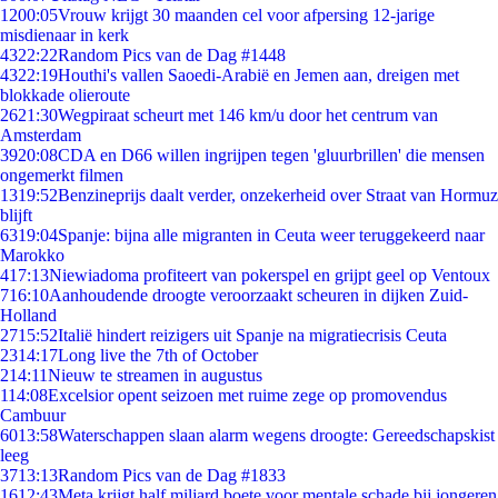
12
00:05
Vrouw krijgt 30 maanden cel voor afpersing 12-jarige
misdienaar in kerk
43
22:22
Random Pics van de Dag #1448
43
22:19
Houthi's vallen Saoedi-Arabië en Jemen aan, dreigen met
blokkade olieroute
26
21:30
Wegpiraat scheurt met 146 km/u door het centrum van
Amsterdam
39
20:08
CDA en D66 willen ingrijpen tegen 'gluurbrillen' die mensen
ongemerkt filmen
13
19:52
Benzineprijs daalt verder, onzekerheid over Straat van Hormuz
blijft
63
19:04
Spanje: bijna alle migranten in Ceuta weer teruggekeerd naar
Marokko
4
17:13
Niewiadoma profiteert van pokerspel en grijpt geel op Ventoux
7
16:10
Aanhoudende droogte veroorzaakt scheuren in dijken Zuid-
Holland
27
15:52
Italië hindert reizigers uit Spanje na migratiecrisis Ceuta
23
14:17
Long live the 7th of October
2
14:11
Nieuw te streamen in augustus
1
14:08
Excelsior opent seizoen met ruime zege op promovendus
Cambuur
60
13:58
Waterschappen slaan alarm wegens droogte: Gereedschapskist
leeg
37
13:13
Random Pics van de Dag #1833
16
12:43
Meta krijgt half miljard boete voor mentale schade bij jongeren