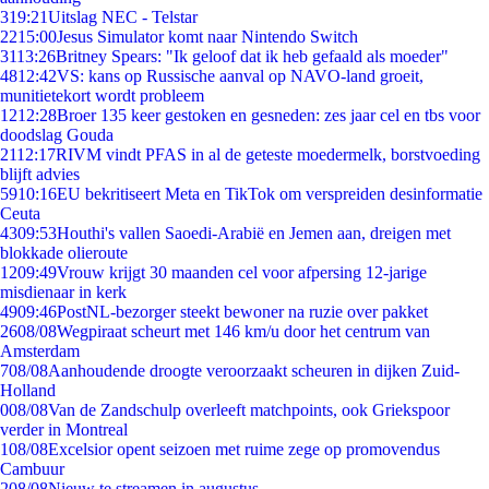
3
19:21
Uitslag NEC - Telstar
22
15:00
Jesus Simulator komt naar Nintendo Switch
31
13:26
Britney Spears: "Ik geloof dat ik heb gefaald als moeder"
48
12:42
VS: kans op Russische aanval op NAVO-land groeit,
munitietekort wordt probleem
12
12:28
Broer 135 keer gestoken en gesneden: zes jaar cel en tbs voor
doodslag Gouda
21
12:17
RIVM vindt PFAS in al de geteste moedermelk, borstvoeding
blijft advies
59
10:16
EU bekritiseert Meta en TikTok om verspreiden desinformatie
Ceuta
43
09:53
Houthi's vallen Saoedi-Arabië en Jemen aan, dreigen met
blokkade olieroute
12
09:49
Vrouw krijgt 30 maanden cel voor afpersing 12-jarige
misdienaar in kerk
49
09:46
PostNL-bezorger steekt bewoner na ruzie over pakket
26
08/08
Wegpiraat scheurt met 146 km/u door het centrum van
Amsterdam
7
08/08
Aanhoudende droogte veroorzaakt scheuren in dijken Zuid-
Holland
0
08/08
Van de Zandschulp overleeft matchpoints, ook Griekspoor
verder in Montreal
1
08/08
Excelsior opent seizoen met ruime zege op promovendus
Cambuur
2
08/08
Nieuw te streamen in augustus