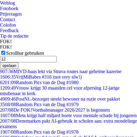
Weblog
Fotoboek
Prijsvragen
Contact
Colofon
Feedback
Tip de redactie
FOK!
FOK!
Scrollbar gebruiken
opslaan
9
07:36
MIVD-baas lekt via Strava routes naar geheime kazerne
16
06:35
VrijMiBabes #316 (not very sfw!)
62
01:09
Random Pics van de Dag #1980
12
09:49
Vrouw krijgt 30 maanden cel voor afpersing 12-jarige
misdienaar in kerk
49
09:46
PostNL-bezorger steekt bewoner na ruzie over pakket
35
08/08
Random Pics van de Dag #1979
2
07/08
De FOK!Voetbalmanager 2026/2027 is begonnen
16
07/08
Meta krijgt half miljard boete voor mentale schade bij jongeren
20
07/08
Denemarken pakt AI-gebruik in scholen aan: extra mondelinge
examens
19
07/08
Random Pics van de Dag #1978