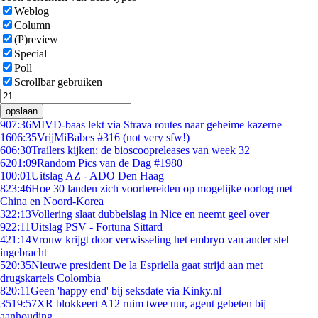
Weblog
Column
(P)review
Special
Poll
Scrollbar gebruiken
opslaan
9
07:36
MIVD-baas lekt via Strava routes naar geheime kazerne
16
06:35
VrijMiBabes #316 (not very sfw!)
6
06:30
Trailers kijken: de bioscoopreleases van week 32
62
01:09
Random Pics van de Dag #1980
1
00:01
Uitslag AZ - ADO Den Haag
8
23:46
Hoe 30 landen zich voorbereiden op mogelijke oorlog met
China en Noord-Korea
3
22:13
Vollering slaat dubbelslag in Nice en neemt geel over
9
22:11
Uitslag PSV - Fortuna Sittard
4
21:14
Vrouw krijgt door verwisseling het embryo van ander stel
ingebracht
5
20:35
Nieuwe president De la Espriella gaat strijd aan met
drugskartels Colombia
8
20:11
Geen 'happy end' bij seksdate via Kinky.nl
35
19:57
XR blokkeert A12 ruim twee uur, agent gebeten bij
aanhouding