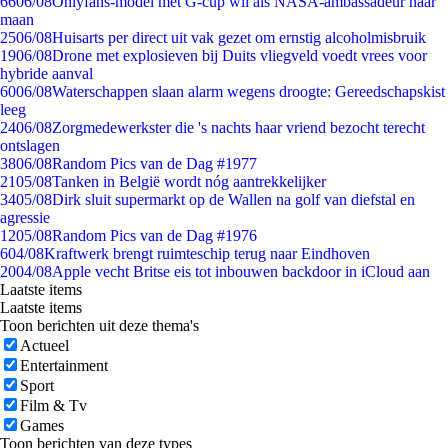
66
06/08
Onlyfans-model met G-cup wil als NASA-ambassadeur naar
maan
25
06/08
Huisarts per direct uit vak gezet om ernstig alcoholmisbruik
19
06/08
Drone met explosieven bij Duits vliegveld voedt vrees voor
hybride aanval
60
06/08
Waterschappen slaan alarm wegens droogte: Gereedschapskist
leeg
24
06/08
Zorgmedewerkster die 's nachts haar vriend bezocht terecht
ontslagen
38
06/08
Random Pics van de Dag #1977
21
05/08
Tanken in België wordt nóg aantrekkelijker
34
05/08
Dirk sluit supermarkt op de Wallen na golf van diefstal en
agressie
12
05/08
Random Pics van de Dag #1976
6
04/08
Kraftwerk brengt ruimteschip terug naar Eindhoven
20
04/08
Apple vecht Britse eis tot inbouwen backdoor in iCloud aan
Laatste items
Laatste items
Toon berichten uit deze thema's
Actueel
Entertainment
Sport
Film & Tv
Games
Toon berichten van deze types