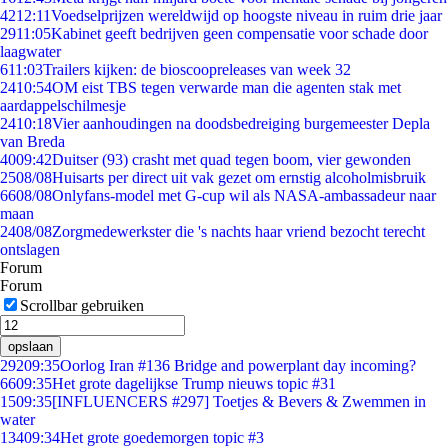
42
12:11
Voedselprijzen wereldwijd op hoogste niveau in ruim drie jaar
29
11:05
Kabinet geeft bedrijven geen compensatie voor schade door
laagwater
6
11:03
Trailers kijken: de bioscoopreleases van week 32
24
10:54
OM eist TBS tegen verwarde man die agenten stak met
aardappelschilmesje
24
10:18
Vier aanhoudingen na doodsbedreiging burgemeester Depla
van Breda
40
09:42
Duitser (93) crasht met quad tegen boom, vier gewonden
25
08/08
Huisarts per direct uit vak gezet om ernstig alcoholmisbruik
66
08/08
Onlyfans-model met G-cup wil als NASA-ambassadeur naar
maan
24
08/08
Zorgmedewerkster die 's nachts haar vriend bezocht terecht
ontslagen
Forum
Forum
Scrollbar gebruiken
opslaan
292
09:35
Oorlog Iran #136 Bridge and powerplant day incoming?
66
09:35
Het grote dagelijkse Trump nieuws topic #31
15
09:35
[INFLUENCERS #297] Toetjes & Bevers & Zwemmen in
water
134
09:34
Het grote goedemorgen topic #3