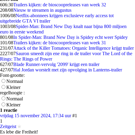
6
06:30
Trailers kijken: de bioscoopreleases van week 32
2
08/08
Nieuw te streamen in augustus
10
06/08
Netflix-abonnees krijgen exclusieve early access tot
uitgebreide GTA VI trailer
10
03/08
Spider-Man: Brand New Day knalt naar bijna 800 miljoen
euro in eerste weekend
8
01/08
In Spider-Man: Brand New Day is Spidey echt weer Spidey
1
01/08
Trailers kijken: de bioscoopreleases van week 31
2
31/07
Attack of the Killer Tomatoes: Organic Intelligence krijgt trailer
22
27/07
Sauron smeedt zijn ene ring in de trailer voor The Lord of the
Rings: The Rings of Power
6
27/07
Blade Runner-vervolg '2099' krijgt een trailer
4
27/07
Hal Jordan worstelt met zijn opvolging in Lanterns-trailer
Font-grootte:
Normaal
Kleiner
regelhoogte :
Normaal
Kleiner
1 reactie
vrijdag 15 november 2024, 17:34 uur
#1
1
Zeitgeist
Es lebe die Freiheit!