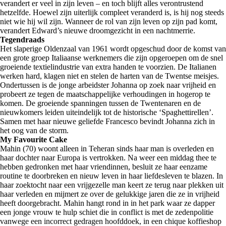
verandert er veel in zijn leven – en toch blijft alles verontrustend
hetzelfde. Hoewel zijn uiterlijk compleet veranderd is, is hij nog steeds
niet wie hij wil zijn. Wanneer de rol van zijn leven op zijn pad komt,
verandert Edward’s nieuwe droomgezicht in een nachtmerrie.
Tegendraads
Het slaperige Oldenzaal van 1961 wordt opgeschud door de komst van
een grote groep Italiaanse werknemers die zijn opgeroepen om de snel
groeiende textielindustrie van extra handen te voorzien. De Italianen
werken hard, klagen niet en stelen de harten van de Twentse meisjes.
Ondertussen is de jonge arbeidster Johanna op zoek naar vrijheid en
probeert ze tegen de maatschappelijke verhoudingen in hogerop te
komen. De groeiende spanningen tussen de Twentenaren en de
nieuwkomers leiden uiteindelijk tot de historische ‘Spaghettirellen’.
Samen met haar nieuwe geliefde Francesco bevindt Johanna zich in
het oog van de storm.
My Favourite Cake
Mahin (70) woont alleen in Teheran sinds haar man is overleden en
haar dochter naar Europa is vertrokken. Na weer een middag thee te
hebben gedronken met haar vriendinnen, besluit ze haar eenzame
routine te doorbreken en nieuw leven in haar liefdesleven te blazen. In
haar zoektocht naar een vrijgezelle man keert ze terug naar plekken uit
haar verleden en mijmert ze over de gelukkige jaren die ze in vrijheid
heeft doorgebracht. Mahin hangt rond in in het park waar ze dapper
een jonge vrouw te hulp schiet die in conflict is met de zedenpolitie
vanwege een incorrect gedragen hoofddoek, in een chique koffieshop