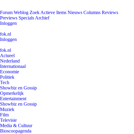
Forum
Weblog
Zoek
Actieve Items
Nieuws
Columns
Reviews
Previews
Specials
Archief
Inloggen
fok.nl
Inloggen
fok.nl
Actueel
Nederland
Internationaal
Economie
Politiek
Tech
Showbiz en Gossip
Opmerkelijk
Entertainment
Showbiz en Gossip
Muziek
Film
Televisie
Media & Cultuur
Bioscoopagenda