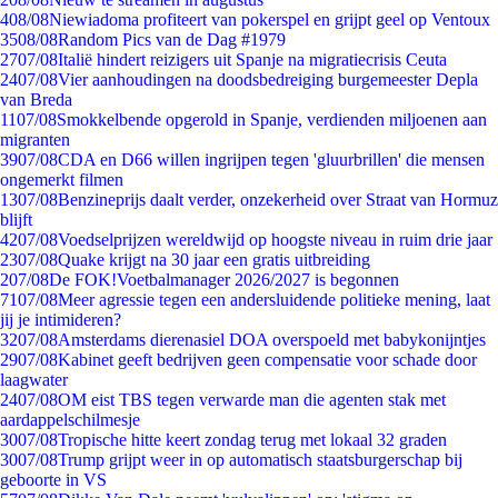
4
08/08
Niewiadoma profiteert van pokerspel en grijpt geel op Ventoux
35
08/08
Random Pics van de Dag #1979
27
07/08
Italië hindert reizigers uit Spanje na migratiecrisis Ceuta
24
07/08
Vier aanhoudingen na doodsbedreiging burgemeester Depla
van Breda
11
07/08
Smokkelbende opgerold in Spanje, verdienden miljoenen aan
migranten
39
07/08
CDA en D66 willen ingrijpen tegen 'gluurbrillen' die mensen
ongemerkt filmen
13
07/08
Benzineprijs daalt verder, onzekerheid over Straat van Hormuz
blijft
42
07/08
Voedselprijzen wereldwijd op hoogste niveau in ruim drie jaar
23
07/08
Quake krijgt na 30 jaar een gratis uitbreiding
2
07/08
De FOK!Voetbalmanager 2026/2027 is begonnen
71
07/08
Meer agressie tegen een andersluidende politieke mening, laat
jij je intimideren?
32
07/08
Amsterdams dierenasiel DOA overspoeld met babykonijntjes
29
07/08
Kabinet geeft bedrijven geen compensatie voor schade door
laagwater
24
07/08
OM eist TBS tegen verwarde man die agenten stak met
aardappelschilmesje
30
07/08
Tropische hitte keert zondag terug met lokaal 32 graden
30
07/08
Trump grijpt weer in op automatisch staatsburgerschap bij
geboorte in VS