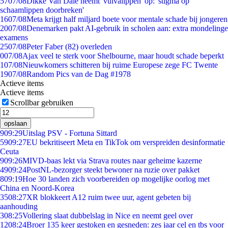
57
07/08
Dikke Van Dale neemt 'vulvalippen' op: 'stigma op
schaamlippen doorbreken'
16
07/08
Meta krijgt half miljard boete voor mentale schade bij jongeren
20
07/08
Denemarken pakt AI-gebruik in scholen aan: extra mondelinge
examens
25
07/08
Peter Faber (82) overleden
0
07/08
Ajax veel te sterk voor Shelbourne, maar houdt schade beperkt
1
07/08
Nieuwkomers schitteren bij ruime Europese zege FC Twente
19
07/08
Random Pics van de Dag #1978
Actieve items
Actieve items
Scrollbar gebruiken
opslaan
9
09:29
Uitslag PSV - Fortuna Sittard
59
09:27
EU bekritiseert Meta en TikTok om verspreiden desinformatie
Ceuta
9
09:26
MIVD-baas lekt via Strava routes naar geheime kazerne
49
09:24
PostNL-bezorger steekt bewoner na ruzie over pakket
8
09:19
Hoe 30 landen zich voorbereiden op mogelijke oorlog met
China en Noord-Korea
35
08:27
XR blokkeert A12 ruim twee uur, agent gebeten bij
aanhouding
3
08:25
Vollering slaat dubbelslag in Nice en neemt geel over
12
08:24
Broer 135 keer gestoken en gesneden: zes jaar cel en tbs voor