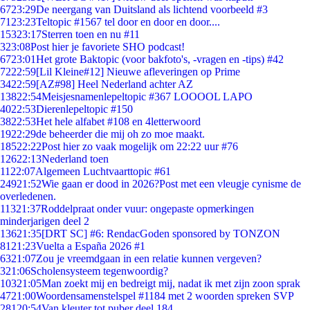
67
23:29
De neergang van Duitsland als lichtend voorbeeld #3
71
23:23
Teltopic #1567 tel door en door en door....
153
23:17
Sterren toen en nu #11
3
23:08
Post hier je favoriete SHO podcast!
67
23:01
Het grote Baktopic (voor bakfoto's, -vragen en -tips) #42
72
22:59
[Lil Kleine#12] Nieuwe afleveringen op Prime
34
22:59
[AZ#98] Heel Nederland achter AZ
138
22:54
Meisjesnamenlepeltopic #367 LOOOOL LAPO
40
22:53
Dierenlepeltopic #150
38
22:53
Het hele alfabet #108 en 4letterwoord
19
22:29
de beheerder die mij oh zo moe maakt.
185
22:22
Post hier zo vaak mogelijk om 22:22 uur #76
126
22:13
Nederland toen
11
22:07
Algemeen Luchtvaarttopic #61
249
21:52
Wie gaan er dood in 2026?Post met een vleugje cynisme de
overledenen.
113
21:37
Roddelpraat onder vuur: ongepaste opmerkingen
minderjarigen deel 2
136
21:35
[DRT SC] #6: RendacGoden sponsored by TONZON
81
21:23
Vuelta a España 2026 #1
63
21:07
Zou je vreemdgaan in een relatie kunnen vergeven?
3
21:06
Scholensysteem tegenwoordig?
103
21:05
Man zoekt mij en bedreigt mij, nadat ik met zijn zoon sprak
47
21:00
Woordensamenstelspel #1184 met 2 woorden spreken SVP
281
20:54
Van kleuter tot puber deel 184