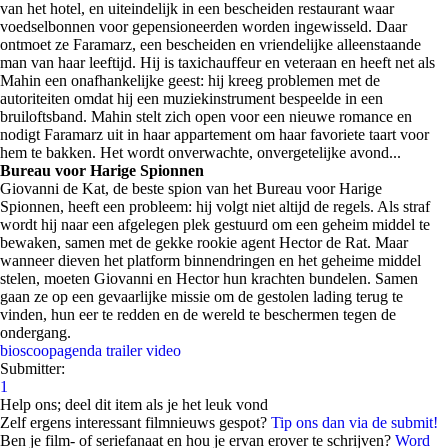
van het hotel, en uiteindelijk in een bescheiden restaurant waar
voedselbonnen voor gepensioneerden worden ingewisseld. Daar
ontmoet ze Faramarz, een bescheiden en vriendelijke alleenstaande
man van haar leeftijd. Hij is taxichauffeur en veteraan en heeft net als
Mahin een onafhankelijke geest: hij kreeg problemen met de
autoriteiten omdat hij een muziekinstrument bespeelde in een
bruiloftsband. Mahin stelt zich open voor een nieuwe romance en
nodigt Faramarz uit in haar appartement om haar favoriete taart voor
hem te bakken. Het wordt onverwachte, onvergetelijke avond...
Bureau voor Harige Spionnen
Giovanni de Kat, de beste spion van het Bureau voor Harige
Spionnen, heeft een probleem: hij volgt niet altijd de regels. Als straf
wordt hij naar een afgelegen plek gestuurd om een geheim middel te
bewaken, samen met de gekke rookie agent Hector de Rat. Maar
wanneer dieven het platform binnendringen en het geheime middel
stelen, moeten Giovanni en Hector hun krachten bundelen. Samen
gaan ze op een gevaarlijke missie om de gestolen lading terug te
vinden, hun eer te redden en de wereld te beschermen tegen de
ondergang.
bioscoopagenda
trailer
video
Submitter:
1
Help ons; deel dit item als je het leuk vond
Zelf ergens interessant filmnieuws gespot?
Tip ons dan via de submit!
Ben je film- of seriefanaat en hou je ervan erover te schrijven?
Word