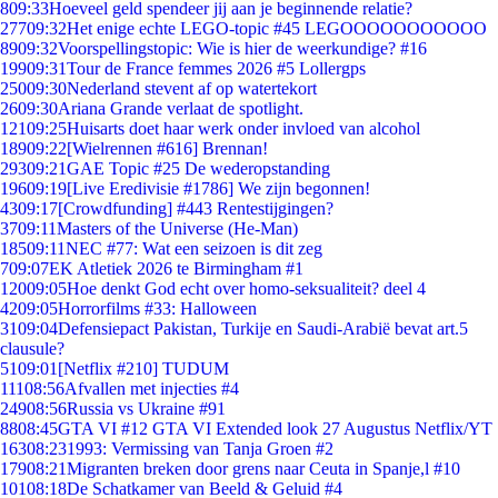
8
09:33
Hoeveel geld spendeer jij aan je beginnende relatie?
277
09:32
Het enige echte LEGO-topic #45 LEGOOOOOOOOOOO
89
09:32
Voorspellingstopic: Wie is hier de weerkundige? #16
199
09:31
Tour de France femmes 2026 #5 Lollergps
250
09:30
Nederland stevent af op watertekort
26
09:30
Ariana Grande verlaat de spotlight.
121
09:25
Huisarts doet haar werk onder invloed van alcohol
189
09:22
[Wielrennen #616] Brennan!
293
09:21
GAE Topic #25 De wederopstanding
196
09:19
[Live Eredivisie #1786] We zijn begonnen!
43
09:17
[Crowdfunding] #443 Rentestijgingen?
37
09:11
Masters of the Universe (He-Man)
185
09:11
NEC #77: Wat een seizoen is dit zeg
7
09:07
EK Atletiek 2026 te Birmingham #1
120
09:05
Hoe denkt God echt over homo-seksualiteit? deel 4
42
09:05
Horrorfilms #33: Halloween
31
09:04
Defensiepact Pakistan, Turkije en Saudi-Arabië bevat art.5
clausule?
51
09:01
[Netflix #210] TUDUM
111
08:56
Afvallen met injecties #4
249
08:56
Russia vs Ukraine #91
88
08:45
GTA VI #12 GTA VI Extended look 27 Augustus Netflix/YT
163
08:23
1993: Vermissing van Tanja Groen #2
179
08:21
Migranten breken door grens naar Ceuta in Spanje,l #10
101
08:18
De Schatkamer van Beeld & Geluid #4