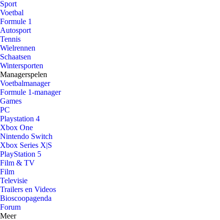
Sport
Voetbal
Formule 1
Autosport
Tennis
Wielrennen
Schaatsen
Wintersporten
Managerspelen
Voetbalmanager
Formule 1-manager
Games
PC
Playstation 4
Xbox One
Nintendo Switch
Xbox Series X|S
PlayStation 5
Film & TV
Film
Televisie
Trailers en Videos
Bioscoopagenda
Forum
Meer