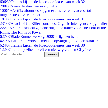
6
06:30
Trailers kijken: de bioscoopreleases van week 32
2
08/08
Nieuw te streamen in augustus
10
06/08
Netflix-abonnees krijgen exclusieve early access tot
uitgebreide GTA VI trailer
1
01/08
Trailers kijken: de bioscoopreleases van week 31
2
31/07
Attack of the Killer Tomatoes: Organic Intelligence krijgt trailer
22
27/07
Sauron smeedt zijn ene ring in de trailer voor The Lord of the
Rings: The Rings of Power
6
27/07
Blade Runner-vervolg '2099' krijgt een trailer
4
27/07
Hal Jordan worstelt met zijn opvolging in Lanterns-trailer
6
24/07
Trailers kijken: de bioscoopreleases van week 30
1
22/07
Trailer: ijdelheid heeft een nieuw gezicht in Clayface