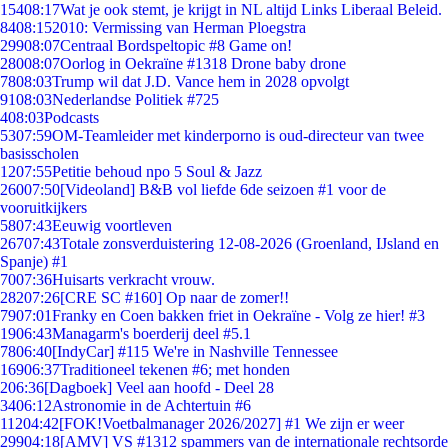
154
08:17
Wat je ook stemt, je krijgt in NL altijd Links Liberaal Beleid.
84
08:15
2010: Vermissing van Herman Ploegstra
299
08:07
Centraal Bordspeltopic #8 Game on!
280
08:07
Oorlog in Oekraïne #1318 Drone baby drone
78
08:03
Trump wil dat J.D. Vance hem in 2028 opvolgt
91
08:03
Nederlandse Politiek #725
4
08:03
Podcasts
53
07:59
OM-Teamleider met kinderporno is oud-directeur van twee
basisscholen
12
07:55
Petitie behoud npo 5 Soul & Jazz
260
07:50
[Videoland] B&B vol liefde 6de seizoen #1 voor de
vooruitkijkers
58
07:43
Eeuwig voortleven
267
07:43
Totale zonsverduistering 12-08-2026 (Groenland, IJsland en
Spanje) #1
70
07:36
Huisarts verkracht vrouw.
282
07:26
[CRE SC #160] Op naar de zomer!!
79
07:01
Franky en Coen bakken friet in Oekraïne - Volg ze hier! #3
19
06:43
Managarm's boerderij deel #5.1
78
06:40
[IndyCar] #115 We're in Nashville Tennessee
169
06:37
Traditioneel tekenen #6; met honden
2
06:36
[Dagboek] Veel aan hoofd - Deel 28
34
06:12
Astronomie in de Achtertuin #6
112
04:42
[FOK!Voetbalmanager 2026/2027] #1 We zijn er weer
299
04:18
[AMV] VS #1312 spammers van de internationale rechtsorde