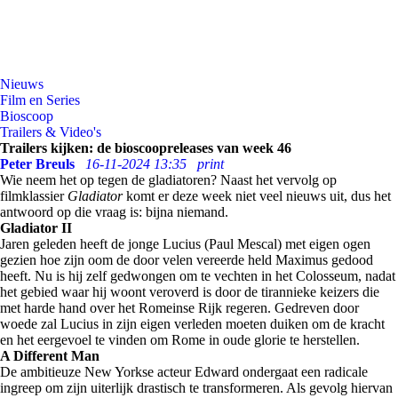
Nieuws
Film en Series
Bioscoop
Trailers & Video's
Trailers kijken: de bioscoopreleases van week 46
Peter Breuls
16-11-2024 13:35
print
Wie neem het op tegen de gladiatoren? Naast het vervolg op
filmklassier
Gladiator
komt er deze week niet veel nieuws uit, dus het
antwoord op die vraag is: bijna niemand.
Gladiator II
Jaren geleden heeft de jonge Lucius (Paul Mescal) met eigen ogen
gezien hoe zijn oom de door velen vereerde held Maximus gedood
heeft. Nu is hij zelf gedwongen om te vechten in het Colosseum, nadat
het gebied waar hij woont veroverd is door de tirannieke keizers die
met harde hand over het Romeinse Rijk regeren. Gedreven door
woede zal Lucius in zijn eigen verleden moeten duiken om de kracht
en het eergevoel te vinden om Rome in oude glorie te herstellen.
A Different Man
De ambitieuze New Yorkse acteur Edward ondergaat een radicale
ingreep om zijn uiterlijk drastisch te transformeren. Als gevolg hiervan