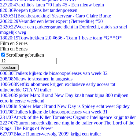
227
20:47
archito's jaren '70 huis #5 - Een nieuw begin
8
20:36
Poepen tijdens het tandenpoetsen
18
20:31
[Boekbespreking] Yesteryear - Caro Claire Burke
206
20:29
Verander een letter expert (7lettereditie) #50
23
20:22
Weer een parkeergarage dicht in Dordrecht, auto's zo snel
mogelijk weg
180
20:19
Touwtrekken 2.0 #636 - Team 1 beste team *G* *O*
Film en Series
Film en Series
Scrollbar gebruiken
opslaan
6
06:30
Trailers kijken: de bioscoopreleases van week 32
2
08/08
Nieuw te streamen in augustus
10
06/08
Netflix-abonnees krijgen exclusieve early access tot
uitgebreide GTA VI trailer
10
03/08
Spider-Man: Brand New Day knalt naar bijna 800 miljoen
euro in eerste weekend
8
01/08
In Spider-Man: Brand New Day is Spidey echt weer Spidey
1
01/08
Trailers kijken: de bioscoopreleases van week 31
2
31/07
Attack of the Killer Tomatoes: Organic Intelligence krijgt trailer
22
27/07
Sauron smeedt zijn ene ring in de trailer voor The Lord of the
Rings: The Rings of Power
6
27/07
Blade Runner-vervolg '2099' krijgt een trailer