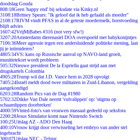
doodslag Gouda
8
08:18
Geen 'happy end' bij seksdate via Kinky.nl
31
08:18
Britney Spears: "Ik geloof dat ik heb gefaald als moeder"
21
08:17
RIVM vindt PFAS in al de geteste moedermelk, borstvoeding
blijft advies
16
07:42
VrijMiBabes #316 (not very sfw!)
32
07:20
Amsterdams dierenasiel DOA overspoeld met babykonijntjes
71
06:36
Meer agressie tegen een andersluidende politieke mening, laat
jij je intimideren?
48
05:34
VS: kans op Russische aanval op NAVO-land groeit,
munitietekort wordt probleem
5
05:32
Nieuwe president De la Espriella gaat strijd aan met
drugskartels Colombia
49
05:28
Trump wil dat J.D. Vance hem in 2028 opvolgt
74
05:24
Israël meldt dood twee militairen in Zuid-Libanon, vergelding
aangekondigd
62
03:28
Random Pics van de Dag #1980
57
02:32
Dikke Van Dale neemt 'vulvalippen' op: 'stigma op
schaamlippen doorbreken'
40
00:59
Vinted-foto's van vrouwen massaal gedeeld op seksfora
22
00:28
Jesus Simulator komt naar Nintendo Switch
1
00:25
Uitslag AZ - ADO Den Haag
4
00:10
Vrouw krijgt door verwisseling het embryo van ander stel
ingebracht
3
00:07
Uitslag NEC - Telstar