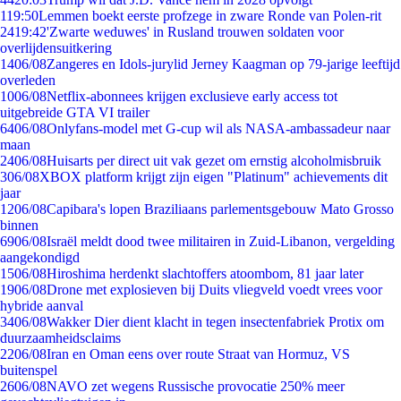
1
19:50
Lemmen boekt eerste profzege in zware Ronde van Polen-rit
24
19:42
'Zwarte weduwes' in Rusland trouwen soldaten voor
overlijdensuitkering
14
06/08
Zangeres en Idols-jurylid Jerney Kaagman op 79-jarige leeftijd
overleden
10
06/08
Netflix-abonnees krijgen exclusieve early access tot
uitgebreide GTA VI trailer
64
06/08
Onlyfans-model met G-cup wil als NASA-ambassadeur naar
maan
24
06/08
Huisarts per direct uit vak gezet om ernstig alcoholmisbruik
3
06/08
XBOX platform krijgt zijn eigen "Platinum" achievements dit
jaar
12
06/08
Capibara's lopen Braziliaans parlementsgebouw Mato Grosso
binnen
69
06/08
Israël meldt dood twee militairen in Zuid-Libanon, vergelding
aangekondigd
15
06/08
Hiroshima herdenkt slachtoffers atoombom, 81 jaar later
19
06/08
Drone met explosieven bij Duits vliegveld voedt vrees voor
hybride aanval
34
06/08
Wakker Dier dient klacht in tegen insectenfabriek Protix om
duurzaamheidsclaims
22
06/08
Iran en Oman eens over route Straat van Hormuz, VS
buitenspel
26
06/08
NAVO zet wegens Russische provocatie 250% meer