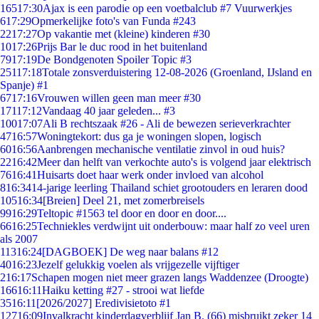
165
17:30
Ajax is een parodie op een voetbalclub #7 Vuurwerkjes
6
17:29
Opmerkelijke foto's van Funda #243
22
17:27
Op vakantie met (kleine) kinderen #30
10
17:26
Prijs Bar le duc rood in het buitenland
79
17:19
De Bondgenoten Spoiler Topic #3
251
17:18
Totale zonsverduistering 12-08-2026 (Groenland, IJsland en
Spanje) #1
67
17:16
Vrouwen willen geen man meer #30
171
17:12
Vandaag 40 jaar geleden... #3
100
17:07
Ali B rechtszaak #26 - Ali de bewezen serieverkrachter
47
16:57
Woningtekort: dus ga je woningen slopen, logisch
60
16:56
Aanbrengen mechanische ventilatie zinvol in oud huis?
22
16:42
Meer dan helft van verkochte auto's is volgend jaar elektrisch
76
16:41
Huisarts doet haar werk onder invloed van alcohol
8
16:34
14-jarige leerling Thailand schiet grootouders en leraren dood
105
16:34
[Breien] Deel 21, met zomerbreisels
99
16:29
Teltopic #1563 tel door en door en door....
66
16:25
Techniekles verdwijnt uit onderbouw: maar half zo veel uren
als 2007
113
16:24
[DAGBOEK] De weg naar balans #12
40
16:23
Jezelf gelukkig voelen als vrijgezelle vijftiger
2
16:17
Schapen mogen niet meer grazen langs Waddenzee (Droogte)
166
16:11
Haiku ketting #27 - strooi wat liefde
35
16:11
[2026/2027] Eredivisietoto #1
127
16:09
Invalkracht kinderdagverblijf Jan B. (66) misbruikt zeker 14