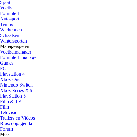
Sport
Voetbal
Formule 1
Autosport
Tennis
Wielrennen
Schaatsen
Wintersporten
Managerspelen
Voetbalmanager
Formule 1-manager
Games
PC
Playstation 4
Xbox One
Nintendo Switch
Xbox Series X|S
PlayStation 5
Film & TV
Film
Televisie
Trailers en Videos
Bioscoopagenda
Forum
Meer