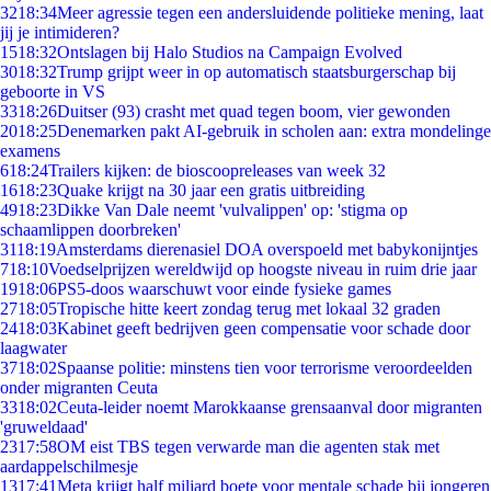
32
18:34
Meer agressie tegen een andersluidende politieke mening, laat
jij je intimideren?
15
18:32
Ontslagen bij Halo Studios na Campaign Evolved
30
18:32
Trump grijpt weer in op automatisch staatsburgerschap bij
geboorte in VS
33
18:26
Duitser (93) crasht met quad tegen boom, vier gewonden
20
18:25
Denemarken pakt AI-gebruik in scholen aan: extra mondelinge
examens
6
18:24
Trailers kijken: de bioscoopreleases van week 32
16
18:23
Quake krijgt na 30 jaar een gratis uitbreiding
49
18:23
Dikke Van Dale neemt 'vulvalippen' op: 'stigma op
schaamlippen doorbreken'
31
18:19
Amsterdams dierenasiel DOA overspoeld met babykonijntjes
7
18:10
Voedselprijzen wereldwijd op hoogste niveau in ruim drie jaar
19
18:06
PS5-doos waarschuwt voor einde fysieke games
27
18:05
Tropische hitte keert zondag terug met lokaal 32 graden
24
18:03
Kabinet geeft bedrijven geen compensatie voor schade door
laagwater
37
18:02
Spaanse politie: minstens tien voor terrorisme veroordeelden
onder migranten Ceuta
33
18:02
Ceuta-leider noemt Marokkaanse grensaanval door migranten
'gruweldaad'
23
17:58
OM eist TBS tegen verwarde man die agenten stak met
aardappelschilmesje
13
17:41
Meta krijgt half miljard boete voor mentale schade bij jongeren