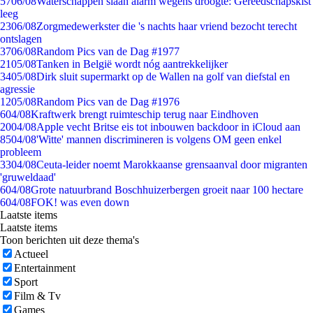
57
06/08
Waterschappen slaan alarm wegens droogte: Gereedschapskist
leeg
23
06/08
Zorgmedewerkster die 's nachts haar vriend bezocht terecht
ontslagen
37
06/08
Random Pics van de Dag #1977
21
05/08
Tanken in België wordt nóg aantrekkelijker
34
05/08
Dirk sluit supermarkt op de Wallen na golf van diefstal en
agressie
12
05/08
Random Pics van de Dag #1976
6
04/08
Kraftwerk brengt ruimteschip terug naar Eindhoven
20
04/08
Apple vecht Britse eis tot inbouwen backdoor in iCloud aan
85
04/08
'Witte' mannen discrimineren is volgens OM geen enkel
probleem
33
04/08
Ceuta-leider noemt Marokkaanse grensaanval door migranten
'gruweldaad'
6
04/08
Grote natuurbrand Boschhuizerbergen groeit naar 100 hectare
6
04/08
FOK! was even down
Laatste items
Laatste items
Toon berichten uit deze thema's
Actueel
Entertainment
Sport
Film & Tv
Games