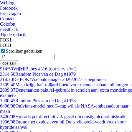
Weblog
Fotoboek
Prijsvragen
Contact
Colofon
Feedback
Tip de redactie
FOK!
FOK!
Scrollbar gebruiken
opslaan
9
14:50
VrijMiBabes #316 (not very sfw!)
33
14:50
Random Pics van de Dag #1979
2
14:30
De FOK!Voetbalmanager 2026/2027 is begonnen
13
09:40
Meta krijgt half miljard boete voor mentale schade bij jongeren
20
09:37
Denemarken pakt AI-gebruik in scholen aan: extra mondelinge
examens
19
00:45
Random Pics van de Dag #1978
64
06/08
Onlyfans-model met G-cup wil als NASA-ambassadeur naar
maan
24
06/08
Huisarts per direct uit vak gezet om ernstig alcoholmisbruik
19
06/08
Drone met explosieven bij Duits vliegveld voedt vrees voor
hybride aanval