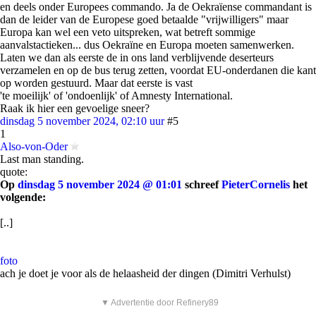
en deels onder Europees commando. Ja de Oekraïense commandant is
dan de leider van de Europese goed betaalde "vrijwilligers" maar
Europa kan wel een veto uitspreken, wat betreft sommige
aanvalstactieken... dus Oekraïne en Europa moeten samenwerken.
Laten we dan als eerste de in ons land verblijvende deserteurs
verzamelen en op de bus terug zetten, voordat EU-onderdanen die kant
op worden gestuurd. Maar dat eerste is vast
'te moeilijk' of 'ondoenlijk' of Amnesty International.
Raak ik hier een gevoelige sneer?
dinsdag 5 november 2024, 02:10 uur
#5
1
Also-von-Oder
Last man standing.
quote:
Op
dinsdag 5 november 2024 @ 01:01
schreef
PieterCornelis
het
volgende:
[..]
foto
ach je doet je voor als de helaasheid der dingen (Dimitri Verhulst)
▼ Advertentie door Refinery89