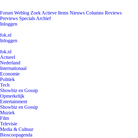
Forum
Weblog
Zoek
Actieve Items
Nieuws
Columns
Reviews
Previews
Specials
Archief
Inloggen
fok.nl
Inloggen
fok.nl
Actueel
Nederland
Internationaal
Economie
Politiek
Tech
Showbiz en Gossip
Opmerkelijk
Entertainment
Showbiz en Gossip
Muziek
Film
Televisie
Media & Cultuur
Bioscoopagenda