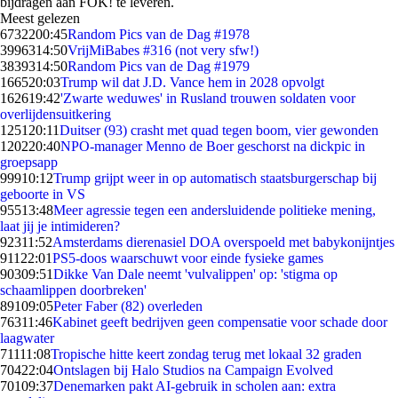
bijdragen aan FOK! te leveren.
Meest gelezen
67322
00:45
Random Pics van de Dag #1978
39963
14:50
VrijMiBabes #316 (not very sfw!)
38393
14:50
Random Pics van de Dag #1979
1665
20:03
Trump wil dat J.D. Vance hem in 2028 opvolgt
1626
19:42
'Zwarte weduwes' in Rusland trouwen soldaten voor
overlijdensuitkering
1251
20:11
Duitser (93) crasht met quad tegen boom, vier gewonden
1202
20:40
NPO-manager Menno de Boer geschorst na dickpic in
groepsapp
999
10:12
Trump grijpt weer in op automatisch staatsburgerschap bij
geboorte in VS
955
13:48
Meer agressie tegen een andersluidende politieke mening,
laat jij je intimideren?
923
11:52
Amsterdams dierenasiel DOA overspoeld met babykonijntjes
911
22:01
PS5-doos waarschuwt voor einde fysieke games
903
09:51
Dikke Van Dale neemt 'vulvalippen' op: 'stigma op
schaamlippen doorbreken'
891
09:05
Peter Faber (82) overleden
763
11:46
Kabinet geeft bedrijven geen compensatie voor schade door
laagwater
711
11:08
Tropische hitte keert zondag terug met lokaal 32 graden
704
22:04
Ontslagen bij Halo Studios na Campaign Evolved
701
09:37
Denemarken pakt AI-gebruik in scholen aan: extra