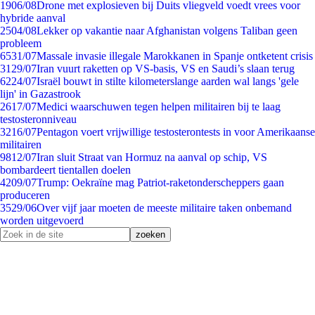
19
06/08
Drone met explosieven bij Duits vliegveld voedt vrees voor
hybride aanval
25
04/08
Lekker op vakantie naar Afghanistan volgens Taliban geen
probleem
65
31/07
Massale invasie illegale Marokkanen in Spanje ontketent crisis
31
29/07
Iran vuurt raketten op VS-basis, VS en Saudi’s slaan terug
62
24/07
Israël bouwt in stilte kilometerslange aarden wal langs 'gele
lijn' in Gazastrook
26
17/07
Medici waarschuwen tegen helpen militairen bij te laag
testosteronniveau
32
16/07
Pentagon voert vrijwillige testosterontests in voor Amerikaanse
militairen
98
12/07
Iran sluit Straat van Hormuz na aanval op schip, VS
bombardeert tientallen doelen
42
09/07
Trump: Oekraïne mag Patriot-raketonderscheppers gaan
produceren
35
29/06
Over vijf jaar moeten de meeste militaire taken onbemand
worden uitgevoerd