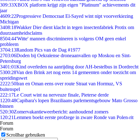
3
09:33
XBOX platform krijgt zijn eigen "Platinum" achievements dit
jaar
46
09:22
Progressieve Democraat El-Sayed wint nipt voorverkiezing
Michigan
34
08:18
Wakker Dier dient klacht in tegen insectenfabriek Protix om
duurzaamheidsclaims
85
04:44
'Witte' mannen discrimineren is volgens OM geen enkel
probleem
37
04:13
Random Pics van de Dag #1977
27
03:06
Doden bij Oekraïense droneaanvallen op Moskou en Sint-
Petersburg
34
01:01
Kind overleden na aanrijding door AH-bestelbus in Dordrecht
53
00:28
Van den Brink zet nog eens 14 gemeenten onder toezicht om
spreidingswet
22
22:50
Iran en Oman eens over route Straat van Hormuz, VS
buitenspel
2
22:17
Le Court wint na nerveuze finale, Pieterse derde
12
20:48
Capibara's lopen Braziliaans parlementsgebouw Mato Grosso
binnen
5
20:30
Zomervakantieweerbericht: aanhoudend zomers
1
20:21
Lemmen boekt eerste profzege in zware Ronde van Polen-rit
Forum
Forum
Scrollbar gebruiken