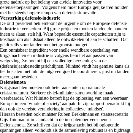
grote nadruk op het belang van civiele innovaties voor
defensietoepassingen. Volgens hem moet Europa gelijke tred houden
met het steeds hogere tempo van defensie-innovatie.
Versterking defensie-industrie
De oud-president beklemtoont de urgentie om de Europese defensie-
industrie te versterken. Bij grote projecten moeten landen de handen
ineen te slaan, stelt hij. Want bepaalde essentiële capaciteiten zijn te
kostbaar om als lidstaat alleen te ontwikkelen of aan te schaffen. Dat
geldt zelfs voor landen met het grootste budget.
Een onmisbaar ingrediënt voor snelle wendbare opschaling van
krijgsmachten en industrie is volgens hem het aanpassen van
wetgeving. Zo noemt hij een volledige herziening van de
(defensie)aanbestedingsrichtlijnen. Niinistö vindt het gemiste kans als
het lidstaten niet lukt de uitgaven goed te coördineren, juist nu landen
meer gaan besteden.
Defensienota
Krijgsmachten moeten ook beter aansluiten op nationale
crisisstructuren. Sterkere civiel-militaire samenwerking maakt
weerbaarder. Wat Niinistö betreft ligt de oplossing van een weerbaar
Europa in een ‘whole of society’ aanpak. In zijn rapport benadrukt hij
dan ook de vereiste verandering in collectieve 'mindset'.
Hieraan besteden ook minister Ruben Brekelmans en staatssecretaris
Gijs Tuinman ruim aandacht in de in september verschenen
Defensienota. Ze schrijven dat de krijgsmacht het bij oplopende
spanningen alleen volhoudt als de samenleving robuust is en bijdraagt.