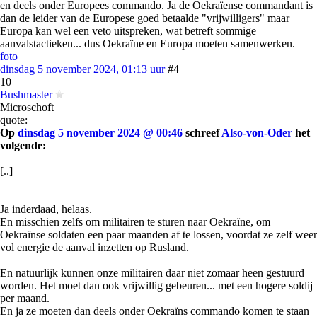
en deels onder Europees commando. Ja de Oekraïense commandant is
dan de leider van de Europese goed betaalde "vrijwilligers" maar
Europa kan wel een veto uitspreken, wat betreft sommige
aanvalstactieken... dus Oekraïne en Europa moeten samenwerken.
foto
dinsdag 5 november 2024, 01:13 uur
#4
10
Bushmaster
Microschoft
quote:
Op
dinsdag 5 november 2024 @ 00:46
schreef
Also-von-Oder
het
volgende:
[..]
Ja inderdaad, helaas.
En misschien zelfs om militairen te sturen naar Oekraïne, om
Oekraïnse soldaten een paar maanden af te lossen, voordat ze zelf weer
vol energie de aanval inzetten op Rusland.
En natuurlijk kunnen onze militairen daar niet zomaar heen gestuurd
worden. Het moet dan ook vrijwillig gebeuren... met een hogere soldij
per maand.
En ja ze moeten dan deels onder Oekraïns commando komen te staan