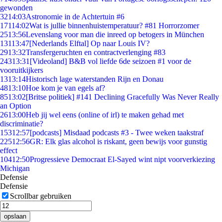
gewonden
32
14:03
Astronomie in de Achtertuin #6
171
14:02
Wat is jullie binnenhuistemperatuur? #81 Horrorzomer
25
13:56
Levenslang voor man die inreed op betogers in München
131
13:47
[Nederlands Elftal] Op naar Louis IV?
29
13:32
Transfergeruchten en contractverlenging #83
243
13:31
[Videoland] B&B vol liefde 6de seizoen #1 voor de
vooruitkijkers
13
13:14
Historisch lage waterstanden Rijn en Donau
48
13:10
Hoe kom je van egels af?
85
13:02
[Britse politiek] #141 Declining Gracefully Was Never Really
an Option
26
13:00
Heb jij wel eens (online of irl) te maken gehad met
discriminatie?
153
12:57
[podcasts] Misdaad podcasts #3 - Twee weken taakstraf
225
12:56
GR: Elk glas alcohol is riskant, geen bewijs voor gunstig
effect
104
12:50
Progressieve Democraat El-Sayed wint nipt voorverkiezing
Michigan
Defensie
Defensie
Scrollbar gebruiken
opslaan