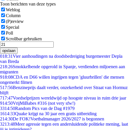
Toon berichten van deze types
Weblog
Column
(P)review
Special
Poll
Scrollbar gebruiken
opslaan
0
18:31
Vier aanhoudingen na doodsbedreiging burgemeester Depla
van Breda
2
18:26
Smokkelbende opgerold in Spanje, verdienden miljoenen aan
migranten
9
18:08
CDA en D66 willen ingrijpen tegen 'gluurbrillen' die mensen
ongemerkt filmen
5
17:56
Benzineprijs daalt verder, onzekerheid over Straat van Hormuz
blijft
7
17:47
Voedselprijzen wereldwijd op hoogste niveau in ruim drie jaar
9
14:50
VrijMiBabes #316 (not very sfw!)
33
14:50
Random Pics van de Dag #1979
16
14:33
Quake krijgt na 30 jaar een gratis uitbreiding
2
14:30
De FOK!Voetbalmanager 2026/2027 is begonnen
32
13:48
Meer agressie tegen een andersluidende politieke mening, laat
jij je intimideren?