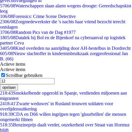
gevechtsvliegtuigen in
57
06/08
Waterschappen slaan alarm wegens droogte: Gereedschapskist
leeg
1
06/08
Forensics: Crime Scene Detective
23
06/08
Zorgmedewerkster die 's nachts haar vriend bezocht terecht
ontslagen
37
06/08
Random Pics van de Dag #1977
18
05/08
Datalek bij Bol en de Bijenkorf na cyberaanval op logistiek
partner Ceva
34
05/08
Kind overleden na aanrijding door AH-bestelbus in Dordrecht
6
05/08
Nieuw slachtoffer in kindermisbruikzaak zorgprofessional Jan
B. (66)
Actieve items
Actieve items
Scrollbar gebruiken
opslaan
2
18:43
Smokkelbende opgerold in Spanje, verdienden miljoenen aan
migranten
24
18:41
'Zwarte weduwes' in Rusland trouwen soldaten voor
overlijdensuitkering
9
18:39
CDA en D66 willen ingrijpen tegen 'gluurbrillen' die mensen
ongemerkt filmen
5
18:35
Benzineprijs daalt verder, onzekerheid over Straat van Hormuz
blijft