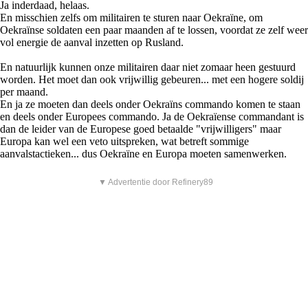
Ja inderdaad, helaas.
En misschien zelfs om militairen te sturen naar Oekraïne, om
Oekraïnse soldaten een paar maanden af te lossen, voordat ze zelf weer
vol energie de aanval inzetten op Rusland.
En natuurlijk kunnen onze militairen daar niet zomaar heen gestuurd
worden. Het moet dan ook vrijwillig gebeuren... met een hogere soldij
per maand.
En ja ze moeten dan deels onder Oekraïns commando komen te staan
en deels onder Europees commando. Ja de Oekraïense commandant is
dan de leider van de Europese goed betaalde "vrijwilligers" maar
Europa kan wel een veto uitspreken, wat betreft sommige
aanvalstactieken... dus Oekraïne en Europa moeten samenwerken.
▼ Advertentie door Refinery89