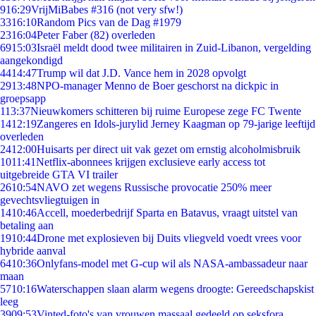
9
16:29
VrijMiBabes #316 (not very sfw!)
33
16:10
Random Pics van de Dag #1979
23
16:04
Peter Faber (82) overleden
69
15:03
Israël meldt dood twee militairen in Zuid-Libanon, vergelding
aangekondigd
44
14:47
Trump wil dat J.D. Vance hem in 2028 opvolgt
29
13:48
NPO-manager Menno de Boer geschorst na dickpic in
groepsapp
1
13:37
Nieuwkomers schitteren bij ruime Europese zege FC Twente
14
12:19
Zangeres en Idols-jurylid Jerney Kaagman op 79-jarige leeftijd
overleden
24
12:00
Huisarts per direct uit vak gezet om ernstig alcoholmisbruik
10
11:41
Netflix-abonnees krijgen exclusieve early access tot
uitgebreide GTA VI trailer
26
10:54
NAVO zet wegens Russische provocatie 250% meer
gevechtsvliegtuigen in
14
10:46
Accell, moederbedrijf Sparta en Batavus, vraagt uitstel van
betaling aan
19
10:44
Drone met explosieven bij Duits vliegveld voedt vrees voor
hybride aanval
64
10:36
Onlyfans-model met G-cup wil als NASA-ambassadeur naar
maan
57
10:16
Waterschappen slaan alarm wegens droogte: Gereedschapskist
leeg
39
09:53
Vinted-foto's van vrouwen massaal gedeeld op seksfora