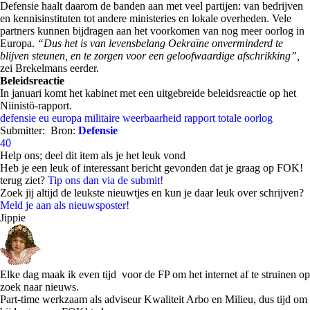
Defensie haalt daarom de banden aan met veel partijen: van bedrijven
en kennisinstituten tot andere ministeries en lokale overheden. Vele
partners kunnen bijdragen aan het voorkomen van nog meer oorlog in
Europa.
“Dus het is van levensbelang Oekraïne onverminderd te
blijven steunen, en te zorgen voor een geloofwaardige afschrikking”,
zei Brekelmans eerder.
Beleidsreactie
In januari komt het kabinet met een uitgebreide beleidsreactie op het
Niinistö-rapport.
defensie
eu
europa
militaire weerbaarheid
rapport
totale oorlog
Submitter:
Bron:
Defensie
40
Help ons; deel dit item als je het leuk vond
Heb je een leuk of interessant bericht gevonden dat je graag op FOK!
terug ziet?
Tip ons dan via de submit!
Zoek jij altijd de leukste nieuwtjes en kun je daar leuk over schrijven?
Meld je aan als nieuwsposter!
Jippie
Elke dag maak ik even tijd voor de FP om het internet af te struinen op
zoek naar nieuws.
Part-time werkzaam als adviseur Kwaliteit Arbo en Milieu, dus tijd om