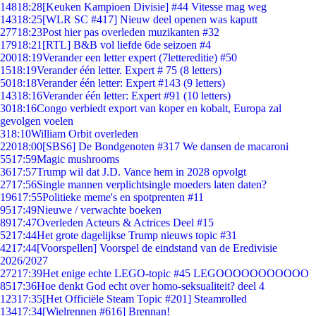
148
18:28
[Keuken Kampioen Divisie] #44 Vitesse mag weg
143
18:25
[WLR SC #417] Nieuw deel openen was kaputt
277
18:23
Post hier pas overleden muzikanten #32
179
18:21
[RTL] B&B vol liefde 6de seizoen #4
200
18:19
Verander een letter expert (7lettereditie) #50
15
18:19
Verander één letter. Expert # 75 (8 letters)
50
18:18
Verander één letter: Expert #143 (9 letters)
143
18:16
Verander één letter: Expert #91 (10 letters)
30
18:16
Congo verbiedt export van koper en kobalt, Europa zal
gevolgen voelen
3
18:10
William Orbit overleden
220
18:00
[SBS6] De Bondgenoten #317 We dansen de macaroni
55
17:59
Magic mushrooms
36
17:57
Trump wil dat J.D. Vance hem in 2028 opvolgt
27
17:56
Single mannen verplichtsingle moeders laten daten?
196
17:55
Politieke meme's en spotprenten #11
95
17:49
Nieuwe / verwachte boeken
89
17:47
Overleden Acteurs & Actrices Deel #15
52
17:44
Het grote dagelijkse Trump nieuws topic #31
42
17:44
[Voorspellen] Voorspel de eindstand van de Eredivisie
2026/2027
272
17:39
Het enige echte LEGO-topic #45 LEGOOOOOOOOOOO
85
17:36
Hoe denkt God echt over homo-seksualiteit? deel 4
123
17:35
[Het Officiële Steam Topic #201] Steamrolled
134
17:34
[Wielrennen #616] Brennan!