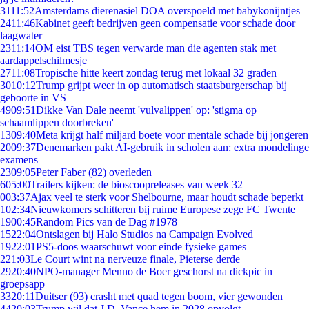
31
11:52
Amsterdams dierenasiel DOA overspoeld met babykonijntjes
24
11:46
Kabinet geeft bedrijven geen compensatie voor schade door
laagwater
23
11:14
OM eist TBS tegen verwarde man die agenten stak met
aardappelschilmesje
27
11:08
Tropische hitte keert zondag terug met lokaal 32 graden
30
10:12
Trump grijpt weer in op automatisch staatsburgerschap bij
geboorte in VS
49
09:51
Dikke Van Dale neemt 'vulvalippen' op: 'stigma op
schaamlippen doorbreken'
13
09:40
Meta krijgt half miljard boete voor mentale schade bij jongeren
20
09:37
Denemarken pakt AI-gebruik in scholen aan: extra mondelinge
examens
23
09:05
Peter Faber (82) overleden
6
05:00
Trailers kijken: de bioscoopreleases van week 32
0
03:37
Ajax veel te sterk voor Shelbourne, maar houdt schade beperkt
1
02:34
Nieuwkomers schitteren bij ruime Europese zege FC Twente
19
00:45
Random Pics van de Dag #1978
15
22:04
Ontslagen bij Halo Studios na Campaign Evolved
19
22:01
PS5-doos waarschuwt voor einde fysieke games
2
21:03
Le Court wint na nerveuze finale, Pieterse derde
29
20:40
NPO-manager Menno de Boer geschorst na dickpic in
groepsapp
33
20:11
Duitser (93) crasht met quad tegen boom, vier gewonden
44
20:03
Trump wil dat J.D. Vance hem in 2028 opvolgt