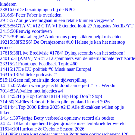
kinderen
238
16:05
De bezuinigingen bij de NPO
18
16:04
Peter Faber is overleden
39
15:57
Zou je vreemdgaan in een relatie kunnen vergeven?
66
15:56
GTA VI #12 GTA VI Extended look 27 Augustus Netflix/YT
34
15:50
Eeuwig voortleven
27
15:39
Pinda-allergie? Andermans poep slikken helpt misschien
192
15:38
[SBS6] De Oranjezomer #10 Helene je kan het niet stop
ermee
176
15:36
[Live Eredivisie #1784] Dying seconds van het seizoen!
240
15:31
[AMV] VS #1312 spammers van de internationale rechtsorde
233
15:21
Frontpage Feedback Topic #60
144
15:17
De EU-politiek #6 Musk naar Europa!
163
15:13
Politieke podcasts #1
5
15:11
Geen miljonair zijn door tijdverspilling
141
15:02
Zaken waar je je echt dood aan ergert #17 - Werklui
70
14:53
Afvallen met injecties #4
131
14:52
Hip Hop Central #114 Hip Hop Don´t Stop!
7
14:50
[X-Files Reboot] Filmen pilot gepland in mei 2026
240
14:41
Top 2000 Editie 2025 #243 Alle dikzakken willen op je
lijken
14
14:13
97-jarige Betty verbreekt opnieuw record als oudste
34
14:11
Klacht ingediend tegen grootste insectenfabriek ter wereld
116
14:10
Hurricane & Cyclone Season 2026
7
14:09
Spaanse kust onder vuur van Portugese oorlogsschepen: 120