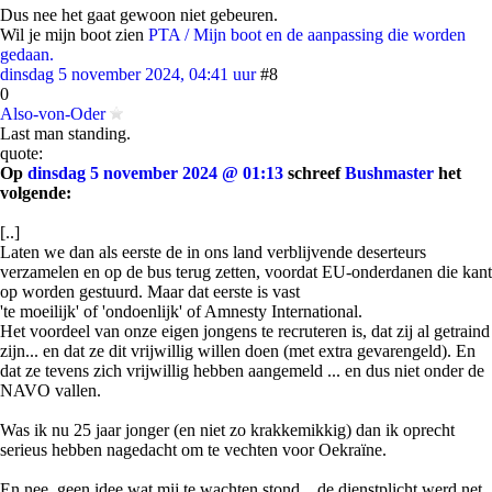
Dus nee het gaat gewoon niet gebeuren.
Wil je mijn boot zien
PTA / Mijn boot en de aanpassing die worden
gedaan.
dinsdag 5 november 2024, 04:41 uur
#8
0
Also-von-Oder
Last man standing.
quote:
Op
dinsdag 5 november 2024 @ 01:13
schreef
Bushmaster
het
volgende:
[..]
Laten we dan als eerste de in ons land verblijvende deserteurs
verzamelen en op de bus terug zetten, voordat EU-onderdanen die kant
op worden gestuurd. Maar dat eerste is vast
'te moeilijk' of 'ondoenlijk' of Amnesty International.
Het voordeel van onze eigen jongens te recruteren is, dat zij al getraind
zijn... en dat ze dit vrijwillig willen doen (met extra gevarengeld). En
dat ze tevens zich vrijwillig hebben aangemeld ... en dus niet onder de
NAVO vallen.
Was ik nu 25 jaar jonger (en niet zo krakkemikkig) dan ik oprecht
serieus hebben nagedacht om te vechten voor Oekraïne.
En nee, geen idee wat mij te wachten stond... de dienstplicht werd net