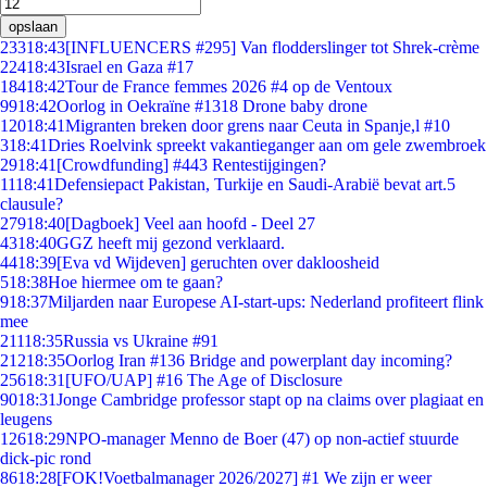
opslaan
233
18:43
[INFLUENCERS #295] Van flodderslinger tot Shrek-crème
224
18:43
Israel en Gaza #17
184
18:42
Tour de France femmes 2026 #4 op de Ventoux
99
18:42
Oorlog in Oekraïne #1318 Drone baby drone
120
18:41
Migranten breken door grens naar Ceuta in Spanje,l #10
3
18:41
Dries Roelvink spreekt vakantieganger aan om gele zwembroek
29
18:41
[Crowdfunding] #443 Rentestijgingen?
11
18:41
Defensiepact Pakistan, Turkije en Saudi-Arabië bevat art.5
clausule?
279
18:40
[Dagboek] Veel aan hoofd - Deel 27
43
18:40
GGZ heeft mij gezond verklaard.
44
18:39
[Eva vd Wijdeven] geruchten over dakloosheid
5
18:38
Hoe hiermee om te gaan?
9
18:37
Miljarden naar Europese AI-start-ups: Nederland profiteert flink
mee
211
18:35
Russia vs Ukraine #91
212
18:35
Oorlog Iran #136 Bridge and powerplant day incoming?
256
18:31
[UFO/UAP] #16 The Age of Disclosure
90
18:31
Jonge Cambridge professor stapt op na claims over plagiaat en
leugens
126
18:29
NPO-manager Menno de Boer (47) op non-actief stuurde
dick-pic rond
86
18:28
[FOK!Voetbalmanager 2026/2027] #1 We zijn er weer