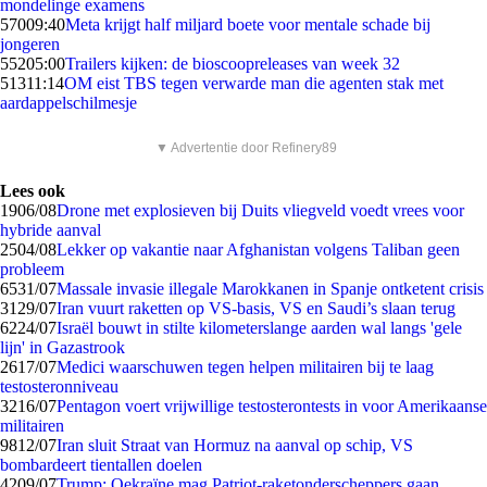
mondelinge examens
570
09:40
Meta krijgt half miljard boete voor mentale schade bij
jongeren
552
05:00
Trailers kijken: de bioscoopreleases van week 32
513
11:14
OM eist TBS tegen verwarde man die agenten stak met
aardappelschilmesje
▼ Advertentie door Refinery89
Lees ook
19
06/08
Drone met explosieven bij Duits vliegveld voedt vrees voor
hybride aanval
25
04/08
Lekker op vakantie naar Afghanistan volgens Taliban geen
probleem
65
31/07
Massale invasie illegale Marokkanen in Spanje ontketent crisis
31
29/07
Iran vuurt raketten op VS-basis, VS en Saudi’s slaan terug
62
24/07
Israël bouwt in stilte kilometerslange aarden wal langs 'gele
lijn' in Gazastrook
26
17/07
Medici waarschuwen tegen helpen militairen bij te laag
testosteronniveau
32
16/07
Pentagon voert vrijwillige testosterontests in voor Amerikaanse
militairen
98
12/07
Iran sluit Straat van Hormuz na aanval op schip, VS
bombardeert tientallen doelen
42
09/07
Trump: Oekraïne mag Patriot-raketonderscheppers gaan