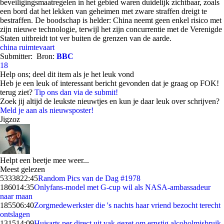
beveiligingsmaatregelen in het gebied waren duidelijk zichtbaar, zoals
een bord dat het lekken van geheimen met zware straffen dreigt te
bestraffen. De boodschap is helder: China neemt geen enkel risico met
zijn nieuwe technologie, terwijl het zijn concurrentie met de Verenigde
Staten uitbreidt tot ver buiten de grenzen van de aarde.
china
ruimtevaart
Submitter:
Bron:
BBC
18
Help ons; deel dit item als je het leuk vond
Heb je een leuk of interessant bericht gevonden dat je graag op FOK!
terug ziet?
Tip ons dan via de submit!
Zoek jij altijd de leukste nieuwtjes en kun je daar leuk over schrijven?
Meld je aan als nieuwsposter!
Jigzoz
Helpt een beetje mee weer...
Meest gelezen
53338
22:45
Random Pics van de Dag #1978
1860
14:35
Onlyfans-model met G-cup wil als NASA-ambassadeur
naar maan
1855
06:40
Zorgmedewerkster die 's nachts haar vriend bezocht terecht
ontslagen
1315
14:09
Huisarts per direct uit vak gezet om ernstig alcoholmisbruik