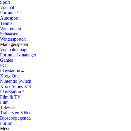
Sport
Voetbal
Formule 1
Autosport
Tennis
Wielrennen
Schaatsen
Wintersporten
Managerspelen
Voetbalmanager
Formule 1-manager
Games
PC
Playstation 4
Xbox One
Nintendo Switch
Xbox Series X|S
PlayStation 5
Film & TV
Film
Televisie
Trailers en Videos
Bioscoopagenda
Forum
Meer