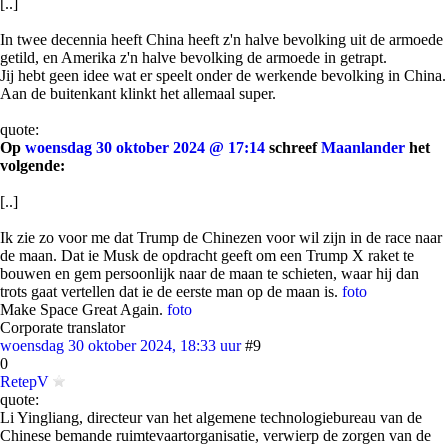
[..]
In twee decennia heeft China heeft z'n halve bevolking uit de armoede
getild, en Amerika z'n halve bevolking de armoede in getrapt.
Jij hebt geen idee wat er speelt onder de werkende bevolking in China.
Aan de buitenkant klinkt het allemaal super.
quote:
Op
woensdag 30 oktober 2024 @ 17:14
schreef
Maanlander
het
volgende:
[..]
Ik zie zo voor me dat Trump de Chinezen voor wil zijn in de race naar
de maan. Dat ie Musk de opdracht geeft om een Trump X raket te
bouwen en gem persoonlijk naar de maan te schieten, waar hij dan
trots gaat vertellen dat ie de eerste man op de maan is.
foto
Make Space Great Again.
foto
Corporate translator
woensdag 30 oktober 2024, 18:33 uur
#9
0
RetepV
quote:
Li Yingliang, directeur van het algemene technologiebureau van de
Chinese bemande ruimtevaartorganisatie, verwierp de zorgen van de