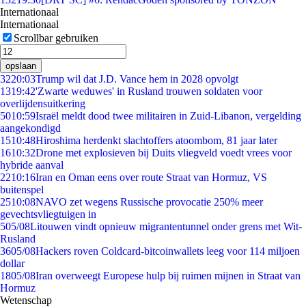
Internationaal
Internationaal
Scrollbar gebruiken
opslaan
32
20:03
Trump wil dat J.D. Vance hem in 2028 opvolgt
13
19:42
'Zwarte weduwes' in Rusland trouwen soldaten voor
overlijdensuitkering
50
10:59
Israël meldt dood twee militairen in Zuid-Libanon, vergelding
aangekondigd
15
10:48
Hiroshima herdenkt slachtoffers atoombom, 81 jaar later
16
10:32
Drone met explosieven bij Duits vliegveld voedt vrees voor
hybride aanval
22
10:16
Iran en Oman eens over route Straat van Hormuz, VS
buitenspel
25
10:08
NAVO zet wegens Russische provocatie 250% meer
gevechtsvliegtuigen in
5
05/08
Litouwen vindt opnieuw migrantentunnel onder grens met Wit-
Rusland
36
05/08
Hackers roven Coldcard-bitcoinwallets leeg voor 114 miljoen
dollar
18
05/08
Iran overweegt Europese hulp bij ruimen mijnen in Straat van
Hormuz
Wetenschap