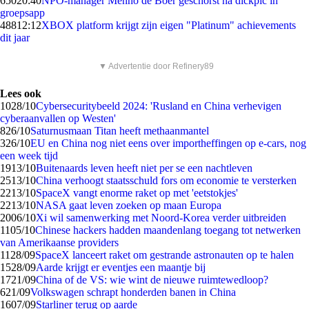
650
20:40
NPO-manager Menno de Boer geschorst na dickpic in
groepsapp
488
12:12
XBOX platform krijgt zijn eigen "Platinum" achievements
dit jaar
▼ Advertentie door Refinery89
Lees ook
10
28/10
Cybersecuritybeeld 2024: 'Rusland en China verhevigen
cyberaanvallen op Westen'
8
26/10
Saturnusmaan Titan heeft methaanmantel
3
26/10
EU en China nog niet eens over importheffingen op e-cars, nog
een week tijd
19
13/10
Buitenaards leven heeft niet per se een nachtleven
25
13/10
China verhoogt staatsschuld fors om economie te versterken
22
13/10
SpaceX vangt enorme raket op met 'eetstokjes'
22
13/10
NASA gaat leven zoeken op maan Europa
20
06/10
Xi wil samenwerking met Noord-Korea verder uitbreiden
11
05/10
Chinese hackers hadden maandenlang toegang tot netwerken
van Amerikaanse providers
11
28/09
SpaceX lanceert raket om gestrande astronauten op te halen
15
28/09
Aarde krijgt er eventjes een maantje bij
17
21/09
China of de VS: wie wint de nieuwe ruimtewedloop?
6
21/09
Volkswagen schrapt honderden banen in China
16
07/09
Starliner terug op aarde