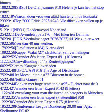
binnen
188
23:20
[SBS6] De Oranjezomer #10 Helene je kan het niet stop
ermee
18
23:19
Waarom doen vrouwen altijd hun telly in de kontzak?
233
23:16
Top 2000 Editie 2025 #243 Alle dikzakken willen op je
lijken
51
23:11
[NPO1] Goedenavond Nederland
254
23:11
De Avondetappe #176 - Met Ellen ten Damme.
76
23:01
[FOK!Voetbalmanager 2026/2027] #1 We zijn er weer
79
22:59
Meer dan 40 uur werken.
179
22:56
[PlayStation #184] Nieuw deel
109
22:56
Kapper Walat (27) slachtoffer van vernielingen
140
22:52
Verander één letter: Expert #91 (10 letters)
11
22:52
[Crowdfunding] #443 Rentestijgingen?
60
22:52
Jerney Kaagman overleden
255
22:48
[UFO/UAP] #16 The Age of Disclosure
75
22:48
Het Moestuintopic #37 Bloesem in de bomen
55
22:46
[Netflix Games] #1
267
22:44
Banken met hoge rente topic #95 - Dichter naar de 0
47
22:42
Verander één letter: Expert #143 (9 letters)
11
22:40
Levenslang voor man die inreed op betogers in München
197
22:35
Verander een letter expert (7lettereditie) #50
12
22:30
Verander één letter. Expert # 75 (8 letters)
195
22:29
[Conference League Donderdag 20:00 uur] Ajax -
Shelbourne FC #2