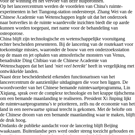
voor de winning en het vervoer van deze hulpbronnen.
Op het lanceercentrum werden de voordelen van China's ruimte-
experimenten in het Tiangong-station onderstreept. Zhang Wei van de
Chinese Academie van Wetenschappen legde uit dat het onderzoek
naar botverlies in de ruimte waardevolle inzichten biedt die op aarde
kunnen worden toegepast, met name voor de behandeling van
osteoporose.
China blijft zijn technologische en wetenschappelijke vooruitgang
echter bescheiden presenteren. Bij de lancering van de routekaart voor
toekomstige missies, waaronder de bouw van een onderzoeksstation
op de maan en jet ophalen van atmosferische monsters van Venus,
benadrukte Ding Chibiao van de Chinese Academie van
Wetenschappen dat het land
‘niet veel bereikt’
heeft in vergelijking met
ontwikkelde landen.
Naast deze bescheidenheid erkenden functionarissen van het
lanceercentrum de aanzienlijke uitdagingen die voor hen liggen. De
woordvoerder van het Chinese bemande ruimtevaartprogramma, Lin
Xiqiang, sprak over de complexe technologie en het krappe tijdschema
om een bemande maanlanding te realiseren. President Xi Jinping lijkt
de ruimtevaartprogramma’s te prioriteren, zelfs nu de economie van het
land in een neerwaartse spiraal terecht is gekomen. Met de belofte om
de Chinese droom van een bemande maanlanding waar te maken, blijft
de druk hoog.
Ondanks de publieke aandacht voor de lancering blijft Beijing
waakzaam. Buitenlandse pers werd onder streng toezicht gehouden en