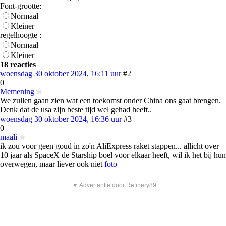
Font-grootte:
Normaal
Kleiner
regelhoogte :
Normaal
Kleiner
18 reacties
woensdag 30 oktober 2024, 16:11 uur
#2
0
Memening
We zullen gaan zien wat een toekomst onder China ons gaat brengen.
Denk dat de usa zijn beste tijd wel gehad heeft..
woensdag 30 oktober 2024, 16:36 uur
#3
0
maali
ik zou voor geen goud in zo'n AliExpress raket stappen... allicht over
10 jaar als SpaceX de Starship boel voor elkaar heeft, wil ik het bij hun
overwegen, maar liever ook niet
foto
▼ Advertentie door Refinery89