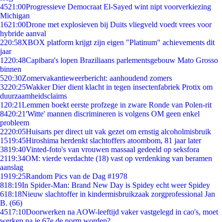
45
21:00
Progressieve Democraat El-Sayed wint nipt voorverkiezing
Michigan
16
21:00
Drone met explosieven bij Duits vliegveld voedt vrees voor
hybride aanval
2
20:58
XBOX platform krijgt zijn eigen "Platinum" achievements dit
jaar
12
20:48
Capibara's lopen Braziliaans parlementsgebouw Mato Grosso
binnen
5
20:30
Zomervakantieweerbericht: aanhoudend zomers
32
20:25
Wakker Dier dient klacht in tegen insectenfabriek Protix om
duurzaamheidsclaims
1
20:21
Lemmen boekt eerste profzege in zware Ronde van Polen-rit
84
20:21
'Witte' mannen discrimineren is volgens OM geen enkel
probleem
22
20:05
Huisarts per direct uit vak gezet om ernstig alcoholmisbruik
15
19:45
Hiroshima herdenkt slachtoffers atoombom, 81 jaar later
38
19:40
Vinted-foto's van vrouwen massaal gedeeld op seksfora
21
19:34
OM: vierde verdachte (18) vast op verdenking van beramen
aanslag
19
19:25
Random Pics van de Dag #1978
8
18:19
In Spider-Man: Brand New Day is Spidey echt weer Spidey
6
18:18
Nieuw slachtoffer in kindermisbruikzaak zorgprofessional Jan
B. (66)
45
17:10
Doorwerken na AOW-leeftijd vaker vastgelegd in cao's, moet
werken na je 67e de norm worden?