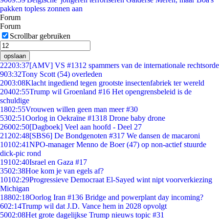
pakken topless zonnen aan
Forum
Forum
Scrollbar gebruiken
opslaan
222
03:37
[AMV] VS #1312 spammers van de internationale rechtsorde
9
03:32
Tony Scott (54) overleden
20
03:08
Klacht ingediend tegen grootste insectenfabriek ter wereld
204
02:55
Trump wil Groenland #16 Het opengrensbeleid is de
schuldige
18
02:55
Vrouwen willen geen man meer #30
53
02:51
Oorlog in Oekraïne #1318 Drone baby drone
260
02:50
[Dagboek] Veel aan hoofd - Deel 27
212
02:48
[SBS6] De Bondgenoten #317 We dansen de macaroni
101
02:41
NPO-manager Menno de Boer (47) op non-actief stuurde
dick-pic rond
191
02:40
Israel en Gaza #17
35
02:38
Hoe kom je van egels af?
101
02:29
Progressieve Democraat El-Sayed wint nipt voorverkiezing
Michigan
188
02:18
Oorlog Iran #136 Bridge and powerplant day incoming?
6
02:14
Trump wil dat J.D. Vance hem in 2028 opvolgt
50
02:08
Het grote dagelijkse Trump nieuws topic #31