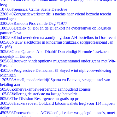
leeg
1
07:00
Forensics: Crime Scene Detective
23
06:40
Zorgmedewerkster die 's nachts haar vriend bezocht terecht
ontslagen
33
06/08
Random Pics van de Dag #1977
18
05/08
Datalek bij Bol en de Bijenkorf na cyberaanval op logistiek
partner Ceva
34
05/08
Kind overleden na aanrijding door AH-bestelbus in Dordrecht
6
05/08
Nieuw slachtoffer in kindermisbruikzaak zorgprofessional Jan
B. (66)
3
05/08
Geen Qatar en Abu Dhabi? Dan eindigt Formule 1-seizoen
mogelijk in Europa
5
05/08
Litouwen vindt opnieuw migrantentunnel onder grens met Wit-
Rusland
45
05/08
Progressieve Democraat El-Sayed wint nipt voorverkiezing
Michigan
12
05/08
Accell, moederbedrijf Sparta en Batavus, vraagt uitstel van
betaling aan
5
05/08
Zomervakantieweerbericht: aanhoudend zomers
1
05/08
Vollering de sterkste na lastige heuvelrit
8
05/08
The Division Resurgence nu gratis op pc
36
05/08
Hackers roven Coldcard-bitcoinwallets leeg voor 114 miljoen
dollar
45
05/08
Doorwerken na AOW-leeftijd vaker vastgelegd in cao's, moet