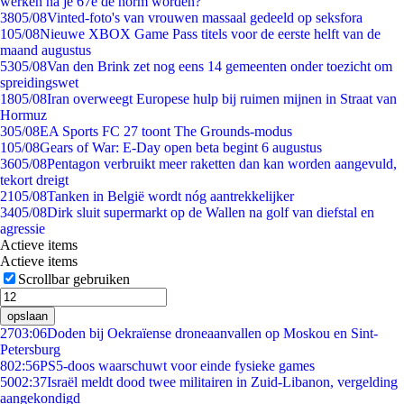
werken na je 67e de norm worden?
38
05/08
Vinted-foto's van vrouwen massaal gedeeld op seksfora
1
05/08
Nieuwe XBOX Game Pass titels voor de eerste helft van de
maand augustus
53
05/08
Van den Brink zet nog eens 14 gemeenten onder toezicht om
spreidingswet
18
05/08
Iran overweegt Europese hulp bij ruimen mijnen in Straat van
Hormuz
3
05/08
EA Sports FC 27 toont The Grounds-modus
1
05/08
Gears of War: E-Day open beta begint 6 augustus
36
05/08
Pentagon verbruikt meer raketten dan kan worden aangevuld,
tekort dreigt
21
05/08
Tanken in België wordt nóg aantrekkelijker
34
05/08
Dirk sluit supermarkt op de Wallen na golf van diefstal en
agressie
Actieve items
Actieve items
Scrollbar gebruiken
opslaan
27
03:06
Doden bij Oekraïense droneaanvallen op Moskou en Sint-
Petersburg
8
02:56
PS5-doos waarschuwt voor einde fysieke games
50
02:37
Israël meldt dood twee militairen in Zuid-Libanon, vergelding
aangekondigd