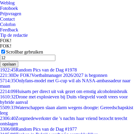
Weblog
Fotoboek
Prijsvragen
Contact
Colofon
Feedback
Tip de redactie
FOK!
FOK!
Scrollbar gebruiken
opslaan
19
22:45
Random Pics van de Dag #1978
2
21:30
De FOK!Voetbalmanager 2026/2027 is begonnen
57
14:35
Onlyfans-model met G-cup wil als NASA-ambassadeur naar
maan
22
14:09
Huisarts per direct uit vak gezet om ernstig alcoholmisbruik
16
10:32
Drone met explosieven bij Duits vliegveld voedt vrees voor
hybride aanval
55
09:33
Waterschappen slaan alarm wegens droogte: Gereedschapskist
leeg
23
06:40
Zorgmedewerkster die 's nachts haar vriend bezocht terecht
ontslagen
33
06/08
Random Pics van de Dag #1977