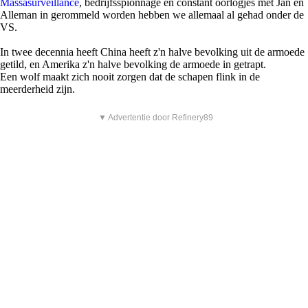
Massasurveillance
, bedrijfsspionnage en constant oorlogjes met Jan en
Alleman in gerommeld worden hebben we allemaal al gehad onder de
VS.
In twee decennia heeft China heeft z'n halve bevolking uit de armoede
getild, en Amerika z'n halve bevolking de armoede in getrapt.
Een wolf maakt zich nooit zorgen dat de schapen flink in de
meerderheid zijn.
▼ Advertentie door Refinery89