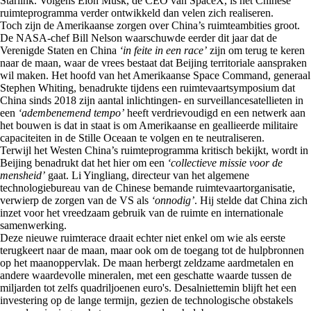
Starlink. Volgens Elon Musk, de CEO van SpaceX, is het Chinese
ruimteprogramma verder ontwikkeld dan velen zich realiseren.
Toch zijn de Amerikaanse zorgen over China’s ruimteambities groot.
De NASA-chef Bill Nelson waarschuwde eerder dit jaar dat de
Verenigde Staten en China
‘in feite in een race’
zijn om terug te keren
naar de maan, waar de vrees bestaat dat Beijing territoriale aanspraken
wil maken. Het hoofd van het Amerikaanse Space Command, generaal
Stephen Whiting, benadrukte tijdens een ruimtevaartsymposium dat
China sinds 2018 zijn aantal inlichtingen- en surveillancesatellieten in
een
‘adembenemend tempo’
heeft verdrievoudigd en een netwerk aan
het bouwen is dat in staat is om Amerikaanse en geallieerde militaire
capaciteiten in de Stille Oceaan te volgen en te neutraliseren.
Terwijl het Westen China’s ruimteprogramma kritisch bekijkt, wordt in
Beijing benadrukt dat het hier om een
‘collectieve missie voor de
mensheid’
gaat. Li Yingliang, directeur van het algemene
technologiebureau van de Chinese bemande ruimtevaartorganisatie,
verwierp de zorgen van de VS als
‘onnodig’
. Hij stelde dat China zich
inzet voor het vreedzaam gebruik van de ruimte en internationale
samenwerking.
Deze nieuwe ruimterace draait echter niet enkel om wie als eerste
terugkeert naar de maan, maar ook om de toegang tot de hulpbronnen
op het maanoppervlak. De maan herbergt zeldzame aardmetalen en
andere waardevolle mineralen, met een geschatte waarde tussen de
miljarden tot zelfs quadriljoenen euro's. Desalniettemin blijft het een
investering op de lange termijn, gezien de technologische obstakels