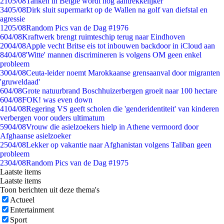
21
05/08
Tanken in België wordt nóg aantrekkelijker
34
05/08
Dirk sluit supermarkt op de Wallen na golf van diefstal en
agressie
12
05/08
Random Pics van de Dag #1976
6
04/08
Kraftwerk brengt ruimteschip terug naar Eindhoven
20
04/08
Apple vecht Britse eis tot inbouwen backdoor in iCloud aan
84
04/08
'Witte' mannen discrimineren is volgens OM geen enkel
probleem
30
04/08
Ceuta-leider noemt Marokkaanse grensaanval door migranten
'gruweldaad'
6
04/08
Grote natuurbrand Boschhuizerbergen groeit naar 100 hectare
6
04/08
FOK! was even down
41
04/08
Regering VS geeft scholen die 'genderidentiteit' van kinderen
verbergen voor ouders ultimatum
59
04/08
Vrouw die asielzoekers hielp in Athene vermoord door
Afghaanse asielzoeker
25
04/08
Lekker op vakantie naar Afghanistan volgens Taliban geen
probleem
23
04/08
Random Pics van de Dag #1975
Laatste items
Laatste items
Toon berichten uit deze thema's
Actueel
Entertainment
Sport