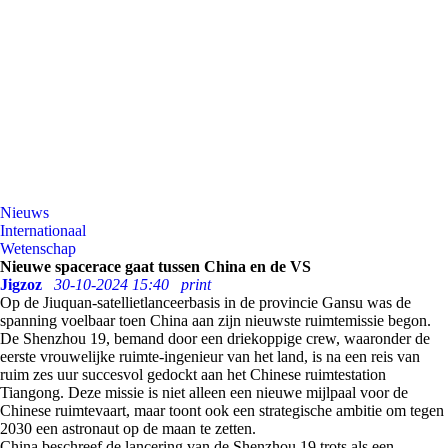
Nieuws
Internationaal
Wetenschap
Nieuwe spacerace gaat tussen China en de VS
Jigzoz
30-10-2024 15:40
print
Op de Jiuquan-satellietlanceerbasis in de provincie Gansu was de
spanning voelbaar toen China aan zijn nieuwste ruimtemissie begon.
De Shenzhou 19, bemand door een driekoppige crew, waaronder de
eerste vrouwelijke ruimte-ingenieur van het land, is na een reis van
ruim zes uur succesvol gedockt aan het Chinese ruimtestation
Tiangong. Deze missie is niet alleen een nieuwe mijlpaal voor de
Chinese ruimtevaart, maar toont ook een strategische ambitie om tegen
2030 een astronaut op de maan te zetten.
China beschreef de lancering van de Shenzhou 19 trots als een