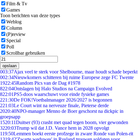
Film & Tv
Games
Toon berichten van deze types
Weblog
Column
(P)review
Special
Poll
Scrollbar gebruiken
opslaan
0
03:37
Ajax veel te sterk voor Shelbourne, maar houdt schade beperkt
0
02:34
Nieuwkomers schitteren bij ruime Europese zege FC Twente
19
22:45
Random Pics van de Dag #1978
8
22:04
Ontslagen bij Halo Studios na Campaign Evolved
8
22:01
PS5-doos waarschuwt voor einde fysieke games
2
21:30
De FOK!Voetbalmanager 2026/2027 is begonnen
2
21:03
Le Court wint na nerveuze finale, Pieterse derde
20
20:40
NPO-manager Menno de Boer geschorst na dickpic in
groepsapp
15
20:11
Duitser (93) crasht met quad tegen boom, vier gewonden
32
20:03
Trump wil dat J.D. Vance hem in 2028 opvolgt
1
19:50
Lemmen boekt eerste profzege in zware Ronde van Polen-rit
13
19:42
'Zwarte weduwes' in Rusland trouwen soldaten voor