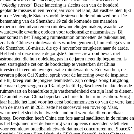
‘volledig succes’
. Deze lancering is slechts een van de honderd
geplande missies in een recordjaar voor het land, dat vastbesloten lijkt
om de Verenigde Staten voorbij te streven in de ruimtewedloop. De
bemanning van de Shenzhou 19 zal de komende zes maanden
experimenten uitvoeren en ruimtewandelingen maken, waarbij ze
waardevolle ervaring opdoen voor toekomstige maansmissies. Bij
aankomst in het Tiangong-ruimtestation ontmoetten de taikonauten,
zoals de Chinese ruimtevaarders worden genoemd, hun collega’s van
de Shenzhou 18-missie, die op 4 november terugkeert naar de aarde.
Het feit dat deze missie de jongste Chinese crew ooit bevat, met
astronauten die hun opleiding pas in de jaren negentig begonnen, is
een strategische zet om de boodschap te versterken dat China
investeert in een nieuwe generatie ruimtevaarders. Eén van hen, de
ervaren piloot Cai Xuzhe, sprak voor de lancering over de inspiratie
die hij kreeg van de jongere teamleden. Zijn collega Song Lingdong,
die naar eigen zeggen op 13-jarige leeftijd gefascineerd raakte door de
ruimtevaart en benadrukte zijn vastberadenheid om zijn land te dienen.
De ambities van China beperken zich niet tot het ruimtestation. Vorig
jaar haalde het land voor het eerst bodemmonsters op van de verre kant
van de maan en in 2021 zette het succesvol een rover op Mars,
waarmee het slechts het tweede land ooit werd dat dit voor elkaar
kreeg. Bovendien heeft China een fors aantal satellieten in de ruimte en
is het begonnen met de lancering van nog eens duizenden satellieten
voor een nieuw breedbandnetwerk dat moet concurreren met SpaceX’