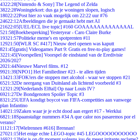
43
22:28
[Nintendo & Sony] The Legend of Zelda
38
22:28
Woningtekort: dus ga je woningen slopen, logisch
180
22:22
Post hier zo vaak mogelijk om 22:22 uur #76
246
22:12
Afbeeldingen die je gemaakt hebt met AI
216
22:05
[UEL/ECL live topic] #160 GOAAAAAAAAAAAAAL
5
21:58
[Boekbespreking] Yesteryear - Caro Claire Burke
193
21:57
Politieke meme's en spotprenten #11
129
21:50
[WLR SC #417] Nieuw deel openen was kaputt
8
21:45
[gratis] Videogames Part 9: Gratis en free-to-play games!
32
21:45
[Voorspellen] Voorspel de eindstand van de Eredivisie
2026/2027
20
21:44
Nieuwe Marvel films. #12
99
21:39
[NPO1] Het Familiediner #23 - te allen tijden
134
21:33
FOK!ers die stoppen met alcohol - waar we stoppen #21
65
21:32
De neergang van Duitsland als lichtend voorbeeld #3
123
21:29
[Nederlands Elftal] Op naar Louis IV?
69
21:27
De Bondgenoten Spoiler Topic #3
83
21:25
UEFA kondigt boycot van FIFA-competities aan vanwege
plan Infantino
140
21:19
Zaken waar je je echt dood aan ergert #17 - Werklui
68
21:18
Spaanstalige nummers #34 A que calor nos pasaremos por el
verano?
111
21:17
[Wielrennen #616] Brennan!
270
21:15
Het enige echte LEGO-topic #45 LEGOOOOOOOOOOO
169
21:13
Wat is op dit moment volgens jou de meest irritante reclame?