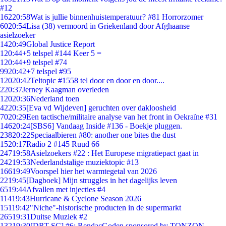
#12
162
20:58
Wat is jullie binnenhuistemperatuur? #81 Horrorzomer
60
20:54
Lisa (38) vermoord in Griekenland door Afghaanse
asielzoeker
14
20:49
Global Justice Report
1
20:44
+5 telspel #144 Keer 5 =
1
20:44
+9 telspel #74
99
20:42
+7 telspel #95
120
20:42
Teltopic #1558 tel door en door en door....
2
20:37
Jerney Kaagman overleden
120
20:36
Nederland toen
42
20:35
[Eva vd Wijdeven] geruchten over dakloosheid
70
20:29
Een tactische/militaire analyse van het front in Oekraïne #31
146
20:24
[SBS6] Vandaag Inside #136 - Boekje pluggen.
238
20:22
Speciaalbieren #80: another one bites the dust
15
20:17
Radio 2 #145 Ruud 66
247
19:58
Asielzoekers #22 : Het Europese migratiepact gaat in
242
19:53
Nederlandstalige muziektopic #13
166
19:49
Voorspel hier het warmtegetal van 2026
22
19:45
[Dagboek] Mijn struggles in het dagelijks leven
65
19:44
Afvallen met injecties #4
114
19:43
Hurricane & Cyclone Season 2026
151
19:42
"Niche"-historische producten in de supermarkt
265
19:31
Duitse Muziek #2
132
19:30
[DRT SC] #6: RendacGoden sponsored by TONZON