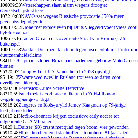
1080
09:33
Waterschappen slaan alarm wegens droogte:
Gereedschapskist leeg
1072
10:08
NAVO zet wegens Russische provocatie 250% meer
gevechtsvliegtuigen in
1008
10:32
Drone met explosieven bij Duits vliegveld voedt vrees voor
hybride aanval
1006
10:16
Iran en Oman eens over route Straat van Hormuz, VS
buitenspel
1000
10:28
Wakker Dier dient klacht in tegen insectenfabriek Protix om
duurzaamheidsclaims
984
11:27
Capibara's lopen Braziliaans parlementsgebouw Mato Grosso
binnen
953
20:03
Trump wil dat J.D. Vance hem in 2028 opvolgt
951
19:42
'Zwarte weduwes' in Rusland trouwen soldaten voor
overlijdensuitkering
945
07:00
Forensics: Crime Scene Detective
882
10:59
Israël meldt dood twee militairen in Zuid-Libanon,
vergelding aangekondigd
859
18:20
Zangeres en Idols-jurylid Jerney Kaagman op 79-jarige
leeftijd overleden
810
15:21
Netflix-abonnees krijgen exclusieve early access tot
uitgebreide GTA VI trailer
718
20:11
Duitser (93) crasht met quad tegen boom, vier gewonden
659
10:48
Hiroshima herdenkt slachtoffers atoombom, 81 jaar later