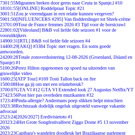
73
01:55
Migranten breken door grens naar Ceuta in Spanje,l #10
181
01:55
[ONLINE] Roddelpraat Topic #21
30
01:51
Zou je vreemdgaan in een relatie kunnen vergeven?
59
01:50
[INFLUENCERS #295] Van flodderslinger tot Shrek-crème
237
01:09
Tour de France femmes 2026 #3 Tijd voor de borstcrawl
228
01:02
[Videoland] B&B vol liefde 6de seizoen #1 voor de
vooruitkijkers
149
00:31
[RTL] B&B vol liefde 6de seizoen #4
144
00:29
[AKQ] #3384 Topic met vragen. En soms goede
antwoorden.
242
00:28
Totale zonsverduistering 12-08-2026 (Groenland, IJsland en
Spanje) #1
51
00:26
Perez Hilton opgenomen op spoed na uitzenden van
gruwelijke video
16
00:25
[ATP Tour] #169 Tosti Tallon back on fire
15
00:08
Hoe ga jij om met een relatiebreuk?
37
00:07
GTA VI #12 GTA VI Extended look 27 Augustus Netflix/YT
274
23:56
Post hier pas overleden muzikanten #32
17
23:49
Pinda-allergie? Andermans poep slikken helpt misschien
10
23:38
Rechtszaak dodelijk ongeluk uitgesteld vanwege vakantie
advocaat
25
23:24
[2026/2027] Eredivisietoto #1
203
23:24
Het Grote Songfestivalfeest Ziggo Dome #5 13 november
2026
20
23:23
Capibara's wandelen doodleuk het Braziliaanse parlement