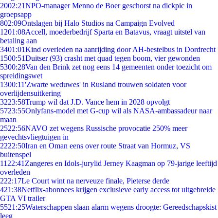
20
02:21
NPO-manager Menno de Boer geschorst na dickpic in
groepsapp
8
02:09
Ontslagen bij Halo Studios na Campaign Evolved
12
01:08
Accell, moederbedrijf Sparta en Batavus, vraagt uitstel van
betaling aan
34
01:01
Kind overleden na aanrijding door AH-bestelbus in Dordrecht
15
00:51
Duitser (93) crasht met quad tegen boom, vier gewonden
53
00:28
Van den Brink zet nog eens 14 gemeenten onder toezicht om
spreidingswet
13
00:11
'Zwarte weduwes' in Rusland trouwen soldaten voor
overlijdensuitkering
32
23:58
Trump wil dat J.D. Vance hem in 2028 opvolgt
57
23:55
Onlyfans-model met G-cup wil als NASA-ambassadeur naar
maan
25
22:56
NAVO zet wegens Russische provocatie 250% meer
gevechtsvliegtuigen in
22
22:50
Iran en Oman eens over route Straat van Hormuz, VS
buitenspel
11
22:41
Zangeres en Idols-jurylid Jerney Kaagman op 79-jarige leeftijd
overleden
2
22:17
Le Court wint na nerveuze finale, Pieterse derde
4
21:38
Netflix-abonnees krijgen exclusieve early access tot uitgebreide
GTA VI trailer
55
21:25
Waterschappen slaan alarm wegens droogte: Gereedschapskist
leeg