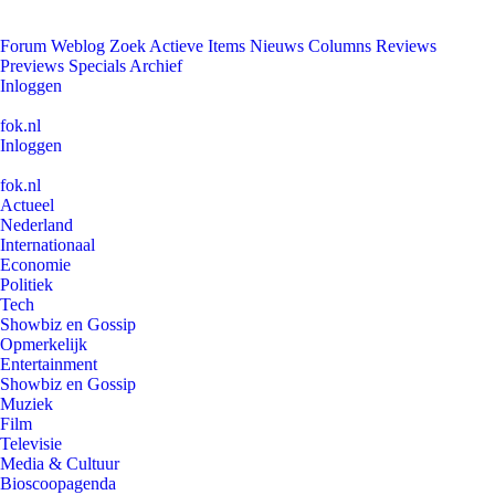
Forum
Weblog
Zoek
Actieve Items
Nieuws
Columns
Reviews
Previews
Specials
Archief
Inloggen
fok.nl
Inloggen
fok.nl
Actueel
Nederland
Internationaal
Economie
Politiek
Tech
Showbiz en Gossip
Opmerkelijk
Entertainment
Showbiz en Gossip
Muziek
Film
Televisie
Media & Cultuur
Bioscoopagenda