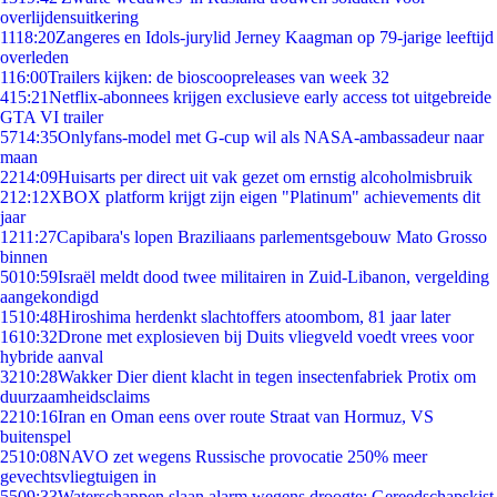
overlijdensuitkering
11
18:20
Zangeres en Idols-jurylid Jerney Kaagman op 79-jarige leeftijd
overleden
1
16:00
Trailers kijken: de bioscoopreleases van week 32
4
15:21
Netflix-abonnees krijgen exclusieve early access tot uitgebreide
GTA VI trailer
57
14:35
Onlyfans-model met G-cup wil als NASA-ambassadeur naar
maan
22
14:09
Huisarts per direct uit vak gezet om ernstig alcoholmisbruik
2
12:12
XBOX platform krijgt zijn eigen "Platinum" achievements dit
jaar
12
11:27
Capibara's lopen Braziliaans parlementsgebouw Mato Grosso
binnen
50
10:59
Israël meldt dood twee militairen in Zuid-Libanon, vergelding
aangekondigd
15
10:48
Hiroshima herdenkt slachtoffers atoombom, 81 jaar later
16
10:32
Drone met explosieven bij Duits vliegveld voedt vrees voor
hybride aanval
32
10:28
Wakker Dier dient klacht in tegen insectenfabriek Protix om
duurzaamheidsclaims
22
10:16
Iran en Oman eens over route Straat van Hormuz, VS
buitenspel
25
10:08
NAVO zet wegens Russische provocatie 250% meer
gevechtsvliegtuigen in
55
09:33
Waterschappen slaan alarm wegens droogte: Gereedschapskist