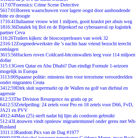
1
17:07
Forensics: Crime Scene Detective
56
17:01
Boeren waarschuwen voor lagere oogst door aanhoudende
hitte en droogte
17
16:41
Italiaanse vrouw wint 1 miljoen, gooit kraslot per abuis weg
18
16:36
Datalek bij Bol en de Bijenkorf na cyberaanval op logistiek
partner Ceva
1
16:26
Trailers kijken: de bioscoopreleases van week 32
23
16:12
Zorgmedewerkster die 's nachts haar vriend bezocht terecht
ontslagen
36
15:56
Hackers roven Coldcard-bitcoinwallets leeg voor 114 miljoen
dollar
3
15:13
Geen Qatar en Abu Dhabi? Dan eindigt Formule 1-seizoen
mogelijk in Europa
31
13:00
Spaanse politie: minstens tien voor terrorisme veroordeelden
onder migranten Ceuta
34
12:59
Dirk sluit supermarkt op de Wallen na golf van diefstal en
agressie
8
12:53
The Division Resurgence nu gratis op pc
64
12:53
Zetelpeiling: 24 zetels voor Pro en 18 zetels voor D66, FvD,
JA21 en PVV
49
12:44
Man (25) sterft nadat hij lijm als condoom gebruikt
5
12:43
Litouwen vindt opnieuw migrantentunnel onder grens met Wit-
Rusland
33
11:13
Random Pics van de Dag #1977
90
09:59
'Belgische' jongeren terroriseren Galderse Meren, maar Boa's