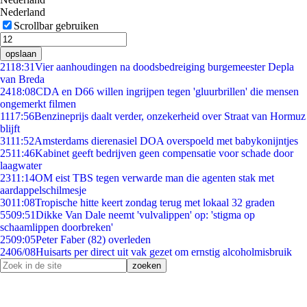
Nederland
Scrollbar gebruiken
opslaan
21
18:31
Vier aanhoudingen na doodsbedreiging burgemeester Depla
van Breda
24
18:08
CDA en D66 willen ingrijpen tegen 'gluurbrillen' die mensen
ongemerkt filmen
11
17:56
Benzineprijs daalt verder, onzekerheid over Straat van Hormuz
blijft
31
11:52
Amsterdams dierenasiel DOA overspoeld met babykonijntjes
25
11:46
Kabinet geeft bedrijven geen compensatie voor schade door
laagwater
23
11:14
OM eist TBS tegen verwarde man die agenten stak met
aardappelschilmesje
30
11:08
Tropische hitte keert zondag terug met lokaal 32 graden
55
09:51
Dikke Van Dale neemt 'vulvalippen' op: 'stigma op
schaamlippen doorbreken'
25
09:05
Peter Faber (82) overleden
24
06/08
Huisarts per direct uit vak gezet om ernstig alcoholmisbruik