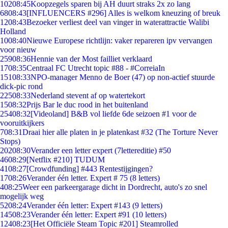
102
08:45
Koopzegels sparen bij AH duurt straks 2x zo lang
68
08:43
[INFLUENCERS #296] Alles is welkom kneuzing of breuk
12
08:43
Bezoeker verliest deel van vinger in waterattractie Walibi
Holland
10
08:40
Nieuwe Europese richtlijn: vaker repareren ipv vervangen
voor nieuw
259
08:36
Hennie van der Most failliet verklaard
17
08:35
Centraal FC Utrecht topic #88 - #CorreiaIn
151
08:33
NPO-manager Menno de Boer (47) op non-actief stuurde
dick-pic rond
225
08:33
Nederland stevent af op watertekort
15
08:32
Prijs Bar le duc rood in het buitenland
254
08:32
[Videoland] B&B vol liefde 6de seizoen #1 voor de
vooruitkijkers
7
08:31
Draai hier alle platen in je platenkast #32 (The Torture Never
Stops)
202
08:30
Verander een letter expert (7lettereditie) #50
46
08:29
[Netflix #210] TUDUM
41
08:27
[Crowdfunding] #443 Rentestijgingen?
17
08:26
Verander één letter. Expert # 75 (8 letters)
4
08:25
Weer een parkeergarage dicht in Dordrecht, auto's zo snel
mogelijk weg
52
08:24
Verander één letter: Expert #143 (9 letters)
145
08:23
Verander één letter: Expert #91 (10 letters)
124
08:23
[Het Officiële Steam Topic #201] Steamrolled