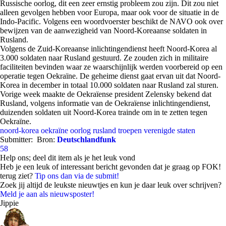
Russische oorlog, dit een zeer ernstig probleem zou zijn. Dit zou niet
alleen gevolgen hebben voor Europa, maar ook voor de situatie in de
Indo-Pacific. Volgens een woordvoerster beschikt de NAVO ook over
bewijzen van de aanwezigheid van Noord-Koreaanse soldaten in
Rusland.
Volgens de Zuid-Koreaanse inlichtingendienst heeft Noord-Korea al
3.000 soldaten naar Rusland gestuurd. Ze zouden zich in militaire
faciliteiten bevinden waar ze waarschijnlijk werden voorbereid op een
operatie tegen Oekraïne. De geheime dienst gaat ervan uit dat Noord-
Korea in december in totaal 10.000 soldaten naar Rusland zal sturen.
Vorige week maakte de Oekraïense president Zelensky bekend dat
Rusland, volgens informatie van de Oekraïense inlichtingendienst,
duizenden soldaten uit Noord-Korea trainde om in te zetten tegen
Oekraïne.
noord-korea
oekraïne
oorlog
rusland
troepen
verenigde staten
Submitter:
Bron:
Deutschlandfunk
58
Help ons; deel dit item als je het leuk vond
Heb je een leuk of interessant bericht gevonden dat je graag op FOK!
terug ziet?
Tip ons dan via de submit!
Zoek jij altijd de leukste nieuwtjes en kun je daar leuk over schrijven?
Meld je aan als nieuwsposter!
Jippie