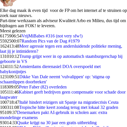
Elke dag maak ik even tijd voor de FP om het internet af te struinen op
zoek naar nieuws.
Part-time werkzaam als adviseur Kwaliteit Arbo en Milieu, dus tijd om
bijdragen aan FOK! te leveren.
Meest gelezen
61759
06:54
VrijMiBabes #316 (not very sfw!)
55925
00:07
Random Pics van de Dag #1979
1624
13:48
Meer agressie tegen een andersluidende politieke mening,
laat jij je intimideren?
1310
10:12
Trump grijpt weer in op automatisch staatsburgerschap bij
geboorte in VS
1241
11:52
Amsterdams dierenasiel DOA overspoeld met
babykonijntjes
1231
09:51
Dikke Van Dale neemt 'vulvalippen' op: 'stigma op
schaamlippen doorbreken'
1183
09:05
Peter Faber (82) overleden
1051
11:46
Kabinet geeft bedrijven geen compensatie voor schade door
laagwater
1007
18:47
Italië hindert reizigers uit Spanje na migratiecrisis Ceuta
1003
11:08
Tropische hitte keert zondag terug met lokaal 32 graden
951
09:37
Denemarken pakt AI-gebruik in scholen aan: extra
mondelinge examens
930
14:33
Quake krijgt na 30 jaar een gratis uitbreiding