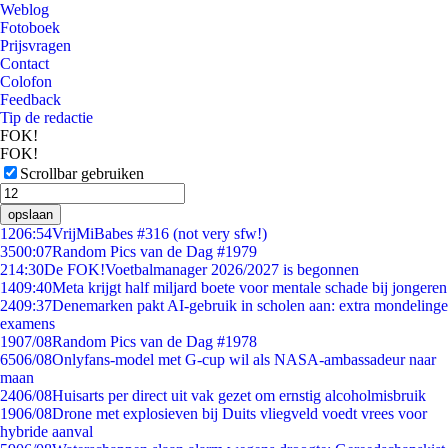
Weblog
Fotoboek
Prijsvragen
Contact
Colofon
Feedback
Tip de redactie
FOK!
FOK!
Scrollbar gebruiken
opslaan
12
06:54
VrijMiBabes #316 (not very sfw!)
35
00:07
Random Pics van de Dag #1979
2
14:30
De FOK!Voetbalmanager 2026/2027 is begonnen
14
09:40
Meta krijgt half miljard boete voor mentale schade bij jongeren
24
09:37
Denemarken pakt AI-gebruik in scholen aan: extra mondelinge
examens
19
07/08
Random Pics van de Dag #1978
65
06/08
Onlyfans-model met G-cup wil als NASA-ambassadeur naar
maan
24
06/08
Huisarts per direct uit vak gezet om ernstig alcoholmisbruik
19
06/08
Drone met explosieven bij Duits vliegveld voedt vrees voor
hybride aanval