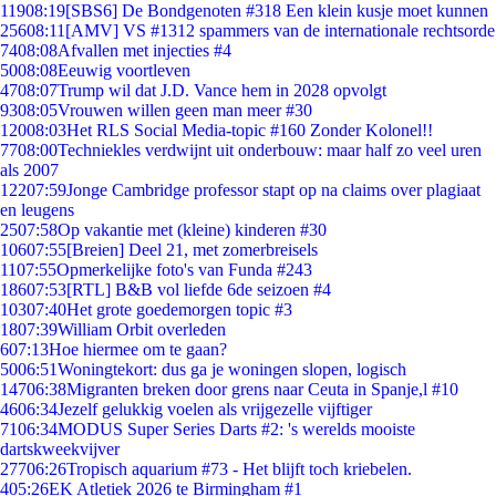
119
08:19
[SBS6] De Bondgenoten #318 Een klein kusje moet kunnen
256
08:11
[AMV] VS #1312 spammers van de internationale rechtsorde
74
08:08
Afvallen met injecties #4
50
08:08
Eeuwig voortleven
47
08:07
Trump wil dat J.D. Vance hem in 2028 opvolgt
93
08:05
Vrouwen willen geen man meer #30
120
08:03
Het RLS Social Media-topic #160 Zonder Kolonel!!
77
08:00
Techniekles verdwijnt uit onderbouw: maar half zo veel uren
als 2007
122
07:59
Jonge Cambridge professor stapt op na claims over plagiaat
en leugens
25
07:58
Op vakantie met (kleine) kinderen #30
106
07:55
[Breien] Deel 21, met zomerbreisels
11
07:55
Opmerkelijke foto's van Funda #243
186
07:53
[RTL] B&B vol liefde 6de seizoen #4
103
07:40
Het grote goedemorgen topic #3
18
07:39
William Orbit overleden
6
07:13
Hoe hiermee om te gaan?
50
06:51
Woningtekort: dus ga je woningen slopen, logisch
147
06:38
Migranten breken door grens naar Ceuta in Spanje,l #10
46
06:34
Jezelf gelukkig voelen als vrijgezelle vijftiger
71
06:34
MODUS Super Series Darts #2: 's werelds mooiste
dartskweekvijver
277
06:26
Tropisch aquarium #73 - Het blijft toch kriebelen.
4
05:26
EK Atletiek 2026 te Birmingham #1