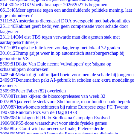
2
14:30
De FOK!Voetbalmanager 2026/2027 is begonnen
66
13:48
Meer agressie tegen een andersluidende politieke mening, laat
jij je intimideren?
31
11:52
Amsterdams dierenasiel DOA overspoeld met babykonijntjes
25
11:46
Kabinet geeft bedrijven geen compensatie voor schade door
laagwater
23
11:14
OM eist TBS tegen verwarde man die agenten stak met
aardappelschilmesje
30
11:08
Tropische hitte keert zondag terug met lokaal 32 graden
30
10:12
Trump grijpt weer in op automatisch staatsburgerschap bij
geboorte in VS
55
09:51
Dikke Van Dale neemt 'vulvalippen' op: 'stigma op
schaamlippen doorbreken'
14
09:40
Meta krijgt half miljard boete voor mentale schade bij jongeren
24
09:37
Denemarken pakt AI-gebruik in scholen aan: extra mondelinge
examens
25
09:05
Peter Faber (82) overleden
7
07/08
Trailers kijken: de bioscoopreleases van week 32
0
07/08
Ajax veel te sterk voor Shelbourne, maar houdt schade beperkt
1
07/08
Nieuwkomers schitteren bij ruime Europese zege FC Twente
19
07/08
Random Pics van de Dag #1978
15
06/08
Ontslagen bij Halo Studios na Campaign Evolved
19
06/08
PS5-doos waarschuwt voor einde fysieke games
2
06/08
Le Court wint na nerveuze finale, Pieterse derde
29
06/08
NPO-manager Menno de Boer geschorst na dickpic in