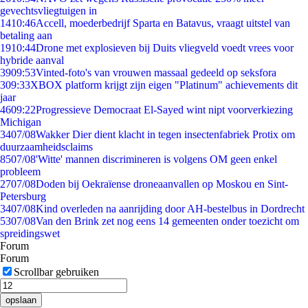
gevechtsvliegtuigen in
14
10:46
Accell, moederbedrijf Sparta en Batavus, vraagt uitstel van
betaling aan
19
10:44
Drone met explosieven bij Duits vliegveld voedt vrees voor
hybride aanval
39
09:53
Vinted-foto's van vrouwen massaal gedeeld op seksfora
3
09:33
XBOX platform krijgt zijn eigen "Platinum" achievements dit
jaar
46
09:22
Progressieve Democraat El-Sayed wint nipt voorverkiezing
Michigan
34
07/08
Wakker Dier dient klacht in tegen insectenfabriek Protix om
duurzaamheidsclaims
85
07/08
'Witte' mannen discrimineren is volgens OM geen enkel
probleem
27
07/08
Doden bij Oekraïense droneaanvallen op Moskou en Sint-
Petersburg
34
07/08
Kind overleden na aanrijding door AH-bestelbus in Dordrecht
53
07/08
Van den Brink zet nog eens 14 gemeenten onder toezicht om
spreidingswet
Forum
Forum
Scrollbar gebruiken
opslaan