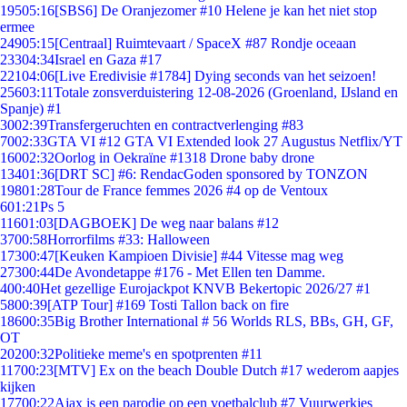
195
05:16
[SBS6] De Oranjezomer #10 Helene je kan het niet stop
ermee
249
05:15
[Centraal] Ruimtevaart / SpaceX #87 Rondje oceaan
233
04:34
Israel en Gaza #17
221
04:06
[Live Eredivisie #1784] Dying seconds van het seizoen!
256
03:11
Totale zonsverduistering 12-08-2026 (Groenland, IJsland en
Spanje) #1
30
02:39
Transfergeruchten en contractverlenging #83
70
02:33
GTA VI #12 GTA VI Extended look 27 Augustus Netflix/YT
160
02:32
Oorlog in Oekraïne #1318 Drone baby drone
134
01:36
[DRT SC] #6: RendacGoden sponsored by TONZON
198
01:28
Tour de France femmes 2026 #4 op de Ventoux
6
01:21
Ps 5
116
01:03
[DAGBOEK] De weg naar balans #12
37
00:58
Horrorfilms #33: Halloween
173
00:47
[Keuken Kampioen Divisie] #44 Vitesse mag weg
273
00:44
De Avondetappe #176 - Met Ellen ten Damme.
4
00:40
Het gezellige Eurojackpot KNVB Bekertopic 2026/27 #1
58
00:39
[ATP Tour] #169 Tosti Tallon back on fire
186
00:35
Big Brother International # 56 Worlds RLS, BBs, GH, GF,
OT
202
00:32
Politieke meme's en spotprenten #11
117
00:23
[MTV] Ex on the beach Double Dutch #17 wederom aapjes
kijken
177
00:22
Ajax is een parodie op een voetbalclub #7 Vuurwerkjes