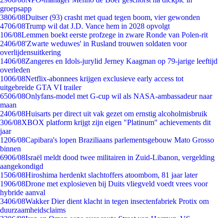
groepsapp
38
06/08
Duitser (93) crasht met quad tegen boom, vier gewonden
47
06/08
Trump wil dat J.D. Vance hem in 2028 opvolgt
1
06/08
Lemmen boekt eerste profzege in zware Ronde van Polen-rit
24
06/08
'Zwarte weduwes' in Rusland trouwen soldaten voor
overlijdensuitkering
14
06/08
Zangeres en Idols-jurylid Jerney Kaagman op 79-jarige leeftijd
overleden
10
06/08
Netflix-abonnees krijgen exclusieve early access tot
uitgebreide GTA VI trailer
65
06/08
Onlyfans-model met G-cup wil als NASA-ambassadeur naar
maan
24
06/08
Huisarts per direct uit vak gezet om ernstig alcoholmisbruik
3
06/08
XBOX platform krijgt zijn eigen "Platinum" achievements dit
jaar
12
06/08
Capibara's lopen Braziliaans parlementsgebouw Mato Grosso
binnen
69
06/08
Israël meldt dood twee militairen in Zuid-Libanon, vergelding
aangekondigd
15
06/08
Hiroshima herdenkt slachtoffers atoombom, 81 jaar later
19
06/08
Drone met explosieven bij Duits vliegveld voedt vrees voor
hybride aanval
34
06/08
Wakker Dier dient klacht in tegen insectenfabriek Protix om
duurzaamheidsclaims