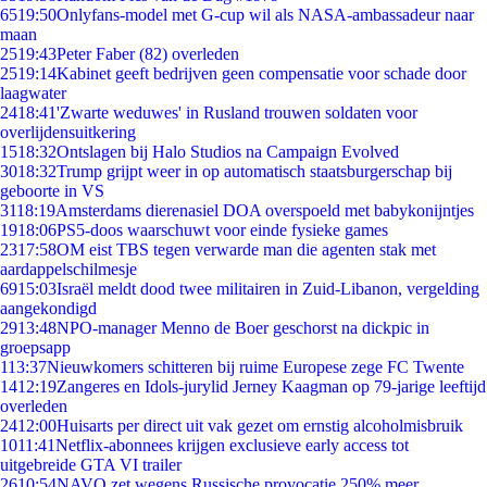
65
19:50
Onlyfans-model met G-cup wil als NASA-ambassadeur naar
maan
25
19:43
Peter Faber (82) overleden
25
19:14
Kabinet geeft bedrijven geen compensatie voor schade door
laagwater
24
18:41
'Zwarte weduwes' in Rusland trouwen soldaten voor
overlijdensuitkering
15
18:32
Ontslagen bij Halo Studios na Campaign Evolved
30
18:32
Trump grijpt weer in op automatisch staatsburgerschap bij
geboorte in VS
31
18:19
Amsterdams dierenasiel DOA overspoeld met babykonijntjes
19
18:06
PS5-doos waarschuwt voor einde fysieke games
23
17:58
OM eist TBS tegen verwarde man die agenten stak met
aardappelschilmesje
69
15:03
Israël meldt dood twee militairen in Zuid-Libanon, vergelding
aangekondigd
29
13:48
NPO-manager Menno de Boer geschorst na dickpic in
groepsapp
1
13:37
Nieuwkomers schitteren bij ruime Europese zege FC Twente
14
12:19
Zangeres en Idols-jurylid Jerney Kaagman op 79-jarige leeftijd
overleden
24
12:00
Huisarts per direct uit vak gezet om ernstig alcoholmisbruik
10
11:41
Netflix-abonnees krijgen exclusieve early access tot
uitgebreide GTA VI trailer
26
10:54
NAVO zet wegens Russische provocatie 250% meer