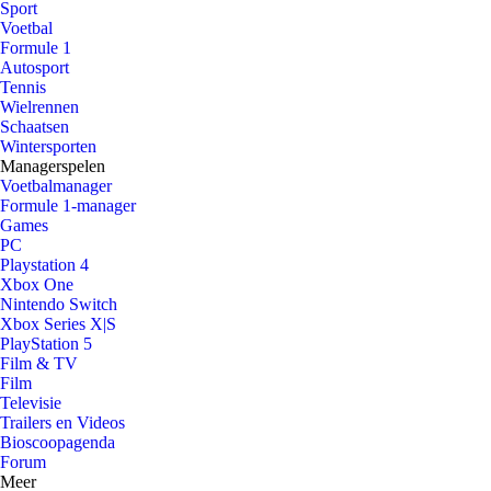
Sport
Voetbal
Formule 1
Autosport
Tennis
Wielrennen
Schaatsen
Wintersporten
Managerspelen
Voetbalmanager
Formule 1-manager
Games
PC
Playstation 4
Xbox One
Nintendo Switch
Xbox Series X|S
PlayStation 5
Film & TV
Film
Televisie
Trailers en Videos
Bioscoopagenda
Forum
Meer