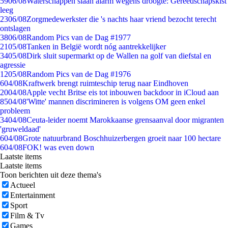
59
06/08
Waterschappen slaan alarm wegens droogte: Gereedschapskist
leeg
23
06/08
Zorgmedewerkster die 's nachts haar vriend bezocht terecht
ontslagen
38
06/08
Random Pics van de Dag #1977
21
05/08
Tanken in België wordt nóg aantrekkelijker
34
05/08
Dirk sluit supermarkt op de Wallen na golf van diefstal en
agressie
12
05/08
Random Pics van de Dag #1976
6
04/08
Kraftwerk brengt ruimteschip terug naar Eindhoven
20
04/08
Apple vecht Britse eis tot inbouwen backdoor in iCloud aan
85
04/08
'Witte' mannen discrimineren is volgens OM geen enkel
probleem
34
04/08
Ceuta-leider noemt Marokkaanse grensaanval door migranten
'gruweldaad'
6
04/08
Grote natuurbrand Boschhuizerbergen groeit naar 100 hectare
6
04/08
FOK! was even down
Laatste items
Laatste items
Toon berichten uit deze thema's
Actueel
Entertainment
Sport
Film & Tv
Games