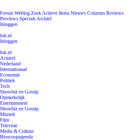
Forum
Weblog
Zoek
Actieve Items
Nieuws
Columns
Reviews
Previews
Specials
Archief
Inloggen
fok.nl
Inloggen
fok.nl
Actueel
Nederland
Internationaal
Economie
Politiek
Tech
Showbiz en Gossip
Opmerkelijk
Entertainment
Showbiz en Gossip
Muziek
Film
Televisie
Media & Cultuur
Bioscoopagenda