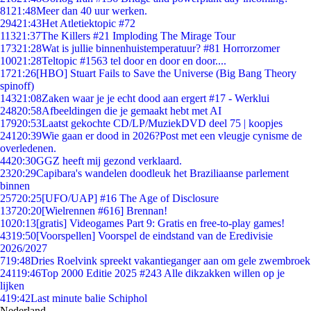
81
21:48
Meer dan 40 uur werken.
294
21:43
Het Atletiektopic #72
113
21:37
The Killers #21 Imploding The Mirage Tour
173
21:28
Wat is jullie binnenhuistemperatuur? #81 Horrorzomer
100
21:28
Teltopic #1563 tel door en door en door....
17
21:26
[HBO] Stuart Fails to Save the Universe (Big Bang Theory
spinoff)
143
21:08
Zaken waar je je echt dood aan ergert #17 - Werklui
248
20:58
Afbeeldingen die je gemaakt hebt met AI
179
20:53
Laatst gekochte CD/LP/MuziekDVD deel 75 | koopjes
241
20:39
Wie gaan er dood in 2026?Post met een vleugje cynisme de
overledenen.
44
20:30
GGZ heeft mij gezond verklaard.
23
20:29
Capibara's wandelen doodleuk het Braziliaanse parlement
binnen
257
20:25
[UFO/UAP] #16 The Age of Disclosure
137
20:20
[Wielrennen #616] Brennan!
10
20:13
[gratis] Videogames Part 9: Gratis en free-to-play games!
43
19:50
[Voorspellen] Voorspel de eindstand van de Eredivisie
2026/2027
7
19:48
Dries Roelvink spreekt vakantieganger aan om gele zwembroek
241
19:46
Top 2000 Editie 2025 #243 Alle dikzakken willen op je
lijken
4
19:42
Last minute balie Schiphol
Nederland