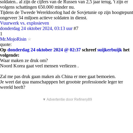
soldaten.. al zijn de cijfers van de Russen van 2,5 jaar terug, 't zijn er
volgens schattingen 650.000 minder nu.
Tijdens de Tweede Wereldoorlog had de Sovjetunie op zijn hoogtepunt
ongeveer 34 miljoen actieve soldaten in dienst.
Vuurwerk vs. explosieven
donderdag 24 oktober 2024, 03:13 uur
#7
1
Mr.MojoRisin
quote:
Op
donderdag 24 oktober 2024 @ 02:37
schreef
suijkerbuijk
het
volgende:
Waar maken ze druk om?
Noord Korea gaat veel mensen verliezen .
Zal me pas druk gaan maken als China er mee gaat bemoeien.
Je weet dat qua manschapppen het grootste professionele leger ter
wereld heeft?
▼ Advertentie door Refinery89