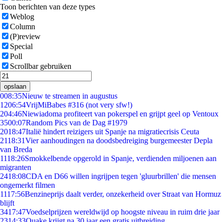
Toon berichten van deze types
Weblog
Column
(P)review
Special
Poll
Scrollbar gebruiken
opslaan
0
08:35
Nieuw te streamen in augustus
12
06:54
VrijMiBabes #316 (not very sfw!)
2
04:46
Niewiadoma profiteert van pokerspel en grijpt geel op Ventoux
35
00:07
Random Pics van de Dag #1979
20
18:47
Italië hindert reizigers uit Spanje na migratiecrisis Ceuta
21
18:31
Vier aanhoudingen na doodsbedreiging burgemeester Depla
van Breda
11
18:26
Smokkelbende opgerold in Spanje, verdienden miljoenen aan
migranten
24
18:08
CDA en D66 willen ingrijpen tegen 'gluurbrillen' die mensen
ongemerkt filmen
11
17:56
Benzineprijs daalt verder, onzekerheid over Straat van Hormuz
blijft
34
17:47
Voedselprijzen wereldwijd op hoogste niveau in ruim drie jaar
23
14:33
Quake krijgt na 30 jaar een gratis uitbreiding