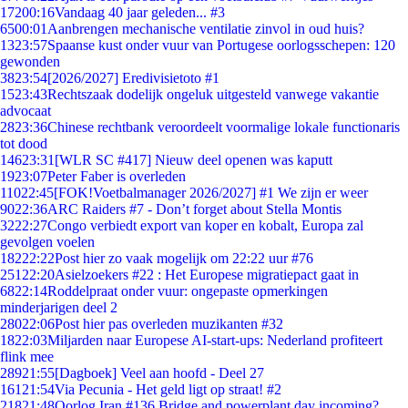
172
00:16
Vandaag 40 jaar geleden... #3
65
00:01
Aanbrengen mechanische ventilatie zinvol in oud huis?
13
23:57
Spaanse kust onder vuur van Portugese oorlogsschepen: 120
gewonden
38
23:54
[2026/2027] Eredivisietoto #1
15
23:43
Rechtszaak dodelijk ongeluk uitgesteld vanwege vakantie
advocaat
28
23:36
Chinese rechtbank veroordeelt voormalige lokale functionaris
tot dood
146
23:31
[WLR SC #417] Nieuw deel openen was kaputt
19
23:07
Peter Faber is overleden
110
22:45
[FOK!Voetbalmanager 2026/2027] #1 We zijn er weer
90
22:36
ARC Raiders #7 - Don’t forget about Stella Montis
32
22:27
Congo verbiedt export van koper en kobalt, Europa zal
gevolgen voelen
182
22:22
Post hier zo vaak mogelijk om 22:22 uur #76
251
22:20
Asielzoekers #22 : Het Europese migratiepact gaat in
68
22:14
Roddelpraat onder vuur: ongepaste opmerkingen
minderjarigen deel 2
280
22:06
Post hier pas overleden muzikanten #32
18
22:03
Miljarden naar Europese AI-start-ups: Nederland profiteert
flink mee
289
21:55
[Dagboek] Veel aan hoofd - Deel 27
161
21:54
Via Pecunia - Het geld ligt op straat! #2
218
21:48
Oorlog Iran #136 Bridge and powerplant day incoming?