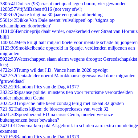
38
05:41
Duitser (93) crasht met quad tegen boom, vier gewonden
12
03:57
VrijMiBabes #316 (not very sfw!)
23
03:02
Quake krijgt na 30 jaar een gratis uitbreiding
55
01:42
Dikke Van Dale neemt 'vulvalippen' op: 'stigma op
schaamlippen doorbreken'
11
01:06
Benzineprijs daalt verder, onzekerheid over Straat van Hormuz
blijft
14
00:42
Meta krijgt half miljard boete voor mentale schade bij jongeren
11
23:30
Smokkelbende opgerold in Spanje, verdienden miljoenen aan
migranten
59
22:53
Waterschappen slaan alarm wegens droogte: Gereedschapskist
leeg
47
22:43
Trump wil dat J.D. Vance hem in 2028 opvolgt
34
22:32
Ceuta-leider noemt Marokkaanse grensaanval door migranten
'gruweldaad'
38
22:29
Random Pics van de Dag #1977
38
22:28
Spaanse politie: minstens tien voor terrorisme veroordeelden
onder migranten Ceuta
30
22:20
Tropische hitte keert zondag terug met lokaal 32 graden
7
21:52
Trailers kijken: de bioscoopreleases van week 32
46
21:30
Spoedberaad EU na crisis Ceuta, moeten we onze
buitengrenzen beter bewaken?
24
21:01
Denemarken pakt AI-gebruik in scholen aan: extra mondelinge
examens
35
19:58
Random Pics van de Dag #1979