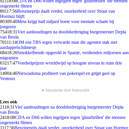
921
18:08
CDA en D66 willen ingrijpen tegen 'gluurbrillen' die mensen
ongemerkt filmen
891
17:56
Benzineprijs daalt verder, onzekerheid over Straat van
Hormuz blijft
803
09:40
Meta krijgt half miljard boete voor mentale schade bij
jongeren
754
18:31
Vier aanhoudingen na doodsbedreiging burgemeester Depla
van Breda
701
11:14
OM eist TBS tegen verwarde man die agenten stak met
aardappelschilmesje
684
18:26
Smokkelbende opgerold in Spanje, verdienden miljoenen aan
migranten
632
17:47
Voedselprijzen wereldwijd op hoogste niveau in ruim drie
jaar
149
04:46
Niewiadoma profiteert van pokerspel en grijpt geel op
Ventoux
▼ Advertentie door Refinery89
Lees ook
21
18:31
Vier aanhoudingen na doodsbedreiging burgemeester Depla
van Breda
24
18:08
CDA en D66 willen ingrijpen tegen 'gluurbrillen' die mensen
ongemerkt filmen
11
17:56
Benzineprijs daalt verder, onzekerheid over Straat van Hormuz