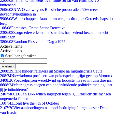
22
06/08
Iran en Oman eens over route Straat van Hormuz, VS
buitenspel
26
06/08
NAVO zet wegens Russische provocatie 250% meer
gevechtsvliegtuigen in
59
06/08
Waterschappen slaan alarm wegens droogte: Gereedschapskist
leeg
1
06/08
Forensics: Crime Scene Detective
23
06/08
Zorgmedewerkster die 's nachts haar vriend bezocht terecht
ontslagen
38
06/08
Random Pics van de Dag #1977
Actieve items
Actieve items
Scrollbar gebruiken
opslaan
20
08:39
Italië hindert reizigers uit Spanje na migratiecrisis Ceuta
2
08:34
Niewiadoma profiteert van pokerspel en grijpt geel op Ventoux
34
08:26
Voedselprijzen wereldwijd op hoogste niveau in ruim drie jaar
66
08:24
Meer agressie tegen een andersluidende politieke mening, laat
jij je intimideren?
24
07:46
CDA en D66 willen ingrijpen tegen 'gluurbrillen' die mensen
ongemerkt filmen
16
07:43
Long live the 7th of October
21
07:30
Vier aanhoudingen na doodsbedreiging burgemeester Depla
van Breda