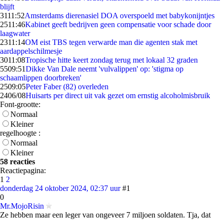
blijft
31
11:52
Amsterdams dierenasiel DOA overspoeld met babykonijntjes
25
11:46
Kabinet geeft bedrijven geen compensatie voor schade door
laagwater
23
11:14
OM eist TBS tegen verwarde man die agenten stak met
aardappelschilmesje
30
11:08
Tropische hitte keert zondag terug met lokaal 32 graden
55
09:51
Dikke Van Dale neemt 'vulvalippen' op: 'stigma op
schaamlippen doorbreken'
25
09:05
Peter Faber (82) overleden
24
06/08
Huisarts per direct uit vak gezet om ernstig alcoholmisbruik
Font-grootte:
Normaal
Kleiner
regelhoogte :
Normaal
Kleiner
58 reacties
Reactiepagina:
1
2
donderdag 24 oktober 2024, 02:37 uur
#1
0
Mr.MojoRisin
Ze hebben maar een leger van ongeveer 7 miljoen soldaten. Tja, dat