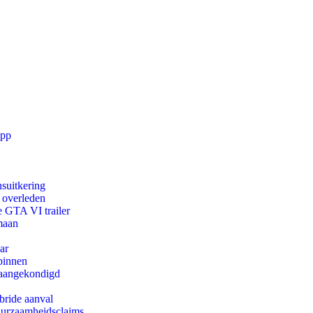
app
suitkering
d overleden
e GTA VI trailer
maan
ar
binnen
g aangekondigd
bride aanval
duurzaamheidsclaims