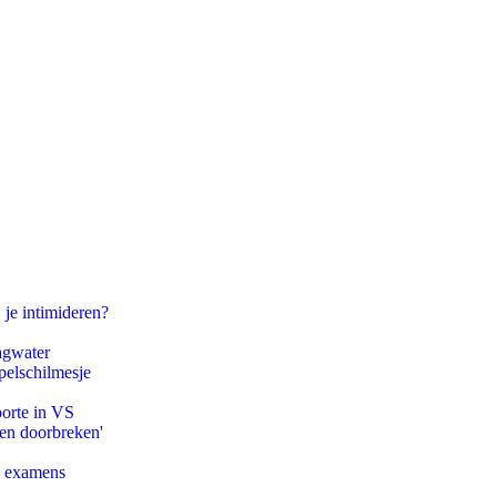
 je intimideren?
agwater
pelschilmesje
oorte in VS
pen doorbreken'
e examens