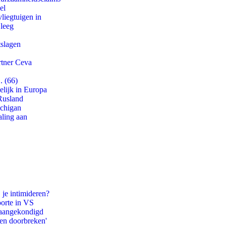
el
iegtuigen in
 leeg
tslagen
rtner Ceva
. (66)
lijk in Europa
Rusland
ichigan
aling aan
 je intimideren?
oorte in VS
g aangekondigd
pen doorbreken'