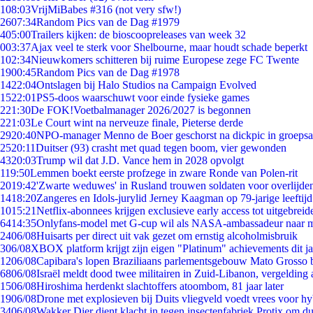
1
08:03
VrijMiBabes #316 (not very sfw!)
26
07:34
Random Pics van de Dag #1979
4
05:00
Trailers kijken: de bioscoopreleases van week 32
0
03:37
Ajax veel te sterk voor Shelbourne, maar houdt schade beperkt
1
02:34
Nieuwkomers schitteren bij ruime Europese zege FC Twente
19
00:45
Random Pics van de Dag #1978
14
22:04
Ontslagen bij Halo Studios na Campaign Evolved
15
22:01
PS5-doos waarschuwt voor einde fysieke games
2
21:30
De FOK!Voetbalmanager 2026/2027 is begonnen
2
21:03
Le Court wint na nerveuze finale, Pieterse derde
29
20:40
NPO-manager Menno de Boer geschorst na dickpic in groeps
25
20:11
Duitser (93) crasht met quad tegen boom, vier gewonden
43
20:03
Trump wil dat J.D. Vance hem in 2028 opvolgt
1
19:50
Lemmen boekt eerste profzege in zware Ronde van Polen-rit
20
19:42
'Zwarte weduwes' in Rusland trouwen soldaten voor overlijden
14
18:20
Zangeres en Idols-jurylid Jerney Kaagman op 79-jarige leeftij
10
15:21
Netflix-abonnees krijgen exclusieve early access tot uitgebreid
64
14:35
Onlyfans-model met G-cup wil als NASA-ambassadeur naar 
24
06/08
Huisarts per direct uit vak gezet om ernstig alcoholmisbruik
3
06/08
XBOX platform krijgt zijn eigen "Platinum" achievements dit ja
12
06/08
Capibara's lopen Braziliaans parlementsgebouw Mato Grosso 
68
06/08
Israël meldt dood twee militairen in Zuid-Libanon, vergeldin
15
06/08
Hiroshima herdenkt slachtoffers atoombom, 81 jaar later
19
06/08
Drone met explosieven bij Duits vliegveld voedt vrees voor hy
34
06/08
Wakker Dier dient klacht in tegen insectenfabriek Protix om 