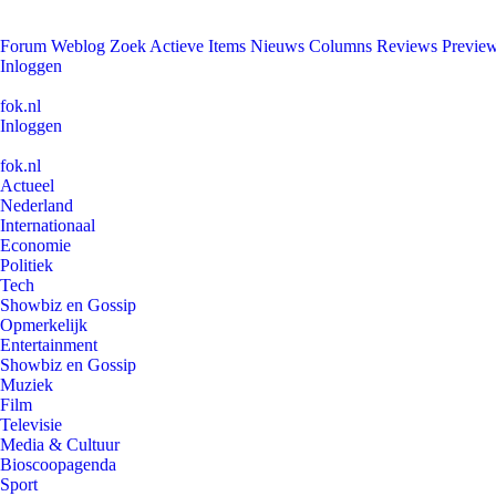
Forum
Weblog
Zoek
Actieve Items
Nieuws
Columns
Reviews
Previe
Inloggen
fok.nl
Inloggen
fok.nl
Actueel
Nederland
Internationaal
Economie
Politiek
Tech
Showbiz en Gossip
Opmerkelijk
Entertainment
Showbiz en Gossip
Muziek
Film
Televisie
Media & Cultuur
Bioscoopagenda
Sport