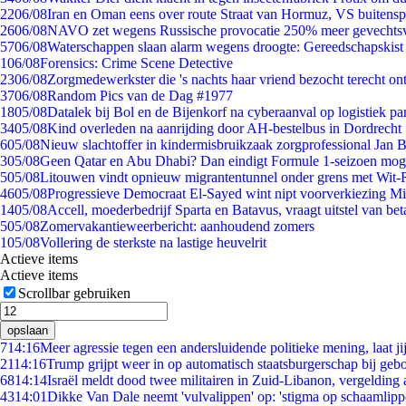
22
06/08
Iran en Oman eens over route Straat van Hormuz, VS buitensp
26
06/08
NAVO zet wegens Russische provocatie 250% meer gevechtsvl
57
06/08
Waterschappen slaan alarm wegens droogte: Gereedschapskist
1
06/08
Forensics: Crime Scene Detective
23
06/08
Zorgmedewerkster die 's nachts haar vriend bezocht terecht on
37
06/08
Random Pics van de Dag #1977
18
05/08
Datalek bij Bol en de Bijenkorf na cyberaanval op logistiek pa
34
05/08
Kind overleden na aanrijding door AH-bestelbus in Dordrecht
6
05/08
Nieuw slachtoffer in kindermisbruikzaak zorgprofessional Jan B
3
05/08
Geen Qatar en Abu Dhabi? Dan eindigt Formule 1-seizoen moge
5
05/08
Litouwen vindt opnieuw migrantentunnel onder grens met Wit-
46
05/08
Progressieve Democraat El-Sayed wint nipt voorverkiezing M
14
05/08
Accell, moederbedrijf Sparta en Batavus, vraagt uitstel van bet
5
05/08
Zomervakantieweerbericht: aanhoudend zomers
1
05/08
Vollering de sterkste na lastige heuvelrit
Actieve items
Actieve items
Scrollbar gebruiken
opslaan
7
14:16
Meer agressie tegen een andersluidende politieke mening, laat jij
21
14:16
Trump grijpt weer in op automatisch staatsburgerschap bij geb
68
14:14
Israël meldt dood twee militairen in Zuid-Libanon, vergeldin
43
14:01
Dikke Van Dale neemt 'vulvalippen' op: 'stigma op schaamlip