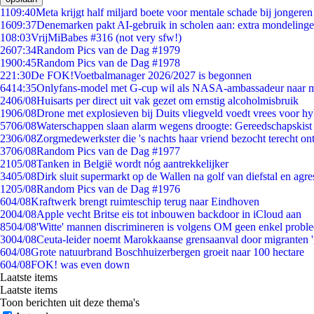
11
09:40
Meta krijgt half miljard boete voor mentale schade bij jongeren
16
09:37
Denemarken pakt AI-gebruik in scholen aan: extra mondeling
1
08:03
VrijMiBabes #316 (not very sfw!)
26
07:34
Random Pics van de Dag #1979
19
00:45
Random Pics van de Dag #1978
2
21:30
De FOK!Voetbalmanager 2026/2027 is begonnen
64
14:35
Onlyfans-model met G-cup wil als NASA-ambassadeur naar 
24
06/08
Huisarts per direct uit vak gezet om ernstig alcoholmisbruik
19
06/08
Drone met explosieven bij Duits vliegveld voedt vrees voor hy
57
06/08
Waterschappen slaan alarm wegens droogte: Gereedschapskist
23
06/08
Zorgmedewerkster die 's nachts haar vriend bezocht terecht on
37
06/08
Random Pics van de Dag #1977
21
05/08
Tanken in België wordt nóg aantrekkelijker
34
05/08
Dirk sluit supermarkt op de Wallen na golf van diefstal en agre
12
05/08
Random Pics van de Dag #1976
6
04/08
Kraftwerk brengt ruimteschip terug naar Eindhoven
20
04/08
Apple vecht Britse eis tot inbouwen backdoor in iCloud aan
85
04/08
'Witte' mannen discrimineren is volgens OM geen enkel probl
30
04/08
Ceuta-leider noemt Marokkaanse grensaanval door migranten 
6
04/08
Grote natuurbrand Boschhuizerbergen groeit naar 100 hectare
6
04/08
FOK! was even down
Laatste items
Laatste items
Toon berichten uit deze thema's