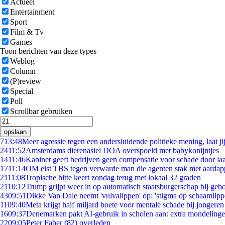
Actueel
Entertainment
Sport
Film & Tv
Games
Toon berichten van deze types
Weblog
Column
(P)review
Special
Poll
Scrollbar gebruiken
opslaan
7
13:48
Meer agressie tegen een andersluidende politieke mening, laat jij
24
11:52
Amsterdams dierenasiel DOA overspoeld met babykonijntjes
14
11:46
Kabinet geeft bedrijven geen compensatie voor schade door la
17
11:14
OM eist TBS tegen verwarde man die agenten stak met aardap
21
11:08
Tropische hitte keert zondag terug met lokaal 32 graden
21
10:12
Trump grijpt weer in op automatisch staatsburgerschap bij geb
43
09:51
Dikke Van Dale neemt 'vulvalippen' op: 'stigma op schaamlip
11
09:40
Meta krijgt half miljard boete voor mentale schade bij jongeren
16
09:37
Denemarken pakt AI-gebruik in scholen aan: extra mondeling
22
09:05
Peter Faber (82) overleden