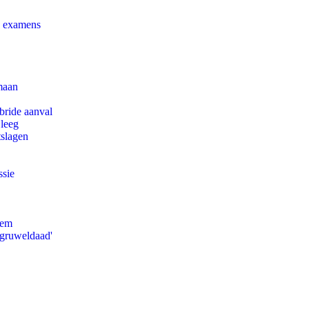
e examens
maan
bride aanval
 leeg
tslagen
ssie
eem
'gruweldaad'