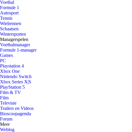
Voetbal
Formule 1
Autosport
Tennis
Wielrennen
Schaatsen
Wintersporten
Managerspelen
Voetbalmanager
Formule 1-manager
Games
PC
Playstation 4
Xbox One
Nintendo Switch
Xbox Series X|S
PlayStation 5
Film & TV
Film
Televisie
Trailers en Videos
Bioscoopagenda
Forum
Meer
Weblog