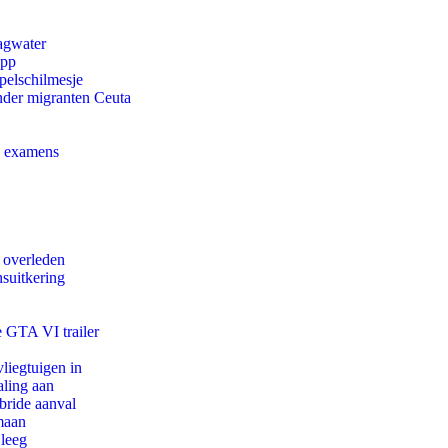
agwater
app
pelschilmesje
onder migranten Ceuta
e examens
d overleden
suitkering
e GTA VI trailer
iegtuigen in
aling aan
bride aanval
maan
 leeg