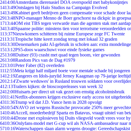
24
14:00
Amsterdams dierenasiel DOA overspoeld met babykonijntjes
14
13:49
Ontslagen bij Halo Studios na Campaign Evolved
14
13:49
Kabinet geeft bedrijven geen compensatie voor schade door la
29
13:48
NPO-manager Menno de Boer geschorst na dickpic in groeps
17
13:44
OM eist TBS tegen verwarde man die agenten stak met aardap
34
13:40
Spaanse politie: minstens tien voor terrorisme veroordeelden 
1
13:37
Nieuwkomers schitteren bij ruime Europese zege FC Twente
21
13:31
Tropische hitte keert zondag terug met lokaal 32 graden
16
13:30
Denemarken pakt AI-gebruik in scholen aan: extra mondeling
15
13:12
PS5-doos waarschuwt voor einde fysieke games
25
13:08
Duitser (93) crasht met quad tegen boom, vier gewonden
26
13:08
Random Pics van de Dag #1979
22
13:01
Peter Faber (82) overleden
11
12:55
Meta krijgt half miljard boete voor mentale schade bij jongeren
14
12:19
Zangeres en Idols-jurylid Jerney Kaagman op 79-jarige leeftij
20
12:14
'Zwarte weduwes' in Rusland trouwen soldaten voor overlijden
4
12:13
Trailers kijken: de bioscoopreleases van week 32
24
12:00
Huisarts per direct uit vak gezet om ernstig alcoholmisbruik
10
11:41
Netflix-abonnees krijgen exclusieve early access tot uitgebreid
43
11:36
Trump wil dat J.D. Vance hem in 2028 opvolgt
26
10:54
NAVO zet wegens Russische provocatie 250% meer gevechtsvl
14
10:46
Accell, moederbedrijf Sparta en Batavus, vraagt uitstel van bet
19
10:44
Drone met explosieven bij Duits vliegveld voedt vrees voor hy
64
10:36
Onlyfans-model met G-cup wil als NASA-ambassadeur naar 
57
10:16
Waterschappen slaan alarm wegens droogte: Gereedschapskist