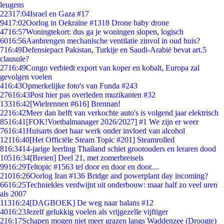
leugens
223
17:04
Israel en Gaza #17
94
17:02
Oorlog in Oekraïne #1318 Drone baby drone
47
16:57
Woningtekort: dus ga je woningen slopen, logisch
60
16:56
Aanbrengen mechanische ventilatie zinvol in oud huis?
7
16:49
Defensiepact Pakistan, Turkije en Saudi-Arabië bevat art.5
clausule?
27
16:49
Congo verbiedt export van koper en kobalt, Europa zal
gevolgen voelen
4
16:43
Opmerkelijke foto's van Funda #243
276
16:43
Post hier pas overleden muzikanten #32
133
16:42
[Wielrennen #616] Brennan!
22
16:42
Meer dan helft van verkochte auto's is volgend jaar elektrisch
85
16:41
[FOK!Voetbalmanager 2026/2027] #1 We zijn er weer
76
16:41
Huisarts doet haar werk onder invloed van alcohol
121
16:40
[Het Officiële Steam Topic #201] Steamrolled
8
16:34
14-jarige leerling Thailand schiet grootouders en leraren dood
105
16:34
[Breien] Deel 21, met zomerbreisels
99
16:29
Teltopic #1563 tel door en door en door....
210
16:26
Oorlog Iran #136 Bridge and powerplant day incoming?
66
16:25
Techniekles verdwijnt uit onderbouw: maar half zo veel uren
als 2007
113
16:24
[DAGBOEK] De weg naar balans #12
40
16:23
Jezelf gelukkig voelen als vrijgezelle vijftiger
2
16:17
Schapen mogen niet meer grazen langs Waddenzee (Droogte)