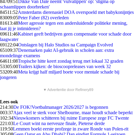
847
09:51
Dikke Van Dale neemt 'vulvalippen' op: 'stigma op
schaamlippen doorbreken'
845
11:52
Amsterdams dierenasiel DOA overspoeld met babykonijntjes
830
09:05
Peter Faber (82) overleden
816
13:48
Meer agressie tegen een andersluidende politieke mening,
laat jij je intimideren?
696
11:46
Kabinet geeft bedrijven geen compensatie voor schade door
laagwater
691
22:04
Ontslagen bij Halo Studios na Campaign Evolved
651
09:37
Denemarken pakt AI-gebruik in scholen aan: extra
mondelinge examens
646
11:08
Tropische hitte keert zondag terug met lokaal 32 graden
533
05:00
Trailers kijken: de bioscoopreleases van week 32
532
09:40
Meta krijgt half miljard boete voor mentale schade bij
jongeren
▼ Advertentie door Refinery89
Lees ook
2
14:30
De FOK!Voetbalmanager 2026/2027 is begonnen
0
03:37
Ajax veel te sterk voor Shelbourne, maar houdt schade beperkt
1
02:34
Nieuwkomers schitteren bij ruime Europese zege FC Twente
2
21:03
Le Court wint na nerveuze finale, Pieterse derde
1
19:50
Lemmen boekt eerste profzege in zware Ronde van Polen-rit
3
05/08
Geen Qatar en Abu Dhabi? Dan eindigt Formule 1-seizoen