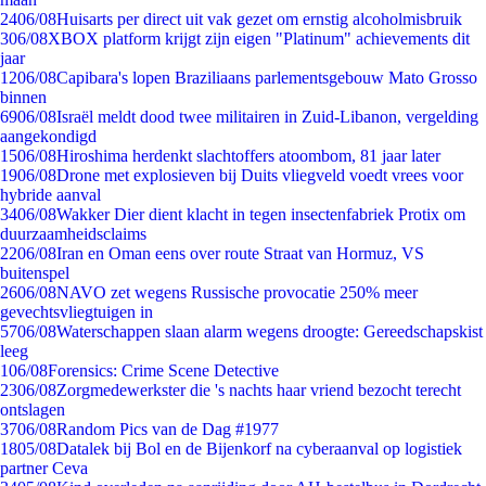
24
06/08
Huisarts per direct uit vak gezet om ernstig alcoholmisbruik
3
06/08
XBOX platform krijgt zijn eigen "Platinum" achievements dit
jaar
12
06/08
Capibara's lopen Braziliaans parlementsgebouw Mato Grosso
binnen
69
06/08
Israël meldt dood twee militairen in Zuid-Libanon, vergelding
aangekondigd
15
06/08
Hiroshima herdenkt slachtoffers atoombom, 81 jaar later
19
06/08
Drone met explosieven bij Duits vliegveld voedt vrees voor
hybride aanval
34
06/08
Wakker Dier dient klacht in tegen insectenfabriek Protix om
duurzaamheidsclaims
22
06/08
Iran en Oman eens over route Straat van Hormuz, VS
buitenspel
26
06/08
NAVO zet wegens Russische provocatie 250% meer
gevechtsvliegtuigen in
57
06/08
Waterschappen slaan alarm wegens droogte: Gereedschapskist
leeg
1
06/08
Forensics: Crime Scene Detective
23
06/08
Zorgmedewerkster die 's nachts haar vriend bezocht terecht
ontslagen
37
06/08
Random Pics van de Dag #1977
18
05/08
Datalek bij Bol en de Bijenkorf na cyberaanval op logistiek
partner Ceva