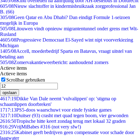
34
05/08
Kind overleden na aanrijding door AH-bestelbus in Dordrecht
6
05/08
Nieuw slachtoffer in kindermisbruikzaak zorgprofessional Jan
B. (66)
3
05/08
Geen Qatar en Abu Dhabi? Dan eindigt Formule 1-seizoen
mogelijk in Europa
5
05/08
Litouwen vindt opnieuw migrantentunnel onder grens met Wit-
Rusland
46
05/08
Progressieve Democraat El-Sayed wint nipt voorverkiezing
Michigan
14
05/08
Accell, moederbedrijf Sparta en Batavus, vraagt uitstel van
betaling aan
5
05/08
Zomervakantieweerbericht: aanhoudend zomers
Actieve items
Actieve items
Scrollbar gebruiken
opslaan
46
17:19
Dikke Van Dale neemt 'vulvalippen' op: 'stigma op
schaamlippen doorbreken'
17
17:13
PS5-doos waarschuwt voor einde fysieke games
32
17:10
Duitser (93) crasht met quad tegen boom, vier gewonden
26
16:50
Tropische hitte keert zondag terug met lokaal 32 graden
9
16:29
VrijMiBabes #316 (not very sfw!)
23
16:25
Kabinet geeft bedrijven geen compensatie voor schade door
laagwater