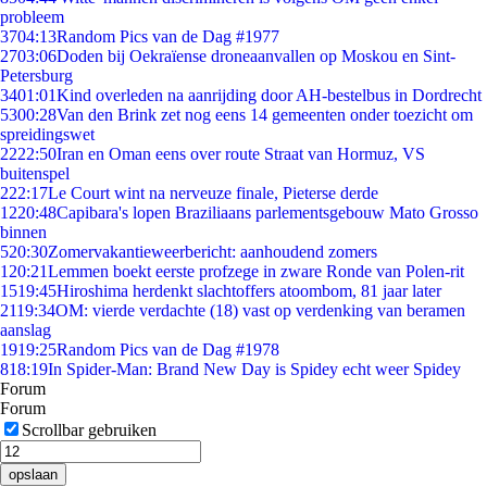
probleem
37
04:13
Random Pics van de Dag #1977
27
03:06
Doden bij Oekraïense droneaanvallen op Moskou en Sint-
Petersburg
34
01:01
Kind overleden na aanrijding door AH-bestelbus in Dordrecht
53
00:28
Van den Brink zet nog eens 14 gemeenten onder toezicht om
spreidingswet
22
22:50
Iran en Oman eens over route Straat van Hormuz, VS
buitenspel
2
22:17
Le Court wint na nerveuze finale, Pieterse derde
12
20:48
Capibara's lopen Braziliaans parlementsgebouw Mato Grosso
binnen
5
20:30
Zomervakantieweerbericht: aanhoudend zomers
1
20:21
Lemmen boekt eerste profzege in zware Ronde van Polen-rit
15
19:45
Hiroshima herdenkt slachtoffers atoombom, 81 jaar later
21
19:34
OM: vierde verdachte (18) vast op verdenking van beramen
aanslag
19
19:25
Random Pics van de Dag #1978
8
18:19
In Spider-Man: Brand New Day is Spidey echt weer Spidey
Forum
Forum
Scrollbar gebruiken
opslaan