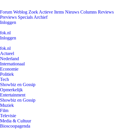
Forum
Weblog
Zoek
Actieve Items
Nieuws
Columns
Reviews
Previews
Specials
Archief
Inloggen
fok.nl
Inloggen
fok.nl
Actueel
Nederland
Internationaal
Economie
Politiek
Tech
Showbiz en Gossip
Opmerkelijk
Entertainment
Showbiz en Gossip
Muziek
Film
Televisie
Media & Cultuur
Bioscoopagenda