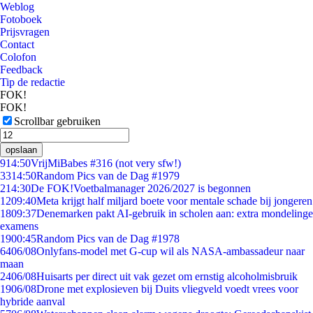
Weblog
Fotoboek
Prijsvragen
Contact
Colofon
Feedback
Tip de redactie
FOK!
FOK!
Scrollbar gebruiken
opslaan
9
14:50
VrijMiBabes #316 (not very sfw!)
33
14:50
Random Pics van de Dag #1979
2
14:30
De FOK!Voetbalmanager 2026/2027 is begonnen
12
09:40
Meta krijgt half miljard boete voor mentale schade bij jongeren
18
09:37
Denemarken pakt AI-gebruik in scholen aan: extra mondelinge
examens
19
00:45
Random Pics van de Dag #1978
64
06/08
Onlyfans-model met G-cup wil als NASA-ambassadeur naar
maan
24
06/08
Huisarts per direct uit vak gezet om ernstig alcoholmisbruik
19
06/08
Drone met explosieven bij Duits vliegveld voedt vrees voor
hybride aanval