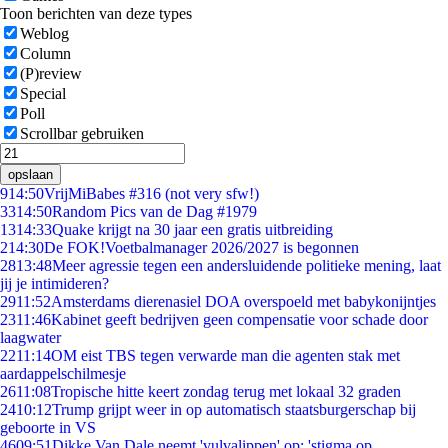
Toon berichten van deze types
Weblog
Column
(P)review
Special
Poll
Scrollbar gebruiken
opslaan
9
14:50
VrijMiBabes #316 (not very sfw!)
33
14:50
Random Pics van de Dag #1979
13
14:33
Quake krijgt na 30 jaar een gratis uitbreiding
2
14:30
De FOK!Voetbalmanager 2026/2027 is begonnen
28
13:48
Meer agressie tegen een andersluidende politieke mening, laat
jij je intimideren?
29
11:52
Amsterdams dierenasiel DOA overspoeld met babykonijntjes
23
11:46
Kabinet geeft bedrijven geen compensatie voor schade door
laagwater
22
11:14
OM eist TBS tegen verwarde man die agenten stak met
aardappelschilmesje
26
11:08
Tropische hitte keert zondag terug met lokaal 32 graden
24
10:12
Trump grijpt weer in op automatisch staatsburgerschap bij
geboorte in VS
46
09:51
Dikke Van Dale neemt 'vulvalippen' op: 'stigma op