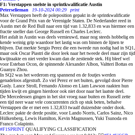
F1: Verstappen snelste in sprintkwalificatie Austin
Peterselieman
19-10-2024 00:29
print
Max Verstappen heeft de poleposition gepakt in de sprintkwalificatie
voor de Grand Prix van de Verenigde Staten. De Nederlander reed in
Austin met de Red Bull naar een tijd van 1.32,833 en was hiermee een
fractie sneller dan George Russell en Charles Leclerc.
Het asfalt in Austin was deels vernieuwd, maar nog steeds hobbelig en
kende weinig grip waardoor het lastig was om binnen de lijnen te
blijven. Dat merkte Sergio Perez die een tweede run nodig had in SQ1,
maar ook Oscar Piastri die door leek naar het tweede deel maar zijn tijd
kwijtraakte en niet verder kwam dan de zestiende stek. Hij bleef wel
voor Esteban Ocon, de spinnende Alexander Albon, Valtteri Bottas en
Guanyu Zhou.
In SQ2 was het wederom erg spannend en de foutjes werden
genadeloos afgestraft. Zo viel Perez er net buiten, gevolgd door Pierre
Gasly. Lance Stroll, Fernando Alonso en Liam Lawson raakten hun
tijden kwijt en gingen hierdoor ook niet door naar het laatste deel.
De Mercedessen gingen in het slot vroeg naar buiten en Russell zette
een tijd neer waar vele concurrenten zich op stuk beten, behalve
Verstappen die er met een 1.32,833 twaalf duizendste onder dook.
Leclerc pakte de derde positie, voor Lando Norris, Carlos Sainz, Nico
Hülkenberg, Lewis Hamilton, Kevin Magnussen, Yuki Tsunoda en
Franco Colapinto.
#F1SPRINT
QUALIFYING CLASSIFICATION