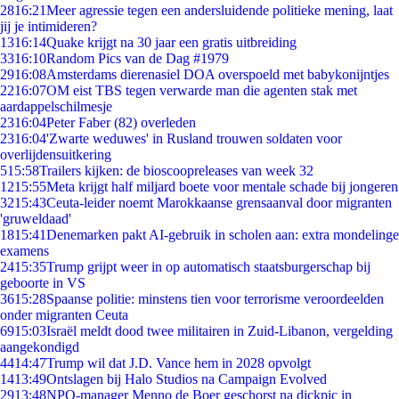
28
16:21
Meer agressie tegen een andersluidende politieke mening, laat
jij je intimideren?
13
16:14
Quake krijgt na 30 jaar een gratis uitbreiding
33
16:10
Random Pics van de Dag #1979
29
16:08
Amsterdams dierenasiel DOA overspoeld met babykonijntjes
22
16:07
OM eist TBS tegen verwarde man die agenten stak met
aardappelschilmesje
23
16:04
Peter Faber (82) overleden
23
16:04
'Zwarte weduwes' in Rusland trouwen soldaten voor
overlijdensuitkering
5
15:58
Trailers kijken: de bioscoopreleases van week 32
12
15:55
Meta krijgt half miljard boete voor mentale schade bij jongeren
32
15:43
Ceuta-leider noemt Marokkaanse grensaanval door migranten
'gruweldaad'
18
15:41
Denemarken pakt AI-gebruik in scholen aan: extra mondelinge
examens
24
15:35
Trump grijpt weer in op automatisch staatsburgerschap bij
geboorte in VS
36
15:28
Spaanse politie: minstens tien voor terrorisme veroordeelden
onder migranten Ceuta
69
15:03
Israël meldt dood twee militairen in Zuid-Libanon, vergelding
aangekondigd
44
14:47
Trump wil dat J.D. Vance hem in 2028 opvolgt
14
13:49
Ontslagen bij Halo Studios na Campaign Evolved
29
13:48
NPO-manager Menno de Boer geschorst na dickpic in