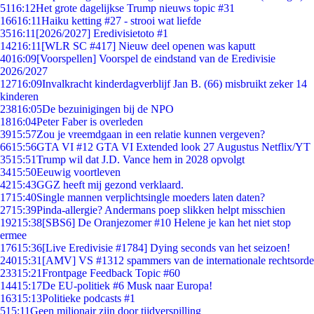
51
16:12
Het grote dagelijkse Trump nieuws topic #31
166
16:11
Haiku ketting #27 - strooi wat liefde
35
16:11
[2026/2027] Eredivisietoto #1
142
16:11
[WLR SC #417] Nieuw deel openen was kaputt
40
16:09
[Voorspellen] Voorspel de eindstand van de Eredivisie
2026/2027
127
16:09
Invalkracht kinderdagverblijf Jan B. (66) misbruikt zeker 14
kinderen
238
16:05
De bezuinigingen bij de NPO
18
16:04
Peter Faber is overleden
39
15:57
Zou je vreemdgaan in een relatie kunnen vergeven?
66
15:56
GTA VI #12 GTA VI Extended look 27 Augustus Netflix/YT
35
15:51
Trump wil dat J.D. Vance hem in 2028 opvolgt
34
15:50
Eeuwig voortleven
42
15:43
GGZ heeft mij gezond verklaard.
17
15:40
Single mannen verplichtsingle moeders laten daten?
27
15:39
Pinda-allergie? Andermans poep slikken helpt misschien
192
15:38
[SBS6] De Oranjezomer #10 Helene je kan het niet stop
ermee
176
15:36
[Live Eredivisie #1784] Dying seconds van het seizoen!
240
15:31
[AMV] VS #1312 spammers van de internationale rechtsorde
233
15:21
Frontpage Feedback Topic #60
144
15:17
De EU-politiek #6 Musk naar Europa!
163
15:13
Politieke podcasts #1
5
15:11
Geen miljonair zijn door tijdverspilling