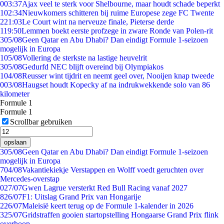
0
03:37
Ajax veel te sterk voor Shelbourne, maar houdt schade beperkt
1
02:34
Nieuwkomers schitteren bij ruime Europese zege FC Twente
2
21:03
Le Court wint na nerveuze finale, Pieterse derde
1
19:50
Lemmen boekt eerste profzege in zware Ronde van Polen-rit
3
05/08
Geen Qatar en Abu Dhabi? Dan eindigt Formule 1-seizoen
mogelijk in Europa
1
05/08
Vollering de sterkste na lastige heuvelrit
3
05/08
Gedurfd NEC blijft overeind bij Olympiakos
1
04/08
Reusser wint tijdrit en neemt geel over, Nooijen knap tweede
0
03/08
Haugset houdt Kopecky af na indrukwekkende solo van 86
kilometer
Formule 1
Formule 1
Scrollbar gebruiken
opslaan
3
05/08
Geen Qatar en Abu Dhabi? Dan eindigt Formule 1-seizoen
mogelijk in Europa
7
04/08
Vakantiekiekje Verstappen en Wolff voedt geruchten over
Mercedes-overstap
0
27/07
Gwen Lagrue versterkt Red Bull Racing vanaf 2027
8
26/07
F1: Uitslag Grand Prix van Hongarije
2
26/07
Maleisië keert terug op de Formule 1-kalender in 2026
3
25/07
Gridstraffen gooien startopstelling Hongaarse Grand Prix flink
overhoop