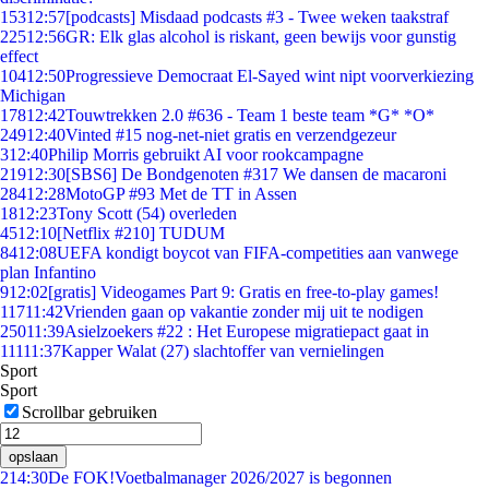
153
12:57
[podcasts] Misdaad podcasts #3 - Twee weken taakstraf
225
12:56
GR: Elk glas alcohol is riskant, geen bewijs voor gunstig
effect
104
12:50
Progressieve Democraat El-Sayed wint nipt voorverkiezing
Michigan
178
12:42
Touwtrekken 2.0 #636 - Team 1 beste team *G* *O*
249
12:40
Vinted #15 nog-net-niet gratis en verzendgezeur
3
12:40
Philip Morris gebruikt AI voor rookcampagne
219
12:30
[SBS6] De Bondgenoten #317 We dansen de macaroni
284
12:28
MotoGP #93 Met de TT in Assen
18
12:23
Tony Scott (54) overleden
45
12:10
[Netflix #210] TUDUM
84
12:08
UEFA kondigt boycot van FIFA-competities aan vanwege
plan Infantino
9
12:02
[gratis] Videogames Part 9: Gratis en free-to-play games!
117
11:42
Vrienden gaan op vakantie zonder mij uit te nodigen
250
11:39
Asielzoekers #22 : Het Europese migratiepact gaat in
111
11:37
Kapper Walat (27) slachtoffer van vernielingen
Sport
Sport
Scrollbar gebruiken
opslaan
2
14:30
De FOK!Voetbalmanager 2026/2027 is begonnen