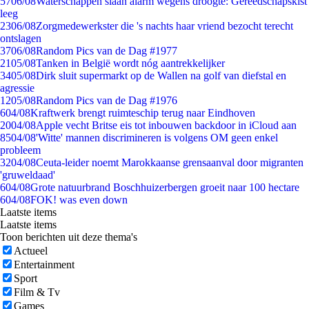
57
06/08
Waterschappen slaan alarm wegens droogte: Gereedschapskist
leeg
23
06/08
Zorgmedewerkster die 's nachts haar vriend bezocht terecht
ontslagen
37
06/08
Random Pics van de Dag #1977
21
05/08
Tanken in België wordt nóg aantrekkelijker
34
05/08
Dirk sluit supermarkt op de Wallen na golf van diefstal en
agressie
12
05/08
Random Pics van de Dag #1976
6
04/08
Kraftwerk brengt ruimteschip terug naar Eindhoven
20
04/08
Apple vecht Britse eis tot inbouwen backdoor in iCloud aan
85
04/08
'Witte' mannen discrimineren is volgens OM geen enkel
probleem
32
04/08
Ceuta-leider noemt Marokkaanse grensaanval door migranten
'gruweldaad'
6
04/08
Grote natuurbrand Boschhuizerbergen groeit naar 100 hectare
6
04/08
FOK! was even down
Laatste items
Laatste items
Toon berichten uit deze thema's
Actueel
Entertainment
Sport
Film & Tv
Games