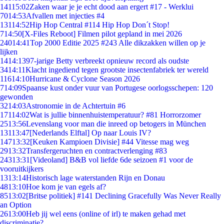
141
15:02
Zaken waar je je echt dood aan ergert #17 - Werklui
70
14:53
Afvallen met injecties #4
131
14:52
Hip Hop Central #114 Hip Hop Don´t Stop!
7
14:50
[X-Files Reboot] Filmen pilot gepland in mei 2026
240
14:41
Top 2000 Editie 2025 #243 Alle dikzakken willen op je
lijken
14
14:13
97-jarige Betty verbreekt opnieuw record als oudste
34
14:11
Klacht ingediend tegen grootste insectenfabriek ter wereld
116
14:10
Hurricane & Cyclone Season 2026
7
14:09
Spaanse kust onder vuur van Portugese oorlogsschepen: 120
gewonden
32
14:03
Astronomie in de Achtertuin #6
171
14:02
Wat is jullie binnenhuistemperatuur? #81 Horrorzomer
25
13:56
Levenslang voor man die inreed op betogers in München
131
13:47
[Nederlands Elftal] Op naar Louis IV?
147
13:32
[Keuken Kampioen Divisie] #44 Vitesse mag weg
29
13:32
Transfergeruchten en contractverlenging #83
243
13:31
[Videoland] B&B vol liefde 6de seizoen #1 voor de
vooruitkijkers
13
13:14
Historisch lage waterstanden Rijn en Donau
48
13:10
Hoe kom je van egels af?
85
13:02
[Britse politiek] #141 Declining Gracefully Was Never Really
an Option
26
13:00
Heb jij wel eens (online of irl) te maken gehad met
discriminatie?