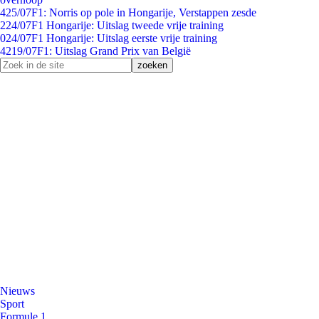
4
25/07
F1: Norris op pole in Hongarije, Verstappen zesde
2
24/07
F1 Hongarije: Uitslag tweede vrije training
0
24/07
F1 Hongarije: Uitslag eerste vrije training
42
19/07
F1: Uitslag Grand Prix van België
Nieuws
Sport
Formule 1