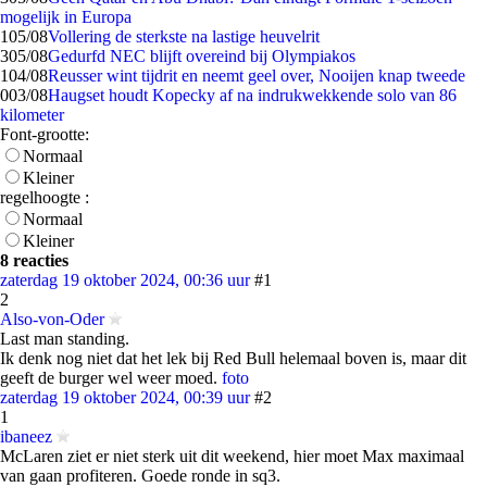
mogelijk in Europa
1
05/08
Vollering de sterkste na lastige heuvelrit
3
05/08
Gedurfd NEC blijft overeind bij Olympiakos
1
04/08
Reusser wint tijdrit en neemt geel over, Nooijen knap tweede
0
03/08
Haugset houdt Kopecky af na indrukwekkende solo van 86
kilometer
Font-grootte:
Normaal
Kleiner
regelhoogte :
Normaal
Kleiner
8 reacties
zaterdag 19 oktober 2024, 00:36 uur
#1
2
Also-von-Oder
Last man standing.
Ik denk nog niet dat het lek bij Red Bull helemaal boven is, maar dit
geeft de burger wel weer moed.
foto
zaterdag 19 oktober 2024, 00:39 uur
#2
1
ibaneez
McLaren ziet er niet sterk uit dit weekend, hier moet Max maximaal
van gaan profiteren. Goede ronde in sq3.