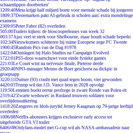
schaamlippen doorbreken'
12
09:40
Meta krijgt half miljard boete voor mentale schade bij jongeren
18
09:37
Denemarken pakt AI-gebruik in scholen aan: extra mondelinge
examens
23
09:05
Peter Faber (82) overleden
5
05:00
Trailers kijken: de bioscoopreleases van week 32
0
03:37
Ajax veel te sterk voor Shelbourne, maar houdt schade beperkt
1
02:34
Nieuwkomers schitteren bij ruime Europese zege FC Twente
19
00:45
Random Pics van de Dag #1978
14
22:04
Ontslagen bij Halo Studios na Campaign Evolved
17
22:01
PS5-doos waarschuwt voor einde fysieke games
2
21:03
Le Court wint na nerveuze finale, Pieterse derde
29
20:40
NPO-manager Menno de Boer geschorst na dickpic in
groepsapp
32
20:11
Duitser (93) crasht met quad tegen boom, vier gewonden
44
20:03
Trump wil dat J.D. Vance hem in 2028 opvolgt
1
19:50
Lemmen boekt eerste profzege in zware Ronde van Polen-rit
23
19:42
'Zwarte weduwes' in Rusland trouwen soldaten voor
overlijdensuitkering
14
18:20
Zangeres en Idols-jurylid Jerney Kaagman op 79-jarige leeftijd
overleden
10
06/08
Netflix-abonnees krijgen exclusieve early access tot
uitgebreide GTA VI trailer
64
06/08
Onlyfans-model met G-cup wil als NASA-ambassadeur naar
maan