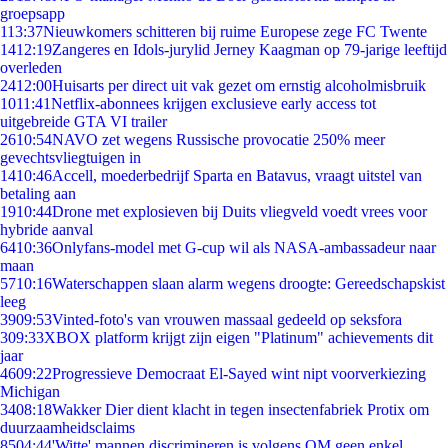
groepsapp
1
13:37
Nieuwkomers schitteren bij ruime Europese zege FC Twente
14
12:19
Zangeres en Idols-jurylid Jerney Kaagman op 79-jarige leeftijd
overleden
24
12:00
Huisarts per direct uit vak gezet om ernstig alcoholmisbruik
10
11:41
Netflix-abonnees krijgen exclusieve early access tot
uitgebreide GTA VI trailer
26
10:54
NAVO zet wegens Russische provocatie 250% meer
gevechtsvliegtuigen in
14
10:46
Accell, moederbedrijf Sparta en Batavus, vraagt uitstel van
betaling aan
19
10:44
Drone met explosieven bij Duits vliegveld voedt vrees voor
hybride aanval
64
10:36
Onlyfans-model met G-cup wil als NASA-ambassadeur naar
maan
57
10:16
Waterschappen slaan alarm wegens droogte: Gereedschapskist
leeg
39
09:53
Vinted-foto's van vrouwen massaal gedeeld op seksfora
3
09:33
XBOX platform krijgt zijn eigen "Platinum" achievements dit
jaar
46
09:22
Progressieve Democraat El-Sayed wint nipt voorverkiezing
Michigan
34
08:18
Wakker Dier dient klacht in tegen insectenfabriek Protix om
duurzaamheidsclaims
85
04:44
'Witte' mannen discrimineren is volgens OM geen enkel