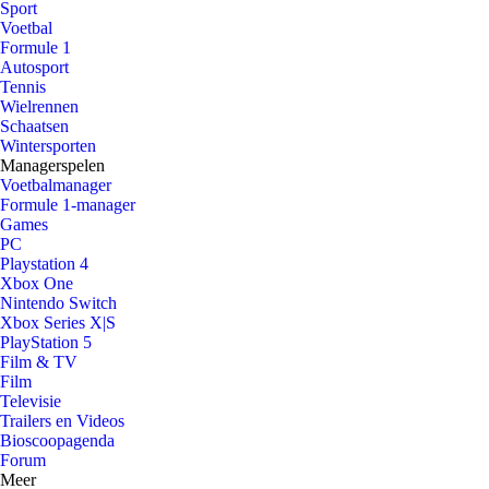
Sport
Voetbal
Formule 1
Autosport
Tennis
Wielrennen
Schaatsen
Wintersporten
Managerspelen
Voetbalmanager
Formule 1-manager
Games
PC
Playstation 4
Xbox One
Nintendo Switch
Xbox Series X|S
PlayStation 5
Film & TV
Film
Televisie
Trailers en Videos
Bioscoopagenda
Forum
Meer