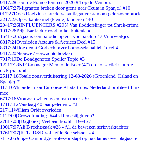
94
17:28
Tour de France femmes 2026 #4 op de Ventoux
106
17:27
Migranten breken door grens naar Ceuta in Spanje,l #10
0
17:27
Dries Roelvink spreekt vakantieganger aan om gele zwembroek
22
17:27
Op vakantie met (kleine) kinderen #30
204
17:26
[INFLUENCERS #295] Van flodderslinger tot Shrek-crème
10
17:26
Prijs Bar le duc rood in het buitenland
164
17:25
Ajax is een parodie op een voetbalclub #7 Vuurwerkjes
88
17:24
Overleden Acteurs & Actrices Deel #15
83
17:24
Hoe denkt God echt over homo-seksualiteit? deel 4
94
17:20
Nieuwe / verwachte boeken
79
17:19
De Bondgenoten Spoiler Topic #3
122
17:18
NPO-manager Menno de Boer (47) op non-actief stuurde
dick-pic rond
251
17:18
Totale zonsverduistering 12-08-2026 (Groenland, IJsland en
Spanje) #1
1
17:16
Miljarden naar Europese AI-start-ups: Nederland profiteert flink
mee
67
17:16
Vrouwen willen geen man meer #30
171
17:12
Vandaag 40 jaar geleden... #3
2
17:11
William Orbit overleden
21
17:09
[Crowdfunding] #443 Rentestijgingen?
278
17:08
[Dagboek] Veel aan hoofd - Deel 27
100
17:07
Ali B rechtszaak #26 - Ali de bewezen serieverkrachter
176
17:07
[RTL] B&B vol liefde 6de seizoen #4
71
17:06
Jonge Cambridge professor stapt op na claims over plagiaat en