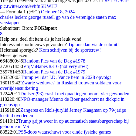
The gap between Max and George was just 0.012s 😮‍💨
#F1
#USGP
pic.twitter.com/evhfnSKWH7
— Formula 1 (@F1)
October 18, 2024
charles leclerc
george russell
gp van de verenigde staten
max
verstappen
Submitter:
Bron:
FOK!sport
8
Help ons; deel dit item als je het leuk vond
Interessant sportnieuws gevonden?
Tip ons dan via de submit!
Helemaal sportgek?
Kom schrijven bij de sportcrew!
Meest gelezen
66488
00:45
Random Pics van de Dag #1978
37205
14:50
VrijMiBabes #316 (not very sfw!)
35976
14:50
Random Pics van de Dag #1979
1635
20:03
Trump wil dat J.D. Vance hem in 2028 opvolgt
1601
19:42
'Zwarte weduwes' in Rusland trouwen soldaten voor
overlijdensuitkering
1224
20:11
Duitser (93) crasht met quad tegen boom, vier gewonden
1182
20:40
NPO-manager Menno de Boer geschorst na dickpic in
groepsapp
1159
18:20
Zangeres en Idols-jurylid Jerney Kaagman op 79-jarige
leeftijd overleden
914
10:12
Trump grijpt weer in op automatisch staatsburgerschap bij
geboorte in VS
885
22:01
PS5-doos waarschuwt voor einde fysieke games