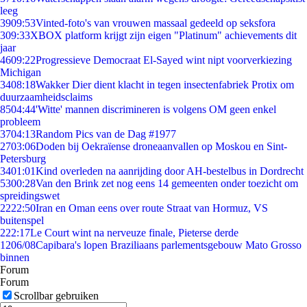
leeg
39
09:53
Vinted-foto's van vrouwen massaal gedeeld op seksfora
3
09:33
XBOX platform krijgt zijn eigen "Platinum" achievements dit
jaar
46
09:22
Progressieve Democraat El-Sayed wint nipt voorverkiezing
Michigan
34
08:18
Wakker Dier dient klacht in tegen insectenfabriek Protix om
duurzaamheidsclaims
85
04:44
'Witte' mannen discrimineren is volgens OM geen enkel
probleem
37
04:13
Random Pics van de Dag #1977
27
03:06
Doden bij Oekraïense droneaanvallen op Moskou en Sint-
Petersburg
34
01:01
Kind overleden na aanrijding door AH-bestelbus in Dordrecht
53
00:28
Van den Brink zet nog eens 14 gemeenten onder toezicht om
spreidingswet
22
22:50
Iran en Oman eens over route Straat van Hormuz, VS
buitenspel
2
22:17
Le Court wint na nerveuze finale, Pieterse derde
12
06/08
Capibara's lopen Braziliaans parlementsgebouw Mato Grosso
binnen
Forum
Forum
Scrollbar gebruiken