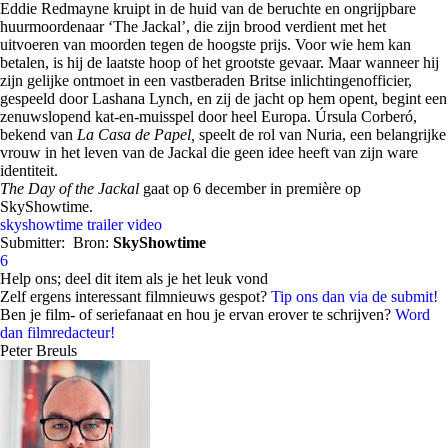
Eddie Redmayne kruipt in de huid van de beruchte en ongrijpbare
huurmoordenaar ‘The Jackal’, die zijn brood verdient met het
uitvoeren van moorden tegen de hoogste prijs. Voor wie hem kan
betalen, is hij de laatste hoop of het grootste gevaar. Maar wanneer hij
zijn gelijke ontmoet in een vastberaden Britse inlichtingenofficier,
gespeeld door Lashana Lynch, en zij de jacht op hem opent, begint een
zenuwslopend kat-en-muisspel door heel Europa. Úrsula Corberó,
bekend van
La Casa de Papel,
speelt de rol van Nuria, een belangrijke
vrouw in het leven van de Jackal die geen idee heeft van zijn ware
identiteit.
The Day of the Jackal
gaat op 6 december in première op
SkyShowtime.
skyshowtime
trailer
video
Submitter:
Bron:
SkyShowtime
6
Help ons; deel dit item als je het leuk vond
Zelf ergens interessant filmnieuws gespot?
Tip ons dan via de submit!
Ben je film- of seriefanaat en hou je ervan erover te schrijven?
Word
dan filmredacteur!
Peter Breuls