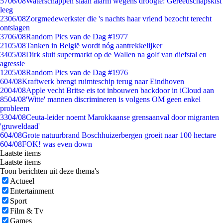
57
06/08
Waterschappen slaan alarm wegens droogte: Gereedschapskist
leeg
23
06/08
Zorgmedewerkster die 's nachts haar vriend bezocht terecht
ontslagen
37
06/08
Random Pics van de Dag #1977
21
05/08
Tanken in België wordt nóg aantrekkelijker
34
05/08
Dirk sluit supermarkt op de Wallen na golf van diefstal en
agressie
12
05/08
Random Pics van de Dag #1976
6
04/08
Kraftwerk brengt ruimteschip terug naar Eindhoven
20
04/08
Apple vecht Britse eis tot inbouwen backdoor in iCloud aan
85
04/08
'Witte' mannen discrimineren is volgens OM geen enkel
probleem
33
04/08
Ceuta-leider noemt Marokkaanse grensaanval door migranten
'gruweldaad'
6
04/08
Grote natuurbrand Boschhuizerbergen groeit naar 100 hectare
6
04/08
FOK! was even down
Laatste items
Laatste items
Toon berichten uit deze thema's
Actueel
Entertainment
Sport
Film & Tv
Games