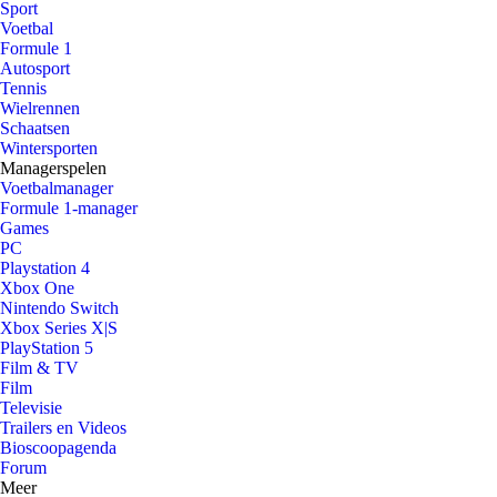
Sport
Voetbal
Formule 1
Autosport
Tennis
Wielrennen
Schaatsen
Wintersporten
Managerspelen
Voetbalmanager
Formule 1-manager
Games
PC
Playstation 4
Xbox One
Nintendo Switch
Xbox Series X|S
PlayStation 5
Film & TV
Film
Televisie
Trailers en Videos
Bioscoopagenda
Forum
Meer