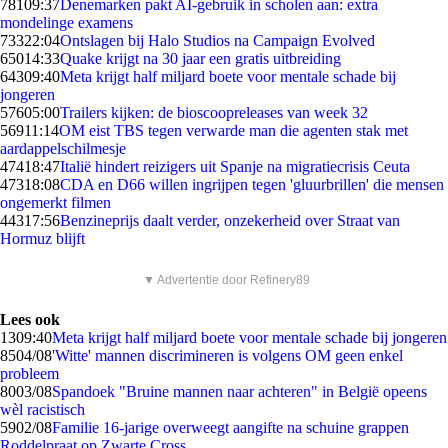
781
09:37
Denemarken pakt AI-gebruik in scholen aan: extra
mondelinge examens
733
22:04
Ontslagen bij Halo Studios na Campaign Evolved
650
14:33
Quake krijgt na 30 jaar een gratis uitbreiding
643
09:40
Meta krijgt half miljard boete voor mentale schade bij
jongeren
576
05:00
Trailers kijken: de bioscoopreleases van week 32
569
11:14
OM eist TBS tegen verwarde man die agenten stak met
aardappelschilmesje
474
18:47
Italië hindert reizigers uit Spanje na migratiecrisis Ceuta
473
18:08
CDA en D66 willen ingrijpen tegen 'gluurbrillen' die mensen
ongemerkt filmen
443
17:56
Benzineprijs daalt verder, onzekerheid over Straat van
Hormuz blijft
▼ Advertentie door Refinery89
Lees ook
13
09:40
Meta krijgt half miljard boete voor mentale schade bij jongeren
85
04/08
'Witte' mannen discrimineren is volgens OM geen enkel
probleem
80
03/08
Spandoek "Bruine mannen naar achteren" in België opeens
wèl racistisch
59
02/08
Familie 16-jarige overweegt aangifte na schuine grappen
Roddelpraat op Zwarte Cross