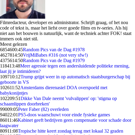
Filmredacteur, developer en administrator. Schrijft graag, of het nou
code of tekst is, maar het liefst over goede films en tv-series. Als hij
niet aan het bouwen is natuurlijk, want de techniek achter FOK! staat
immers ook niet stil.
Meest gelezen
68546
00:45
Random Pics van de Dag #1978
46278
14:50
VrijMiBabes #316 (not very sfw!)
43756
14:50
Random Pics van de Dag #1979
1184
13:48
Meer agressie tegen een andersluidende politieke mening,
laat jij je intimideren?
1097
10:12
Trump grijpt weer in op automatisch staatsburgerschap bij
geboorte in VS
1026
11:52
Amsterdams dierenasiel DOA overspoeld met
babykonijntjes
1022
09:51
Dikke Van Dale neemt 'vulvalippen' op: 'stigma op
schaamlippen doorbreken'
990
09:05
Peter Faber (82) overleden
940
22:01
PS5-doos waarschuwt voor einde fysieke games
860
11:46
Kabinet geeft bedrijven geen compensatie voor schade door
laagwater
809
11:08
Tropische hitte keert zondag terug met lokaal 32 graden