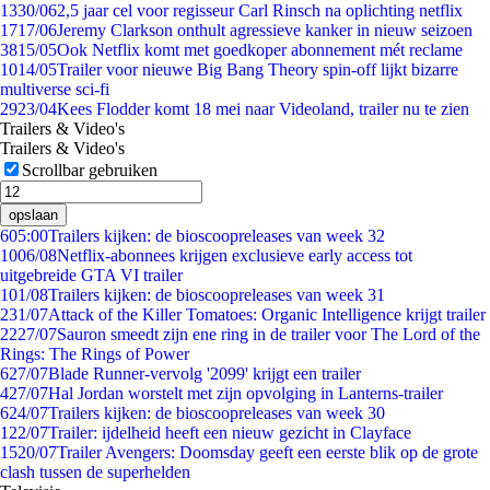
13
30/06
2,5 jaar cel voor regisseur Carl Rinsch na oplichting netflix
17
17/06
Jeremy Clarkson onthult agressieve kanker in nieuw seizoen
38
15/05
Ook Netflix komt met goedkoper abonnement mét reclame
10
14/05
Trailer voor nieuwe Big Bang Theory spin-off lijkt bizarre
multiverse sci-fi
29
23/04
Kees Flodder komt 18 mei naar Videoland, trailer nu te zien
Trailers & Video's
Trailers & Video's
Scrollbar gebruiken
opslaan
6
05:00
Trailers kijken: de bioscoopreleases van week 32
10
06/08
Netflix-abonnees krijgen exclusieve early access tot
uitgebreide GTA VI trailer
1
01/08
Trailers kijken: de bioscoopreleases van week 31
2
31/07
Attack of the Killer Tomatoes: Organic Intelligence krijgt trailer
22
27/07
Sauron smeedt zijn ene ring in de trailer voor The Lord of the
Rings: The Rings of Power
6
27/07
Blade Runner-vervolg '2099' krijgt een trailer
4
27/07
Hal Jordan worstelt met zijn opvolging in Lanterns-trailer
6
24/07
Trailers kijken: de bioscoopreleases van week 30
1
22/07
Trailer: ijdelheid heeft een nieuw gezicht in Clayface
15
20/07
Trailer Avengers: Doomsday geeft een eerste blik op de grote
clash tussen de superhelden