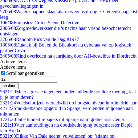
26
06/08
NAVO zet wegens Russische provocatie 250% meer
gevechtsvliegtuigen in
57
06/08
Waterschappen slaan alarm wegens droogte: Gereedschapskist
leeg
1
06/08
Forensics: Crime Scene Detective
23
06/08
Zorgmedewerkster die 's nachts haar vriend bezocht terecht
ontslagen
37
06/08
Random Pics van de Dag #1977
18
05/08
Datalek bij Bol en de Bijenkorf na cyberaanval op logistiek
partner Ceva
34
05/08
Kind overleden na aanrijding door AH-bestelbus in Dordrecht
Actieve items
Actieve items
Scrollbar gebruiken
opslaan
56
21:29
Meer agressie tegen een andersluidende politieke mening, laat
jij je intimideren?
23
21:24
Voedselprijzen wereldwijd op hoogste niveau in ruim drie jaar
4
21:22
Smokkelbende opgerold in Spanje, verdienden miljoenen aan
migranten
17
21:20
Italië hindert reizigers uit Spanje na migratiecrisis Ceuta
13
21:10
Vier aanhoudingen na doodsbedreiging burgemeester Depla
van Breda
53
21:03
Dikke Van Dale neemt 'vulvalippen' op: 'stigma op