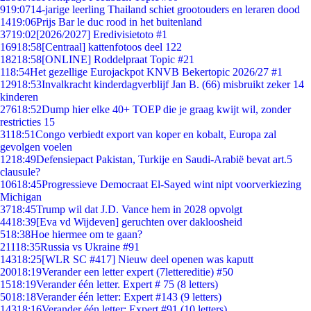
9
19:07
14-jarige leerling Thailand schiet grootouders en leraren dood
14
19:06
Prijs Bar le duc rood in het buitenland
37
19:02
[2026/2027] Eredivisietoto #1
169
18:58
[Centraal] kattenfotoos deel 122
182
18:58
[ONLINE] Roddelpraat Topic #21
1
18:54
Het gezellige Eurojackpot KNVB Bekertopic 2026/27 #1
129
18:53
Invalkracht kinderdagverblijf Jan B. (66) misbruikt zeker 14
kinderen
276
18:52
Dump hier elke 40+ TOEP die je graag kwijt wil, zonder
restricties 15
31
18:51
Congo verbiedt export van koper en kobalt, Europa zal
gevolgen voelen
12
18:49
Defensiepact Pakistan, Turkije en Saudi-Arabië bevat art.5
clausule?
106
18:45
Progressieve Democraat El-Sayed wint nipt voorverkiezing
Michigan
37
18:45
Trump wil dat J.D. Vance hem in 2028 opvolgt
44
18:39
[Eva vd Wijdeven] geruchten over dakloosheid
5
18:38
Hoe hiermee om te gaan?
211
18:35
Russia vs Ukraine #91
143
18:25
[WLR SC #417] Nieuw deel openen was kaputt
200
18:19
Verander een letter expert (7lettereditie) #50
15
18:19
Verander één letter. Expert # 75 (8 letters)
50
18:18
Verander één letter: Expert #143 (9 letters)
143
18:16
Verander één letter: Expert #91 (10 letters)