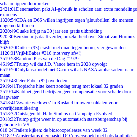
schaamlippen doorbreken'
24
21:01
Denemarken pakt AI-gebruik in scholen aan: extra mondelinge
examens
13
20:54
CDA en D66 willen ingrijpen tegen 'gluurbrillen' die mensen
ongemerkt filmen
20
20:49
Quake krijgt na 30 jaar een gratis uitbreiding
9
20:30
Benzineprijs daalt verder, onzekerheid over Straat van Hormuz
blijft
36
20:20
Duitser (93) crasht met quad tegen boom, vier gewonden
11
20:01
VrijMiBabes #316 (not very sfw!)
35
19:58
Random Pics van de Dag #1979
46
19:57
Trump wil dat J.D. Vance hem in 2028 opvolgt
65
19:50
Onlyfans-model met G-cup wil als NASA-ambassadeur naar
maan
25
19:43
Peter Faber (82) overleden
29
19:41
Tropische hitte keert zondag terug met lokaal 32 graden
25
19:14
Kabinet geeft bedrijven geen compensatie voor schade door
laagwater
24
18:41
'Zwarte weduwes' in Rusland trouwen soldaten voor
overlijdensuitkering
15
18:32
Ontslagen bij Halo Studios na Campaign Evolved
30
18:32
Trump grijpt weer in op automatisch staatsburgerschap bij
geboorte in VS
6
18:24
Trailers kijken: de bioscoopreleases van week 32
31
18:19
Amsterdams dierenasiel DOA overspoeld met babykonijntjes