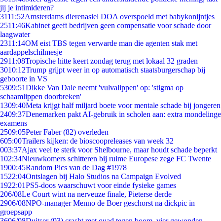
jij je intimideren?
31
11:52
Amsterdams dierenasiel DOA overspoeld met babykonijntjes
25
11:46
Kabinet geeft bedrijven geen compensatie voor schade door
laagwater
23
11:14
OM eist TBS tegen verwarde man die agenten stak met
aardappelschilmesje
29
11:08
Tropische hitte keert zondag terug met lokaal 32 graden
30
10:12
Trump grijpt weer in op automatisch staatsburgerschap bij
geboorte in VS
53
09:51
Dikke Van Dale neemt 'vulvalippen' op: 'stigma op
schaamlippen doorbreken'
13
09:40
Meta krijgt half miljard boete voor mentale schade bij jongeren
24
09:37
Denemarken pakt AI-gebruik in scholen aan: extra mondelinge
examens
25
09:05
Peter Faber (82) overleden
6
05:00
Trailers kijken: de bioscoopreleases van week 32
0
03:37
Ajax veel te sterk voor Shelbourne, maar houdt schade beperkt
1
02:34
Nieuwkomers schitteren bij ruime Europese zege FC Twente
19
00:45
Random Pics van de Dag #1978
15
22:04
Ontslagen bij Halo Studios na Campaign Evolved
19
22:01
PS5-doos waarschuwt voor einde fysieke games
2
06/08
Le Court wint na nerveuze finale, Pieterse derde
29
06/08
NPO-manager Menno de Boer geschorst na dickpic in
groepsapp
36
06/08
Duitser (93) crasht met quad tegen boom, vier gewonden