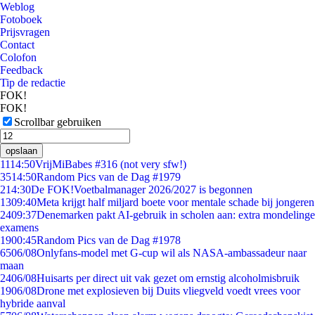
Weblog
Fotoboek
Prijsvragen
Contact
Colofon
Feedback
Tip de redactie
FOK!
FOK!
Scrollbar gebruiken
opslaan
11
14:50
VrijMiBabes #316 (not very sfw!)
35
14:50
Random Pics van de Dag #1979
2
14:30
De FOK!Voetbalmanager 2026/2027 is begonnen
13
09:40
Meta krijgt half miljard boete voor mentale schade bij jongeren
24
09:37
Denemarken pakt AI-gebruik in scholen aan: extra mondelinge
examens
19
00:45
Random Pics van de Dag #1978
65
06/08
Onlyfans-model met G-cup wil als NASA-ambassadeur naar
maan
24
06/08
Huisarts per direct uit vak gezet om ernstig alcoholmisbruik
19
06/08
Drone met explosieven bij Duits vliegveld voedt vrees voor
hybride aanval