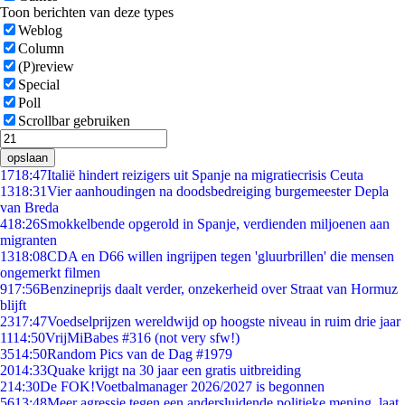
Toon berichten van deze types
Weblog
Column
(P)review
Special
Poll
Scrollbar gebruiken
opslaan
17
18:47
Italië hindert reizigers uit Spanje na migratiecrisis Ceuta
13
18:31
Vier aanhoudingen na doodsbedreiging burgemeester Depla
van Breda
4
18:26
Smokkelbende opgerold in Spanje, verdienden miljoenen aan
migranten
13
18:08
CDA en D66 willen ingrijpen tegen 'gluurbrillen' die mensen
ongemerkt filmen
9
17:56
Benzineprijs daalt verder, onzekerheid over Straat van Hormuz
blijft
23
17:47
Voedselprijzen wereldwijd op hoogste niveau in ruim drie jaar
11
14:50
VrijMiBabes #316 (not very sfw!)
35
14:50
Random Pics van de Dag #1979
20
14:33
Quake krijgt na 30 jaar een gratis uitbreiding
2
14:30
De FOK!Voetbalmanager 2026/2027 is begonnen
56
13:48
Meer agressie tegen een andersluidende politieke mening, laat