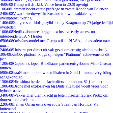
46
06/08
Trump wil dat J.D. Vance hem in 2028 opvolgt
1
06/08
Lemmen boekt eerste profzege in zware Ronde van Polen-rit
24
06/08
'Zwarte weduwes' in Rusland trouwen soldaten voor
overlijdensuitkering
14
06/08
Zangeres en Idols-jurylid Jerney Kaagman op 79-jarige leeftijd
overleden
10
06/08
Netflix-abonnees krijgen exclusieve early access tot
uitgebreide GTA VI trailer
65
06/08
Onlyfans-model met G-cup wil als NASA-ambassadeur naar
maan
24
06/08
Huisarts per direct uit vak gezet om ernstig alcoholmisbruik
3
06/08
XBOX platform krijgt zijn eigen "Platinum" achievements dit
jaar
12
06/08
Capibara's lopen Braziliaans parlementsgebouw Mato Grosso
binnen
69
06/08
Israël meldt dood twee militairen in Zuid-Libanon, vergelding
aangekondigd
15
06/08
Hiroshima herdenkt slachtoffers atoombom, 81 jaar later
19
06/08
Drone met explosieven bij Duits vliegveld voedt vrees voor
hybride aanval
34
06/08
Wakker Dier dient klacht in tegen insectenfabriek Protix om
duurzaamheidsclaims
22
06/08
Iran en Oman eens over route Straat van Hormuz, VS
buitenspel