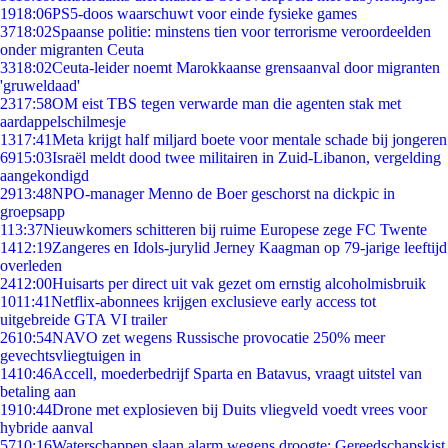
19
18:06
PS5-doos waarschuwt voor einde fysieke games
37
18:02
Spaanse politie: minstens tien voor terrorisme veroordeelden
onder migranten Ceuta
33
18:02
Ceuta-leider noemt Marokkaanse grensaanval door migranten
'gruweldaad'
23
17:58
OM eist TBS tegen verwarde man die agenten stak met
aardappelschilmesje
13
17:41
Meta krijgt half miljard boete voor mentale schade bij jongeren
69
15:03
Israël meldt dood twee militairen in Zuid-Libanon, vergelding
aangekondigd
29
13:48
NPO-manager Menno de Boer geschorst na dickpic in
groepsapp
1
13:37
Nieuwkomers schitteren bij ruime Europese zege FC Twente
14
12:19
Zangeres en Idols-jurylid Jerney Kaagman op 79-jarige leeftijd
overleden
24
12:00
Huisarts per direct uit vak gezet om ernstig alcoholmisbruik
10
11:41
Netflix-abonnees krijgen exclusieve early access tot
uitgebreide GTA VI trailer
26
10:54
NAVO zet wegens Russische provocatie 250% meer
gevechtsvliegtuigen in
14
10:46
Accell, moederbedrijf Sparta en Batavus, vraagt uitstel van
betaling aan
19
10:44
Drone met explosieven bij Duits vliegveld voedt vrees voor
hybride aanval
57
10:16
Waterschappen slaan alarm wegens droogte: Gereedschapskist