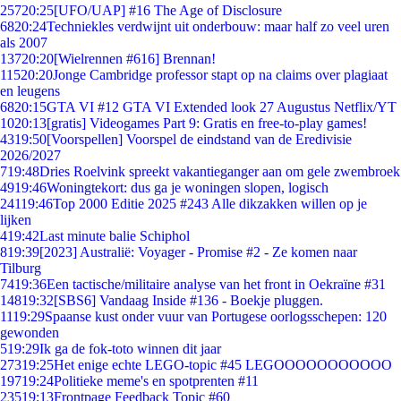
257
20:25
[UFO/UAP] #16 The Age of Disclosure
68
20:24
Techniekles verdwijnt uit onderbouw: maar half zo veel uren
als 2007
137
20:20
[Wielrennen #616] Brennan!
115
20:20
Jonge Cambridge professor stapt op na claims over plagiaat
en leugens
68
20:15
GTA VI #12 GTA VI Extended look 27 Augustus Netflix/YT
10
20:13
[gratis] Videogames Part 9: Gratis en free-to-play games!
43
19:50
[Voorspellen] Voorspel de eindstand van de Eredivisie
2026/2027
7
19:48
Dries Roelvink spreekt vakantieganger aan om gele zwembroek
49
19:46
Woningtekort: dus ga je woningen slopen, logisch
241
19:46
Top 2000 Editie 2025 #243 Alle dikzakken willen op je
lijken
4
19:42
Last minute balie Schiphol
8
19:39
[2023] Australië: Voyager - Promise #2 - Ze komen naar
Tilburg
74
19:36
Een tactische/militaire analyse van het front in Oekraïne #31
148
19:32
[SBS6] Vandaag Inside #136 - Boekje pluggen.
11
19:29
Spaanse kust onder vuur van Portugese oorlogsschepen: 120
gewonden
5
19:29
Ik ga de fok-toto winnen dit jaar
273
19:25
Het enige echte LEGO-topic #45 LEGOOOOOOOOOOO
197
19:24
Politieke meme's en spotprenten #11
235
19:13
Frontpage Feedback Topic #60