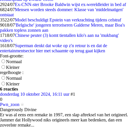
29
24/07
Ex-CNN-ster Brooke Baldwin wijst ex-wereldleider in bed af
68
24/07
Mensen worden steeds dommer: Klasse van 'middelmatigen'
ontstaat
35
22/07
Model beschuldigt Epstein van verkrachting tijdens celstraf
90
18/07
'Belgische' jongeren terroriseren Galderse Meren, maar Boa's
pakken topless zonnen aan
17
18/07
Chinese peuter (3) komt tientallen kilo's aan na 'mukbang'
video's
16
18/07
Superman denkt dat woke op z'n retour is en dat de
entertainmentsector hier met schaamte op terug gaat kijken
Font-grootte:
Normaal
Kleiner
regelhoogte :
Normaal
Kleiner
6 reacties
donderdag 10 oktober 2024, 16:11 uur
#1
0
Pwn_zoon
Dangerously Divine
Er was al eens een remake in 1997, een slap aftreksel van het origineel.
Jammer dat Hollywood niks origineels meer kan bedenken, dan een
zoveelste remake...