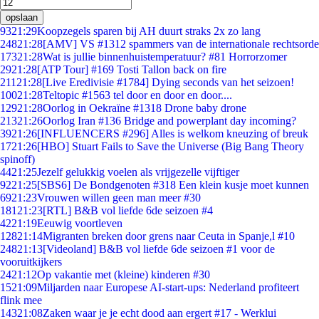
opslaan
93
21:29
Koopzegels sparen bij AH duurt straks 2x zo lang
248
21:28
[AMV] VS #1312 spammers van de internationale rechtsorde
173
21:28
Wat is jullie binnenhuistemperatuur? #81 Horrorzomer
29
21:28
[ATP Tour] #169 Tosti Tallon back on fire
211
21:28
[Live Eredivisie #1784] Dying seconds van het seizoen!
100
21:28
Teltopic #1563 tel door en door en door....
129
21:28
Oorlog in Oekraïne #1318 Drone baby drone
213
21:26
Oorlog Iran #136 Bridge and powerplant day incoming?
39
21:26
[INFLUENCERS #296] Alles is welkom kneuzing of breuk
17
21:26
[HBO] Stuart Fails to Save the Universe (Big Bang Theory
spinoff)
44
21:25
Jezelf gelukkig voelen als vrijgezelle vijftiger
92
21:25
[SBS6] De Bondgenoten #318 Een klein kusje moet kunnen
69
21:23
Vrouwen willen geen man meer #30
181
21:23
[RTL] B&B vol liefde 6de seizoen #4
42
21:19
Eeuwig voortleven
128
21:14
Migranten breken door grens naar Ceuta in Spanje,l #10
248
21:13
[Videoland] B&B vol liefde 6de seizoen #1 voor de
vooruitkijkers
24
21:12
Op vakantie met (kleine) kinderen #30
15
21:09
Miljarden naar Europese AI-start-ups: Nederland profiteert
flink mee
143
21:08
Zaken waar je je echt dood aan ergert #17 - Werklui