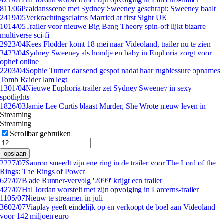
8
11/06
Paaldansscene met Sydney Sweeney geschrapt: Sweeney baalt
24
19/05
Verkrachtingsclaims Married at first Sight UK
10
14/05
Trailer voor nieuwe Big Bang Theory spin-off lijkt bizarre
multiverse sci-fi
29
23/04
Kees Flodder komt 18 mei naar Videoland, trailer nu te zien
34
23/04
Sydney Sweeney als hondje en baby in Euphoria zorgt voor
ophef online
22
03/04
Sophie Turner dansend gespot nadat haar rugblessure opnames
Tomb Raider lam legt
13
01/04
Nieuwe Euphoria-trailer zet Sydney Sweeney in sexy
spotlights
18
26/03
Jamie Lee Curtis blaast Murder, She Wrote nieuw leven in
Streaming
Streaming
Scrollbar gebruiken
opslaan
22
27/07
Sauron smeedt zijn ene ring in de trailer voor The Lord of the
Rings: The Rings of Power
6
27/07
Blade Runner-vervolg '2099' krijgt een trailer
4
27/07
Hal Jordan worstelt met zijn opvolging in Lanterns-trailer
11
05/07
Nieuw te streamen in juli
36
02/07
Viaplay geeft eindelijk op en verkoopt de boel aan Videoland
voor 142 miljoen euro