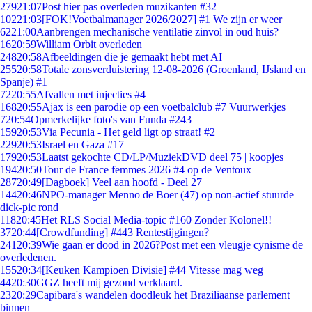
279
21:07
Post hier pas overleden muzikanten #32
102
21:03
[FOK!Voetbalmanager 2026/2027] #1 We zijn er weer
62
21:00
Aanbrengen mechanische ventilatie zinvol in oud huis?
16
20:59
William Orbit overleden
248
20:58
Afbeeldingen die je gemaakt hebt met AI
255
20:58
Totale zonsverduistering 12-08-2026 (Groenland, IJsland en
Spanje) #1
72
20:55
Afvallen met injecties #4
168
20:55
Ajax is een parodie op een voetbalclub #7 Vuurwerkjes
7
20:54
Opmerkelijke foto's van Funda #243
159
20:53
Via Pecunia - Het geld ligt op straat! #2
229
20:53
Israel en Gaza #17
179
20:53
Laatst gekochte CD/LP/MuziekDVD deel 75 | koopjes
194
20:50
Tour de France femmes 2026 #4 op de Ventoux
287
20:49
[Dagboek] Veel aan hoofd - Deel 27
144
20:46
NPO-manager Menno de Boer (47) op non-actief stuurde
dick-pic rond
118
20:45
Het RLS Social Media-topic #160 Zonder Kolonel!!
37
20:44
[Crowdfunding] #443 Rentestijgingen?
241
20:39
Wie gaan er dood in 2026?Post met een vleugje cynisme de
overledenen.
155
20:34
[Keuken Kampioen Divisie] #44 Vitesse mag weg
44
20:30
GGZ heeft mij gezond verklaard.
23
20:29
Capibara's wandelen doodleuk het Braziliaanse parlement
binnen