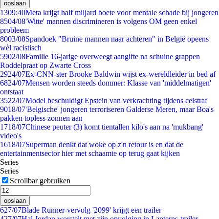
opslaan
13
09:40
Meta krijgt half miljard boete voor mentale schade bij jongeren
85
04/08
'Witte' mannen discrimineren is volgens OM geen enkel
probleem
80
03/08
Spandoek "Bruine mannen naar achteren" in België opeens
wèl racistisch
59
02/08
Familie 16-jarige overweegt aangifte na schuine grappen
Roddelpraat op Zwarte Cross
29
24/07
Ex-CNN-ster Brooke Baldwin wijst ex-wereldleider in bed af
68
24/07
Mensen worden steeds dommer: Klasse van 'middelmatigen'
ontstaat
35
22/07
Model beschuldigt Epstein van verkrachting tijdens celstraf
90
18/07
'Belgische' jongeren terroriseren Galderse Meren, maar Boa's
pakken topless zonnen aan
17
18/07
Chinese peuter (3) komt tientallen kilo's aan na 'mukbang'
video's
16
18/07
Superman denkt dat woke op z'n retour is en dat de
entertainmentsector hier met schaamte op terug gaat kijken
Series
Series
Scrollbar gebruiken
opslaan
6
27/07
Blade Runner-vervolg '2099' krijgt een trailer
4
27/07
Hal Jordan worstelt met zijn opvolging in Lanterns-trailer