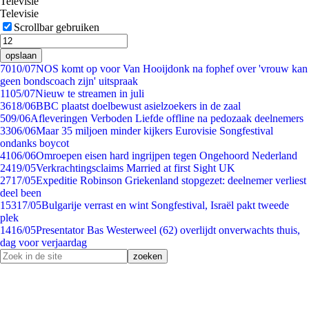
Televisie
Televisie
Scrollbar gebruiken
opslaan
70
10/07
NOS komt op voor Van Hooijdonk na fophef over 'vrouw kan
geen bondscoach zijn' uitspraak
11
05/07
Nieuw te streamen in juli
36
18/06
BBC plaatst doelbewust asielzoekers in de zaal
5
09/06
Afleveringen Verboden Liefde offline na pedozaak deelnemers
33
06/06
Maar 35 miljoen minder kijkers Eurovisie Songfestival
ondanks boycot
41
06/06
Omroepen eisen hard ingrijpen tegen Ongehoord Nederland
24
19/05
Verkrachtingsclaims Married at first Sight UK
27
17/05
Expeditie Robinson Griekenland stopgezet: deelnemer verliest
deel been
153
17/05
Bulgarije verrast en wint Songfestival, Israël pakt tweede
plek
14
16/05
Presentator Bas Westerweel (62) overlijdt onverwachts thuis,
dag voor verjaardag