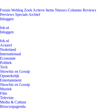
Forum
Weblog
Zoek
Actieve Items
Nieuws
Columns
Reviews
Previews
Specials
Archief
Inloggen
fok.nl
Inloggen
fok.nl
Actueel
Nederland
Internationaal
Economie
Politiek
Tech
Showbiz en Gossip
Opmerkelijk
Entertainment
Showbiz en Gossip
Muziek
Film
Televisie
Media & Cultuur
Bioscoopagenda