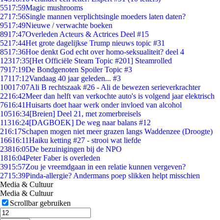
55
17:59
Magic mushrooms
27
17:56
Single mannen verplichtsingle moeders laten daten?
95
17:49
Nieuwe / verwachte boeken
89
17:47
Overleden Acteurs & Actrices Deel #15
52
17:44
Het grote dagelijkse Trump nieuws topic #31
85
17:36
Hoe denkt God echt over homo-seksualiteit? deel 4
123
17:35
[Het Officiële Steam Topic #201] Steamrolled
79
17:19
De Bondgenoten Spoiler Topic #3
171
17:12
Vandaag 40 jaar geleden... #3
100
17:07
Ali B rechtszaak #26 - Ali de bewezen serieverkrachter
22
16:42
Meer dan helft van verkochte auto's is volgend jaar elektrisch
76
16:41
Huisarts doet haar werk onder invloed van alcohol
105
16:34
[Breien] Deel 21, met zomerbreisels
113
16:24
[DAGBOEK] De weg naar balans #12
2
16:17
Schapen mogen niet meer grazen langs Waddenzee (Droogte)
166
16:11
Haiku ketting #27 - strooi wat liefde
238
16:05
De bezuinigingen bij de NPO
18
16:04
Peter Faber is overleden
39
15:57
Zou je vreemdgaan in een relatie kunnen vergeven?
27
15:39
Pinda-allergie? Andermans poep slikken helpt misschien
Media & Cultuur
Media & Cultuur
Scrollbar gebruiken