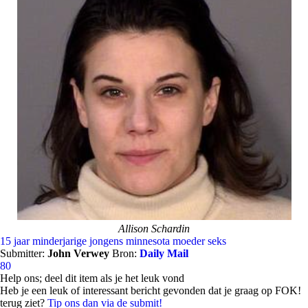
Allison Schardin
15 jaar
minderjarige jongens
minnesota
moeder
seks
Submitter:
John Verwey
Bron:
Daily Mail
80
Help ons; deel dit item als je het leuk vond
Heb je een leuk of interessant bericht gevonden dat je graag op FOK!
terug ziet?
Tip ons dan via de submit!