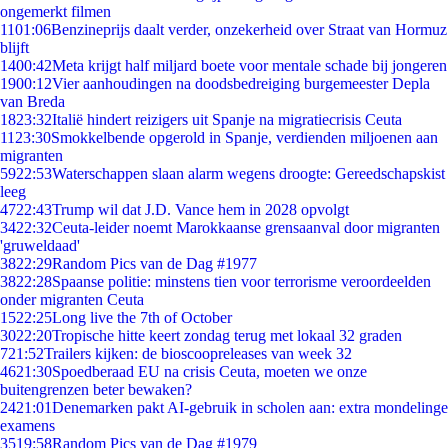
ongemerkt filmen
11
01:06
Benzineprijs daalt verder, onzekerheid over Straat van Hormuz
blijft
14
00:42
Meta krijgt half miljard boete voor mentale schade bij jongeren
19
00:12
Vier aanhoudingen na doodsbedreiging burgemeester Depla
van Breda
18
23:32
Italië hindert reizigers uit Spanje na migratiecrisis Ceuta
11
23:30
Smokkelbende opgerold in Spanje, verdienden miljoenen aan
migranten
59
22:53
Waterschappen slaan alarm wegens droogte: Gereedschapskist
leeg
47
22:43
Trump wil dat J.D. Vance hem in 2028 opvolgt
34
22:32
Ceuta-leider noemt Marokkaanse grensaanval door migranten
'gruweldaad'
38
22:29
Random Pics van de Dag #1977
38
22:28
Spaanse politie: minstens tien voor terrorisme veroordeelden
onder migranten Ceuta
15
22:25
Long live the 7th of October
30
22:20
Tropische hitte keert zondag terug met lokaal 32 graden
7
21:52
Trailers kijken: de bioscoopreleases van week 32
46
21:30
Spoedberaad EU na crisis Ceuta, moeten we onze
buitengrenzen beter bewaken?
24
21:01
Denemarken pakt AI-gebruik in scholen aan: extra mondelinge
examens
35
19:58
Random Pics van de Dag #1979