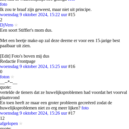
foto
Ik zou te braaf zijn geweest, maar niet uit principe.
woensdag 9 oktober 2024, 15:22 uur
#15
2
DjVero
Een soort Stiffler's mom dus.
Met een beetje make-up zal deze deerne er voor een 15-jarige best
paalbaar uit zien.
[Edit] Foto's boven mij dus
Redactie Frontpage
woensdag 9 oktober 2024, 15:25 uur
#16
0
foton
__--*--__
quote:
vertelde de tieners dat ze huwelijksproblemen had voordat het voorval
plaatsvond
En toen heeft ze maar een groter probleem gecreëerd zodat de
huwelijksproblemen niet zo erg meer lijken?
foto
woensdag 9 oktober 2024, 15:26 uur
#17
12
afgelopen
quote: