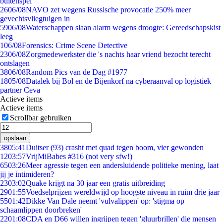
buitenspel
26
06/08
NAVO zet wegens Russische provocatie 250% meer
gevechtsvliegtuigen in
59
06/08
Waterschappen slaan alarm wegens droogte: Gereedschapskist
leeg
1
06/08
Forensics: Crime Scene Detective
23
06/08
Zorgmedewerkster die 's nachts haar vriend bezocht terecht
ontslagen
38
06/08
Random Pics van de Dag #1977
18
05/08
Datalek bij Bol en de Bijenkorf na cyberaanval op logistiek
partner Ceva
Actieve items
Actieve items
Scrollbar gebruiken
opslaan
38
05:41
Duitser (93) crasht met quad tegen boom, vier gewonden
12
03:57
VrijMiBabes #316 (not very sfw!)
65
03:26
Meer agressie tegen een andersluidende politieke mening, laat
jij je intimideren?
23
03:02
Quake krijgt na 30 jaar een gratis uitbreiding
29
01:55
Voedselprijzen wereldwijd op hoogste niveau in ruim drie jaar
55
01:42
Dikke Van Dale neemt 'vulvalippen' op: 'stigma op
schaamlippen doorbreken'
22
01:08
CDA en D66 willen ingrijpen tegen 'gluurbrillen' die mensen