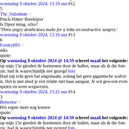
woensdag 9 oktober 2024, 15:19 uur
#12
5
The_Substitute
Pinch-Hitter/ Breekijzer
Is Djeez terug, ofzo?
'Three angry deathclaws make for a lotta reconstructive surgery.'
woensdag 9 oktober 2024, 15:19 uur
#13
6
Frenky893
niks
quote:
Op
woensdag 9 oktober 2024 @ 14:59
schreef
maali
het volgende:
op mijn 15e gierden de hormonen door de ballen, maar als ik die foto
zie, had ik waarschijnlijk nee gezegd
foto
Had mij echt geen bal uitgemaakt, zolang het geen gigantische walvis
is. Het is niet alsof je een relatie met haar aangaat. Je wil gewoon even
spelen en weer wegwezen.
woensdag 9 oktober 2024, 15:21 uur
#14
3
Betwetor
Het ergste moet nog komen
quote:
Op
woensdag 9 oktober 2024 @ 14:59
schreef
maali
het volgende:
op mijn 15e gierden de hormonen door de ballen, maar als ik die foto
zie, had ik waarschijnlijk nee gezegd
foto