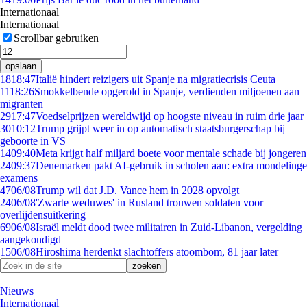
Internationaal
Internationaal
Scrollbar gebruiken
opslaan
18
18:47
Italië hindert reizigers uit Spanje na migratiecrisis Ceuta
11
18:26
Smokkelbende opgerold in Spanje, verdienden miljoenen aan
migranten
29
17:47
Voedselprijzen wereldwijd op hoogste niveau in ruim drie jaar
30
10:12
Trump grijpt weer in op automatisch staatsburgerschap bij
geboorte in VS
14
09:40
Meta krijgt half miljard boete voor mentale schade bij jongeren
24
09:37
Denemarken pakt AI-gebruik in scholen aan: extra mondelinge
examens
47
06/08
Trump wil dat J.D. Vance hem in 2028 opvolgt
24
06/08
'Zwarte weduwes' in Rusland trouwen soldaten voor
overlijdensuitkering
69
06/08
Israël meldt dood twee militairen in Zuid-Libanon, vergelding
aangekondigd
15
06/08
Hiroshima herdenkt slachtoffers atoombom, 81 jaar later
Nieuws
Internationaal