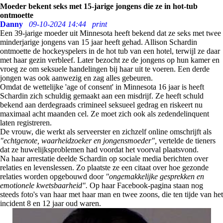
Moeder bekent seks met 15-jarige jongens die ze in hot-tub
ontmoette
Danny
09-10-2024 14:44
print
Een 39-jarige moeder uit Minnesota heeft bekend dat ze seks met twee
minderjarige jongens van 15 jaar heeft gehad. Allison Schardin
ontmoette de hockeyspelers in de hot tub van een hotel, terwijl ze daar
met haar gezin verbleef. Later bezocht ze de jongens op hun kamer en
vroeg ze om seksuele handelingen bij haar uit te voeren. Een derde
jongen was ook aanwezig en zag alles gebeuren.
Omdat de wettelijke 'age of consent' in Minnesota 16 jaar is heeft
Schardin zich schuldig gemaakt aan een misdrijf. Ze heeft schuld
bekend aan derdegraads crimineel seksueel gedrag en riskeert nu
maximaal acht maanden cel. Ze moet zich ook als zedendelinquent
laten registreren.
De vrouw, die werkt als serveerster en zichzelf online omschrijft als
"echtgenote, waarheidzoeker en jongensmoeder",
vertelde de tieners
dat ze huwelijksproblemen had voordat het voorval plaatsvond.
Na haar arrestatie deelde Schardin op sociale media berichten over
relaties en levenslessen. Zo plaatste ze een citaat over hoe gezonde
relaties worden opgebouwd door
"ongemakkelijke gesprekken en
emotionele kwetsbaarheid".
Op haar Facebook-pagina staan nog
steeds foto's van haar met haar man en twee zoons, die ten tijde van het
incident 8 en 12 jaar oud waren.