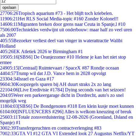
opslaan
277
06:26
Tropisch aquarium #73 - Het blijft toch kriebelen.
119
06:21
Het RLS Social Media-topic #160 Zonder Kolonel!!
146
06:11
Migranten breken door grens naar Ceuta in Spanje,l #10
75
06:00
Techniekles verdwijnt uit onderbouw: maar half zo veel uren
als 2007
4
05:55
Bezoeker verliest deel van vinger in waterattractie Walibi
Holland
4
05:26
EK Atletiek 2026 te Birmingham #1
195
05:16
[SBS6] De Oranjezomer #10 Helene je kan het niet stop
ermee
249
05:15
[Centraal] Ruimtevaart / SpaceX #87 Rondje oceaan
44
04:57
Trump wil dat J.D. Vance hem in 2028 opvolgt
233
04:34
Israel en Gaza #17
96
04:30
Koopzegels sparen bij AH duurt straks 2x zo lang
221
04:06
[Live Eredivisie #1784] Dying seconds van het seizoen!
2
04:05
Weer een parkeergarage dicht in Dordrecht, auto's zo snel
mogelijk weg
118
04:03
[SBS6] De Bondgenoten #318 Een klein kusje moet kunnen
61
04:00
[INFLUENCERS #296] Alles is welkom kneuzing of breuk
256
03:11
Totale zonsverduistering 12-08-2026 (Groenland, IJsland en
Spanje) #1
30
02:39
Transfergeruchten en contractverlenging #83
70
02:33
GTA VI #12 GTA VI Extended look 27 Augustus Netflix/YT