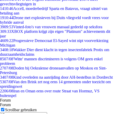
gevechtsvliegtuigen in
14
10:46
Accell, moederbedrijf Sparta en Batavus, vraagt uitstel van
betaling aan
19
10:44
Drone met explosieven bij Duits vliegveld voedt vrees voor
hybride aanval
39
09:53
Vinted-foto's van vrouwen massaal gedeeld op seksfora
3
09:33
XBOX platform krijgt zijn eigen "Platinum" achievements dit
jaar
46
09:22
Progressieve Democraat El-Sayed wint nipt voorverkiezing
Michigan
34
08:18
Wakker Dier dient klacht in tegen insectenfabriek Protix om
duurzaamheidsclaims
85
07/08
'Witte' mannen discrimineren is volgens OM geen enkel
probleem
27
07/08
Doden bij Oekraïense droneaanvallen op Moskou en Sint-
Petersburg
34
07/08
Kind overleden na aanrijding door AH-bestelbus in Dordrecht
53
07/08
Van den Brink zet nog eens 14 gemeenten onder toezicht om
spreidingswet
22
06/08
Iran en Oman eens over route Straat van Hormuz, VS
buitenspel
Forum
Forum
Scrollbar gebruiken