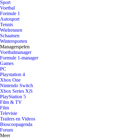
Sport
Voetbal
Formule 1
Autosport
Tennis
Wielrennen
Schaatsen
Wintersporten
Managerspelen
Voetbalmanager
Formule 1-manager
Games
PC
Playstation 4
Xbox One
Nintendo Switch
Xbox Series X|S
PlayStation 5
Film & TV
Film
Televisie
Trailers en Videos
Bioscoopagenda
Forum
Meer