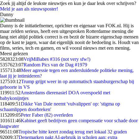
Zoek jij altijd de leukste nieuwtjes en kun je daar leuk over schrijven?
Meld je aan als nieuwsposter!
Danny
Danny is de initiatiefnemer, oprichter en eigenaar van FOK.nl. Hij is
maar zelden serieus, heeft een uitgesproken Rotterdamse mening die
lang niet altijd politiek correct is en bezit de bizarre eigenschap mensen
op de kast te jagen, waar dat eigenlijk nooit de bedoeling is. Houdt van
films, series, tech en gamen, en wil vooral nieuws met een mening.
Meest gelezen
58283
23:08
VrijMiBabes #316 (not very sfw!)
53576
23:07
Random Pics van de Dag #1979
1557
13:48
Meer agressie tegen een andersluidende politieke mening,
laat jij je intimideren?
1275
10:12
Trump grijpt weer in op automatisch staatsburgerschap bij
geboorte in VS
1199
11:52
Amsterdams dierenasiel DOA overspoeld met
babykonijntjes
1184
09:51
Dikke Van Dale neemt 'vulvalippen' op: 'stigma op
schaamlippen doorbreken'
1152
09:05
Peter Faber (82) overleden
1016
11:46
Kabinet geeft bedrijven geen compensatie voor schade door
laagwater
965
11:08
Tropische hitte keert zondag terug met lokaal 32 graden
920
09:37
Denemarken pakt AI-gebruik in scholen aan: extra