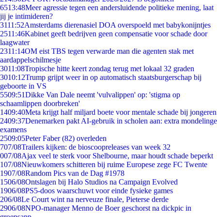
65
13:48
Meer agressie tegen een andersluidende politieke mening, laat
jij je intimideren?
31
11:52
Amsterdams dierenasiel DOA overspoeld met babykonijntjes
25
11:46
Kabinet geeft bedrijven geen compensatie voor schade door
laagwater
23
11:14
OM eist TBS tegen verwarde man die agenten stak met
aardappelschilmesje
30
11:08
Tropische hitte keert zondag terug met lokaal 32 graden
30
10:12
Trump grijpt weer in op automatisch staatsburgerschap bij
geboorte in VS
55
09:51
Dikke Van Dale neemt 'vulvalippen' op: 'stigma op
schaamlippen doorbreken'
14
09:40
Meta krijgt half miljard boete voor mentale schade bij jongeren
24
09:37
Denemarken pakt AI-gebruik in scholen aan: extra mondelinge
examens
25
09:05
Peter Faber (82) overleden
7
07/08
Trailers kijken: de bioscoopreleases van week 32
0
07/08
Ajax veel te sterk voor Shelbourne, maar houdt schade beperkt
1
07/08
Nieuwkomers schitteren bij ruime Europese zege FC Twente
19
07/08
Random Pics van de Dag #1978
15
06/08
Ontslagen bij Halo Studios na Campaign Evolved
19
06/08
PS5-doos waarschuwt voor einde fysieke games
2
06/08
Le Court wint na nerveuze finale, Pieterse derde
29
06/08
NPO-manager Menno de Boer geschorst na dickpic in
groepsapp