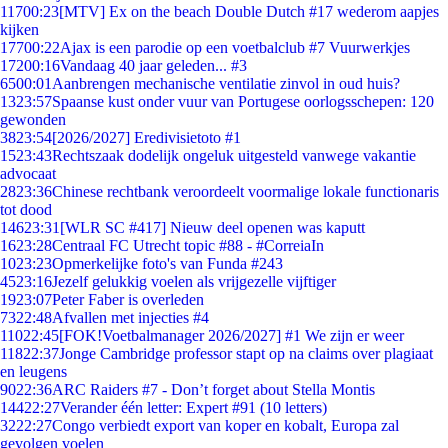
117
00:23
[MTV] Ex on the beach Double Dutch #17 wederom aapjes
kijken
177
00:22
Ajax is een parodie op een voetbalclub #7 Vuurwerkjes
172
00:16
Vandaag 40 jaar geleden... #3
65
00:01
Aanbrengen mechanische ventilatie zinvol in oud huis?
13
23:57
Spaanse kust onder vuur van Portugese oorlogsschepen: 120
gewonden
38
23:54
[2026/2027] Eredivisietoto #1
15
23:43
Rechtszaak dodelijk ongeluk uitgesteld vanwege vakantie
advocaat
28
23:36
Chinese rechtbank veroordeelt voormalige lokale functionaris
tot dood
146
23:31
[WLR SC #417] Nieuw deel openen was kaputt
16
23:28
Centraal FC Utrecht topic #88 - #CorreiaIn
10
23:23
Opmerkelijke foto's van Funda #243
45
23:16
Jezelf gelukkig voelen als vrijgezelle vijftiger
19
23:07
Peter Faber is overleden
73
22:48
Afvallen met injecties #4
110
22:45
[FOK!Voetbalmanager 2026/2027] #1 We zijn er weer
118
22:37
Jonge Cambridge professor stapt op na claims over plagiaat
en leugens
90
22:36
ARC Raiders #7 - Don’t forget about Stella Montis
144
22:27
Verander één letter: Expert #91 (10 letters)
32
22:27
Congo verbiedt export van koper en kobalt, Europa zal
gevolgen voelen