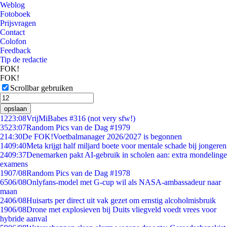
Weblog
Fotoboek
Prijsvragen
Contact
Colofon
Feedback
Tip de redactie
FOK!
FOK!
Scrollbar gebruiken
opslaan
12
23:08
VrijMiBabes #316 (not very sfw!)
35
23:07
Random Pics van de Dag #1979
2
14:30
De FOK!Voetbalmanager 2026/2027 is begonnen
14
09:40
Meta krijgt half miljard boete voor mentale schade bij jongeren
24
09:37
Denemarken pakt AI-gebruik in scholen aan: extra mondelinge
examens
19
07/08
Random Pics van de Dag #1978
65
06/08
Onlyfans-model met G-cup wil als NASA-ambassadeur naar
maan
24
06/08
Huisarts per direct uit vak gezet om ernstig alcoholmisbruik
19
06/08
Drone met explosieven bij Duits vliegveld voedt vrees voor
hybride aanval