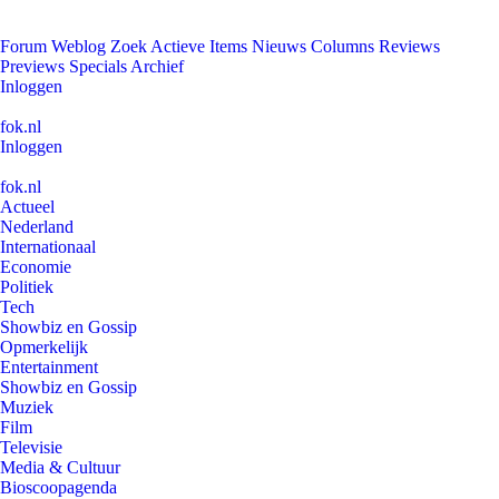
Forum
Weblog
Zoek
Actieve Items
Nieuws
Columns
Reviews
Previews
Specials
Archief
Inloggen
fok.nl
Inloggen
fok.nl
Actueel
Nederland
Internationaal
Economie
Politiek
Tech
Showbiz en Gossip
Opmerkelijk
Entertainment
Showbiz en Gossip
Muziek
Film
Televisie
Media & Cultuur
Bioscoopagenda