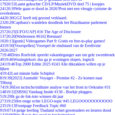
179
20:53
Laatst gekochte CD/LP/MuziekDVD deel 75 | koopjes
241
20:39
Wie gaan er dood in 2026?Post met een vleugje cynisme de
overledenen.
44
20:30
GGZ heeft mij gezond verklaard.
23
20:29
Capibara's wandelen doodleuk het Braziliaanse parlement
binnen
257
20:25
[UFO/UAP] #16 The Age of Disclosure
137
20:20
[Wielrennen #616] Brennan!
10
20:13
[gratis] Videogames Part 9: Gratis en free-to-play games!
43
19:50
[Voorspellen] Voorspel de eindstand van de Eredivisie
2026/2027
7
19:48
Dries Roelvink spreekt vakantieganger aan om gele zwembroek
49
19:46
Woningtekort: dus ga je woningen slopen, logisch
241
19:46
Top 2000 Editie 2025 #243 Alle dikzakken willen op je
lijken
4
19:42
Last minute balie Schiphol
8
19:39
[2023] Australië: Voyager - Promise #2 - Ze komen naar
Tilburg
74
19:36
Een tactische/militaire analyse van het front in Oekraïne #31
148
19:32
[SBS6] Vandaag Inside #136 - Boekje pluggen.
5
19:29
Ik ga de fok-toto winnen dit jaar
273
19:25
Het enige echte LEGO-topic #45 LEGOOOOOOOOOOO
235
19:13
Frontpage Feedback Topic #60
9
19:07
14-jarige leerling Thailand schiet grootouders en leraren dood
14
19:06
Prijs Bar le duc rood in het buitenland