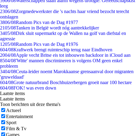
59
06/08
Waterschappen slaan alarm wegens droogte: Gereedschapskist
leeg
23
06/08
Zorgmedewerkster die 's nachts haar vriend bezocht terecht
ontslagen
38
06/08
Random Pics van de Dag #1977
21
05/08
Tanken in België wordt nóg aantrekkelijker
34
05/08
Dirk sluit supermarkt op de Wallen na golf van diefstal en
agressie
12
05/08
Random Pics van de Dag #1976
6
04/08
Kraftwerk brengt ruimteschip terug naar Eindhoven
20
04/08
Apple vecht Britse eis tot inbouwen backdoor in iCloud aan
85
04/08
'Witte' mannen discrimineren is volgens OM geen enkel
probleem
34
04/08
Ceuta-leider noemt Marokkaanse grensaanval door migranten
'gruweldaad'
6
04/08
Grote natuurbrand Boschhuizerbergen groeit naar 100 hectare
6
04/08
FOK! was even down
Laatste items
Laatste items
Toon berichten uit deze thema's
Actueel
Entertainment
Sport
Film & Tv
Games