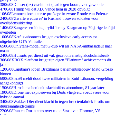
38
06/08
Duitser (93) crasht met quad tegen boom, vier gewonden
47
06/08
Trump wil dat J.D. Vance hem in 2028 opvolgt
1
06/08
Lemmen boekt eerste profzege in zware Ronde van Polen-rit
24
06/08
'Zwarte weduwes' in Rusland trouwen soldaten voor
overlijdensuitkering
14
06/08
Zangeres en Idols-jurylid Jerney Kaagman op 79-jarige leeftijd
overleden
10
06/08
Netflix-abonnees krijgen exclusieve early access tot
uitgebreide GTA VI trailer
65
06/08
Onlyfans-model met G-cup wil als NASA-ambassadeur naar
maan
24
06/08
Huisarts per direct uit vak gezet om ernstig alcoholmisbruik
3
06/08
XBOX platform krijgt zijn eigen "Platinum" achievements dit
jaar
12
06/08
Capibara's lopen Braziliaans parlementsgebouw Mato Grosso
binnen
69
06/08
Israël meldt dood twee militairen in Zuid-Libanon, vergelding
aangekondigd
15
06/08
Hiroshima herdenkt slachtoffers atoombom, 81 jaar later
19
06/08
Drone met explosieven bij Duits vliegveld voedt vrees voor
hybride aanval
34
06/08
Wakker Dier dient klacht in tegen insectenfabriek Protix om
duurzaamheidsclaims
22
06/08
Iran en Oman eens over route Straat van Hormuz, VS