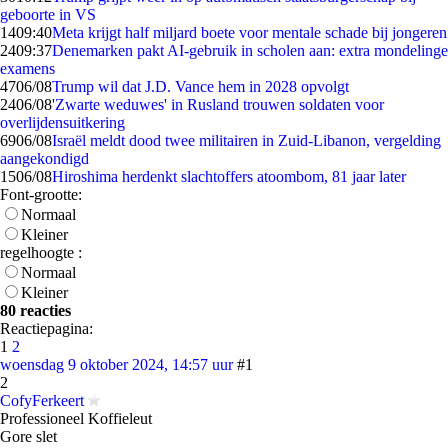
geboorte in VS
14
09:40
Meta krijgt half miljard boete voor mentale schade bij jongeren
24
09:37
Denemarken pakt AI-gebruik in scholen aan: extra mondelinge
examens
47
06/08
Trump wil dat J.D. Vance hem in 2028 opvolgt
24
06/08
'Zwarte weduwes' in Rusland trouwen soldaten voor
overlijdensuitkering
69
06/08
Israël meldt dood twee militairen in Zuid-Libanon, vergelding
aangekondigd
15
06/08
Hiroshima herdenkt slachtoffers atoombom, 81 jaar later
Font-grootte:
Normaal
Kleiner
regelhoogte :
Normaal
Kleiner
80 reacties
Reactiepagina:
1
2
woensdag 9 oktober 2024, 14:57 uur
#1
2
CofyFerkeert
Professioneel Koffieleut
Gore slet