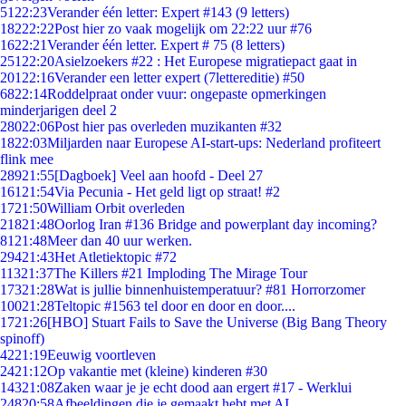
51
22:23
Verander één letter: Expert #143 (9 letters)
182
22:22
Post hier zo vaak mogelijk om 22:22 uur #76
16
22:21
Verander één letter. Expert # 75 (8 letters)
251
22:20
Asielzoekers #22 : Het Europese migratiepact gaat in
201
22:16
Verander een letter expert (7lettereditie) #50
68
22:14
Roddelpraat onder vuur: ongepaste opmerkingen
minderjarigen deel 2
280
22:06
Post hier pas overleden muzikanten #32
18
22:03
Miljarden naar Europese AI-start-ups: Nederland profiteert
flink mee
289
21:55
[Dagboek] Veel aan hoofd - Deel 27
161
21:54
Via Pecunia - Het geld ligt op straat! #2
17
21:50
William Orbit overleden
218
21:48
Oorlog Iran #136 Bridge and powerplant day incoming?
81
21:48
Meer dan 40 uur werken.
294
21:43
Het Atletiektopic #72
113
21:37
The Killers #21 Imploding The Mirage Tour
173
21:28
Wat is jullie binnenhuistemperatuur? #81 Horrorzomer
100
21:28
Teltopic #1563 tel door en door en door....
17
21:26
[HBO] Stuart Fails to Save the Universe (Big Bang Theory
spinoff)
42
21:19
Eeuwig voortleven
24
21:12
Op vakantie met (kleine) kinderen #30
143
21:08
Zaken waar je je echt dood aan ergert #17 - Werklui
248
20:58
Afbeeldingen die je gemaakt hebt met AI