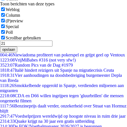
Toon berichten van deze types
Weblog
Column
(P)review
Special
Poll
Scrollbar gebruiken
opslaan
0
04:46
Niewiadoma profiteert van pokerspel en grijpt geel op Ventoux
12
23:08
VrijMiBabes #316 (not very sfw!)
35
23:07
Random Pics van de Dag #1979
18
18:47
Italië hindert reizigers uit Spanje na migratiecrisis Ceuta
19
18:31
Vier aanhoudingen na doodsbedreiging burgemeester Depla
van Breda
11
18:26
Smokkelbende opgerold in Spanje, verdienden miljoenen aan
migranten
22
18:08
CDA en D66 willen ingrijpen tegen 'gluurbrillen' die mensen
ongemerkt filmen
11
17:56
Benzineprijs daalt verder, onzekerheid over Straat van Hormuz
blijft
29
17:47
Voedselprijzen wereldwijd op hoogste niveau in ruim drie jaar
23
14:33
Quake krijgt na 30 jaar een gratis uitbreiding
2
14:30
De FOK!Voetbalmanager 2026/2027 is begonnen