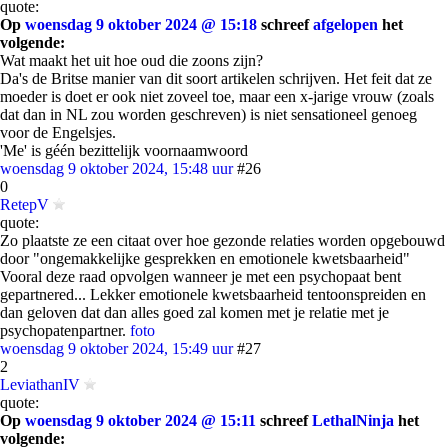
quote:
Op
woensdag 9 oktober 2024 @ 15:18
schreef
afgelopen
het
volgende:
Wat maakt het uit hoe oud die zoons zijn?
Da's de Britse manier van dit soort artikelen schrijven. Het feit dat ze
moeder is doet er ook niet zoveel toe, maar een x-jarige vrouw (zoals
dat dan in NL zou worden geschreven) is niet sensationeel genoeg
voor de Engelsjes.
'Me' is géén bezittelijk voornaamwoord
woensdag 9 oktober 2024, 15:48 uur
#26
0
RetepV
quote:
Zo plaatste ze een citaat over hoe gezonde relaties worden opgebouwd
door "ongemakkelijke gesprekken en emotionele kwetsbaarheid"
Vooral deze raad opvolgen wanneer je met een psychopaat bent
gepartnered... Lekker emotionele kwetsbaarheid tentoonspreiden en
dan geloven dat dan alles goed zal komen met je relatie met je
psychopatenpartner.
foto
woensdag 9 oktober 2024, 15:49 uur
#27
2
LeviathanIV
quote:
Op
woensdag 9 oktober 2024 @ 15:11
schreef
LethalNinja
het
volgende: