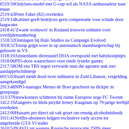
65
19:50
Onlyfans-model met G-cup wil als NASA-ambassadeur naar
maan
25
19:43
Peter Faber (82) overleden
25
19:14
Kabinet geeft bedrijven geen compensatie voor schade door
laagwater
24
18:41
'Zwarte weduwes' in Rusland trouwen soldaten voor
overlijdensuitkering
15
18:32
Ontslagen bij Halo Studios na Campaign Evolved
30
18:32
Trump grijpt weer in op automatisch staatsburgerschap bij
geboorte in VS
31
18:19
Amsterdams dierenasiel DOA overspoeld met babykonijntjes
19
18:06
PS5-doos waarschuwt voor einde fysieke games
23
17:58
OM eist TBS tegen verwarde man die agenten stak met
aardappelschilmesje
69
15:03
Israël meldt dood twee militairen in Zuid-Libanon, vergelding
aangekondigd
29
13:48
NPO-manager Menno de Boer geschorst na dickpic in
groepsapp
1
13:37
Nieuwkomers schitteren bij ruime Europese zege FC Twente
14
12:19
Zangeres en Idols-jurylid Jerney Kaagman op 79-jarige leeftijd
overleden
24
12:00
Huisarts per direct uit vak gezet om ernstig alcoholmisbruik
10
11:41
Netflix-abonnees krijgen exclusieve early access tot
uitgebreide GTA VI trailer
26
10:54
NAVO zet wegens Russische provocatie 250% meer