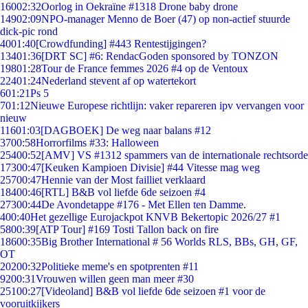
160
02:32
Oorlog in Oekraïne #1318 Drone baby drone
149
02:09
NPO-manager Menno de Boer (47) op non-actief stuurde
dick-pic rond
40
01:40
[Crowdfunding] #443 Rentestijgingen?
134
01:36
[DRT SC] #6: RendacGoden sponsored by TONZON
198
01:28
Tour de France femmes 2026 #4 op de Ventoux
224
01:24
Nederland stevent af op watertekort
6
01:21
Ps 5
7
01:12
Nieuwe Europese richtlijn: vaker repareren ipv vervangen voor
nieuw
116
01:03
[DAGBOEK] De weg naar balans #12
37
00:58
Horrorfilms #33: Halloween
254
00:52
[AMV] VS #1312 spammers van de internationale rechtsorde
173
00:47
[Keuken Kampioen Divisie] #44 Vitesse mag weg
257
00:47
Hennie van der Most failliet verklaard
184
00:46
[RTL] B&B vol liefde 6de seizoen #4
273
00:44
De Avondetappe #176 - Met Ellen ten Damme.
4
00:40
Het gezellige Eurojackpot KNVB Bekertopic 2026/27 #1
58
00:39
[ATP Tour] #169 Tosti Tallon back on fire
186
00:35
Big Brother International # 56 Worlds RLS, BBs, GH, GF,
OT
202
00:32
Politieke meme's en spotprenten #11
92
00:31
Vrouwen willen geen man meer #30
251
00:27
[Videoland] B&B vol liefde 6de seizoen #1 voor de
vooruitkijkers