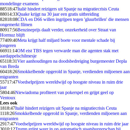
mondelinge examens
885
18:47
Italië hindert reizigers uit Spanje na migratiecrisis Ceuta
880
14:33
Quake krijgt na 30 jaar een gratis uitbreiding
828
18:08
CDA en D66 willen ingrijpen tegen 'gluurbrillen' die mensen
ongemerkt filmen
809
17:56
Benzineprijs daalt verder, onzekerheid over Straat van
Hormuz blijft
774
09:40
Meta krijgt half miljard boete voor mentale schade bij
jongeren
669
11:14
OM eist TBS tegen verwarde man die agenten stak met
aardappelschilmesje
651
18:31
Vier aanhoudingen na doodsbedreiging burgemeester Depla
van Breda
604
18:26
Smokkelbende opgerold in Spanje, verdienden miljoenen aan
migranten
557
17:47
Voedselprijzen wereldwijd op hoogste niveau in ruim drie
jaar
58
04:46
Niewiadoma profiteert van pokerspel en grijpt geel op
Ventoux
Lees ook
18
18:47
Italië hindert reizigers uit Spanje na migratiecrisis Ceuta
11
18:26
Smokkelbende opgerold in Spanje, verdienden miljoenen aan
migranten
29
17:47
Voedselprijzen wereldwijd op hoogste niveau in ruim drie jaar
30
10:12
Trump grijpt weer in op automatisch staatsburgerschap bij