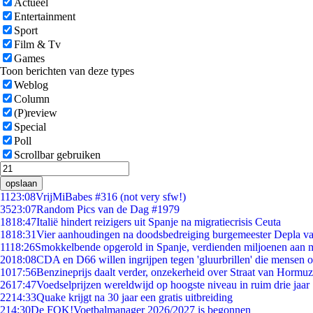
Actueel
Entertainment
Sport
Film & Tv
Games
Toon berichten van deze types
Weblog
Column
(P)review
Special
Poll
Scrollbar gebruiken
opslaan
11
23:08
VrijMiBabes #316 (not very sfw!)
35
23:07
Random Pics van de Dag #1979
18
18:47
Italië hindert reizigers uit Spanje na migratiecrisis Ceuta
18
18:31
Vier aanhoudingen na doodsbedreiging burgemeester Depla v
11
18:26
Smokkelbende opgerold in Spanje, verdienden miljoenen aan 
20
18:08
CDA en D66 willen ingrijpen tegen 'gluurbrillen' die mensen 
10
17:56
Benzineprijs daalt verder, onzekerheid over Straat van Hormuz 
26
17:47
Voedselprijzen wereldwijd op hoogste niveau in ruim drie jaar
22
14:33
Quake krijgt na 30 jaar een gratis uitbreiding
2
14:30
De FOK!Voetbalmanager 2026/2027 is begonnen