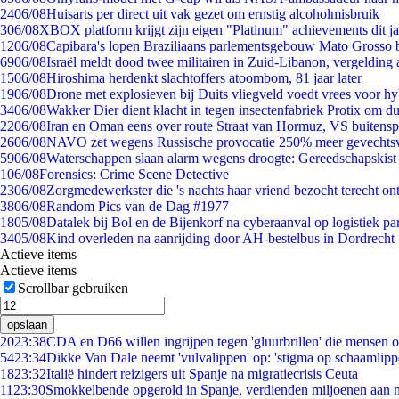
24
06/08
Huisarts per direct uit vak gezet om ernstig alcoholmisbruik
3
06/08
XBOX platform krijgt zijn eigen "Platinum" achievements dit ja
12
06/08
Capibara's lopen Braziliaans parlementsgebouw Mato Grosso 
69
06/08
Israël meldt dood twee militairen in Zuid-Libanon, vergeldin
15
06/08
Hiroshima herdenkt slachtoffers atoombom, 81 jaar later
19
06/08
Drone met explosieven bij Duits vliegveld voedt vrees voor hy
34
06/08
Wakker Dier dient klacht in tegen insectenfabriek Protix om 
22
06/08
Iran en Oman eens over route Straat van Hormuz, VS buitensp
26
06/08
NAVO zet wegens Russische provocatie 250% meer gevechtsvl
59
06/08
Waterschappen slaan alarm wegens droogte: Gereedschapskist
1
06/08
Forensics: Crime Scene Detective
23
06/08
Zorgmedewerkster die 's nachts haar vriend bezocht terecht on
38
06/08
Random Pics van de Dag #1977
18
05/08
Datalek bij Bol en de Bijenkorf na cyberaanval op logistiek pa
34
05/08
Kind overleden na aanrijding door AH-bestelbus in Dordrecht
Actieve items
Actieve items
Scrollbar gebruiken
opslaan
20
23:38
CDA en D66 willen ingrijpen tegen 'gluurbrillen' die mensen 
54
23:34
Dikke Van Dale neemt 'vulvalippen' op: 'stigma op schaamlip
18
23:32
Italië hindert reizigers uit Spanje na migratiecrisis Ceuta
11
23:30
Smokkelbende opgerold in Spanje, verdienden miljoenen aan 