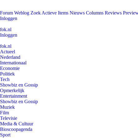
Forum
Weblog
Zoek
Actieve Items
Nieuws
Columns
Reviews
Previe
Inloggen
fok.nl
Inloggen
fok.nl
Actueel
Nederland
Internationaal
Economie
Politiek
Tech
Showbiz en Gossip
Opmerkelijk
Entertainment
Showbiz en Gossip
Muziek
Film
Televisie
Media & Cultuur
Bioscoopagenda
Sport