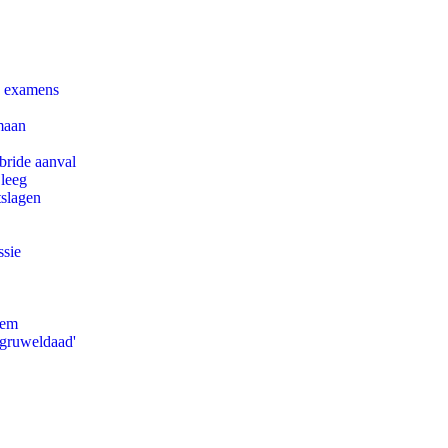
e examens
maan
bride aanval
 leeg
tslagen
ssie
eem
'gruweldaad'