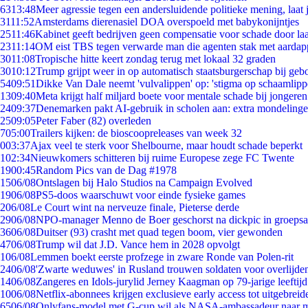
63
13:48
Meer agressie tegen een andersluidende politieke mening, laat j
31
11:52
Amsterdams dierenasiel DOA overspoeld met babykonijntjes
25
11:46
Kabinet geeft bedrijven geen compensatie voor schade door la
23
11:14
OM eist TBS tegen verwarde man die agenten stak met aardap
30
11:08
Tropische hitte keert zondag terug met lokaal 32 graden
30
10:12
Trump grijpt weer in op automatisch staatsburgerschap bij geb
54
09:51
Dikke Van Dale neemt 'vulvalippen' op: 'stigma op schaamlip
13
09:40
Meta krijgt half miljard boete voor mentale schade bij jongeren
24
09:37
Denemarken pakt AI-gebruik in scholen aan: extra mondeling
25
09:05
Peter Faber (82) overleden
7
05:00
Trailers kijken: de bioscoopreleases van week 32
0
03:37
Ajax veel te sterk voor Shelbourne, maar houdt schade beperkt
1
02:34
Nieuwkomers schitteren bij ruime Europese zege FC Twente
19
00:45
Random Pics van de Dag #1978
15
06/08
Ontslagen bij Halo Studios na Campaign Evolved
19
06/08
PS5-doos waarschuwt voor einde fysieke games
2
06/08
Le Court wint na nerveuze finale, Pieterse derde
29
06/08
NPO-manager Menno de Boer geschorst na dickpic in groeps
36
06/08
Duitser (93) crasht met quad tegen boom, vier gewonden
47
06/08
Trump wil dat J.D. Vance hem in 2028 opvolgt
1
06/08
Lemmen boekt eerste profzege in zware Ronde van Polen-rit
24
06/08
'Zwarte weduwes' in Rusland trouwen soldaten voor overlijden
14
06/08
Zangeres en Idols-jurylid Jerney Kaagman op 79-jarige leeftij
10
06/08
Netflix-abonnees krijgen exclusieve early access tot uitgebreid
65
06/08
Onlyfans-model met G-cup wil als NASA-ambassadeur naar 