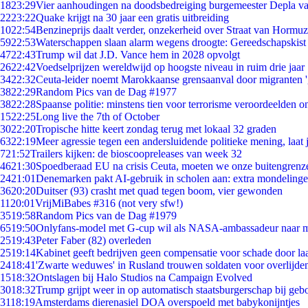
18
23:29
Vier aanhoudingen na doodsbedreiging burgemeester Depla v
22
23:22
Quake krijgt na 30 jaar een gratis uitbreiding
10
22:54
Benzineprijs daalt verder, onzekerheid over Straat van Hormuz 
59
22:53
Waterschappen slaan alarm wegens droogte: Gereedschapskist
47
22:43
Trump wil dat J.D. Vance hem in 2028 opvolgt
26
22:42
Voedselprijzen wereldwijd op hoogste niveau in ruim drie jaar
34
22:32
Ceuta-leider noemt Marokkaanse grensaanval door migranten 
38
22:29
Random Pics van de Dag #1977
38
22:28
Spaanse politie: minstens tien voor terrorisme veroordeelden 
15
22:25
Long live the 7th of October
30
22:20
Tropische hitte keert zondag terug met lokaal 32 graden
63
22:19
Meer agressie tegen een andersluidende politieke mening, laat j
7
21:52
Trailers kijken: de bioscoopreleases van week 32
46
21:30
Spoedberaad EU na crisis Ceuta, moeten we onze buitengrenz
24
21:01
Denemarken pakt AI-gebruik in scholen aan: extra mondeling
36
20:20
Duitser (93) crasht met quad tegen boom, vier gewonden
11
20:01
VrijMiBabes #316 (not very sfw!)
35
19:58
Random Pics van de Dag #1979
65
19:50
Onlyfans-model met G-cup wil als NASA-ambassadeur naar 
25
19:43
Peter Faber (82) overleden
25
19:14
Kabinet geeft bedrijven geen compensatie voor schade door la
24
18:41
'Zwarte weduwes' in Rusland trouwen soldaten voor overlijden
15
18:32
Ontslagen bij Halo Studios na Campaign Evolved
30
18:32
Trump grijpt weer in op automatisch staatsburgerschap bij geb
31
18:19
Amsterdams dierenasiel DOA overspoeld met babykonijntjes