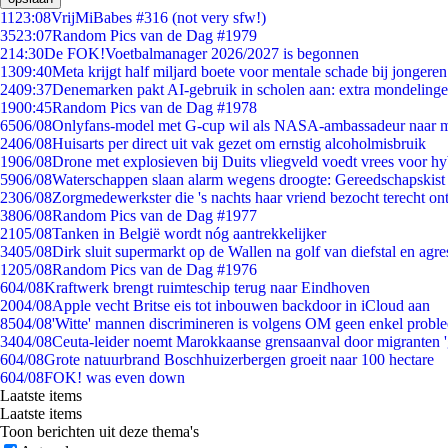
11
23:08
VrijMiBabes #316 (not very sfw!)
35
23:07
Random Pics van de Dag #1979
2
14:30
De FOK!Voetbalmanager 2026/2027 is begonnen
13
09:40
Meta krijgt half miljard boete voor mentale schade bij jongeren
24
09:37
Denemarken pakt AI-gebruik in scholen aan: extra mondeling
19
00:45
Random Pics van de Dag #1978
65
06/08
Onlyfans-model met G-cup wil als NASA-ambassadeur naar 
24
06/08
Huisarts per direct uit vak gezet om ernstig alcoholmisbruik
19
06/08
Drone met explosieven bij Duits vliegveld voedt vrees voor hy
59
06/08
Waterschappen slaan alarm wegens droogte: Gereedschapskist
23
06/08
Zorgmedewerkster die 's nachts haar vriend bezocht terecht on
38
06/08
Random Pics van de Dag #1977
21
05/08
Tanken in België wordt nóg aantrekkelijker
34
05/08
Dirk sluit supermarkt op de Wallen na golf van diefstal en agre
12
05/08
Random Pics van de Dag #1976
6
04/08
Kraftwerk brengt ruimteschip terug naar Eindhoven
20
04/08
Apple vecht Britse eis tot inbouwen backdoor in iCloud aan
85
04/08
'Witte' mannen discrimineren is volgens OM geen enkel probl
34
04/08
Ceuta-leider noemt Marokkaanse grensaanval door migranten 
6
04/08
Grote natuurbrand Boschhuizerbergen groeit naar 100 hectare
6
04/08
FOK! was even down
Laatste items
Laatste items
Toon berichten uit deze thema's