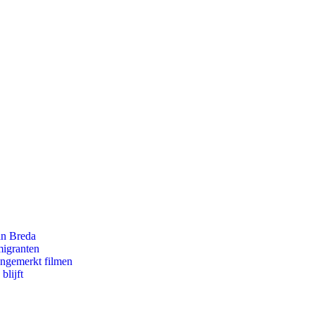
an Breda
migranten
ongemerkt filmen
blijft