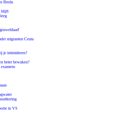
an Breda
blijft
 leeg
'gruweldaad'
onder migranten Ceuta
ij je intimideren?
en beter bewaken?
e examens
maan
agwater
suitkering
oorte in VS