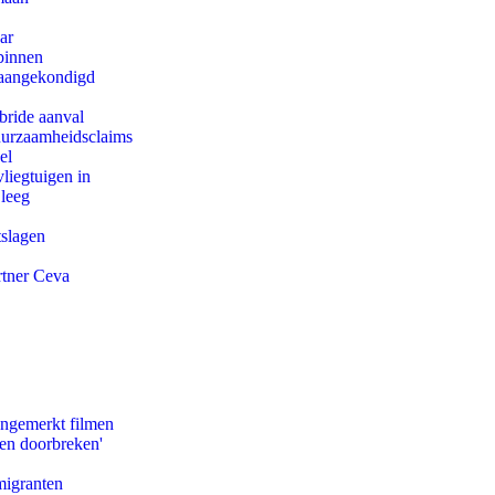
ar
binnen
g aangekondigd
bride aanval
duurzaamheidsclaims
el
iegtuigen in
 leeg
tslagen
rtner Ceva
ongemerkt filmen
pen doorbreken'
migranten