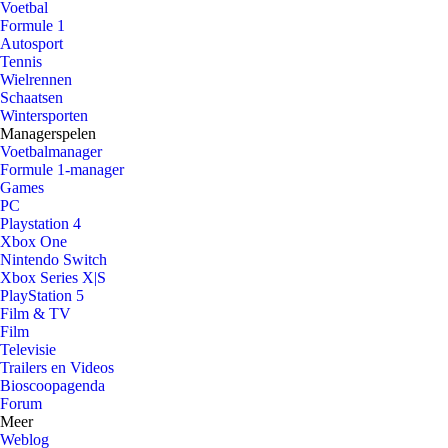
Voetbal
Formule 1
Autosport
Tennis
Wielrennen
Schaatsen
Wintersporten
Managerspelen
Voetbalmanager
Formule 1-manager
Games
PC
Playstation 4
Xbox One
Nintendo Switch
Xbox Series X|S
PlayStation 5
Film & TV
Film
Televisie
Trailers en Videos
Bioscoopagenda
Forum
Meer
Weblog