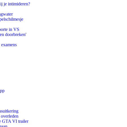
ij je intimideren?
agwater
pelschilmesje
oorte in VS
pen doorbreken'
e examens
app
suitkering
d overleden
e GTA VI trailer
maan