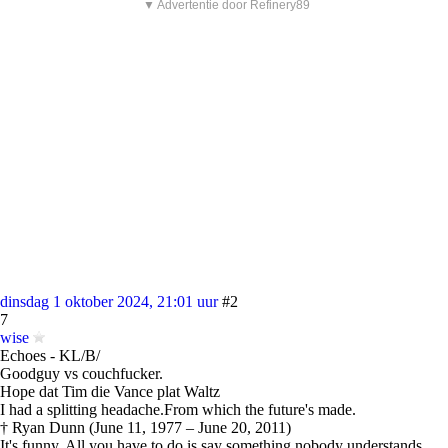
▼ Advertentie door Refinery89
dinsdag 1 oktober 2024, 21:01 uur
#2
7
wise
Echoes - KL/B/
Goodguy vs couchfucker.
Hope dat Tim die Vance plat Waltz
I had a splitting headache.From which the future's made.
† Ryan Dunn (June 11, 1977 – June 20, 2011)
It's funny. All you have to do is say something nobody understands