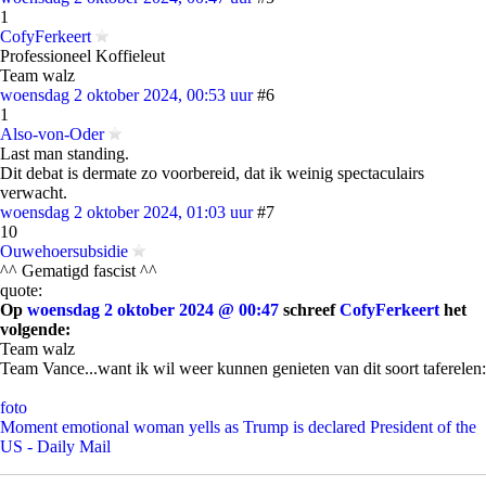
1
CofyFerkeert
Professioneel Koffieleut
Team walz
woensdag 2 oktober 2024, 00:53 uur
#6
1
Also-von-Oder
Last man standing.
Dit debat is dermate zo voorbereid, dat ik weinig spectaculairs
verwacht.
woensdag 2 oktober 2024, 01:03 uur
#7
10
Ouwehoersubsidie
^^ Gematigd fascist ^^
quote:
Op
woensdag 2 oktober 2024 @ 00:47
schreef
CofyFerkeert
het
volgende:
Team walz
Team Vance...want ik wil weer kunnen genieten van dit soort taferelen:
foto
Moment emotional woman yells as Trump is declared President of the
US - Daily Mail
foto