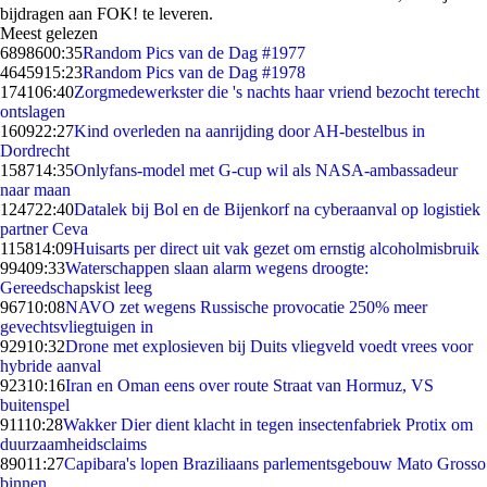
bijdragen aan FOK! te leveren.
Meest gelezen
68986
00:35
Random Pics van de Dag #1977
46459
15:23
Random Pics van de Dag #1978
1741
06:40
Zorgmedewerkster die 's nachts haar vriend bezocht terecht
ontslagen
1609
22:27
Kind overleden na aanrijding door AH-bestelbus in
Dordrecht
1587
14:35
Onlyfans-model met G-cup wil als NASA-ambassadeur
naar maan
1247
22:40
Datalek bij Bol en de Bijenkorf na cyberaanval op logistiek
partner Ceva
1158
14:09
Huisarts per direct uit vak gezet om ernstig alcoholmisbruik
994
09:33
Waterschappen slaan alarm wegens droogte:
Gereedschapskist leeg
967
10:08
NAVO zet wegens Russische provocatie 250% meer
gevechtsvliegtuigen in
929
10:32
Drone met explosieven bij Duits vliegveld voedt vrees voor
hybride aanval
923
10:16
Iran en Oman eens over route Straat van Hormuz, VS
buitenspel
911
10:28
Wakker Dier dient klacht in tegen insectenfabriek Protix om
duurzaamheidsclaims
890
11:27
Capibara's lopen Braziliaans parlementsgebouw Mato Grosso
binnen