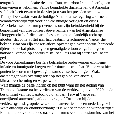
terugtrok uit de nucleaire deal met Iran, waardoor Iran dichter bij een
kernwapen is gekomen.
Vance benadrukte daarentegen dat Amerika
stabiliteit heeft ervaren in de vier jaar van het presidentschap van
Trump. De zwakte van de huidige Amerikaanse regering zou mede
verantwoordelijk zijn voor de vele huidige oorlogen en crises.
Walz bekritiseerde Trump eveneens om zijn betrokkenheid bij de
benoeming van drie conservatieve rechters van het Amerikaanse
Hooggerechtshof, die daarna besloten om een landelijk recht op
abortus, dat bijna vijftig jaar had bestaan, te schrappen. Vance, die
bekend staat om zijn conservatieve opvattingen over abortus, hanteerde
tijdens het debat plotseling een gematigdere toon en gaf aan geen
nationaal verbod op abortus te steunen, iets wat hij eerder wel heeft
gedaan.
De voor Amerikaanse burgers belangrijke onderwerpen economie,
inflatie en immigratie kregen veel ruimte in het debat. Vance wist hier
punten te scoren met gewaagde, soms valse beweringen. Walz
daarentegen was overtuigender op het gebied van abortus,
klimaatbescherming en wapenwetten.
Walz maakte de beste indruk op het punt waar hij het gedrag van
Trump aankaartte na het verliezen van de verkiezingen van 2020 en de
bestorming van het Capitool op 6 januari. Terwijl Vance een
ontwijkend antwoord gaf op de vraag of Trump en hij de
verkiezingsuitslag opnieuw zouden aanvechten na een nederlaag, zei
Walz duidelijk en ondubbelzinnig: "De winnaar moet de winnaar zijn."
En met het oog op de toespraak van Trump voor de bestorming van het