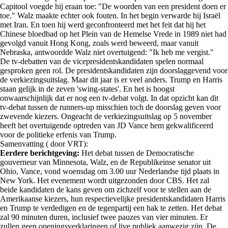
Capitool voegde hij eraan toe: "De woorden van een president doen er
toe." Walz maakte echter ook fouten. In het begin verwarde hij Israël
met Iran. En toen hij werd geconfronteerd met het feit dat hij het
Chinese bloedbad op het Plein van de Hemelse Vrede in 1989 niet had
gevolgd vanuit Hong Kong, zoals werd beweerd, maar vanuit
Nebraska, antwoordde Walz niet overtuigend: "Ik heb me vergist."
De tv-debatten van de vicepresidentskandidaten spelen normaal
gesproken geen rol. De presidentskandidaten zijn doorslaggevend voor
de verkiezingsuitslag. Maar dit jaar is er veel anders. Trump en Harris
staan gelijk in de zeven 'swing-states'. En het is hoogst
onwaarschijnlijk dat er nog een tv-debat volgt. In dat opzicht kan dit
tv-debat tussen de runners-up misschien toch de doorslag geven voor
zwevende kiezers. Ongeacht de verkiezingsuitslag op 5 november
heeft het overtuigende optreden van JD Vance hem gekwalificeerd
voor de politieke erfenis van Trump.
Samenvatting ( door VRT):
Eerdere berichtgeving:
Het debat tussen de Democratische
gouverneur van Minnesota, Walz, en de Republikeinse senator uit
Ohio, Vance, vond woensdag om 3.00 uur Nederlandse tijd plaats in
New York. Het evenement wordt uitgezonden door CBS. Het zal
beide kandidaten de kans geven om zichzelf voor te stellen aan de
Amerikaanse kiezers, hun respectievelijke presidentskandidaten Harris
en Trump te verdedigen en de tegenpartij een hak te zetten. Het debat
zal 90 minuten duren, inclusief twee pauzes van vier minuten. Er
zullen geen openingsverklaringen of live publiek aanwezig zijn. De