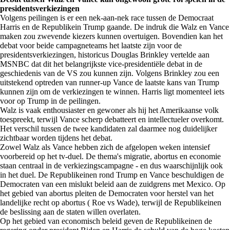
presidentsverkiezingen
Volgens peilingen is er een nek-aan-nek race tussen de Democraat
Harris en de Republikein Trump gaande. De indruk die Walz en Vance
maken zou zwevende kiezers kunnen overtuigen. Bovendien kan het
debat voor beide campagneteams het laatste zijn voor de
presidentsverkiezingen, historicus Douglas Brinkley vertelde aan
MSNBC dat dit het belangrijkste vice-presidentiële debat in de
geschiedenis van de VS zou kunnen zijn. Volgens Brinkley zou een
uitstekend optreden van runner-up Vance de laatste kans van Trump
kunnen zijn om de verkiezingen te winnen. Harris ligt momenteel iets
voor op Trump in de peilingen.
Walz is vaak enthousiaster en gewoner als hij het Amerikaanse volk
toespreekt, terwijl Vance scherp debatteert en intellectueler overkomt.
Het verschil tussen de twee kandidaten zal daarmee nog duidelijker
zichtbaar worden tijdens het debat.
Zowel Walz als Vance hebben zich de afgelopen weken intensief
voorbereid op het tv-duel. De thema's migratie, abortus en economie
staan centraal in de verkiezingscampagne - en dus waarschijnlijk ook
in het duel. De Republikeinen rond Trump en Vance beschuldigen de
Democraten van een mislukt beleid aan de zuidgrens met Mexico. Op
het gebied van abortus pleiten de Democraten voor herstel van het
landelijke recht op abortus ( Roe vs Wade), terwijl de Republikeinen
de beslissing aan de staten willen overlaten.
Op het gebied van economisch beleid geven de Republikeinen de