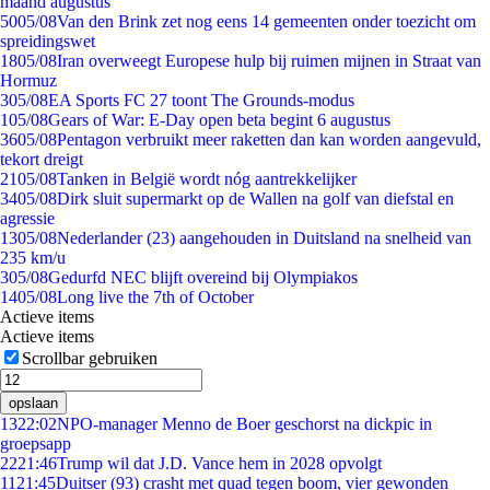
maand augustus
50
05/08
Van den Brink zet nog eens 14 gemeenten onder toezicht om
spreidingswet
18
05/08
Iran overweegt Europese hulp bij ruimen mijnen in Straat van
Hormuz
3
05/08
EA Sports FC 27 toont The Grounds-modus
1
05/08
Gears of War: E-Day open beta begint 6 augustus
36
05/08
Pentagon verbruikt meer raketten dan kan worden aangevuld,
tekort dreigt
21
05/08
Tanken in België wordt nóg aantrekkelijker
34
05/08
Dirk sluit supermarkt op de Wallen na golf van diefstal en
agressie
13
05/08
Nederlander (23) aangehouden in Duitsland na snelheid van
235 km/u
3
05/08
Gedurfd NEC blijft overeind bij Olympiakos
14
05/08
Long live the 7th of October
Actieve items
Actieve items
Scrollbar gebruiken
opslaan
13
22:02
NPO-manager Menno de Boer geschorst na dickpic in
groepsapp
22
21:46
Trump wil dat J.D. Vance hem in 2028 opvolgt
11
21:45
Duitser (93) crasht met quad tegen boom, vier gewonden