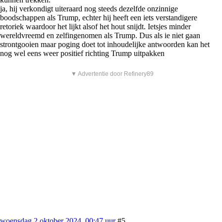
ja, hij verkondigt uiteraard nog steeds dezelfde onzinnige
boodschappen als Trump, echter hij heeft een iets verstandigere
retoriek waardoor het lijkt alsof het hout snijdt. Ietsjes minder
wereldvreemd en zelfingenomen als Trump. Dus als ie niet gaan
strontgooien maar poging doet tot inhoudelijke antwoorden kan het
nog wel eens weer positief richting Trump uitpakken
▼ Advertentie door Refinery89
woensdag 2 oktober 2024, 00:47 uur
#5