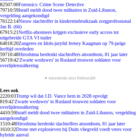
825
07:00
Forensics: Crime Scene Detective
797
10:59
Israël meldt dood twee militairen in Zuid-Libanon,
vergelding aangekondigd
761
22:14
Nieuw slachtoffer in kindermisbruikzaak zorgprofessional
Jan B. (66)
679
15:21
Netflix-abonnees krijgen exclusieve early access tot
uitgebreide GTA VI trailer
640
18:20
Zangeres en Idols-jurylid Jerney Kaagman op 79-jarige
leeftijd overleden
597
10:48
Hiroshima herdenkt slachtoffers atoombom, 81 jaar later
567
19:42
'Zwarte weduwes' in Rusland trouwen soldaten voor
overlijdensuitkering
▼ Advertentie door Refinery89
Lees ook
22
20:03
Trump wil dat J.D. Vance hem in 2028 opvolgt
8
19:42
'Zwarte weduwes' in Rusland trouwen soldaten voor
overlijdensuitkering
44
10:59
Israël meldt dood twee militairen in Zuid-Libanon, vergelding
aangekondigd
15
10:48
Hiroshima herdenkt slachtoffers atoombom, 81 jaar later
16
10:32
Drone met explosieven bij Duits vliegveld voedt vrees voor
hybride aanval