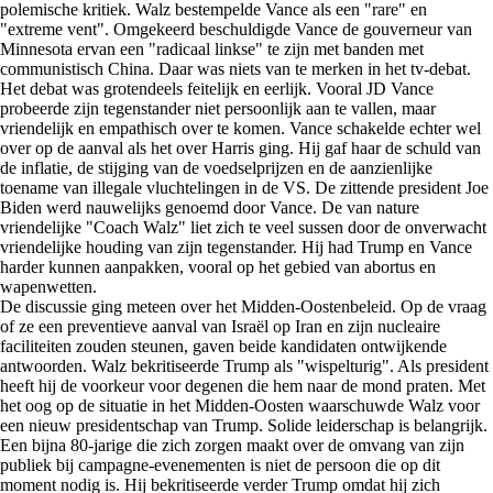
polemische kritiek. Walz bestempelde Vance als een "rare" en
"extreme vent". Omgekeerd beschuldigde Vance de gouverneur van
Minnesota ervan een "radicaal linkse" te zijn met banden met
communistisch China. Daar was niets van te merken in het tv-debat.
Het debat was grotendeels feitelijk en eerlijk. Vooral JD Vance
probeerde zijn tegenstander niet persoonlijk aan te vallen, maar
vriendelijk en empathisch over te komen. Vance schakelde echter wel
over op de aanval als het over Harris ging. Hij gaf haar de schuld van
de inflatie, de stijging van de voedselprijzen en de aanzienlijke
toename van illegale vluchtelingen in de VS. De zittende president Joe
Biden werd nauwelijks genoemd door Vance. De van nature
vriendelijke "Coach Walz" liet zich te veel sussen door de onverwacht
vriendelijke houding van zijn tegenstander. Hij had Trump en Vance
harder kunnen aanpakken, vooral op het gebied van abortus en
wapenwetten.
De discussie ging meteen over het Midden-Oostenbeleid. Op de vraag
of ze een preventieve aanval van Israël op Iran en zijn nucleaire
faciliteiten zouden steunen, gaven beide kandidaten ontwijkende
antwoorden. Walz bekritiseerde Trump als "wispelturig". Als president
heeft hij de voorkeur voor degenen die hem naar de mond praten.
Met
het oog op de situatie in het Midden-Oosten waarschuwde Walz voor
een nieuw presidentschap van Trump. Solide leiderschap is belangrijk.
Een bijna 80-jarige die zich zorgen maakt over de omvang van zijn
publiek bij campagne-evenementen is niet de persoon die op dit
moment nodig is.
Hij bekritiseerde verder Trump omdat hij zich