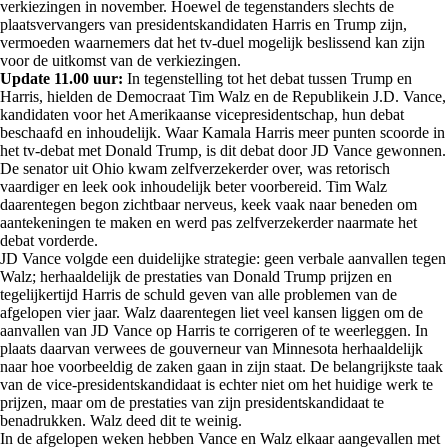
verkiezingen in november. Hoewel de tegenstanders slechts de
plaatsvervangers van presidentskandidaten Harris en Trump zijn,
vermoeden waarnemers dat het tv-duel mogelijk beslissend kan zijn
voor de uitkomst van de verkiezingen.
Update 11.00 uur:
In tegenstelling tot het debat tussen Trump en
Harris, hielden de Democraat Tim Walz en de Republikein J.D. Vance,
kandidaten voor het Amerikaanse vicepresidentschap, hun debat
beschaafd en inhoudelijk. Waar Kamala Harris meer punten scoorde in
het tv-debat met Donald Trump, is dit debat door JD Vance gewonnen.
De senator uit Ohio kwam zelfverzekerder over, was retorisch
vaardiger en leek ook inhoudelijk beter voorbereid. Tim Walz
daarentegen begon zichtbaar nerveus, keek vaak naar beneden om
aantekeningen te maken en werd pas zelfverzekerder naarmate het
debat vorderde.
JD Vance volgde een duidelijke strategie: geen verbale aanvallen tegen
Walz; herhaaldelijk de prestaties van Donald Trump prijzen en
tegelijkertijd Harris de schuld geven van alle problemen van de
afgelopen vier jaar. Walz daarentegen liet veel kansen liggen om de
aanvallen van JD Vance op Harris te corrigeren of te weerleggen. In
plaats daarvan verwees de gouverneur van Minnesota herhaaldelijk
naar hoe voorbeeldig de zaken gaan in zijn staat. De belangrijkste taak
van de vice-presidentskandidaat is echter niet om het huidige werk te
prijzen, maar om de prestaties van zijn presidentskandidaat te
benadrukken. Walz deed dit te weinig.
In de afgelopen weken hebben Vance en Walz elkaar aangevallen met