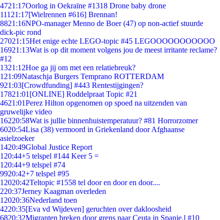
47
21:17
Oorlog in Oekraïne #1318 Drone baby drone
111
21:17
[Wielrennen #616] Brennan!
88
21:16
NPO-manager Menno de Boer (47) op non-actief stuurde
dick-pic rond
270
21:15
Het enige echte LEGO-topic #45 LEGOOOOOOOOOOO
169
21:13
Wat is op dit moment volgens jou de meest irritante reclame?
#12
13
21:12
Hoe ga jij om met een relatiebreuk?
1
21:09
Nataschja Burgers Temprano ROTTERDAM
9
21:03
[Crowdfunding] #443 Rentestijgingen?
178
21:01
[ONLINE] Roddelpraat Topic #21
46
21:01
Perez Hilton opgenomen op spoed na uitzenden van
gruwelijke video
162
20:58
Wat is jullie binnenhuistemperatuur? #81 Horrorzomer
60
20:54
Lisa (38) vermoord in Griekenland door Afghaanse
asielzoeker
14
20:49
Global Justice Report
1
20:44
+5 telspel #144 Keer 5 =
1
20:44
+9 telspel #74
99
20:42
+7 telspel #95
120
20:42
Teltopic #1558 tel door en door en door....
2
20:37
Jerney Kaagman overleden
120
20:36
Nederland toen
42
20:35
[Eva vd Wijdeven] geruchten over dakloosheid
68
20:32
Migranten breken door grens naar Ceuta in Spanje,l #10