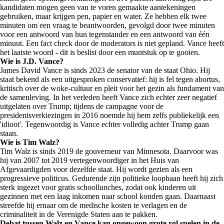
kandidaten mogen geen van te voren gemaakte aantekeningen
gebruiken, maar krijgen pen, papier en water. Ze hebben elk twee
minuten om een vraag te beantwoorden, gevolgd door twee minuten
voor een antwoord van hun tegenstander en een antwoord van één
minuut. Een fact check door de moderators is niet gepland. Vance heeft
het laatste woord - dit is beslist door een muntstuk op te gooien.
Wie is J.D. Vance?
James David Vance is sinds 2023 de senator van de staat Ohio. Hij
staat bekend als een uitgesproken conservatief: hij is fel tegen abortus,
kritisch over de woke-cultuur en pleit voor het gezin als fundament van
de samenleving. In het verleden heeft Vance zich echter zeer negatief
uitgelaten over Trump; tijdens de campagne voor de
presidentsverkiezingen in 2016 noemde hij hem zelfs publiekelijk een
'idioot'. Tegenwoordig is Vance echter volledig achter Trump gaan
staan.
Wie is Tim Walz?
Tim Walz is sinds 2019 de gouverneur van Minnesota. Daarvoor was
hij van 2007 tot 2019 vertegenwoordiger in het Huis van
Afgevaardigden voor dezelfde staat. Hij wordt gezien als een
progressieve politicus. Gedurende zijn politieke loopbaan heeft hij zich
sterk ingezet voor gratis schoollunches, zodat ook kinderen uit
gezinnen met een laag inkomen naar school konden gaan. Daarnaast
streefde hij ernaar om de medische kosten te verlagen en de
criminaliteit in de Verenigde Staten aan te pakken.
Debat tussen Walz en Vance kan ongewoon grote rol spelen in de