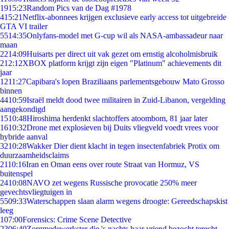
19
15:23
Random Pics van de Dag #1978
4
15:21
Netflix-abonnees krijgen exclusieve early access tot uitgebreide
GTA VI trailer
55
14:35
Onlyfans-model met G-cup wil als NASA-ambassadeur naar
maan
22
14:09
Huisarts per direct uit vak gezet om ernstig alcoholmisbruik
2
12:12
XBOX platform krijgt zijn eigen "Platinum" achievements dit
jaar
12
11:27
Capibara's lopen Braziliaans parlementsgebouw Mato Grosso
binnen
44
10:59
Israël meldt dood twee militairen in Zuid-Libanon, vergelding
aangekondigd
15
10:48
Hiroshima herdenkt slachtoffers atoombom, 81 jaar later
16
10:32
Drone met explosieven bij Duits vliegveld voedt vrees voor
hybride aanval
32
10:28
Wakker Dier dient klacht in tegen insectenfabriek Protix om
duurzaamheidsclaims
21
10:16
Iran en Oman eens over route Straat van Hormuz, VS
buitenspel
24
10:08
NAVO zet wegens Russische provocatie 250% meer
gevechtsvliegtuigen in
55
09:33
Waterschappen slaan alarm wegens droogte: Gereedschapskist
leeg
1
07:00
Forensics: Crime Scene Detective
23
06:40
Zorgmedewerkster die 's nachts haar vriend bezocht terecht