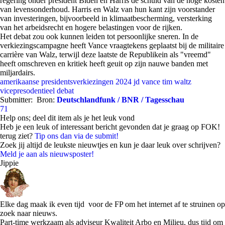
regering onder president Biden en Harris de schuld van de hoge kosten
van levensonderhoud. Harris en Walz van hun kant zijn voorstander
van investeringen, bijvoorbeeld in klimaatbescherming, versterking
van het arbeidsrecht en hogere belastingen voor de rijken.
Het debat zou ook kunnen leiden tot persoonlijke sneren. In de
verkiezingscampagne heeft Vance vraagtekens geplaatst bij de militaire
carrière van Walz, terwijl deze laatste de Republikein als "vreemd"
heeft omschreven en kritiek heeft geuit op zijn nauwe banden met
miljardairs.
amerikaanse presidentsverkiezingen 2024
jd vance
tim waltz
vicepresodentieel debat
Submitter:
Bron:
Deutschlandfunk / BNR / Tagesschau
71
Help ons; deel dit item als je het leuk vond
Heb je een leuk of interessant bericht gevonden dat je graag op FOK!
terug ziet?
Tip ons dan via de submit!
Zoek jij altijd de leukste nieuwtjes en kun je daar leuk over schrijven?
Meld je aan als nieuwsposter!
Jippie
Elke dag maak ik even tijd voor de FP om het internet af te struinen op
zoek naar nieuws.
Part-time werkzaam als adviseur Kwaliteit Arbo en Milieu, dus tijd om