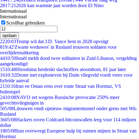
28
17:21
2026 kan warmste jaar worden door El Nino
Internationaal
Internationaal
Scrollbar gebruiken
opslaan
22
20:03
Trump wil dat J.D. Vance hem in 2028 opvolgt
8
19:42
'Zwarte weduwes' in Rusland trouwen soldaten voor
overlijdensuitkering
44
10:59
Israël meldt dood twee militairen in Zuid-Libanon, vergelding
aangekondigd
15
10:48
Hiroshima herdenkt slachtoffers atoombom, 81 jaar later
16
10:32
Drone met explosieven bij Duits vliegveld voedt vrees voor
hybride aanval
21
10:16
Iran en Oman eens over route Straat van Hormuz, VS
buitenspel
24
10:08
NAVO zet wegens Russische provocatie 250% meer
gevechtsvliegtuigen in
5
05/08
Litouwen vindt opnieuw migrantentunnel onder grens met Wit-
Rusland
36
05/08
Hackers roven Coldcard-bitcoinwallets leeg voor 114 miljoen
dollar
18
05/08
Iran overweegt Europese hulp bij ruimen mijnen in Straat van
Hormuz