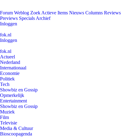
Forum
Weblog
Zoek
Actieve Items
Nieuws
Columns
Reviews
Previews
Specials
Archief
Inloggen
fok.nl
Inloggen
fok.nl
Actueel
Nederland
Internationaal
Economie
Politiek
Tech
Showbiz en Gossip
Opmerkelijk
Entertainment
Showbiz en Gossip
Muziek
Film
Televisie
Media & Cultuur
Bioscoopagenda