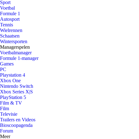
Sport
Voetbal
Formule 1
Autosport
Tennis
Wielrennen
Schaatsen
Wintersporten
Managerspelen
Voetbalmanager
Formule 1-manager
Games
PC
Playstation 4
Xbox One
Nintendo Switch
Xbox Series X|S
PlayStation 5
Film & TV
Film
Televisie
Trailers en Videos
Bioscoopagenda
Forum
Meer