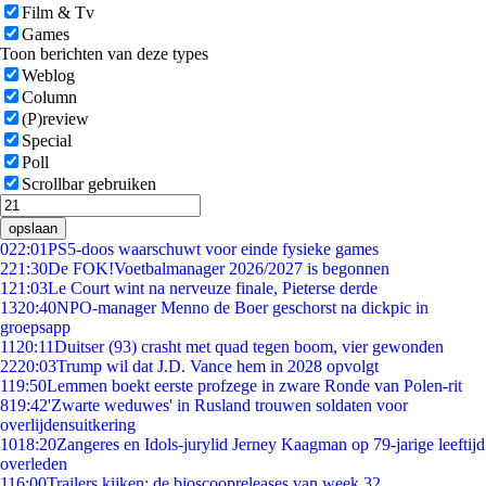
Film & Tv
Games
Toon berichten van deze types
Weblog
Column
(P)review
Special
Poll
Scrollbar gebruiken
opslaan
0
22:01
PS5-doos waarschuwt voor einde fysieke games
2
21:30
De FOK!Voetbalmanager 2026/2027 is begonnen
1
21:03
Le Court wint na nerveuze finale, Pieterse derde
13
20:40
NPO-manager Menno de Boer geschorst na dickpic in
groepsapp
11
20:11
Duitser (93) crasht met quad tegen boom, vier gewonden
22
20:03
Trump wil dat J.D. Vance hem in 2028 opvolgt
1
19:50
Lemmen boekt eerste profzege in zware Ronde van Polen-rit
8
19:42
'Zwarte weduwes' in Rusland trouwen soldaten voor
overlijdensuitkering
10
18:20
Zangeres en Idols-jurylid Jerney Kaagman op 79-jarige leeftijd
overleden
1
16:00
Trailers kijken: de bioscoopreleases van week 32