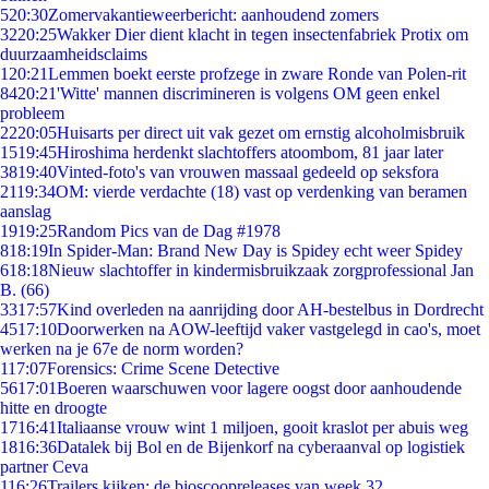
5
20:30
Zomervakantieweerbericht: aanhoudend zomers
32
20:25
Wakker Dier dient klacht in tegen insectenfabriek Protix om
duurzaamheidsclaims
1
20:21
Lemmen boekt eerste profzege in zware Ronde van Polen-rit
84
20:21
'Witte' mannen discrimineren is volgens OM geen enkel
probleem
22
20:05
Huisarts per direct uit vak gezet om ernstig alcoholmisbruik
15
19:45
Hiroshima herdenkt slachtoffers atoombom, 81 jaar later
38
19:40
Vinted-foto's van vrouwen massaal gedeeld op seksfora
21
19:34
OM: vierde verdachte (18) vast op verdenking van beramen
aanslag
19
19:25
Random Pics van de Dag #1978
8
18:19
In Spider-Man: Brand New Day is Spidey echt weer Spidey
6
18:18
Nieuw slachtoffer in kindermisbruikzaak zorgprofessional Jan
B. (66)
33
17:57
Kind overleden na aanrijding door AH-bestelbus in Dordrecht
45
17:10
Doorwerken na AOW-leeftijd vaker vastgelegd in cao's, moet
werken na je 67e de norm worden?
1
17:07
Forensics: Crime Scene Detective
56
17:01
Boeren waarschuwen voor lagere oogst door aanhoudende
hitte en droogte
17
16:41
Italiaanse vrouw wint 1 miljoen, gooit kraslot per abuis weg
18
16:36
Datalek bij Bol en de Bijenkorf na cyberaanval op logistiek
partner Ceva
1
16:26
Trailers kijken: de bioscoopreleases van week 32