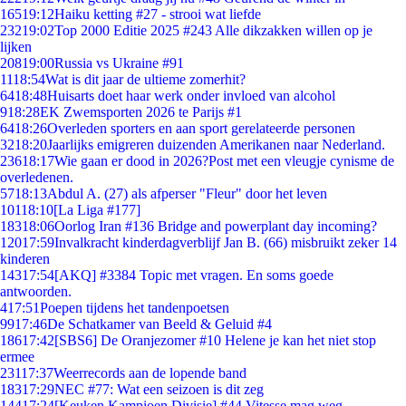
165
19:12
Haiku ketting #27 - strooi wat liefde
232
19:02
Top 2000 Editie 2025 #243 Alle dikzakken willen op je
lijken
208
19:00
Russia vs Ukraine #91
11
18:54
Wat is dit jaar de ultieme zomerhit?
64
18:48
Huisarts doet haar werk onder invloed van alcohol
9
18:28
EK Zwemsporten 2026 te Parijs #1
64
18:26
Overleden sporters en aan sport gerelateerde personen
32
18:20
Jaarlijks emigreren duizenden Amerikanen naar Nederland.
236
18:17
Wie gaan er dood in 2026?Post met een vleugje cynisme de
overledenen.
57
18:13
Abdul A. (27) als afperser "Fleur" door het leven
101
18:10
[La Liga #177]
183
18:06
Oorlog Iran #136 Bridge and powerplant day incoming?
120
17:59
Invalkracht kinderdagverblijf Jan B. (66) misbruikt zeker 14
kinderen
143
17:54
[AKQ] #3384 Topic met vragen. En soms goede
antwoorden.
4
17:51
Poepen tijdens het tandenpoetsen
99
17:46
De Schatkamer van Beeld & Geluid #4
186
17:42
[SBS6] De Oranjezomer #10 Helene je kan het niet stop
ermee
231
17:37
Weerrecords aan de lopende band
183
17:29
NEC #77: Wat een seizoen is dit zeg
144
17:24
[Keuken Kampioen Divisie] #44 Vitesse mag weg