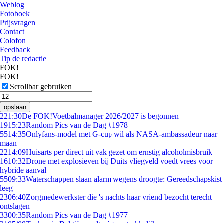
Weblog
Fotoboek
Prijsvragen
Contact
Colofon
Feedback
Tip de redactie
FOK!
FOK!
Scrollbar gebruiken
opslaan
2
21:30
De FOK!Voetbalmanager 2026/2027 is begonnen
19
15:23
Random Pics van de Dag #1978
55
14:35
Onlyfans-model met G-cup wil als NASA-ambassadeur naar
maan
22
14:09
Huisarts per direct uit vak gezet om ernstig alcoholmisbruik
16
10:32
Drone met explosieven bij Duits vliegveld voedt vrees voor
hybride aanval
55
09:33
Waterschappen slaan alarm wegens droogte: Gereedschapskist
leeg
23
06:40
Zorgmedewerkster die 's nachts haar vriend bezocht terecht
ontslagen
33
00:35
Random Pics van de Dag #1977