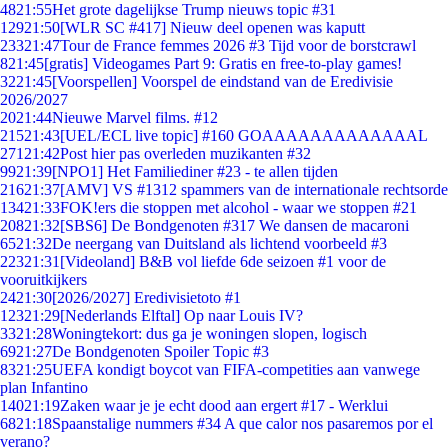
48
21:55
Het grote dagelijkse Trump nieuws topic #31
129
21:50
[WLR SC #417] Nieuw deel openen was kaputt
233
21:47
Tour de France femmes 2026 #3 Tijd voor de borstcrawl
8
21:45
[gratis] Videogames Part 9: Gratis en free-to-play games!
32
21:45
[Voorspellen] Voorspel de eindstand van de Eredivisie
2026/2027
20
21:44
Nieuwe Marvel films. #12
215
21:43
[UEL/ECL live topic] #160 GOAAAAAAAAAAAAAL
271
21:42
Post hier pas overleden muzikanten #32
99
21:39
[NPO1] Het Familiediner #23 - te allen tijden
216
21:37
[AMV] VS #1312 spammers van de internationale rechtsorde
134
21:33
FOK!ers die stoppen met alcohol - waar we stoppen #21
208
21:32
[SBS6] De Bondgenoten #317 We dansen de macaroni
65
21:32
De neergang van Duitsland als lichtend voorbeeld #3
223
21:31
[Videoland] B&B vol liefde 6de seizoen #1 voor de
vooruitkijkers
24
21:30
[2026/2027] Eredivisietoto #1
123
21:29
[Nederlands Elftal] Op naar Louis IV?
33
21:28
Woningtekort: dus ga je woningen slopen, logisch
69
21:27
De Bondgenoten Spoiler Topic #3
83
21:25
UEFA kondigt boycot van FIFA-competities aan vanwege
plan Infantino
140
21:19
Zaken waar je je echt dood aan ergert #17 - Werklui
68
21:18
Spaanstalige nummers #34 A que calor nos pasaremos por el
verano?