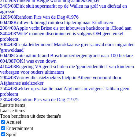
21
05/08
Tanken in België wordt nóg aantrekkelijker
34
05/08
Dirk sluit supermarkt op de Wallen na golf van diefstal en
agressie
12
05/08
Random Pics van de Dag #1976
6
04/08
Kraftwerk brengt ruimteschip terug naar Eindhoven
20
04/08
Apple vecht Britse eis tot inbouwen backdoor in iCloud aan
84
04/08
'Witte' mannen discrimineren is volgens OM geen enkel
probleem
30
04/08
Ceuta-leider noemt Marokkaanse grensaanval door migranten
'gruweldaad'
6
04/08
Grote natuurbrand Boschhuizerbergen groeit naar 100 hectare
6
04/08
FOK! was even down
41
04/08
Regering VS geeft scholen die 'genderidentiteit' van kinderen
verbergen voor ouders ultimatum
59
04/08
Vrouw die asielzoekers hielp in Athene vermoord door
Afghaanse asielzoeker
25
04/08
Lekker op vakantie naar Afghanistan volgens Taliban geen
probleem
23
04/08
Random Pics van de Dag #1975
Laatste items
Laatste items
Toon berichten uit deze thema's
Actueel
Entertainment
Sport