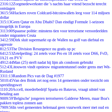
23
16:12
Zorgmedewerkster die 's nachts haar vriend bezocht terecht
ontslagen
36
15:56
Hackers roven Coldcard-bitcoinwallets leeg voor 114 miljoen
dollar
3
15:13
Geen Qatar en Abu Dhabi? Dan eindigt Formule 1-seizoen
mogelijk in Europa
31
13:00
Spaanse politie: minstens tien voor terrorisme veroordeelden
onder migranten Ceuta
34
12:59
Dirk sluit supermarkt op de Wallen na golf van diefstal en
agressie
8
12:53
The Division Resurgence nu gratis op pc
64
12:53
Zetelpeiling: 24 zetels voor Pro en 18 zetels voor D66, FvD,
JA21 en PVV
49
12:44
Man (25) sterft nadat hij lijm als condoom gebruikt
5
12:43
Litouwen vindt opnieuw migrantentunnel onder grens met Wit-
Rusland
33
11:13
Random Pics van de Dag #1977
50
10:45
Van den Brink zet nog eens 14 gemeenten onder toezicht om
spreidingswet
11
10:20
Accell, moederbedrijf Sparta en Batavus, vraagt uitstel van
betaling aan
90
09:59
'Belgische' jongeren terroriseren Galderse Meren, maar Boa's
pakken topless zonnen aan
79
09:56
In veel gemeenten helemaal geen vuurwerk meer met oud en
nieuw