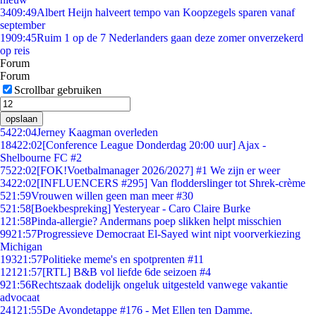
34
09:49
Albert Heijn halveert tempo van Koopzegels sparen vanaf
september
19
09:45
Ruim 1 op de 7 Nederlanders gaan deze zomer onverzekerd
op reis
Forum
Forum
Scrollbar gebruiken
opslaan
54
22:04
Jerney Kaagman overleden
184
22:02
[Conference League Donderdag 20:00 uur] Ajax -
Shelbourne FC #2
75
22:02
[FOK!Voetbalmanager 2026/2027] #1 We zijn er weer
34
22:02
[INFLUENCERS #295] Van flodderslinger tot Shrek-crème
5
21:59
Vrouwen willen geen man meer #30
5
21:58
[Boekbespreking] Yesteryear - Caro Claire Burke
1
21:58
Pinda-allergie? Andermans poep slikken helpt misschien
99
21:57
Progressieve Democraat El-Sayed wint nipt voorverkiezing
Michigan
193
21:57
Politieke meme's en spotprenten #11
121
21:57
[RTL] B&B vol liefde 6de seizoen #4
9
21:56
Rechtszaak dodelijk ongeluk uitgesteld vanwege vakantie
advocaat
241
21:55
De Avondetappe #176 - Met Ellen ten Damme.