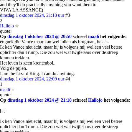
and they'll do practically anything you want them to.
VIVA LA ASSANGE¡
dinsdag 1 oktober 2024, 21:18 uur
#3
2
Hallojo
quote:
Op
dinsdag 1 oktober 2024 @ 20:50
schreef
maali
het volgende:
engnek die Vance maar kan wel lullen als brugman, helaas
Ik ken Vance niet echt, maar hij is volgens mij wel een veel betere
oplichter dan Trump. Die zou wel wat twijfelaars over de streep
kunnen trekken.
Het leven is geen krentenbol...
Volg de pijlen.
I am the Lizard King. I can do anything.
dinsdag 1 oktober 2024, 22:09 uur
#4
1
maali
quote:
Op
dinsdag 1 oktober 2024 @ 21:18
schreef
Hallojo
het volgende:
[..]
Ik ken Vance niet echt, maar hij is volgens mij wel een veel betere
oplichter dan Trump. Die zou wel wat twijfelaars over de streep
kunnen trekken.