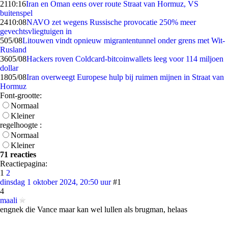
21
10:16
Iran en Oman eens over route Straat van Hormuz, VS
buitenspel
24
10:08
NAVO zet wegens Russische provocatie 250% meer
gevechtsvliegtuigen in
5
05/08
Litouwen vindt opnieuw migrantentunnel onder grens met Wit-
Rusland
36
05/08
Hackers roven Coldcard-bitcoinwallets leeg voor 114 miljoen
dollar
18
05/08
Iran overweegt Europese hulp bij ruimen mijnen in Straat van
Hormuz
Font-grootte:
Normaal
Kleiner
regelhoogte :
Normaal
Kleiner
71 reacties
Reactiepagina:
1
2
dinsdag 1 oktober 2024, 20:50 uur
#1
4
maali
engnek die Vance maar kan wel lullen als brugman, helaas