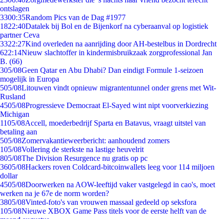
ontslagen
33
00:35
Random Pics van de Dag #1977
18
22:40
Datalek bij Bol en de Bijenkorf na cyberaanval op logistiek
partner Ceva
33
22:27
Kind overleden na aanrijding door AH-bestelbus in Dordrecht
6
22:14
Nieuw slachtoffer in kindermisbruikzaak zorgprofessional Jan
B. (66)
3
05/08
Geen Qatar en Abu Dhabi? Dan eindigt Formule 1-seizoen
mogelijk in Europa
5
05/08
Litouwen vindt opnieuw migrantentunnel onder grens met Wit-
Rusland
45
05/08
Progressieve Democraat El-Sayed wint nipt voorverkiezing
Michigan
11
05/08
Accell, moederbedrijf Sparta en Batavus, vraagt uitstel van
betaling aan
5
05/08
Zomervakantieweerbericht: aanhoudend zomers
1
05/08
Vollering de sterkste na lastige heuvelrit
8
05/08
The Division Resurgence nu gratis op pc
36
05/08
Hackers roven Coldcard-bitcoinwallets leeg voor 114 miljoen
dollar
45
05/08
Doorwerken na AOW-leeftijd vaker vastgelegd in cao's, moet
werken na je 67e de norm worden?
38
05/08
Vinted-foto's van vrouwen massaal gedeeld op seksfora
1
05/08
Nieuwe XBOX Game Pass titels voor de eerste helft van de