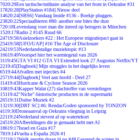
70
20:29
Een tactische/militaire analyse van het front in Oekraïne #31
178
20:28
[PlayStation #184] Nieuw deel
146
20:24
[SBS6] Vandaag Inside #136 - Boekje pluggen.
238
20:22
Speciaalbieren #80: another one bites the dust
7
20:18
Levenslang voor man die inreed op betogers in München
15
20:17
Radio 2 #145 Ruud 66
247
19:58
Asielzoekers #22 : Het Europese migratiepact gaat in
254
19:58
[UFO/UAP] #16 The Age of Disclosure
242
19:53
Nederlandstalige muziektopic #13
166
19:49
Voorspel hier het warmtegetal van 2026
31
19:45
GTA VI #12 GTA VI Extended look 27 Augustus Netflix/YT
22
19:45
[Dagboek] Mijn struggles in het dagelijks leven
65
19:44
Afvallen met injecties #4
257
19:44
[Dagboek] Veel aan hoofd - Deel 27
114
19:43
Hurricane & Cyclone Season 2026
108
19:43
Kapper Walat (27) slachtoffer van vernielingen
151
19:42
"Niche"-historische producten in de supermarkt
265
19:31
Duitse Muziek #2
132
19:30
[DRT SC] #6: RendacGoden sponsored by TONZON
41
19:30
Droneaanval op Oekrains vliegtuig in Leipzig
221
19:24
Nederland stevent af op watertekort
245
19:20
Afbeeldingen die je gemaakt hebt met AI
186
19:17
Israel en Gaza #17
78
19:14
Vuelta a España 2026 #1
222
19:12
Welk geurtje draag jij nu #48 Geurend de winter in