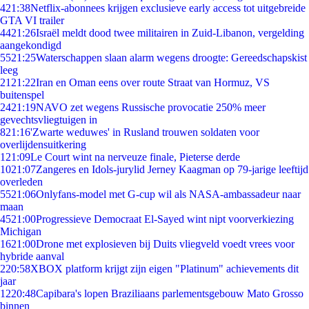
4
21:38
Netflix-abonnees krijgen exclusieve early access tot uitgebreide
GTA VI trailer
44
21:26
Israël meldt dood twee militairen in Zuid-Libanon, vergelding
aangekondigd
55
21:25
Waterschappen slaan alarm wegens droogte: Gereedschapskist
leeg
21
21:22
Iran en Oman eens over route Straat van Hormuz, VS
buitenspel
24
21:19
NAVO zet wegens Russische provocatie 250% meer
gevechtsvliegtuigen in
8
21:16
'Zwarte weduwes' in Rusland trouwen soldaten voor
overlijdensuitkering
1
21:09
Le Court wint na nerveuze finale, Pieterse derde
10
21:07
Zangeres en Idols-jurylid Jerney Kaagman op 79-jarige leeftijd
overleden
55
21:06
Onlyfans-model met G-cup wil als NASA-ambassadeur naar
maan
45
21:00
Progressieve Democraat El-Sayed wint nipt voorverkiezing
Michigan
16
21:00
Drone met explosieven bij Duits vliegveld voedt vrees voor
hybride aanval
2
20:58
XBOX platform krijgt zijn eigen "Platinum" achievements dit
jaar
12
20:48
Capibara's lopen Braziliaans parlementsgebouw Mato Grosso
binnen