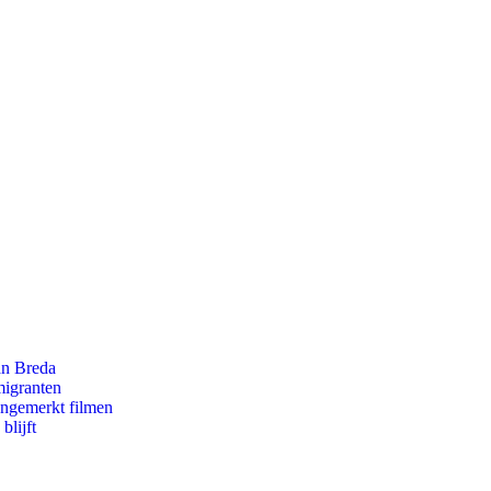
an Breda
migranten
ongemerkt filmen
blijft