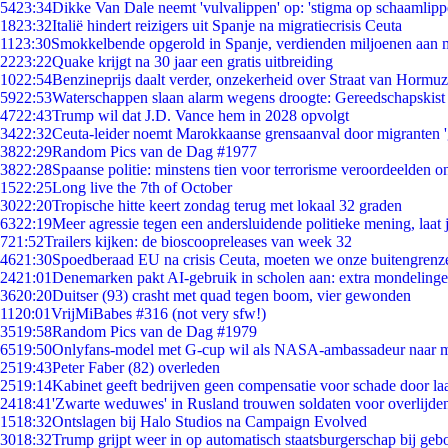
54
23:34
Dikke Van Dale neemt 'vulvalippen' op: 'stigma op schaamlip
18
23:32
Italië hindert reizigers uit Spanje na migratiecrisis Ceuta
11
23:30
Smokkelbende opgerold in Spanje, verdienden miljoenen aan 
22
23:22
Quake krijgt na 30 jaar een gratis uitbreiding
10
22:54
Benzineprijs daalt verder, onzekerheid over Straat van Hormuz 
59
22:53
Waterschappen slaan alarm wegens droogte: Gereedschapskist
47
22:43
Trump wil dat J.D. Vance hem in 2028 opvolgt
34
22:32
Ceuta-leider noemt Marokkaanse grensaanval door migranten 
38
22:29
Random Pics van de Dag #1977
38
22:28
Spaanse politie: minstens tien voor terrorisme veroordeelden 
15
22:25
Long live the 7th of October
30
22:20
Tropische hitte keert zondag terug met lokaal 32 graden
63
22:19
Meer agressie tegen een andersluidende politieke mening, laat j
7
21:52
Trailers kijken: de bioscoopreleases van week 32
46
21:30
Spoedberaad EU na crisis Ceuta, moeten we onze buitengrenz
24
21:01
Denemarken pakt AI-gebruik in scholen aan: extra mondeling
36
20:20
Duitser (93) crasht met quad tegen boom, vier gewonden
11
20:01
VrijMiBabes #316 (not very sfw!)
35
19:58
Random Pics van de Dag #1979
65
19:50
Onlyfans-model met G-cup wil als NASA-ambassadeur naar 
25
19:43
Peter Faber (82) overleden
25
19:14
Kabinet geeft bedrijven geen compensatie voor schade door la
24
18:41
'Zwarte weduwes' in Rusland trouwen soldaten voor overlijden
15
18:32
Ontslagen bij Halo Studios na Campaign Evolved
30
18:32
Trump grijpt weer in op automatisch staatsburgerschap bij geb