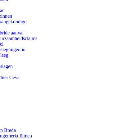
ar
binnen
g aangekondigd
bride aanval
duurzaamheidsclaims
el
iegtuigen in
 leeg
tslagen
rtner Ceva
an Breda
ongemerkt filmen