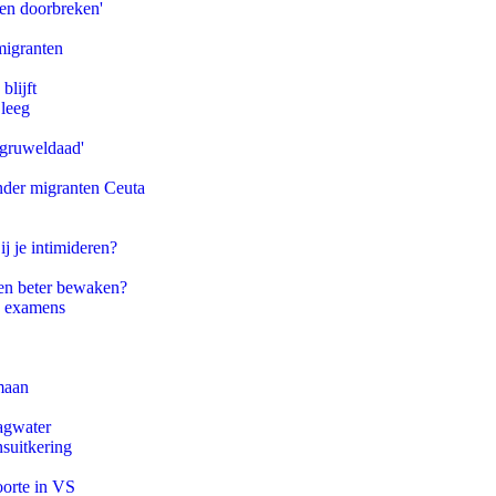
pen doorbreken'
migranten
blijft
 leeg
'gruweldaad'
onder migranten Ceuta
ij je intimideren?
en beter bewaken?
e examens
maan
agwater
suitkering
oorte in VS