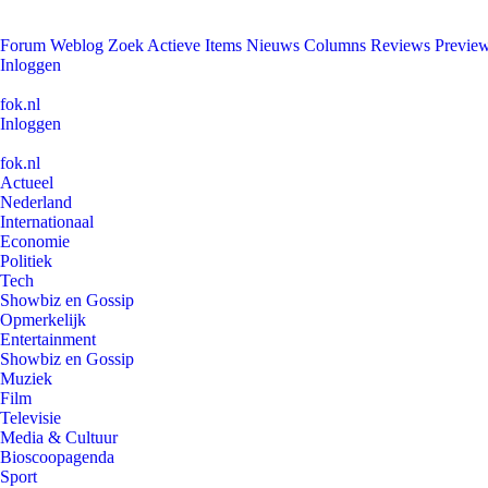
Forum
Weblog
Zoek
Actieve Items
Nieuws
Columns
Reviews
Previe
Inloggen
fok.nl
Inloggen
fok.nl
Actueel
Nederland
Internationaal
Economie
Politiek
Tech
Showbiz en Gossip
Opmerkelijk
Entertainment
Showbiz en Gossip
Muziek
Film
Televisie
Media & Cultuur
Bioscoopagenda
Sport