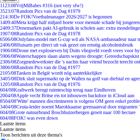
11
23:08
VrijMiBabes #316 (not very sfw!)
35
23:07
Random Pics van de Dag #1979
2
14:30
De FOK!Voetbalmanager 2026/2027 is begonnen
14
09:40
Meta krijgt half miljard boete voor mentale schade bij jongeren
24
09:37
Denemarken pakt AI-gebruik in scholen aan: extra mondeling
19
07/08
Random Pics van de Dag #1978
65
06/08
Onlyfans-model met G-cup wil als NASA-ambassadeur naar 
24
06/08
Huisarts per direct uit vak gezet om ernstig alcoholmisbruik
19
06/08
Drone met explosieven bij Duits vliegveld voedt vrees voor hy
59
06/08
Waterschappen slaan alarm wegens droogte: Gereedschapskist
23
06/08
Zorgmedewerkster die 's nachts haar vriend bezocht terecht on
38
06/08
Random Pics van de Dag #1977
21
05/08
Tanken in België wordt nóg aantrekkelijker
34
05/08
Dirk sluit supermarkt op de Wallen na golf van diefstal en agre
12
05/08
Random Pics van de Dag #1976
6
04/08
Kraftwerk brengt ruimteschip terug naar Eindhoven
20
04/08
Apple vecht Britse eis tot inbouwen backdoor in iCloud aan
85
04/08
'Witte' mannen discrimineren is volgens OM geen enkel probl
34
04/08
Ceuta-leider noemt Marokkaanse grensaanval door migranten 
6
04/08
Grote natuurbrand Boschhuizerbergen groeit naar 100 hectare
6
04/08
FOK! was even down
Laatste items
Laatste items
Toon berichten uit deze thema's