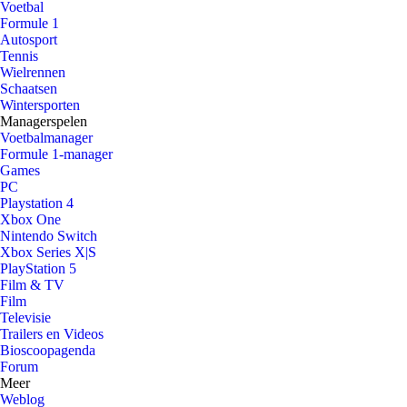
Voetbal
Formule 1
Autosport
Tennis
Wielrennen
Schaatsen
Wintersporten
Managerspelen
Voetbalmanager
Formule 1-manager
Games
PC
Playstation 4
Xbox One
Nintendo Switch
Xbox Series X|S
PlayStation 5
Film & TV
Film
Televisie
Trailers en Videos
Bioscoopagenda
Forum
Meer
Weblog