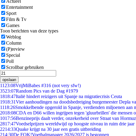
Actueel
Entertainment
Sport
Film & Tv
Games
Toon berichten van deze types
Weblog
Column
(P)review
Special
Poll
Scrollbar gebruiken
opslaan
11
23:08
VrijMiBabes #316 (not very sfw!)
35
23:07
Random Pics van de Dag #1979
18
18:47
Italië hindert reizigers uit Spanje na migratiecrisis Ceuta
19
18:31
Vier aanhoudingen na doodsbedreiging burgemeester Depla v
11
18:26
Smokkelbende opgerold in Spanje, verdienden miljoenen aan 
20
18:08
CDA en D66 willen ingrijpen tegen 'gluurbrillen' die mensen 
10
17:56
Benzineprijs daalt verder, onzekerheid over Straat van Hormuz 
28
17:47
Voedselprijzen wereldwijd op hoogste niveau in ruim drie jaar
22
14:33
Quake krijgt na 30 jaar een gratis uitbreiding
2
14:30
De FOK!Voetbalmanager 2026/2027 is begonnen