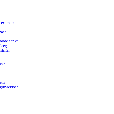
e examens
maan
bride aanval
 leeg
tslagen
ssie
eem
'gruweldaad'