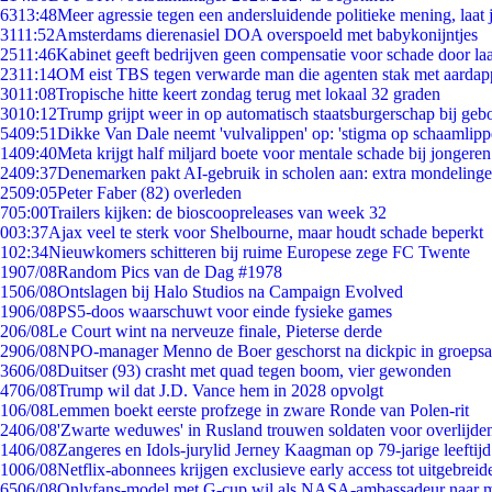
63
13:48
Meer agressie tegen een andersluidende politieke mening, laat j
31
11:52
Amsterdams dierenasiel DOA overspoeld met babykonijntjes
25
11:46
Kabinet geeft bedrijven geen compensatie voor schade door la
23
11:14
OM eist TBS tegen verwarde man die agenten stak met aardap
30
11:08
Tropische hitte keert zondag terug met lokaal 32 graden
30
10:12
Trump grijpt weer in op automatisch staatsburgerschap bij geb
54
09:51
Dikke Van Dale neemt 'vulvalippen' op: 'stigma op schaamlip
14
09:40
Meta krijgt half miljard boete voor mentale schade bij jongeren
24
09:37
Denemarken pakt AI-gebruik in scholen aan: extra mondeling
25
09:05
Peter Faber (82) overleden
7
05:00
Trailers kijken: de bioscoopreleases van week 32
0
03:37
Ajax veel te sterk voor Shelbourne, maar houdt schade beperkt
1
02:34
Nieuwkomers schitteren bij ruime Europese zege FC Twente
19
07/08
Random Pics van de Dag #1978
15
06/08
Ontslagen bij Halo Studios na Campaign Evolved
19
06/08
PS5-doos waarschuwt voor einde fysieke games
2
06/08
Le Court wint na nerveuze finale, Pieterse derde
29
06/08
NPO-manager Menno de Boer geschorst na dickpic in groeps
36
06/08
Duitser (93) crasht met quad tegen boom, vier gewonden
47
06/08
Trump wil dat J.D. Vance hem in 2028 opvolgt
1
06/08
Lemmen boekt eerste profzege in zware Ronde van Polen-rit
24
06/08
'Zwarte weduwes' in Rusland trouwen soldaten voor overlijden
14
06/08
Zangeres en Idols-jurylid Jerney Kaagman op 79-jarige leeftij
10
06/08
Netflix-abonnees krijgen exclusieve early access tot uitgebreid
65
06/08
Onlyfans-model met G-cup wil als NASA-ambassadeur naar 