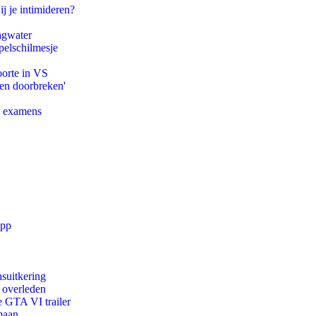
ij je intimideren?
agwater
pelschilmesje
oorte in VS
pen doorbreken'
e examens
app
suitkering
d overleden
e GTA VI trailer
maan