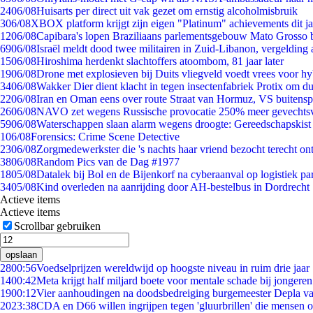
24
06/08
Huisarts per direct uit vak gezet om ernstig alcoholmisbruik
3
06/08
XBOX platform krijgt zijn eigen "Platinum" achievements dit ja
12
06/08
Capibara's lopen Braziliaans parlementsgebouw Mato Grosso 
69
06/08
Israël meldt dood twee militairen in Zuid-Libanon, vergeldin
15
06/08
Hiroshima herdenkt slachtoffers atoombom, 81 jaar later
19
06/08
Drone met explosieven bij Duits vliegveld voedt vrees voor hy
34
06/08
Wakker Dier dient klacht in tegen insectenfabriek Protix om 
22
06/08
Iran en Oman eens over route Straat van Hormuz, VS buitensp
26
06/08
NAVO zet wegens Russische provocatie 250% meer gevechtsvl
59
06/08
Waterschappen slaan alarm wegens droogte: Gereedschapskist
1
06/08
Forensics: Crime Scene Detective
23
06/08
Zorgmedewerkster die 's nachts haar vriend bezocht terecht on
38
06/08
Random Pics van de Dag #1977
18
05/08
Datalek bij Bol en de Bijenkorf na cyberaanval op logistiek pa
34
05/08
Kind overleden na aanrijding door AH-bestelbus in Dordrecht
Actieve items
Actieve items
Scrollbar gebruiken
opslaan
28
00:56
Voedselprijzen wereldwijd op hoogste niveau in ruim drie jaar
14
00:42
Meta krijgt half miljard boete voor mentale schade bij jongeren
19
00:12
Vier aanhoudingen na doodsbedreiging burgemeester Depla v
20
23:38
CDA en D66 willen ingrijpen tegen 'gluurbrillen' die mensen 