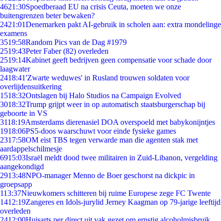
46
21:30
Spoedberaad EU na crisis Ceuta, moeten we onze
buitengrenzen beter bewaken?
24
21:01
Denemarken pakt AI-gebruik in scholen aan: extra mondelinge
examens
35
19:58
Random Pics van de Dag #1979
25
19:43
Peter Faber (82) overleden
25
19:14
Kabinet geeft bedrijven geen compensatie voor schade door
laagwater
24
18:41
'Zwarte weduwes' in Rusland trouwen soldaten voor
overlijdensuitkering
15
18:32
Ontslagen bij Halo Studios na Campaign Evolved
30
18:32
Trump grijpt weer in op automatisch staatsburgerschap bij
geboorte in VS
31
18:19
Amsterdams dierenasiel DOA overspoeld met babykonijntjes
19
18:06
PS5-doos waarschuwt voor einde fysieke games
23
17:58
OM eist TBS tegen verwarde man die agenten stak met
aardappelschilmesje
69
15:03
Israël meldt dood twee militairen in Zuid-Libanon, vergelding
aangekondigd
29
13:48
NPO-manager Menno de Boer geschorst na dickpic in
groepsapp
1
13:37
Nieuwkomers schitteren bij ruime Europese zege FC Twente
14
12:19
Zangeres en Idols-jurylid Jerney Kaagman op 79-jarige leeftijd
overleden
24
12:00
Huisarts per direct uit vak gezet om ernstig alcoholmisbruik