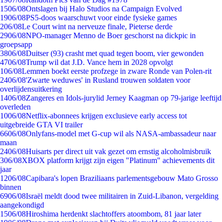
15
06/08
Ontslagen bij Halo Studios na Campaign Evolved
19
06/08
PS5-doos waarschuwt voor einde fysieke games
2
06/08
Le Court wint na nerveuze finale, Pieterse derde
29
06/08
NPO-manager Menno de Boer geschorst na dickpic in
groepsapp
38
06/08
Duitser (93) crasht met quad tegen boom, vier gewonden
47
06/08
Trump wil dat J.D. Vance hem in 2028 opvolgt
1
06/08
Lemmen boekt eerste profzege in zware Ronde van Polen-rit
24
06/08
'Zwarte weduwes' in Rusland trouwen soldaten voor
overlijdensuitkering
14
06/08
Zangeres en Idols-jurylid Jerney Kaagman op 79-jarige leeftijd
overleden
10
06/08
Netflix-abonnees krijgen exclusieve early access tot
uitgebreide GTA VI trailer
66
06/08
Onlyfans-model met G-cup wil als NASA-ambassadeur naar
maan
24
06/08
Huisarts per direct uit vak gezet om ernstig alcoholmisbruik
3
06/08
XBOX platform krijgt zijn eigen "Platinum" achievements dit
jaar
12
06/08
Capibara's lopen Braziliaans parlementsgebouw Mato Grosso
binnen
69
06/08
Israël meldt dood twee militairen in Zuid-Libanon, vergelding
aangekondigd
15
06/08
Hiroshima herdenkt slachtoffers atoombom, 81 jaar later