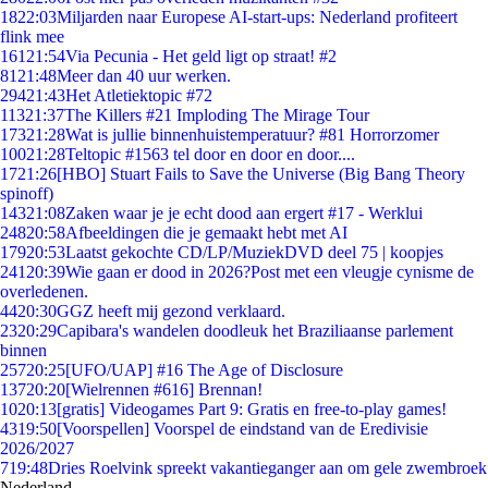
18
22:03
Miljarden naar Europese AI-start-ups: Nederland profiteert
flink mee
161
21:54
Via Pecunia - Het geld ligt op straat! #2
81
21:48
Meer dan 40 uur werken.
294
21:43
Het Atletiektopic #72
113
21:37
The Killers #21 Imploding The Mirage Tour
173
21:28
Wat is jullie binnenhuistemperatuur? #81 Horrorzomer
100
21:28
Teltopic #1563 tel door en door en door....
17
21:26
[HBO] Stuart Fails to Save the Universe (Big Bang Theory
spinoff)
143
21:08
Zaken waar je je echt dood aan ergert #17 - Werklui
248
20:58
Afbeeldingen die je gemaakt hebt met AI
179
20:53
Laatst gekochte CD/LP/MuziekDVD deel 75 | koopjes
241
20:39
Wie gaan er dood in 2026?Post met een vleugje cynisme de
overledenen.
44
20:30
GGZ heeft mij gezond verklaard.
23
20:29
Capibara's wandelen doodleuk het Braziliaanse parlement
binnen
257
20:25
[UFO/UAP] #16 The Age of Disclosure
137
20:20
[Wielrennen #616] Brennan!
10
20:13
[gratis] Videogames Part 9: Gratis en free-to-play games!
43
19:50
[Voorspellen] Voorspel de eindstand van de Eredivisie
2026/2027
7
19:48
Dries Roelvink spreekt vakantieganger aan om gele zwembroek
Nederland