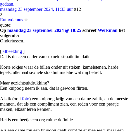
gedaan.
maandag 23 september 2024, 11:33 uur
#12
2
Euthydemus
quote:
Op
maandag 23 september 2024 @ 10:25
schreef
Werkman
het
volgende:
Ondertussen...
[
afbeelding
]
Dat is dus een dader van sexuele straatintimidatie.
Korte rokjes waar de billen onder uit steken, kameletenen, harde
tepels; allemaal sexuele straatintimidatie wat mij betreft.
Maar gezichtsuitdrukking?
Een knipoog neem ik aan, dat is gewoon flirten.
Als ik (ooit
foto
) een knipoog krijg van een dame zal ik, en de meeste
mannen, dat als een compliment zien, een reden voor een praatje
maken, elkaar leren kennen.
Het is een beetje een erg ruime definitie.
Als een dame mij een knipoog geeft komt ze er mee weg, maar een