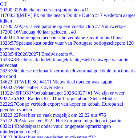
OT
202
00:32
Politieke meme's en spotprenten #11
117
00:23
[MTV] Ex on the beach Double Dutch #17 wederom aapjes
kijken
177
00:22
Ajax is een parodie op een voetbalclub #7 Vuurwerkjes
172
00:16
Vandaag 40 jaar geleden... #3
65
00:01
Aanbrengen mechanische ventilatie zinvol in oud huis?
13
23:57
Spaanse kust onder vuur van Portugese oorlogsschepen: 120
gewonden
38
23:54
[2026/2027] Eredivisietoto #1
15
23:43
Rechtszaak dodelijk ongeluk uitgesteld vanwege vakantie
advocaat
28
23:36
Chinese rechtbank veroordeelt voormalige lokale functionaris
tot dood
146
23:31
[WLR SC #417] Nieuw deel openen was kaputt
19
23:07
Peter Faber is overleden
110
22:45
[FOK!Voetbalmanager 2026/2027] #1 We zijn er weer
90
22:36
ARC Raiders #7 - Don’t forget about Stella Montis
32
22:27
Congo verbiedt export van koper en kobalt, Europa zal
gevolgen voelen
182
22:22
Post hier zo vaak mogelijk om 22:22 uur #76
251
22:20
Asielzoekers #22 : Het Europese migratiepact gaat in
68
22:14
Roddelpraat onder vuur: ongepaste opmerkingen
minderjarigen deel 2
280
22:06
Post hier pas overleden muzikanten #32