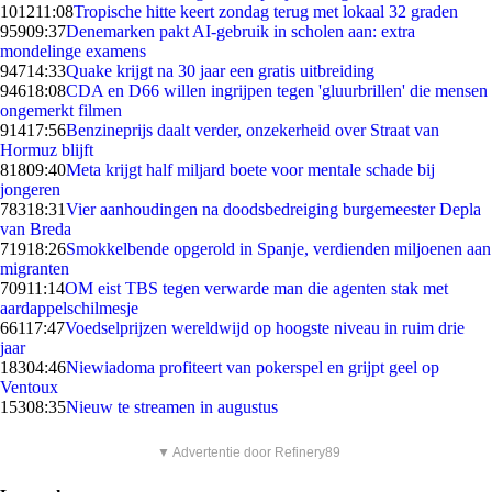
1012
11:08
Tropische hitte keert zondag terug met lokaal 32 graden
959
09:37
Denemarken pakt AI-gebruik in scholen aan: extra
mondelinge examens
947
14:33
Quake krijgt na 30 jaar een gratis uitbreiding
946
18:08
CDA en D66 willen ingrijpen tegen 'gluurbrillen' die mensen
ongemerkt filmen
914
17:56
Benzineprijs daalt verder, onzekerheid over Straat van
Hormuz blijft
818
09:40
Meta krijgt half miljard boete voor mentale schade bij
jongeren
783
18:31
Vier aanhoudingen na doodsbedreiging burgemeester Depla
van Breda
719
18:26
Smokkelbende opgerold in Spanje, verdienden miljoenen aan
migranten
709
11:14
OM eist TBS tegen verwarde man die agenten stak met
aardappelschilmesje
661
17:47
Voedselprijzen wereldwijd op hoogste niveau in ruim drie
jaar
183
04:46
Niewiadoma profiteert van pokerspel en grijpt geel op
Ventoux
153
08:35
Nieuw te streamen in augustus
▼ Advertentie door Refinery89