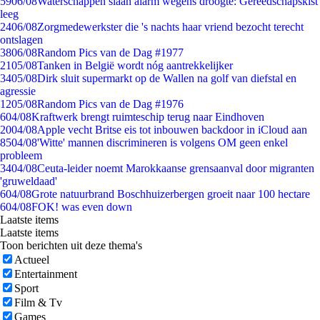
59
06/08
Waterschappen slaan alarm wegens droogte: Gereedschapskist
leeg
24
06/08
Zorgmedewerkster die 's nachts haar vriend bezocht terecht
ontslagen
38
06/08
Random Pics van de Dag #1977
21
05/08
Tanken in België wordt nóg aantrekkelijker
34
05/08
Dirk sluit supermarkt op de Wallen na golf van diefstal en
agressie
12
05/08
Random Pics van de Dag #1976
6
04/08
Kraftwerk brengt ruimteschip terug naar Eindhoven
20
04/08
Apple vecht Britse eis tot inbouwen backdoor in iCloud aan
85
04/08
'Witte' mannen discrimineren is volgens OM geen enkel
probleem
34
04/08
Ceuta-leider noemt Marokkaanse grensaanval door migranten
'gruweldaad'
6
04/08
Grote natuurbrand Boschhuizerbergen groeit naar 100 hectare
6
04/08
FOK! was even down
Laatste items
Laatste items
Toon berichten uit deze thema's
Actueel
Entertainment
Sport
Film & Tv
Games