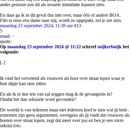
ander persoon zou dit als sexuele inimidatie kunnen zien.
En daar ga ik in dit geval dus niet over, maar één of andere BOA.
Flirt er eens een dame naar mij, wordt ze opgepakt, zul je net zien.
maandag 23 september 2024, 11:38 uur
#13
5
maali
quote:
Op
maandag 23 september 2024 @ 11:22
schreef
suijkerbuijk
het
volgende:
[..]
Ik vind het vervelend als vrouwen als hoer over straat lopen waar je
hun slipje kan zien zitten.
En als ik er dus iets van zal zeggen mag ik de gevangenis in?
Omdat het dan seksuele word gevonden?
De wereld is van iedereen maar niet iedereen hoef te zien wat jij bent .
extremen zijn geen argumenten. overigens als jij vindt dat vrouwen als
hoeren over straat lopen, zegt dat meer over jou en ben je een vieze
seksist
foto