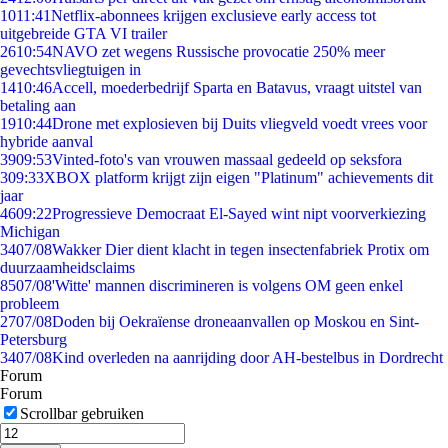
10
11:41
Netflix-abonnees krijgen exclusieve early access tot
uitgebreide GTA VI trailer
26
10:54
NAVO zet wegens Russische provocatie 250% meer
gevechtsvliegtuigen in
14
10:46
Accell, moederbedrijf Sparta en Batavus, vraagt uitstel van
betaling aan
19
10:44
Drone met explosieven bij Duits vliegveld voedt vrees voor
hybride aanval
39
09:53
Vinted-foto's van vrouwen massaal gedeeld op seksfora
3
09:33
XBOX platform krijgt zijn eigen "Platinum" achievements dit
jaar
46
09:22
Progressieve Democraat El-Sayed wint nipt voorverkiezing
Michigan
34
07/08
Wakker Dier dient klacht in tegen insectenfabriek Protix om
duurzaamheidsclaims
85
07/08
'Witte' mannen discrimineren is volgens OM geen enkel
probleem
27
07/08
Doden bij Oekraïense droneaanvallen op Moskou en Sint-
Petersburg
34
07/08
Kind overleden na aanrijding door AH-bestelbus in Dordrecht
Forum
Forum
Scrollbar gebruiken