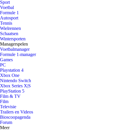
Sport
Voetbal
Formule 1
Autosport
Tennis
Wielrennen
Schaatsen
Wintersporten
Managerspelen
Voetbalmanager
Formule 1-manager
Games
PC
Playstation 4
Xbox One
Nintendo Switch
Xbox Series X|S
PlayStation 5
Film & TV
Film
Televisie
Trailers en Videos
Bioscoopagenda
Forum
Meer