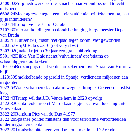
24
09:02
Zorgmedewerkster die 's nachts haar vriend bezocht terecht
ontslagen
66
08:24
Meer agressie tegen een andersluidende politieke mening, laat
jij je intimideren?
16
07:43
Long live the 7th of October
21
07:30
Vier aanhoudingen na doodsbedreiging burgemeester Depla
van Breda
38
05:41
Duitser (93) crasht met quad tegen boom, vier gewonden
12
03:57
VrijMiBabes #316 (not very sfw!)
23
03:02
Quake krijgt na 30 jaar een gratis uitbreiding
55
01:42
Dikke Van Dale neemt 'vulvalippen' op: 'stigma op
schaamlippen doorbreken'
11
01:06
Benzineprijs daalt verder, onzekerheid over Straat van Hormuz
blijft
11
23:30
Smokkelbende opgerold in Spanje, verdienden miljoenen aan
migranten
59
22:53
Waterschappen slaan alarm wegens droogte: Gereedschapskist
leeg
47
22:43
Trump wil dat J.D. Vance hem in 2028 opvolgt
34
22:32
Ceuta-leider noemt Marokkaanse grensaanval door migranten
'gruweldaad'
38
22:29
Random Pics van de Dag #1977
38
22:28
Spaanse politie: minstens tien voor terrorisme veroordeelden
onder migranten Ceuta
30
22:20
Tropische hitte keert zondag terug met lokaal 32 graden