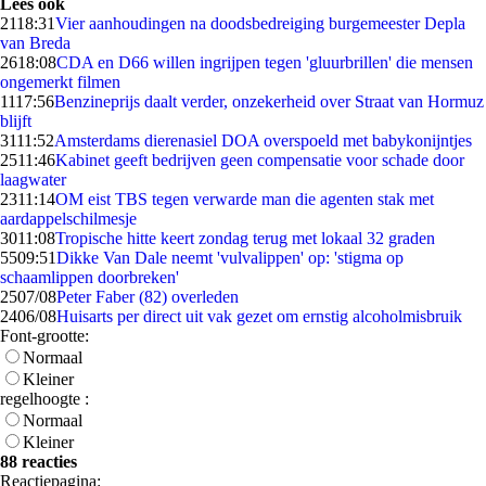
Lees ook
21
18:31
Vier aanhoudingen na doodsbedreiging burgemeester Depla
van Breda
26
18:08
CDA en D66 willen ingrijpen tegen 'gluurbrillen' die mensen
ongemerkt filmen
11
17:56
Benzineprijs daalt verder, onzekerheid over Straat van Hormuz
blijft
31
11:52
Amsterdams dierenasiel DOA overspoeld met babykonijntjes
25
11:46
Kabinet geeft bedrijven geen compensatie voor schade door
laagwater
23
11:14
OM eist TBS tegen verwarde man die agenten stak met
aardappelschilmesje
30
11:08
Tropische hitte keert zondag terug met lokaal 32 graden
55
09:51
Dikke Van Dale neemt 'vulvalippen' op: 'stigma op
schaamlippen doorbreken'
25
07/08
Peter Faber (82) overleden
24
06/08
Huisarts per direct uit vak gezet om ernstig alcoholmisbruik
Font-grootte:
Normaal
Kleiner
regelhoogte :
Normaal
Kleiner
88 reacties
Reactiepagina: