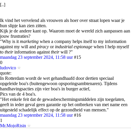
[..]
Ik vind het vervelend als vrouwen als hoer over straat lopen waar je
hun slipje kan zien zitten.
Kijk je de andere kant op. Waarom moet de wereld zich aanpassen aan
jouw frustraties?
"Why is it
marketing
when a company helps itself to my information
against my will and
piracy
or
industrial espionage
when I help myself
to
their
information against
their
will ?"
maandag 23 september 2024, 11:58 uur
#15
0
ludovico
quote:
In Rotterdam wordt de wet gehandhaafd door dertien speciaal
opgeleide boa's (buitengewoon opsporingsambtenaren). Tijdens
handhavingsacties zijn vier boa's in burger actief,
Pics van de 4 boa's.
"Het enkele feit dat de gewasbeschermingsmiddelen zijn toegelaten,
geeft in ieder geval geen garantie op het ontbreken van met name een
uitgesteld schadelijk effect op de gezondheid van mensen."
maandag 23 september 2024, 11:58 uur
#16
1
Mr.MojoRisin
Bepaalde blikken. Welke bedoelen ze dan? Mag je niet naar iemands