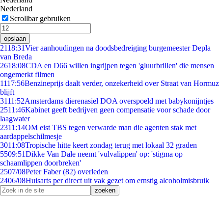
Nederland
Scrollbar gebruiken
opslaan
21
18:31
Vier aanhoudingen na doodsbedreiging burgemeester Depla
van Breda
26
18:08
CDA en D66 willen ingrijpen tegen 'gluurbrillen' die mensen
ongemerkt filmen
11
17:56
Benzineprijs daalt verder, onzekerheid over Straat van Hormuz
blijft
31
11:52
Amsterdams dierenasiel DOA overspoeld met babykonijntjes
25
11:46
Kabinet geeft bedrijven geen compensatie voor schade door
laagwater
23
11:14
OM eist TBS tegen verwarde man die agenten stak met
aardappelschilmesje
30
11:08
Tropische hitte keert zondag terug met lokaal 32 graden
55
09:51
Dikke Van Dale neemt 'vulvalippen' op: 'stigma op
schaamlippen doorbreken'
25
07/08
Peter Faber (82) overleden
24
06/08
Huisarts per direct uit vak gezet om ernstig alcoholmisbruik