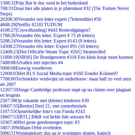
15
08:32
Prijs Bar le duc rood in het buitenland
7
08:31
Draai hier alle platen in je platenkast #32 (The Torture Never
Stops)
202
08:30
Verander een letter expert (7lettereditie) #50
46
08:29
[Netflix #210] TUDUM
41
08:27
[Crowdfunding] #443 Rentestijgingen?
17
08:26
Verander één letter. Expert # 75 (8 letters)
52
08:24
Verander één letter: Expert #143 (9 letters)
145
08:23
Verander één letter: Expert #91 (10 letters)
124
08:23
[Het Officiële Steam Topic #201] Steamrolled
119
08:19
[SBS6] De Bondgenoten #318 Een klein kusje moet kunnen
74
08:08
Afvallen met injecties #4
50
08:08
Eeuwig voortleven
120
08:03
Het RLS Social Media-topic #160 Zonder Kolonel!!
77
08:00
Techniekles verdwijnt uit onderbouw: maar half zo veel uren
als 2007
122
07:59
Jonge Cambridge professor stapt op na claims over plagiaat
en leugens
25
07:58
Op vakantie met (kleine) kinderen #30
106
07:55
[Breien] Deel 21, met zomerbreisels
11
07:55
Opmerkelijke foto's van Funda #243
186
07:53
[RTL] B&B vol liefde 6de seizoen #4
103
07:40
Het grote goedemorgen topic #3
18
07:39
William Orbit overleden
50
06:51
Woningtekort: dus ga je woningen slopen, logisch