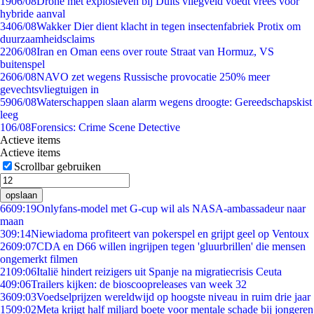
19
06/08
Drone met explosieven bij Duits vliegveld voedt vrees voor
hybride aanval
34
06/08
Wakker Dier dient klacht in tegen insectenfabriek Protix om
duurzaamheidsclaims
22
06/08
Iran en Oman eens over route Straat van Hormuz, VS
buitenspel
26
06/08
NAVO zet wegens Russische provocatie 250% meer
gevechtsvliegtuigen in
59
06/08
Waterschappen slaan alarm wegens droogte: Gereedschapskist
leeg
1
06/08
Forensics: Crime Scene Detective
Actieve items
Actieve items
Scrollbar gebruiken
opslaan
66
09:19
Onlyfans-model met G-cup wil als NASA-ambassadeur naar
maan
3
09:14
Niewiadoma profiteert van pokerspel en grijpt geel op Ventoux
26
09:07
CDA en D66 willen ingrijpen tegen 'gluurbrillen' die mensen
ongemerkt filmen
21
09:06
Italië hindert reizigers uit Spanje na migratiecrisis Ceuta
4
09:06
Trailers kijken: de bioscoopreleases van week 32
36
09:03
Voedselprijzen wereldwijd op hoogste niveau in ruim drie jaar
15
09:02
Meta krijgt half miljard boete voor mentale schade bij jongeren