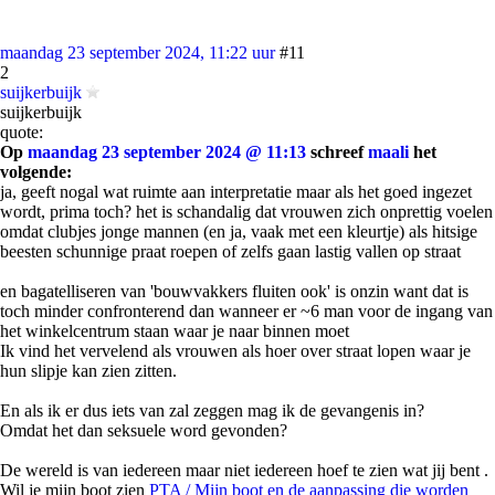
maandag 23 september 2024, 11:22 uur
#11
2
suijkerbuijk
suijkerbuijk
quote:
Op
maandag 23 september 2024 @ 11:13
schreef
maali
het
volgende:
ja, geeft nogal wat ruimte aan interpretatie maar als het goed ingezet
wordt, prima toch? het is schandalig dat vrouwen zich onprettig voelen
omdat clubjes jonge mannen (en ja, vaak met een kleurtje) als hitsige
beesten schunnige praat roepen of zelfs gaan lastig vallen op straat
en bagatelliseren van 'bouwvakkers fluiten ook' is onzin want dat is
toch minder confronterend dan wanneer er ~6 man voor de ingang van
het winkelcentrum staan waar je naar binnen moet
Ik vind het vervelend als vrouwen als hoer over straat lopen waar je
hun slipje kan zien zitten.
En als ik er dus iets van zal zeggen mag ik de gevangenis in?
Omdat het dan seksuele word gevonden?
De wereld is van iedereen maar niet iedereen hoef te zien wat jij bent .
Wil je mijn boot zien
PTA / Mijn boot en de aanpassing die worden