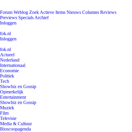
Forum
Weblog
Zoek
Actieve Items
Nieuws
Columns
Reviews
Previews
Specials
Archief
Inloggen
fok.nl
Inloggen
fok.nl
Actueel
Nederland
Internationaal
Economie
Politiek
Tech
Showbiz en Gossip
Opmerkelijk
Entertainment
Showbiz en Gossip
Muziek
Film
Televisie
Media & Cultuur
Bioscoopagenda