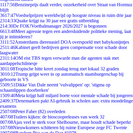
11
17:56
Benzineprijs daalt verder, onzekerheid over Straat van Hormuz
blijft
36
17:47
Voedselprijzen wereldwijd op hoogste niveau in ruim drie jaar
23
14:33
Quake krijgt na 30 jaar een gratis uitbreiding
2
14:30
De FOK!Voetbalmanager 2026/2027 is begonnen
66
13:48
Meer agressie tegen een andersluidende politieke mening, laat
jij je intimideren?
31
11:52
Amsterdams dierenasiel DOA overspoeld met babykonijntjes
25
11:46
Kabinet geeft bedrijven geen compensatie voor schade door
laagwater
23
11:14
OM eist TBS tegen verwarde man die agenten stak met
aardappelschilmesje
30
11:08
Tropische hitte keert zondag terug met lokaal 32 graden
30
10:12
Trump grijpt weer in op automatisch staatsburgerschap bij
geboorte in VS
55
09:51
Dikke Van Dale neemt 'vulvalippen' op: 'stigma op
schaamlippen doorbreken'
15
09:40
Meta krijgt half miljard boete voor mentale schade bij jongeren
24
09:37
Denemarken pakt AI-gebruik in scholen aan: extra mondelinge
examens
25
07/08
Peter Faber (82) overleden
4
07/08
Trailers kijken: de bioscoopreleases van week 32
0
07/08
Ajax veel te sterk voor Shelbourne, maar houdt schade beperkt
1
07/08
Nieuwkomers schitteren bij ruime Europese zege FC Twente
19
07/08
Random Pics van de Dag #1978