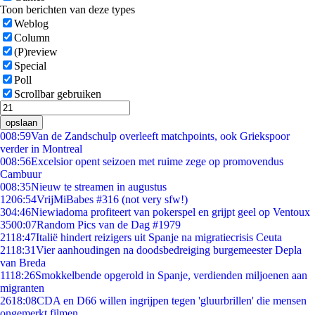
Toon berichten van deze types
Weblog
Column
(P)review
Special
Poll
Scrollbar gebruiken
opslaan
0
08:59
Van de Zandschulp overleeft matchpoints, ook Griekspoor
verder in Montreal
0
08:56
Excelsior opent seizoen met ruime zege op promovendus
Cambuur
0
08:35
Nieuw te streamen in augustus
12
06:54
VrijMiBabes #316 (not very sfw!)
3
04:46
Niewiadoma profiteert van pokerspel en grijpt geel op Ventoux
35
00:07
Random Pics van de Dag #1979
21
18:47
Italië hindert reizigers uit Spanje na migratiecrisis Ceuta
21
18:31
Vier aanhoudingen na doodsbedreiging burgemeester Depla
van Breda
11
18:26
Smokkelbende opgerold in Spanje, verdienden miljoenen aan
migranten
26
18:08
CDA en D66 willen ingrijpen tegen 'gluurbrillen' die mensen
ongemerkt filmen