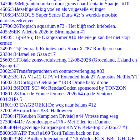
147
06:38
Migranten breken door grens naar Ceuta in Spanje,l #10
46
06:34
Jezelf gelukkig voelen als vrijgezelle vijftiger
71
06:34
MODUS Super Series Darts #2: 's werelds mooiste
dartskweekvijver
277
06:26
Tropisch aquarium #73 - Het blijft toch kriebelen.
4
05:26
EK Atletiek 2026 te Birmingham #1
195
05:16
[SBS6] De Oranjezomer #10 Helene je kan het niet stop
ermee
249
05:15
[Centraal] Ruimtevaart / SpaceX #87 Rondje oceaan
233
04:34
Israel en Gaza #17
256
03:11
Totale zonsverduistering 12-08-2026 (Groenland, IJsland en
Spanje) #1
30
02:39
Transfergeruchten en contractverlenging #83
70
02:33
GTA VI #12 GTA VI Extended look 27 Augustus Netflix/YT
160
02:32
Oorlog in Oekraïne #1318 Drone baby drone
134
01:36
[DRT SC] #6: RendacGoden sponsored by TONZON
198
01:28
Tour de France femmes 2026 #4 op de Ventoux
6
01:21
Ps 5
116
01:03
[DAGBOEK] De weg naar balans #12
37
00:58
Horrorfilms #33: Halloween
173
00:47
[Keuken Kampioen Divisie] #44 Vitesse mag weg
273
00:44
De Avondetappe #176 - Met Ellen ten Damme.
4
00:40
Het gezellige Eurojackpot KNVB Bekertopic 2026/27 #1
58
00:39
[ATP Tour] #169 Tosti Tallon back on fire
186
00:35
Big Brother International # 56 Worlds RLS, BBs, GH, GF,