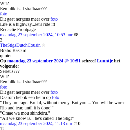
Wtf?
Een blik is al strafbaar???
foto
Dit gaat nergens meer over
foto
Life is a highway...let's ride it!
Redactie Frontpage
maandag 23 september 2024, 10:53 uur
#8
2
TheStigsDutchCousin
Brabo Bastard
quote:
Op
maandag 23 september 2024 @ 10:51
schreef
Luuntje
het
volgende:
Serieus???
Wtf?
Een blik is al strafbaar???
foto
Dit gaat nergens meer over
foto
Daarom heb ik een helm op
foto
"They are rage. Brutal, without mercy. But you.... You will be worse.
Rip and tear, until it is done!"
"Omae wa mou shindeiru."
"All we know is... he's called The Stig!"
maandag 23 september 2024, 11:13 uur
#10
12