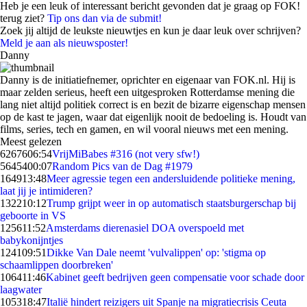
Heb je een leuk of interessant bericht gevonden dat je graag op FOK!
terug ziet?
Tip ons dan via de submit!
Zoek jij altijd de leukste nieuwtjes en kun je daar leuk over schrijven?
Meld je aan als nieuwsposter!
Danny
Danny is de initiatiefnemer, oprichter en eigenaar van FOK.nl. Hij is
maar zelden serieus, heeft een uitgesproken Rotterdamse mening die
lang niet altijd politiek correct is en bezit de bizarre eigenschap mensen
op de kast te jagen, waar dat eigenlijk nooit de bedoeling is. Houdt van
films, series, tech en gamen, en wil vooral nieuws met een mening.
Meest gelezen
62676
06:54
VrijMiBabes #316 (not very sfw!)
56454
00:07
Random Pics van de Dag #1979
1649
13:48
Meer agressie tegen een andersluidende politieke mening,
laat jij je intimideren?
1322
10:12
Trump grijpt weer in op automatisch staatsburgerschap bij
geboorte in VS
1256
11:52
Amsterdams dierenasiel DOA overspoeld met
babykonijntjes
1241
09:51
Dikke Van Dale neemt 'vulvalippen' op: 'stigma op
schaamlippen doorbreken'
1064
11:46
Kabinet geeft bedrijven geen compensatie voor schade door
laagwater
1053
18:47
Italië hindert reizigers uit Spanje na migratiecrisis Ceuta