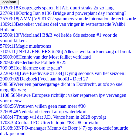
opslaan
103
09:18
Koopzegels sparen bij AH duurt straks 2x zo lang
227
09:18
Oorlog Iran #136 Bridge and powerplant day incoming?
257
09:18
[AMV] VS #1312 spammers van de internationale rechtsorde
13
09:13
Bezoeker verliest deel van vinger in waterattractie Walibi
Holland
255
09:13
[Videoland] B&B vol liefde 6de seizoen #1 voor de
vooruitkijkers
57
09:11
Magic mushrooms
71
09:11
[INFLUENCERS #296] Alles is welkom kneuzing of breuk
260
09:06
Hennie van der Most failliet verklaard
82
09:06
Nederlandse Politiek #725
7
09:05
Hoe hiermee om te gaan?
222
09:03
[Live Eredivisie #1784] Dying seconds van het seizoen!
290
09:02
[Dagboek] Veel aan hoofd - Deel 27
5
08:58
Weer een parkeergarage dicht in Dordrecht, auto's zo snel
mogelijk weg
11
08:58
Nieuwe Europese richtlijn: vaker repareren ipv vervangen
voor nieuw
94
08:56
Vrouwen willen geen man meer #30
226
08:48
Nederland stevent af op watertekort
48
08:47
Trump wil dat J.D. Vance hem in 2028 opvolgt
17
08:35
Centraal FC Utrecht topic #88 - #CorreiaIn
151
08:33
NPO-manager Menno de Boer (47) op non-actief stuurde
dick-pic rond