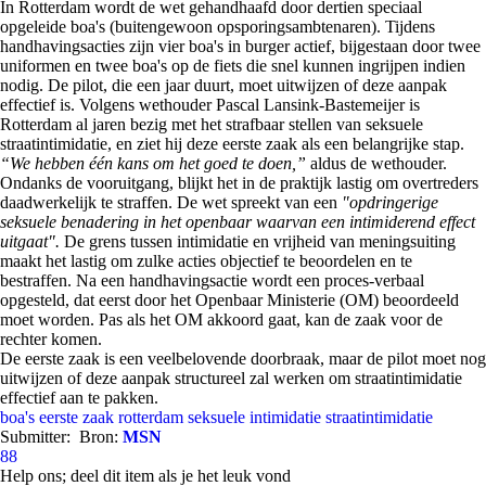
In Rotterdam wordt de wet gehandhaafd door dertien speciaal
opgeleide boa's (buitengewoon opsporingsambtenaren). Tijdens
handhavingsacties zijn vier boa's in burger actief, bijgestaan door twee
uniformen en twee boa's op de fiets die snel kunnen ingrijpen indien
nodig. De pilot, die een jaar duurt, moet uitwijzen of deze aanpak
effectief is. Volgens wethouder Pascal Lansink-Bastemeijer is
Rotterdam al jaren bezig met het strafbaar stellen van seksuele
straatintimidatie, en ziet hij deze eerste zaak als een belangrijke stap.
“We hebben één kans om het goed te doen,”
aldus de wethouder.
Ondanks de vooruitgang, blijkt het in de praktijk lastig om overtreders
daadwerkelijk te straffen. De wet spreekt van een
"opdringerige
seksuele benadering in het openbaar waarvan een intimiderend effect
uitgaat".
De grens tussen intimidatie en vrijheid van meningsuiting
maakt het lastig om zulke acties objectief te beoordelen en te
bestraffen. Na een handhavingsactie wordt een proces-verbaal
opgesteld, dat eerst door het Openbaar Ministerie (OM) beoordeeld
moet worden. Pas als het OM akkoord gaat, kan de zaak voor de
rechter komen.
De eerste zaak is een veelbelovende doorbraak, maar de pilot moet nog
uitwijzen of deze aanpak structureel zal werken om straatintimidatie
effectief aan te pakken.
boa's
eerste zaak
rotterdam
seksuele intimidatie
straatintimidatie
Submitter:
Bron:
MSN
88
Help ons; deel dit item als je het leuk vond