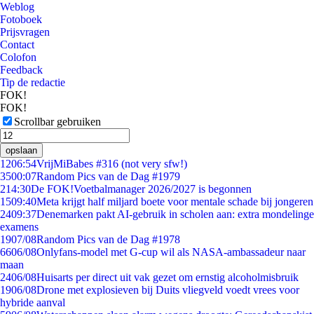
Weblog
Fotoboek
Prijsvragen
Contact
Colofon
Feedback
Tip de redactie
FOK!
FOK!
Scrollbar gebruiken
opslaan
12
06:54
VrijMiBabes #316 (not very sfw!)
35
00:07
Random Pics van de Dag #1979
2
14:30
De FOK!Voetbalmanager 2026/2027 is begonnen
15
09:40
Meta krijgt half miljard boete voor mentale schade bij jongeren
24
09:37
Denemarken pakt AI-gebruik in scholen aan: extra mondelinge
examens
19
07/08
Random Pics van de Dag #1978
66
06/08
Onlyfans-model met G-cup wil als NASA-ambassadeur naar
maan
24
06/08
Huisarts per direct uit vak gezet om ernstig alcoholmisbruik
19
06/08
Drone met explosieven bij Duits vliegveld voedt vrees voor
hybride aanval