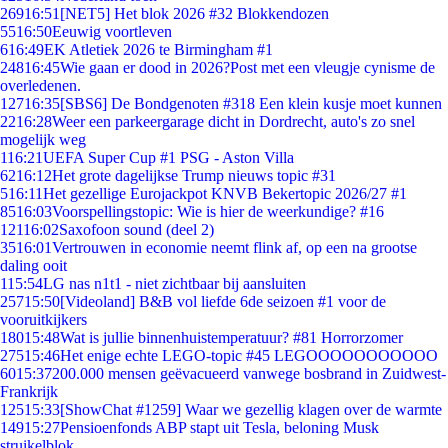
269
16:51
[NET5] Het blok 2026 #32 Blokkendozen
55
16:50
Eeuwig voortleven
6
16:49
EK Atletiek 2026 te Birmingham #1
248
16:45
Wie gaan er dood in 2026?Post met een vleugje cynisme de
overledenen.
127
16:35
[SBS6] De Bondgenoten #318 Een klein kusje moet kunnen
22
16:28
Weer een parkeergarage dicht in Dordrecht, auto's zo snel
mogelijk weg
1
16:21
UEFA Super Cup #1 PSG - Aston Villa
62
16:12
Het grote dagelijkse Trump nieuws topic #31
5
16:11
Het gezellige Eurojackpot KNVB Bekertopic 2026/27 #1
85
16:03
Voorspellingstopic: Wie is hier de weerkundige? #16
121
16:02
Saxofoon sound (deel 2)
35
16:01
Vertrouwen in economie neemt flink af, op een na grootse
daling ooit
1
15:54
LG nas n1t1 - niet zichtbaar bij aansluiten
257
15:50
[Videoland] B&B vol liefde 6de seizoen #1 voor de
vooruitkijkers
180
15:48
Wat is jullie binnenhuistemperatuur? #81 Horrorzomer
275
15:46
Het enige echte LEGO-topic #45 LEGOOOOOOOOOOO
60
15:37
200.000 mensen geëvacueerd vanwege bosbrand in Zuidwest-
Frankrijk
125
15:33
[ShowChat #1259] Waar we gezellig klagen over de warmte
149
15:27
Pensioenfonds ABP stapt uit Tesla, beloning Musk
struikelblok