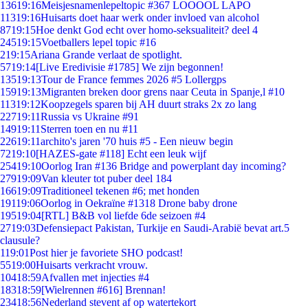
136
19:16
Meisjesnamenlepeltopic #367 LOOOOL LAPO
113
19:16
Huisarts doet haar werk onder invloed van alcohol
87
19:15
Hoe denkt God echt over homo-seksualiteit? deel 4
245
19:15
Voetballers lepel topic #16
2
19:15
Ariana Grande verlaat de spotlight.
57
19:14
[Live Eredivisie #1785] We zijn begonnen!
135
19:13
Tour de France femmes 2026 #5 Lollergps
159
19:13
Migranten breken door grens naar Ceuta in Spanje,l #10
113
19:12
Koopzegels sparen bij AH duurt straks 2x zo lang
227
19:11
Russia vs Ukraine #91
149
19:11
Sterren toen en nu #11
226
19:11
archito's jaren '70 huis #5 - Een nieuw begin
72
19:10
[HAZES-gate #118] Echt een leuk wijf
254
19:10
Oorlog Iran #136 Bridge and powerplant day incoming?
279
19:09
Van kleuter tot puber deel 184
166
19:09
Traditioneel tekenen #6; met honden
191
19:06
Oorlog in Oekraïne #1318 Drone baby drone
195
19:04
[RTL] B&B vol liefde 6de seizoen #4
27
19:03
Defensiepact Pakistan, Turkije en Saudi-Arabië bevat art.5
clausule?
1
19:01
Post hier je favoriete SHO podcast!
55
19:00
Huisarts verkracht vrouw.
104
18:59
Afvallen met injecties #4
183
18:59
[Wielrennen #616] Brennan!
234
18:56
Nederland stevent af op watertekort