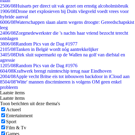
maan
25
06/08
Huisarts per direct uit vak gezet om ernstig alcoholmisbruik
19
06/08
Drone met explosieven bij Duits vliegveld voedt vrees voor
hybride aanval
60
06/08
Waterschappen slaan alarm wegens droogte: Gereedschapskist
leeg
24
06/08
Zorgmedewerkster die 's nachts haar vriend bezocht terecht
ontslagen
38
06/08
Random Pics van de Dag #1977
21
05/08
Tanken in België wordt nóg aantrekkelijker
34
05/08
Dirk sluit supermarkt op de Wallen na golf van diefstal en
agressie
12
05/08
Random Pics van de Dag #1976
6
04/08
Kraftwerk brengt ruimteschip terug naar Eindhoven
20
04/08
Apple vecht Britse eis tot inbouwen backdoor in iCloud aan
85
04/08
'Witte' mannen discrimineren is volgens OM geen enkel
probleem
Laatste items
Laatste items
Toon berichten uit deze thema's
Actueel
Entertainment
Sport
Film & Tv
Games