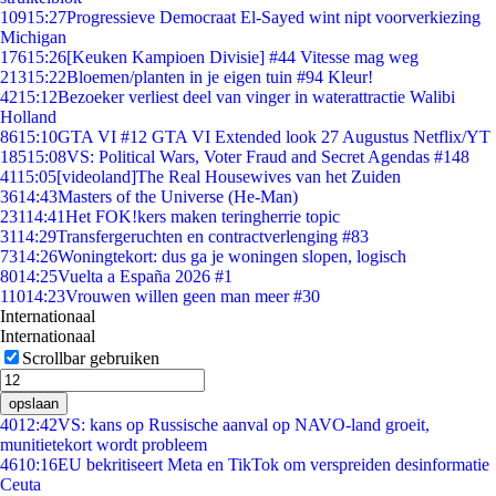
109
15:27
Progressieve Democraat El-Sayed wint nipt voorverkiezing
Michigan
176
15:26
[Keuken Kampioen Divisie] #44 Vitesse mag weg
213
15:22
Bloemen/planten in je eigen tuin #94 Kleur!
42
15:12
Bezoeker verliest deel van vinger in waterattractie Walibi
Holland
86
15:10
GTA VI #12 GTA VI Extended look 27 Augustus Netflix/YT
185
15:08
VS: Political Wars, Voter Fraud and Secret Agendas #148
41
15:05
[videoland]The Real Housewives van het Zuiden
36
14:43
Masters of the Universe (He-Man)
231
14:41
Het FOK!kers maken teringherrie topic
31
14:29
Transfergeruchten en contractverlenging #83
73
14:26
Woningtekort: dus ga je woningen slopen, logisch
80
14:25
Vuelta a España 2026 #1
110
14:23
Vrouwen willen geen man meer #30
Internationaal
Internationaal
Scrollbar gebruiken
opslaan
40
12:42
VS: kans op Russische aanval op NAVO-land groeit,
munitietekort wordt probleem
46
10:16
EU bekritiseert Meta en TikTok om verspreiden desinformatie
Ceuta