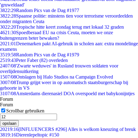
'gruweldaad'
38
22:29
Random Pics van de Dag #1977
38
22:28
Spaanse politie: minstens tien voor terrorisme veroordeelden
onder migranten Ceuta
30
22:20
Tropische hitte keert zondag terug met lokaal 32 graden
46
21:30
Spoedberaad EU na crisis Ceuta, moeten we onze
buitengrenzen beter bewaken?
20
21:01
Denemarken pakt AI-gebruik in scholen aan: extra mondelinge
examens
35
19:58
Random Pics van de Dag #1979
25
19:43
Peter Faber (82) overleden
24
07/08
'Zwarte weduwes' in Rusland trouwen soldaten voor
overlijdensuitkering
15
07/08
Ontslagen bij Halo Studios na Campaign Evolved
30
07/08
Trump grijpt weer in op automatisch staatsburgerschap bij
geboorte in VS
31
07/08
Amsterdams dierenasiel DOA overspoeld met babykonijntjes
Forum
Forum
Scrollbar gebruiken
opslaan
202
19:16
[INFLUENCERS #296] Alles is welkom kneuzing of breuk
38
19:16
Dierenlepeltopic #150