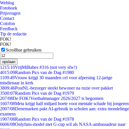
Weblog
Fotoboek
Prijsvragen
Contact
Colofon
Feedback
Tip de redactie
FOK!
FOK!
Scrollbar gebruiken
opslaan
12
15:10
VrijMiBabes #316 (not very sfw!)
40
15:09
Random Pics van de Dag #1980
11
09:49
Vrouw krijgt 30 maanden cel voor afpersing 12-jarige
misdienaar in kerk
38
09:46
PostNL-bezorger steekt bewoner na ruzie over pakket
35
00:07
Random Pics van de Dag #1979
2
07/08
De FOK!Voetbalmanager 2026/2027 is begonnen
16
07/08
Meta krijgt half miljard boete voor mentale schade bij jongeren
20
07/08
Denemarken pakt AI-gebruik in scholen aan: extra mondelinge
examens
19
07/08
Random Pics van de Dag #1978
66
06/08
Onlyfans-model met G-cup wil als NASA-ambassadeur naar