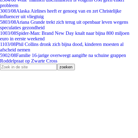
probleem
30
03/08
Alaska Airlines heeft er genoeg van en zet Christelijke
influencer uit vliegtuig
58
03/08
Ariana Grande trekt zich terug uit openbaar leven wegens
speculaties gezondheid
10
03/08
Spider-Man: Brand New Day knalt naar bijna 800 miljoen
euro in eerste weekend
11
03/08
Phil Collins dronk zich bijna dood, kinderen moesten al
afscheid nemen
59
02/08
Familie 16-jarige overweegt aangifte na schuine grappen
Roddelpraat op Zwarte Cross