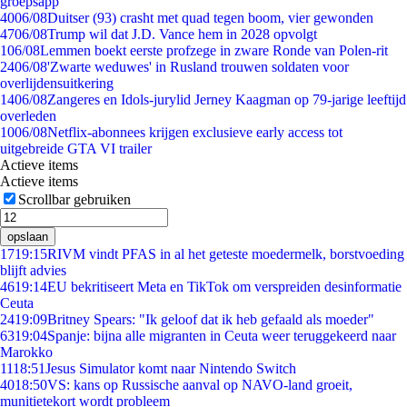
groepsapp
40
06/08
Duitser (93) crasht met quad tegen boom, vier gewonden
47
06/08
Trump wil dat J.D. Vance hem in 2028 opvolgt
1
06/08
Lemmen boekt eerste profzege in zware Ronde van Polen-rit
24
06/08
'Zwarte weduwes' in Rusland trouwen soldaten voor
overlijdensuitkering
14
06/08
Zangeres en Idols-jurylid Jerney Kaagman op 79-jarige leeftijd
overleden
10
06/08
Netflix-abonnees krijgen exclusieve early access tot
uitgebreide GTA VI trailer
Actieve items
Actieve items
Scrollbar gebruiken
opslaan
17
19:15
RIVM vindt PFAS in al het geteste moedermelk, borstvoeding
blijft advies
46
19:14
EU bekritiseert Meta en TikTok om verspreiden desinformatie
Ceuta
24
19:09
Britney Spears: "Ik geloof dat ik heb gefaald als moeder"
63
19:04
Spanje: bijna alle migranten in Ceuta weer teruggekeerd naar
Marokko
11
18:51
Jesus Simulator komt naar Nintendo Switch
40
18:50
VS: kans op Russische aanval op NAVO-land groeit,
munitietekort wordt probleem