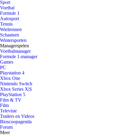
Sport
Voetbal
Formule 1
Autosport
Tennis
Wielrennen
Schaatsen
Wintersporten
Managerspelen
Voetbalmanager
Formule 1-manager
Games
PC
Playstation 4
Xbox One
Nintendo Switch
Xbox Series X|S
PlayStation 5
Film & TV
Film
Televisie
Trailers en Videos
Bioscoopagenda
Forum
Meer