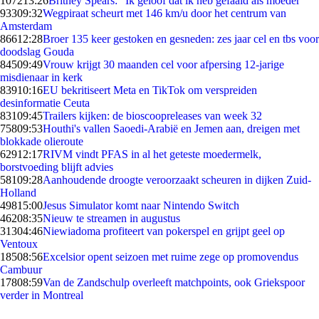
1072
13:26
Britney Spears: "Ik geloof dat ik heb gefaald als moeder"
933
09:32
Wegpiraat scheurt met 146 km/u door het centrum van
Amsterdam
866
12:28
Broer 135 keer gestoken en gesneden: zes jaar cel en tbs voor
doodslag Gouda
845
09:49
Vrouw krijgt 30 maanden cel voor afpersing 12-jarige
misdienaar in kerk
839
10:16
EU bekritiseert Meta en TikTok om verspreiden
desinformatie Ceuta
831
09:45
Trailers kijken: de bioscoopreleases van week 32
758
09:53
Houthi's vallen Saoedi-Arabië en Jemen aan, dreigen met
blokkade olieroute
629
12:17
RIVM vindt PFAS in al het geteste moedermelk,
borstvoeding blijft advies
581
09:28
Aanhoudende droogte veroorzaakt scheuren in dijken Zuid-
Holland
498
15:00
Jesus Simulator komt naar Nintendo Switch
462
08:35
Nieuw te streamen in augustus
313
04:46
Niewiadoma profiteert van pokerspel en grijpt geel op
Ventoux
185
08:56
Excelsior opent seizoen met ruime zege op promovendus
Cambuur
178
08:59
Van de Zandschulp overleeft matchpoints, ook Griekspoor
verder in Montreal