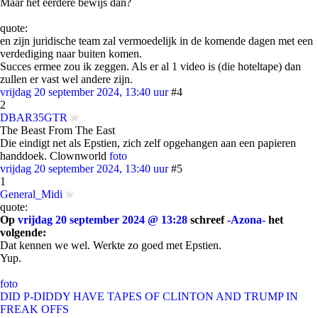
Maar het eerdere bewijs dan?
quote:
en zijn juridische team zal vermoedelijk in de komende dagen met een
verdediging naar buiten komen.
Succes ermee zou ik zeggen. Als er al 1 video is (die hoteltape) dan
zullen er vast wel andere zijn.
vrijdag 20 september 2024, 13:40 uur
#4
2
DBAR35GTR
The Beast From The East
Die eindigt net als Epstien, zich zelf opgehangen aan een papieren
handdoek. Clownworld
foto
vrijdag 20 september 2024, 13:40 uur
#5
1
General_Midi
quote:
Op
vrijdag 20 september 2024 @ 13:28
schreef
-Azona-
het
volgende:
Dat kennen we wel. Werkte zo goed met Epstien.
Yup.
foto
DID P-DIDDY HAVE TAPES OF CLINTON AND TRUMP IN
FREAK OFFS