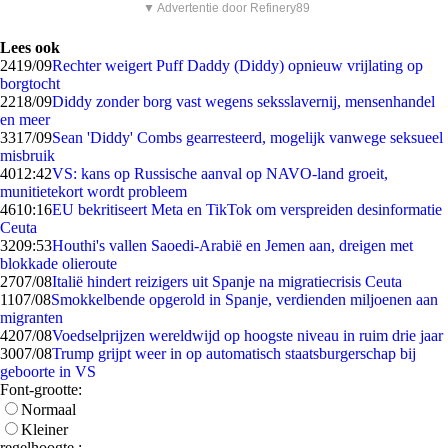
▼ Advertentie door Refinery89
Lees ook
24
19/09
Rechter weigert Puff Daddy (Diddy) opnieuw vrijlating op
borgtocht
22
18/09
Diddy zonder borg vast wegens seksslavernij, mensenhandel
en meer
33
17/09
Sean 'Diddy' Combs gearresteerd, mogelijk vanwege seksueel
misbruik
40
12:42
VS: kans op Russische aanval op NAVO-land groeit,
munitietekort wordt probleem
46
10:16
EU bekritiseert Meta en TikTok om verspreiden desinformatie
Ceuta
32
09:53
Houthi's vallen Saoedi-Arabië en Jemen aan, dreigen met
blokkade olieroute
27
07/08
Italië hindert reizigers uit Spanje na migratiecrisis Ceuta
11
07/08
Smokkelbende opgerold in Spanje, verdienden miljoenen aan
migranten
42
07/08
Voedselprijzen wereldwijd op hoogste niveau in ruim drie jaar
30
07/08
Trump grijpt weer in op automatisch staatsburgerschap bij
geboorte in VS
Font-grootte:
Normaal
Kleiner
regelhoogte :