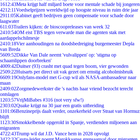
16
12:43
Meta krijgt half miljard boete voor mentale schade bij jongeren
42
12:11
Voedselprijzen wereldwijd op hoogste niveau in ruim drie jaar
29
11:05
Kabinet geeft bedrijven geen compensatie voor schade door
laagwater
6
11:03
Trailers kijken: de bioscoopreleases van week 32
24
10:54
OM eist TBS tegen verwarde man die agenten stak met
aardappelschilmesje
24
10:18
Vier aanhoudingen na doodsbedreiging burgemeester Depla
van Breda
56
09:52
Dikke Van Dale neemt 'vulvalippen' op: 'stigma op
schaamlippen doorbreken'
40
09:42
Duitser (93) crasht met quad tegen boom, vier gewonden
25
09:22
Huisarts per direct uit vak gezet om ernstig alcoholmisbruik
66
09:19
Onlyfans-model met G-cup wil als NASA-ambassadeur naar
maan
24
09:02
Zorgmedewerkster die 's nachts haar vriend bezocht terecht
ontslagen
12
03:57
VrijMiBabes #316 (not very sfw!)
23
03:02
Quake krijgt na 30 jaar een gratis uitbreiding
11
01:06
Benzineprijs daalt verder, onzekerheid over Straat van Hormuz
blijft
11
23:30
Smokkelbende opgerold in Spanje, verdienden miljoenen aan
migranten
47
22:43
Trump wil dat J.D. Vance hem in 2028 opvolgt
34
22:32
Ceuta-leider noemt Marokkaanse grensaanval door migranten