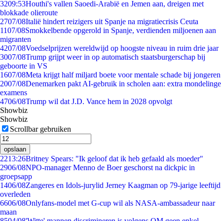
32
09:53
Houthi's vallen Saoedi-Arabië en Jemen aan, dreigen met
blokkade olieroute
27
07/08
Italië hindert reizigers uit Spanje na migratiecrisis Ceuta
11
07/08
Smokkelbende opgerold in Spanje, verdienden miljoenen aan
migranten
42
07/08
Voedselprijzen wereldwijd op hoogste niveau in ruim drie jaar
30
07/08
Trump grijpt weer in op automatisch staatsburgerschap bij
geboorte in VS
16
07/08
Meta krijgt half miljard boete voor mentale schade bij jongeren
20
07/08
Denemarken pakt AI-gebruik in scholen aan: extra mondelinge
examens
47
06/08
Trump wil dat J.D. Vance hem in 2028 opvolgt
Showbiz
Showbiz
Scrollbar gebruiken
opslaan
22
13:26
Britney Spears: "Ik geloof dat ik heb gefaald als moeder"
29
06/08
NPO-manager Menno de Boer geschorst na dickpic in
groepsapp
14
06/08
Zangeres en Idols-jurylid Jerney Kaagman op 79-jarige leeftijd
overleden
66
06/08
Onlyfans-model met G-cup wil als NASA-ambassadeur naar
maan
85
04/08
'Witte' mannen discrimineren is volgens OM geen enkel