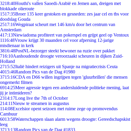
32
18:40
Houthi's vallen Saoedi-Arabië en Jemen aan, dreigen met
blokkade olieroute
15
17:35
Broer 135 keer gestoken en gesneden: zes jaar cel en tbs voor
doodslag Gouda
25
17:16
Wegpiraat scheurt met 146 km/u door het centrum van
Amsterdam
4
17:13
Niewiadoma profiteert van pokerspel en grijpt geel op Ventoux
11
16:48
Vrouw krijgt 30 maanden cel voor afpersing 12-jarige
misdienaar in kerk
38
16:48
PostNL-bezorger steekt bewoner na ruzie over pakket
7
16:10
Aanhoudende droogte veroorzaakt scheuren in dijken Zuid-
Holland
27
15:52
Italië hindert reizigers uit Spanje na migratiecrisis Ceuta
40
15:46
Random Pics van de Dag #1980
37
15:16
CDA en D66 willen ingrijpen tegen 'gluurbrillen' die mensen
ongemerkt filmen
69
14:25
Meer agressie tegen een andersluidende politieke mening, laat
jij je intimideren?
23
14:17
Long live the 7th of October
2
14:11
Nieuw te streamen in augustus
1
14:08
Excelsior opent seizoen met ruime zege op promovendus
Cambuur
60
13:58
Waterschappen slaan alarm wegens droogte: Gereedschapskist
leeg
37
13:13
Random Pics van de Dag #1833