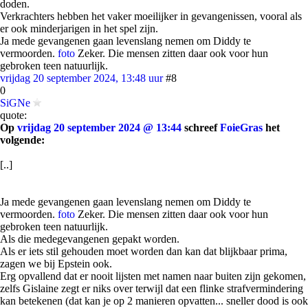
doden.
Verkrachters hebben het vaker moeilijker in gevangenissen, vooral als
er ook minderjarigen in het spel zijn.
Ja mede gevangenen gaan levenslang nemen om Diddy te
vermoorden.
foto
Zeker. Die mensen zitten daar ook voor hun
gebroken teen natuurlijk.
vrijdag 20 september 2024, 13:48 uur
#8
0
SiGNe
quote:
Op
vrijdag 20 september 2024 @ 13:44
schreef
FoieGras
het
volgende:
[..]
Ja mede gevangenen gaan levenslang nemen om Diddy te
vermoorden.
foto
Zeker. Die mensen zitten daar ook voor hun
gebroken teen natuurlijk.
Als die medegevangenen gepakt worden.
Als er iets stil gehouden moet worden dan kan dat blijkbaar prima,
zagen we bij Epstein ook.
Erg opvallend dat er nooit lijsten met namen naar buiten zijn gekomen,
zelfs Gislaine zegt er niks over terwijl dat een flinke strafvermindering
kan betekenen (dat kan je op 2 manieren opvatten... sneller dood is ook