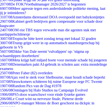
2
07/08
De FOK!Voetbalmanager 2026/2027 is begonnen
69
07/08
Meer agressie tegen een andersluidende politieke mening, laat
jij je intimideren?
31
07/08
Amsterdams dierenasiel DOA overspoeld met babykonijntjes
29
07/08
Kabinet geeft bedrijven geen compensatie voor schade door
laagwater
24
07/08
OM eist TBS tegen verwarde man die agenten stak met
aardappelschilmesje
30
07/08
Tropische hitte keert zondag terug met lokaal 32 graden
30
07/08
Trump grijpt weer in op automatisch staatsburgerschap bij
geboorte in VS
56
07/08
Dikke Van Dale neemt 'vulvalippen' op: 'stigma op
schaamlippen doorbreken'
16
07/08
Meta krijgt half miljard boete voor mentale schade bij jongeren
20
07/08
Denemarken pakt AI-gebruik in scholen aan: extra mondelinge
examens
25
07/08
Peter Faber (82) overleden
0
07/08
Ajax veel te sterk voor Shelbourne, maar houdt schade beperkt
1
07/08
Nieuwkomers schitteren bij ruime Europese zege FC Twente
19
07/08
Random Pics van de Dag #1978
15
06/08
Ontslagen bij Halo Studios na Campaign Evolved
19
06/08
PS5-doos waarschuwt voor einde fysieke games
2
06/08
Le Court wint na nerveuze finale, Pieterse derde
29
06/08
NPO-manager Menno de Boer geschorst na dickpic in