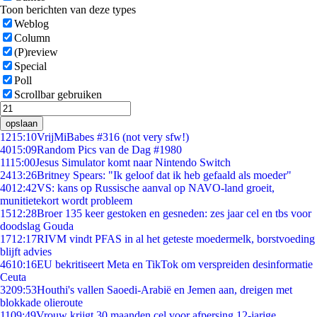
Toon berichten van deze types
Weblog
Column
(P)review
Special
Poll
Scrollbar gebruiken
opslaan
12
15:10
VrijMiBabes #316 (not very sfw!)
40
15:09
Random Pics van de Dag #1980
11
15:00
Jesus Simulator komt naar Nintendo Switch
24
13:26
Britney Spears: "Ik geloof dat ik heb gefaald als moeder"
40
12:42
VS: kans op Russische aanval op NAVO-land groeit,
munitietekort wordt probleem
15
12:28
Broer 135 keer gestoken en gesneden: zes jaar cel en tbs voor
doodslag Gouda
17
12:17
RIVM vindt PFAS in al het geteste moedermelk, borstvoeding
blijft advies
46
10:16
EU bekritiseert Meta en TikTok om verspreiden desinformatie
Ceuta
32
09:53
Houthi's vallen Saoedi-Arabië en Jemen aan, dreigen met
blokkade olieroute
11
09:49
Vrouw krijgt 30 maanden cel voor afpersing 12-jarige