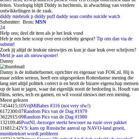
feiten. Voorlopig blijft Diddy in hechtenis, in afwachting van verdere
ontwikkelingen in de zaak.
diddy
misbruik
p diddy
puff daddy
sean combs
suicide watch
Submitter:
Bron:
MSN
24
Help ons; deel dit item als je het leuk vond
Heb je een hete scoop over een celebrity gespot?
Tip ons dan via de
submit!
Zoek jij altijd de leukste nieuwtjes en kun je daar leuk over schrijven?
Meld je aan als nieuwsposter!
Danny
Danny is de initiatiefnemer, oprichter en eigenaar van FOK.nl. Hij is
maar zelden serieus, heeft een uitgesproken Rotterdamse mening die
lang niet altijd politiek correct is en bezit de bizarre eigenschap mensen
op de kast te jagen, waar dat eigenlijk nooit de bedoeling is. Houdt van
films, series, tech en gamen, en wil vooral nieuws met een mening.
Meest gelezen
74544
15:10
VrijMiBabes #316 (not very sfw!)
61723
00:07
Random Pics van de Dag #1979
36229
15:09
Random Pics van de Dag #1980
1321
09:46
PostNL-bezorger steekt bewoner na ruzie over pakket
1168
12:42
VS: kans op Russische aanval op NAVO-land groeit,
munitietekort wordt probleem