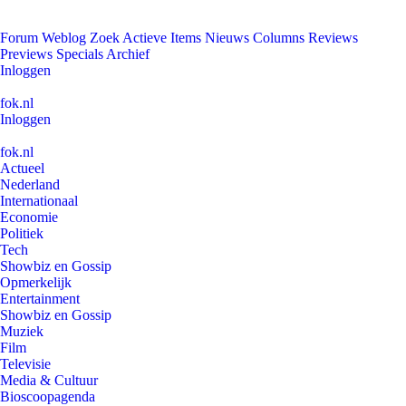
Forum
Weblog
Zoek
Actieve Items
Nieuws
Columns
Reviews
Previews
Specials
Archief
Inloggen
fok.nl
Inloggen
fok.nl
Actueel
Nederland
Internationaal
Economie
Politiek
Tech
Showbiz en Gossip
Opmerkelijk
Entertainment
Showbiz en Gossip
Muziek
Film
Televisie
Media & Cultuur
Bioscoopagenda