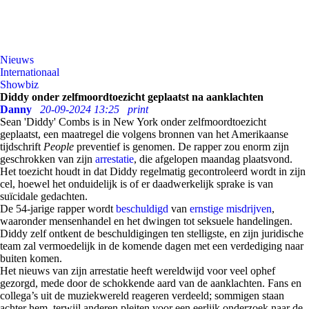
Nieuws
Internationaal
Showbiz
Diddy onder zelfmoordtoezicht geplaatst na aanklachten
Danny
20-09-2024 13:25
print
Sean 'Diddy' Combs is in New York onder zelfmoordtoezicht
geplaatst, een maatregel die volgens bronnen van het Amerikaanse
tijdschrift
People
preventief is genomen. De rapper zou enorm zijn
geschrokken van zijn
arrestatie
, die afgelopen maandag plaatsvond.
Het toezicht houdt in dat Diddy regelmatig gecontroleerd wordt in zijn
cel, hoewel het onduidelijk is of er daadwerkelijk sprake is van
suïcidale gedachten.
De 54-jarige rapper wordt
beschuldigd
van
ernstige misdrijven
,
waaronder mensenhandel en het dwingen tot seksuele handelingen.
Diddy zelf ontkent de beschuldigingen ten stelligste, en zijn juridische
team zal vermoedelijk in de komende dagen met een verdediging naar
buiten komen.
Het nieuws van zijn arrestatie heeft wereldwijd voor veel ophef
gezorgd, mede door de schokkende aard van de aanklachten. Fans en
collega’s uit de muziekwereld reageren verdeeld; sommigen staan
achter hem, terwijl anderen pleiten voor een eerlijk onderzoek naar de