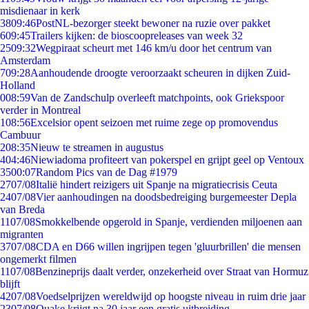
misdienaar in kerk
38
09:46
PostNL-bezorger steekt bewoner na ruzie over pakket
6
09:45
Trailers kijken: de bioscoopreleases van week 32
25
09:32
Wegpiraat scheurt met 146 km/u door het centrum van
Amsterdam
7
09:28
Aanhoudende droogte veroorzaakt scheuren in dijken Zuid-
Holland
0
08:59
Van de Zandschulp overleeft matchpoints, ook Griekspoor
verder in Montreal
1
08:56
Excelsior opent seizoen met ruime zege op promovendus
Cambuur
2
08:35
Nieuw te streamen in augustus
4
04:46
Niewiadoma profiteert van pokerspel en grijpt geel op Ventoux
35
00:07
Random Pics van de Dag #1979
27
07/08
Italië hindert reizigers uit Spanje na migratiecrisis Ceuta
24
07/08
Vier aanhoudingen na doodsbedreiging burgemeester Depla
van Breda
11
07/08
Smokkelbende opgerold in Spanje, verdienden miljoenen aan
migranten
37
07/08
CDA en D66 willen ingrijpen tegen 'gluurbrillen' die mensen
ongemerkt filmen
11
07/08
Benzineprijs daalt verder, onzekerheid over Straat van Hormuz
blijft
42
07/08
Voedselprijzen wereldwijd op hoogste niveau in ruim drie jaar
23
07/08
Quake krijgt na 30 jaar een gratis uitbreiding