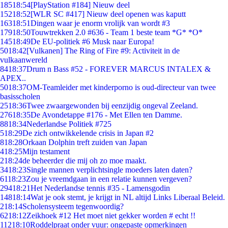
185
18:54
[PlayStation #184] Nieuw deel
152
18:52
[WLR SC #417] Nieuw deel openen was kaputt
163
18:51
Dingen waar je enorm vrolijk van wordt #3
179
18:50
Touwtrekken 2.0 #636 - Team 1 beste team *G* *O*
145
18:49
De EU-politiek #6 Musk naar Europa!
50
18:42
[Vulkanen] The Ring of Fire #9: Activiteit in de
vulkaanwereld
84
18:37
Drum n Bass #52 - FOREVER MARCUS INTALEX &
APEX..
50
18:37
OM-Teamleider met kinderporno is oud-directeur van twee
basisscholen
25
18:36
Twee zwaargewonden bij eenzijdig ongeval Zeeland.
276
18:35
De Avondetappe #176 - Met Ellen ten Damme.
88
18:34
Nederlandse Politiek #725
5
18:29
De zich ontwikkelende crisis in Japan #2
8
18:28
Orkaan Dolphin treft zuiden van Japan
4
18:25
Mijn testament
2
18:24
de beheerder die mij oh zo moe maakt.
34
18:23
Single mannen verplichtsingle moeders laten daten?
61
18:23
Zou je vreemdgaan in een relatie kunnen vergeven?
294
18:21
Het Nederlandse tennis #35 - Lamensgodin
148
18:14
Wat je ook stemt, je krijgt in NL altijd Links Liberaal Beleid.
2
18:14
Scholensysteem tegenwoordig?
62
18:12
Zeikhoek #12 Het moet niet gekker worden # echt !!
112
18:10
Roddelpraat onder vuur: ongepaste opmerkingen