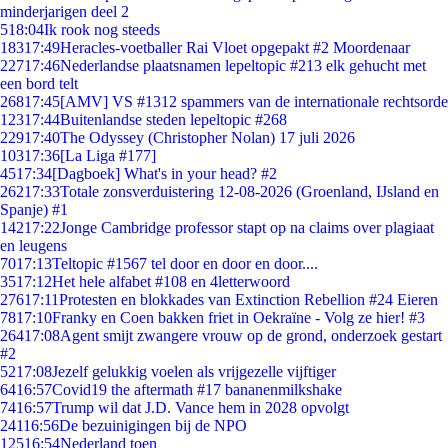
minderjarigen deel 2
5
18:04
Ik rook nog steeds
183
17:49
Heracles-voetballer Rai Vloet opgepakt #2 Moordenaar
227
17:46
Nederlandse plaatsnamen lepeltopic #213 elk gehucht met
een bord telt
268
17:45
[AMV] VS #1312 spammers van de internationale rechtsorde
123
17:44
Buitenlandse steden lepeltopic #268
229
17:40
The Odyssey (Christopher Nolan) 17 juli 2026
103
17:36
[La Liga #177]
45
17:34
[Dagboek] What's in your head? #2
262
17:33
Totale zonsverduistering 12-08-2026 (Groenland, IJsland en
Spanje) #1
142
17:22
Jonge Cambridge professor stapt op na claims over plagiaat
en leugens
70
17:13
Teltopic #1567 tel door en door en door....
35
17:12
Het hele alfabet #108 en 4letterwoord
276
17:11
Protesten en blokkades van Extinction Rebellion #24 Eieren
78
17:10
Franky en Coen bakken friet in Oekraïne - Volg ze hier! #3
264
17:08
Agent smijt zwangere vrouw op de grond, onderzoek gestart
#2
52
17:08
Jezelf gelukkig voelen als vrijgezelle vijftiger
64
16:57
Covid19 the aftermath #17 bananenmilkshake
74
16:57
Trump wil dat J.D. Vance hem in 2028 opvolgt
241
16:56
De bezuinigingen bij de NPO
125
16:54
Nederland toen