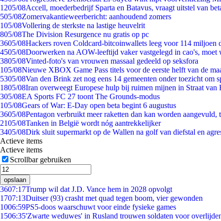
12
05/08
Accell, moederbedrijf Sparta en Batavus, vraagt uitstel van bet
5
05/08
Zomervakantieweerbericht: aanhoudend zomers
1
05/08
Vollering de sterkste na lastige heuvelrit
8
05/08
The Division Resurgence nu gratis op pc
36
05/08
Hackers roven Coldcard-bitcoinwallets leeg voor 114 miljoen d
45
05/08
Doorwerken na AOW-leeftijd vaker vastgelegd in cao's, moet
38
05/08
Vinted-foto's van vrouwen massaal gedeeld op seksfora
1
05/08
Nieuwe XBOX Game Pass titels voor de eerste helft van de ma
53
05/08
Van den Brink zet nog eens 14 gemeenten onder toezicht om s
18
05/08
Iran overweegt Europese hulp bij ruimen mijnen in Straat va
3
05/08
EA Sports FC 27 toont The Grounds-modus
1
05/08
Gears of War: E-Day open beta begint 6 augustus
36
05/08
Pentagon verbruikt meer raketten dan kan worden aangevuld, t
21
05/08
Tanken in België wordt nóg aantrekkelijker
34
05/08
Dirk sluit supermarkt op de Wallen na golf van diefstal en agre
Actieve items
Actieve items
Scrollbar gebruiken
opslaan
36
07:17
Trump wil dat J.D. Vance hem in 2028 opvolgt
17
07:13
Duitser (93) crasht met quad tegen boom, vier gewonden
10
06:59
PS5-doos waarschuwt voor einde fysieke games
15
06:35
'Zwarte weduwes' in Rusland trouwen soldaten voor overlijden