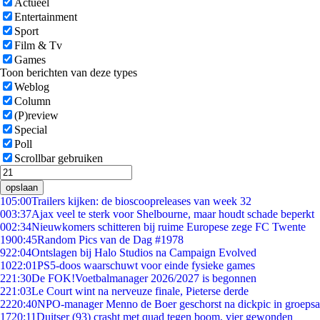
Actueel
Entertainment
Sport
Film & Tv
Games
Toon berichten van deze types
Weblog
Column
(P)review
Special
Poll
Scrollbar gebruiken
opslaan
1
05:00
Trailers kijken: de bioscoopreleases van week 32
0
03:37
Ajax veel te sterk voor Shelbourne, maar houdt schade beperkt
0
02:34
Nieuwkomers schitteren bij ruime Europese zege FC Twente
19
00:45
Random Pics van de Dag #1978
9
22:04
Ontslagen bij Halo Studios na Campaign Evolved
10
22:01
PS5-doos waarschuwt voor einde fysieke games
2
21:30
De FOK!Voetbalmanager 2026/2027 is begonnen
2
21:03
Le Court wint na nerveuze finale, Pieterse derde
22
20:40
NPO-manager Menno de Boer geschorst na dickpic in groeps
17
20:11
Duitser (93) crasht met quad tegen boom, vier gewonden