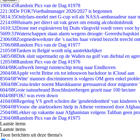
19
00:45
Random Pics van de Dag #1978
2
21:30
De FOK!Voetbalmanager 2026/2027 is begonnen
58
14:35
Onlyfans-model met G-cup wil als NASA-ambassadeur naar 
22
14:09
Huisarts per direct uit vak gezet om ernstig alcoholmisbruik
16
10:32
Drone met explosieven bij Duits vliegveld voedt vrees voor hy
56
09:33
Waterschappen slaan alarm wegens droogte: Gereedschapskist
23
06/08
Zorgmedewerkster die 's nachts haar vriend bezocht terecht on
37
06/08
Random Pics van de Dag #1977
21
05/08
Tanken in België wordt nóg aantrekkelijker
34
05/08
Dirk sluit supermarkt op de Wallen na golf van diefstal en agre
12
05/08
Random Pics van de Dag #1976
6
04/08
Kraftwerk brengt ruimteschip terug naar Eindhoven
20
04/08
Apple vecht Britse eis tot inbouwen backdoor in iCloud aan
85
04/08
'Witte' mannen discrimineren is volgens OM geen enkel probl
30
04/08
Ceuta-leider noemt Marokkaanse grensaanval door migranten 
6
04/08
Grote natuurbrand Boschhuizerbergen groeit naar 100 hectare
6
04/08
FOK! was even down
41
04/08
Regering VS geeft scholen die 'genderidentiteit' van kinderen
59
04/08
Vrouw die asielzoekers hielp in Athene vermoord door Afghaa
25
04/08
Lekker op vakantie naar Afghanistan volgens Taliban geen pr
23
04/08
Random Pics van de Dag #1975
Laatste items
Laatste items
Toon berichten uit deze thema's