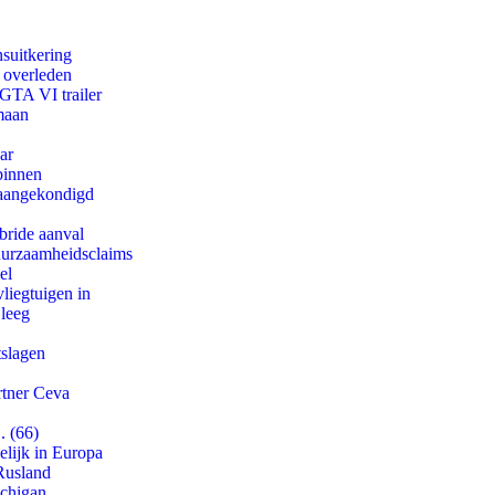
suitkering
d overleden
 GTA VI trailer
maan
ar
binnen
g aangekondigd
bride aanval
duurzaamheidsclaims
el
iegtuigen in
 leeg
tslagen
rtner Ceva
. (66)
lijk in Europa
Rusland
ichigan