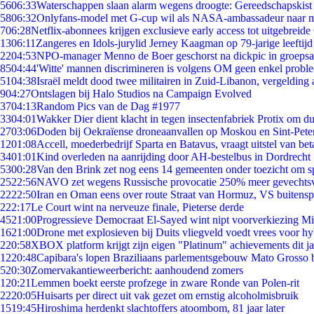
56
06:33
Waterschappen slaan alarm wegens droogte: Gereedschapskist
58
06:32
Onlyfans-model met G-cup wil als NASA-ambassadeur naar 
7
06:28
Netflix-abonnees krijgen exclusieve early access tot uitgebreide
13
06:11
Zangeres en Idols-jurylid Jerney Kaagman op 79-jarige leeftijd
22
04:53
NPO-manager Menno de Boer geschorst na dickpic in groeps
85
04:44
'Witte' mannen discrimineren is volgens OM geen enkel probl
51
04:38
Israël meldt dood twee militairen in Zuid-Libanon, vergeldin
9
04:27
Ontslagen bij Halo Studios na Campaign Evolved
37
04:13
Random Pics van de Dag #1977
33
04:01
Wakker Dier dient klacht in tegen insectenfabriek Protix om 
27
03:06
Doden bij Oekraïense droneaanvallen op Moskou en Sint-Pete
12
01:08
Accell, moederbedrijf Sparta en Batavus, vraagt uitstel van bet
34
01:01
Kind overleden na aanrijding door AH-bestelbus in Dordrecht
53
00:28
Van den Brink zet nog eens 14 gemeenten onder toezicht om s
25
22:56
NAVO zet wegens Russische provocatie 250% meer gevechtsvl
22
22:50
Iran en Oman eens over route Straat van Hormuz, VS buitensp
2
22:17
Le Court wint na nerveuze finale, Pieterse derde
45
21:00
Progressieve Democraat El-Sayed wint nipt voorverkiezing M
16
21:00
Drone met explosieven bij Duits vliegveld voedt vrees voor hy
2
20:58
XBOX platform krijgt zijn eigen "Platinum" achievements dit ja
12
20:48
Capibara's lopen Braziliaans parlementsgebouw Mato Grosso 
5
20:30
Zomervakantieweerbericht: aanhoudend zomers
1
20:21
Lemmen boekt eerste profzege in zware Ronde van Polen-rit
22
20:05
Huisarts per direct uit vak gezet om ernstig alcoholmisbruik
15
19:45
Hiroshima herdenkt slachtoffers atoombom, 81 jaar later