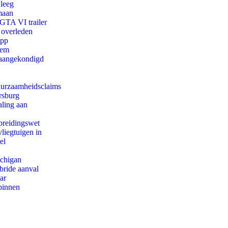
 leeg
maan
 GTA VI trailer
 overleden
app
eem
g aangekondigd
duurzaamheidsclaims
rsburg
aling aan
preidingswet
iegtuigen in
el
ichigan
bride aanval
ar
binnen