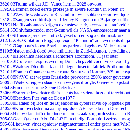
36
20:03
Trump wil dat J.D. Vance hem in 2028 opvolgt
1
19:50
Lemmen boekt eerste profzege in zware Ronde van Polen-rit
15
19:42
'Zwarte weduwes' in Rusland trouwen soldaten voor overlijden
13
18:20
Zangeres en Idols-jurylid Jerney Kaagman op 79-jarige leeftij
7
15:21
Netflix-abonnees krijgen exclusieve early access tot uitgebreide
58
14:35
Onlyfans-model met G-cup wil als NASA-ambassadeur naar 
22
14:09
Huisarts per direct uit vak gezet om ernstig alcoholmisbruik
2
12:12
XBOX platform krijgt zijn eigen "Platinum" achievements dit ja
12
11:27
Capibara's lopen Braziliaans parlementsgebouw Mato Grosso 
51
10:59
Israël meldt dood twee militairen in Zuid-Libanon, vergeldin
15
10:48
Hiroshima herdenkt slachtoffers atoombom, 81 jaar later
16
10:32
Drone met explosieven bij Duits vliegveld voedt vrees voor hy
33
10:28
Wakker Dier dient klacht in tegen insectenfabriek Protix om 
22
10:16
Iran en Oman eens over route Straat van Hormuz, VS buitensp
25
10:08
NAVO zet wegens Russische provocatie 250% meer gevechtsvl
56
09:33
Waterschappen slaan alarm wegens droogte: Gereedschapskist
1
06/08
Forensics: Crime Scene Detective
23
06/08
Zorgmedewerkster die 's nachts haar vriend bezocht terecht on
37
06/08
Random Pics van de Dag #1977
18
05/08
Datalek bij Bol en de Bijenkorf na cyberaanval op logistiek pa
34
05/08
Kind overleden na aanrijding door AH-bestelbus in Dordrecht
6
05/08
Nieuw slachtoffer in kindermisbruikzaak zorgprofessional Jan B
3
05/08
Geen Qatar en Abu Dhabi? Dan eindigt Formule 1-seizoen moge
5
05/08
Litouwen vindt opnieuw migrantentunnel onder grens met Wit-
45
05/08
Progressieve Democraat El-Sayed wint nipt voorverkiezing M