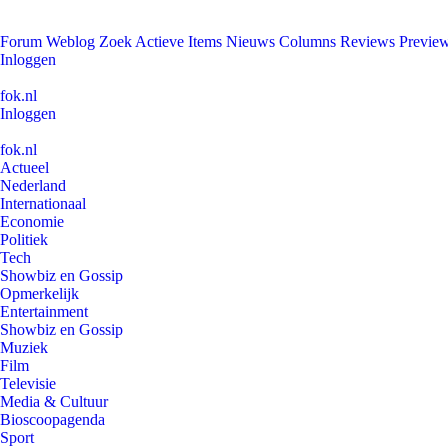
Forum
Weblog
Zoek
Actieve Items
Nieuws
Columns
Reviews
Previe
Inloggen
fok.nl
Inloggen
fok.nl
Actueel
Nederland
Internationaal
Economie
Politiek
Tech
Showbiz en Gossip
Opmerkelijk
Entertainment
Showbiz en Gossip
Muziek
Film
Televisie
Media & Cultuur
Bioscoopagenda
Sport