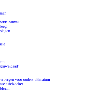
maan
bride aanval
 leeg
tslagen
ssie
eem
'gruweldaad'
 verbergen voor ouders ultimatum
nse asielzoeker
obleem