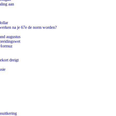
aling aan
ollar
 werken na je 67e de norm worden?
and augustus
preidingswet
n Hormuz
ekort dreigt
ssie
suitkering