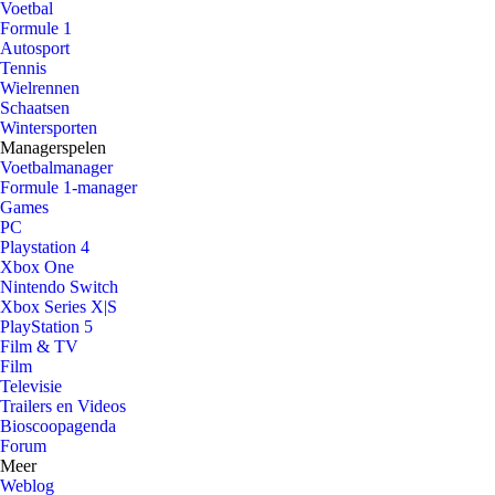
Voetbal
Formule 1
Autosport
Tennis
Wielrennen
Schaatsen
Wintersporten
Managerspelen
Voetbalmanager
Formule 1-manager
Games
PC
Playstation 4
Xbox One
Nintendo Switch
Xbox Series X|S
PlayStation 5
Film & TV
Film
Televisie
Trailers en Videos
Bioscoopagenda
Forum
Meer
Weblog