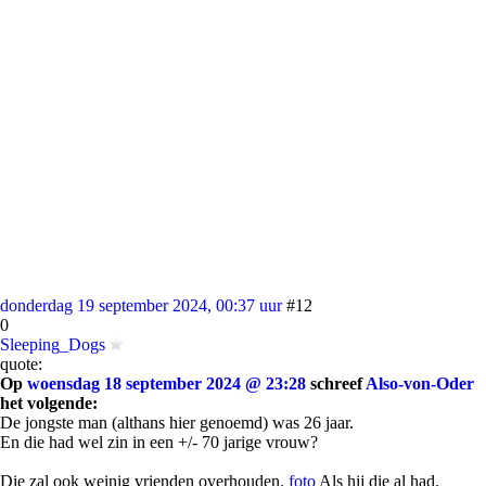
donderdag 19 september 2024, 00:37 uur
#12
0
Sleeping_Dogs
quote:
Op
woensdag 18 september 2024 @ 23:28
schreef
Also-von-Oder
het volgende:
De jongste man (althans hier genoemd) was 26 jaar.
En die had wel zin in een +/- 70 jarige vrouw?
Die zal ook weinig vrienden overhouden.
foto
Als hij die al had.