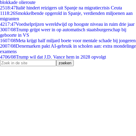
blokkade olieroute
25
18:47
Italië hindert reizigers uit Spanje na migratiecrisis Ceuta
11
18:26
Smokkelbende opgerold in Spanje, verdienden miljoenen aan
migranten
42
17:47
Voedselprijzen wereldwijd op hoogste niveau in ruim drie jaar
30
07/08
Trump grijpt weer in op automatisch staatsburgerschap bij
geboorte in VS
16
07/08
Meta krijgt half miljard boete voor mentale schade bij jongeren
20
07/08
Denemarken pakt AI-gebruik in scholen aan: extra mondelinge
examens
47
06/08
Trump wil dat J.D. Vance hem in 2028 opvolgt