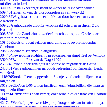
misdienaar in kerk
34
09:46
PostNL-bezorger steekt bewoner na ruzie over pakket
6
09:45
Trailers kijken: de bioscoopreleases van week 32
20
09:32
Wegpiraat scheurt met 146 km/u door het centrum van
Amsterdam
6
09:28
Aanhoudende droogte veroorzaakt scheuren in dijken Zuid-
Holland
0
08:59
Van de Zandschulp overleeft matchpoints, ook Griekspoor
verder in Montreal
1
08:56
Excelsior opent seizoen met ruime zege op promovendus
Cambuur
2
08:35
Nieuw te streamen in augustus
3
04:46
Niewiadoma profiteert van pokerspel en grijpt geel op Ventoux
35
00:07
Random Pics van de Dag #1979
25
18:47
Italië hindert reizigers uit Spanje na migratiecrisis Ceuta
24
18:31
Vier aanhoudingen na doodsbedreiging burgemeester Depla
van Breda
11
18:26
Smokkelbende opgerold in Spanje, verdienden miljoenen aan
migranten
36
18:08
CDA en D66 willen ingrijpen tegen 'gluurbrillen' die mensen
ongemerkt filmen
11
17:56
Benzineprijs daalt verder, onzekerheid over Straat van Hormuz
blijft
42
17:47
Voedselprijzen wereldwijd op hoogste niveau in ruim drie jaar
23
07/08
Quake krijgt na 30 jaar een gratis uitbreiding