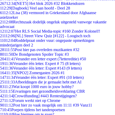
267
12:34
[NET5] Het blok 2026 #32 Blokkendozen
1
12:29
[Dagboek] Veel aan hoofd - Deel 28
61
12:12
Lisa (38) vermoord in Griekenland door Afghaanse
asielzoeker
21
12:08
Rechtszaak dodelijk ongeluk uitgesteld vanwege vakantie
advocaat
121
12:07
Het RLS Social Media-topic #160 Zonder Kolonel!!
211
12:06
[NL] Street View Quiz [#122] - Loogisch toch
110
12:04
Roddelpraat onder vuur: ongepaste opmerkingen
minderjarigen deel 2
281
11:55
Post hier pas overleden muzikanten #32
80
11:50
De Bondgenoten Spoiler Topic #3
204
11:41
Verander een letter expert (7lettereditie) #50
19
11:36
Verander één letter. Expert # 75 (8 letters)
54
11:36
Verander één letter: Expert #143 (9 letters)
164
11:35
[NPO2] Zomergasten 2026 #1
147
11:34
Verander één letter: Expert #91 (10 letters)
251
11:33
Afbeeldingen die je gemaakt hebt met AI
83
11:23
Wat koopt 1000 euro in jouw hobby?
51
11:15
Ervaringen met gezondheidsverklaring CBR
42
11:14
[Crowdfunding] #443 Rentestijgingen?
27
11:12
Forum werkt niet op Chrome
90
11:12
Post hier zo vaak mogelijk om 11:11 #39 Vanz11
7
10:45
Poepen tijdens het tandenpoetsen
11
10:44
Hoe hiermee om te gaan?