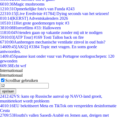
60
10:36
Magic mushrooms
12
10:31
Opmerkelijke foto's van Funda #243
223
10:15
[Live Eredivisie #1784] Dying seconds van het seizoen!
0
10:14
[KERST] Adventskalenders 2026
105
10:11
Het grote goedemorgen topic #3
38
10:08
Horrorfilms #33: Halloween
118
10:04
Vrienden gaan op vakantie zonder mij uit te nodigen
59
10:03
[ATP Tour] #169 Tosti Tallon back on fire
67
10:00
Aanbrengen mechanische ventilatie zinvol in oud huis?
146
09:45
[AKQ] #3384 Topic met vragen. En soms goede
antwoorden.
14
09:45
Spaanse kust onder vuur van Portugese oorlogsschepen: 120
gewonden
6
09:38
Echt wrf
Internationaal
Internationaal
Scrollbar gebruiken
opslaan
24
12:42
VS: kans op Russische aanval op NAVO-land groeit,
munitietekort wordt probleem
40
10:16
EU bekritiseert Meta en TikTok om verspreiden desinformatie
Ceuta
27
09:53
Houthi's vallen Saoedi-Arabië en Jemen aan, dreigen met