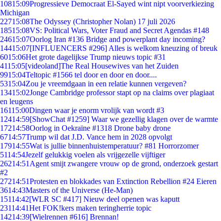
108
15:09
Progressieve Democraat El-Sayed wint nipt voorverkiezing
Michigan
227
15:08
The Odyssey (Christopher Nolan) 17 juli 2026
185
15:08
VS: Political Wars, Voter Fraud and Secret Agendas #148
246
15:07
Oorlog Iran #136 Bridge and powerplant day incoming?
144
15:07
[INFLUENCERS #296] Alles is welkom kneuzing of breuk
60
15:06
Het grote dagelijkse Trump nieuws topic #31
41
15:05
[videoland]The Real Housewives van het Zuiden
99
15:04
Teltopic #1566 tel door en door en door....
53
15:04
Zou je vreemdgaan in een relatie kunnen vergeven?
134
15:02
Jonge Cambridge professor stapt op na claims over plagiaat
en leugens
161
15:00
Dingen waar je enorm vrolijk van wordt #3
124
14:59
[ShowChat #1259] Waar we gezellig klagen over de warmte
172
14:58
Oorlog in Oekraïne #1318 Drone baby drone
67
14:57
Trump wil dat J.D. Vance hem in 2028 opvolgt
179
14:55
Wat is jullie binnenhuistemperatuur? #81 Horrorzomer
51
14:54
Jezelf gelukkig voelen als vrijgezelle vijftiger
262
14:51
Agent smijt zwangere vrouw op de grond, onderzoek gestart
#2
272
14:51
Protesten en blokkades van Extinction Rebellion #24 Eieren
36
14:43
Masters of the Universe (He-Man)
151
14:42
[WLR SC #417] Nieuw deel openen was kaputt
231
14:41
Het FOK!kers maken teringherrie topic
142
14:39
[Wielrennen #616] Brennan!