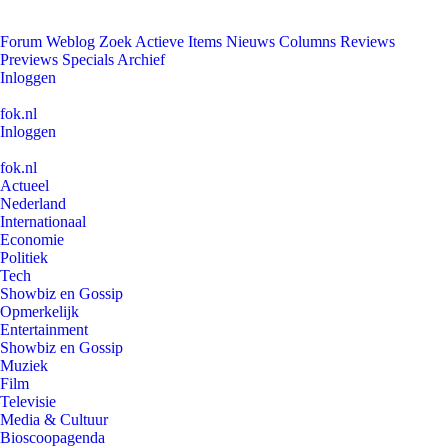
Forum
Weblog
Zoek
Actieve Items
Nieuws
Columns
Reviews
Previews
Specials
Archief
Inloggen
fok.nl
Inloggen
fok.nl
Actueel
Nederland
Internationaal
Economie
Politiek
Tech
Showbiz en Gossip
Opmerkelijk
Entertainment
Showbiz en Gossip
Muziek
Film
Televisie
Media & Cultuur
Bioscoopagenda