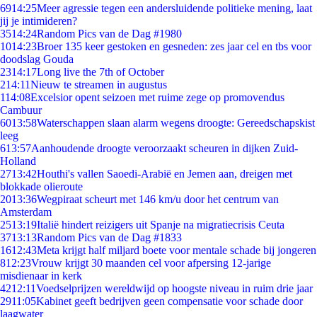
69
14:25
Meer agressie tegen een andersluidende politieke mening, laat
jij je intimideren?
35
14:24
Random Pics van de Dag #1980
10
14:23
Broer 135 keer gestoken en gesneden: zes jaar cel en tbs voor
doodslag Gouda
23
14:17
Long live the 7th of October
2
14:11
Nieuw te streamen in augustus
1
14:08
Excelsior opent seizoen met ruime zege op promovendus
Cambuur
60
13:58
Waterschappen slaan alarm wegens droogte: Gereedschapskist
leeg
6
13:57
Aanhoudende droogte veroorzaakt scheuren in dijken Zuid-
Holland
27
13:42
Houthi's vallen Saoedi-Arabië en Jemen aan, dreigen met
blokkade olieroute
20
13:36
Wegpiraat scheurt met 146 km/u door het centrum van
Amsterdam
25
13:19
Italië hindert reizigers uit Spanje na migratiecrisis Ceuta
37
13:13
Random Pics van de Dag #1833
16
12:43
Meta krijgt half miljard boete voor mentale schade bij jongeren
8
12:23
Vrouw krijgt 30 maanden cel voor afpersing 12-jarige
misdienaar in kerk
42
12:11
Voedselprijzen wereldwijd op hoogste niveau in ruim drie jaar
29
11:05
Kabinet geeft bedrijven geen compensatie voor schade door
laagwater