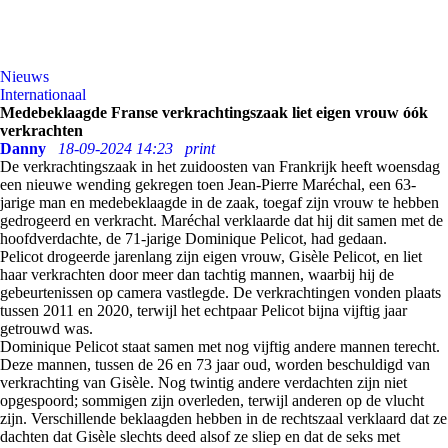
Nieuws
Internationaal
Medebeklaagde Franse verkrachtingszaak liet eigen vrouw óók
verkrachten
Danny
18-09-2024 14:23
print
De verkrachtingszaak in het zuidoosten van Frankrijk heeft woensdag
een nieuwe wending gekregen toen Jean-Pierre Maréchal, een 63-
jarige man en medebeklaagde in de zaak, toegaf zijn vrouw te hebben
gedrogeerd en verkracht. Maréchal verklaarde dat hij dit samen met de
hoofdverdachte, de 71-jarige Dominique Pelicot, had gedaan.
Pelicot drogeerde jarenlang zijn eigen vrouw, Gisèle Pelicot, en liet
haar verkrachten door meer dan tachtig mannen, waarbij hij de
gebeurtenissen op camera vastlegde. De verkrachtingen vonden plaats
tussen 2011 en 2020, terwijl het echtpaar Pelicot bijna vijftig jaar
getrouwd was.
Dominique Pelicot staat samen met nog vijftig andere mannen terecht.
Deze mannen, tussen de 26 en 73 jaar oud, worden beschuldigd van
verkrachting van Gisèle. Nog twintig andere verdachten zijn niet
opgespoord; sommigen zijn overleden, terwijl anderen op de vlucht
zijn. Verschillende beklaagden hebben in de rechtszaal verklaard dat ze
dachten dat Gisèle slechts deed alsof ze sliep en dat de seks met