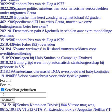
38
22:29
Random Pics van de Dag #1977
38
22:28
Spaanse politie: minstens tien voor terrorisme veroordeelden
onder migranten Ceuta
30
22:20
Tropische hitte keert zondag terug met lokaal 32 graden
46
21:30
Spoedberaad EU na crisis Ceuta, moeten we onze
buitengrenzen beter bewaken?
20
21:01
Denemarken pakt AI-gebruik in scholen aan: extra mondelinge
examens
35
19:58
Random Pics van de Dag #1979
25
19:43
Peter Faber (82) overleden
24
18:41
'Zwarte weduwes' in Rusland trouwen soldaten voor
overlijdensuitkering
15
18:32
Ontslagen bij Halo Studios na Campaign Evolved
30
18:32
Trump grijpt weer in op automatisch staatsburgerschap bij
geboorte in VS
31
18:19
Amsterdams dierenasiel DOA overspoeld met babykonijntjes
19
18:06
PS5-doos waarschuwt voor einde fysieke games
Forum
Forum
Scrollbar gebruiken
opslaan
174
15:10
[Keuken Kampioen Divisie] #44 Vitesse mag weg
86
15:10
GTA VI #12 GTA VI Extended look 27 Augustus Netflix/YT