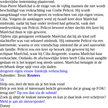
wederzijdse instemming plaatsvond.
Jean-Pierre Maréchal is de enige van de vijftig mannen die niet wordt
beschuldigd van verkrachting van Gisèle Pelicot. Hij wordt
aangeklaagd voor het drogeren en verkrachten van zijn eigen vrouw,
Cilia. Volgens de aanklagers werd zij twaalf keer door Maréchal
misbruikt, nadat hij haar onder invloed had gebracht, vaak met
medewerking van Pelicot. Pelicot beweert echter slechts één keer bij
Maréchal thuis te zijn geweest.
Tijdens zijn getuigenis verklaarde Maréchal dat hij als kind zelf
slachtoffer was van seksueel misbruik. Hij ontmoette Pelicot via een
internetsite, waarna er een vriendschap ontstond die al snel aanvoelde
als familie. Pelicot zou een keer op bezoek zijn geweest bij het
echtpaar Maréchal, waar hij Cilia drogeerde, waarna Maréchal haar
verkrachtte. Ondanks de afschuwelijke feiten heeft Cilia nooit aangifte
gedaan en is het koppel nog steeds samen. Maréchal betuigde in de
rechtbank diepe spijt voor zijn daden.
drogeren
eigen vrouw
frankrijk
verkrachting
Submitter:
Bron:
Reuters
16
Help ons; deel dit item als je het leuk vond
Heb je een leuk of interessant bericht gevonden dat je graag op FOK!
terug ziet?
Tip ons dan via de submit!
Zoek jij altijd de leukste nieuwtjes en kun je daar leuk over schrijven?
Meld je aan als nieuwsposter!
Danny