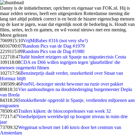
Danny is de initiatiefnemer, oprichter en eigenaar van FOK.nl. Hij is
maar zelden serieus, heeft een uitgesproken Rotterdamse mening die
lang niet altijd politiek correct is en bezit de bizarre eigenschap mensen
op de kast te jagen, waar dat eigenlijk nooit de bedoeling is. Houdt van
films, series, tech en gamen, en wil vooral nieuws met een mening.
Meest gelezen
70699
15:10
VrijMiBabes #316 (not very sfw!)
60167
00:07
Random Pics van de Dag #1979
22191
15:09
Random Pics van de Dag #1980
1227
18:47
Italië hindert reizigers uit Spanje na migratiecrisis Ceuta
1091
18:08
CDA en D66 willen ingrijpen tegen 'gluurbrillen' die
mensen ongemerkt filmen
1027
17:56
Benzineprijs daalt verder, onzekerheid over Straat van
Hormuz blijft
1005
09:46
PostNL-bezorger steekt bewoner na ruzie over pakket
898
18:31
Vier aanhoudingen na doodsbedreiging burgemeester Depla
van Breda
843
18:26
Smokkelbende opgerold in Spanje, verdienden miljoenen aan
migranten
785
09:45
Trailers kijken: de bioscoopreleases van week 32
772
17:47
Voedselprijzen wereldwijd op hoogste niveau in ruim drie
jaar
737
09:32
Wegpiraat scheurt met 146 km/u door het centrum van
Amsterdam