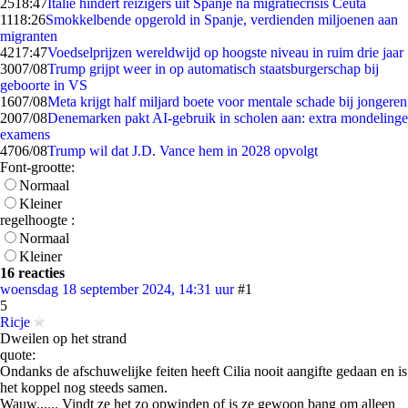
25
18:47
Italië hindert reizigers uit Spanje na migratiecrisis Ceuta
11
18:26
Smokkelbende opgerold in Spanje, verdienden miljoenen aan
migranten
42
17:47
Voedselprijzen wereldwijd op hoogste niveau in ruim drie jaar
30
07/08
Trump grijpt weer in op automatisch staatsburgerschap bij
geboorte in VS
16
07/08
Meta krijgt half miljard boete voor mentale schade bij jongeren
20
07/08
Denemarken pakt AI-gebruik in scholen aan: extra mondelinge
examens
47
06/08
Trump wil dat J.D. Vance hem in 2028 opvolgt
Font-grootte:
Normaal
Kleiner
regelhoogte :
Normaal
Kleiner
16 reacties
woensdag 18 september 2024, 14:31 uur
#1
5
Ricje
Dweilen op het strand
quote:
Ondanks de afschuwelijke feiten heeft Cilia nooit aangifte gedaan en is
het koppel nog steeds samen.
Wauw...... Vindt ze het zo opwinden of is ze gewoon bang om alleen