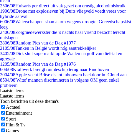
maan
25
06/08
Huisarts per direct uit vak gezet om ernstig alcoholmisbruik
19
06/08
Drone met explosieven bij Duits vliegveld voedt vrees voor
hybride aanval
60
06/08
Waterschappen slaan alarm wegens droogte: Gereedschapskist
leeg
24
06/08
Zorgmedewerkster die 's nachts haar vriend bezocht terecht
ontslagen
38
06/08
Random Pics van de Dag #1977
21
05/08
Tanken in België wordt nóg aantrekkelijker
34
05/08
Dirk sluit supermarkt op de Wallen na golf van diefstal en
agressie
12
05/08
Random Pics van de Dag #1976
6
04/08
Kraftwerk brengt ruimteschip terug naar Eindhoven
20
04/08
Apple vecht Britse eis tot inbouwen backdoor in iCloud aan
85
04/08
'Witte' mannen discrimineren is volgens OM geen enkel
probleem
Laatste items
Laatste items
Toon berichten uit deze thema's
Actueel
Entertainment
Sport
Film & Tv
Games