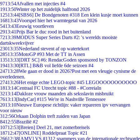
97
13:54
Afvallen met injecties #4
19
13:50
Winter op het zuidelijk halfrond 2026
125
13:44
[SBS6] De Bondgenoten #318 Een klein kusje moet kunnen
168
13:43
Voorspel hier het warmtegetal van 2026
54
13:43
Eeuwig voortleven
29
13:41
Prijs Bar le duc rood in het buitenland
72
13:39
MODUS Super Series Darts #2: 's werelds mooiste
dartskweekvijver
230
13:35
Nederland stevent af op watertekort
285
13:35
MotoGP #93 Met de TT in Assen
135
13:33
[DRT SC] #6: RendacGoden sponsored by TONZON
194
13:30
[RTL] B&B vol liefde 6de seizoen #4
247
13:28
Wie gaan er dood in 2026?Post met een vleugje cynisme de
overledenen.
274
13:26
Het enige echte LEGO-topic #45 LEGOOOOOOOOOOO
18
13:14
Centraal FC Utrecht topic #88 - #CorreiaIn
32
13:14
Dakloze vrouw maanden als seksslavin misbruikt
76
13:13
[IndyCar] #115 We're in Nashville Tennessee
20
13:10
Nieuwe Europese richtlijn: vaker repareren ipv vervangen
voor nieuw
3
12:56
Orkaan Dolphin treft zuiden van Japan
84
12:55
Brazilië #2
107
12:53
[Breien] Deel 21, met zomerbreisels
187
12:47
[ONLINE] Roddelpraat Topic #21
266
12:38
[AMV] VS #1312 spammers van de internationale rechtsorde