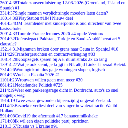
260
14:38
Totale zonsverduistering 12-08-2026 (Groenland, IJsland en
Spanje) #1
33
14:37
Single mannen verplichtsingle moeders laten daten?
180
14:36
[PlayStation #184] Nieuw deel
46
14:34
OM-Teamleider met kinderporno is oud-directeur van twee
basisscholen
209
14:33
Tour de France femmes 2026 #4 op de Ventoux
20
14:32
Defensiepact Pakistan, Turkije en Saudi-Arabië bevat art.5
clausule?
152
14:31
Migranten breken door grens naar Ceuta in Spanje,l #10
31
14:29
Transfergeruchten en contractverlenging #83
108
14:28
Koopzegels sparen bij AH duurt straks 2x zo lang
139
14:27
Wat je ook stemt, je krijgt in NL altijd Links Liberaal Beleid.
73
14:26
Woningtekort: dus ga je woningen slopen, logisch
80
14:25
Vuelta a España 2026 #1
110
14:23
Vrouwen willen geen man meer #30
86
14:21
Nederlandse Politiek #725
21
14:19
Weer een parkeergarage dicht in Dordrecht, auto's zo snel
mogelijk weg
19
14:19
Twee zwaargewonden bij eenzijdig ongeval Zeeland.
41
14:18
Bezoeker verliest deel van vinger in waterattractie Walibi
Holland
59
14:08
Covid19 the aftermath #17 bananenmilkshake
17
14:08
Ik wil een eigen politieke partij oprichten
218
13:57
Russia vs Ukraine #91