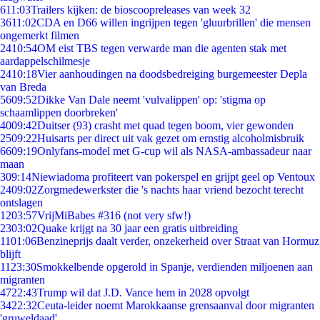
6
11:03
Trailers kijken: de bioscoopreleases van week 32
36
11:02
CDA en D66 willen ingrijpen tegen 'gluurbrillen' die mensen
ongemerkt filmen
24
10:54
OM eist TBS tegen verwarde man die agenten stak met
aardappelschilmesje
24
10:18
Vier aanhoudingen na doodsbedreiging burgemeester Depla
van Breda
56
09:52
Dikke Van Dale neemt 'vulvalippen' op: 'stigma op
schaamlippen doorbreken'
40
09:42
Duitser (93) crasht met quad tegen boom, vier gewonden
25
09:22
Huisarts per direct uit vak gezet om ernstig alcoholmisbruik
66
09:19
Onlyfans-model met G-cup wil als NASA-ambassadeur naar
maan
3
09:14
Niewiadoma profiteert van pokerspel en grijpt geel op Ventoux
24
09:02
Zorgmedewerkster die 's nachts haar vriend bezocht terecht
ontslagen
12
03:57
VrijMiBabes #316 (not very sfw!)
23
03:02
Quake krijgt na 30 jaar een gratis uitbreiding
11
01:06
Benzineprijs daalt verder, onzekerheid over Straat van Hormuz
blijft
11
23:30
Smokkelbende opgerold in Spanje, verdienden miljoenen aan
migranten
47
22:43
Trump wil dat J.D. Vance hem in 2028 opvolgt
34
22:32
Ceuta-leider noemt Marokkaanse grensaanval door migranten
'gruweldaad'