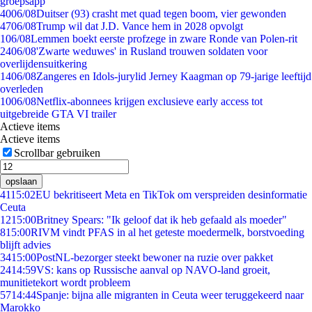
groepsapp
40
06/08
Duitser (93) crasht met quad tegen boom, vier gewonden
47
06/08
Trump wil dat J.D. Vance hem in 2028 opvolgt
1
06/08
Lemmen boekt eerste profzege in zware Ronde van Polen-rit
24
06/08
'Zwarte weduwes' in Rusland trouwen soldaten voor
overlijdensuitkering
14
06/08
Zangeres en Idols-jurylid Jerney Kaagman op 79-jarige leeftijd
overleden
10
06/08
Netflix-abonnees krijgen exclusieve early access tot
uitgebreide GTA VI trailer
Actieve items
Actieve items
Scrollbar gebruiken
opslaan
41
15:02
EU bekritiseert Meta en TikTok om verspreiden desinformatie
Ceuta
12
15:00
Britney Spears: "Ik geloof dat ik heb gefaald als moeder"
8
15:00
RIVM vindt PFAS in al het geteste moedermelk, borstvoeding
blijft advies
34
15:00
PostNL-bezorger steekt bewoner na ruzie over pakket
24
14:59
VS: kans op Russische aanval op NAVO-land groeit,
munitietekort wordt probleem
57
14:44
Spanje: bijna alle migranten in Ceuta weer teruggekeerd naar
Marokko