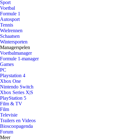
Sport
Voetbal
Formule 1
Autosport
Tennis
Wielrennen
Schaatsen
Wintersporten
Managerspelen
Voetbalmanager
Formule 1-manager
Games
PC
Playstation 4
Xbox One
Nintendo Switch
Xbox Series X|S
PlayStation 5
Film & TV
Film
Televisie
Trailers en Videos
Bioscoopagenda
Forum
Meer