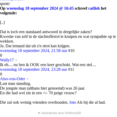
quote:
Op
woensdag 18 september 2024 @ 16:45
schreef
catfish
het
volgende:
[..]
Dat is toch een standaard antwoord in dergelijke zaken?
Kwestie van zelf in de slachtofferrol te kruipen en wat sympathie op te
wekken.
Ja. Dat iemand dat uit z'n strot kan krijgen.
woensdag 18 september 2024, 21:58 uur
#10
0
Wally17
Ik eh.... nu ben ik OOK een keer geschokt. Wat een stel....
woensdag 18 september 2024, 23:28 uur
#11
0
Also-von-Oder
Last man standing.
De jongste man (althans hier genoemd) was 26 jaar.
En die had wel zin in een +/- 70 jarige vrouw?
Die zal ook weinig vrienden overhouden.
foto
Als hij die al had.
▼ Advertentie door Refinery89