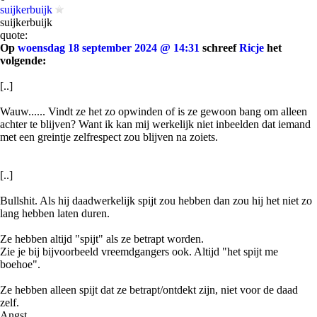
suijkerbuijk
suijkerbuijk
quote:
Op
woensdag 18 september 2024 @ 14:31
schreef
Ricje
het
volgende:
[..]
Wauw...... Vindt ze het zo opwinden of is ze gewoon bang om alleen
achter te blijven? Want ik kan mij werkelijk niet inbeelden dat iemand
met een greintje zelfrespect zou blijven na zoiets.
[..]
Bullshit. Als hij daadwerkelijk spijt zou hebben dan zou hij het niet zo
lang hebben laten duren.
Ze hebben altijd "spijt" als ze betrapt worden.
Zie je bij bijvoorbeeld vreemdgangers ook. Altijd "het spijt me
boehoe".
Ze hebben alleen spijt dat ze betrapt/ontdekt zijn, niet voor de daad
zelf.
Angst .