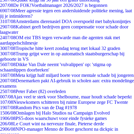
2
07/08
De FOK!Voetbalmanager 2026/2027 is begonnen
69
07/08
Meer agressie tegen een andersluidende politieke mening, laat
jij je intimideren?
31
07/08
Amsterdams dierenasiel DOA overspoeld met babykonijntjes
29
07/08
Kabinet geeft bedrijven geen compensatie voor schade door
laagwater
24
07/08
OM eist TBS tegen verwarde man die agenten stak met
aardappelschilmesje
30
07/08
Tropische hitte keert zondag terug met lokaal 32 graden
30
07/08
Trump grijpt weer in op automatisch staatsburgerschap bij
geboorte in VS
56
07/08
Dikke Van Dale neemt 'vulvalippen' op: 'stigma op
schaamlippen doorbreken'
16
07/08
Meta krijgt half miljard boete voor mentale schade bij jongeren
20
07/08
Denemarken pakt AI-gebruik in scholen aan: extra mondelinge
examens
25
07/08
Peter Faber (82) overleden
0
07/08
Ajax veel te sterk voor Shelbourne, maar houdt schade beperkt
1
07/08
Nieuwkomers schitteren bij ruime Europese zege FC Twente
19
07/08
Random Pics van de Dag #1978
15
06/08
Ontslagen bij Halo Studios na Campaign Evolved
19
06/08
PS5-doos waarschuwt voor einde fysieke games
2
06/08
Le Court wint na nerveuze finale, Pieterse derde
29
06/08
NPO-manager Menno de Boer geschorst na dickpic in