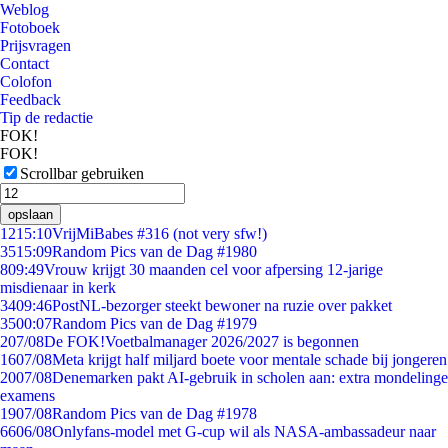
Weblog
Fotoboek
Prijsvragen
Contact
Colofon
Feedback
Tip de redactie
FOK!
FOK!
Scrollbar gebruiken
opslaan
12
15:10
VrijMiBabes #316 (not very sfw!)
35
15:09
Random Pics van de Dag #1980
8
09:49
Vrouw krijgt 30 maanden cel voor afpersing 12-jarige
misdienaar in kerk
34
09:46
PostNL-bezorger steekt bewoner na ruzie over pakket
35
00:07
Random Pics van de Dag #1979
2
07/08
De FOK!Voetbalmanager 2026/2027 is begonnen
16
07/08
Meta krijgt half miljard boete voor mentale schade bij jongeren
20
07/08
Denemarken pakt AI-gebruik in scholen aan: extra mondelinge
examens
19
07/08
Random Pics van de Dag #1978
66
06/08
Onlyfans-model met G-cup wil als NASA-ambassadeur naar