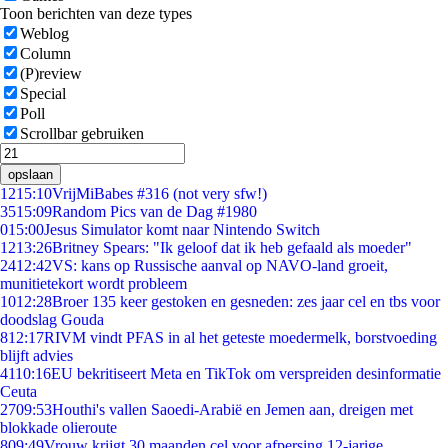
Toon berichten van deze types
Weblog
Column
(P)review
Special
Poll
Scrollbar gebruiken
opslaan
12
15:10
VrijMiBabes #316 (not very sfw!)
35
15:09
Random Pics van de Dag #1980
0
15:00
Jesus Simulator komt naar Nintendo Switch
12
13:26
Britney Spears: "Ik geloof dat ik heb gefaald als moeder"
24
12:42
VS: kans op Russische aanval op NAVO-land groeit,
munitietekort wordt probleem
10
12:28
Broer 135 keer gestoken en gesneden: zes jaar cel en tbs voor
doodslag Gouda
8
12:17
RIVM vindt PFAS in al het geteste moedermelk, borstvoeding
blijft advies
41
10:16
EU bekritiseert Meta en TikTok om verspreiden desinformatie
Ceuta
27
09:53
Houthi's vallen Saoedi-Arabië en Jemen aan, dreigen met
blokkade olieroute
8
09:49
Vrouw krijgt 30 maanden cel voor afpersing 12-jarige