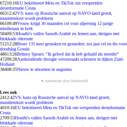
672
10:16
EU bekritiseert Meta en TikTok om verspreiden
desinformatie Ceuta
663
12:42
VS: kans op Russische aanval op NAVO-land groeit,
munitietekort wordt probleem
661
09:49
Vrouw krijgt 30 maanden cel voor afpersing 12-jarige
misdienaar in kerk
584
09:53
Houthi's vallen Saoedi-Arabië en Jemen aan, dreigen met
blokkade olieroute
512
12:28
Broer 135 keer gestoken en gesneden: zes jaar cel en tbs voor
doodslag Gouda
486
13:26
Britney Spears: "Ik geloof dat ik heb gefaald als moeder"
472
09:28
Aanhoudende droogte veroorzaakt scheuren in dijken Zuid-
Holland
384
08:35
Nieuw te streamen in augustus
▼ Advertentie door Refinery89
Lees ook
24
12:42
VS: kans op Russische aanval op NAVO-land groeit,
munitietekort wordt probleem
40
10:16
EU bekritiseert Meta en TikTok om verspreiden desinformatie
Ceuta
27
09:53
Houthi's vallen Saoedi-Arabië en Jemen aan, dreigen met
blokkade olieroute