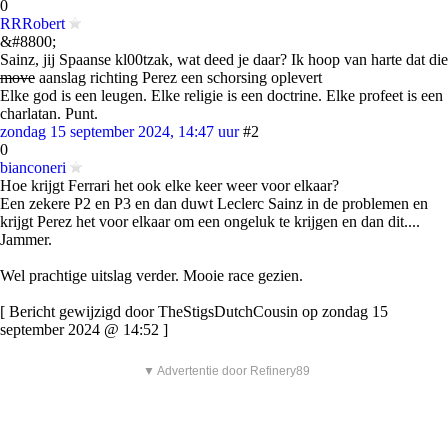
0
RRRobert
&#8800;
Sainz, jij Spaanse kl00tzak, wat deed je daar? Ik hoop van harte dat die
move
aanslag richting Perez een schorsing oplevert
Elke god is een leugen. Elke religie is een doctrine. Elke profeet is een
charlatan. Punt.
zondag 15 september 2024, 14:47 uur
#2
0
bianconeri
Hoe krijgt Ferrari het ook elke keer weer voor elkaar?
Een zekere P2 en P3 en dan duwt Leclerc Sainz in de problemen en
krijgt Perez het voor elkaar om een ongeluk te krijgen en dan dit....
Jammer.
Wel prachtige uitslag verder. Mooie race gezien.
[ Bericht gewijzigd door TheStigsDutchCousin op zondag 15
september 2024 @ 14:52 ]
▼ Advertentie door Refinery89