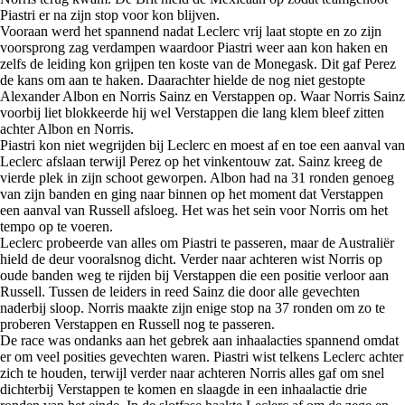
Piastri er na zijn stop voor kon blijven.
Vooraan werd het spannend nadat Leclerc vrij laat stopte en zo zijn
voorsprong zag verdampen waardoor Piastri weer aan kon haken en
zelfs de leiding kon grijpen ten koste van de Monegask. Dit gaf Perez
de kans om aan te haken. Daarachter hielde de nog niet gestopte
Alexander Albon en Norris Sainz en Verstappen op. Waar Norris Sainz
voorbij liet blokkeerde hij wel Verstappen die lang klem bleef zitten
achter Albon en Norris.
Piastri kon niet wegrijden bij Leclerc en moest af en toe een aanval van
Leclerc afslaan terwijl Perez op het vinkentouw zat. Sainz kreeg de
vierde plek in zijn schoot geworpen. Albon had na 31 ronden genoeg
van zijn banden en ging naar binnen op het moment dat Verstappen
een aanval van Russell afsloeg. Het was het sein voor Norris om het
tempo op te voeren.
Leclerc probeerde van alles om Piastri te passeren, maar de Australiër
hield de deur vooralsnog dicht. Verder naar achteren wist Norris op
oude banden weg te rijden bij Verstappen die een positie verloor aan
Russell. Tussen de leiders in reed Sainz die door alle gevechten
naderbij sloop. Norris maakte zijn enige stop na 37 ronden om zo te
proberen Verstappen en Russell nog te passeren.
De race was ondanks aan het gebrek aan inhaalacties spannend omdat
er om veel posities gevechten waren. Piastri wist telkens Leclerc achter
zich te houden, terwijl verder naar achteren Norris alles gaf om snel
dichterbij Verstappen te komen en slaagde in een inhaalactie drie