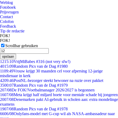
Weblog
Fotoboek
Prijsvragen
Contact
Colofon
Feedback
Tip de redactie
FOK!
FOK!
Scrollbar gebruiken
opslaan
12
15:10
VrijMiBabes #316 (not very sfw!)
40
15:09
Random Pics van de Dag #1980
11
09:49
Vrouw krijgt 30 maanden cel voor afpersing 12-jarige
misdienaar in kerk
42
09:46
PostNL-bezorger steekt bewoner na ruzie over pakket
35
00:07
Random Pics van de Dag #1979
2
07/08
De FOK!Voetbalmanager 2026/2027 is begonnen
16
07/08
Meta krijgt half miljard boete voor mentale schade bij jongeren
20
07/08
Denemarken pakt AI-gebruik in scholen aan: extra mondelinge
examens
19
07/08
Random Pics van de Dag #1978
66
06/08
Onlyfans-model met G-cup wil als NASA-ambassadeur naar