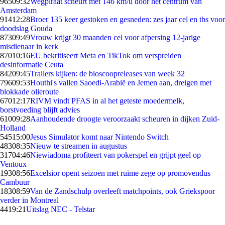
965
09:32
Wegpiraat scheurt met 146 km/u door het centrum van
Amsterdam
914
12:28
Broer 135 keer gestoken en gesneden: zes jaar cel en tbs voor
doodslag Gouda
873
09:49
Vrouw krijgt 30 maanden cel voor afpersing 12-jarige
misdienaar in kerk
870
10:16
EU bekritiseert Meta en TikTok om verspreiden
desinformatie Ceuta
842
09:45
Trailers kijken: de bioscoopreleases van week 32
796
09:53
Houthi's vallen Saoedi-Arabië en Jemen aan, dreigen met
blokkade olieroute
670
12:17
RIVM vindt PFAS in al het geteste moedermelk,
borstvoeding blijft advies
610
09:28
Aanhoudende droogte veroorzaakt scheuren in dijken Zuid-
Holland
545
15:00
Jesus Simulator komt naar Nintendo Switch
483
08:35
Nieuw te streamen in augustus
317
04:46
Niewiadoma profiteert van pokerspel en grijpt geel op
Ventoux
193
08:56
Excelsior opent seizoen met ruime zege op promovendus
Cambuur
183
08:59
Van de Zandschulp overleeft matchpoints, ook Griekspoor
verder in Montreal
44
19:21
Uitslag NEC - Telstar