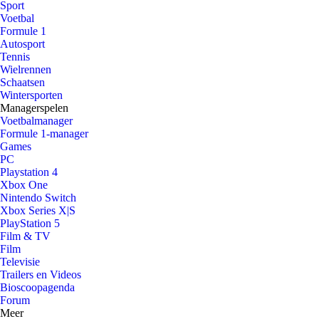
Sport
Voetbal
Formule 1
Autosport
Tennis
Wielrennen
Schaatsen
Wintersporten
Managerspelen
Voetbalmanager
Formule 1-manager
Games
PC
Playstation 4
Xbox One
Nintendo Switch
Xbox Series X|S
PlayStation 5
Film & TV
Film
Televisie
Trailers en Videos
Bioscoopagenda
Forum
Meer