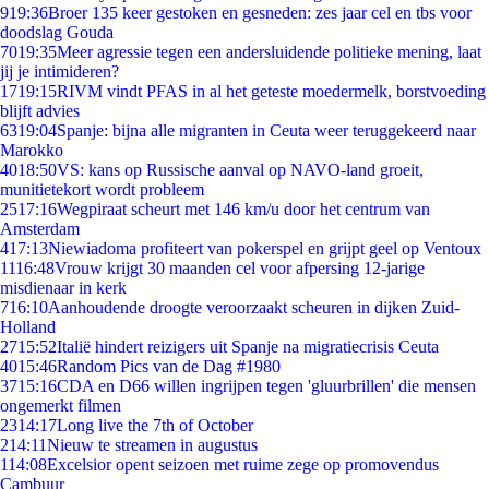
9
19:36
Broer 135 keer gestoken en gesneden: zes jaar cel en tbs voor
doodslag Gouda
70
19:35
Meer agressie tegen een andersluidende politieke mening, laat
jij je intimideren?
17
19:15
RIVM vindt PFAS in al het geteste moedermelk, borstvoeding
blijft advies
63
19:04
Spanje: bijna alle migranten in Ceuta weer teruggekeerd naar
Marokko
40
18:50
VS: kans op Russische aanval op NAVO-land groeit,
munitietekort wordt probleem
25
17:16
Wegpiraat scheurt met 146 km/u door het centrum van
Amsterdam
4
17:13
Niewiadoma profiteert van pokerspel en grijpt geel op Ventoux
11
16:48
Vrouw krijgt 30 maanden cel voor afpersing 12-jarige
misdienaar in kerk
7
16:10
Aanhoudende droogte veroorzaakt scheuren in dijken Zuid-
Holland
27
15:52
Italië hindert reizigers uit Spanje na migratiecrisis Ceuta
40
15:46
Random Pics van de Dag #1980
37
15:16
CDA en D66 willen ingrijpen tegen 'gluurbrillen' die mensen
ongemerkt filmen
23
14:17
Long live the 7th of October
2
14:11
Nieuw te streamen in augustus
1
14:08
Excelsior opent seizoen met ruime zege op promovendus
Cambuur