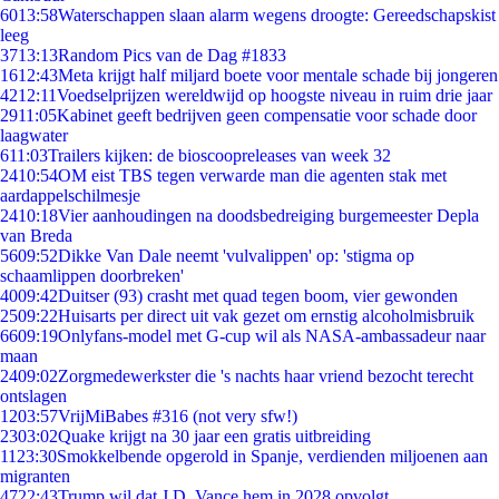
60
13:58
Waterschappen slaan alarm wegens droogte: Gereedschapskist
leeg
37
13:13
Random Pics van de Dag #1833
16
12:43
Meta krijgt half miljard boete voor mentale schade bij jongeren
42
12:11
Voedselprijzen wereldwijd op hoogste niveau in ruim drie jaar
29
11:05
Kabinet geeft bedrijven geen compensatie voor schade door
laagwater
6
11:03
Trailers kijken: de bioscoopreleases van week 32
24
10:54
OM eist TBS tegen verwarde man die agenten stak met
aardappelschilmesje
24
10:18
Vier aanhoudingen na doodsbedreiging burgemeester Depla
van Breda
56
09:52
Dikke Van Dale neemt 'vulvalippen' op: 'stigma op
schaamlippen doorbreken'
40
09:42
Duitser (93) crasht met quad tegen boom, vier gewonden
25
09:22
Huisarts per direct uit vak gezet om ernstig alcoholmisbruik
66
09:19
Onlyfans-model met G-cup wil als NASA-ambassadeur naar
maan
24
09:02
Zorgmedewerkster die 's nachts haar vriend bezocht terecht
ontslagen
12
03:57
VrijMiBabes #316 (not very sfw!)
23
03:02
Quake krijgt na 30 jaar een gratis uitbreiding
11
23:30
Smokkelbende opgerold in Spanje, verdienden miljoenen aan
migranten
47
22:43
Trump wil dat J.D. Vance hem in 2028 opvolgt