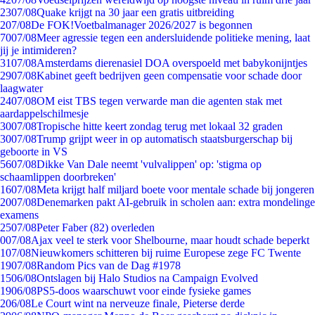
23
07/08
Quake krijgt na 30 jaar een gratis uitbreiding
2
07/08
De FOK!Voetbalmanager 2026/2027 is begonnen
70
07/08
Meer agressie tegen een andersluidende politieke mening, laat
jij je intimideren?
31
07/08
Amsterdams dierenasiel DOA overspoeld met babykonijntjes
29
07/08
Kabinet geeft bedrijven geen compensatie voor schade door
laagwater
24
07/08
OM eist TBS tegen verwarde man die agenten stak met
aardappelschilmesje
30
07/08
Tropische hitte keert zondag terug met lokaal 32 graden
30
07/08
Trump grijpt weer in op automatisch staatsburgerschap bij
geboorte in VS
56
07/08
Dikke Van Dale neemt 'vulvalippen' op: 'stigma op
schaamlippen doorbreken'
16
07/08
Meta krijgt half miljard boete voor mentale schade bij jongeren
20
07/08
Denemarken pakt AI-gebruik in scholen aan: extra mondelinge
examens
25
07/08
Peter Faber (82) overleden
0
07/08
Ajax veel te sterk voor Shelbourne, maar houdt schade beperkt
1
07/08
Nieuwkomers schitteren bij ruime Europese zege FC Twente
19
07/08
Random Pics van de Dag #1978
15
06/08
Ontslagen bij Halo Studios na Campaign Evolved
19
06/08
PS5-doos waarschuwt voor einde fysieke games
2
06/08
Le Court wint na nerveuze finale, Pieterse derde