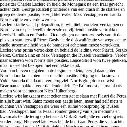
polesitter Charles Leclerc en hield de Monegask na een fraai gevecht
achter zich. George Russell profiteerde van een crash in de slotfase en
greep de derde positie, terwijl titelrivalen Max Verstappen en Lando
Norris vijfde en vierde werden.
Leclerc startte vanaf poleposition, terwijl titelfavorieten Verstappen en
Norris van respectievelijk de zesde en vijftiende positie vertrokken.
Lewis Hamilton en Esteban Ocon gingen na motorwissels vanuit de
pits van start, terwijl Pierre Gasly na de diskwalificatie vanwege een te
snelle stroomsnelheid van de brandstof achteraan moest vertrekken.
Leclerc was prima vertrokken en behield de leiding voor Piastri, Sergio
Perez, Carlos Sainz en Max Verstappen die Russell verschalkte. Verder
naar achteren won Norris drie posities. Lance Stroll won twee plekken,
maar moest dat bekopen met een lekke band.
Vooraan bleven de gaten in de beginfase klein, terwijl daarachter
Norris door kon stoten naar de elfde positie. Dit ging ten koste van
Yuki Tsunoda die daarna ver terugviel. Norris ging door en wist
Bearman te pakken voor de tiende plek. De Brit moest daarna plaats
maken voor teamgenoot Nico Hülkenberg.
Leclerc wist langzaam maar zeker een gat te slaan met Piastri die Perez
in zijn buurt wist. Sainz moest een gaatje laten, maar had zelf niets te
duchten van Verstappen die weer een ruime voorsprong op Russell
had. Verstappen had na twaalf ronden genoeg van zijn mediums en
kwam als tiende terug op het asfalt. Ook Russell pitte en viel nog iets
verder terug. Niet veel later was het de beurt aan Perez die vlak achter
Norris terug kwam. De Brit hield de Mexicaan op zodat teamgenoot