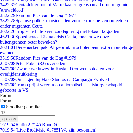
34
22:32
Ceuta-leider noemt Marokkaanse grensaanval door migranten
'gruweldaad'
38
22:29
Random Pics van de Dag #1977
38
22:28
Spaanse politie: minstens tien voor terrorisme veroordeelden
onder migranten Ceuta
30
22:20
Tropische hitte keert zondag terug met lokaal 32 graden
46
21:30
Spoedberaad EU na crisis Ceuta, moeten we onze
buitengrenzen beter bewaken?
20
21:01
Denemarken pakt AI-gebruik in scholen aan: extra mondelinge
examens
35
19:58
Random Pics van de Dag #1979
25
07/08
Peter Faber (82) overleden
24
07/08
'Zwarte weduwes' in Rusland trouwen soldaten voor
overlijdensuitkering
15
07/08
Ontslagen bij Halo Studios na Campaign Evolved
30
07/08
Trump grijpt weer in op automatisch staatsburgerschap bij
geboorte in VS
Forum
Forum
Scrollbar gebruiken
opslaan
16
19:54
Radio 2 #145 Ruud 66
70
19:54
[Live Eredivisie #1785] We zijn begonnen!