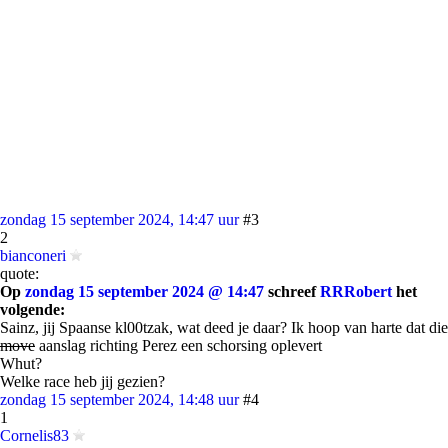
zondag 15 september 2024, 14:47 uur
#3
2
bianconeri
quote:
Op
zondag 15 september 2024 @ 14:47
schreef
RRRobert
het
volgende:
Sainz, jij Spaanse kl00tzak, wat deed je daar? Ik hoop van harte dat die
move
aanslag richting Perez een schorsing oplevert
Whut?
Welke race heb jij gezien?
zondag 15 september 2024, 14:48 uur
#4
1
Cornelis83