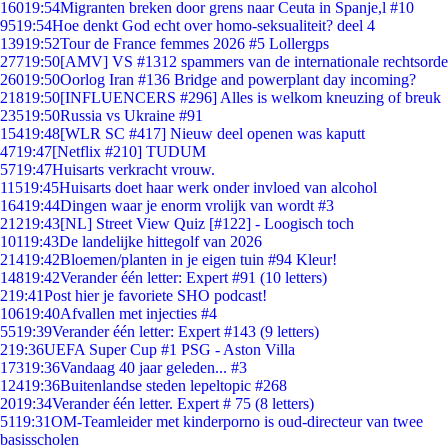
160
19:54
Migranten breken door grens naar Ceuta in Spanje,l #10
95
19:54
Hoe denkt God echt over homo-seksualiteit? deel 4
139
19:52
Tour de France femmes 2026 #5 Lollergps
277
19:50
[AMV] VS #1312 spammers van de internationale rechtsorde
260
19:50
Oorlog Iran #136 Bridge and powerplant day incoming?
218
19:50
[INFLUENCERS #296] Alles is welkom kneuzing of breuk
235
19:50
Russia vs Ukraine #91
154
19:48
[WLR SC #417] Nieuw deel openen was kaputt
47
19:47
[Netflix #210] TUDUM
57
19:47
Huisarts verkracht vrouw.
115
19:45
Huisarts doet haar werk onder invloed van alcohol
164
19:44
Dingen waar je enorm vrolijk van wordt #3
212
19:43
[NL] Street View Quiz [#122] - Loogisch toch
101
19:43
De landelijke hittegolf van 2026
214
19:42
Bloemen/planten in je eigen tuin #94 Kleur!
148
19:42
Verander één letter: Expert #91 (10 letters)
2
19:41
Post hier je favoriete SHO podcast!
106
19:40
Afvallen met injecties #4
55
19:39
Verander één letter: Expert #143 (9 letters)
2
19:36
UEFA Super Cup #1 PSG - Aston Villa
173
19:36
Vandaag 40 jaar geleden... #3
124
19:36
Buitenlandse steden lepeltopic #268
20
19:34
Verander één letter. Expert # 75 (8 letters)
51
19:31
OM-Teamleider met kinderporno is oud-directeur van twee
basisscholen