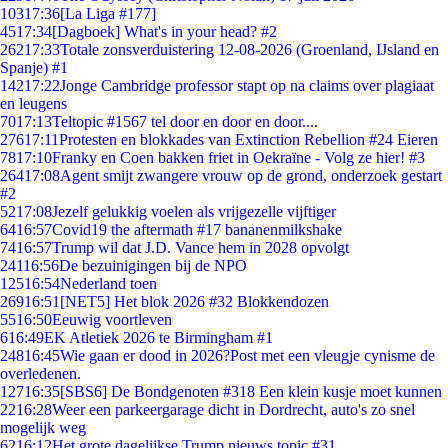
103
17:36
[La Liga #177]
45
17:34
[Dagboek] What's in your head? #2
262
17:33
Totale zonsverduistering 12-08-2026 (Groenland, IJsland en
Spanje) #1
142
17:22
Jonge Cambridge professor stapt op na claims over plagiaat
en leugens
70
17:13
Teltopic #1567 tel door en door en door....
276
17:11
Protesten en blokkades van Extinction Rebellion #24 Eieren
78
17:10
Franky en Coen bakken friet in Oekraïne - Volg ze hier! #3
264
17:08
Agent smijt zwangere vrouw op de grond, onderzoek gestart
#2
52
17:08
Jezelf gelukkig voelen als vrijgezelle vijftiger
64
16:57
Covid19 the aftermath #17 bananenmilkshake
74
16:57
Trump wil dat J.D. Vance hem in 2028 opvolgt
241
16:56
De bezuinigingen bij de NPO
125
16:54
Nederland toen
269
16:51
[NET5] Het blok 2026 #32 Blokkendozen
55
16:50
Eeuwig voortleven
6
16:49
EK Atletiek 2026 te Birmingham #1
248
16:45
Wie gaan er dood in 2026?Post met een vleugje cynisme de
overledenen.
127
16:35
[SBS6] De Bondgenoten #318 Een klein kusje moet kunnen
22
16:28
Weer een parkeergarage dicht in Dordrecht, auto's zo snel
mogelijk weg
62
16:12
Het grote dagelijkse Trump nieuws topic #31