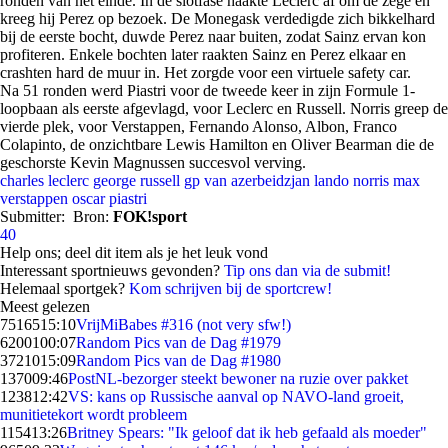
ronden van het einde. In de slotfase haakte Leclerc af om de zege en
kreeg hij Perez op bezoek. De Monegask verdedigde zich bikkelhard
bij de eerste bocht, duwde Perez naar buiten, zodat Sainz ervan kon
profiteren. Enkele bochten later raakten Sainz en Perez elkaar en
crashten hard de muur in. Het zorgde voor een virtuele safety car.
Na 51 ronden werd Piastri voor de tweede keer in zijn Formule 1-
loopbaan als eerste afgevlagd, voor Leclerc en Russell. Norris greep de
vierde plek, voor Verstappen, Fernando Alonso, Albon, Franco
Colapinto, de onzichtbare Lewis Hamilton en Oliver Bearman die de
geschorste Kevin Magnussen succesvol verving.
charles leclerc
george russell
gp van azerbeidzjan
lando norris
max
verstappen
oscar piastri
Submitter:
Bron:
FOK!sport
40
Help ons; deel dit item als je het leuk vond
Interessant sportnieuws gevonden?
Tip ons dan via de submit!
Helemaal sportgek?
Kom schrijven bij de sportcrew!
Meest gelezen
75165
15:10
VrijMiBabes #316 (not very sfw!)
62001
00:07
Random Pics van de Dag #1979
37210
15:09
Random Pics van de Dag #1980
1370
09:46
PostNL-bezorger steekt bewoner na ruzie over pakket
1238
12:42
VS: kans op Russische aanval op NAVO-land groeit,
munitietekort wordt probleem
1154
13:26
Britney Spears: "Ik geloof dat ik heb gefaald als moeder"