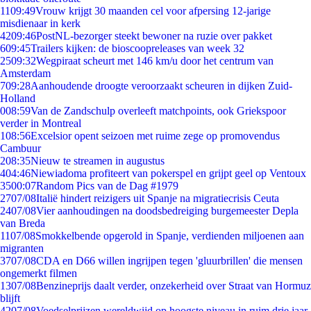
11
09:49
Vrouw krijgt 30 maanden cel voor afpersing 12-jarige
misdienaar in kerk
42
09:46
PostNL-bezorger steekt bewoner na ruzie over pakket
6
09:45
Trailers kijken: de bioscoopreleases van week 32
25
09:32
Wegpiraat scheurt met 146 km/u door het centrum van
Amsterdam
7
09:28
Aanhoudende droogte veroorzaakt scheuren in dijken Zuid-
Holland
0
08:59
Van de Zandschulp overleeft matchpoints, ook Griekspoor
verder in Montreal
1
08:56
Excelsior opent seizoen met ruime zege op promovendus
Cambuur
2
08:35
Nieuw te streamen in augustus
4
04:46
Niewiadoma profiteert van pokerspel en grijpt geel op Ventoux
35
00:07
Random Pics van de Dag #1979
27
07/08
Italië hindert reizigers uit Spanje na migratiecrisis Ceuta
24
07/08
Vier aanhoudingen na doodsbedreiging burgemeester Depla
van Breda
11
07/08
Smokkelbende opgerold in Spanje, verdienden miljoenen aan
migranten
37
07/08
CDA en D66 willen ingrijpen tegen 'gluurbrillen' die mensen
ongemerkt filmen
13
07/08
Benzineprijs daalt verder, onzekerheid over Straat van Hormuz
blijft
42
07/08
Voedselprijzen wereldwijd op hoogste niveau in ruim drie jaar