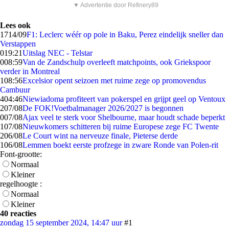
▼ Advertentie door Refinery89
Lees ook
17
14/09
F1: Leclerc wéér op pole in Baku, Perez eindelijk sneller dan
Verstappen
0
19:21
Uitslag NEC - Telstar
0
08:59
Van de Zandschulp overleeft matchpoints, ook Griekspoor
verder in Montreal
1
08:56
Excelsior opent seizoen met ruime zege op promovendus
Cambuur
4
04:46
Niewiadoma profiteert van pokerspel en grijpt geel op Ventoux
2
07/08
De FOK!Voetbalmanager 2026/2027 is begonnen
0
07/08
Ajax veel te sterk voor Shelbourne, maar houdt schade beperkt
1
07/08
Nieuwkomers schitteren bij ruime Europese zege FC Twente
2
06/08
Le Court wint na nerveuze finale, Pieterse derde
1
06/08
Lemmen boekt eerste profzege in zware Ronde van Polen-rit
Font-grootte:
Normaal
Kleiner
regelhoogte :
Normaal
Kleiner
40 reacties
zondag 15 september 2024, 14:47 uur
#1