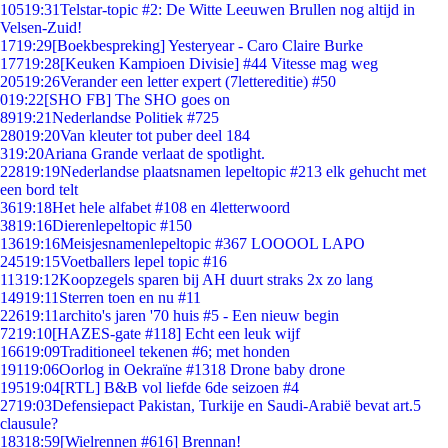
105
19:31
Telstar-topic #2: De Witte Leeuwen Brullen nog altijd in
Velsen-Zuid!
17
19:29
[Boekbespreking] Yesteryear - Caro Claire Burke
177
19:28
[Keuken Kampioen Divisie] #44 Vitesse mag weg
205
19:26
Verander een letter expert (7lettereditie) #50
0
19:22
[SHO FB] The SHO goes on
89
19:21
Nederlandse Politiek #725
280
19:20
Van kleuter tot puber deel 184
3
19:20
Ariana Grande verlaat de spotlight.
228
19:19
Nederlandse plaatsnamen lepeltopic #213 elk gehucht met
een bord telt
36
19:18
Het hele alfabet #108 en 4letterwoord
38
19:16
Dierenlepeltopic #150
136
19:16
Meisjesnamenlepeltopic #367 LOOOOL LAPO
245
19:15
Voetballers lepel topic #16
113
19:12
Koopzegels sparen bij AH duurt straks 2x zo lang
149
19:11
Sterren toen en nu #11
226
19:11
archito's jaren '70 huis #5 - Een nieuw begin
72
19:10
[HAZES-gate #118] Echt een leuk wijf
166
19:09
Traditioneel tekenen #6; met honden
191
19:06
Oorlog in Oekraïne #1318 Drone baby drone
195
19:04
[RTL] B&B vol liefde 6de seizoen #4
27
19:03
Defensiepact Pakistan, Turkije en Saudi-Arabië bevat art.5
clausule?
183
18:59
[Wielrennen #616] Brennan!