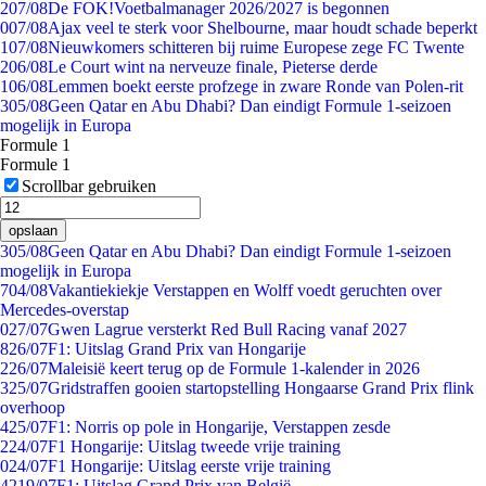
2
07/08
De FOK!Voetbalmanager 2026/2027 is begonnen
0
07/08
Ajax veel te sterk voor Shelbourne, maar houdt schade beperkt
1
07/08
Nieuwkomers schitteren bij ruime Europese zege FC Twente
2
06/08
Le Court wint na nerveuze finale, Pieterse derde
1
06/08
Lemmen boekt eerste profzege in zware Ronde van Polen-rit
3
05/08
Geen Qatar en Abu Dhabi? Dan eindigt Formule 1-seizoen
mogelijk in Europa
Formule 1
Formule 1
Scrollbar gebruiken
opslaan
3
05/08
Geen Qatar en Abu Dhabi? Dan eindigt Formule 1-seizoen
mogelijk in Europa
7
04/08
Vakantiekiekje Verstappen en Wolff voedt geruchten over
Mercedes-overstap
0
27/07
Gwen Lagrue versterkt Red Bull Racing vanaf 2027
8
26/07
F1: Uitslag Grand Prix van Hongarije
2
26/07
Maleisië keert terug op de Formule 1-kalender in 2026
3
25/07
Gridstraffen gooien startopstelling Hongaarse Grand Prix flink
overhoop
4
25/07
F1: Norris op pole in Hongarije, Verstappen zesde
2
24/07
F1 Hongarije: Uitslag tweede vrije training
0
24/07
F1 Hongarije: Uitslag eerste vrije training
42
19/07
F1: Uitslag Grand Prix van België