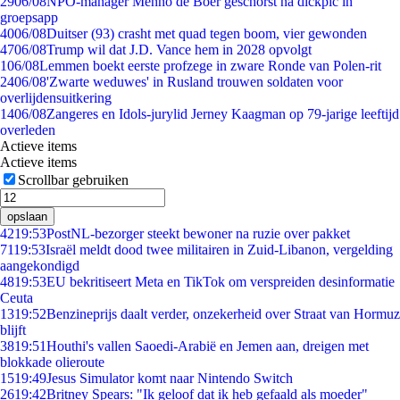
29
06/08
NPO-manager Menno de Boer geschorst na dickpic in
groepsapp
40
06/08
Duitser (93) crasht met quad tegen boom, vier gewonden
47
06/08
Trump wil dat J.D. Vance hem in 2028 opvolgt
1
06/08
Lemmen boekt eerste profzege in zware Ronde van Polen-rit
24
06/08
'Zwarte weduwes' in Rusland trouwen soldaten voor
overlijdensuitkering
14
06/08
Zangeres en Idols-jurylid Jerney Kaagman op 79-jarige leeftijd
overleden
Actieve items
Actieve items
Scrollbar gebruiken
opslaan
42
19:53
PostNL-bezorger steekt bewoner na ruzie over pakket
71
19:53
Israël meldt dood twee militairen in Zuid-Libanon, vergelding
aangekondigd
48
19:53
EU bekritiseert Meta en TikTok om verspreiden desinformatie
Ceuta
13
19:52
Benzineprijs daalt verder, onzekerheid over Straat van Hormuz
blijft
38
19:51
Houthi's vallen Saoedi-Arabië en Jemen aan, dreigen met
blokkade olieroute
15
19:49
Jesus Simulator komt naar Nintendo Switch
26
19:42
Britney Spears: "Ik geloof dat ik heb gefaald als moeder"