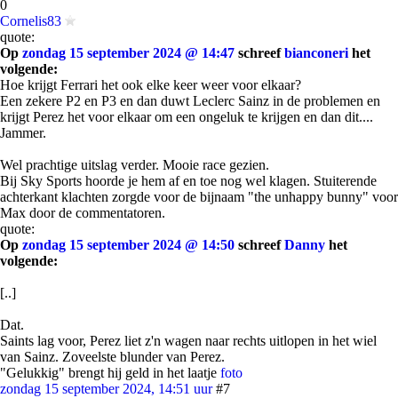
0
Cornelis83
quote:
Op
zondag 15 september 2024 @ 14:47
schreef
bianconeri
het
volgende:
Hoe krijgt Ferrari het ook elke keer weer voor elkaar?
Een zekere P2 en P3 en dan duwt Leclerc Sainz in de problemen en
krijgt Perez het voor elkaar om een ongeluk te krijgen en dan dit....
Jammer.
Wel prachtige uitslag verder. Mooie race gezien.
Bij Sky Sports hoorde je hem af en toe nog wel klagen. Stuiterende
achterkant klachten zorgde voor de bijnaam "the unhappy bunny" voor
Max door de commentatoren.
quote:
Op
zondag 15 september 2024 @ 14:50
schreef
Danny
het
volgende:
[..]
Dat.
Saints lag voor, Perez liet z'n wagen naar rechts uitlopen in het wiel
van Sainz. Zoveelste blunder van Perez.
"Gelukkig" brengt hij geld in het laatje
foto
zondag 15 september 2024, 14:51 uur
#7