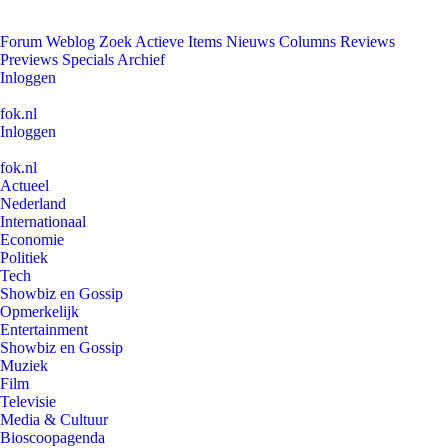
Forum
Weblog
Zoek
Actieve Items
Nieuws
Columns
Reviews
Previews
Specials
Archief
Inloggen
fok.nl
Inloggen
fok.nl
Actueel
Nederland
Internationaal
Economie
Politiek
Tech
Showbiz en Gossip
Opmerkelijk
Entertainment
Showbiz en Gossip
Muziek
Film
Televisie
Media & Cultuur
Bioscoopagenda