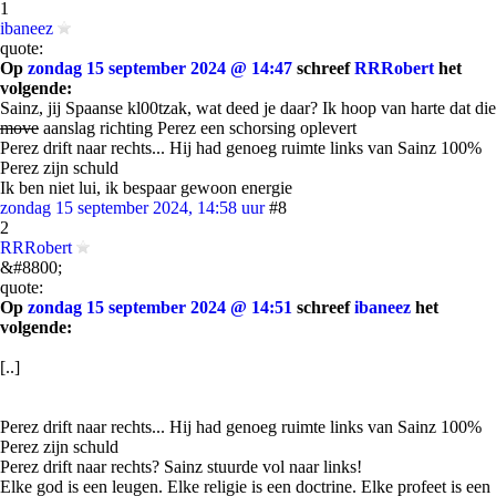
1
ibaneez
quote:
Op
zondag 15 september 2024 @ 14:47
schreef
RRRobert
het
volgende:
Sainz, jij Spaanse kl00tzak, wat deed je daar? Ik hoop van harte dat die
move
aanslag richting Perez een schorsing oplevert
Perez drift naar rechts... Hij had genoeg ruimte links van Sainz 100%
Perez zijn schuld
Ik ben niet lui, ik bespaar gewoon energie
zondag 15 september 2024, 14:58 uur
#8
2
RRRobert
&#8800;
quote:
Op
zondag 15 september 2024 @ 14:51
schreef
ibaneez
het
volgende:
[..]
Perez drift naar rechts... Hij had genoeg ruimte links van Sainz 100%
Perez zijn schuld
Perez drift naar rechts? Sainz stuurde vol naar links!
Elke god is een leugen. Elke religie is een doctrine. Elke profeet is een