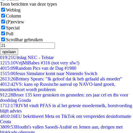
Toon berichten van deze types
Weblog
Column
(P)review
Special
Poll
Scrollbar gebruiken
opslaan
0
19:21
Uitslag NEC - Telstar
12
15:10
VrijMiBabes #316 (not very sfw!)
40
15:09
Random Pics van de Dag #1980
15
15:00
Jesus Simulator komt naar Nintendo Switch
26
13:26
Britney Spears: "Ik geloof dat ik heb gefaald als moeder"
40
12:42
VS: kans op Russische aanval op NAVO-land groeit,
munitietekort wordt probleem
9
12:28
Broer 135 keer gestoken en gesneden: zes jaar cel en tbs voor
doodslag Gouda
17
12:17
RIVM vindt PFAS in al het geteste moedermelk, borstvoeding
blijft advies
48
10:16
EU bekritiseert Meta en TikTok om verspreiden desinformatie
Ceuta
38
09:53
Houthi's vallen Saoedi-Arabië en Jemen aan, dreigen met
blokkade olieroute