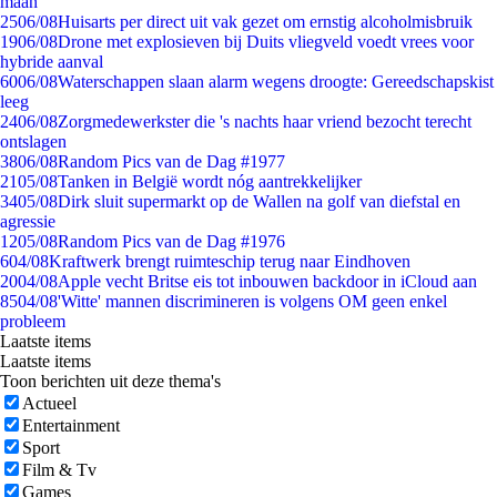
maan
25
06/08
Huisarts per direct uit vak gezet om ernstig alcoholmisbruik
19
06/08
Drone met explosieven bij Duits vliegveld voedt vrees voor
hybride aanval
60
06/08
Waterschappen slaan alarm wegens droogte: Gereedschapskist
leeg
24
06/08
Zorgmedewerkster die 's nachts haar vriend bezocht terecht
ontslagen
38
06/08
Random Pics van de Dag #1977
21
05/08
Tanken in België wordt nóg aantrekkelijker
34
05/08
Dirk sluit supermarkt op de Wallen na golf van diefstal en
agressie
12
05/08
Random Pics van de Dag #1976
6
04/08
Kraftwerk brengt ruimteschip terug naar Eindhoven
20
04/08
Apple vecht Britse eis tot inbouwen backdoor in iCloud aan
85
04/08
'Witte' mannen discrimineren is volgens OM geen enkel
probleem
Laatste items
Laatste items
Toon berichten uit deze thema's
Actueel
Entertainment
Sport
Film & Tv
Games