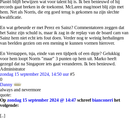
Piastri blijft bewijzen wat voor talent hij is. Ik ben benieuwd of hij
records gaat breken in de toekomst. McLaren mag/moet blij zijn met
hem. Net als Norris, die erg goed terug is gekomen na zijn slechte
kwalificatie.
En wat gebeurde er met Perez en Sainz? Commentatoren zeggen dat
het Sainz zijn schuld is, maar ik zag in de replay van de board cam van
Sainz hem niet echt iets fout doen. Verder nog te weinig herhalingen
van beelden gezien om een mening te kunnen vormen hierover.
En Verstappen, tsja, einde van een tijdperk of een dipje? Gelukkig
voor hem loopt Norris "maar" 3 punten op hem uit. Marko heeft
gezegd dat na Singapore iets gaat veranderen. Ik ben benieuwd.
Administrator
zondag 15 september 2024, 14:50 uur
#5
0
Danny
always and nevermore
quote:
Op
zondag 15 september 2024 @ 14:47
schreef
bianconeri
het
volgende:
[..]