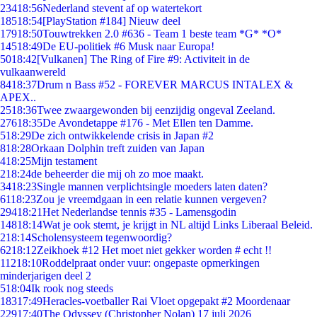
234
18:56
Nederland stevent af op watertekort
185
18:54
[PlayStation #184] Nieuw deel
179
18:50
Touwtrekken 2.0 #636 - Team 1 beste team *G* *O*
145
18:49
De EU-politiek #6 Musk naar Europa!
50
18:42
[Vulkanen] The Ring of Fire #9: Activiteit in de
vulkaanwereld
84
18:37
Drum n Bass #52 - FOREVER MARCUS INTALEX &
APEX..
25
18:36
Twee zwaargewonden bij eenzijdig ongeval Zeeland.
276
18:35
De Avondetappe #176 - Met Ellen ten Damme.
5
18:29
De zich ontwikkelende crisis in Japan #2
8
18:28
Orkaan Dolphin treft zuiden van Japan
4
18:25
Mijn testament
2
18:24
de beheerder die mij oh zo moe maakt.
34
18:23
Single mannen verplichtsingle moeders laten daten?
61
18:23
Zou je vreemdgaan in een relatie kunnen vergeven?
294
18:21
Het Nederlandse tennis #35 - Lamensgodin
148
18:14
Wat je ook stemt, je krijgt in NL altijd Links Liberaal Beleid.
2
18:14
Scholensysteem tegenwoordig?
62
18:12
Zeikhoek #12 Het moet niet gekker worden # echt !!
112
18:10
Roddelpraat onder vuur: ongepaste opmerkingen
minderjarigen deel 2
5
18:04
Ik rook nog steeds
183
17:49
Heracles-voetballer Rai Vloet opgepakt #2 Moordenaar
229
17:40
The Odyssey (Christopher Nolan) 17 juli 2026