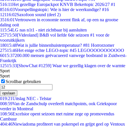
5
16:11
Het gezellige Eurojackpot KNVB Bekertopic 2026/27 #1
85
16:03
Voorspellingstopic: Wie is hier de weerkundige? #16
121
16:02
Saxofoon sound (deel 2)
35
16:01
Vertrouwen in economie neemt flink af, op een na grootse
daling ooit
1
15:54
LG nas n1t1 - niet zichtbaar bij aansluiten
257
15:50
[Videoland] B&B vol liefde 6de seizoen #1 voor de
vooruitkijkers
180
15:48
Wat is jullie binnenhuistemperatuur? #81 Horrorzomer
275
15:46
Het enige echte LEGO-topic #45 LEGOOOOOOOOOOO
60
15:37
200.000 mensen geëvacueerd vanwege bosbrand in Zuidwest-
Frankrijk
125
15:33
[ShowChat #1259] Waar we gezellig klagen over de warmte
Sport
Sport
Scrollbar gebruiken
opslaan
0
19:21
Uitslag NEC - Telstar
0
08:59
Van de Zandschulp overleeft matchpoints, ook Griekspoor
verder in Montreal
1
08:56
Excelsior opent seizoen met ruime zege op promovendus
Cambuur
4
04:46
Niewiadoma profiteert van pokerspel en grijpt geel op Ventoux