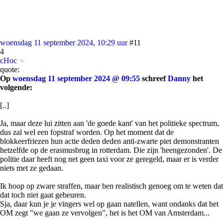
woensdag 11 september 2024, 10:29 uur
#11
4
cHoc
quote:
Op
woensdag 11 september 2024 @ 09:55
schreef
Danny
het
volgende:
[..]
Ja, maar deze lui zitten aan 'de goede kant' van het politieke spectrum,
dus zal wel een fopstraf worden. Op het moment dat de
blokkeerfriezen hun actie deden deden anti-zwarte piet demonstranten
hetzelfde op de erasmusbrug in rotterdam. Die zijn 'heengezonden'. De
politie daar heeft nog net geen taxi voor ze geregeld, maar er is verder
niets met ze gedaan.
Ik hoop op zware straffen, maar ben realistisch genoeg om te weten dat
dat toch niet gaat gebeuren.
Sja, daar kun je je vingers wel op gaan natellen, want ondanks dat het
OM zegt "we gaan ze vervolgen", het is het OM van Amsterdam...