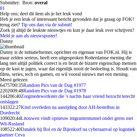
Submitter:
Bron:
overal
81
Help ons; deel dit item als je het leuk vond
Heb je een leuk of interessant bericht gevonden dat je graag op FOK!
terug ziet?
Tip ons dan via de submit!
Zoek jij altijd de leukste nieuwtjes en kun je daar leuk over schrijven?
Meld je aan als nieuwsposter!
Danny
Danny is de initiatiefnemer, oprichter en eigenaar van FOK.nl. Hij is
maar zelden serieus, heeft een uitgesproken Rotterdamse mening die
lang niet altijd politiek correct is en bezit de bizarre eigenschap mensen
op de kast te jagen, waar dat eigenlijk nooit de bedoeling is. Houdt van
films, series, tech en gamen, en wil vooral nieuws met een mening.
Meest gelezen
64757
00:35
Random Pics van de Dag #1977
22020
09:48
Random Pics van de Dag #1978
1442
06:40
Zorgmedewerkster die 's nachts haar vriend bezocht terecht
ontslagen
1433
22:27
Kind overleden na aanrijding door AH-bestelbus in
Dordrecht
1090
20:44
Litouwen vindt opnieuw migrantentunnel onder grens met
Wit-Rusland
1085
22:40
Datalek bij Bol en de Bijenkorf na cyberaanval op logistiek
partner Ceva