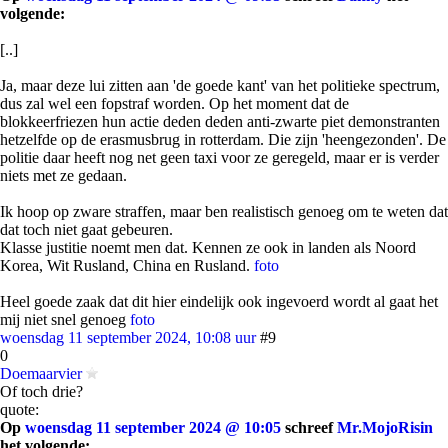
volgende:
[..]
Ja, maar deze lui zitten aan 'de goede kant' van het politieke spectrum,
dus zal wel een fopstraf worden. Op het moment dat de
blokkeerfriezen hun actie deden deden anti-zwarte piet demonstranten
hetzelfde op de erasmusbrug in rotterdam. Die zijn 'heengezonden'. De
politie daar heeft nog net geen taxi voor ze geregeld, maar er is verder
niets met ze gedaan.
Ik hoop op zware straffen, maar ben realistisch genoeg om te weten dat
dat toch niet gaat gebeuren.
Klasse justitie noemt men dat. Kennen ze ook in landen als Noord
Korea, Wit Rusland, China en Rusland.
foto
Heel goede zaak dat dit hier eindelijk ook ingevoerd wordt al gaat het
mij niet snel genoeg
foto
woensdag 11 september 2024, 10:08 uur
#9
0
Doemaarvier
Of toch drie?
quote:
Op
woensdag 11 september 2024 @ 10:05
schreef
Mr.MojoRisin
het volgende: