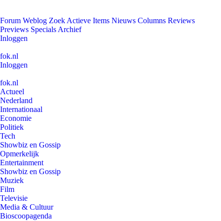
Forum
Weblog
Zoek
Actieve Items
Nieuws
Columns
Reviews
Previews
Specials
Archief
Inloggen
fok.nl
Inloggen
fok.nl
Actueel
Nederland
Internationaal
Economie
Politiek
Tech
Showbiz en Gossip
Opmerkelijk
Entertainment
Showbiz en Gossip
Muziek
Film
Televisie
Media & Cultuur
Bioscoopagenda