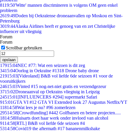
81
19:50
'Witte' mannen discrimineren is volgens OM geen enkel
probleem
26
19:49
Doden bij Oekraïense droneaanvallen op Moskou en Sint-
Petersburg
30
19:44
Alaska Airlines heeft er genoeg van en zet Christelijke
influencer uit vliegtuig
Forum
Forum
Scrollbar gebruiken
opslaan
179
15:04
NEC #77: Wat een seizoen is dit zeg
34
15:04
Oorlog in Oekraïne #1318 Drone baby drone
219
15:03
[Videoland] B&B vol liefde 6de seizoen #1 voor de
vooruitkijkers
246
15:03
Vinted #15 nog-net-niet gratis en verzendgezeur
37
15:02
Droneaanval op Oekrains vliegtuig in Leipzig
245
15:01
[INFLUENCERS #294] supermarkt Safari
9
15:01
GTA VI #12 GTA VI Extended look 27 Augustus Netflix/YT
118
14:58
Wat lees je nu? #96 zomerlezen
295
14:58
[Crowdfunding] #442 Golfbanen en betere projecten.....
18
14:58
Huisarts doet haar werk onder invloed van alcohol
91
14:58
[RTL] B&B vol liefde 6de seizoen #4
53
14:58
Covid19 the aftermath #17 bananenmilkshake