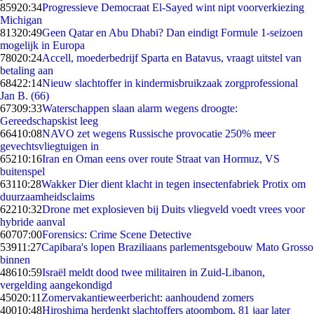
859
20:34
Progressieve Democraat El-Sayed wint nipt voorverkiezing
Michigan
813
20:49
Geen Qatar en Abu Dhabi? Dan eindigt Formule 1-seizoen
mogelijk in Europa
780
20:24
Accell, moederbedrijf Sparta en Batavus, vraagt uitstel van
betaling aan
684
22:14
Nieuw slachtoffer in kindermisbruikzaak zorgprofessional
Jan B. (66)
673
09:33
Waterschappen slaan alarm wegens droogte:
Gereedschapskist leeg
664
10:08
NAVO zet wegens Russische provocatie 250% meer
gevechtsvliegtuigen in
652
10:16
Iran en Oman eens over route Straat van Hormuz, VS
buitenspel
631
10:28
Wakker Dier dient klacht in tegen insectenfabriek Protix om
duurzaamheidsclaims
622
10:32
Drone met explosieven bij Duits vliegveld voedt vrees voor
hybride aanval
607
07:00
Forensics: Crime Scene Detective
539
11:27
Capibara's lopen Braziliaans parlementsgebouw Mato Grosso
binnen
486
10:59
Israël meldt dood twee militairen in Zuid-Libanon,
vergelding aangekondigd
450
20:11
Zomervakantieweerbericht: aanhoudend zomers
400
10:48
Hiroshima herdenkt slachtoffers atoombom, 81 jaar later