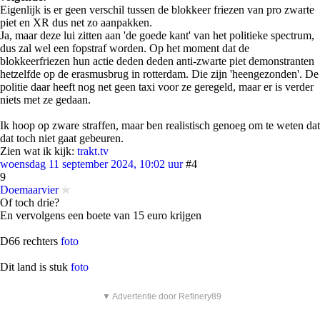
Eigenlijk is er geen verschil tussen de blokkeer friezen van pro zwarte
piet en XR dus net zo aanpakken.
Ja, maar deze lui zitten aan 'de goede kant' van het politieke spectrum,
dus zal wel een fopstraf worden. Op het moment dat de
blokkeerfriezen hun actie deden deden anti-zwarte piet demonstranten
hetzelfde op de erasmusbrug in rotterdam. Die zijn 'heengezonden'. De
politie daar heeft nog net geen taxi voor ze geregeld, maar er is verder
niets met ze gedaan.
Ik hoop op zware straffen, maar ben realistisch genoeg om te weten dat
dat toch niet gaat gebeuren.
Zien wat ik kijk:
trakt.tv
woensdag 11 september 2024, 10:02 uur
#4
9
Doemaarvier
Of toch drie?
En vervolgens een boete van 15 euro krijgen
D66 rechters
foto
Dit land is stuk
foto
▼ Advertentie door Refinery89