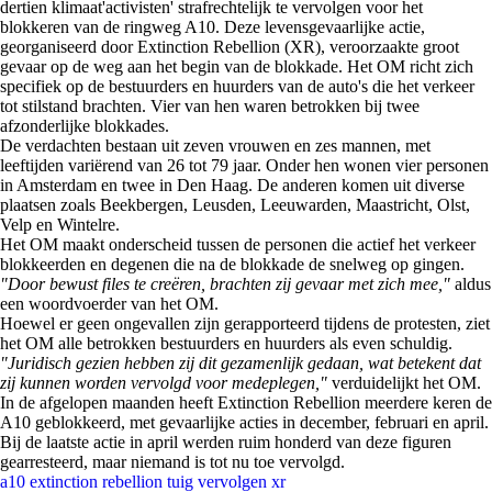
dertien klimaat'activisten' strafrechtelijk te vervolgen voor het
blokkeren van de ringweg A10. Deze levensgevaarlijke actie,
georganiseerd door Extinction Rebellion (XR), veroorzaakte groot
gevaar op de weg aan het begin van de blokkade. Het OM richt zich
specifiek op de bestuurders en huurders van de auto's die het verkeer
tot stilstand brachten. Vier van hen waren betrokken bij twee
afzonderlijke blokkades.
De verdachten bestaan uit zeven vrouwen en zes mannen, met
leeftijden variërend van 26 tot 79 jaar. Onder hen wonen vier personen
in Amsterdam en twee in Den Haag. De anderen komen uit diverse
plaatsen zoals Beekbergen, Leusden, Leeuwarden, Maastricht, Olst,
Velp en Wintelre.
Het OM maakt onderscheid tussen de personen die actief het verkeer
blokkeerden en degenen die na de blokkade de snelweg op gingen.
"Door bewust files te creëren, brachten zij gevaar met zich mee,"
aldus
een woordvoerder van het OM.
Hoewel er geen ongevallen zijn gerapporteerd tijdens de protesten, ziet
het OM alle betrokken bestuurders en huurders als even schuldig.
"Juridisch gezien hebben zij dit gezamenlijk gedaan, wat betekent dat
zij kunnen worden vervolgd voor medeplegen,"
verduidelijkt het OM.
In de afgelopen maanden heeft Extinction Rebellion meerdere keren de
A10 geblokkeerd, met gevaarlijke acties in december, februari en april.
Bij de laatste actie in april werden ruim honderd van deze figuren
gearresteerd, maar niemand is tot nu toe vervolgd.
a10
extinction rebellion
tuig
vervolgen
xr