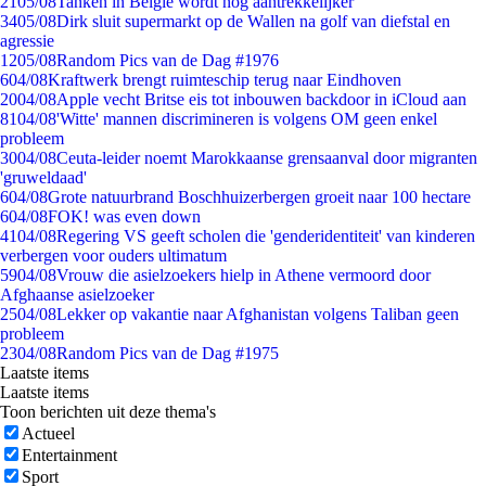
21
05/08
Tanken in België wordt nóg aantrekkelijker
34
05/08
Dirk sluit supermarkt op de Wallen na golf van diefstal en
agressie
12
05/08
Random Pics van de Dag #1976
6
04/08
Kraftwerk brengt ruimteschip terug naar Eindhoven
20
04/08
Apple vecht Britse eis tot inbouwen backdoor in iCloud aan
81
04/08
'Witte' mannen discrimineren is volgens OM geen enkel
probleem
30
04/08
Ceuta-leider noemt Marokkaanse grensaanval door migranten
'gruweldaad'
6
04/08
Grote natuurbrand Boschhuizerbergen groeit naar 100 hectare
6
04/08
FOK! was even down
41
04/08
Regering VS geeft scholen die 'genderidentiteit' van kinderen
verbergen voor ouders ultimatum
59
04/08
Vrouw die asielzoekers hielp in Athene vermoord door
Afghaanse asielzoeker
25
04/08
Lekker op vakantie naar Afghanistan volgens Taliban geen
probleem
23
04/08
Random Pics van de Dag #1975
Laatste items
Laatste items
Toon berichten uit deze thema's
Actueel
Entertainment
Sport