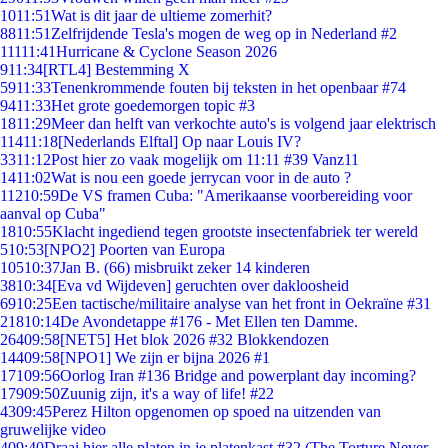
10
11:51
Wat is dit jaar de ultieme zomerhit?
88
11:51
Zelfrijdende Tesla's mogen de weg op in Nederland #2
111
11:41
Hurricane & Cyclone Season 2026
9
11:34
[RTL4] Bestemming X
59
11:33
Tenenkrommende fouten bij teksten in het openbaar #74
94
11:33
Het grote goedemorgen topic #3
18
11:29
Meer dan helft van verkochte auto's is volgend jaar elektrisch
114
11:18
[Nederlands Elftal] Op naar Louis IV?
33
11:12
Post hier zo vaak mogelijk om 11:11 #39 Vanz11
14
11:02
Wat is nou een goede jerrycan voor in de auto ?
112
10:59
De VS framen Cuba: "Amerikaanse voorbereiding voor
aanval op Cuba"
18
10:55
Klacht ingediend tegen grootste insectenfabriek ter wereld
5
10:53
[NPO2] Poorten van Europa
105
10:37
Jan B. (66) misbruikt zeker 14 kinderen
38
10:34
[Eva vd Wijdeven] geruchten over dakloosheid
69
10:25
Een tactische/militaire analyse van het front in Oekraïne #31
218
10:14
De Avondetappe #176 - Met Ellen ten Damme.
264
09:58
[NET5] Het blok 2026 #32 Blokkendozen
144
09:58
[NPO1] We zijn er bijna 2026 #1
171
09:56
Oorlog Iran #136 Bridge and powerplant day incoming?
179
09:50
Zuunig zijn, it's a way of life! #22
43
09:45
Perez Hilton opgenomen op spoed na uitzenden van
gruwelijke video
4
09:40
Draai hier alle platen in je platenkast #32 (The Torture Never