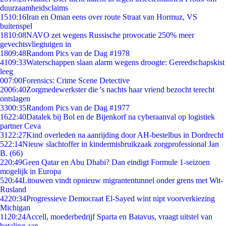
duurzaamheidsclaims
15
10:16
Iran en Oman eens over route Straat van Hormuz, VS
buitenspel
18
10:08
NAVO zet wegens Russische provocatie 250% meer
gevechtsvliegtuigen in
18
09:48
Random Pics van de Dag #1978
41
09:33
Waterschappen slaan alarm wegens droogte: Gereedschapskist
leeg
0
07:00
Forensics: Crime Scene Detective
20
06:40
Zorgmedewerkster die 's nachts haar vriend bezocht terecht
ontslagen
33
00:35
Random Pics van de Dag #1977
16
22:40
Datalek bij Bol en de Bijenkorf na cyberaanval op logistiek
partner Ceva
31
22:27
Kind overleden na aanrijding door AH-bestelbus in Dordrecht
5
22:14
Nieuw slachtoffer in kindermisbruikzaak zorgprofessional Jan
B. (66)
2
20:49
Geen Qatar en Abu Dhabi? Dan eindigt Formule 1-seizoen
mogelijk in Europa
5
20:44
Litouwen vindt opnieuw migrantentunnel onder grens met Wit-
Rusland
42
20:34
Progressieve Democraat El-Sayed wint nipt voorverkiezing
Michigan
11
20:24
Accell, moederbedrijf Sparta en Batavus, vraagt uitstel van
betaling aan