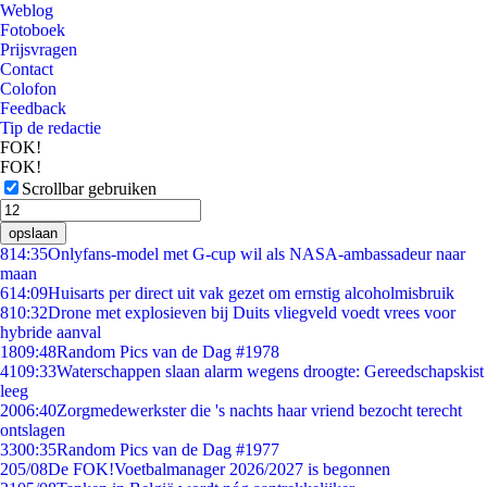
Weblog
Fotoboek
Prijsvragen
Contact
Colofon
Feedback
Tip de redactie
FOK!
FOK!
Scrollbar gebruiken
opslaan
8
14:35
Onlyfans-model met G-cup wil als NASA-ambassadeur naar
maan
6
14:09
Huisarts per direct uit vak gezet om ernstig alcoholmisbruik
8
10:32
Drone met explosieven bij Duits vliegveld voedt vrees voor
hybride aanval
18
09:48
Random Pics van de Dag #1978
41
09:33
Waterschappen slaan alarm wegens droogte: Gereedschapskist
leeg
20
06:40
Zorgmedewerkster die 's nachts haar vriend bezocht terecht
ontslagen
33
00:35
Random Pics van de Dag #1977
2
05/08
De FOK!Voetbalmanager 2026/2027 is begonnen