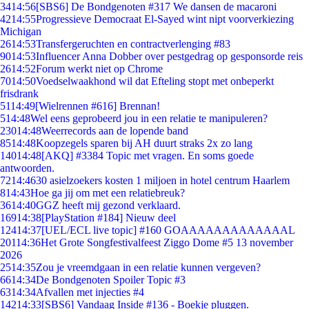
34
14:56
[SBS6] De Bondgenoten #317 We dansen de macaroni
42
14:55
Progressieve Democraat El-Sayed wint nipt voorverkiezing
Michigan
26
14:53
Transfergeruchten en contractverlenging #83
90
14:53
Influencer Anna Dobber over pestgedrag op gesponsorde reis
26
14:52
Forum werkt niet op Chrome
70
14:50
Voedselwaakhond wil dat Efteling stopt met onbeperkt
frisdrank
51
14:49
[Wielrennen #616] Brennan!
5
14:48
Wel eens geprobeerd jou in een relatie te manipuleren?
230
14:48
Weerrecords aan de lopende band
85
14:48
Koopzegels sparen bij AH duurt straks 2x zo lang
140
14:48
[AKQ] #3384 Topic met vragen. En soms goede
antwoorden.
72
14:46
30 asielzoekers kosten 1 miljoen in hotel centrum Haarlem
8
14:43
Hoe ga jij om met een relatiebreuk?
36
14:40
GGZ heeft mij gezond verklaard.
169
14:38
[PlayStation #184] Nieuw deel
124
14:37
[UEL/ECL live topic] #160 GOAAAAAAAAAAAAAL
201
14:36
Het Grote Songfestivalfeest Ziggo Dome #5 13 november
2026
25
14:35
Zou je vreemdgaan in een relatie kunnen vergeven?
66
14:34
De Bondgenoten Spoiler Topic #3
63
14:34
Afvallen met injecties #4
142
14:33
[SBS6] Vandaag Inside #136 - Boekje pluggen.