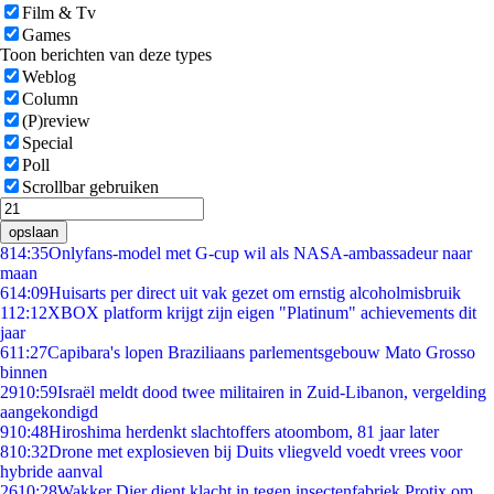
Film & Tv
Games
Toon berichten van deze types
Weblog
Column
(P)review
Special
Poll
Scrollbar gebruiken
opslaan
8
14:35
Onlyfans-model met G-cup wil als NASA-ambassadeur naar
maan
6
14:09
Huisarts per direct uit vak gezet om ernstig alcoholmisbruik
1
12:12
XBOX platform krijgt zijn eigen "Platinum" achievements dit
jaar
6
11:27
Capibara's lopen Braziliaans parlementsgebouw Mato Grosso
binnen
29
10:59
Israël meldt dood twee militairen in Zuid-Libanon, vergelding
aangekondigd
9
10:48
Hiroshima herdenkt slachtoffers atoombom, 81 jaar later
8
10:32
Drone met explosieven bij Duits vliegveld voedt vrees voor
hybride aanval
26
10:28
Wakker Dier dient klacht in tegen insectenfabriek Protix om