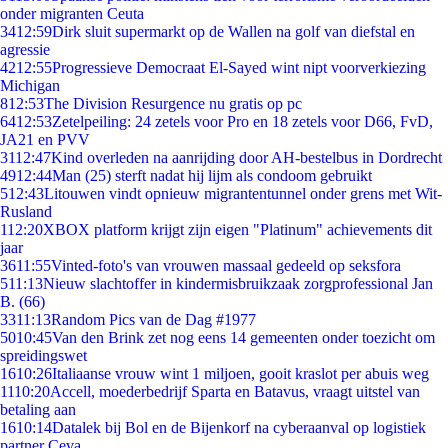
onder migranten Ceuta
34
12:59
Dirk sluit supermarkt op de Wallen na golf van diefstal en
agressie
42
12:55
Progressieve Democraat El-Sayed wint nipt voorverkiezing
Michigan
8
12:53
The Division Resurgence nu gratis op pc
64
12:53
Zetelpeiling: 24 zetels voor Pro en 18 zetels voor D66, FvD,
JA21 en PVV
31
12:47
Kind overleden na aanrijding door AH-bestelbus in Dordrecht
49
12:44
Man (25) sterft nadat hij lijm als condoom gebruikt
5
12:43
Litouwen vindt opnieuw migrantentunnel onder grens met Wit-
Rusland
1
12:20
XBOX platform krijgt zijn eigen "Platinum" achievements dit
jaar
36
11:55
Vinted-foto's van vrouwen massaal gedeeld op seksfora
5
11:13
Nieuw slachtoffer in kindermisbruikzaak zorgprofessional Jan
B. (66)
33
11:13
Random Pics van de Dag #1977
50
10:45
Van den Brink zet nog eens 14 gemeenten onder toezicht om
spreidingswet
16
10:26
Italiaanse vrouw wint 1 miljoen, gooit kraslot per abuis weg
11
10:20
Accell, moederbedrijf Sparta en Batavus, vraagt uitstel van
betaling aan
16
10:14
Datalek bij Bol en de Bijenkorf na cyberaanval op logistiek
partner Ceva