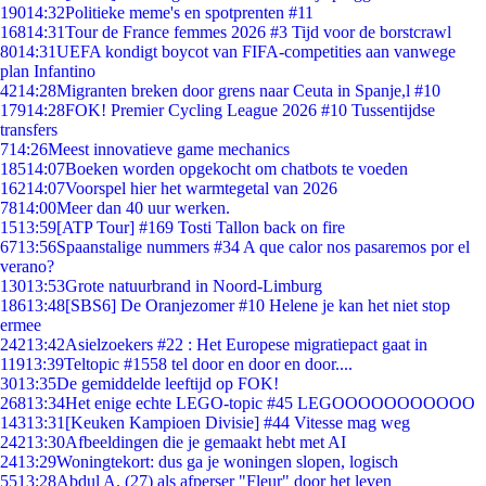
190
14:32
Politieke meme's en spotprenten #11
168
14:31
Tour de France femmes 2026 #3 Tijd voor de borstcrawl
80
14:31
UEFA kondigt boycot van FIFA-competities aan vanwege
plan Infantino
42
14:28
Migranten breken door grens naar Ceuta in Spanje,l #10
179
14:28
FOK! Premier Cycling League 2026 #10 Tussentijdse
transfers
7
14:26
Meest innovatieve game mechanics
185
14:07
Boeken worden opgekocht om chatbots te voeden
162
14:07
Voorspel hier het warmtegetal van 2026
78
14:00
Meer dan 40 uur werken.
15
13:59
[ATP Tour] #169 Tosti Tallon back on fire
67
13:56
Spaanstalige nummers #34 A que calor nos pasaremos por el
verano?
130
13:53
Grote natuurbrand in Noord-Limburg
186
13:48
[SBS6] De Oranjezomer #10 Helene je kan het niet stop
ermee
242
13:42
Asielzoekers #22 : Het Europese migratiepact gaat in
119
13:39
Teltopic #1558 tel door en door en door....
30
13:35
De gemiddelde leeftijd op FOK!
268
13:34
Het enige echte LEGO-topic #45 LEGOOOOOOOOOOO
143
13:31
[Keuken Kampioen Divisie] #44 Vitesse mag weg
242
13:30
Afbeeldingen die je gemaakt hebt met AI
24
13:29
Woningtekort: dus ga je woningen slopen, logisch
55
13:28
Abdul A. (27) als afperser "Fleur" door het leven