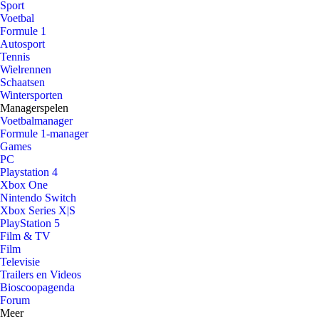
Sport
Voetbal
Formule 1
Autosport
Tennis
Wielrennen
Schaatsen
Wintersporten
Managerspelen
Voetbalmanager
Formule 1-manager
Games
PC
Playstation 4
Xbox One
Nintendo Switch
Xbox Series X|S
PlayStation 5
Film & TV
Film
Televisie
Trailers en Videos
Bioscoopagenda
Forum
Meer