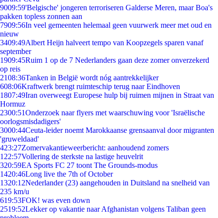
90
09:59
'Belgische' jongeren terroriseren Galderse Meren, maar Boa's
pakken topless zonnen aan
79
09:56
In veel gemeenten helemaal geen vuurwerk meer met oud en
nieuw
34
09:49
Albert Heijn halveert tempo van Koopzegels sparen vanaf
september
19
09:45
Ruim 1 op de 7 Nederlanders gaan deze zomer onverzekerd
op reis
21
08:36
Tanken in België wordt nóg aantrekkelijker
6
08:06
Kraftwerk brengt ruimteschip terug naar Eindhoven
18
07:49
Iran overweegt Europese hulp bij ruimen mijnen in Straat van
Hormuz
23
00:51
Onderzoek naar flyers met waarschuwing voor 'Israëlische
oorlogsmisdadigers'
30
00:44
Ceuta-leider noemt Marokkaanse grensaanval door migranten
'gruweldaad'
4
23:27
Zomervakantieweerbericht: aanhoudend zomers
1
22:57
Vollering de sterkste na lastige heuvelrit
3
20:59
EA Sports FC 27 toont The Grounds-modus
14
20:46
Long live the 7th of October
13
20:12
Nederlander (23) aangehouden in Duitsland na snelheid van
235 km/u
6
19:53
FOK! was even down
25
19:52
Lekker op vakantie naar Afghanistan volgens Taliban geen
probleem