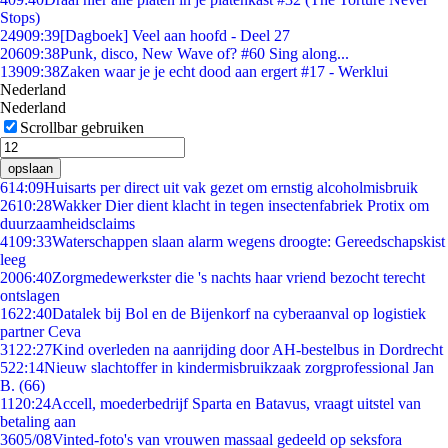
Stops)
249
09:39
[Dagboek] Veel aan hoofd - Deel 27
206
09:38
Punk, disco, New Wave of? #60 Sing along...
139
09:38
Zaken waar je je echt dood aan ergert #17 - Werklui
Nederland
Nederland
Scrollbar gebruiken
opslaan
6
14:09
Huisarts per direct uit vak gezet om ernstig alcoholmisbruik
26
10:28
Wakker Dier dient klacht in tegen insectenfabriek Protix om
duurzaamheidsclaims
41
09:33
Waterschappen slaan alarm wegens droogte: Gereedschapskist
leeg
20
06:40
Zorgmedewerkster die 's nachts haar vriend bezocht terecht
ontslagen
16
22:40
Datalek bij Bol en de Bijenkorf na cyberaanval op logistiek
partner Ceva
31
22:27
Kind overleden na aanrijding door AH-bestelbus in Dordrecht
5
22:14
Nieuw slachtoffer in kindermisbruikzaak zorgprofessional Jan
B. (66)
11
20:24
Accell, moederbedrijf Sparta en Batavus, vraagt uitstel van
betaling aan
36
05/08
Vinted-foto's van vrouwen massaal gedeeld op seksfora