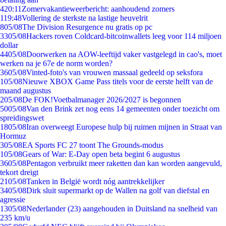
4
20:11
Zomervakantieweerbericht: aanhoudend zomers
1
19:48
Vollering de sterkste na lastige heuvelrit
8
05/08
The Division Resurgence nu gratis op pc
33
05/08
Hackers roven Coldcard-bitcoinwallets leeg voor 114 miljoen
dollar
44
05/08
Doorwerken na AOW-leeftijd vaker vastgelegd in cao's, moet
werken na je 67e de norm worden?
36
05/08
Vinted-foto's van vrouwen massaal gedeeld op seksfora
1
05/08
Nieuwe XBOX Game Pass titels voor de eerste helft van de
maand augustus
2
05/08
De FOK!Voetbalmanager 2026/2027 is begonnen
50
05/08
Van den Brink zet nog eens 14 gemeenten onder toezicht om
spreidingswet
18
05/08
Iran overweegt Europese hulp bij ruimen mijnen in Straat van
Hormuz
3
05/08
EA Sports FC 27 toont The Grounds-modus
1
05/08
Gears of War: E-Day open beta begint 6 augustus
36
05/08
Pentagon verbruikt meer raketten dan kan worden aangevuld,
tekort dreigt
21
05/08
Tanken in België wordt nóg aantrekkelijker
34
05/08
Dirk sluit supermarkt op de Wallen na golf van diefstal en
agressie
13
05/08
Nederlander (23) aangehouden in Duitsland na snelheid van
235 km/u