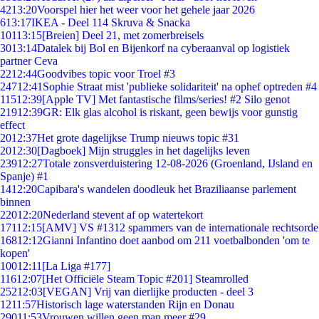
42
13:20
Voorspel hier het weer voor het gehele jaar 2026
6
13:17
IKEA - Deel 114 Skruva & Snacka
101
13:15
[Breien] Deel 21, met zomerbreisels
30
13:14
Datalek bij Bol en Bijenkorf na cyberaanval op logistiek
partner Ceva
22
12:44
Goodvibes topic voor Troel #3
247
12:41
Sophie Straat mist 'publieke solidariteit' na ophef optreden #4
115
12:39
[Apple TV] Met fantastische films/series! #2 Silo genot
219
12:39
GR: Elk glas alcohol is riskant, geen bewijs voor gunstig
effect
20
12:37
Het grote dagelijkse Trump nieuws topic #31
20
12:30
[Dagboek] Mijn struggles in het dagelijks leven
239
12:27
Totale zonsverduistering 12-08-2026 (Groenland, IJsland en
Spanje) #1
14
12:20
Capibara's wandelen doodleuk het Braziliaanse parlement
binnen
220
12:20
Nederland stevent af op watertekort
171
12:15
[AMV] VS #1312 spammers van de internationale rechtsorde
168
12:12
Gianni Infantino doet aanbod om 211 voetbalbonden 'om te
kopen'
100
12:11
[La Liga #177]
116
12:07
[Het Officiële Steam Topic #201] Steamrolled
252
12:03
[VEGAN] Vrij van dierlijke producten - deel 3
12
11:57
Historisch lage waterstanden Rijn en Donau
290
11:53
Vrouwen willen geen man meer #29