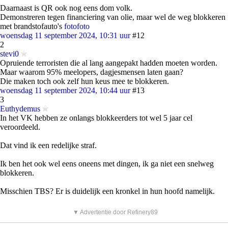
Daarnaast is QR ook nog eens dom volk.
Demonstreren tegen financiering van olie, maar wel de weg blokkeren
met brandstofauto's
foto
foto
woensdag 11 september 2024, 10:31 uur
#12
2
stevi0
Opruiende terroristen die al lang aangepakt hadden moeten worden.
Maar waarom 95% meelopers, dagjesmensen laten gaan?
Die maken toch ook zelf hun keus mee te blokkeren.
woensdag 11 september 2024, 10:44 uur
#13
3
Euthydemus
In het VK hebben ze onlangs blokkeerders tot wel 5 jaar cel
veroordeeld.
Dat vind ik een redelijke straf.
Ik ben het ook wel eens oneens met dingen, ik ga niet een snelweg
blokkeren.
Misschien TBS? Er is duidelijk een kronkel in hun hoofd namelijk.
▼ Advertentie door Refinery89