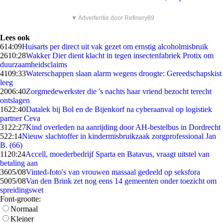
▼ Advertentie door Refinery89
Lees ook
6
14:09
Huisarts per direct uit vak gezet om ernstig alcoholmisbruik
26
10:28
Wakker Dier dient klacht in tegen insectenfabriek Protix om
duurzaamheidsclaims
41
09:33
Waterschappen slaan alarm wegens droogte: Gereedschapskist
leeg
20
06:40
Zorgmedewerkster die 's nachts haar vriend bezocht terecht
ontslagen
16
22:40
Datalek bij Bol en de Bijenkorf na cyberaanval op logistiek
partner Ceva
31
22:27
Kind overleden na aanrijding door AH-bestelbus in Dordrecht
5
22:14
Nieuw slachtoffer in kindermisbruikzaak zorgprofessional Jan
B. (66)
11
20:24
Accell, moederbedrijf Sparta en Batavus, vraagt uitstel van
betaling aan
36
05/08
Vinted-foto's van vrouwen massaal gedeeld op seksfora
50
05/08
Van den Brink zet nog eens 14 gemeenten onder toezicht om
spreidingswet
Font-grootte:
Normaal
Kleiner