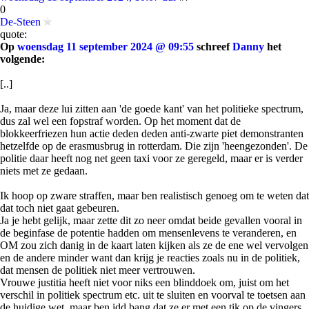
0
De-Steen
quote:
Op
woensdag 11 september 2024 @ 09:55
schreef
Danny
het
volgende:
[..]
Ja, maar deze lui zitten aan 'de goede kant' van het politieke spectrum,
dus zal wel een fopstraf worden. Op het moment dat de
blokkeerfriezen hun actie deden deden anti-zwarte piet demonstranten
hetzelfde op de erasmusbrug in rotterdam. Die zijn 'heengezonden'. De
politie daar heeft nog net geen taxi voor ze geregeld, maar er is verder
niets met ze gedaan.
Ik hoop op zware straffen, maar ben realistisch genoeg om te weten dat
dat toch niet gaat gebeuren.
Ja je hebt gelijk, maar zette dit zo neer omdat beide gevallen vooral in
de beginfase de potentie hadden om mensenlevens te veranderen, en
OM zou zich danig in de kaart laten kijken als ze de ene wel vervolgen
en de andere minder want dan krijg je reacties zoals nu in de politiek,
dat mensen de politiek niet meer vertrouwen.
Vrouwe justitia heeft niet voor niks een blinddoek om, juist om het
verschil in politiek spectrum etc. uit te sluiten en voorval te toetsen aan
de huidige wet, maar ben idd bang dat ze er met een tik op de vingers