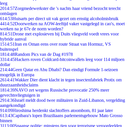
leeg
20
14:57
Zorgmedewerkster die 's nachts haar vriend bezocht terecht
ontslagen
6
14:53
Huisarts per direct uit vak gezet om ernstig alcoholmisbruik
44
14:52
Doorwerken na AOW-leeftijd vaker vastgelegd in cao's, moet
werken na je 67e de norm worden?
8
14:51
Drone met explosieven bij Duits vliegveld voedt vrees voor
hybride aanval
15
14:51
Iran en Oman eens over route Straat van Hormuz, VS
buitenspel
18
14:48
Random Pics van de Dag #1978
33
14:45
Hackers roven Coldcard-bitcoinwallets leeg voor 114 miljoen
dollar
2
14:44
Geen Qatar en Abu Dhabi? Dan eindigt Formule 1-seizoen
mogelijk in Europa
26
14:41
Wakker Dier dient klacht in tegen insectenfabriek Protix om
duurzaamheidsclaims
18
14:39
NAVO zet wegens Russische provocatie 250% meer
gevechtsvliegtuigen in
29
14:36
Israël meldt dood twee militairen in Zuid-Libanon, vergelding
aangekondigd
9
14:09
Hiroshima herdenkt slachtoffers atoombom, 81 jaar later
6
13:43
Capibara's lopen Braziliaans parlementsgebouw Mato Grosso
binnen
31
13:00
Spaanse politie: minstens tien voor terrorisme veroordeelden