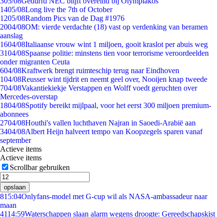
3
05/08
Gedurfd NEC blijft overeind bij Olympiakos
14
05/08
Long live the 7th of October
12
05/08
Random Pics van de Dag #1976
20
04/08
OM: vierde verdachte (18) vast op verdenking van beramen
aanslag
16
04/08
Italiaanse vrouw wint 1 miljoen, gooit kraslot per abuis weg
31
04/08
Spaanse politie: minstens tien voor terrorisme veroordeelden
onder migranten Ceuta
6
04/08
Kraftwerk brengt ruimteschip terug naar Eindhoven
1
04/08
Reusser wint tijdrit en neemt geel over, Nooijen knap tweede
7
04/08
Vakantiekiekje Verstappen en Wolff voedt geruchten over
Mercedes-overstap
18
04/08
Spotify bereikt mijlpaal, voor het eerst 300 miljoen premium-
abonnees
27
04/08
Houthi's vallen luchthaven Najran in Saoedi-Arabië aan
34
04/08
Albert Heijn halveert tempo van Koopzegels sparen vanaf
september
Actieve items
Actieve items
Scrollbar gebruiken
opslaan
8
15:04
Onlyfans-model met G-cup wil als NASA-ambassadeur naar
maan
41
14:59
Waterschappen slaan alarm wegens droogte: Gereedschapskist