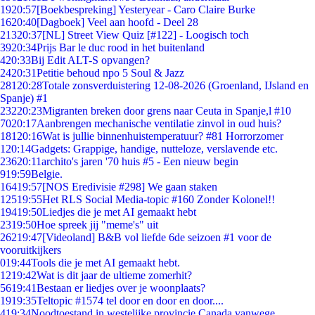
19
20:57
[Boekbespreking] Yesteryear - Caro Claire Burke
16
20:40
[Dagboek] Veel aan hoofd - Deel 28
213
20:37
[NL] Street View Quiz [#122] - Loogisch toch
39
20:34
Prijs Bar le duc rood in het buitenland
4
20:33
Bij Edit ALT-S opvangen?
24
20:31
Petitie behoud npo 5 Soul & Jazz
281
20:28
Totale zonsverduistering 12-08-2026 (Groenland, IJsland en
Spanje) #1
232
20:23
Migranten breken door grens naar Ceuta in Spanje,l #10
70
20:17
Aanbrengen mechanische ventilatie zinvol in oud huis?
181
20:16
Wat is jullie binnenhuistemperatuur? #81 Horrorzomer
1
20:14
Gadgets: Grappige, handige, nutteloze, verslavende etc.
236
20:11
archito's jaren '70 huis #5 - Een nieuw begin
9
19:59
Belgie.
164
19:57
[NOS Eredivisie #298] We gaan staken
125
19:55
Het RLS Social Media-topic #160 Zonder Kolonel!!
194
19:50
Liedjes die je met AI gemaakt hebt
23
19:50
Hoe spreek jij "meme's" uit
262
19:47
[Videoland] B&B vol liefde 6de seizoen #1 voor de
vooruitkijkers
0
19:44
Tools die je met AI gemaakt hebt.
12
19:42
Wat is dit jaar de ultieme zomerhit?
56
19:41
Bestaan er liedjes over je woonplaats?
19
19:35
Teltopic #1574 tel door en door en door....
4
19:34
Noodtoestand in westelijke provincie Canada vanwege