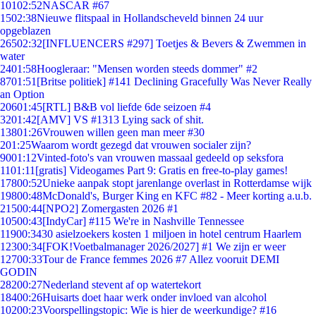
101
02:52
NASCAR #67
15
02:38
Nieuwe flitspaal in Hollandscheveld binnen 24 uur
opgeblazen
265
02:32
[INFLUENCERS #297] Toetjes & Bevers & Zwemmen in
water
24
01:58
Hoogleraar: "Mensen worden steeds dommer" #2
87
01:51
[Britse politiek] #141 Declining Gracefully Was Never Really
an Option
206
01:45
[RTL] B&B vol liefde 6de seizoen #4
32
01:42
[AMV] VS #1313 Lying sack of shit.
138
01:26
Vrouwen willen geen man meer #30
2
01:25
Waarom wordt gezegd dat vrouwen socialer zijn?
90
01:12
Vinted-foto's van vrouwen massaal gedeeld op seksfora
11
01:11
[gratis] Videogames Part 9: Gratis en free-to-play games!
178
00:52
Unieke aanpak stopt jarenlange overlast in Rotterdamse wijk
198
00:48
McDonald's, Burger King en KFC #82 - Meer korting a.u.b.
215
00:44
[NPO2] Zomergasten 2026 #1
105
00:43
[IndyCar] #115 We're in Nashville Tennessee
119
00:34
30 asielzoekers kosten 1 miljoen in hotel centrum Haarlem
123
00:34
[FOK!Voetbalmanager 2026/2027] #1 We zijn er weer
127
00:33
Tour de France femmes 2026 #7 Allez vooruit DEMI
GODIN
282
00:27
Nederland stevent af op watertekort
184
00:26
Huisarts doet haar werk onder invloed van alcohol
102
00:23
Voorspellingstopic: Wie is hier de weerkundige? #16