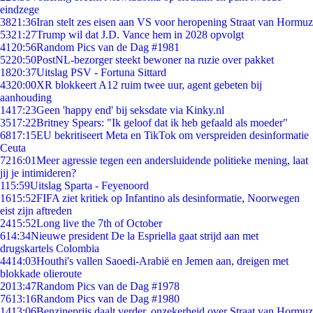
eindzege
38
21:36
Iran stelt zes eisen aan VS voor heropening Straat van Hormuz
53
21:27
Trump wil dat J.D. Vance hem in 2028 opvolgt
41
20:56
Random Pics van de Dag #1981
52
20:50
PostNL-bezorger steekt bewoner na ruzie over pakket
18
20:37
Uitslag PSV - Fortuna Sittard
43
20:00
XR blokkeert A12 ruim twee uur, agent gebeten bij
aanhouding
14
17:23
Geen 'happy end' bij seksdate via Kinky.nl
35
17:22
Britney Spears: "Ik geloof dat ik heb gefaald als moeder"
68
17:15
EU bekritiseert Meta en TikTok om verspreiden desinformatie
Ceuta
72
16:01
Meer agressie tegen een andersluidende politieke mening, laat
jij je intimideren?
1
15:59
Uitslag Sparta - Feyenoord
16
15:52
FIFA ziet kritiek op Infantino als desinformatie, Noorwegen
eist zijn aftreden
24
15:52
Long live the 7th of October
6
14:34
Nieuwe president De la Espriella gaat strijd aan met
drugskartels Colombia
44
14:03
Houthi's vallen Saoedi-Arabië en Jemen aan, dreigen met
blokkade olieroute
20
13:47
Random Pics van de Dag #1978
76
13:16
Random Pics van de Dag #1980
14
13:06
Benzineprijs daalt verder, onzekerheid over Straat van Hormuz