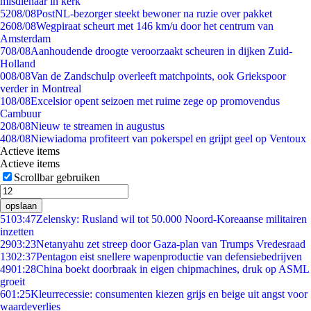
misdienaar in kerk
52
08/08
PostNL-bezorger steekt bewoner na ruzie over pakket
26
08/08
Wegpiraat scheurt met 146 km/u door het centrum van
Amsterdam
7
08/08
Aanhoudende droogte veroorzaakt scheuren in dijken Zuid-
Holland
0
08/08
Van de Zandschulp overleeft matchpoints, ook Griekspoor
verder in Montreal
1
08/08
Excelsior opent seizoen met ruime zege op promovendus
Cambuur
2
08/08
Nieuw te streamen in augustus
4
08/08
Niewiadoma profiteert van pokerspel en grijpt geel op Ventoux
Actieve items
Actieve items
Scrollbar gebruiken
opslaan
51
03:47
Zelensky: Rusland wil tot 50.000 Noord-Koreaanse militairen
inzetten
29
03:23
Netanyahu zet streep door Gaza-plan van Trumps Vredesraad
13
02:37
Pentagon eist snellere wapenproductie van defensiebedrijven
49
01:28
China boekt doorbraak in eigen chipmachines, druk op ASML
groeit
6
01:25
Kleurrecessie: consumenten kiezen grijs en beige uit angst voor
waardeverlies