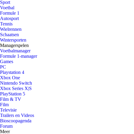
Sport
Voetbal
Formule 1
Autosport
Tennis
Wielrennen
Schaatsen
Wintersporten
Managerspelen
Voetbalmanager
Formule 1-manager
Games
PC
Playstation 4
Xbox One
Nintendo Switch
Xbox Series X|S
PlayStation 5
Film & TV
Film
Televisie
Trailers en Videos
Bioscoopagenda
Forum
Meer