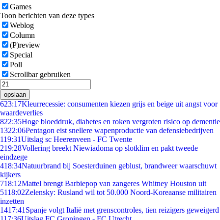
Games
Toon berichten van deze types
Weblog
Column
(P)review
Special
Poll
Scrollbar gebruiken
opslaan
6
23:17
Kleurrecessie: consumenten kiezen grijs en beige uit angst voor
waardeverlies
8
22:35
Hoge bloeddruk, diabetes en roken vergroten risico op dementie
13
22:06
Pentagon eist snellere wapenproductie van defensiebedrijven
1
19:31
Uitslag sc Heerenveen - FC Twente
2
19:28
Vollering breekt Niewiadoma op slotklim en pakt tweede
eindzege
4
18:34
Natuurbrand bij Soesterduinen geblust, brandweer waarschuwt
kijkers
7
18:12
Mattel brengt Barbiepop van zangeres Whitney Houston uit
51
18:02
Zelensky: Rusland wil tot 50.000 Noord-Koreaanse militairen
inzetten
14
17:41
Spanje volgt Italië met grenscontroles, tien reizigers geweigerd
1
17:36
Uitslag FC Groningen - FC Utrecht