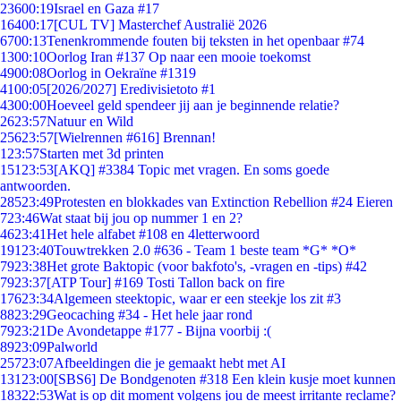
236
00:19
Israel en Gaza #17
164
00:17
[CUL TV] Masterchef Australië 2026
67
00:13
Tenenkrommende fouten bij teksten in het openbaar #74
13
00:10
Oorlog Iran #137 Op naar een mooie toekomst
49
00:08
Oorlog in Oekraïne #1319
41
00:05
[2026/2027] Eredivisietoto #1
43
00:00
Hoeveel geld spendeer jij aan je beginnende relatie?
26
23:57
Natuur en Wild
256
23:57
[Wielrennen #616] Brennan!
1
23:57
Starten met 3d printen
151
23:53
[AKQ] #3384 Topic met vragen. En soms goede
antwoorden.
285
23:49
Protesten en blokkades van Extinction Rebellion #24 Eieren
7
23:46
Wat staat bij jou op nummer 1 en 2?
46
23:41
Het hele alfabet #108 en 4letterwoord
191
23:40
Touwtrekken 2.0 #636 - Team 1 beste team *G* *O*
79
23:38
Het grote Baktopic (voor bakfoto's, -vragen en -tips) #42
79
23:37
[ATP Tour] #169 Tosti Tallon back on fire
176
23:34
Algemeen steektopic, waar er een steekje los zit #3
88
23:29
Geocaching #34 - Het hele jaar rond
79
23:21
De Avondetappe #177 - Bijna voorbij :(
89
23:09
Palworld
257
23:07
Afbeeldingen die je gemaakt hebt met AI
131
23:00
[SBS6] De Bondgenoten #318 Een klein kusje moet kunnen
183
22:53
Wat is op dit moment volgens jou de meest irritante reclame?