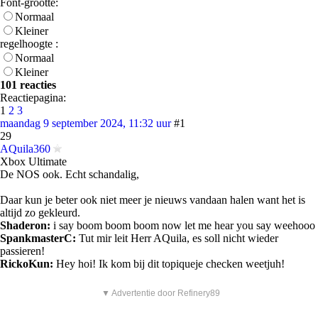
Font-grootte:
Normaal
Kleiner
regelhoogte :
Normaal
Kleiner
101 reacties
Reactiepagina:
1
2
3
maandag 9 september 2024, 11:32 uur
#1
29
AQuila360
Xbox Ultimate
De NOS ook. Echt schandalig,
Daar kun je beter ook niet meer je nieuws vandaan halen want het is
altijd zo gekleurd.
Shaderon:
i say boom boom boom now let me hear you say weehooo
SpankmasterC:
Tut mir leit Herr AQuila, es soll nicht wieder
passieren!
RickoKun:
Hey hoi! Ik kom bij dit topiqueje checken weetjuh!
▼ Advertentie door Refinery89