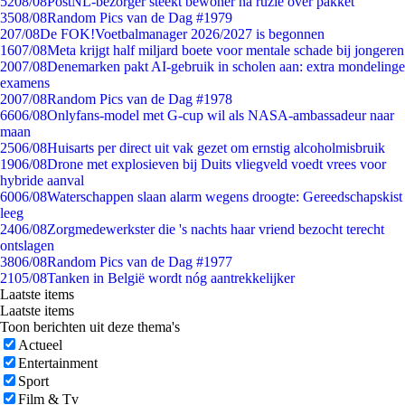
52
08/08
PostNL-bezorger steekt bewoner na ruzie over pakket
35
08/08
Random Pics van de Dag #1979
2
07/08
De FOK!Voetbalmanager 2026/2027 is begonnen
16
07/08
Meta krijgt half miljard boete voor mentale schade bij jongeren
20
07/08
Denemarken pakt AI-gebruik in scholen aan: extra mondelinge
examens
20
07/08
Random Pics van de Dag #1978
66
06/08
Onlyfans-model met G-cup wil als NASA-ambassadeur naar
maan
25
06/08
Huisarts per direct uit vak gezet om ernstig alcoholmisbruik
19
06/08
Drone met explosieven bij Duits vliegveld voedt vrees voor
hybride aanval
60
06/08
Waterschappen slaan alarm wegens droogte: Gereedschapskist
leeg
24
06/08
Zorgmedewerkster die 's nachts haar vriend bezocht terecht
ontslagen
38
06/08
Random Pics van de Dag #1977
21
05/08
Tanken in België wordt nóg aantrekkelijker
Laatste items
Laatste items
Toon berichten uit deze thema's
Actueel
Entertainment
Sport
Film & Tv