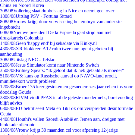
China en Noord-Korea
3
08/08
Vollering slaat dubbelslag in Nice en neemt geel over
18
08/08
Uitslag PSV - Fortuna Sittard
8
08/08
Vrouw krijgt door verwisseling het embryo van ander stel
ingebracht
6
08/08
Nieuwe president De la Espriella gaat strijd aan met
drugskartels Colombia
14
08/08
Geen 'happy end' bij seksdate via Kinky.nl
43
08/08
XR blokkeert A12 ruim twee uur, agent gebeten bij
aanhouding
3
08/08
Uitslag NEC - Telstar
22
08/08
Jesus Simulator komt naar Nintendo Switch
35
08/08
Britney Spears: "Ik geloof dat ik heb gefaald als moeder"
51
08/08
VS: kans op Russische aanval op NAVO-land groeit,
munitietekort wordt probleem
12
08/08
Broer 135 keer gestoken en gesneden: zes jaar cel en tbs voor
doodslag Gouda
28
08/08
RIVM vindt PFAS in al de geteste moedermelk, borstvoeding
blijft advies
68
08/08
EU bekritiseert Meta en TikTok om verspreiden desinformatie
Ceuta
44
08/08
Houthi's vallen Saoedi-Arabië en Jemen aan, dreigen met
blokkade olieroute
13
08/08
Vrouw krijgt 30 maanden cel voor afpersing 12-jarige