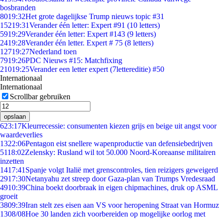
bosbranden
80
19:32
Het grote dagelijkse Trump nieuws topic #31
152
19:31
Verander één letter: Expert #91 (10 letters)
59
19:29
Verander één letter: Expert #143 (9 letters)
24
19:28
Verander één letter. Expert # 75 (8 letters)
127
19:27
Nederland toen
79
19:26
PDC Nieuws #15: Matchfixing
210
19:25
Verander een letter expert (7lettereditie) #50
Internationaal
Internationaal
Scrollbar gebruiken
opslaan
6
23:17
Kleurrecessie: consumenten kiezen grijs en beige uit angst voor
waardeverlies
13
22:06
Pentagon eist snellere wapenproductie van defensiebedrijven
51
18:02
Zelensky: Rusland wil tot 50.000 Noord-Koreaanse militairen
inzetten
14
17:41
Spanje volgt Italië met grenscontroles, tien reizigers geweigerd
29
17:30
Netanyahu zet streep door Gaza-plan van Trumps Vredesraad
49
10:39
China boekt doorbraak in eigen chipmachines, druk op ASML
groeit
38
09:39
Iran stelt zes eisen aan VS voor heropening Straat van Hormuz
13
08/08
Hoe 30 landen zich voorbereiden op mogelijke oorlog met