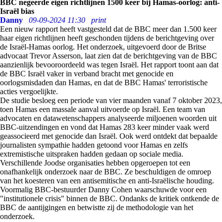
BBC negeerde eigen richtlijnen 1500 keer bij Hamas-oorlog: anti-
Israël bias
Danny
09-09-2024 11:30
print
Een nieuw rapport heeft vastgesteld dat de BBC meer dan 1.500 keer
haar eigen richtlijnen heeft geschonden tijdens de berichtgeving over
de Israël-Hamas oorlog. Het onderzoek, uitgevoerd door de Britse
advocaat Trevor Asserson, laat zien dat de berichtgeving van de BBC
aanzienlijk bevooroordeeld was tegen Israël. Het rapport toont aan dat
de BBC Israël vaker in verband bracht met genocide en
oorlogsmisdaden dan Hamas, en dat de BBC Hamas' terroristische
acties vergoelijkte.
De studie besloeg een periode van vier maanden vanaf 7 oktober 2023,
toen Hamas een massale aanval uitvoerde op Israël. Een team van
advocaten en datawetenschappers analyseerde miljoenen woorden uit
BBC-uitzendingen en vond dat Hamas 283 keer minder vaak werd
geassocieerd met genocide dan Israël. Ook werd ontdekt dat bepaalde
journalisten sympathie hadden getoond voor Hamas en zelfs
extremistische uitspraken hadden gedaan op sociale media.
Verschillende Joodse organisaties hebben opgeroepen tot een
onafhankelijk onderzoek naar de BBC. Ze beschuldigen de omroep
van het koesteren van een antisemitische en anti-Israëlische houding.
Voormalig BBC-bestuurder Danny Cohen waarschuwde voor een
"institutionele crisis" binnen de BBC. Ondanks de kritiek ontkende de
BBC de aantijgingen en betwistte zij de methodologie van het
onderzoek.