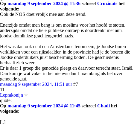
Op
maandag 9 september 2024 @ 11:36
schreef
Cruzinats
het
volgende:
Ook de NOS doet vrolijk mee aan deze trend.
Enerzijds omdat men bang is om moslims voor het hoofd te stoten,
anderzijds omdat de hele publieke omroep is doordrenkt met anti-
joodse domlinkse grachtengordel nazis.
Het was dan ook echt een Amsterdams fenomeem, je Joodse buren
verklikken voor een rijksdaalder, in de provincie had je de boeren die
Joodse onderduikers juist bescherming boden. De geschiedenis
herhaalt zich weer.
Er is daar 1 groep die genocide pleegt en daarvoor terrecht staat, Israël.
Dan kom je wat vaker in het nieuws dan Luxemburg als het over
genocide gaat.
maandag 9 september 2024, 11:51 uur
#7
11
Leprakonijn
quote:
Op
maandag 9 september 2024 @ 11:45
schreef
Chadi
het
volgende:
[..]