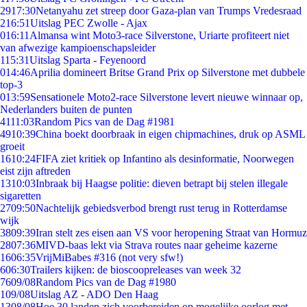
29
17:30
Netanyahu zet streep door Gaza-plan van Trumps Vredesraad
2
16:51
Uitslag PEC Zwolle - Ajax
0
16:11
Almansa wint Moto3-race Silverstone, Uriarte profiteert niet
van afwezige kampioenschapsleider
1
15:31
Uitslag Sparta - Feyenoord
0
14:46
Aprilia domineert Britse Grand Prix op Silverstone met dubbele
top-3
0
13:59
Sensationele Moto2-race Silverstone levert nieuwe winnaar op,
Nederlanders buiten de punten
41
11:03
Random Pics van de Dag #1981
49
10:39
China boekt doorbraak in eigen chipmachines, druk op ASML
groeit
16
10:24
FIFA ziet kritiek op Infantino als desinformatie, Noorwegen
eist zijn aftreden
13
10:03
Inbraak bij Haagse politie: dieven betrapt bij stelen illegale
sigaretten
27
09:50
Nachtelijk gebiedsverbod brengt rust terug in Rotterdamse
wijk
38
09:39
Iran stelt zes eisen aan VS voor heropening Straat van Hormuz
28
07:36
MIVD-baas lekt via Strava routes naar geheime kazerne
16
06:35
VrijMiBabes #316 (not very sfw!)
6
06:30
Trailers kijken: de bioscoopreleases van week 32
76
09/08
Random Pics van de Dag #1980
1
09/08
Uitslag AZ - ADO Den Haag
13
08/08
Hoe 30 landen zich voorbereiden op mogelijke oorlog met