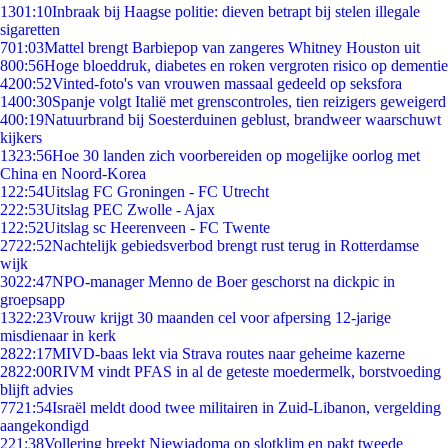
13
01:10
Inbraak bij Haagse politie: dieven betrapt bij stelen illegale
sigaretten
7
01:03
Mattel brengt Barbiepop van zangeres Whitney Houston uit
8
00:56
Hoge bloeddruk, diabetes en roken vergroten risico op dementie
42
00:52
Vinted-foto's van vrouwen massaal gedeeld op seksfora
14
00:30
Spanje volgt Italië met grenscontroles, tien reizigers geweigerd
4
00:19
Natuurbrand bij Soesterduinen geblust, brandweer waarschuwt
kijkers
13
23:56
Hoe 30 landen zich voorbereiden op mogelijke oorlog met
China en Noord-Korea
1
22:54
Uitslag FC Groningen - FC Utrecht
2
22:53
Uitslag PEC Zwolle - Ajax
1
22:52
Uitslag sc Heerenveen - FC Twente
27
22:52
Nachtelijk gebiedsverbod brengt rust terug in Rotterdamse
wijk
30
22:47
NPO-manager Menno de Boer geschorst na dickpic in
groepsapp
13
22:23
Vrouw krijgt 30 maanden cel voor afpersing 12-jarige
misdienaar in kerk
28
22:17
MIVD-baas lekt via Strava routes naar geheime kazerne
28
22:00
RIVM vindt PFAS in al de geteste moedermelk, borstvoeding
blijft advies
77
21:54
Israël meldt dood twee militairen in Zuid-Libanon, vergelding
aangekondigd
2
21:38
Vollering breekt Niewiadoma op slotklim en pakt tweede