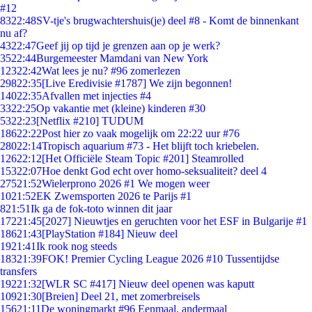
#12
83
22:48
SV-tje's brugwachtershuis(je) deel #8 - Komt de binnenkant
nu af?
43
22:47
Geef jij op tijd je grenzen aan op je werk?
35
22:44
Burgemeester Mamdani van New York
123
22:42
Wat lees je nu? #96 zomerlezen
298
22:35
[Live Eredivisie #1787] We zijn begonnen!
140
22:35
Afvallen met injecties #4
33
22:25
Op vakantie met (kleine) kinderen #30
53
22:23
[Netflix #210] TUDUM
186
22:22
Post hier zo vaak mogelijk om 22:22 uur #76
280
22:14
Tropisch aquarium #73 - Het blijft toch kriebelen.
126
22:12
[Het Officiële Steam Topic #201] Steamrolled
153
22:07
Hoe denkt God echt over homo-seksualiteit? deel 4
275
21:52
Wielerprono 2026 #1 We mogen weer
10
21:52
EK Zwemsporten 2026 te Parijs #1
8
21:51
Ik ga de fok-toto winnen dit jaar
172
21:45
[2027] Nieuwtjes en geruchten voor het ESF in Bulgarije #1
186
21:43
[PlayStation #184] Nieuw deel
19
21:41
Ik rook nog steeds
183
21:39
FOK! Premier Cycling League 2026 #10 Tussentijdse
transfers
192
21:32
[WLR SC #417] Nieuw deel openen was kaputt
109
21:30
[Breien] Deel 21, met zomerbreisels
156
21:11
De woningmarkt #96 Eenmaal, andermaal