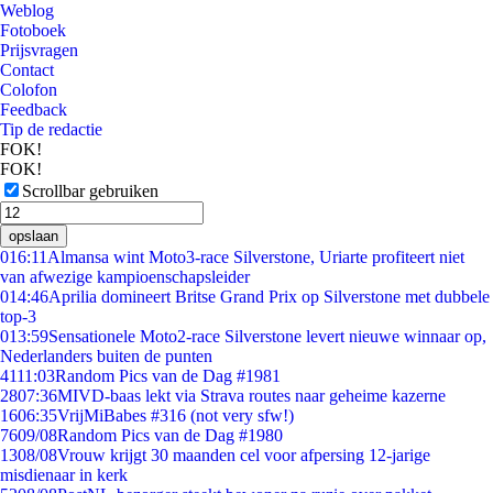
Weblog
Fotoboek
Prijsvragen
Contact
Colofon
Feedback
Tip de redactie
FOK!
FOK!
Scrollbar gebruiken
opslaan
0
16:11
Almansa wint Moto3-race Silverstone, Uriarte profiteert niet
van afwezige kampioenschapsleider
0
14:46
Aprilia domineert Britse Grand Prix op Silverstone met dubbele
top-3
0
13:59
Sensationele Moto2-race Silverstone levert nieuwe winnaar op,
Nederlanders buiten de punten
41
11:03
Random Pics van de Dag #1981
28
07:36
MIVD-baas lekt via Strava routes naar geheime kazerne
16
06:35
VrijMiBabes #316 (not very sfw!)
76
09/08
Random Pics van de Dag #1980
13
08/08
Vrouw krijgt 30 maanden cel voor afpersing 12-jarige
misdienaar in kerk