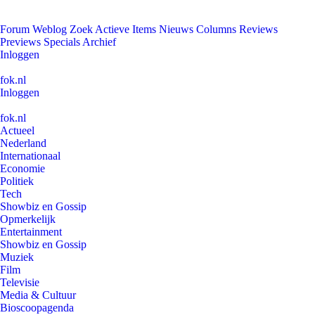
Forum
Weblog
Zoek
Actieve Items
Nieuws
Columns
Reviews
Previews
Specials
Archief
Inloggen
fok.nl
Inloggen
fok.nl
Actueel
Nederland
Internationaal
Economie
Politiek
Tech
Showbiz en Gossip
Opmerkelijk
Entertainment
Showbiz en Gossip
Muziek
Film
Televisie
Media & Cultuur
Bioscoopagenda