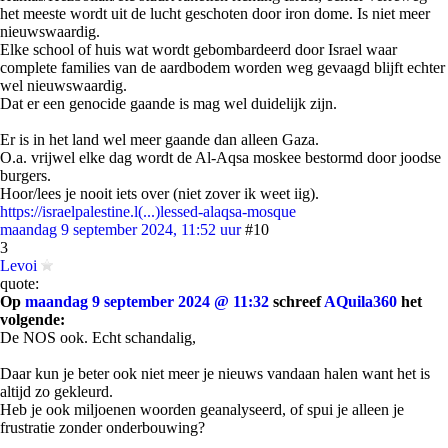
het meeste wordt uit de lucht geschoten door iron dome. Is niet meer
nieuwswaardig.
Elke school of huis wat wordt gebombardeerd door Israel waar
complete families van de aardbodem worden weg gevaagd blijft echter
wel nieuwswaardig.
Dat er een genocide gaande is mag wel duidelijk zijn.
Er is in het land wel meer gaande dan alleen Gaza.
O.a. vrijwel elke dag wordt de Al-Aqsa moskee bestormd door joodse
burgers.
Hoor/lees je nooit iets over (niet zover ik weet iig).
https://israelpalestine.l(...)lessed-alaqsa-mosque
maandag 9 september 2024, 11:52 uur
#10
3
Levoi
quote:
Op
maandag 9 september 2024 @ 11:32
schreef
AQuila360
het
volgende:
De NOS ook. Echt schandalig,
Daar kun je beter ook niet meer je nieuws vandaan halen want het is
altijd zo gekleurd.
Heb je ook miljoenen woorden geanalyseerd, of spui je alleen je
frustratie zonder onderbouwing?