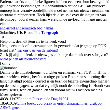
Parlementariërs en publieke figuren hebben eveneens hun bezorgdheid
geuit over de bevindingen. Zij benadrukten dat de BBC als publieke
omroep haar verantwoordelijkheid moet nemen om nieuws neutraal en
accuraat te rapporteren. Toch lijkt de discussie over de integriteit van
de omroep, vooral gezien haar wereldwijde invloed, nog lang niet ten
einde.
anti-israel
antisemitisch
bbc
hamas
Submitter:
Ulx
Bron:
The Telegraph
101
Help ons; deel dit item als je het leuk vond
Heb je een leuk of interessant bericht gevonden dat je graag op FOK!
terug ziet?
Tip ons dan via de submit!
Zoek jij altijd de leukste nieuwtjes en kun je daar leuk over schrijven?
Meld je aan als nieuwsposter!
Danny
Danny is de initiatiefnemer, oprichter en eigenaar van FOK.nl. Hij is
maar zelden serieus, heeft een uitgesproken Rotterdamse mening die
lang niet altijd politiek correct is en bezit de bizarre eigenschap mensen
op de kast te jagen, waar dat eigenlijk nooit de bedoeling is. Houdt van
films, series, tech en gamen, en wil vooral nieuws met een mening.
Meest gelezen
40381
11:03
Random Pics van de Dag #1981
1859
10:39
China boekt doorbraak in eigen chipmachines, druk op
ASML groeit