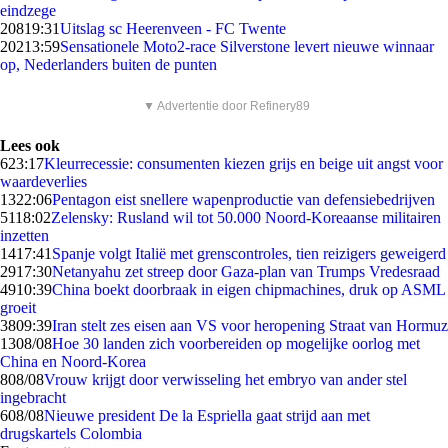
eindzege
208
19:31
Uitslag sc Heerenveen - FC Twente
202
13:59
Sensationele Moto2-race Silverstone levert nieuwe winnaar
op, Nederlanders buiten de punten
▼ Advertentie door Refinery89
Lees ook
6
23:17
Kleurrecessie: consumenten kiezen grijs en beige uit angst voor
waardeverlies
13
22:06
Pentagon eist snellere wapenproductie van defensiebedrijven
51
18:02
Zelensky: Rusland wil tot 50.000 Noord-Koreaanse militairen
inzetten
14
17:41
Spanje volgt Italië met grenscontroles, tien reizigers geweigerd
29
17:30
Netanyahu zet streep door Gaza-plan van Trumps Vredesraad
49
10:39
China boekt doorbraak in eigen chipmachines, druk op ASML
groeit
38
09:39
Iran stelt zes eisen aan VS voor heropening Straat van Hormuz
13
08/08
Hoe 30 landen zich voorbereiden op mogelijke oorlog met
China en Noord-Korea
8
08/08
Vrouw krijgt door verwisseling het embryo van ander stel
ingebracht
6
08/08
Nieuwe president De la Espriella gaat strijd aan met
drugskartels Colombia