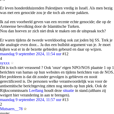
Er leven honderdduizenden Palestijnen vredig in Israël. Als men bezig
was met een genocide zou je die toch als eerste pakken.
Ik zal een voorbeeld geven van een recente echte genocide; die op de
Armeense bevolking door de Islamitische Turken.
Nou dan hoeven ze zich niet druk te maken om de uitspraak toch?
Er waren tijdens de tweede wereldoorlog ook zat joden bij SS. Trek je
die analogie even door... Ja dus een bullshit argument van je. Je moet
kijken wat er in de bezette gebieden gebeurd en daar op wijzen.
maandag 9 september 2024, 11:54 uur
#12
4
syxxx
Dit is toch niet verassend ? Ook 'onze' eigen NPO/NOS plaatste 1 op 1
berichten van hamas op hun websites en tijdens berichten van de NOS.
Het probleem is dat dit zonder gevolgen is gebleven en nooit
gerectificeerd is. De personen welke verantwoordelijk was voor de
antisemitische berichtgeving zitten nog steeds op hun plek. Ook de
Rijkscommissaris
Leeflang
houdt deze
situatie
in stand.(althans zij
weigert hier verandering in aan te brengen).
maandag 9 september 2024, 11:57 uur
#13
2
Mutsaers__78
quote: