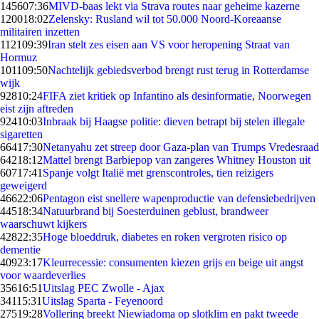
1456
07:36
MIVD-baas lekt via Strava routes naar geheime kazerne
1200
18:02
Zelensky: Rusland wil tot 50.000 Noord-Koreaanse
militairen inzetten
1121
09:39
Iran stelt zes eisen aan VS voor heropening Straat van
Hormuz
1011
09:50
Nachtelijk gebiedsverbod brengt rust terug in Rotterdamse
wijk
928
10:24
FIFA ziet kritiek op Infantino als desinformatie, Noorwegen
eist zijn aftreden
924
10:03
Inbraak bij Haagse politie: dieven betrapt bij stelen illegale
sigaretten
664
17:30
Netanyahu zet streep door Gaza-plan van Trumps Vredesraad
642
18:12
Mattel brengt Barbiepop van zangeres Whitney Houston uit
607
17:41
Spanje volgt Italië met grenscontroles, tien reizigers
geweigerd
466
22:06
Pentagon eist snellere wapenproductie van defensiebedrijven
445
18:34
Natuurbrand bij Soesterduinen geblust, brandweer
waarschuwt kijkers
428
22:35
Hoge bloeddruk, diabetes en roken vergroten risico op
dementie
409
23:17
Kleurrecessie: consumenten kiezen grijs en beige uit angst
voor waardeverlies
356
16:51
Uitslag PEC Zwolle - Ajax
341
15:31
Uitslag Sparta - Feyenoord
275
19:28
Vollering breekt Niewiadoma op slotklim en pakt tweede