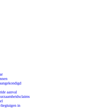
ar
innen
g aangekondigd
ride aanval
duurzaamheidsclaims
el
iegtuigen in