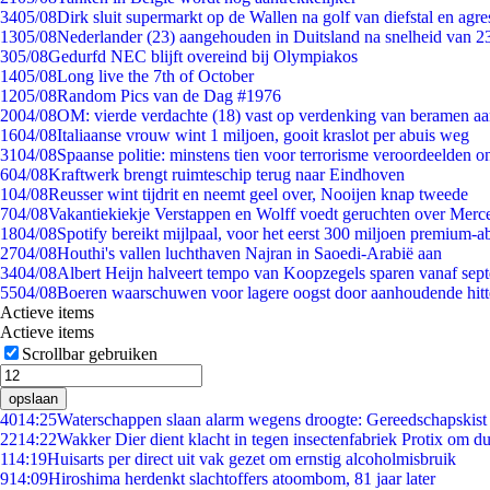
34
05/08
Dirk sluit supermarkt op de Wallen na golf van diefstal en agre
13
05/08
Nederlander (23) aangehouden in Duitsland na snelheid van 
3
05/08
Gedurfd NEC blijft overeind bij Olympiakos
14
05/08
Long live the 7th of October
12
05/08
Random Pics van de Dag #1976
20
04/08
OM: vierde verdachte (18) vast op verdenking van beramen aa
16
04/08
Italiaanse vrouw wint 1 miljoen, gooit kraslot per abuis weg
31
04/08
Spaanse politie: minstens tien voor terrorisme veroordeelden 
6
04/08
Kraftwerk brengt ruimteschip terug naar Eindhoven
1
04/08
Reusser wint tijdrit en neemt geel over, Nooijen knap tweede
7
04/08
Vakantiekiekje Verstappen en Wolff voedt geruchten over Merc
18
04/08
Spotify bereikt mijlpaal, voor het eerst 300 miljoen premium-
27
04/08
Houthi's vallen luchthaven Najran in Saoedi-Arabië aan
34
04/08
Albert Heijn halveert tempo van Koopzegels sparen vanaf sep
55
04/08
Boeren waarschuwen voor lagere oogst door aanhoudende hitt
Actieve items
Actieve items
Scrollbar gebruiken
opslaan
40
14:25
Waterschappen slaan alarm wegens droogte: Gereedschapskist
22
14:22
Wakker Dier dient klacht in tegen insectenfabriek Protix om 
1
14:19
Huisarts per direct uit vak gezet om ernstig alcoholmisbruik
9
14:09
Hiroshima herdenkt slachtoffers atoombom, 81 jaar later