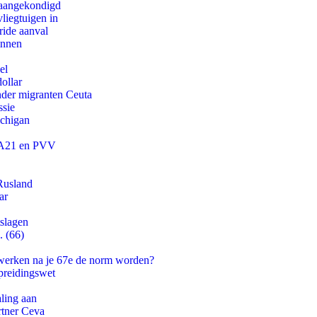
g aangekondigd
iegtuigen in
ride aanval
innen
el
ollar
onder migranten Ceuta
ssie
ichigan
 JA21 en PVV
Rusland
ar
tslagen
. (66)
 werken na je 67e de norm worden?
preidingswet
aling aan
rtner Ceva