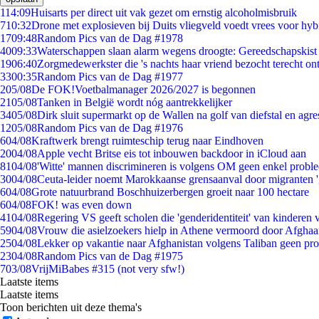
1
14:09
Huisarts per direct uit vak gezet om ernstig alcoholmisbruik
7
10:32
Drone met explosieven bij Duits vliegveld voedt vrees voor hyb
17
09:48
Random Pics van de Dag #1978
40
09:33
Waterschappen slaan alarm wegens droogte: Gereedschapskist
19
06:40
Zorgmedewerkster die 's nachts haar vriend bezocht terecht on
33
00:35
Random Pics van de Dag #1977
2
05/08
De FOK!Voetbalmanager 2026/2027 is begonnen
21
05/08
Tanken in België wordt nóg aantrekkelijker
34
05/08
Dirk sluit supermarkt op de Wallen na golf van diefstal en agre
12
05/08
Random Pics van de Dag #1976
6
04/08
Kraftwerk brengt ruimteschip terug naar Eindhoven
20
04/08
Apple vecht Britse eis tot inbouwen backdoor in iCloud aan
81
04/08
'Witte' mannen discrimineren is volgens OM geen enkel probl
30
04/08
Ceuta-leider noemt Marokkaanse grensaanval door migranten 
6
04/08
Grote natuurbrand Boschhuizerbergen groeit naar 100 hectare
6
04/08
FOK! was even down
41
04/08
Regering VS geeft scholen die 'genderidentiteit' van kinderen
59
04/08
Vrouw die asielzoekers hielp in Athene vermoord door Afghaa
25
04/08
Lekker op vakantie naar Afghanistan volgens Taliban geen pr
23
04/08
Random Pics van de Dag #1975
7
03/08
VrijMiBabes #315 (not very sfw!)
Laatste items
Laatste items
Toon berichten uit deze thema's