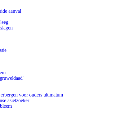
ride aanval
 leeg
tslagen
ssie
eem
'gruweldaad'
 verbergen voor ouders ultimatum
nse asielzoeker
obleem