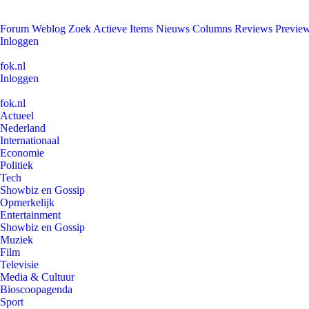
Forum
Weblog
Zoek
Actieve Items
Nieuws
Columns
Reviews
Previe
Inloggen
fok.nl
Inloggen
fok.nl
Actueel
Nederland
Internationaal
Economie
Politiek
Tech
Showbiz en Gossip
Opmerkelijk
Entertainment
Showbiz en Gossip
Muziek
Film
Televisie
Media & Cultuur
Bioscoopagenda
Sport