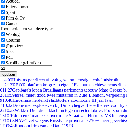
Actueel
Entertainment
Sport
Film & Tv
Games
Toon berichten van deze types
Weblog
Column
(P)review
Special
Poll
Scrollbar gebruiken
opslaan
1
14:09
Huisarts per direct uit vak gezet om ernstig alcoholmisbruik
1
12:12
XBOX platform krijgt zijn eigen "Platinum" achievements dit ja
6
11:27
Capibara's lopen Braziliaans parlementsgebouw Mato Grosso b
28
10:59
Israël meldt dood twee militairen in Zuid-Libanon, vergeldin
9
10:48
Hiroshima herdenkt slachtoffers atoombom, 81 jaar later
7
10:32
Drone met explosieven bij Duits vliegveld voedt vrees voor hyb
22
10:28
Wakker Dier dient klacht in tegen insectenfabriek Protix om 
13
10:16
Iran en Oman eens over route Straat van Hormuz, VS buitensp
17
10:08
NAVO zet wegens Russische provocatie 250% meer gevechtsvl
17
09:48
Random Pics van de Dag #1978