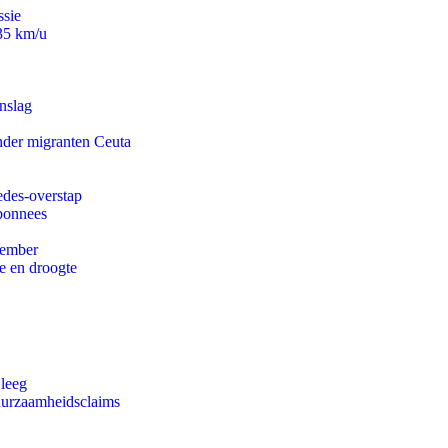
ssie
235 km/u
nslag
onder migranten Ceuta
edes-overstap
abonnees
tember
e en droogte
 leeg
duurzaamheidsclaims