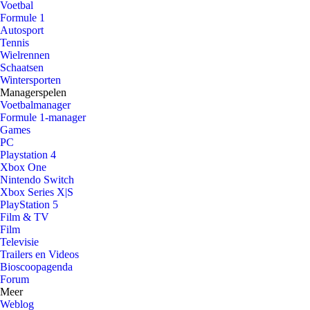
Voetbal
Formule 1
Autosport
Tennis
Wielrennen
Schaatsen
Wintersporten
Managerspelen
Voetbalmanager
Formule 1-manager
Games
PC
Playstation 4
Xbox One
Nintendo Switch
Xbox Series X|S
PlayStation 5
Film & TV
Film
Televisie
Trailers en Videos
Bioscoopagenda
Forum
Meer
Weblog