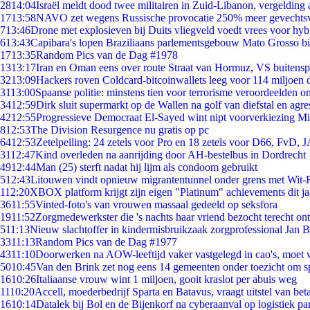
28
14:04
Israël meldt dood twee militairen in Zuid-Libanon, vergeldin
17
13:58
NAVO zet wegens Russische provocatie 250% meer gevechtsvl
7
13:46
Drone met explosieven bij Duits vliegveld voedt vrees voor hyb
6
13:43
Capibara's lopen Braziliaans parlementsgebouw Mato Grosso b
17
13:35
Random Pics van de Dag #1978
13
13:17
Iran en Oman eens over route Straat van Hormuz, VS buitensp
32
13:09
Hackers roven Coldcard-bitcoinwallets leeg voor 114 miljoen d
31
13:00
Spaanse politie: minstens tien voor terrorisme veroordeelden 
34
12:59
Dirk sluit supermarkt op de Wallen na golf van diefstal en agre
42
12:55
Progressieve Democraat El-Sayed wint nipt voorverkiezing M
8
12:53
The Division Resurgence nu gratis op pc
64
12:53
Zetelpeiling: 24 zetels voor Pro en 18 zetels voor D66, FvD,
31
12:47
Kind overleden na aanrijding door AH-bestelbus in Dordrecht
49
12:44
Man (25) sterft nadat hij lijm als condoom gebruikt
5
12:43
Litouwen vindt opnieuw migrantentunnel onder grens met Wit-
1
12:20
XBOX platform krijgt zijn eigen "Platinum" achievements dit ja
36
11:55
Vinted-foto's van vrouwen massaal gedeeld op seksfora
19
11:52
Zorgmedewerkster die 's nachts haar vriend bezocht terecht on
5
11:13
Nieuw slachtoffer in kindermisbruikzaak zorgprofessional Jan B
33
11:13
Random Pics van de Dag #1977
43
11:10
Doorwerken na AOW-leeftijd vaker vastgelegd in cao's, moet
50
10:45
Van den Brink zet nog eens 14 gemeenten onder toezicht om s
16
10:26
Italiaanse vrouw wint 1 miljoen, gooit kraslot per abuis weg
11
10:20
Accell, moederbedrijf Sparta en Batavus, vraagt uitstel van bet
16
10:14
Datalek bij Bol en de Bijenkorf na cyberaanval op logistiek pa