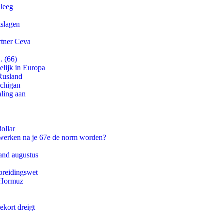
 leeg
tslagen
rtner Ceva
. (66)
lijk in Europa
Rusland
ichigan
aling aan
ollar
 werken na je 67e de norm worden?
and augustus
preidingswet
n Hormuz
ekort dreigt