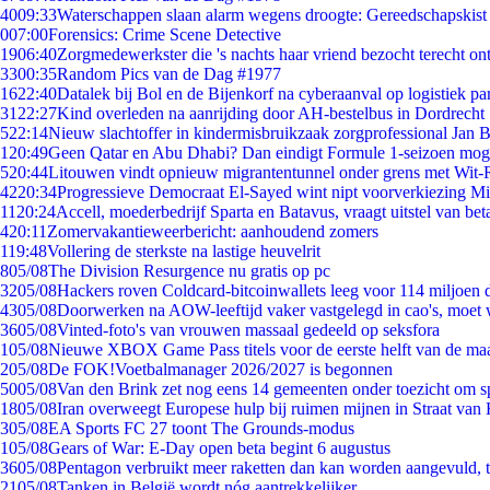
40
09:33
Waterschappen slaan alarm wegens droogte: Gereedschapskist
0
07:00
Forensics: Crime Scene Detective
19
06:40
Zorgmedewerkster die 's nachts haar vriend bezocht terecht on
33
00:35
Random Pics van de Dag #1977
16
22:40
Datalek bij Bol en de Bijenkorf na cyberaanval op logistiek pa
31
22:27
Kind overleden na aanrijding door AH-bestelbus in Dordrecht
5
22:14
Nieuw slachtoffer in kindermisbruikzaak zorgprofessional Jan B
1
20:49
Geen Qatar en Abu Dhabi? Dan eindigt Formule 1-seizoen moge
5
20:44
Litouwen vindt opnieuw migrantentunnel onder grens met Wit-
42
20:34
Progressieve Democraat El-Sayed wint nipt voorverkiezing M
11
20:24
Accell, moederbedrijf Sparta en Batavus, vraagt uitstel van bet
4
20:11
Zomervakantieweerbericht: aanhoudend zomers
1
19:48
Vollering de sterkste na lastige heuvelrit
8
05/08
The Division Resurgence nu gratis op pc
32
05/08
Hackers roven Coldcard-bitcoinwallets leeg voor 114 miljoen d
43
05/08
Doorwerken na AOW-leeftijd vaker vastgelegd in cao's, moet
36
05/08
Vinted-foto's van vrouwen massaal gedeeld op seksfora
1
05/08
Nieuwe XBOX Game Pass titels voor de eerste helft van de ma
2
05/08
De FOK!Voetbalmanager 2026/2027 is begonnen
50
05/08
Van den Brink zet nog eens 14 gemeenten onder toezicht om s
18
05/08
Iran overweegt Europese hulp bij ruimen mijnen in Straat va
3
05/08
EA Sports FC 27 toont The Grounds-modus
1
05/08
Gears of War: E-Day open beta begint 6 augustus
36
05/08
Pentagon verbruikt meer raketten dan kan worden aangevuld, t
21
05/08
Tanken in België wordt nóg aantrekkelijker