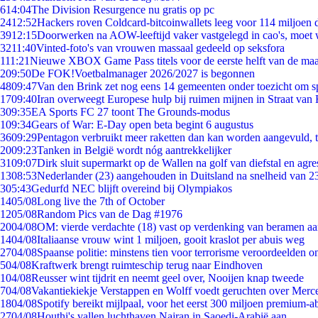
6
14:04
The Division Resurgence nu gratis op pc
24
12:52
Hackers roven Coldcard-bitcoinwallets leeg voor 114 miljoen d
39
12:15
Doorwerken na AOW-leeftijd vaker vastgelegd in cao's, moet
32
11:40
Vinted-foto's van vrouwen massaal gedeeld op seksfora
1
11:21
Nieuwe XBOX Game Pass titels voor de eerste helft van de ma
2
09:50
De FOK!Voetbalmanager 2026/2027 is begonnen
48
09:47
Van den Brink zet nog eens 14 gemeenten onder toezicht om s
17
09:40
Iran overweegt Europese hulp bij ruimen mijnen in Straat va
3
09:35
EA Sports FC 27 toont The Grounds-modus
1
09:34
Gears of War: E-Day open beta begint 6 augustus
36
09:29
Pentagon verbruikt meer raketten dan kan worden aangevuld, t
20
09:23
Tanken in België wordt nóg aantrekkelijker
31
09:07
Dirk sluit supermarkt op de Wallen na golf van diefstal en agre
13
08:53
Nederlander (23) aangehouden in Duitsland na snelheid van 
3
05:43
Gedurfd NEC blijft overeind bij Olympiakos
14
05/08
Long live the 7th of October
12
05/08
Random Pics van de Dag #1976
20
04/08
OM: vierde verdachte (18) vast op verdenking van beramen aa
14
04/08
Italiaanse vrouw wint 1 miljoen, gooit kraslot per abuis weg
27
04/08
Spaanse politie: minstens tien voor terrorisme veroordeelden 
5
04/08
Kraftwerk brengt ruimteschip terug naar Eindhoven
1
04/08
Reusser wint tijdrit en neemt geel over, Nooijen knap tweede
7
04/08
Vakantiekiekje Verstappen en Wolff voedt geruchten over Merc
18
04/08
Spotify bereikt mijlpaal, voor het eerst 300 miljoen premium-
27
04/08
Houthi's vallen luchthaven Najran in Saoedi-Arabië aan