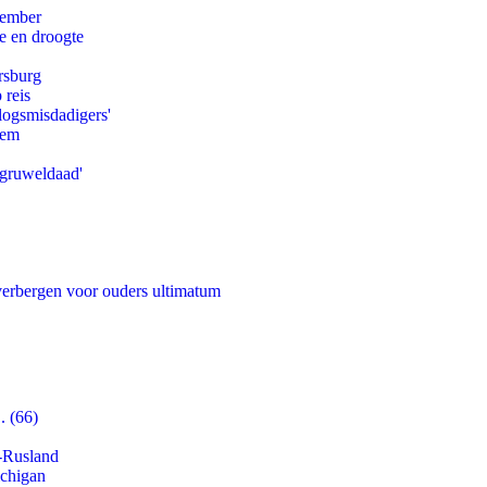
tember
e en droogte
rsburg
 reis
logsmisdadigers'
eem
'gruweldaad'
 verbergen voor ouders ultimatum
. (66)
-Rusland
ichigan