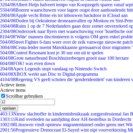
32
04/08
Albert Heijn halveert tempo van Koopzegels sparen vanaf sep
55
04/08
Boeren waarschuwen voor lagere oogst door aanhoudende hitt
20
04/08
Apple vecht Britse eis tot inbouwen backdoor in iCloud aan
26
04/08
Doden bij Oekraïense droneaanvallen op Moskou en Sint-Pete
16
04/08
Ruim 1 op de 7 Nederlanders gaan deze zomer onverzekerd op
23
04/08
Onderzoek naar flyers met waarschuwing voor 'Israëlische oor
81
04/08
'Witte' mannen discrimineren is volgens OM geen enkel probl
5
04/08
Street Fighter 6-fans weer over de zeik vanwege nieuwste patch
30
04/08
Ceuta-leider noemt Marokkaanse grensaanval door migranten 
5
04/08
Control Resonant kost je 30 uur om uit te spelen
6
04/08
Grote natuurbrand Boschhuizerbergen groeit naar 100 hectare
6
04/08
FOK! was even down
2
04/08
Apex Legends stopt vandaag op Nintendo Switch
6
04/08
XBOX werkt aan Disc to Digital-programma
41
04/08
Regering VS geeft scholen die 'genderidentiteit' van kinderen
Actieve items
Actieve items
Scrollbar gebruiken
opslaan
4
03:13
Nieuw slachtoffer in kindermisbruikzaak zorgprofessional Jan B
13
03:11
Kind overleden na aanrijding door AH-bestelbus in Dordrecht
10
02:08
Litouwen vindt opnieuw migrantentunnel onder grens met Wit
29
01:56
Progressieve Democraat El-Sayed wint nipt voorverkiezing M