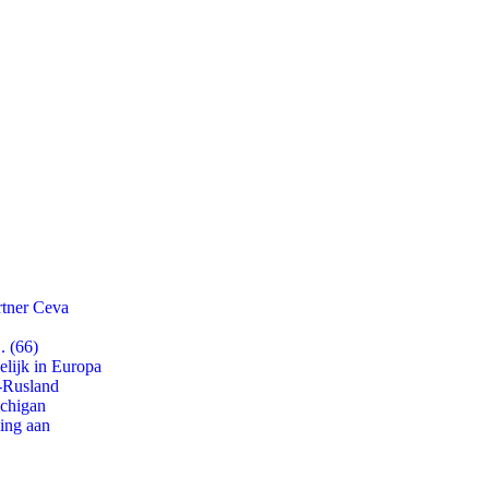
rtner Ceva
. (66)
lijk in Europa
-Rusland
ichigan
ling aan