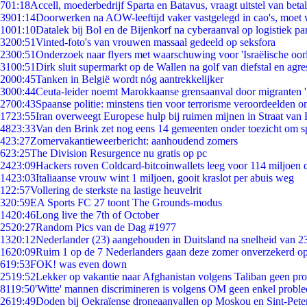
7
01:18
Accell, moederbedrijf Sparta en Batavus, vraagt uitstel van beta
39
01:14
Doorwerken na AOW-leeftijd vaker vastgelegd in cao's, moet
10
01:10
Datalek bij Bol en de Bijenkorf na cyberaanval op logistiek pa
32
00:51
Vinted-foto's van vrouwen massaal gedeeld op seksfora
23
00:51
Onderzoek naar flyers met waarschuwing voor 'Israëlische oor
31
00:51
Dirk sluit supermarkt op de Wallen na golf van diefstal en agre
20
00:45
Tanken in België wordt nóg aantrekkelijker
30
00:44
Ceuta-leider noemt Marokkaanse grensaanval door migranten 
27
00:43
Spaanse politie: minstens tien voor terrorisme veroordeelden 
17
23:55
Iran overweegt Europese hulp bij ruimen mijnen in Straat va
48
23:33
Van den Brink zet nog eens 14 gemeenten onder toezicht om s
4
23:27
Zomervakantieweerbericht: aanhoudend zomers
6
23:25
The Division Resurgence nu gratis op pc
24
23:09
Hackers roven Coldcard-bitcoinwallets leeg voor 114 miljoen d
14
23:03
Italiaanse vrouw wint 1 miljoen, gooit kraslot per abuis weg
1
22:57
Vollering de sterkste na lastige heuvelrit
3
20:59
EA Sports FC 27 toont The Grounds-modus
14
20:46
Long live the 7th of October
25
20:27
Random Pics van de Dag #1977
13
20:12
Nederlander (23) aangehouden in Duitsland na snelheid van 
16
20:09
Ruim 1 op de 7 Nederlanders gaan deze zomer onverzekerd op
6
19:53
FOK! was even down
25
19:52
Lekker op vakantie naar Afghanistan volgens Taliban geen pr
81
19:50
'Witte' mannen discrimineren is volgens OM geen enkel probl
26
19:49
Doden bij Oekraïense droneaanvallen op Moskou en Sint-Pete