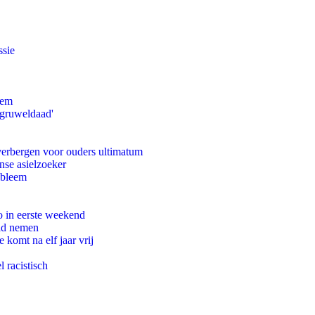
ssie
eem
'gruweldaad'
 verbergen voor ouders ultimatum
nse asielzoeker
obleem
o in eerste weekend
eid nemen
komt na elf jaar vrij
 racistisch