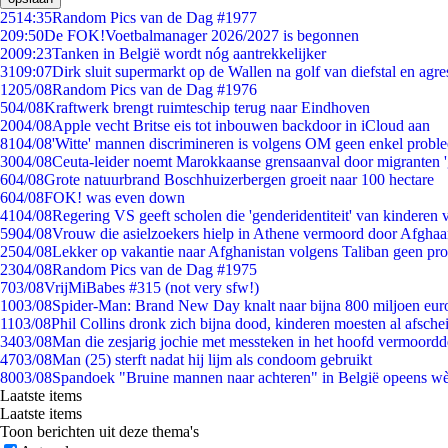
25
14:35
Random Pics van de Dag #1977
2
09:50
De FOK!Voetbalmanager 2026/2027 is begonnen
20
09:23
Tanken in België wordt nóg aantrekkelijker
31
09:07
Dirk sluit supermarkt op de Wallen na golf van diefstal en agre
12
05/08
Random Pics van de Dag #1976
5
04/08
Kraftwerk brengt ruimteschip terug naar Eindhoven
20
04/08
Apple vecht Britse eis tot inbouwen backdoor in iCloud aan
81
04/08
'Witte' mannen discrimineren is volgens OM geen enkel probl
30
04/08
Ceuta-leider noemt Marokkaanse grensaanval door migranten 
6
04/08
Grote natuurbrand Boschhuizerbergen groeit naar 100 hectare
6
04/08
FOK! was even down
41
04/08
Regering VS geeft scholen die 'genderidentiteit' van kinderen
59
04/08
Vrouw die asielzoekers hielp in Athene vermoord door Afghaa
25
04/08
Lekker op vakantie naar Afghanistan volgens Taliban geen pr
23
04/08
Random Pics van de Dag #1975
7
03/08
VrijMiBabes #315 (not very sfw!)
10
03/08
Spider-Man: Brand New Day knalt naar bijna 800 miljoen eur
11
03/08
Phil Collins dronk zich bijna dood, kinderen moesten al afsch
34
03/08
Man die zesjarig jochie met messteken in het hoofd vermoordde 
47
03/08
Man (25) sterft nadat hij lijm als condoom gebruikt
80
03/08
Spandoek "Bruine mannen naar achteren" in België opeens wèl
Laatste items
Laatste items
Toon berichten uit deze thema's