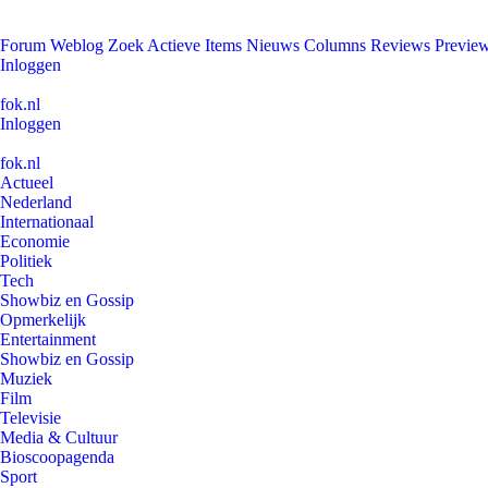
Forum
Weblog
Zoek
Actieve Items
Nieuws
Columns
Reviews
Previe
Inloggen
fok.nl
Inloggen
fok.nl
Actueel
Nederland
Internationaal
Economie
Politiek
Tech
Showbiz en Gossip
Opmerkelijk
Entertainment
Showbiz en Gossip
Muziek
Film
Televisie
Media & Cultuur
Bioscoopagenda
Sport