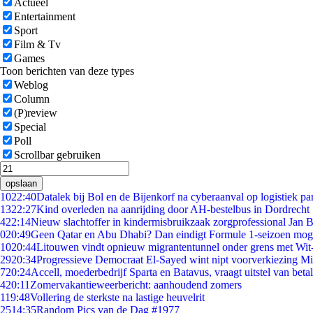
Actueel
Entertainment
Sport
Film & Tv
Games
Toon berichten van deze types
Weblog
Column
(P)review
Special
Poll
Scrollbar gebruiken
opslaan
10
22:40
Datalek bij Bol en de Bijenkorf na cyberaanval op logistiek pa
13
22:27
Kind overleden na aanrijding door AH-bestelbus in Dordrecht
4
22:14
Nieuw slachtoffer in kindermisbruikzaak zorgprofessional Jan B
0
20:49
Geen Qatar en Abu Dhabi? Dan eindigt Formule 1-seizoen moge
10
20:44
Litouwen vindt opnieuw migrantentunnel onder grens met Wit
29
20:34
Progressieve Democraat El-Sayed wint nipt voorverkiezing M
7
20:24
Accell, moederbedrijf Sparta en Batavus, vraagt uitstel van beta
4
20:11
Zomervakantieweerbericht: aanhoudend zomers
1
19:48
Vollering de sterkste na lastige heuvelrit
25
14:35
Random Pics van de Dag #1977