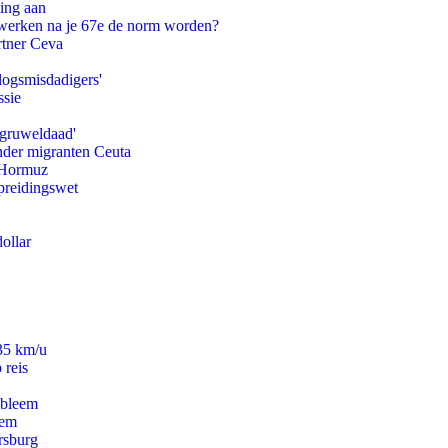
ling aan
 werken na je 67e de norm worden?
rtner Ceva
logsmisdadigers'
ssie
'gruweldaad'
onder migranten Ceuta
n Hormuz
preidingswet
ollar
235 km/u
 reis
obleem
eem
rsburg