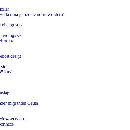
ollar
 werken na je 67e de norm worden?
and augustus
preidingswet
n Hormuz
ekort dreigt
ssie
235 km/u
nslag
onder migranten Ceuta
edes-overstap
abonnees