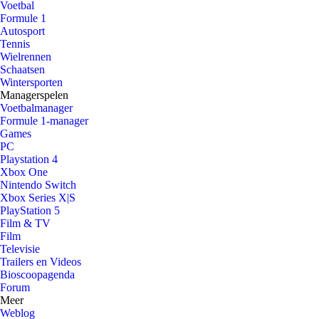
Voetbal
Formule 1
Autosport
Tennis
Wielrennen
Schaatsen
Wintersporten
Managerspelen
Voetbalmanager
Formule 1-manager
Games
PC
Playstation 4
Xbox One
Nintendo Switch
Xbox Series X|S
PlayStation 5
Film & TV
Film
Televisie
Trailers en Videos
Bioscoopagenda
Forum
Meer
Weblog