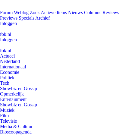
Forum
Weblog
Zoek
Actieve Items
Nieuws
Columns
Reviews
Previews
Specials
Archief
Inloggen
fok.nl
Inloggen
fok.nl
Actueel
Nederland
Internationaal
Economie
Politiek
Tech
Showbiz en Gossip
Opmerkelijk
Entertainment
Showbiz en Gossip
Muziek
Film
Televisie
Media & Cultuur
Bioscoopagenda