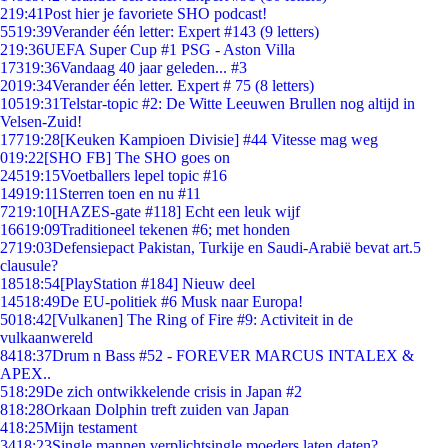
2
19:41
Post hier je favoriete SHO podcast!
55
19:39
Verander één letter: Expert #143 (9 letters)
2
19:36
UEFA Super Cup #1 PSG - Aston Villa
173
19:36
Vandaag 40 jaar geleden... #3
20
19:34
Verander één letter. Expert # 75 (8 letters)
105
19:31
Telstar-topic #2: De Witte Leeuwen Brullen nog altijd in
Velsen-Zuid!
177
19:28
[Keuken Kampioen Divisie] #44 Vitesse mag weg
0
19:22
[SHO FB] The SHO goes on
245
19:15
Voetballers lepel topic #16
149
19:11
Sterren toen en nu #11
72
19:10
[HAZES-gate #118] Echt een leuk wijf
166
19:09
Traditioneel tekenen #6; met honden
27
19:03
Defensiepact Pakistan, Turkije en Saudi-Arabië bevat art.5
clausule?
185
18:54
[PlayStation #184] Nieuw deel
145
18:49
De EU-politiek #6 Musk naar Europa!
50
18:42
[Vulkanen] The Ring of Fire #9: Activiteit in de
vulkaanwereld
84
18:37
Drum n Bass #52 - FOREVER MARCUS INTALEX &
APEX..
5
18:29
De zich ontwikkelende crisis in Japan #2
8
18:28
Orkaan Dolphin treft zuiden van Japan
4
18:25
Mijn testament
34
18:23
Single mannen verplichtsingle moeders laten daten?