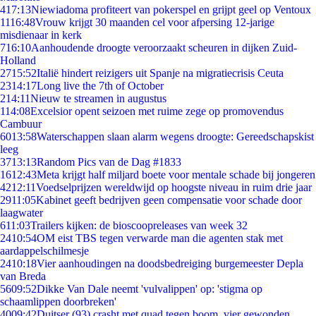
4
17:13
Niewiadoma profiteert van pokerspel en grijpt geel op Ventoux
11
16:48
Vrouw krijgt 30 maanden cel voor afpersing 12-jarige
misdienaar in kerk
7
16:10
Aanhoudende droogte veroorzaakt scheuren in dijken Zuid-
Holland
27
15:52
Italië hindert reizigers uit Spanje na migratiecrisis Ceuta
23
14:17
Long live the 7th of October
2
14:11
Nieuw te streamen in augustus
1
14:08
Excelsior opent seizoen met ruime zege op promovendus
Cambuur
60
13:58
Waterschappen slaan alarm wegens droogte: Gereedschapskist
leeg
37
13:13
Random Pics van de Dag #1833
16
12:43
Meta krijgt half miljard boete voor mentale schade bij jongeren
42
12:11
Voedselprijzen wereldwijd op hoogste niveau in ruim drie jaar
29
11:05
Kabinet geeft bedrijven geen compensatie voor schade door
laagwater
6
11:03
Trailers kijken: de bioscoopreleases van week 32
24
10:54
OM eist TBS tegen verwarde man die agenten stak met
aardappelschilmesje
24
10:18
Vier aanhoudingen na doodsbedreiging burgemeester Depla
van Breda
56
09:52
Dikke Van Dale neemt 'vulvalippen' op: 'stigma op
schaamlippen doorbreken'
40
09:42
Duitser (93) crasht met quad tegen boom, vier gewonden