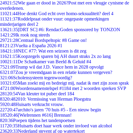
249
21:52
Wie gaan er dood in 2026?Post met een vleugje cynisme de
overledenen.
110
21:44
Hoe denkt God echt over homo-seksualiteit? deel 4
113
21:37
Roddelpraat onder vuur: ongepaste opmerkingen
minderjarigen deel 2
136
21:35
[DRT SC] #6: RendacGoden sponsored by TONZON
14
21:29
Ik rook nog steeds
297
21:28
Centraal Bordspeltopic #8 Game on!
81
21:23
Vuelta a España 2026 #1
184
21:18
NEC #77: Wat een seizoen is dit zeg
116
21:15
Koopzegels sparen bij AH duurt straks 2x zo lang
100
21:11
De Schatkamer van Beeld & Geluid #4
75
21:09
Trump wil dat J.D. Vance hem in 2028 opvolgt
63
21:07
Zou je vreemdgaan in een relatie kunnen vergeven?
3
21:06
Scholensysteem tegenwoordig?
103
21:05
Man zoekt mij en bedreigt mij, nadat ik met zijn zoon sprak
47
21:00
Woordensamenstelspel #1184 met 2 woorden spreken SVP
281
20:54
Van kleuter tot puber deel 184
83
20:48
2010: Vermissing van Herman Ploegstra
59
20:48
Huisarts verkracht vrouw.
227
20:47
archito's jaren '70 huis #5 - Een nieuw begin
185
20:46
[Wielrennen #616] Brennan!
8
20:36
Poepen tijdens het tandenpoetsen
117
20:35
Huisarts doet haar werk onder invloed van alcohol
236
20:33
Nederland stevent af op watertekort