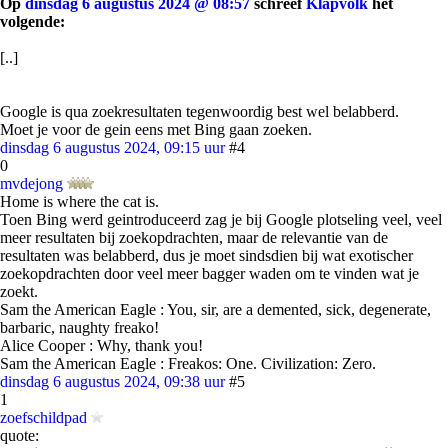
Op
dinsdag 6 augustus 2024 @ 08:57
schreef
Klapvolk
het
volgende:
[..]
Google is qua zoekresultaten tegenwoordig best wel belabberd.
Moet je voor de gein eens met Bing gaan zoeken.
dinsdag 6 augustus 2024, 09:15 uur
#4
0
mvdejong
Home is where the cat is.
Toen Bing werd geintroduceerd zag je bij Google plotseling veel, veel
meer resultaten bij zoekopdrachten, maar de relevantie van de
resultaten was belabberd, dus je moet sindsdien bij wat exotischer
zoekopdrachten door veel meer bagger waden om te vinden wat je
zoekt.
Sam the American Eagle : You, sir, are a demented, sick, degenerate,
barbaric, naughty freako!
Alice Cooper : Why, thank you!
Sam the American Eagle : Freakos: One. Civilization: Zero.
dinsdag 6 augustus 2024, 09:38 uur
#5
1
zoefschildpad
quote: