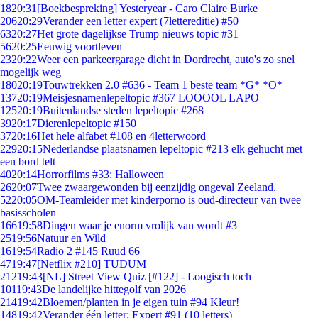
18
20:31
[Boekbespreking] Yesteryear - Caro Claire Burke
206
20:29
Verander een letter expert (7lettereditie) #50
63
20:27
Het grote dagelijkse Trump nieuws topic #31
56
20:25
Eeuwig voortleven
23
20:22
Weer een parkeergarage dicht in Dordrecht, auto's zo snel
mogelijk weg
180
20:19
Touwtrekken 2.0 #636 - Team 1 beste team *G* *O*
137
20:19
Meisjesnamenlepeltopic #367 LOOOOL LAPO
125
20:19
Buitenlandse steden lepeltopic #268
39
20:17
Dierenlepeltopic #150
37
20:16
Het hele alfabet #108 en 4letterwoord
229
20:15
Nederlandse plaatsnamen lepeltopic #213 elk gehucht met
een bord telt
40
20:14
Horrorfilms #33: Halloween
26
20:07
Twee zwaargewonden bij eenzijdig ongeval Zeeland.
52
20:05
OM-Teamleider met kinderporno is oud-directeur van twee
basisscholen
166
19:58
Dingen waar je enorm vrolijk van wordt #3
25
19:56
Natuur en Wild
16
19:54
Radio 2 #145 Ruud 66
47
19:47
[Netflix #210] TUDUM
212
19:43
[NL] Street View Quiz [#122] - Loogisch toch
101
19:43
De landelijke hittegolf van 2026
214
19:42
Bloemen/planten in je eigen tuin #94 Kleur!
148
19:42
Verander één letter: Expert #91 (10 letters)