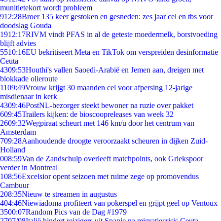
munitietekort wordt probleem
9
12:28
Broer 135 keer gestoken en gesneden: zes jaar cel en tbs voor
doodslag Gouda
19
12:17
RIVM vindt PFAS in al de geteste moedermelk, borstvoeding
blijft advies
55
10:16
EU bekritiseert Meta en TikTok om verspreiden desinformatie
Ceuta
43
09:53
Houthi's vallen Saoedi-Arabië en Jemen aan, dreigen met
blokkade olieroute
11
09:49
Vrouw krijgt 30 maanden cel voor afpersing 12-jarige
misdienaar in kerk
43
09:46
PostNL-bezorger steekt bewoner na ruzie over pakket
6
09:45
Trailers kijken: de bioscoopreleases van week 32
26
09:32
Wegpiraat scheurt met 146 km/u door het centrum van
Amsterdam
7
09:28
Aanhoudende droogte veroorzaakt scheuren in dijken Zuid-
Holland
0
08:59
Van de Zandschulp overleeft matchpoints, ook Griekspoor
verder in Montreal
1
08:56
Excelsior opent seizoen met ruime zege op promovendus
Cambuur
2
08:35
Nieuw te streamen in augustus
4
04:46
Niewiadoma profiteert van pokerspel en grijpt geel op Ventoux
35
00:07
Random Pics van de Dag #1979
27
07/08
Italië hindert reizigers uit Spanje na migratiecrisis Ceuta