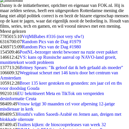
Danny is de initiatiefnemer, oprichter en eigenaar van FOK.nl. Hij is
maar zelden serieus, heeft een uitgesproken Rotterdamse mening die
lang niet altijd politiek correct is en bezit de bizarre eigenschap mensen
op de kast te jagen, waar dat eigenlijk nooit de bedoeling is. Houdt van
films, series, tech en gamen, en wil vooral nieuws met een mening.
Meest gelezen
77850
15:10
VrijMiBabes #316 (not very sfw!)
63167
00:07
Random Pics van de Dag #1979
43697
15:09
Random Pics van de Dag #1980
1545
09:46
PostNL-bezorger steekt bewoner na ruzie over pakket
1466
12:42
VS: kans op Russische aanval op NAVO-land groeit,
munitietekort wordt probleem
1377
13:26
Britney Spears: "Ik geloof dat ik heb gefaald als moeder"
1066
09:32
Wegpiraat scheurt met 146 km/u door het centrum van
Amsterdam
1059
12:28
Broer 135 keer gestoken en gesneden: zes jaar cel en tbs
voor doodslag Gouda
992
10:16
EU bekritiseert Meta en TikTok om verspreiden
desinformatie Ceuta
984
09:49
Vrouw krijgt 30 maanden cel voor afpersing 12-jarige
misdienaar in kerk
894
09:53
Houthi's vallen Saoedi-Arabië en Jemen aan, dreigen met
blokkade olieroute
874
09:45
Trailers kijken: de bioscoopreleases van week 32