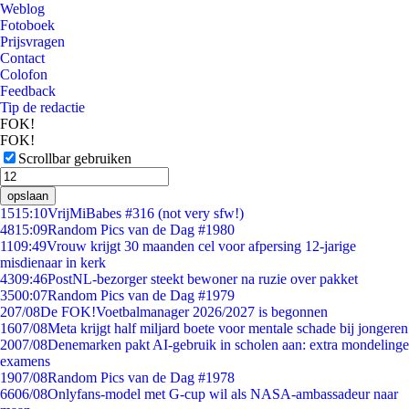
Weblog
Fotoboek
Prijsvragen
Contact
Colofon
Feedback
Tip de redactie
FOK!
FOK!
Scrollbar gebruiken
opslaan
15
15:10
VrijMiBabes #316 (not very sfw!)
48
15:09
Random Pics van de Dag #1980
11
09:49
Vrouw krijgt 30 maanden cel voor afpersing 12-jarige
misdienaar in kerk
43
09:46
PostNL-bezorger steekt bewoner na ruzie over pakket
35
00:07
Random Pics van de Dag #1979
2
07/08
De FOK!Voetbalmanager 2026/2027 is begonnen
16
07/08
Meta krijgt half miljard boete voor mentale schade bij jongeren
20
07/08
Denemarken pakt AI-gebruik in scholen aan: extra mondelinge
examens
19
07/08
Random Pics van de Dag #1978
66
06/08
Onlyfans-model met G-cup wil als NASA-ambassadeur naar