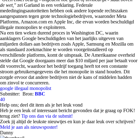
de wet,"
zei Garland in een verklaring. Federale
mededingingsautoriteiten hebben ook andere lopende rechtszaken
aangespannen tegen grote technologiebedrijven, waaronder Meta
Platforms, Amazon.com en Apple Inc, die ervan worden beschuldigd
illegale monopolies te exploiteren.
Na een tien weken durend proces in Washington DC, waarin
aanklagers Google beschuldigden van het jaarlijks uitgeven van
miljarden dollars aan bedrijven zoals Apple, Samsung en Mozilla om
als standaard zoekmachine te worden voorgeïnstalleerd op
verschillende platforms, komt de uitspraak. De Amerikaanse overheid
stelde dat Google doorgaans meer dan $10 miljard per jaar betaalt voor
dit voorrecht, waardoor het bedrijf toegang heeft tot een constante
stroom gebruikersgegevens die het monopolie in stand houden. Dit
zorgde ervoor dat andere bedrijven niet de kans of middelen hadden
om zinvol te concurreren.
google
illegaal
monopolist
Submitter:
Bron:
BBC
40
Help ons; deel dit item als je het leuk vond
Heb je een leuk of interessant bericht gevonden dat je graag op FOK!
terug ziet?
Tip ons dan via de submit!
Zoek jij altijd de leukste nieuwtjes en kun je daar leuk over schrijven?
Meld je aan als nieuwsposter!
Danny