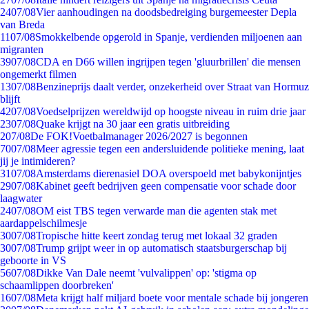
24
07/08
Vier aanhoudingen na doodsbedreiging burgemeester Depla
van Breda
11
07/08
Smokkelbende opgerold in Spanje, verdienden miljoenen aan
migranten
39
07/08
CDA en D66 willen ingrijpen tegen 'gluurbrillen' die mensen
ongemerkt filmen
13
07/08
Benzineprijs daalt verder, onzekerheid over Straat van Hormuz
blijft
42
07/08
Voedselprijzen wereldwijd op hoogste niveau in ruim drie jaar
23
07/08
Quake krijgt na 30 jaar een gratis uitbreiding
2
07/08
De FOK!Voetbalmanager 2026/2027 is begonnen
70
07/08
Meer agressie tegen een andersluidende politieke mening, laat
jij je intimideren?
31
07/08
Amsterdams dierenasiel DOA overspoeld met babykonijntjes
29
07/08
Kabinet geeft bedrijven geen compensatie voor schade door
laagwater
24
07/08
OM eist TBS tegen verwarde man die agenten stak met
aardappelschilmesje
30
07/08
Tropische hitte keert zondag terug met lokaal 32 graden
30
07/08
Trump grijpt weer in op automatisch staatsburgerschap bij
geboorte in VS
56
07/08
Dikke Van Dale neemt 'vulvalippen' op: 'stigma op
schaamlippen doorbreken'
16
07/08
Meta krijgt half miljard boete voor mentale schade bij jongeren