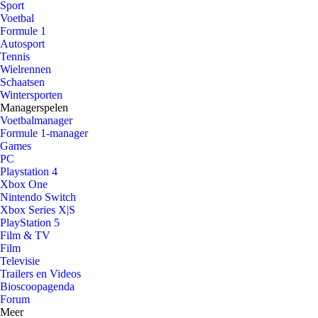
Sport
Voetbal
Formule 1
Autosport
Tennis
Wielrennen
Schaatsen
Wintersporten
Managerspelen
Voetbalmanager
Formule 1-manager
Games
PC
Playstation 4
Xbox One
Nintendo Switch
Xbox Series X|S
PlayStation 5
Film & TV
Film
Televisie
Trailers en Videos
Bioscoopagenda
Forum
Meer