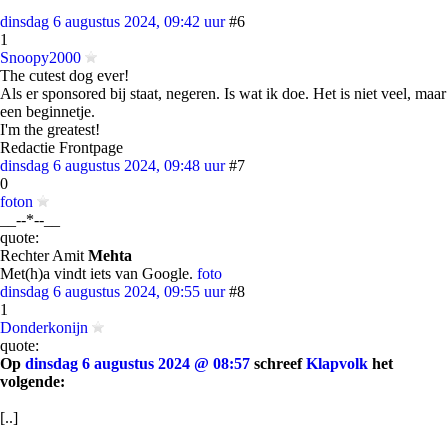
dinsdag 6 augustus 2024, 09:42 uur
#6
1
Snoopy2000
The cutest dog ever!
Als er sponsored bij staat, negeren. Is wat ik doe. Het is niet veel, maar
een beginnetje.
I'm the greatest!
Redactie Frontpage
dinsdag 6 augustus 2024, 09:48 uur
#7
0
foton
__--*--__
quote:
Rechter Amit
Mehta
Met(h)a vindt iets van Google.
foto
dinsdag 6 augustus 2024, 09:55 uur
#8
1
Donderkonijn
quote:
Op
dinsdag 6 augustus 2024 @ 08:57
schreef
Klapvolk
het
volgende:
[..]