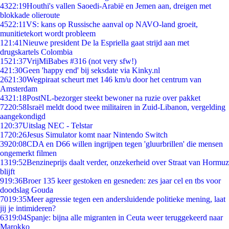
43
22:19
Houthi's vallen Saoedi-Arabië en Jemen aan, dreigen met
blokkade olieroute
45
22:11
VS: kans op Russische aanval op NAVO-land groeit,
munitietekort wordt probleem
1
21:41
Nieuwe president De la Espriella gaat strijd aan met
drugskartels Colombia
15
21:37
VrijMiBabes #316 (not very sfw!)
4
21:30
Geen 'happy end' bij seksdate via Kinky.nl
26
21:30
Wegpiraat scheurt met 146 km/u door het centrum van
Amsterdam
43
21:18
PostNL-bezorger steekt bewoner na ruzie over pakket
72
20:58
Israël meldt dood twee militairen in Zuid-Libanon, vergelding
aangekondigd
1
20:37
Uitslag NEC - Telstar
17
20:26
Jesus Simulator komt naar Nintendo Switch
39
20:08
CDA en D66 willen ingrijpen tegen 'gluurbrillen' die mensen
ongemerkt filmen
13
19:52
Benzineprijs daalt verder, onzekerheid over Straat van Hormuz
blijft
9
19:36
Broer 135 keer gestoken en gesneden: zes jaar cel en tbs voor
doodslag Gouda
70
19:35
Meer agressie tegen een andersluidende politieke mening, laat
jij je intimideren?
63
19:04
Spanje: bijna alle migranten in Ceuta weer teruggekeerd naar
Marokko