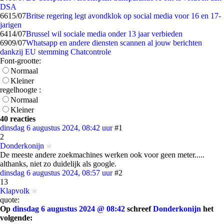
DSA
66
15/07
Britse regering legt avondklok op social media voor 16 en 17-
jarigen
64
14/07
Brussel wil sociale media onder 13 jaar verbieden
69
09/07
Whatsapp en andere diensten scannen al jouw berichten
dankzij EU stemming Chatcontrole
Font-grootte:
Normaal
Kleiner
regelhoogte :
Normaal
Kleiner
40 reacties
dinsdag 6 augustus 2024, 08:42 uur
#1
2
Donderkonijn
De meeste andere zoekmachines werken ook voor geen meter.....
althanks, niet zo duidelijk als google.
dinsdag 6 augustus 2024, 08:57 uur
#2
13
Klapvolk
quote:
Op
dinsdag 6 augustus 2024 @ 08:42
schreef
Donderkonijn
het
volgende: