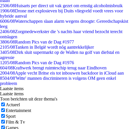
maan
25
06/08
Huisarts per direct uit vak gezet om ernstig alcoholmisbruik
19
06/08
Drone met explosieven bij Duits vliegveld voedt vrees voor
hybride aanval
60
06/08
Waterschappen slaan alarm wegens droogte: Gereedschapskist
leeg
24
06/08
Zorgmedewerkster die 's nachts haar vriend bezocht terecht
ontslagen
38
06/08
Random Pics van de Dag #1977
21
05/08
Tanken in België wordt nóg aantrekkelijker
34
05/08
Dirk sluit supermarkt op de Wallen na golf van diefstal en
agressie
12
05/08
Random Pics van de Dag #1976
6
04/08
Kraftwerk brengt ruimteschip terug naar Eindhoven
20
04/08
Apple vecht Britse eis tot inbouwen backdoor in iCloud aan
85
04/08
'Witte' mannen discrimineren is volgens OM geen enkel
probleem
Laatste items
Laatste items
Toon berichten uit deze thema's
Actueel
Entertainment
Sport
Film & Tv
Games