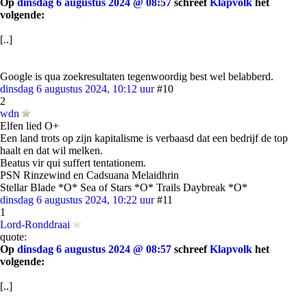
Op
dinsdag 6 augustus 2024 @ 08:57
schreef
Klapvolk
het
volgende:
[..]
Google is qua zoekresultaten tegenwoordig best wel belabberd.
dinsdag 6 augustus 2024, 10:12 uur
#10
2
wdn
Elfen lied O+
Een land trots op zijn kapitalisme is verbaasd dat een bedrijf de top
haalt en dat wil melken.
Beatus vir qui suffert tentationem.
PSN Rinzewind en Cadsuana Melaidhrin
Stellar Blade *O* Sea of Stars *O* Trails Daybreak *O*
dinsdag 6 augustus 2024, 10:22 uur
#11
1
Lord-Ronddraai
quote:
Op
dinsdag 6 augustus 2024 @ 08:57
schreef
Klapvolk
het
volgende:
[..]