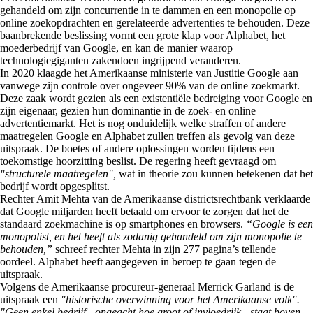
gehandeld om zijn concurrentie in te dammen en een monopolie op
online zoekopdrachten en gerelateerde advertenties te behouden. Deze
baanbrekende beslissing vormt een grote klap voor Alphabet, het
moederbedrijf van Google, en kan de manier waarop
technologiegiganten zakendoen ingrijpend veranderen.
In 2020 klaagde het Amerikaanse ministerie van Justitie Google aan
vanwege zijn controle over ongeveer 90% van de online zoekmarkt.
Deze zaak wordt gezien als een existentiële bedreiging voor Google en
zijn eigenaar, gezien hun dominantie in de zoek- en online
advertentiemarkt. Het is nog onduidelijk welke straffen of andere
maatregelen Google en Alphabet zullen treffen als gevolg van deze
uitspraak. De boetes of andere oplossingen worden tijdens een
toekomstige hoorzitting beslist. De regering heeft gevraagd om
"structurele maatregelen",
wat in theorie zou kunnen betekenen dat het
bedrijf wordt opgesplitst.
Rechter Amit Mehta van de Amerikaanse districtsrechtbank verklaarde
dat Google miljarden heeft betaald om ervoor te zorgen dat het de
standaard zoekmachine is op smartphones en browsers.
“Google is een
monopolist, en het heeft als zodanig gehandeld om zijn monopolie te
behouden,”
schreef rechter Mehta in zijn 277 pagina’s tellende
oordeel. Alphabet heeft aangegeven in beroep te gaan tegen de
uitspraak.
Volgens de Amerikaanse procureur-generaal Merrick Garland is de
uitspraak een
"historische overwinning voor het Amerikaanse volk".
"Geen enkel bedrijf - ongeacht hoe groot of invloedrijk - staat boven