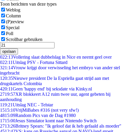
Toon berichten van deze types
Weblog
Column
(P)review
Special
Poll
Scrollbar gebruiken
opslaan
0
22:13
Vollering slaat dubbelslag in Nice en neemt geel over
0
22:11
Uitslag PSV - Fortuna Sittard
3
21:14
Vrouw krijgt door verwisseling het embryo van ander stel
ingebracht
1
20:35
Nieuwe president De la Espriella gaat strijd aan met
drugskartels Colombia
4
20:11
Geen 'happy end' bij seksdate via Kinky.nl
27
19:57
XR blokkeert A12 ruim twee uur, agent gebeten bij
aanhouding
1
19:21
Uitslag NEC - Telstar
15
15:10
VrijMiBabes #316 (not very sfw!)
48
15:09
Random Pics van de Dag #1980
17
15:00
Jesus Simulator komt naar Nintendo Switch
27
13:26
Britney Spears: "Ik geloof dat ik heb gefaald als moeder"
45
12:42
VS: kans op Russische aanval op NAVO-land groeit,