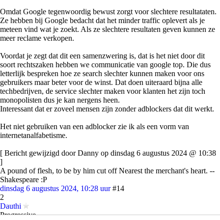
Omdat Google tegenwoordig bewust zorgt voor slechtere resultataten.
Ze hebben bij Google bedacht dat het minder traffic oplevert als je
meteen vind wat je zoekt. Als ze slechtere resultaten geven kunnen ze
meer reclame verkopen.
Voordat je zegt dat dit een samenzwering is, dat is het niet door dit
soort rechtszaken hebben we communicatie van google top. Die dus
letterlijk bespreken hoe ze search slechter kunnen maken voor ons
gebruikers maar beter voor de winst. Dat doen uiteraard bijna alle
techbedrijven, de service slechter maken voor klanten het zijn toch
monopolisten dus je kan nergens heen.
Interessant dat er zoveel mensen zijn zonder adblockers dat dit werkt.
Het niet gebruiken van een adblocker zie ik als een vorm van
internetanalfabetisme.
[ Bericht gewijzigd door Danny op dinsdag 6 augustus 2024 @ 10:38
]
A pound of flesh, to be by him cut off Nearest the merchant's heart. --
Shakespeare :P
dinsdag 6 augustus 2024, 10:28 uur
#14
2
Dauthi
Progressive