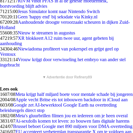
817
12:17
RIVM vindt PFAS in al de geteste moedermelk,
borstvoeding blijft advies
712
15:00
Jesus Simulator komt naar Nintendo Switch
701
20:11
Geen 'happy end' bij seksdate via Kinky.nl
672
09:28
Aanhoudende droogte veroorzaakt scheuren in dijken Zuid-
Holland
556
08:35
Nieuw te streamen in augustus
472
19:57
XR blokkeert A12 ruim twee uur, agent gebeten bij
aanhouding
343
04:46
Niewiadoma profiteert van pokerspel en grijpt geel op
Ventoux
331
21:14
Vrouw krijgt door verwisseling het embryo van ander stel
ingebracht
▼ Advertentie door Refinery89
Lees ook
16
07/08
Meta krijgt half miljard boete voor mentale schade bij jongeren
20
04/08
Apple vecht Britse eis tot inbouwen backdoor in iCloud aan
6
03/08
Google zet AI-bewerktool Google Earth na overtreding
beleidsregels direct stop
18
02/08
Meta's gluurbrillen filmen jou en iedereen om je heen overal
38
31/07
Ai-sexdolls komen tot leven: zo bouwen fans digitale harems
4
24/07
Brussel beboet Google met 890 miljoen voor DMA-overtreding
24
16/07
EU accepteert verbeterplan transparantie X om te voldoen aan