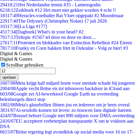
294
18:21
Het Nederlandse tennis #35 - Lamensgodin
62
18:12
Zeikhoek #12 Het moet niet gekker worden # echt !!
183
17:49
Heracles-voetballer Rai Vloet opgepakt #2 Moordenaar
229
17:40
The Odyssey (Christopher Nolan) 17 juli 2026
103
17:36
[La Liga #177]
45
17:34
[Dagboek] What's in your head? #2
70
17:13
Teltopic #1567 tel door en door en door....
276
17:11
Protesten en blokkades van Extinction Rebellion #24 Eieren
78
17:10
Franky en Coen bakken friet in Oekraïne - Volg ze hier! #3
Digital & Games
Digital & Games
Scrollbar gebruiken
opslaan
16
07/08
Meta krijgt half miljard boete voor mentale schade bij jongeren
20
04/08
Apple vecht Britse eis tot inbouwen backdoor in iCloud aan
6
03/08
Google zet AI-bewerktool Google Earth na overtreding
beleidsregels direct stop
18
02/08
Meta's gluurbrillen filmen jou en iedereen om je heen overal
38
31/07
Ai-sexdolls komen tot leven: zo bouwen fans digitale harems
4
24/07
Brussel beboet Google met 890 miljoen voor DMA-overtreding
24
16/07
EU accepteert verbeterplan transparantie X om te voldoen aan
DSA
66
15/07
Britse regering legt avondklok op social media voor 16 en 17-