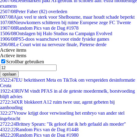
20
07/08
Denemarken pakt AI-gebruik in scholen aan: extra mondelinge
examens
25
07/08
Peter Faber (82) overleden
0
07/08
Ajax veel te sterk voor Shelbourne, maar houdt schade beperkt
1
07/08
Nieuwkomers schitteren bij ruime Europese zege FC Twente
19
07/08
Random Pics van de Dag #1978
15
06/08
Ontslagen bij Halo Studios na Campaign Evolved
19
06/08
PS5-doos waarschuwt voor einde fysieke games
2
06/08
Le Court wint na nerveuze finale, Pieterse derde
Actieve items
Actieve items
Scrollbar gebruiken
opslaan
55
22:47
EU bekritiseert Meta en TikTok om verspreiden desinformatie
Ceuta
19
22:43
RIVM vindt PFAS in al de geteste moedermelk, borstvoeding
blijft advies
27
22:34
XR blokkeert A12 ruim twee uur, agent gebeten bij
aanhouding
3
22:27
Vrouw krijgt door verwisseling het embryo van ander stel
ingebracht
27
22:24
Britney Spears: "Ik geloof dat ik heb gefaald als moeder"
43
22:22
Random Pics van de Dag #1448
48
22:20
Random Pics van de Dag #1980