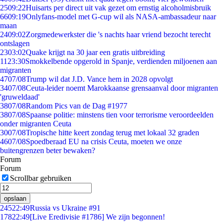
25
09:22
Huisarts per direct uit vak gezet om ernstig alcoholmisbruik
66
09:19
Onlyfans-model met G-cup wil als NASA-ambassadeur naar
maan
24
09:02
Zorgmedewerkster die 's nachts haar vriend bezocht terecht
ontslagen
23
03:02
Quake krijgt na 30 jaar een gratis uitbreiding
11
23:30
Smokkelbende opgerold in Spanje, verdienden miljoenen aan
migranten
47
07/08
Trump wil dat J.D. Vance hem in 2028 opvolgt
34
07/08
Ceuta-leider noemt Marokkaanse grensaanval door migranten
'gruweldaad'
38
07/08
Random Pics van de Dag #1977
38
07/08
Spaanse politie: minstens tien voor terrorisme veroordeelden
onder migranten Ceuta
30
07/08
Tropische hitte keert zondag terug met lokaal 32 graden
46
07/08
Spoedberaad EU na crisis Ceuta, moeten we onze
buitengrenzen beter bewaken?
Forum
Forum
Scrollbar gebruiken
opslaan
245
22:49
Russia vs Ukraine #91
178
22:49
[Live Eredivisie #1786] We zijn begonnen!