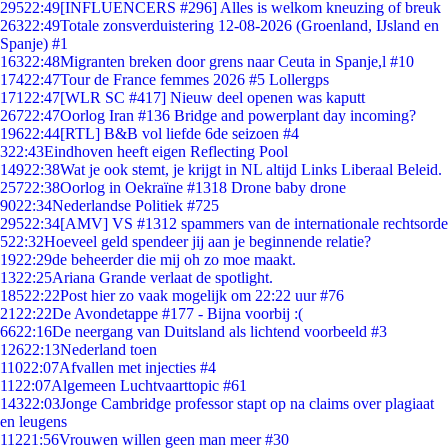
295
22:49
[INFLUENCERS #296] Alles is welkom kneuzing of breuk
263
22:49
Totale zonsverduistering 12-08-2026 (Groenland, IJsland en
Spanje) #1
163
22:48
Migranten breken door grens naar Ceuta in Spanje,l #10
174
22:47
Tour de France femmes 2026 #5 Lollergps
171
22:47
[WLR SC #417] Nieuw deel openen was kaputt
267
22:47
Oorlog Iran #136 Bridge and powerplant day incoming?
196
22:44
[RTL] B&B vol liefde 6de seizoen #4
3
22:43
Eindhoven heeft eigen Reflecting Pool
149
22:38
Wat je ook stemt, je krijgt in NL altijd Links Liberaal Beleid.
257
22:38
Oorlog in Oekraïne #1318 Drone baby drone
90
22:34
Nederlandse Politiek #725
295
22:34
[AMV] VS #1312 spammers van de internationale rechtsorde
5
22:32
Hoeveel geld spendeer jij aan je beginnende relatie?
19
22:29
de beheerder die mij oh zo moe maakt.
13
22:25
Ariana Grande verlaat de spotlight.
185
22:22
Post hier zo vaak mogelijk om 22:22 uur #76
21
22:22
De Avondetappe #177 - Bijna voorbij :(
66
22:16
De neergang van Duitsland als lichtend voorbeeld #3
126
22:13
Nederland toen
110
22:07
Afvallen met injecties #4
11
22:07
Algemeen Luchtvaarttopic #61
143
22:03
Jonge Cambridge professor stapt op na claims over plagiaat
en leugens
112
21:56
Vrouwen willen geen man meer #30