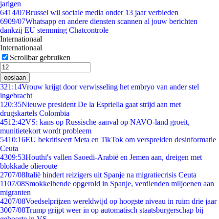
jarigen
64
14/07
Brussel wil sociale media onder 13 jaar verbieden
69
09/07
Whatsapp en andere diensten scannen al jouw berichten
dankzij EU stemming Chatcontrole
Internationaal
Internationaal
Scrollbar gebruiken
opslaan
3
21:14
Vrouw krijgt door verwisseling het embryo van ander stel
ingebracht
1
20:35
Nieuwe president De la Espriella gaat strijd aan met
drugskartels Colombia
45
12:42
VS: kans op Russische aanval op NAVO-land groeit,
munitietekort wordt probleem
54
10:16
EU bekritiseert Meta en TikTok om verspreiden desinformatie
Ceuta
43
09:53
Houthi's vallen Saoedi-Arabië en Jemen aan, dreigen met
blokkade olieroute
27
07/08
Italië hindert reizigers uit Spanje na migratiecrisis Ceuta
11
07/08
Smokkelbende opgerold in Spanje, verdienden miljoenen aan
migranten
42
07/08
Voedselprijzen wereldwijd op hoogste niveau in ruim drie jaar
30
07/08
Trump grijpt weer in op automatisch staatsburgerschap bij
geboorte in VS