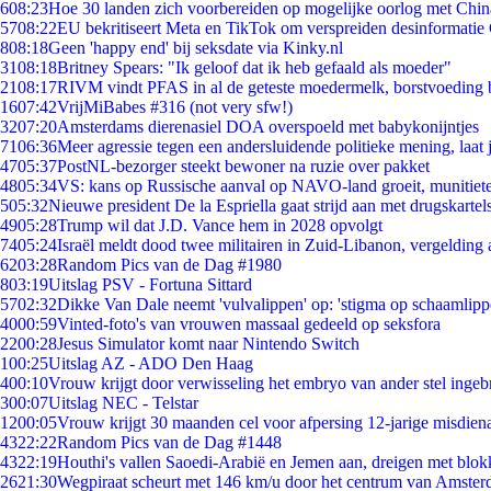
6
08:23
Hoe 30 landen zich voorbereiden op mogelijke oorlog met Chi
57
08:22
EU bekritiseert Meta en TikTok om verspreiden desinformatie
8
08:18
Geen 'happy end' bij seksdate via Kinky.nl
31
08:18
Britney Spears: "Ik geloof dat ik heb gefaald als moeder"
21
08:17
RIVM vindt PFAS in al de geteste moedermelk, borstvoeding bl
16
07:42
VrijMiBabes #316 (not very sfw!)
32
07:20
Amsterdams dierenasiel DOA overspoeld met babykonijntjes
71
06:36
Meer agressie tegen een andersluidende politieke mening, laat j
47
05:37
PostNL-bezorger steekt bewoner na ruzie over pakket
48
05:34
VS: kans op Russische aanval op NAVO-land groeit, munitiet
5
05:32
Nieuwe president De la Espriella gaat strijd aan met drugskarte
49
05:28
Trump wil dat J.D. Vance hem in 2028 opvolgt
74
05:24
Israël meldt dood twee militairen in Zuid-Libanon, vergeldin
62
03:28
Random Pics van de Dag #1980
8
03:19
Uitslag PSV - Fortuna Sittard
57
02:32
Dikke Van Dale neemt 'vulvalippen' op: 'stigma op schaamlip
40
00:59
Vinted-foto's van vrouwen massaal gedeeld op seksfora
22
00:28
Jesus Simulator komt naar Nintendo Switch
1
00:25
Uitslag AZ - ADO Den Haag
4
00:10
Vrouw krijgt door verwisseling het embryo van ander stel ingeb
3
00:07
Uitslag NEC - Telstar
12
00:05
Vrouw krijgt 30 maanden cel voor afpersing 12-jarige misdiena
43
22:22
Random Pics van de Dag #1448
43
22:19
Houthi's vallen Saoedi-Arabië en Jemen aan, dreigen met blok
26
21:30
Wegpiraat scheurt met 146 km/u door het centrum van Amste