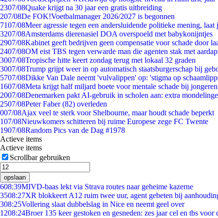
23
07/08
Quake krijgt na 30 jaar een gratis uitbreiding
2
07/08
De FOK!Voetbalmanager 2026/2027 is begonnen
71
07/08
Meer agressie tegen een andersluidende politieke mening, laat j
32
07/08
Amsterdams dierenasiel DOA overspoeld met babykonijntjes
29
07/08
Kabinet geeft bedrijven geen compensatie voor schade door la
24
07/08
OM eist TBS tegen verwarde man die agenten stak met aardap
30
07/08
Tropische hitte keert zondag terug met lokaal 32 graden
30
07/08
Trump grijpt weer in op automatisch staatsburgerschap bij geb
57
07/08
Dikke Van Dale neemt 'vulvalippen' op: 'stigma op schaamlip
16
07/08
Meta krijgt half miljard boete voor mentale schade bij jongeren
20
07/08
Denemarken pakt AI-gebruik in scholen aan: extra mondeling
25
07/08
Peter Faber (82) overleden
0
07/08
Ajax veel te sterk voor Shelbourne, maar houdt schade beperkt
1
07/08
Nieuwkomers schitteren bij ruime Europese zege FC Twente
19
07/08
Random Pics van de Dag #1978
Actieve items
Actieve items
Scrollbar gebruiken
opslaan
6
08:39
MIVD-baas lekt via Strava routes naar geheime kazerne
35
08:27
XR blokkeert A12 ruim twee uur, agent gebeten bij aanhoudin
3
08:25
Vollering slaat dubbelslag in Nice en neemt geel over
12
08:24
Broer 135 keer gestoken en gesneden: zes jaar cel en tbs voo