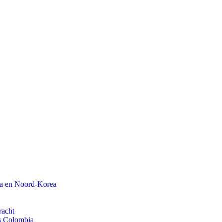
na en Noord-Korea
racht
ls Colombia