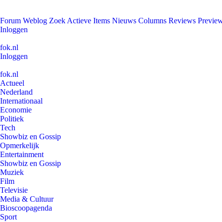
Forum
Weblog
Zoek
Actieve Items
Nieuws
Columns
Reviews
Previe
Inloggen
fok.nl
Inloggen
fok.nl
Actueel
Nederland
Internationaal
Economie
Politiek
Tech
Showbiz en Gossip
Opmerkelijk
Entertainment
Showbiz en Gossip
Muziek
Film
Televisie
Media & Cultuur
Bioscoopagenda
Sport