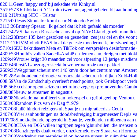
8
20:11
Geen 'happy end' bij seksdate via Kinky.nl
35
19:57
XR blokkeert A12 ruim twee uur, agent gebeten bij aanhoudin
3
19:21
Uitslag NEC - Telstar
22
15:00
Jesus Simulator komt naar Nintendo Switch
31
13:26
Britney Spears: "Ik geloof dat ik heb gefaald als moeder"
48
12:42
VS: kans op Russische aanval op NAVO-land groeit, munitiet
12
12:28
Broer 135 keer gestoken en gesneden: zes jaar cel en tbs voo
21
12:17
RIVM vindt PFAS in al de geteste moedermelk, borstvoeding bl
57
10:16
EU bekritiseert Meta en TikTok om verspreiden desinformatie
43
09:53
Houthi's vallen Saoedi-Arabië en Jemen aan, dreigen met blok
12
09:49
Vrouw krijgt 30 maanden cel voor afpersing 12-jarige misdiena
47
09:46
PostNL-bezorger steekt bewoner na ruzie over pakket
26
09:32
Wegpiraat scheurt met 146 km/u door het centrum van Amste
7
09:28
Aanhoudende droogte veroorzaakt scheuren in dijken Zuid-Hol
0
08:59
Van de Zandschulp overleeft matchpoints, ook Griekspoor verde
1
08:56
Excelsior opent seizoen met ruime zege op promovendus Camb
2
08/08
Nieuw te streamen in augustus
4
08/08
Niewiadoma profiteert van pokerspel en grijpt geel op Ventoux
35
08/08
Random Pics van de Dag #1979
27
07/08
Italië hindert reizigers uit Spanje na migratiecrisis Ceuta
24
07/08
Vier aanhoudingen na doodsbedreiging burgemeester Depla v
11
07/08
Smokkelbende opgerold in Spanje, verdienden miljoenen aan 
39
07/08
CDA en D66 willen ingrijpen tegen 'gluurbrillen' die mensen 
13
07/08
Benzineprijs daalt verder, onzekerheid over Straat van Hormuz 
42
07/08
Voedselprijzen wereldwijd op hoogste niveau in ruim drie jaar