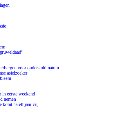
slagen
ssie
eem
'gruweldaad'
 verbergen voor ouders ultimatum
nse asielzoeker
obleem
o in eerste weekend
eid nemen
komt na elf jaar vrij