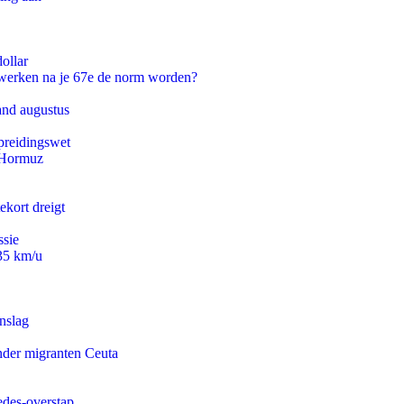
ollar
 werken na je 67e de norm worden?
and augustus
preidingswet
n Hormuz
ekort dreigt
ssie
235 km/u
nslag
onder migranten Ceuta
edes-overstap