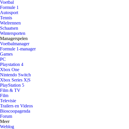
Voetbal
Formule 1
Autosport
Tennis
Wielrennen
Schaatsen
Wintersporten
Managerspelen
Voetbalmanager
Formule 1-manager
Games
PC
Playstation 4
Xbox One
Nintendo Switch
Xbox Series X|S
PlayStation 5
Film & TV
Film
Televisie
Trailers en Videos
Bioscoopagenda
Forum
Meer
Weblog