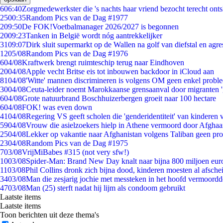
6
06:40
Zorgmedewerkster die 's nachts haar vriend bezocht terecht ont
25
00:35
Random Pics van de Dag #1977
2
09:50
De FOK!Voetbalmanager 2026/2027 is begonnen
20
09:23
Tanken in België wordt nóg aantrekkelijker
31
09:07
Dirk sluit supermarkt op de Wallen na golf van diefstal en agre
12
05/08
Random Pics van de Dag #1976
6
04/08
Kraftwerk brengt ruimteschip terug naar Eindhoven
20
04/08
Apple vecht Britse eis tot inbouwen backdoor in iCloud aan
81
04/08
'Witte' mannen discrimineren is volgens OM geen enkel probl
30
04/08
Ceuta-leider noemt Marokkaanse grensaanval door migranten 
6
04/08
Grote natuurbrand Boschhuizerbergen groeit naar 100 hectare
6
04/08
FOK! was even down
41
04/08
Regering VS geeft scholen die 'genderidentiteit' van kinderen
59
04/08
Vrouw die asielzoekers hielp in Athene vermoord door Afghaa
25
04/08
Lekker op vakantie naar Afghanistan volgens Taliban geen pr
23
04/08
Random Pics van de Dag #1975
7
03/08
VrijMiBabes #315 (not very sfw!)
10
03/08
Spider-Man: Brand New Day knalt naar bijna 800 miljoen eur
11
03/08
Phil Collins dronk zich bijna dood, kinderen moesten al afsch
34
03/08
Man die zesjarig jochie met messteken in het hoofd vermoordde 
47
03/08
Man (25) sterft nadat hij lijm als condoom gebruikt
Laatste items
Laatste items
Toon berichten uit deze thema's