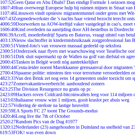
1
07:52
Geen Qatar en Abu Dhabi? Dan eindigt Formule 1-seizoen moge
18
07:49
Iran overweegt Europese hulp bij ruimen mijnen in Straat va
11
07:46
Litouwen vindt opnieuw migrantentunnel onder grens met Wit
6
07:43
Zorgmedewerkster die 's nachts haar vriend bezocht terecht ont
40
06:59
Doorwerken na AOW-leeftijd vaker vastgelegd in cao's, moet
16
06:40
Kind overleden na aanrijding door AH-bestelbus in Dordrecht
8
06:39
Accell, moederbedrijf Sparta en Batavus, vraagt uitstel van beta
4
03:13
Nieuw slachtoffer in kindermisbruikzaak zorgprofessional Jan B
32
00:51
Vinted-foto's van vrouwen massaal gedeeld op seksfora
23
00:51
Onderzoek naar flyers met waarschuwing voor 'Israëlische oor
31
00:51
Dirk sluit supermarkt op de Wallen na golf van diefstal en agre
20
00:45
Tanken in België wordt nóg aantrekkelijker
30
00:44
Ceuta-leider noemt Marokkaanse grensaanval door migranten 
27
00:43
Spaanse politie: minstens tien voor terrorisme veroordeelden 
48
23:33
Van den Brink zet nog eens 14 gemeenten onder toezicht om s
4
23:27
Zomervakantieweerbericht: aanhoudend zomers
6
23:25
The Division Resurgence nu gratis op pc
24
23:09
Hackers roven Coldcard-bitcoinwallets leeg voor 114 miljoen d
14
23:03
Italiaanse vrouw wint 1 miljoen, gooit kraslot per abuis weg
1
22:57
Vollering de sterkste na lastige heuvelrit
3
20:59
EA Sports FC 27 toont The Grounds-modus
14
20:46
Long live the 7th of October
25
20:27
Random Pics van de Dag #1977
13
20:12
Nederlander (23) aangehouden in Duitsland na snelheid van 
6
19:53
FOK! was even down