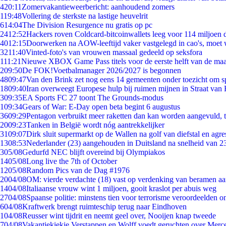
4
20:11
Zomervakantieweerbericht: aanhoudend zomers
1
19:48
Vollering de sterkste na lastige heuvelrit
6
14:04
The Division Resurgence nu gratis op pc
24
12:52
Hackers roven Coldcard-bitcoinwallets leeg voor 114 miljoen d
40
12:15
Doorwerken na AOW-leeftijd vaker vastgelegd in cao's, moet
32
11:40
Vinted-foto's van vrouwen massaal gedeeld op seksfora
1
11:21
Nieuwe XBOX Game Pass titels voor de eerste helft van de ma
2
09:50
De FOK!Voetbalmanager 2026/2027 is begonnen
48
09:47
Van den Brink zet nog eens 14 gemeenten onder toezicht om s
18
09:40
Iran overweegt Europese hulp bij ruimen mijnen in Straat va
3
09:35
EA Sports FC 27 toont The Grounds-modus
1
09:34
Gears of War: E-Day open beta begint 6 augustus
36
09:29
Pentagon verbruikt meer raketten dan kan worden aangevuld, t
20
09:23
Tanken in België wordt nóg aantrekkelijker
31
09:07
Dirk sluit supermarkt op de Wallen na golf van diefstal en agre
13
08:53
Nederlander (23) aangehouden in Duitsland na snelheid van 
3
05/08
Gedurfd NEC blijft overeind bij Olympiakos
14
05/08
Long live the 7th of October
12
05/08
Random Pics van de Dag #1976
20
04/08
OM: vierde verdachte (18) vast op verdenking van beramen aa
14
04/08
Italiaanse vrouw wint 1 miljoen, gooit kraslot per abuis weg
27
04/08
Spaanse politie: minstens tien voor terrorisme veroordeelden 
6
04/08
Kraftwerk brengt ruimteschip terug naar Eindhoven
1
04/08
Reusser wint tijdrit en neemt geel over, Nooijen knap tweede
7
04/08
Vakantiekiekje Verstappen en Wolff voedt geruchten over Merc