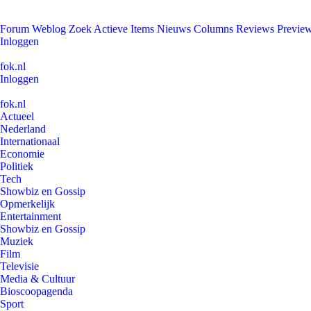
Forum
Weblog
Zoek
Actieve Items
Nieuws
Columns
Reviews
Previe
Inloggen
fok.nl
Inloggen
fok.nl
Actueel
Nederland
Internationaal
Economie
Politiek
Tech
Showbiz en Gossip
Opmerkelijk
Entertainment
Showbiz en Gossip
Muziek
Film
Televisie
Media & Cultuur
Bioscoopagenda
Sport