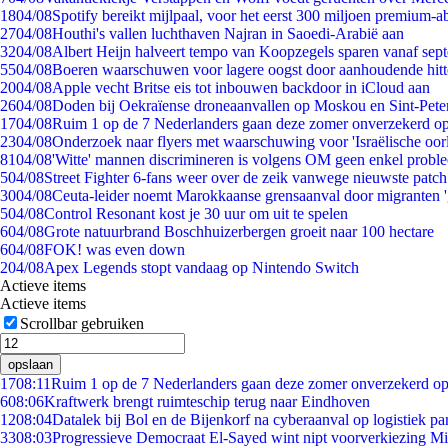
18
04/08
Spotify bereikt mijlpaal, voor het eerst 300 miljoen premium-
27
04/08
Houthi's vallen luchthaven Najran in Saoedi-Arabië aan
32
04/08
Albert Heijn halveert tempo van Koopzegels sparen vanaf sep
55
04/08
Boeren waarschuwen voor lagere oogst door aanhoudende hitt
20
04/08
Apple vecht Britse eis tot inbouwen backdoor in iCloud aan
26
04/08
Doden bij Oekraïense droneaanvallen op Moskou en Sint-Pete
17
04/08
Ruim 1 op de 7 Nederlanders gaan deze zomer onverzekerd op
23
04/08
Onderzoek naar flyers met waarschuwing voor 'Israëlische oor
81
04/08
'Witte' mannen discrimineren is volgens OM geen enkel probl
5
04/08
Street Fighter 6-fans weer over de zeik vanwege nieuwste patch
30
04/08
Ceuta-leider noemt Marokkaanse grensaanval door migranten 
5
04/08
Control Resonant kost je 30 uur om uit te spelen
6
04/08
Grote natuurbrand Boschhuizerbergen groeit naar 100 hectare
6
04/08
FOK! was even down
2
04/08
Apex Legends stopt vandaag op Nintendo Switch
Actieve items
Actieve items
Scrollbar gebruiken
opslaan
17
08:11
Ruim 1 op de 7 Nederlanders gaan deze zomer onverzekerd op
6
08:06
Kraftwerk brengt ruimteschip terug naar Eindhoven
12
08:04
Datalek bij Bol en de Bijenkorf na cyberaanval op logistiek pa
33
08:03
Progressieve Democraat El-Sayed wint nipt voorverkiezing M