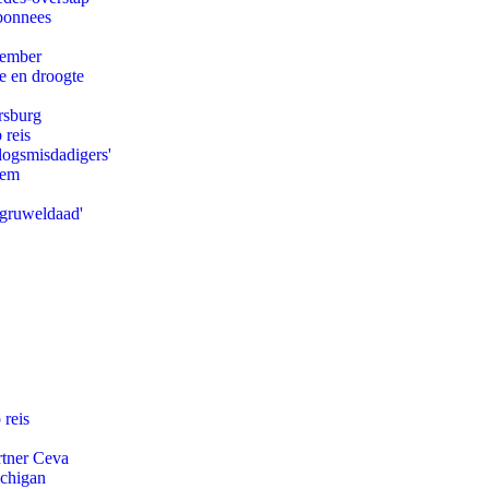
abonnees
tember
e en droogte
rsburg
 reis
logsmisdadigers'
eem
'gruweldaad'
 reis
rtner Ceva
ichigan