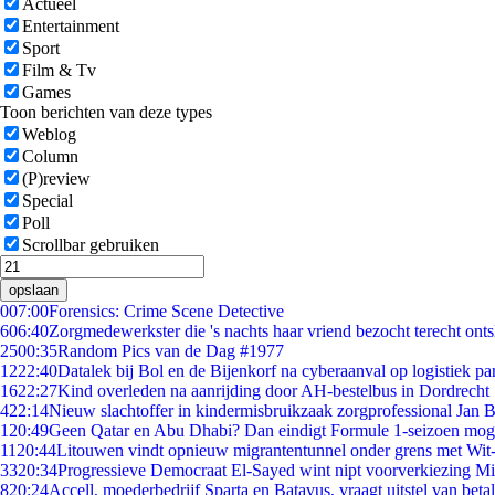
Actueel
Entertainment
Sport
Film & Tv
Games
Toon berichten van deze types
Weblog
Column
(P)review
Special
Poll
Scrollbar gebruiken
opslaan
0
07:00
Forensics: Crime Scene Detective
6
06:40
Zorgmedewerkster die 's nachts haar vriend bezocht terecht ont
25
00:35
Random Pics van de Dag #1977
12
22:40
Datalek bij Bol en de Bijenkorf na cyberaanval op logistiek pa
16
22:27
Kind overleden na aanrijding door AH-bestelbus in Dordrecht
4
22:14
Nieuw slachtoffer in kindermisbruikzaak zorgprofessional Jan B
1
20:49
Geen Qatar en Abu Dhabi? Dan eindigt Formule 1-seizoen moge
11
20:44
Litouwen vindt opnieuw migrantentunnel onder grens met Wit
33
20:34
Progressieve Democraat El-Sayed wint nipt voorverkiezing M
8
20:24
Accell, moederbedrijf Sparta en Batavus, vraagt uitstel van beta