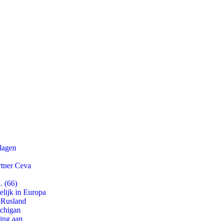
slagen
rtner Ceva
. (66)
lijk in Europa
-Rusland
ichigan
ling aan