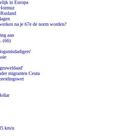
lijk in Europa
n Hormuz
-Rusland
slagen
 werken na je 67e de norm worden?
ling aan
. (66)
logsmisdadigers'
ssie
'gruweldaad'
onder migranten Ceuta
preidingswet
ollar
235 km/u