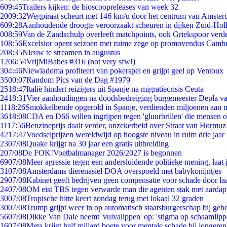
6
09:45
Trailers kijken: de bioscoopreleases van week 32
20
09:32
Wegpiraat scheurt met 146 km/u door het centrum van Amste
6
09:28
Aanhoudende droogte veroorzaakt scheuren in dijken Zuid-Hol
0
08:59
Van de Zandschulp overleeft matchpoints, ook Griekspoor verde
1
08:56
Excelsior opent seizoen met ruime zege op promovendus Camb
2
08:35
Nieuw te streamen in augustus
12
06:54
VrijMiBabes #316 (not very sfw!)
3
04:46
Niewiadoma profiteert van pokerspel en grijpt geel op Ventoux
35
00:07
Random Pics van de Dag #1979
25
18:47
Italië hindert reizigers uit Spanje na migratiecrisis Ceuta
24
18:31
Vier aanhoudingen na doodsbedreiging burgemeester Depla v
11
18:26
Smokkelbende opgerold in Spanje, verdienden miljoenen aan 
36
18:08
CDA en D66 willen ingrijpen tegen 'gluurbrillen' die mensen 
11
17:56
Benzineprijs daalt verder, onzekerheid over Straat van Hormuz b
42
17:47
Voedselprijzen wereldwijd op hoogste niveau in ruim drie jaar
23
07/08
Quake krijgt na 30 jaar een gratis uitbreiding
2
07/08
De FOK!Voetbalmanager 2026/2027 is begonnen
69
07/08
Meer agressie tegen een andersluidende politieke mening, laat j
31
07/08
Amsterdams dierenasiel DOA overspoeld met babykonijntjes
29
07/08
Kabinet geeft bedrijven geen compensatie voor schade door la
24
07/08
OM eist TBS tegen verwarde man die agenten stak met aardap
30
07/08
Tropische hitte keert zondag terug met lokaal 32 graden
30
07/08
Trump grijpt weer in op automatisch staatsburgerschap bij geb
56
07/08
Dikke Van Dale neemt 'vulvalippen' op: 'stigma op schaamlip
16
07/08
Meta krijgt half miljard boete voor mentale schade bij jongeren