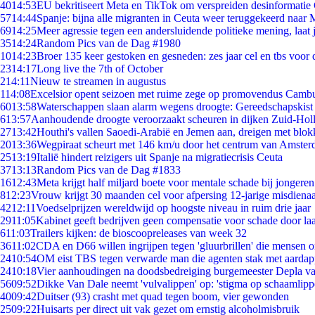
40
14:53
EU bekritiseert Meta en TikTok om verspreiden desinformatie
57
14:44
Spanje: bijna alle migranten in Ceuta weer teruggekeerd naar
69
14:25
Meer agressie tegen een andersluidende politieke mening, laat j
35
14:24
Random Pics van de Dag #1980
10
14:23
Broer 135 keer gestoken en gesneden: zes jaar cel en tbs voo
23
14:17
Long live the 7th of October
2
14:11
Nieuw te streamen in augustus
1
14:08
Excelsior opent seizoen met ruime zege op promovendus Camb
60
13:58
Waterschappen slaan alarm wegens droogte: Gereedschapskist
6
13:57
Aanhoudende droogte veroorzaakt scheuren in dijken Zuid-Hol
27
13:42
Houthi's vallen Saoedi-Arabië en Jemen aan, dreigen met blok
20
13:36
Wegpiraat scheurt met 146 km/u door het centrum van Amste
25
13:19
Italië hindert reizigers uit Spanje na migratiecrisis Ceuta
37
13:13
Random Pics van de Dag #1833
16
12:43
Meta krijgt half miljard boete voor mentale schade bij jongeren
8
12:23
Vrouw krijgt 30 maanden cel voor afpersing 12-jarige misdienaa
42
12:11
Voedselprijzen wereldwijd op hoogste niveau in ruim drie jaar
29
11:05
Kabinet geeft bedrijven geen compensatie voor schade door la
6
11:03
Trailers kijken: de bioscoopreleases van week 32
36
11:02
CDA en D66 willen ingrijpen tegen 'gluurbrillen' die mensen 
24
10:54
OM eist TBS tegen verwarde man die agenten stak met aardap
24
10:18
Vier aanhoudingen na doodsbedreiging burgemeester Depla v
56
09:52
Dikke Van Dale neemt 'vulvalippen' op: 'stigma op schaamlip
40
09:42
Duitser (93) crasht met quad tegen boom, vier gewonden
25
09:22
Huisarts per direct uit vak gezet om ernstig alcoholmisbruik