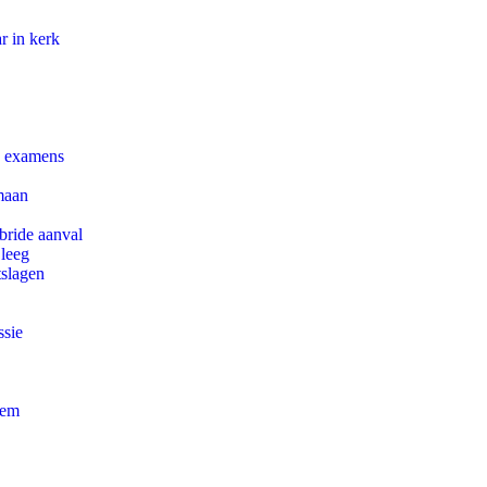
r in kerk
e examens
maan
bride aanval
 leeg
tslagen
ssie
eem