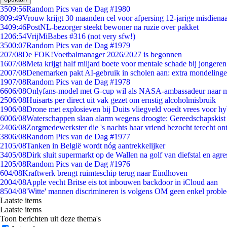
35
09:56
Random Pics van de Dag #1980
8
09:49
Vrouw krijgt 30 maanden cel voor afpersing 12-jarige misdienaa
34
09:46
PostNL-bezorger steekt bewoner na ruzie over pakket
12
06:54
VrijMiBabes #316 (not very sfw!)
35
00:07
Random Pics van de Dag #1979
2
07/08
De FOK!Voetbalmanager 2026/2027 is begonnen
16
07/08
Meta krijgt half miljard boete voor mentale schade bij jongeren
20
07/08
Denemarken pakt AI-gebruik in scholen aan: extra mondeling
19
07/08
Random Pics van de Dag #1978
66
06/08
Onlyfans-model met G-cup wil als NASA-ambassadeur naar 
25
06/08
Huisarts per direct uit vak gezet om ernstig alcoholmisbruik
19
06/08
Drone met explosieven bij Duits vliegveld voedt vrees voor hy
60
06/08
Waterschappen slaan alarm wegens droogte: Gereedschapskist
24
06/08
Zorgmedewerkster die 's nachts haar vriend bezocht terecht on
38
06/08
Random Pics van de Dag #1977
21
05/08
Tanken in België wordt nóg aantrekkelijker
34
05/08
Dirk sluit supermarkt op de Wallen na golf van diefstal en agre
12
05/08
Random Pics van de Dag #1976
6
04/08
Kraftwerk brengt ruimteschip terug naar Eindhoven
20
04/08
Apple vecht Britse eis tot inbouwen backdoor in iCloud aan
85
04/08
'Witte' mannen discrimineren is volgens OM geen enkel probl
Laatste items
Laatste items
Toon berichten uit deze thema's