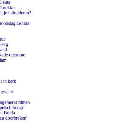
 Ceuta
 Marokko
ij je intimideren?
r doodslag Gouda
uur
 leeg
land
kade olieroute
rdam
r in kerk
agwater
ongemerkt filmen
pelschilmesje
an Breda
pen doorbreken'