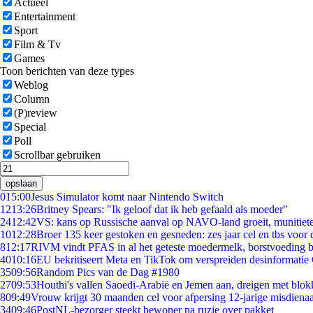
Actueel
Entertainment
Sport
Film & Tv
Games
Toon berichten van deze types
Weblog
Column
(P)review
Special
Poll
Scrollbar gebruiken
opslaan
0
15:00
Jesus Simulator komt naar Nintendo Switch
12
13:26
Britney Spears: "Ik geloof dat ik heb gefaald als moeder"
24
12:42
VS: kans op Russische aanval op NAVO-land groeit, munitiet
10
12:28
Broer 135 keer gestoken en gesneden: zes jaar cel en tbs voo
8
12:17
RIVM vindt PFAS in al het geteste moedermelk, borstvoeding bl
40
10:16
EU bekritiseert Meta en TikTok om verspreiden desinformatie
35
09:56
Random Pics van de Dag #1980
27
09:53
Houthi's vallen Saoedi-Arabië en Jemen aan, dreigen met blok
8
09:49
Vrouw krijgt 30 maanden cel voor afpersing 12-jarige misdienaa
34
09:46
PostNL-bezorger steekt bewoner na ruzie over pakket