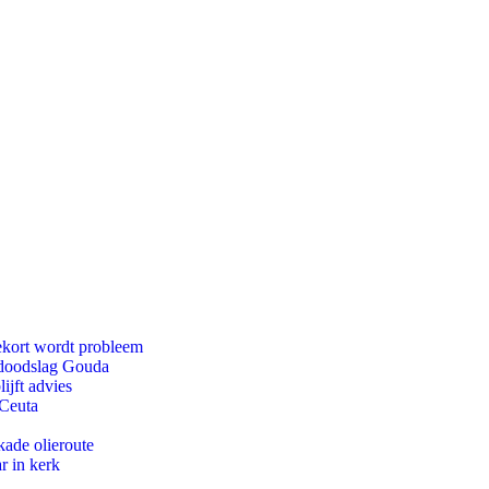
ekort wordt probleem
r doodslag Gouda
ijft advies
 Ceuta
kade olieroute
r in kerk