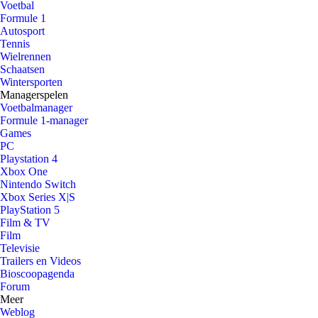
Voetbal
Formule 1
Autosport
Tennis
Wielrennen
Schaatsen
Wintersporten
Managerspelen
Voetbalmanager
Formule 1-manager
Games
PC
Playstation 4
Xbox One
Nintendo Switch
Xbox Series X|S
PlayStation 5
Film & TV
Film
Televisie
Trailers en Videos
Bioscoopagenda
Forum
Meer
Weblog