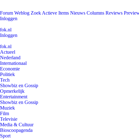
Forum
Weblog
Zoek
Actieve Items
Nieuws
Columns
Reviews
Previe
Inloggen
fok.nl
Inloggen
fok.nl
Actueel
Nederland
Internationaal
Economie
Politiek
Tech
Showbiz en Gossip
Opmerkelijk
Entertainment
Showbiz en Gossip
Muziek
Film
Televisie
Media & Cultuur
Bioscoopagenda
Sport