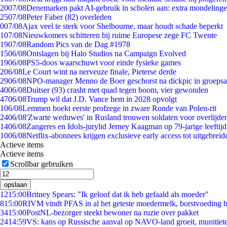
20
07/08
Denemarken pakt AI-gebruik in scholen aan: extra mondeling
25
07/08
Peter Faber (82) overleden
0
07/08
Ajax veel te sterk voor Shelbourne, maar houdt schade beperkt
1
07/08
Nieuwkomers schitteren bij ruime Europese zege FC Twente
19
07/08
Random Pics van de Dag #1978
15
06/08
Ontslagen bij Halo Studios na Campaign Evolved
19
06/08
PS5-doos waarschuwt voor einde fysieke games
2
06/08
Le Court wint na nerveuze finale, Pieterse derde
29
06/08
NPO-manager Menno de Boer geschorst na dickpic in groeps
40
06/08
Duitser (93) crasht met quad tegen boom, vier gewonden
47
06/08
Trump wil dat J.D. Vance hem in 2028 opvolgt
1
06/08
Lemmen boekt eerste profzege in zware Ronde van Polen-rit
24
06/08
'Zwarte weduwes' in Rusland trouwen soldaten voor overlijden
14
06/08
Zangeres en Idols-jurylid Jerney Kaagman op 79-jarige leeftij
10
06/08
Netflix-abonnees krijgen exclusieve early access tot uitgebreid
Actieve items
Actieve items
Scrollbar gebruiken
opslaan
12
15:00
Britney Spears: "Ik geloof dat ik heb gefaald als moeder"
8
15:00
RIVM vindt PFAS in al het geteste moedermelk, borstvoeding bl
34
15:00
PostNL-bezorger steekt bewoner na ruzie over pakket
24
14:59
VS: kans op Russische aanval op NAVO-land groeit, munitiet