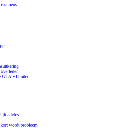
e examens
app
suitkering
d overleden
e GTA VI trailer
ijft advies
ekort wordt probleem