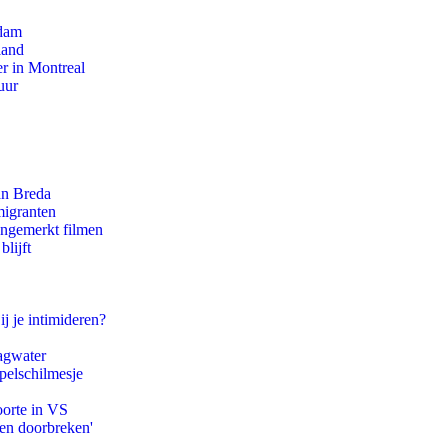
rdam
land
r in Montreal
uur
an Breda
migranten
ongemerkt filmen
lijft
ij je intimideren?
agwater
pelschilmesje
oorte in VS
pen doorbreken'