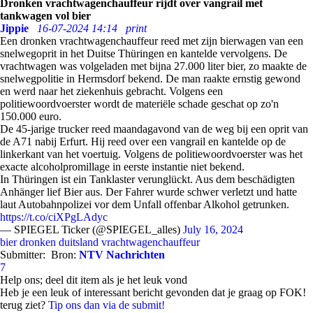
Dronken vrachtwagenchauffeur rijdt over vangrail met
tankwagen vol bier
Jippie
16-07-2024 14:14
print
Een dronken vrachtwagenchauffeur reed met zijn bierwagen van een
snelwegoprit in het Duitse Thüringen en kantelde vervolgens. De
vrachtwagen was volgeladen met bijna 27.000 liter bier, zo maakte de
snelwegpolitie in Hermsdorf bekend. De man raakte ernstig gewond
en werd naar het ziekenhuis gebracht. Volgens een
politiewoordvoerster wordt de materiële schade geschat op zo'n
150.000 euro.
De 45-jarige trucker reed maandagavond van de weg bij een oprit van
de A71 nabij Erfurt. Hij reed over een vangrail en kantelde op de
linkerkant van het voertuig. Volgens de politiewoordvoerster was het
exacte alcoholpromillage in eerste instantie niet bekend.
In Thüringen ist ein Tanklaster verunglückt. Aus dem beschädigten
Anhänger lief Bier aus. Der Fahrer wurde schwer verletzt und hatte
laut Autobahnpolizei vor dem Unfall offenbar Alkohol getrunken.
https://t.co/ciXPgLAdyc
— SPIEGEL Ticker (@SPIEGEL_alles)
July 16, 2024
bier
dronken
duitsland
vrachtwagenchauffeur
Submitter:
Bron:
NTV Nachrichten
7
Help ons; deel dit item als je het leuk vond
Heb je een leuk of interessant bericht gevonden dat je graag op FOK!
terug ziet?
Tip ons dan via de submit!