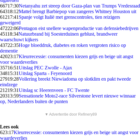
sigaretten
667
17:30
Netanyahu zet streep door Gaza-plan van Trumps Vredesraad
643
18:12
Mattel brengt Barbiepop van zangeres Whitney Houston uit
612
17:41
Spanje volgt Italië met grenscontroles, tien reizigers
geweigerd
472
22:06
Pentagon eist snellere wapenproductie van defensiebedrijven
451
18:34
Natuurbrand bij Soesterduinen geblust, brandweer
waarschuwt kijkers
437
22:35
Hoge bloeddruk, diabetes en roken vergroten risico op
dementie
420
23:17
Kleurrecessie: consumenten kiezen grijs en beige uit angst
voor waardeverlies
357
16:51
Uitslag PEC Zwolle - Ajax
348
15:31
Uitslag Sparta - Feyenoord
279
19:28
Vollering breekt Niewiadoma op slotklim en pakt tweede
eindzege
212
19:31
Uitslag sc Heerenveen - FC Twente
203
13:59
Sensationele Moto2-race Silverstone levert nieuwe winnaar
op, Nederlanders buiten de punten
▼ Advertentie door Refinery89
Lees ook
6
23:17
Kleurrecessie: consumenten kiezen grijs en beige uit angst voor
waardeverlies