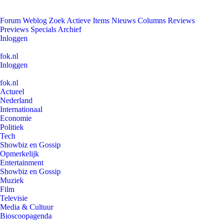
Forum
Weblog
Zoek
Actieve Items
Nieuws
Columns
Reviews
Previews
Specials
Archief
Inloggen
fok.nl
Inloggen
fok.nl
Actueel
Nederland
Internationaal
Economie
Politiek
Tech
Showbiz en Gossip
Opmerkelijk
Entertainment
Showbiz en Gossip
Muziek
Film
Televisie
Media & Cultuur
Bioscoopagenda