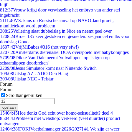
blijft
8
12:37
Vrouw krijgt door verwisseling het embryo van ander stel
ingebracht
51
11:40
VS: kans op Russische aanval op NAVO-land groeit,
munitietekort wordt probleem
3
08:25
Vollering slaat dubbelslag in Nice en neemt geel over
12
08:24
Broer 135 keer gestoken en gesneden: zes jaar cel en tbs voor
doodslag Gouda
16
07:42
VrijMiBabes #316 (not very sfw!)
32
07:20
Amsterdams dierenasiel DOA overspoeld met babykonijntjes
57
09/08
Dikke Van Dale neemt 'vulvalippen' op: 'stigma op
schaamlippen doorbreken'
22
09/08
Jesus Simulator komt naar Nintendo Switch
1
09/08
Uitslag AZ - ADO Den Haag
3
09/08
Uitslag NEC - Telstar
Forum
Forum
Scrollbar gebruiken
opslaan
154
04:45
Hoe denkt God echt over homo-seksualiteit? deel 4
85
04:43
Probleem met webshop: verkeerd (veel duurder) product
ontvangen
124
04:38
[FOK!Voetbalmanager 2026/2027] #1 We zijn er weer