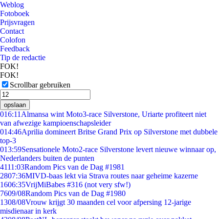
Weblog
Fotoboek
Prijsvragen
Contact
Colofon
Feedback
Tip de redactie
FOK!
FOK!
Scrollbar gebruiken
opslaan
0
16:11
Almansa wint Moto3-race Silverstone, Uriarte profiteert niet
van afwezige kampioenschapsleider
0
14:46
Aprilia domineert Britse Grand Prix op Silverstone met dubbele
top-3
0
13:59
Sensationele Moto2-race Silverstone levert nieuwe winnaar op,
Nederlanders buiten de punten
41
11:03
Random Pics van de Dag #1981
28
07:36
MIVD-baas lekt via Strava routes naar geheime kazerne
16
06:35
VrijMiBabes #316 (not very sfw!)
76
09/08
Random Pics van de Dag #1980
13
08/08
Vrouw krijgt 30 maanden cel voor afpersing 12-jarige
misdienaar in kerk