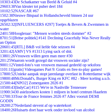
103
03:43
De Schatkamer van Beeld & Geluid #4
296
03:38
Van kleuter tot puber deel 184
101
02:52
NASCAR #67
15
02:38
Nieuwe flitspaal in Hollandscheveld binnen 24 uur
opgeblazen
265
02:32
[INFLUENCERS #297] Toetjes & Bevers & Zwemmen in
water
24
01:58
Hoogleraar: "Mensen worden steeds dommer" #2
87
01:51
[Britse politiek] #141 Declining Gracefully Was Never Really
an Option
206
01:45
[RTL] B&B vol liefde 6de seizoen #4
32
01:42
[AMV] VS #1313 Lying sack of shit.
138
01:26
Vrouwen willen geen man meer #30
2
01:25
Waarom wordt gezegd dat vrouwen socialer zijn?
90
01:12
Vinted-foto's van vrouwen massaal gedeeld op seksfora
11
01:11
[gratis] Videogames Part 9: Gratis en free-to-play games!
178
00:52
Unieke aanpak stopt jarenlange overlast in Rotterdamse wijk
198
00:48
McDonald's, Burger King en KFC #82 - Meer korting a.u.b.
215
00:44
[NPO2] Zomergasten 2026 #1
105
00:43
[IndyCar] #115 We're in Nashville Tennessee
119
00:34
30 asielzoekers kosten 1 miljoen in hotel centrum Haarlem
127
00:33
Tour de France femmes 2026 #7 Allez vooruit DEMI
GODIN
282
00:27
Nederland stevent af op watertekort
184
00:26
Huisarts doet haar werk onder invloed van alcohol