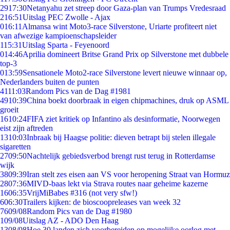
29
17:30
Netanyahu zet streep door Gaza-plan van Trumps Vredesraad
2
16:51
Uitslag PEC Zwolle - Ajax
0
16:11
Almansa wint Moto3-race Silverstone, Uriarte profiteert niet
van afwezige kampioenschapsleider
1
15:31
Uitslag Sparta - Feyenoord
0
14:46
Aprilia domineert Britse Grand Prix op Silverstone met dubbele
top-3
0
13:59
Sensationele Moto2-race Silverstone levert nieuwe winnaar op,
Nederlanders buiten de punten
41
11:03
Random Pics van de Dag #1981
49
10:39
China boekt doorbraak in eigen chipmachines, druk op ASML
groeit
16
10:24
FIFA ziet kritiek op Infantino als desinformatie, Noorwegen
eist zijn aftreden
13
10:03
Inbraak bij Haagse politie: dieven betrapt bij stelen illegale
sigaretten
27
09:50
Nachtelijk gebiedsverbod brengt rust terug in Rotterdamse
wijk
38
09:39
Iran stelt zes eisen aan VS voor heropening Straat van Hormuz
28
07:36
MIVD-baas lekt via Strava routes naar geheime kazerne
16
06:35
VrijMiBabes #316 (not very sfw!)
6
06:30
Trailers kijken: de bioscoopreleases van week 32
76
09/08
Random Pics van de Dag #1980
1
09/08
Uitslag AZ - ADO Den Haag
13
08/08
Hoe 30 landen zich voorbereiden op mogelijke oorlog met