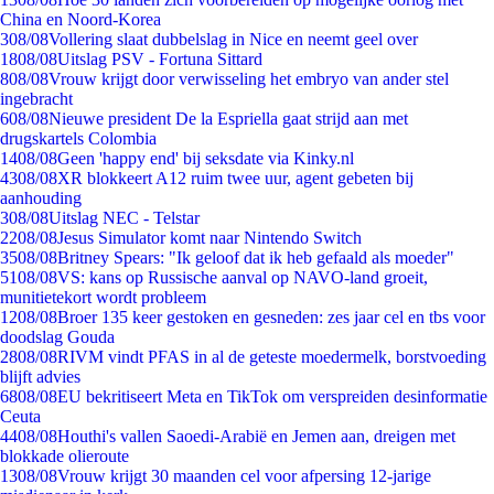
China en Noord-Korea
3
08/08
Vollering slaat dubbelslag in Nice en neemt geel over
18
08/08
Uitslag PSV - Fortuna Sittard
8
08/08
Vrouw krijgt door verwisseling het embryo van ander stel
ingebracht
6
08/08
Nieuwe president De la Espriella gaat strijd aan met
drugskartels Colombia
14
08/08
Geen 'happy end' bij seksdate via Kinky.nl
43
08/08
XR blokkeert A12 ruim twee uur, agent gebeten bij
aanhouding
3
08/08
Uitslag NEC - Telstar
22
08/08
Jesus Simulator komt naar Nintendo Switch
35
08/08
Britney Spears: "Ik geloof dat ik heb gefaald als moeder"
51
08/08
VS: kans op Russische aanval op NAVO-land groeit,
munitietekort wordt probleem
12
08/08
Broer 135 keer gestoken en gesneden: zes jaar cel en tbs voor
doodslag Gouda
28
08/08
RIVM vindt PFAS in al de geteste moedermelk, borstvoeding
blijft advies
68
08/08
EU bekritiseert Meta en TikTok om verspreiden desinformatie
Ceuta
44
08/08
Houthi's vallen Saoedi-Arabië en Jemen aan, dreigen met
blokkade olieroute
13
08/08
Vrouw krijgt 30 maanden cel voor afpersing 12-jarige