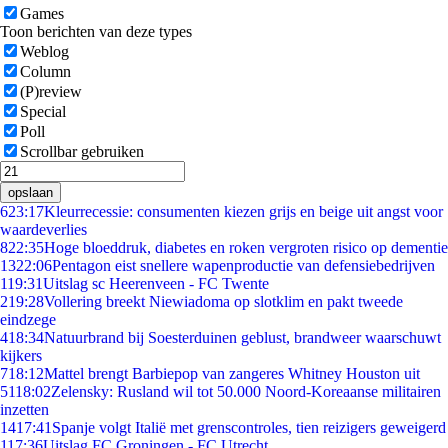
Games
Toon berichten van deze types
Weblog
Column
(P)review
Special
Poll
Scrollbar gebruiken
opslaan
6
23:17
Kleurrecessie: consumenten kiezen grijs en beige uit angst voor
waardeverlies
8
22:35
Hoge bloeddruk, diabetes en roken vergroten risico op dementie
13
22:06
Pentagon eist snellere wapenproductie van defensiebedrijven
1
19:31
Uitslag sc Heerenveen - FC Twente
2
19:28
Vollering breekt Niewiadoma op slotklim en pakt tweede
eindzege
4
18:34
Natuurbrand bij Soesterduinen geblust, brandweer waarschuwt
kijkers
7
18:12
Mattel brengt Barbiepop van zangeres Whitney Houston uit
51
18:02
Zelensky: Rusland wil tot 50.000 Noord-Koreaanse militairen
inzetten
14
17:41
Spanje volgt Italië met grenscontroles, tien reizigers geweigerd
1
17:36
Uitslag FC Groningen - FC Utrecht