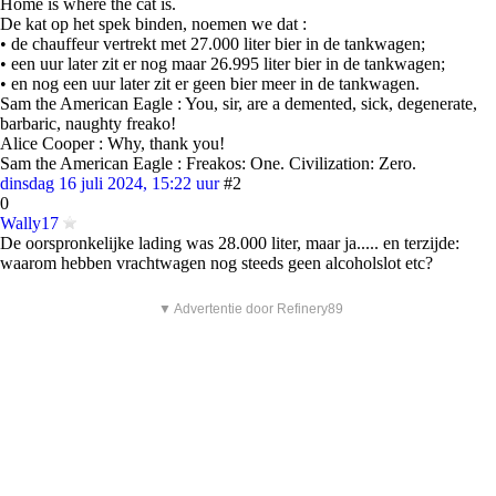
Home is where the cat is.
De kat op het spek binden, noemen we dat :
• de chauffeur vertrekt met 27.000 liter bier in de tankwagen;
• een uur later zit er nog maar 26.995 liter bier in de tankwagen;
• en nog een uur later zit er geen bier meer in de tankwagen.
Sam the American Eagle : You, sir, are a demented, sick, degenerate,
barbaric, naughty freako!
Alice Cooper : Why, thank you!
Sam the American Eagle : Freakos: One. Civilization: Zero.
dinsdag 16 juli 2024, 15:22 uur
#2
0
Wally17
De oorspronkelijke lading was 28.000 liter, maar ja..... en terzijde:
waarom hebben vrachtwagen nog steeds geen alcoholslot etc?
▼ Advertentie door Refinery89