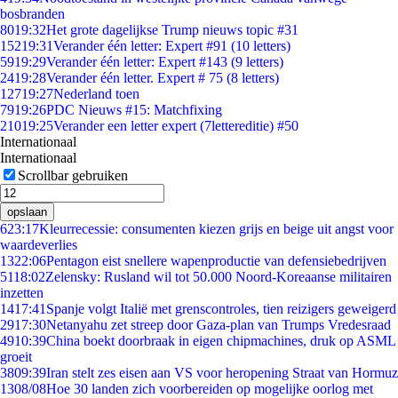
bosbranden
80
19:32
Het grote dagelijkse Trump nieuws topic #31
152
19:31
Verander één letter: Expert #91 (10 letters)
59
19:29
Verander één letter: Expert #143 (9 letters)
24
19:28
Verander één letter. Expert # 75 (8 letters)
127
19:27
Nederland toen
79
19:26
PDC Nieuws #15: Matchfixing
210
19:25
Verander een letter expert (7lettereditie) #50
Internationaal
Internationaal
Scrollbar gebruiken
opslaan
6
23:17
Kleurrecessie: consumenten kiezen grijs en beige uit angst voor
waardeverlies
13
22:06
Pentagon eist snellere wapenproductie van defensiebedrijven
51
18:02
Zelensky: Rusland wil tot 50.000 Noord-Koreaanse militairen
inzetten
14
17:41
Spanje volgt Italië met grenscontroles, tien reizigers geweigerd
29
17:30
Netanyahu zet streep door Gaza-plan van Trumps Vredesraad
49
10:39
China boekt doorbraak in eigen chipmachines, druk op ASML
groeit
38
09:39
Iran stelt zes eisen aan VS voor heropening Straat van Hormuz
13
08/08
Hoe 30 landen zich voorbereiden op mogelijke oorlog met