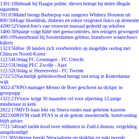
13
01:10
Inbraak bij Haagse politie: dieven betrapt bij stelen illegale
sigaretten
7
01:03
Mattel brengt Barbiepop van zangeres Whitney Houston uit
8
00:56
Hoge bloeddruk, diabetes en roken vergroten risico op dementie
42
00:52
Vinted-foto's van vrouwen massaal gedeeld op seksfora
14
00:30
Spanje volgt Italië met grenscontroles, tien reizigers geweigerd
4
00:19
Natuurbrand bij Soesterduinen geblust, brandweer waarschuwt
kijkers
13
23:56
Hoe 30 landen zich voorbereiden op mogelijke oorlog met
China en Noord-Korea
1
22:54
Uitslag FC Groningen - FC Utrecht
2
22:53
Uitslag PEC Zwolle - Ajax
1
22:52
Uitslag sc Heerenveen - FC Twente
27
22:52
Nachtelijk gebiedsverbod brengt rust terug in Rotterdamse
wijk
30
22:47
NPO-manager Menno de Boer geschorst na dickpic in
groepsapp
13
22:23
Vrouw krijgt 30 maanden cel voor afpersing 12-jarige
misdienaar in kerk
28
22:17
MIVD-baas lekt via Strava routes naar geheime kazerne
28
22:00
RIVM vindt PFAS in al de geteste moedermelk, borstvoeding
blijft advies
77
21:54
Israël meldt dood twee militairen in Zuid-Libanon, vergelding
aangekondigd
2
21:38
Vollering breekt Niewiadoma op slotklim en pakt tweede