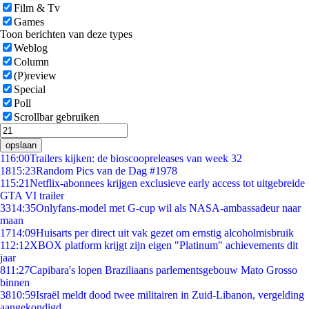
Film & Tv
Games
Toon berichten van deze types
Weblog
Column
(P)review
Special
Poll
Scrollbar gebruiken
opslaan
1
16:00
Trailers kijken: de bioscoopreleases van week 32
18
15:23
Random Pics van de Dag #1978
1
15:21
Netflix-abonnees krijgen exclusieve early access tot uitgebreide
GTA VI trailer
33
14:35
Onlyfans-model met G-cup wil als NASA-ambassadeur naar
maan
17
14:09
Huisarts per direct uit vak gezet om ernstig alcoholmisbruik
1
12:12
XBOX platform krijgt zijn eigen "Platinum" achievements dit
jaar
8
11:27
Capibara's lopen Braziliaans parlementsgebouw Mato Grosso
binnen
38
10:59
Israël meldt dood twee militairen in Zuid-Libanon, vergelding
aangekondigd