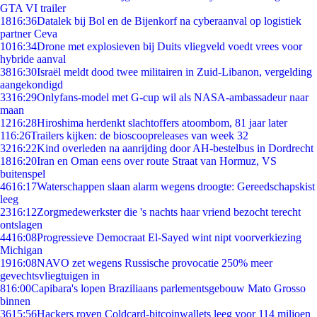
GTA VI trailer
18
16:36
Datalek bij Bol en de Bijenkorf na cyberaanval op logistiek
partner Ceva
10
16:34
Drone met explosieven bij Duits vliegveld voedt vrees voor
hybride aanval
38
16:30
Israël meldt dood twee militairen in Zuid-Libanon, vergelding
aangekondigd
33
16:29
Onlyfans-model met G-cup wil als NASA-ambassadeur naar
maan
12
16:28
Hiroshima herdenkt slachtoffers atoombom, 81 jaar later
1
16:26
Trailers kijken: de bioscoopreleases van week 32
32
16:22
Kind overleden na aanrijding door AH-bestelbus in Dordrecht
18
16:20
Iran en Oman eens over route Straat van Hormuz, VS
buitenspel
46
16:17
Waterschappen slaan alarm wegens droogte: Gereedschapskist
leeg
23
16:12
Zorgmedewerkster die 's nachts haar vriend bezocht terecht
ontslagen
44
16:08
Progressieve Democraat El-Sayed wint nipt voorverkiezing
Michigan
19
16:08
NAVO zet wegens Russische provocatie 250% meer
gevechtsvliegtuigen in
8
16:00
Capibara's lopen Braziliaans parlementsgebouw Mato Grosso
binnen
36
15:56
Hackers roven Coldcard-bitcoinwallets leeg voor 114 miljoen