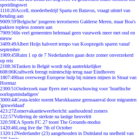
spreidingswet
11
10:20
Accell, moederbedrijf Sparta en Batavus, vraagt uitstel van
betaling aan
90
09:59
'Belgische' jongeren terroriseren Galderse Meren, maar Boa's
pakken topless zonnen aan
79
09:56
In veel gemeenten helemaal geen vuurwerk meer met oud en
nieuw
34
09:49
Albert Heijn halveert tempo van Koopzegels sparen vanaf
september
19
09:45
Ruim 1 op de 7 Nederlanders gaan deze zomer onverzekerd
op reis
21
08:36
Tanken in België wordt nóg aantrekkelijker
6
08:06
Kraftwerk brengt ruimteschip terug naar Eindhoven
18
07:49
Iran overweegt Europese hulp bij ruimen mijnen in Straat van
Hormuz
23
00:51
Onderzoek naar flyers met waarschuwing voor 'Israëlische
oorlogsmisdadigers'
30
00:44
Ceuta-leider noemt Marokkaanse grensaanval door migranten
'gruweldaad'
4
23:27
Zomervakantieweerbericht: aanhoudend zomers
1
22:57
Vollering de sterkste na lastige heuvelrit
3
20:59
EA Sports FC 27 toont The Grounds-modus
14
20:46
Long live the 7th of October
13
20:12
Nederlander (23) aangehouden in Duitsland na snelheid van
235 km/u