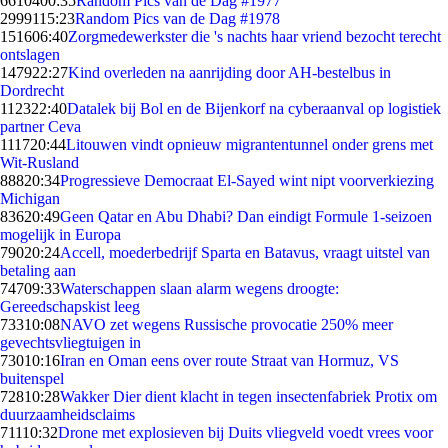
66104
00:35
Random Pics van de Dag #1977
29991
15:23
Random Pics van de Dag #1978
1516
06:40
Zorgmedewerkster die 's nachts haar vriend bezocht terecht
ontslagen
1479
22:27
Kind overleden na aanrijding door AH-bestelbus in
Dordrecht
1123
22:40
Datalek bij Bol en de Bijenkorf na cyberaanval op logistiek
partner Ceva
1117
20:44
Litouwen vindt opnieuw migrantentunnel onder grens met
Wit-Rusland
888
20:34
Progressieve Democraat El-Sayed wint nipt voorverkiezing
Michigan
836
20:49
Geen Qatar en Abu Dhabi? Dan eindigt Formule 1-seizoen
mogelijk in Europa
790
20:24
Accell, moederbedrijf Sparta en Batavus, vraagt uitstel van
betaling aan
747
09:33
Waterschappen slaan alarm wegens droogte:
Gereedschapskist leeg
733
10:08
NAVO zet wegens Russische provocatie 250% meer
gevechtsvliegtuigen in
730
10:16
Iran en Oman eens over route Straat van Hormuz, VS
buitenspel
728
10:28
Wakker Dier dient klacht in tegen insectenfabriek Protix om
duurzaamheidsclaims
711
10:32
Drone met explosieven bij Duits vliegveld voedt vrees voor