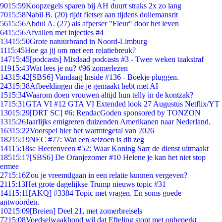
90
15:59
Koopzegels sparen bij AH duurt straks 2x zo lang
70
15:58
Nabil B. (20) rijdt fietser aan tijdens dollemansrit
56
15:56
Abdul A. (27) als afperser "Fleur" door het leven
64
15:56
Afvallen met injecties #4
134
15:50
Grote natuurbrand in Noord-Limburg
11
15:45
Hoe ga jij om met een relatiebreuk?
147
15:45
[podcasts] Misdaad podcasts #3 - Twee weken taakstraf
119
15:43
Wat lees je nu? #96 zomerlezen
143
15:42
[SBS6] Vandaag Inside #136 - Boekje pluggen.
243
15:38
Afbeeldingen die je gemaakt hebt met AI
15
15:34
Waarom doen vrouwen altijd hun telly in de kontzak?
17
15:31
GTA VI #12 GTA VI Extended look 27 Augustus Netflix/YT
130
15:29
[DRT SC] #6: RendacGoden sponsored by TONZON
13
15:26
Jaarlijks emigreren duizenden Amerikanen naar Nederland.
163
15:22
Voorspel hier het warmtegetal van 2026
182
15:19
NEC #77: Wat een seizoen is dit zeg
141
15:18
sc Heerenveen #52: Waar Koning Sarr de dienst uitmaakt
185
15:17
[SBS6] De Oranjezomer #10 Helene je kan het niet stop
ermee
27
15:16
Zou je vreemdgaan in een relatie kunnen vergeven?
21
15:13
Het grote dagelijkse Trump nieuws topic #31
141
15:11
[AKQ] #3384 Topic met vragen. En soms goede
antwoorden.
102
15:09
[Breien] Deel 21, met zomerbreisels
72
15:08
Voedselwaakhond wil dat Efteling stopt met onbeperkt