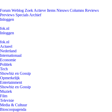
Forum
Weblog
Zoek
Actieve Items
Nieuws
Columns
Reviews
Previews
Specials
Archief
Inloggen
fok.nl
Inloggen
fok.nl
Actueel
Nederland
Internationaal
Economie
Politiek
Tech
Showbiz en Gossip
Opmerkelijk
Entertainment
Showbiz en Gossip
Muziek
Film
Televisie
Media & Cultuur
Bioscoopagenda