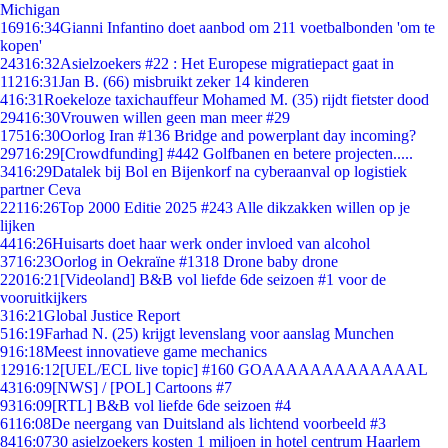
Michigan
169
16:34
Gianni Infantino doet aanbod om 211 voetbalbonden 'om te
kopen'
243
16:32
Asielzoekers #22 : Het Europese migratiepact gaat in
112
16:31
Jan B. (66) misbruikt zeker 14 kinderen
4
16:31
Roekeloze taxichauffeur Mohamed M. (35) rijdt fietster dood
294
16:30
Vrouwen willen geen man meer #29
175
16:30
Oorlog Iran #136 Bridge and powerplant day incoming?
297
16:29
[Crowdfunding] #442 Golfbanen en betere projecten.....
34
16:29
Datalek bij Bol en Bijenkorf na cyberaanval op logistiek
partner Ceva
221
16:26
Top 2000 Editie 2025 #243 Alle dikzakken willen op je
lijken
44
16:26
Huisarts doet haar werk onder invloed van alcohol
37
16:23
Oorlog in Oekraïne #1318 Drone baby drone
220
16:21
[Videoland] B&B vol liefde 6de seizoen #1 voor de
vooruitkijkers
3
16:21
Global Justice Report
5
16:19
Farhad N. (25) krijgt levenslang voor aanslag Munchen
9
16:18
Meest innovatieve game mechanics
129
16:12
[UEL/ECL live topic] #160 GOAAAAAAAAAAAAAL
43
16:09
[NWS] / [POL] Cartoons #7
93
16:09
[RTL] B&B vol liefde 6de seizoen #4
61
16:08
De neergang van Duitsland als lichtend voorbeeld #3
84
16:07
30 asielzoekers kosten 1 miljoen in hotel centrum Haarlem