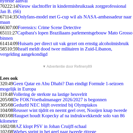
hybride aanval
702
22:14
Nieuw slachtoffer in kindermisbruikzaak zorgprofessional
Jan B. (66)
671
14:35
Onlyfans-model met G-cup wil als NASA-ambassadeur naar
maan
663
07:00
Forensics: Crime Scene Detective
651
11:27
Capibara's lopen Braziliaans parlementsgebouw Mato Grosso
binnen
614
14:09
Huisarts per direct uit vak gezet om ernstig alcoholmisbruik
585
10:59
Israël meldt dood twee militairen in Zuid-Libanon,
vergelding aangekondigd
▼ Advertentie door Refinery89
Lees ook
3
20:49
Geen Qatar en Abu Dhabi? Dan eindigt Formule 1-seizoen
mogelijk in Europa
1
19:48
Vollering de sterkste na lastige heuvelrit
2
05/08
De FOK!Voetbalmanager 2026/2027 is begonnen
3
05/08
Gedurfd NEC blijft overeind bij Olympiakos
1
04/08
Reusser wint tijdrit en neemt geel over, Nooijen knap tweede
0
03/08
Haugset houdt Kopecky af na indrukwekkende solo van 86
kilometer
16
02/08
AZ klopt PSV in Johan Cruijff-schaal
1
02/08
Wiebes sprint in het geel naar tweede ritzege