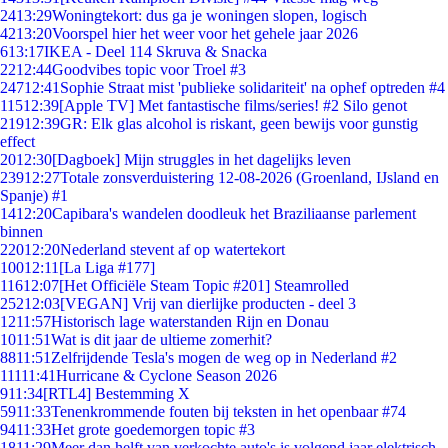
24
13:29
Woningtekort: dus ga je woningen slopen, logisch
42
13:20
Voorspel hier het weer voor het gehele jaar 2026
6
13:17
IKEA - Deel 114 Skruva & Snacka
22
12:44
Goodvibes topic voor Troel #3
247
12:41
Sophie Straat mist 'publieke solidariteit' na ophef optreden #4
115
12:39
[Apple TV] Met fantastische films/series! #2 Silo genot
219
12:39
GR: Elk glas alcohol is riskant, geen bewijs voor gunstig
effect
20
12:30
[Dagboek] Mijn struggles in het dagelijks leven
239
12:27
Totale zonsverduistering 12-08-2026 (Groenland, IJsland en
Spanje) #1
14
12:20
Capibara's wandelen doodleuk het Braziliaanse parlement
binnen
220
12:20
Nederland stevent af op watertekort
100
12:11
[La Liga #177]
116
12:07
[Het Officiële Steam Topic #201] Steamrolled
252
12:03
[VEGAN] Vrij van dierlijke producten - deel 3
12
11:57
Historisch lage waterstanden Rijn en Donau
10
11:51
Wat is dit jaar de ultieme zomerhit?
88
11:51
Zelfrijdende Tesla's mogen de weg op in Nederland #2
111
11:41
Hurricane & Cyclone Season 2026
9
11:34
[RTL4] Bestemming X
59
11:33
Tenenkrommende fouten bij teksten in het openbaar #74
94
11:33
Het grote goedemorgen topic #3
18
11:29
Meer dan helft van verkochte auto's is volgend jaar elektrisch