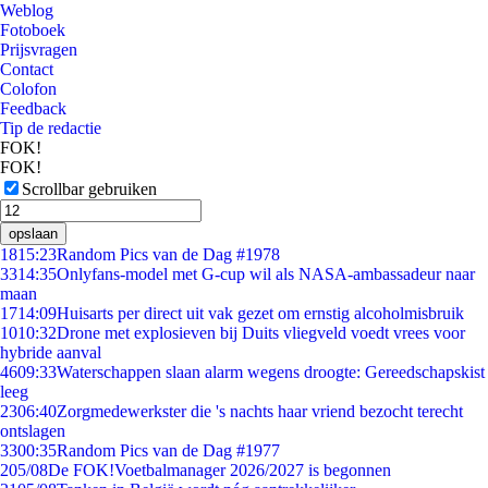
Weblog
Fotoboek
Prijsvragen
Contact
Colofon
Feedback
Tip de redactie
FOK!
FOK!
Scrollbar gebruiken
opslaan
18
15:23
Random Pics van de Dag #1978
33
14:35
Onlyfans-model met G-cup wil als NASA-ambassadeur naar
maan
17
14:09
Huisarts per direct uit vak gezet om ernstig alcoholmisbruik
10
10:32
Drone met explosieven bij Duits vliegveld voedt vrees voor
hybride aanval
46
09:33
Waterschappen slaan alarm wegens droogte: Gereedschapskist
leeg
23
06:40
Zorgmedewerkster die 's nachts haar vriend bezocht terecht
ontslagen
33
00:35
Random Pics van de Dag #1977
2
05/08
De FOK!Voetbalmanager 2026/2027 is begonnen