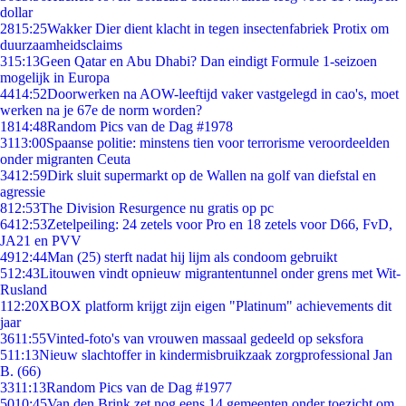
dollar
28
15:25
Wakker Dier dient klacht in tegen insectenfabriek Protix om
duurzaamheidsclaims
3
15:13
Geen Qatar en Abu Dhabi? Dan eindigt Formule 1-seizoen
mogelijk in Europa
44
14:52
Doorwerken na AOW-leeftijd vaker vastgelegd in cao's, moet
werken na je 67e de norm worden?
18
14:48
Random Pics van de Dag #1978
31
13:00
Spaanse politie: minstens tien voor terrorisme veroordeelden
onder migranten Ceuta
34
12:59
Dirk sluit supermarkt op de Wallen na golf van diefstal en
agressie
8
12:53
The Division Resurgence nu gratis op pc
64
12:53
Zetelpeiling: 24 zetels voor Pro en 18 zetels voor D66, FvD,
JA21 en PVV
49
12:44
Man (25) sterft nadat hij lijm als condoom gebruikt
5
12:43
Litouwen vindt opnieuw migrantentunnel onder grens met Wit-
Rusland
1
12:20
XBOX platform krijgt zijn eigen "Platinum" achievements dit
jaar
36
11:55
Vinted-foto's van vrouwen massaal gedeeld op seksfora
5
11:13
Nieuw slachtoffer in kindermisbruikzaak zorgprofessional Jan
B. (66)
33
11:13
Random Pics van de Dag #1977
50
10:45
Van den Brink zet nog eens 14 gemeenten onder toezicht om