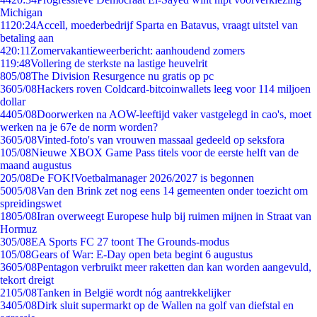
Michigan
11
20:24
Accell, moederbedrijf Sparta en Batavus, vraagt uitstel van
betaling aan
4
20:11
Zomervakantieweerbericht: aanhoudend zomers
1
19:48
Vollering de sterkste na lastige heuvelrit
8
05/08
The Division Resurgence nu gratis op pc
36
05/08
Hackers roven Coldcard-bitcoinwallets leeg voor 114 miljoen
dollar
44
05/08
Doorwerken na AOW-leeftijd vaker vastgelegd in cao's, moet
werken na je 67e de norm worden?
36
05/08
Vinted-foto's van vrouwen massaal gedeeld op seksfora
1
05/08
Nieuwe XBOX Game Pass titels voor de eerste helft van de
maand augustus
2
05/08
De FOK!Voetbalmanager 2026/2027 is begonnen
50
05/08
Van den Brink zet nog eens 14 gemeenten onder toezicht om
spreidingswet
18
05/08
Iran overweegt Europese hulp bij ruimen mijnen in Straat van
Hormuz
3
05/08
EA Sports FC 27 toont The Grounds-modus
1
05/08
Gears of War: E-Day open beta begint 6 augustus
36
05/08
Pentagon verbruikt meer raketten dan kan worden aangevuld,
tekort dreigt
21
05/08
Tanken in België wordt nóg aantrekkelijker
34
05/08
Dirk sluit supermarkt op de Wallen na golf van diefstal en