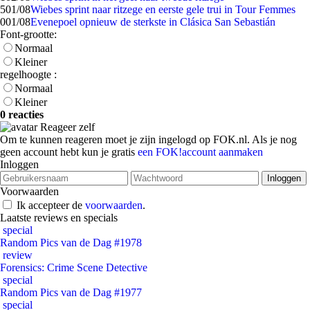
5
01/08
Wiebes sprint naar ritzege en eerste gele trui in Tour Femmes
0
01/08
Evenepoel opnieuw de sterkste in Clásica San Sebastián
Font-grootte:
Normaal
Kleiner
regelhoogte :
Normaal
Kleiner
0 reacties
Reageer zelf
Om te kunnen reageren moet je zijn ingelogd op FOK.nl. Als je nog
geen account hebt kun je gratis
een FOK!account aanmaken
Inloggen
Voorwaarden
Ik accepteer de
voorwaarden
.
Laatste reviews en specials
special
Random Pics van de Dag #1978
review
Forensics: Crime Scene Detective
special
Random Pics van de Dag #1977
special