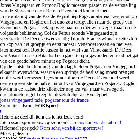
Jonas Vingegaard en Primoz Roglic moesten passen na de versnelling
van de Sloveen en ook Remco Evenepoel kon niet mee.
In de afdaling van de Pas de Peyrol liep Pogacar alsmaar verder uit op
Vingegaard en Roglic en het duo zou terugvallen naar de groep van
Evenepoel. Pogacar leek op weg naar een nieuwe ritzege, maar op de
volgende beklimming Col du Pertus toonde Vingegaard zijn
veerkracht. De Deense tweevoudig Tour de France-winnaar zette zich
op kop van het groepje en eerst moest Evenepoel lossen en niet veel
later moest ook Roglic passen in het wiel van Vingegaard. De Deen
van Visma Lease a Bike had een goed tempo gevonden en reed het gat
van een goede halve minuut op Pogacar dicht.
Op de laatste beklimming van de dag hielden Pogacar en Vingegaard
elkaar in evenwicht, waarna een sprintje de beslissing moest brengen
en die werd verrassend gewonnen door de Deen. Evenepoel werd
derde op een kleine halve minuut van Vingegaard en Pogacar. Roglic
kwam in de laatste drie kilometer nog ten val, maar vanwege de
driekilometerregel kreeg hij dezelfde tijd als Evenepoel.
jonas vingegaard
tadej pogacar
tour de france
Submitter:
Bron:
FOK!sport
0
Help ons; deel dit item als je het leuk vond
Interessant sportnieuws gevonden?
Tip ons dan via de submit!
Helemaal sportgek?
Kom schrijven bij de sportcrew!
Meest gelezen