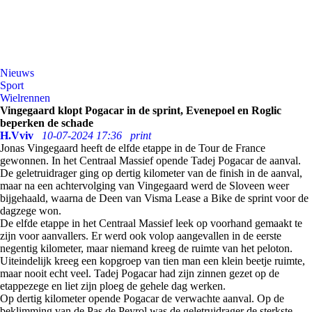
Nieuws
Sport
Wielrennen
Vingegaard klopt Pogacar in de sprint, Evenepoel en Roglic
beperken de schade
H.Vviv
10-07-2024 17:36
print
Jonas Vingegaard heeft de elfde etappe in de Tour de France
gewonnen. In het Centraal Massief opende Tadej Pogacar de aanval.
De geletruidrager ging op dertig kilometer van de finish in de aanval,
maar na een achtervolging van Vingegaard werd de Sloveen weer
bijgehaald, waarna de Deen van Visma Lease a Bike de sprint voor de
dagzege won.
De elfde etappe in het Centraal Massief leek op voorhand gemaakt te
zijn voor aanvallers. Er werd ook volop aangevallen in de eerste
negentig kilometer, maar niemand kreeg de ruimte van het peloton.
Uiteindelijk kreeg een kopgroep van tien man een klein beetje ruimte,
maar nooit echt veel. Tadej Pogacar had zijn zinnen gezet op de
etappezege en liet zijn ploeg de gehele dag werken.
Op dertig kilometer opende Pogacar de verwachte aanval. Op de
beklimming van de Pas de Peyrol was de geletruidrager de sterkste.