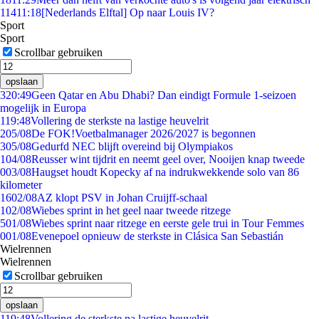
114
11:18
[Nederlands Elftal] Op naar Louis IV?
Sport
Sport
Scrollbar gebruiken
opslaan
3
20:49
Geen Qatar en Abu Dhabi? Dan eindigt Formule 1-seizoen
mogelijk in Europa
1
19:48
Vollering de sterkste na lastige heuvelrit
2
05/08
De FOK!Voetbalmanager 2026/2027 is begonnen
3
05/08
Gedurfd NEC blijft overeind bij Olympiakos
1
04/08
Reusser wint tijdrit en neemt geel over, Nooijen knap tweede
0
03/08
Haugset houdt Kopecky af na indrukwekkende solo van 86
kilometer
16
02/08
AZ klopt PSV in Johan Cruijff-schaal
1
02/08
Wiebes sprint in het geel naar tweede ritzege
5
01/08
Wiebes sprint naar ritzege en eerste gele trui in Tour Femmes
0
01/08
Evenepoel opnieuw de sterkste in Clásica San Sebastián
Wielrennen
Wielrennen
Scrollbar gebruiken
opslaan
1
19:48
Vollering de sterkste na lastige heuvelrit