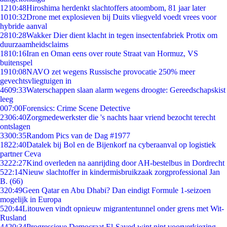
12
10:48
Hiroshima herdenkt slachtoffers atoombom, 81 jaar later
10
10:32
Drone met explosieven bij Duits vliegveld voedt vrees voor
hybride aanval
28
10:28
Wakker Dier dient klacht in tegen insectenfabriek Protix om
duurzaamheidsclaims
18
10:16
Iran en Oman eens over route Straat van Hormuz, VS
buitenspel
19
10:08
NAVO zet wegens Russische provocatie 250% meer
gevechtsvliegtuigen in
46
09:33
Waterschappen slaan alarm wegens droogte: Gereedschapskist
leeg
0
07:00
Forensics: Crime Scene Detective
23
06:40
Zorgmedewerkster die 's nachts haar vriend bezocht terecht
ontslagen
33
00:35
Random Pics van de Dag #1977
18
22:40
Datalek bij Bol en de Bijenkorf na cyberaanval op logistiek
partner Ceva
32
22:27
Kind overleden na aanrijding door AH-bestelbus in Dordrecht
5
22:14
Nieuw slachtoffer in kindermisbruikzaak zorgprofessional Jan
B. (66)
3
20:49
Geen Qatar en Abu Dhabi? Dan eindigt Formule 1-seizoen
mogelijk in Europa
5
20:44
Litouwen vindt opnieuw migrantentunnel onder grens met Wit-
Rusland
44
20:34
Progressieve Democraat El-Sayed wint nipt voorverkiezing