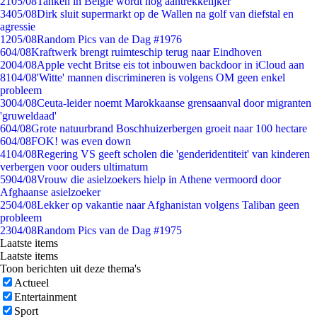
21
05/08
Tanken in België wordt nóg aantrekkelijker
34
05/08
Dirk sluit supermarkt op de Wallen na golf van diefstal en
agressie
12
05/08
Random Pics van de Dag #1976
6
04/08
Kraftwerk brengt ruimteschip terug naar Eindhoven
20
04/08
Apple vecht Britse eis tot inbouwen backdoor in iCloud aan
81
04/08
'Witte' mannen discrimineren is volgens OM geen enkel
probleem
30
04/08
Ceuta-leider noemt Marokkaanse grensaanval door migranten
'gruweldaad'
6
04/08
Grote natuurbrand Boschhuizerbergen groeit naar 100 hectare
6
04/08
FOK! was even down
41
04/08
Regering VS geeft scholen die 'genderidentiteit' van kinderen
verbergen voor ouders ultimatum
59
04/08
Vrouw die asielzoekers hielp in Athene vermoord door
Afghaanse asielzoeker
25
04/08
Lekker op vakantie naar Afghanistan volgens Taliban geen
probleem
23
04/08
Random Pics van de Dag #1975
Laatste items
Laatste items
Toon berichten uit deze thema's
Actueel
Entertainment
Sport