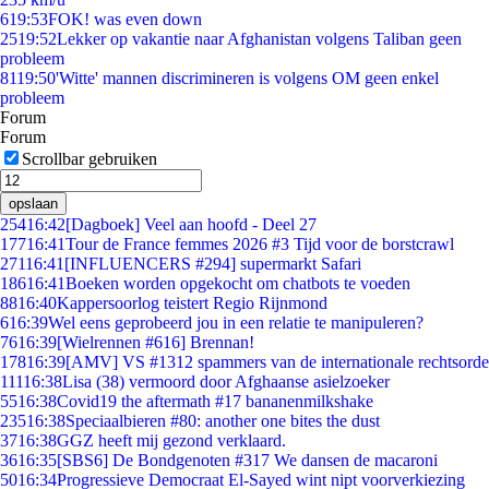
6
19:53
FOK! was even down
25
19:52
Lekker op vakantie naar Afghanistan volgens Taliban geen
probleem
81
19:50
'Witte' mannen discrimineren is volgens OM geen enkel
probleem
Forum
Forum
Scrollbar gebruiken
opslaan
254
16:42
[Dagboek] Veel aan hoofd - Deel 27
177
16:41
Tour de France femmes 2026 #3 Tijd voor de borstcrawl
271
16:41
[INFLUENCERS #294] supermarkt Safari
186
16:41
Boeken worden opgekocht om chatbots te voeden
88
16:40
Kappersoorlog teistert Regio Rijnmond
6
16:39
Wel eens geprobeerd jou in een relatie te manipuleren?
76
16:39
[Wielrennen #616] Brennan!
178
16:39
[AMV] VS #1312 spammers van de internationale rechtsorde
111
16:38
Lisa (38) vermoord door Afghaanse asielzoeker
55
16:38
Covid19 the aftermath #17 bananenmilkshake
235
16:38
Speciaalbieren #80: another one bites the dust
37
16:38
GGZ heeft mij gezond verklaard.
36
16:35
[SBS6] De Bondgenoten #317 We dansen de macaroni
50
16:34
Progressieve Democraat El-Sayed wint nipt voorverkiezing