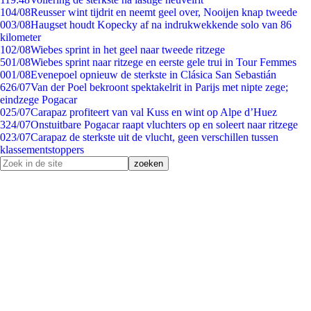
1
04/08
Reusser wint tijdrit en neemt geel over, Nooijen knap tweede
0
03/08
Haugset houdt Kopecky af na indrukwekkende solo van 86
kilometer
1
02/08
Wiebes sprint in het geel naar tweede ritzege
5
01/08
Wiebes sprint naar ritzege en eerste gele trui in Tour Femmes
0
01/08
Evenepoel opnieuw de sterkste in Clásica San Sebastián
6
26/07
Van der Poel bekroont spektakelrit in Parijs met nipte zege;
eindzege Pogacar
0
25/07
Carapaz profiteert van val Kuss en wint op Alpe d’Huez
3
24/07
Onstuitbare Pogacar raapt vluchters op en soleert naar ritzege
0
23/07
Carapaz de sterkste uit de vlucht, geen verschillen tussen
klassementstoppers