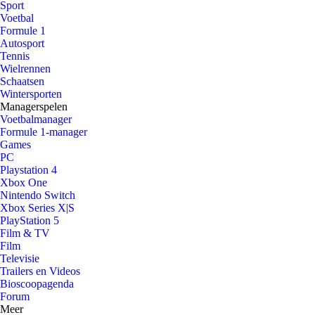
Sport
Voetbal
Formule 1
Autosport
Tennis
Wielrennen
Schaatsen
Wintersporten
Managerspelen
Voetbalmanager
Formule 1-manager
Games
PC
Playstation 4
Xbox One
Nintendo Switch
Xbox Series X|S
PlayStation 5
Film & TV
Film
Televisie
Trailers en Videos
Bioscoopagenda
Forum
Meer