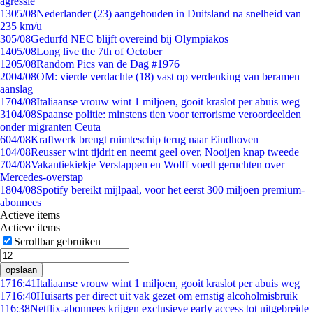
agressie
13
05/08
Nederlander (23) aangehouden in Duitsland na snelheid van
235 km/u
3
05/08
Gedurfd NEC blijft overeind bij Olympiakos
14
05/08
Long live the 7th of October
12
05/08
Random Pics van de Dag #1976
20
04/08
OM: vierde verdachte (18) vast op verdenking van beramen
aanslag
17
04/08
Italiaanse vrouw wint 1 miljoen, gooit kraslot per abuis weg
31
04/08
Spaanse politie: minstens tien voor terrorisme veroordeelden
onder migranten Ceuta
6
04/08
Kraftwerk brengt ruimteschip terug naar Eindhoven
1
04/08
Reusser wint tijdrit en neemt geel over, Nooijen knap tweede
7
04/08
Vakantiekiekje Verstappen en Wolff voedt geruchten over
Mercedes-overstap
18
04/08
Spotify bereikt mijlpaal, voor het eerst 300 miljoen premium-
abonnees
Actieve items
Actieve items
Scrollbar gebruiken
opslaan
17
16:41
Italiaanse vrouw wint 1 miljoen, gooit kraslot per abuis weg
17
16:40
Huisarts per direct uit vak gezet om ernstig alcoholmisbruik
1
16:38
Netflix-abonnees krijgen exclusieve early access tot uitgebreide