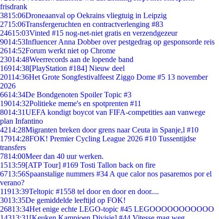
frisdrank
38
15:06
Droneaanval op Oekrains vliegtuig in Leipzig
27
15:06
Transfergeruchten en contractverlenging #83
246
15:03
Vinted #15 nog-net-niet gratis en verzendgezeur
90
14:53
Influencer Anna Dobber over pestgedrag op gesponsorde reis
26
14:52
Forum werkt niet op Chrome
230
14:48
Weerrecords aan de lopende band
169
14:38
[PlayStation #184] Nieuw deel
201
14:36
Het Grote Songfestivalfeest Ziggo Dome #5 13 november
2026
66
14:34
De Bondgenoten Spoiler Topic #3
190
14:32
Politieke meme's en spotprenten #11
80
14:31
UEFA kondigt boycot van FIFA-competities aan vanwege
plan Infantino
42
14:28
Migranten breken door grens naar Ceuta in Spanje,l #10
179
14:28
FOK! Premier Cycling League 2026 #10 Tussentijdse
transfers
78
14:00
Meer dan 40 uur werken.
15
13:59
[ATP Tour] #169 Tosti Tallon back on fire
67
13:56
Spaanstalige nummers #34 A que calor nos pasaremos por el
verano?
119
13:39
Teltopic #1558 tel door en door en door....
30
13:35
De gemiddelde leeftijd op FOK!
268
13:34
Het enige echte LEGO-topic #45 LEGOOOOOOOOOOO
143
13:31
[Keuken Kampioen Divisie] #44 Vitesse mag weg