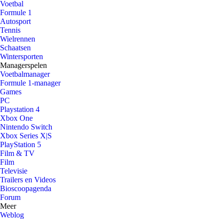
Voetbal
Formule 1
Autosport
Tennis
Wielrennen
Schaatsen
Wintersporten
Managerspelen
Voetbalmanager
Formule 1-manager
Games
PC
Playstation 4
Xbox One
Nintendo Switch
Xbox Series X|S
PlayStation 5
Film & TV
Film
Televisie
Trailers en Videos
Bioscoopagenda
Forum
Meer
Weblog