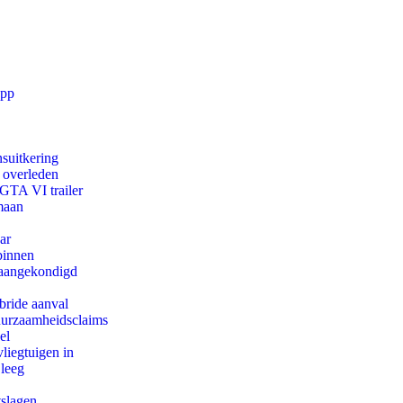
app
suitkering
d overleden
 GTA VI trailer
maan
ar
binnen
g aangekondigd
bride aanval
duurzaamheidsclaims
el
iegtuigen in
 leeg
tslagen