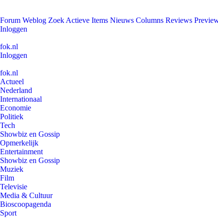
Forum
Weblog
Zoek
Actieve Items
Nieuws
Columns
Reviews
Previe
Inloggen
fok.nl
Inloggen
fok.nl
Actueel
Nederland
Internationaal
Economie
Politiek
Tech
Showbiz en Gossip
Opmerkelijk
Entertainment
Showbiz en Gossip
Muziek
Film
Televisie
Media & Cultuur
Bioscoopagenda
Sport