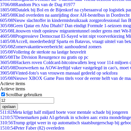
37
06/08
Random Pics van de Dag #1977
18
05/08
Datalek bij Bol en de Bijenkorf na cyberaanval op logistiek pa
34
05/08
Kind overleden na aanrijding door AH-bestelbus in Dordrecht
6
05/08
Nieuw slachtoffer in kindermisbruikzaak zorgprofessional Jan B
3
05/08
Geen Qatar en Abu Dhabi? Dan eindigt Formule 1-seizoen moge
5
05/08
Litouwen vindt opnieuw migrantentunnel onder grens met Wit-
46
05/08
Progressieve Democraat El-Sayed wint nipt voorverkiezing M
14
05/08
Accell, moederbedrijf Sparta en Batavus, vraagt uitstel van bet
5
05/08
Zomervakantieweerbericht: aanhoudend zomers
1
05/08
Vollering de sterkste na lastige heuvelrit
8
05/08
The Division Resurgence nu gratis op pc
36
05/08
Hackers roven Coldcard-bitcoinwallets leeg voor 114 miljoen d
45
05/08
Doorwerken na AOW-leeftijd vaker vastgelegd in cao's, moet
39
05/08
Vinted-foto's van vrouwen massaal gedeeld op seksfora
1
05/08
Nieuwe XBOX Game Pass titels voor de eerste helft van de ma
Actieve items
Actieve items
Scrollbar gebruiken
opslaan
5
11:02
Meta krijgt half miljard boete voor mentale schade bij jongeren
12
10:57
Denemarken pakt AI-gebruik in scholen aan: extra mondeling
3
10:56
Trump grijpt weer in op automatisch staatsburgerschap bij gebo
15
10:54
Peter Faber (82) overleden