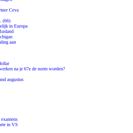
rtner Ceva
. (66)
lijk in Europa
Rusland
ichigan
aling aan
ollar
 werken na je 67e de norm worden?
and augustus
e examens
orte in VS