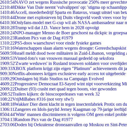
26
10:54
NAVO zet wegens Russische provocatie 250% meer gevechtsvl
22
10:48
Dikke Van Dale neemt 'vulvalippen' op: 'stigma op schaamlip
14
10:46
Accell, moederbedrijf Sparta en Batavus, vraagt uitstel van bet
19
10:44
Drone met explosieven bij Duits vliegveld voedt vrees voor hy
64
10:36
Onlyfans-model met G-cup wil als NASA-ambassadeur naar 
38
10:28
Trump wil dat J.D. Vance hem in 2028 opvolgt
28
10:24
NPO-manager Menno de Boer geschorst na dickpic in groeps
20
10:23
Random Pics van de Dag #1979
13
10:22
PS5-doos waarschuwt voor einde fysieke games
57
10:16
Waterschappen slaan alarm wegens droogte: Gereedschapskist
56
09:59
Israël meldt dood twee militairen in Zuid-Libanon, vergeldin
39
09:53
Vinted-foto's van vrouwen massaal gedeeld op seksfora
19
09:52
'Zwarte weduwes' in Rusland trouwen soldaten voor overlijden
3
09:33
XBOX platform krijgt zijn eigen "Platinum" achievements dit ja
9
09:30
Netflix-abonnees krijgen exclusieve early access tot uitgebreide
11
09:29
Ontslagen bij Halo Studios na Campaign Evolved
46
09:22
Progressieve Democraat El-Sayed wint nipt voorverkiezing M
20
09:22
Duitser (93) crasht met quad tegen boom, vier gewonden
2
08:52
Trailers kijken: de bioscoopreleases van week 32
1
08:22
VrijMiBabes #316 (not very sfw!)
34
08:18
Wakker Dier dient klacht in tegen insectenfabriek Protix om 
13
06:11
Zangeres en Idols-jurylid Jerney Kaagman op 79-jarige leeftijd
85
04:44
'Witte' mannen discrimineren is volgens OM geen enkel probl
37
04:13
Random Pics van de Dag #1977
27
03:06
Doden bij Oekraïense droneaanvallen op Moskou en Sint-Pete