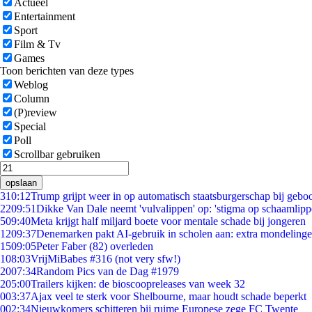
Actueel
Entertainment
Sport
Film & Tv
Games
Toon berichten van deze types
Weblog
Column
(P)review
Special
Poll
Scrollbar gebruiken
opslaan
3
10:12
Trump grijpt weer in op automatisch staatsburgerschap bij gebo
22
09:51
Dikke Van Dale neemt 'vulvalippen' op: 'stigma op schaamlip
5
09:40
Meta krijgt half miljard boete voor mentale schade bij jongeren
12
09:37
Denemarken pakt AI-gebruik in scholen aan: extra mondeling
15
09:05
Peter Faber (82) overleden
1
08:03
VrijMiBabes #316 (not very sfw!)
20
07:34
Random Pics van de Dag #1979
2
05:00
Trailers kijken: de bioscoopreleases van week 32
0
03:37
Ajax veel te sterk voor Shelbourne, maar houdt schade beperkt
0
02:34
Nieuwkomers schitteren bij ruime Europese zege FC Twente