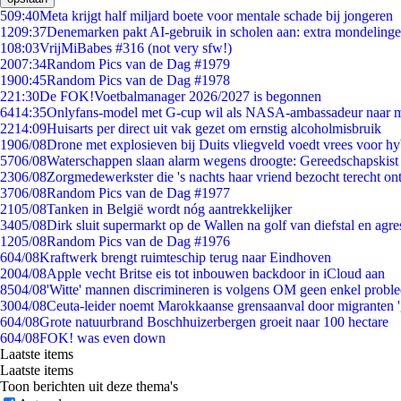
5
09:40
Meta krijgt half miljard boete voor mentale schade bij jongeren
12
09:37
Denemarken pakt AI-gebruik in scholen aan: extra mondeling
1
08:03
VrijMiBabes #316 (not very sfw!)
20
07:34
Random Pics van de Dag #1979
19
00:45
Random Pics van de Dag #1978
2
21:30
De FOK!Voetbalmanager 2026/2027 is begonnen
64
14:35
Onlyfans-model met G-cup wil als NASA-ambassadeur naar 
22
14:09
Huisarts per direct uit vak gezet om ernstig alcoholmisbruik
19
06/08
Drone met explosieven bij Duits vliegveld voedt vrees voor hy
57
06/08
Waterschappen slaan alarm wegens droogte: Gereedschapskist
23
06/08
Zorgmedewerkster die 's nachts haar vriend bezocht terecht on
37
06/08
Random Pics van de Dag #1977
21
05/08
Tanken in België wordt nóg aantrekkelijker
34
05/08
Dirk sluit supermarkt op de Wallen na golf van diefstal en agre
12
05/08
Random Pics van de Dag #1976
6
04/08
Kraftwerk brengt ruimteschip terug naar Eindhoven
20
04/08
Apple vecht Britse eis tot inbouwen backdoor in iCloud aan
85
04/08
'Witte' mannen discrimineren is volgens OM geen enkel probl
30
04/08
Ceuta-leider noemt Marokkaanse grensaanval door migranten 
6
04/08
Grote natuurbrand Boschhuizerbergen groeit naar 100 hectare
6
04/08
FOK! was even down
Laatste items
Laatste items
Toon berichten uit deze thema's