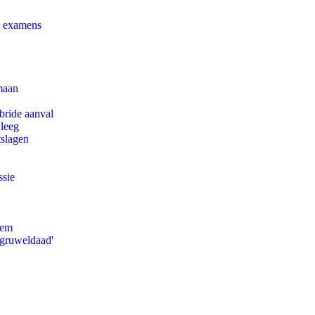
e examens
maan
bride aanval
 leeg
tslagen
ssie
eem
'gruweldaad'