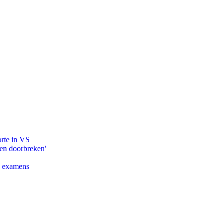
orte in VS
pen doorbreken'
e examens