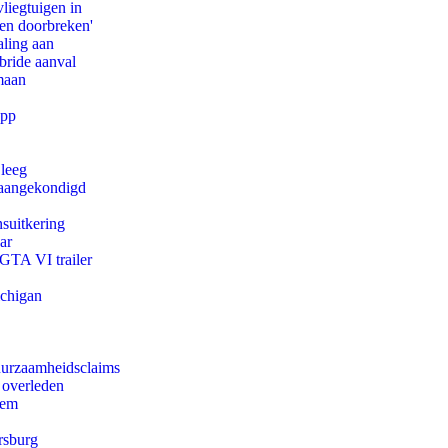
iegtuigen in
pen doorbreken'
aling aan
bride aanval
maan
app
 leeg
g aangekondigd
suitkering
ar
 GTA VI trailer
ichigan
duurzaamheidsclaims
 overleden
eem
rsburg