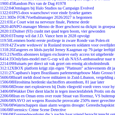
19
00:45
Random Pics van de Dag #1978
11
22:04
Ontslagen bij Halo Studios na Campaign Evolved
13
22:01
PS5-doos waarschuwt voor einde fysieke games
2
21:30
De FOK!Voetbalmanager 2026/2027 is begonnen
2
21:03
Le Court wint na nerveuze finale, Pieterse derde
28
20:40
NPO-manager Menno de Boer geschorst na dickpic in groeps
20
20:11
Duitser (93) crasht met quad tegen boom, vier gewonden
38
20:03
Trump wil dat J.D. Vance hem in 2028 opvolgt
1
19:50
Lemmen boekt eerste profzege in zware Ronde van Polen-rit
19
19:42
'Zwarte weduwes' in Rusland trouwen soldaten voor overlijden
13
18:20
Zangeres en Idols-jurylid Jerney Kaagman op 79-jarige leeftij
9
15:21
Netflix-abonnees krijgen exclusieve early access tot uitgebreide
64
14:35
Onlyfans-model met G-cup wil als NASA-ambassadeur naar 
22
14:09
Huisarts per direct uit vak gezet om ernstig alcoholmisbruik
3
12:12
XBOX platform krijgt zijn eigen "Platinum" achievements dit ja
12
11:27
Capibara's lopen Braziliaans parlementsgebouw Mato Grosso 
56
06/08
Israël meldt dood twee militairen in Zuid-Libanon, vergeldin
15
06/08
Hiroshima herdenkt slachtoffers atoombom, 81 jaar later
19
06/08
Drone met explosieven bij Duits vliegveld voedt vrees voor hy
34
06/08
Wakker Dier dient klacht in tegen insectenfabriek Protix om 
22
06/08
Iran en Oman eens over route Straat van Hormuz, VS buitensp
26
06/08
NAVO zet wegens Russische provocatie 250% meer gevechtsvl
57
06/08
Waterschappen slaan alarm wegens droogte: Gereedschapskist
1
06/08
Forensics: Crime Scene Detective
23
06/08
Zorgmedewerkster die 's nachts haar vriend bezocht terecht on