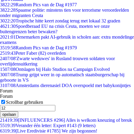
38
22:29
Random Pics van de Dag #1977
38
22:28
Spaanse politie: minstens tien voor terrorisme veroordeelden
onder migranten Ceuta
30
22:20
Tropische hitte keert zondag terug met lokaal 32 graden
46
21:30
Spoedberaad EU na crisis Ceuta, moeten we onze
buitengrenzen beter bewaken?
20
21:01
Denemarken pakt AI-gebruik in scholen aan: extra mondelinge
examens
35
19:58
Random Pics van de Dag #1979
25
19:43
Peter Faber (82) overleden
24
07/08
'Zwarte weduwes' in Rusland trouwen soldaten voor
overlijdensuitkering
15
07/08
Ontslagen bij Halo Studios na Campaign Evolved
30
07/08
Trump grijpt weer in op automatisch staatsburgerschap bij
geboorte in VS
31
07/08
Amsterdams dierenasiel DOA overspoeld met babykonijntjes
Forum
Forum
Scrollbar gebruiken
opslaan
214
19:39
[INFLUENCERS #296] Alles is welkom kneuzing of breuk
55
19:39
Verander één letter: Expert #143 (9 letters)
63
19:39
[Live Eredivisie #1785] We zijn begonnen!