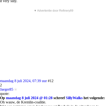
it very silly.
▼ Advertentie door Refinery89
maandag 8 juli 2024, 07:39 uur
#12
2
Jaeger85
quote:
Op
maandag 8 juli 2024 @ 01:28
schreef
SillyWalks
het volgende:
Oh wauw, de Kremlin-coalitie.