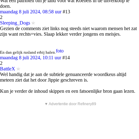
Wat een patrioten om je land voor wat Roebels in de uitverkoop te
doen.
maandag 8 juli 2024, 08:58 uur
#13
2
Sleeping_Dogs
Gezien de comments ziet links nog steeds niet waarom mensen het zat
zijn want rechts=vies. Slaap lekker verder jongens en meisjes.
foto
En dan gelijk rusland erbij halen.
maandag 8 juli 2024, 10:11 uur
#14
2
BattleX
Wel handig dat je aan de subtiele genuanceerde woordkeus altijd
meteen ziet dat het door Jippie geschreven is.
Kun je verder de inhoud skippen en een fatsoenlijke bron gaan lezen.
▼ Advertentie door Refinery89