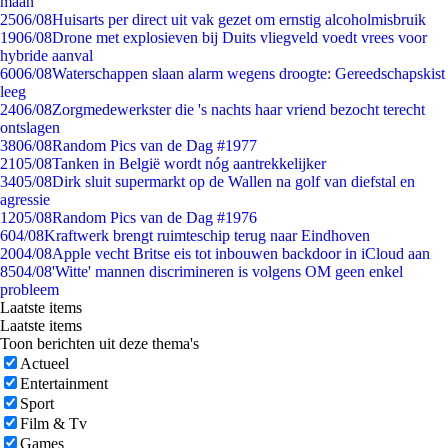
maan
25
06/08
Huisarts per direct uit vak gezet om ernstig alcoholmisbruik
19
06/08
Drone met explosieven bij Duits vliegveld voedt vrees voor
hybride aanval
60
06/08
Waterschappen slaan alarm wegens droogte: Gereedschapskist
leeg
24
06/08
Zorgmedewerkster die 's nachts haar vriend bezocht terecht
ontslagen
38
06/08
Random Pics van de Dag #1977
21
05/08
Tanken in België wordt nóg aantrekkelijker
34
05/08
Dirk sluit supermarkt op de Wallen na golf van diefstal en
agressie
12
05/08
Random Pics van de Dag #1976
6
04/08
Kraftwerk brengt ruimteschip terug naar Eindhoven
20
04/08
Apple vecht Britse eis tot inbouwen backdoor in iCloud aan
85
04/08
'Witte' mannen discrimineren is volgens OM geen enkel
probleem
Laatste items
Laatste items
Toon berichten uit deze thema's
Actueel
Entertainment
Sport
Film & Tv
Games