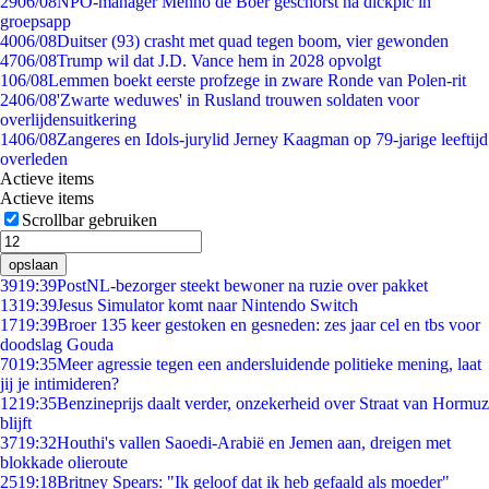
29
06/08
NPO-manager Menno de Boer geschorst na dickpic in
groepsapp
40
06/08
Duitser (93) crasht met quad tegen boom, vier gewonden
47
06/08
Trump wil dat J.D. Vance hem in 2028 opvolgt
1
06/08
Lemmen boekt eerste profzege in zware Ronde van Polen-rit
24
06/08
'Zwarte weduwes' in Rusland trouwen soldaten voor
overlijdensuitkering
14
06/08
Zangeres en Idols-jurylid Jerney Kaagman op 79-jarige leeftijd
overleden
Actieve items
Actieve items
Scrollbar gebruiken
opslaan
39
19:39
PostNL-bezorger steekt bewoner na ruzie over pakket
13
19:39
Jesus Simulator komt naar Nintendo Switch
17
19:39
Broer 135 keer gestoken en gesneden: zes jaar cel en tbs voor
doodslag Gouda
70
19:35
Meer agressie tegen een andersluidende politieke mening, laat
jij je intimideren?
12
19:35
Benzineprijs daalt verder, onzekerheid over Straat van Hormuz
blijft
37
19:32
Houthi's vallen Saoedi-Arabië en Jemen aan, dreigen met
blokkade olieroute
25
19:18
Britney Spears: "Ik geloof dat ik heb gefaald als moeder"