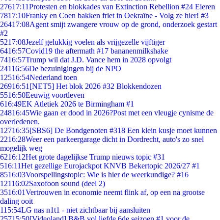
276
17:11
Protesten en blokkades van Extinction Rebellion #24 Eieren
78
17:10
Franky en Coen bakken friet in Oekraïne - Volg ze hier! #3
264
17:08
Agent smijt zwangere vrouw op de grond, onderzoek gestart
#2
52
17:08
Jezelf gelukkig voelen als vrijgezelle vijftiger
64
16:57
Covid19 the aftermath #17 bananenmilkshake
74
16:57
Trump wil dat J.D. Vance hem in 2028 opvolgt
241
16:56
De bezuinigingen bij de NPO
125
16:54
Nederland toen
269
16:51
[NET5] Het blok 2026 #32 Blokkendozen
55
16:50
Eeuwig voortleven
6
16:49
EK Atletiek 2026 te Birmingham #1
248
16:45
Wie gaan er dood in 2026?Post met een vleugje cynisme de
overledenen.
127
16:35
[SBS6] De Bondgenoten #318 Een klein kusje moet kunnen
22
16:28
Weer een parkeergarage dicht in Dordrecht, auto's zo snel
mogelijk weg
62
16:12
Het grote dagelijkse Trump nieuws topic #31
5
16:11
Het gezellige Eurojackpot KNVB Bekertopic 2026/27 #1
85
16:03
Voorspellingstopic: Wie is hier de weerkundige? #16
121
16:02
Saxofoon sound (deel 2)
35
16:01
Vertrouwen in economie neemt flink af, op een na grootse
daling ooit
1
15:54
LG nas n1t1 - niet zichtbaar bij aansluiten
257
15:50
[Videoland] B&B vol liefde 6de seizoen #1 voor de