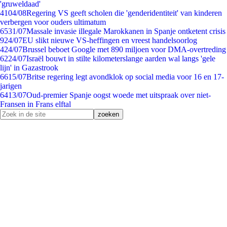
'gruweldaad'
41
04/08
Regering VS geeft scholen die 'genderidentiteit' van kinderen
verbergen voor ouders ultimatum
65
31/07
Massale invasie illegale Marokkanen in Spanje ontketent crisis
9
24/07
EU slikt nieuwe VS-heffingen en vreest handelsoorlog
4
24/07
Brussel beboet Google met 890 miljoen voor DMA-overtreding
62
24/07
Israël bouwt in stilte kilometerslange aarden wal langs 'gele
lijn' in Gazastrook
66
15/07
Britse regering legt avondklok op social media voor 16 en 17-
jarigen
64
13/07
Oud-premier Spanje oogst woede met uitspraak over niet-
Fransen in Frans elftal