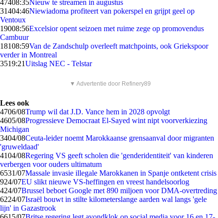
474
08:35
Nieuw te streamen in augustus
314
04:46
Niewiadoma profiteert van pokerspel en grijpt geel op
Ventoux
190
08:56
Excelsior opent seizoen met ruime zege op promovendus
Cambuur
181
08:59
Van de Zandschulp overleeft matchpoints, ook Griekspoor
verder in Montreal
35
19:21
Uitslag NEC - Telstar
▼ Advertentie door Refinery89
Lees ook
47
06/08
Trump wil dat J.D. Vance hem in 2028 opvolgt
46
05/08
Progressieve Democraat El-Sayed wint nipt voorverkiezing
Michigan
34
04/08
Ceuta-leider noemt Marokkaanse grensaanval door migranten
'gruweldaad'
41
04/08
Regering VS geeft scholen die 'genderidentiteit' van kinderen
verbergen voor ouders ultimatum
65
31/07
Massale invasie illegale Marokkanen in Spanje ontketent crisis
9
24/07
EU slikt nieuwe VS-heffingen en vreest handelsoorlog
4
24/07
Brussel beboet Google met 890 miljoen voor DMA-overtreding
62
24/07
Israël bouwt in stilte kilometerslange aarden wal langs 'gele
lijn' in Gazastrook
66
15/07
Britse regering legt avondklok op social media voor 16 en 17-