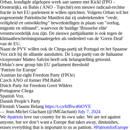
Orban, kondigde afgelopen week aan samen met Kickl (FPÖ -
Oostenrijk), en Babis ( ANO - Tsjechië) een nieuwe radicaal-rechtse
fractie in het EU-parlement te willen oprichten. Volgens Orban wil het
zogenoemde Patriottische Manifest dat zij ondertekenden
"vrede,
veiligheid en ontwikkeling"
bewerkstelligen in plaats van "oorlog,
migratie en stilstand", waarvoor de huidige 'Brusselse elite'
verantwoordelijk zou zijn. De nieuwe partijalliantie is ook tegen de
klimaatbeschermingsmaatregelen als onderdeel van de 'Green Deal'
van de EU.
Naast de PVV willen ook de Chega-partij uit Portugal en het Spaanse
Vox zich bij de alliantie aansluiten. De Lega-partij van de Italiaanse
vicepremier Matteo Salvini heeft ook belangstelling getoond.
Orbán’s new group hits EU parliament threshold
‘Patriots for Europe’
Austrian far-right Freedom Party (FPOe)
Czech ANO of former PM Babiš
Dutch Party for Freedom Geert Wilders
Portuguese Chega
Spanish Vox.
Danish People’s Party
Flemish Vlaams Belang
https://t.co/hfBw46tOYE
— Jean-Michel Glachant (@JMGlachant)
July 7, 2024
We
#patriots
love our country for its own sake. We are not against
anyone, but we don’t want a Europe that takes away, diminishes,
erases everything that is important to us as patriots.
#PatriotsforEurope