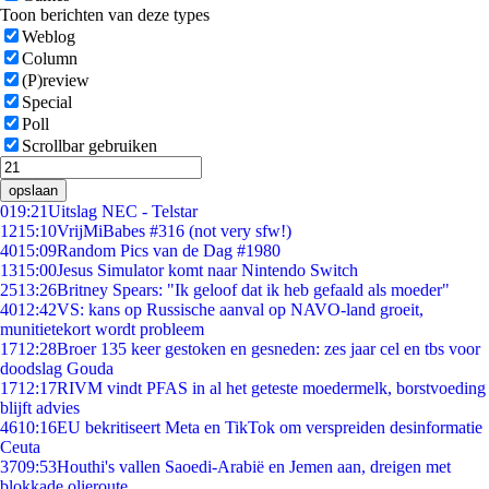
Toon berichten van deze types
Weblog
Column
(P)review
Special
Poll
Scrollbar gebruiken
opslaan
0
19:21
Uitslag NEC - Telstar
12
15:10
VrijMiBabes #316 (not very sfw!)
40
15:09
Random Pics van de Dag #1980
13
15:00
Jesus Simulator komt naar Nintendo Switch
25
13:26
Britney Spears: "Ik geloof dat ik heb gefaald als moeder"
40
12:42
VS: kans op Russische aanval op NAVO-land groeit,
munitietekort wordt probleem
17
12:28
Broer 135 keer gestoken en gesneden: zes jaar cel en tbs voor
doodslag Gouda
17
12:17
RIVM vindt PFAS in al het geteste moedermelk, borstvoeding
blijft advies
46
10:16
EU bekritiseert Meta en TikTok om verspreiden desinformatie
Ceuta
37
09:53
Houthi's vallen Saoedi-Arabië en Jemen aan, dreigen met
blokkade olieroute