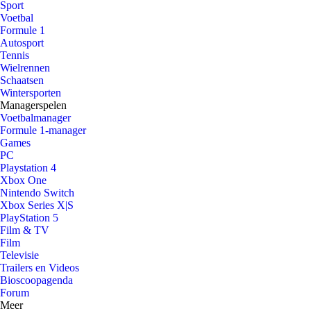
Sport
Voetbal
Formule 1
Autosport
Tennis
Wielrennen
Schaatsen
Wintersporten
Managerspelen
Voetbalmanager
Formule 1-manager
Games
PC
Playstation 4
Xbox One
Nintendo Switch
Xbox Series X|S
PlayStation 5
Film & TV
Film
Televisie
Trailers en Videos
Bioscoopagenda
Forum
Meer