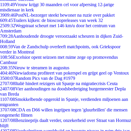
11
09:49
Vrouw krijgt 30 maanden cel voor afpersing 12-jarige
misdienaar in kerk
39
09:46
PostNL-bezorger steekt bewoner na ruzie over pakket
6
09:45
Trailers kijken: de bioscoopreleases van week 32
25
09:32
Wegpiraat scheurt met 146 km/u door het centrum van
Amsterdam
7
09:28
Aanhoudende droogte veroorzaakt scheuren in dijken Zuid-
Holland
0
08:59
Van de Zandschulp overleeft matchpoints, ook Griekspoor
verder in Montreal
1
08:56
Excelsior opent seizoen met ruime zege op promovendus
Cambuur
2
08:35
Nieuw te streamen in augustus
4
04:46
Niewiadoma profiteert van pokerspel en grijpt geel op Ventoux
35
00:07
Random Pics van de Dag #1979
27
07/08
Italië hindert reizigers uit Spanje na migratiecrisis Ceuta
24
07/08
Vier aanhoudingen na doodsbedreiging burgemeester Depla
van Breda
11
07/08
Smokkelbende opgerold in Spanje, verdienden miljoenen aan
migranten
37
07/08
CDA en D66 willen ingrijpen tegen 'gluurbrillen' die mensen
ongemerkt filmen
12
07/08
Benzineprijs daalt verder, onzekerheid over Straat van Hormuz
blijft
42
07/08
Voedselprijzen wereldwijd op hoogste niveau in ruim drie jaar