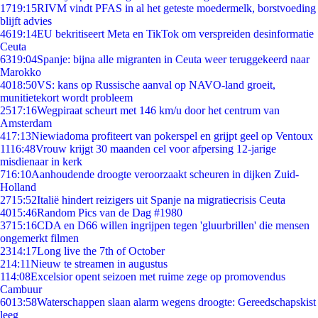
17
19:15
RIVM vindt PFAS in al het geteste moedermelk, borstvoeding
blijft advies
46
19:14
EU bekritiseert Meta en TikTok om verspreiden desinformatie
Ceuta
63
19:04
Spanje: bijna alle migranten in Ceuta weer teruggekeerd naar
Marokko
40
18:50
VS: kans op Russische aanval op NAVO-land groeit,
munitietekort wordt probleem
25
17:16
Wegpiraat scheurt met 146 km/u door het centrum van
Amsterdam
4
17:13
Niewiadoma profiteert van pokerspel en grijpt geel op Ventoux
11
16:48
Vrouw krijgt 30 maanden cel voor afpersing 12-jarige
misdienaar in kerk
7
16:10
Aanhoudende droogte veroorzaakt scheuren in dijken Zuid-
Holland
27
15:52
Italië hindert reizigers uit Spanje na migratiecrisis Ceuta
40
15:46
Random Pics van de Dag #1980
37
15:16
CDA en D66 willen ingrijpen tegen 'gluurbrillen' die mensen
ongemerkt filmen
23
14:17
Long live the 7th of October
2
14:11
Nieuw te streamen in augustus
1
14:08
Excelsior opent seizoen met ruime zege op promovendus
Cambuur
60
13:58
Waterschappen slaan alarm wegens droogte: Gereedschapskist
leeg