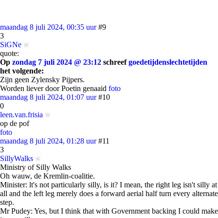
maandag 8 juli 2024, 00:35 uur
#9
3
SiGNe
quote:
Op
zondag 7 juli 2024 @ 23:12
schreef
goedetijdenslechtetijden
het volgende:
Zijn geen Zylensky Pijpers.
Worden liever door Poetin genaaid
foto
maandag 8 juli 2024, 01:07 uur
#10
0
leen.van.frisia
op de pof
foto
maandag 8 juli 2024, 01:28 uur
#11
3
SillyWalks
Ministry of Silly Walks
Oh wauw, de Kremlin-coalitie.
Minister: lt's not particularly silly, is it? I mean, the right leg isn't silly at
all and the left leg merely does a forward aerial half turn every alternate
step.
Mr Pudey: Yes, but I think that with Government backing I could make