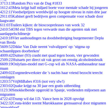
37
13:13
Random Pics van de Dag #1833
16
12:43
Meta krijgt half miljard boete voor mentale schade bij jongeren
42
12:11
Voedselprijzen wereldwijd op hoogste niveau in ruim drie jaar
29
11:05
Kabinet geeft bedrijven geen compensatie voor schade door
laagwater
6
11:03
Trailers kijken: de bioscoopreleases van week 32
24
10:54
OM eist TBS tegen verwarde man die agenten stak met
aardappelschilmesje
24
10:18
Vier aanhoudingen na doodsbedreiging burgemeester Depla
van Breda
56
09:52
Dikke Van Dale neemt 'vulvalippen' op: 'stigma op
schaamlippen doorbreken'
40
09:42
Duitser (93) crasht met quad tegen boom, vier gewonden
25
09:22
Huisarts per direct uit vak gezet om ernstig alcoholmisbruik
66
09:19
Onlyfans-model met G-cup wil als NASA-ambassadeur naar
maan
24
09:02
Zorgmedewerkster die 's nachts haar vriend bezocht terecht
ontslagen
12
03:57
VrijMiBabes #316 (not very sfw!)
23
03:02
Quake krijgt na 30 jaar een gratis uitbreiding
11
23:30
Smokkelbende opgerold in Spanje, verdienden miljoenen aan
migranten
47
22:43
Trump wil dat J.D. Vance hem in 2028 opvolgt
34
22:32
Ceuta-leider noemt Marokkaanse grensaanval door migranten
'gruweldaad'