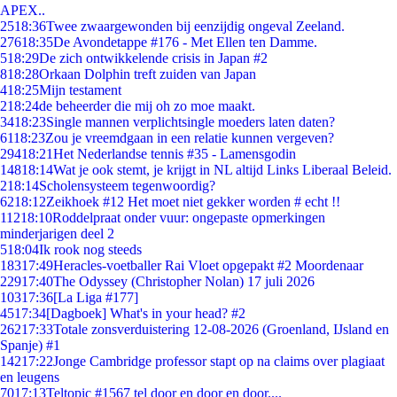
APEX..
25
18:36
Twee zwaargewonden bij eenzijdig ongeval Zeeland.
276
18:35
De Avondetappe #176 - Met Ellen ten Damme.
5
18:29
De zich ontwikkelende crisis in Japan #2
8
18:28
Orkaan Dolphin treft zuiden van Japan
4
18:25
Mijn testament
2
18:24
de beheerder die mij oh zo moe maakt.
34
18:23
Single mannen verplichtsingle moeders laten daten?
61
18:23
Zou je vreemdgaan in een relatie kunnen vergeven?
294
18:21
Het Nederlandse tennis #35 - Lamensgodin
148
18:14
Wat je ook stemt, je krijgt in NL altijd Links Liberaal Beleid.
2
18:14
Scholensysteem tegenwoordig?
62
18:12
Zeikhoek #12 Het moet niet gekker worden # echt !!
112
18:10
Roddelpraat onder vuur: ongepaste opmerkingen
minderjarigen deel 2
5
18:04
Ik rook nog steeds
183
17:49
Heracles-voetballer Rai Vloet opgepakt #2 Moordenaar
229
17:40
The Odyssey (Christopher Nolan) 17 juli 2026
103
17:36
[La Liga #177]
45
17:34
[Dagboek] What's in your head? #2
262
17:33
Totale zonsverduistering 12-08-2026 (Groenland, IJsland en
Spanje) #1
142
17:22
Jonge Cambridge professor stapt op na claims over plagiaat
en leugens
70
17:13
Teltopic #1567 tel door en door en door....