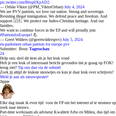
pic.twitter.com/B6zp0XpAD2
— Orbán Viktor (@PM_ViktorOrban)
July 4, 2024
We are PVV-patriots, we love our nation. Strong and sovereign.
Resisting illegal immigration. We defend peace and freedom. And
support 🇺🇦. We protect our Judeo-Christian heritage. And our
families.
We want to combine forces in the EP and will proudly join
#PatriotsforEurope
! 💪
— Geert Wilders (@geertwilderspvv)
July 5, 2024
eu-parlement
orban
patriots for europe
pvv
Submitter:
Bron:
Tagesschau
24
Help ons; deel dit item als je het leuk vond
Heb je een leuk of interessant bericht gevonden dat je graag op FOK!
terug ziet?
Tip ons dan via de submit!
Zoek jij altijd de leukste nieuwtjes en kun je daar leuk over schrijven?
Meld je aan als nieuwsposter!
Jippie
Elke dag maak ik even tijd voor de FP om het internet af te struinen op
zoek naar nieuws.
Part-time werkzaam als adviseur Kwaliteit Arbo en Milieu, dus tijd om