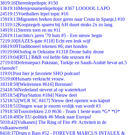
38
19:16
Dierenlepeltopic #150
136
19:16
Meisjesnamenlepeltopic #367 LOOOOL LAPO
245
19:15
Voetballers lepel topic #16
159
19:13
Migranten breken door grens naar Ceuta in Spanje,l #10
113
19:12
Koopzegels sparen bij AH duurt straks 2x zo lang
149
19:11
Sterren toen en nu #11
226
19:11
archito's jaren '70 huis #5 - Een nieuw begin
72
19:10
[HAZES-gate #118] Echt een leuk wijf
166
19:09
Traditioneel tekenen #6; met honden
191
19:06
Oorlog in Oekraïne #1318 Drone baby drone
195
19:04
[RTL] B&B vol liefde 6de seizoen #4
27
19:03
Defensiepact Pakistan, Turkije en Saudi-Arabië bevat art.5
clausule?
1
19:01
Post hier je favoriete SHO podcast!
55
19:00
Huisarts verkracht vrouw.
183
18:59
[Wielrennen #616] Brennan!
234
18:56
Nederland stevent af op watertekort
185
18:54
[PlayStation #184] Nieuw deel
152
18:52
[WLR SC #417] Nieuw deel openen was kaputt
163
18:51
Dingen waar je enorm vrolijk van wordt #3
179
18:50
Touwtrekken 2.0 #636 - Team 1 beste team *G* *O*
145
18:49
De EU-politiek #6 Musk naar Europa!
50
18:42
[Vulkanen] The Ring of Fire #9: Activiteit in de
vulkaanwereld
84
18:37
Drum n Bass #52 - FOREVER MARCUS INTALEX &