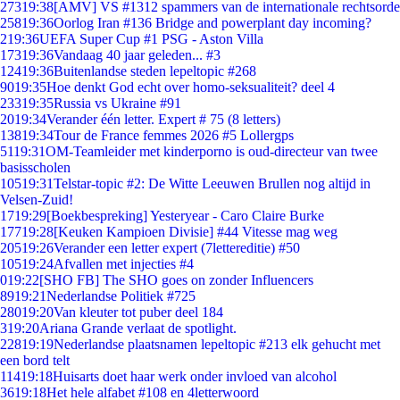
273
19:38
[AMV] VS #1312 spammers van de internationale rechtsorde
258
19:36
Oorlog Iran #136 Bridge and powerplant day incoming?
2
19:36
UEFA Super Cup #1 PSG - Aston Villa
173
19:36
Vandaag 40 jaar geleden... #3
124
19:36
Buitenlandse steden lepeltopic #268
90
19:35
Hoe denkt God echt over homo-seksualiteit? deel 4
233
19:35
Russia vs Ukraine #91
20
19:34
Verander één letter. Expert # 75 (8 letters)
138
19:34
Tour de France femmes 2026 #5 Lollergps
51
19:31
OM-Teamleider met kinderporno is oud-directeur van twee
basisscholen
105
19:31
Telstar-topic #2: De Witte Leeuwen Brullen nog altijd in
Velsen-Zuid!
17
19:29
[Boekbespreking] Yesteryear - Caro Claire Burke
177
19:28
[Keuken Kampioen Divisie] #44 Vitesse mag weg
205
19:26
Verander een letter expert (7lettereditie) #50
105
19:24
Afvallen met injecties #4
0
19:22
[SHO FB] The SHO goes on zonder Influencers
89
19:21
Nederlandse Politiek #725
280
19:20
Van kleuter tot puber deel 184
3
19:20
Ariana Grande verlaat de spotlight.
228
19:19
Nederlandse plaatsnamen lepeltopic #213 elk gehucht met
een bord telt
114
19:18
Huisarts doet haar werk onder invloed van alcohol
36
19:18
Het hele alfabet #108 en 4letterwoord