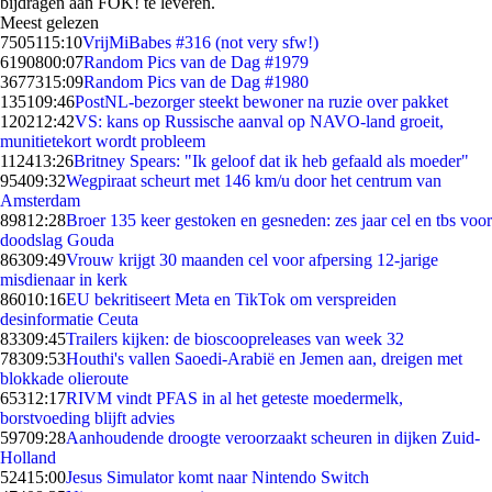
bijdragen aan FOK! te leveren.
Meest gelezen
75051
15:10
VrijMiBabes #316 (not very sfw!)
61908
00:07
Random Pics van de Dag #1979
36773
15:09
Random Pics van de Dag #1980
1351
09:46
PostNL-bezorger steekt bewoner na ruzie over pakket
1202
12:42
VS: kans op Russische aanval op NAVO-land groeit,
munitietekort wordt probleem
1124
13:26
Britney Spears: "Ik geloof dat ik heb gefaald als moeder"
954
09:32
Wegpiraat scheurt met 146 km/u door het centrum van
Amsterdam
898
12:28
Broer 135 keer gestoken en gesneden: zes jaar cel en tbs voor
doodslag Gouda
863
09:49
Vrouw krijgt 30 maanden cel voor afpersing 12-jarige
misdienaar in kerk
860
10:16
EU bekritiseert Meta en TikTok om verspreiden
desinformatie Ceuta
833
09:45
Trailers kijken: de bioscoopreleases van week 32
783
09:53
Houthi's vallen Saoedi-Arabië en Jemen aan, dreigen met
blokkade olieroute
653
12:17
RIVM vindt PFAS in al het geteste moedermelk,
borstvoeding blijft advies
597
09:28
Aanhoudende droogte veroorzaakt scheuren in dijken Zuid-
Holland
524
15:00
Jesus Simulator komt naar Nintendo Switch