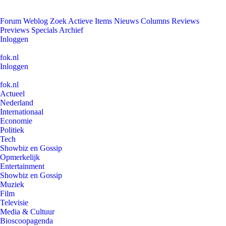
Forum
Weblog
Zoek
Actieve Items
Nieuws
Columns
Reviews
Previews
Specials
Archief
Inloggen
fok.nl
Inloggen
fok.nl
Actueel
Nederland
Internationaal
Economie
Politiek
Tech
Showbiz en Gossip
Opmerkelijk
Entertainment
Showbiz en Gossip
Muziek
Film
Televisie
Media & Cultuur
Bioscoopagenda