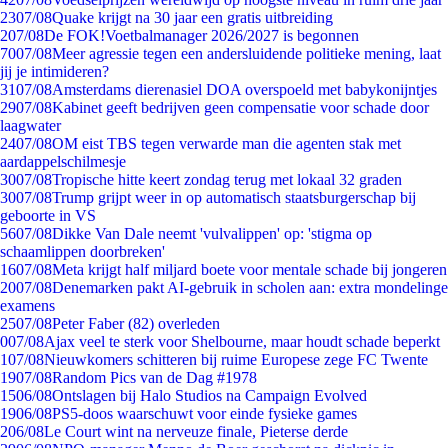
23
07/08
Quake krijgt na 30 jaar een gratis uitbreiding
2
07/08
De FOK!Voetbalmanager 2026/2027 is begonnen
70
07/08
Meer agressie tegen een andersluidende politieke mening, laat
jij je intimideren?
31
07/08
Amsterdams dierenasiel DOA overspoeld met babykonijntjes
29
07/08
Kabinet geeft bedrijven geen compensatie voor schade door
laagwater
24
07/08
OM eist TBS tegen verwarde man die agenten stak met
aardappelschilmesje
30
07/08
Tropische hitte keert zondag terug met lokaal 32 graden
30
07/08
Trump grijpt weer in op automatisch staatsburgerschap bij
geboorte in VS
56
07/08
Dikke Van Dale neemt 'vulvalippen' op: 'stigma op
schaamlippen doorbreken'
16
07/08
Meta krijgt half miljard boete voor mentale schade bij jongeren
20
07/08
Denemarken pakt AI-gebruik in scholen aan: extra mondelinge
examens
25
07/08
Peter Faber (82) overleden
0
07/08
Ajax veel te sterk voor Shelbourne, maar houdt schade beperkt
1
07/08
Nieuwkomers schitteren bij ruime Europese zege FC Twente
19
07/08
Random Pics van de Dag #1978
15
06/08
Ontslagen bij Halo Studios na Campaign Evolved
19
06/08
PS5-doos waarschuwt voor einde fysieke games
2
06/08
Le Court wint na nerveuze finale, Pieterse derde