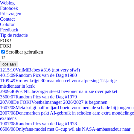
Weblog
Fotoboek
Prijsvragen
Contact
Colofon
Feedback
Tip de redactie
FOK!
FOK!
Scrollbar gebruiken
opslaan
12
15:10
VrijMiBabes #316 (not very sfw!)
40
15:09
Random Pics van de Dag #1980
11
09:49
Vrouw krijgt 30 maanden cel voor afpersing 12-jarige
misdienaar in kerk
39
09:46
PostNL-bezorger steekt bewoner na ruzie over pakket
35
00:07
Random Pics van de Dag #1979
2
07/08
De FOK!Voetbalmanager 2026/2027 is begonnen
16
07/08
Meta krijgt half miljard boete voor mentale schade bij jongeren
20
07/08
Denemarken pakt AI-gebruik in scholen aan: extra mondelinge
examens
19
07/08
Random Pics van de Dag #1978
66
06/08
Onlyfans-model met G-cup wil als NASA-ambassadeur naar