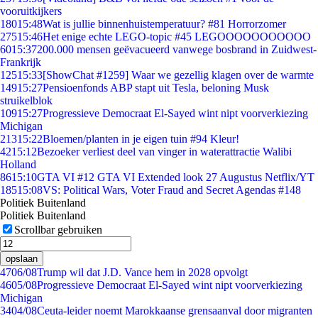
vooruitkijkers
180
15:48
Wat is jullie binnenhuistemperatuur? #81 Horrorzomer
275
15:46
Het enige echte LEGO-topic #45 LEGOOOOOOOOOOO
60
15:37
200.000 mensen geëvacueerd vanwege bosbrand in Zuidwest-
Frankrijk
125
15:33
[ShowChat #1259] Waar we gezellig klagen over de warmte
149
15:27
Pensioenfonds ABP stapt uit Tesla, beloning Musk
struikelblok
109
15:27
Progressieve Democraat El-Sayed wint nipt voorverkiezing
Michigan
213
15:22
Bloemen/planten in je eigen tuin #94 Kleur!
42
15:12
Bezoeker verliest deel van vinger in waterattractie Walibi
Holland
86
15:10
GTA VI #12 GTA VI Extended look 27 Augustus Netflix/YT
185
15:08
VS: Political Wars, Voter Fraud and Secret Agendas #148
Politiek Buitenland
Politiek Buitenland
Scrollbar gebruiken
opslaan
47
06/08
Trump wil dat J.D. Vance hem in 2028 opvolgt
46
05/08
Progressieve Democraat El-Sayed wint nipt voorverkiezing
Michigan
34
04/08
Ceuta-leider noemt Marokkaanse grensaanval door migranten