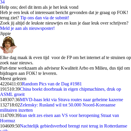
34
Help ons; deel dit item als je het leuk vond
Heb je een leuk of interessant bericht gevonden dat je graag op FOK!
terug ziet?
Tip ons dan via de submit!
Zoek jij altijd de leukste nieuwtjes en kun je daar leuk over schrijven?
Meld je aan als nieuwsposter!
Jippie
Elke dag maak ik even tijd voor de FP om het internet af te struinen op
zoek naar nieuws.
Part-time werkzaam als adviseur Kwaliteit Arbo en Milieu, dus tijd om
bijdragen aan FOK! te leveren.
Meest gelezen
42204
11:03
Random Pics van de Dag #1981
1915
10:39
China boekt doorbraak in eigen chipmachines, druk op
ASML groeit
1493
07:36
MIVD-baas lekt via Strava routes naar geheime kazerne
1327
18:02
Zelensky: Rusland wil tot 50.000 Noord-Koreaanse
militairen inzetten
1147
09:39
Iran stelt zes eisen aan VS voor heropening Straat van
Hormuz
1046
09:50
Nachtelijk gebiedsverbod brengt rust terug in Rotterdamse