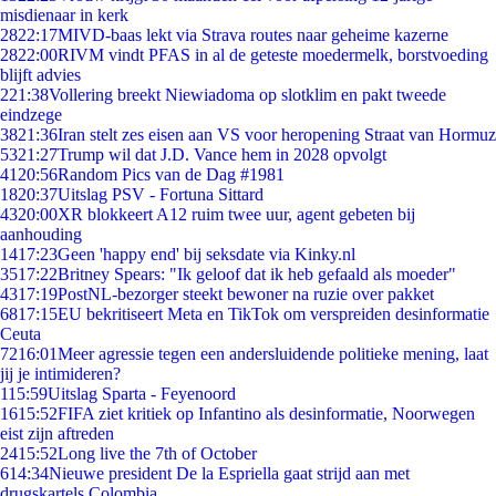
misdienaar in kerk
28
22:17
MIVD-baas lekt via Strava routes naar geheime kazerne
28
22:00
RIVM vindt PFAS in al de geteste moedermelk, borstvoeding
blijft advies
2
21:38
Vollering breekt Niewiadoma op slotklim en pakt tweede
eindzege
38
21:36
Iran stelt zes eisen aan VS voor heropening Straat van Hormuz
53
21:27
Trump wil dat J.D. Vance hem in 2028 opvolgt
41
20:56
Random Pics van de Dag #1981
18
20:37
Uitslag PSV - Fortuna Sittard
43
20:00
XR blokkeert A12 ruim twee uur, agent gebeten bij
aanhouding
14
17:23
Geen 'happy end' bij seksdate via Kinky.nl
35
17:22
Britney Spears: "Ik geloof dat ik heb gefaald als moeder"
43
17:19
PostNL-bezorger steekt bewoner na ruzie over pakket
68
17:15
EU bekritiseert Meta en TikTok om verspreiden desinformatie
Ceuta
72
16:01
Meer agressie tegen een andersluidende politieke mening, laat
jij je intimideren?
1
15:59
Uitslag Sparta - Feyenoord
16
15:52
FIFA ziet kritiek op Infantino als desinformatie, Noorwegen
eist zijn aftreden
24
15:52
Long live the 7th of October
6
14:34
Nieuwe president De la Espriella gaat strijd aan met
drugskartels Colombia