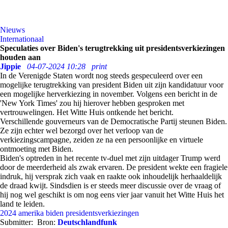
Nieuws
Internationaal
Speculaties over Biden's terugtrekking uit presidentsverkiezingen
houden aan
Jippie
04-07-2024 10:28
print
In de Verenigde Staten wordt nog steeds gespeculeerd over een
mogelijke terugtrekking van president Biden uit zijn kandidatuur voor
een mogelijke herverkiezing in november. Volgens een bericht in de
'New York Times' zou hij hierover hebben gesproken met
vertrouwelingen. Het Witte Huis ontkende het bericht.
Verschillende gouverneurs van de Democratische Partij steunen Biden.
Ze zijn echter wel bezorgd over het verloop van de
verkiezingscampagne, zeiden ze na een persoonlijke en virtuele
ontmoeting met Biden.
Biden's optreden in het recente tv-duel met zijn uitdager Trump werd
door de meerderheid als zwak ervaren. De president wekte een fragiele
indruk, hij versprak zich vaak en raakte ook inhoudelijk herhaaldelijk
de draad kwijt. Sindsdien is er steeds meer discussie over de vraag of
hij nog wel geschikt is om nog eens vier jaar vanuit het Witte Huis het
land te leiden.
2024
amerika
biden
presidentsverkiezingen
Submitter:
Bron:
Deutschlandfunk