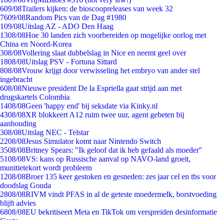
6
09/08
Trailers kijken: de bioscoopreleases van week 32
76
09/08
Random Pics van de Dag #1980
1
09/08
Uitslag AZ - ADO Den Haag
13
08/08
Hoe 30 landen zich voorbereiden op mogelijke oorlog met
China en Noord-Korea
3
08/08
Vollering slaat dubbelslag in Nice en neemt geel over
18
08/08
Uitslag PSV - Fortuna Sittard
8
08/08
Vrouw krijgt door verwisseling het embryo van ander stel
ingebracht
6
08/08
Nieuwe president De la Espriella gaat strijd aan met
drugskartels Colombia
14
08/08
Geen 'happy end' bij seksdate via Kinky.nl
43
08/08
XR blokkeert A12 ruim twee uur, agent gebeten bij
aanhouding
3
08/08
Uitslag NEC - Telstar
22
08/08
Jesus Simulator komt naar Nintendo Switch
35
08/08
Britney Spears: "Ik geloof dat ik heb gefaald als moeder"
51
08/08
VS: kans op Russische aanval op NAVO-land groeit,
munitietekort wordt probleem
12
08/08
Broer 135 keer gestoken en gesneden: zes jaar cel en tbs voor
doodslag Gouda
28
08/08
RIVM vindt PFAS in al de geteste moedermelk, borstvoeding
blijft advies
68
08/08
EU bekritiseert Meta en TikTok om verspreiden desinformatie