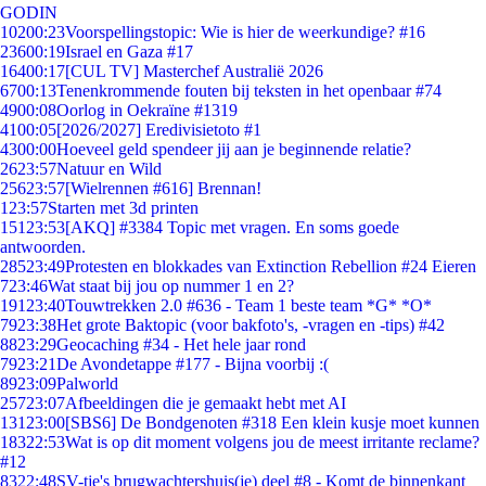
GODIN
102
00:23
Voorspellingstopic: Wie is hier de weerkundige? #16
236
00:19
Israel en Gaza #17
164
00:17
[CUL TV] Masterchef Australië 2026
67
00:13
Tenenkrommende fouten bij teksten in het openbaar #74
49
00:08
Oorlog in Oekraïne #1319
41
00:05
[2026/2027] Eredivisietoto #1
43
00:00
Hoeveel geld spendeer jij aan je beginnende relatie?
26
23:57
Natuur en Wild
256
23:57
[Wielrennen #616] Brennan!
1
23:57
Starten met 3d printen
151
23:53
[AKQ] #3384 Topic met vragen. En soms goede
antwoorden.
285
23:49
Protesten en blokkades van Extinction Rebellion #24 Eieren
7
23:46
Wat staat bij jou op nummer 1 en 2?
191
23:40
Touwtrekken 2.0 #636 - Team 1 beste team *G* *O*
79
23:38
Het grote Baktopic (voor bakfoto's, -vragen en -tips) #42
88
23:29
Geocaching #34 - Het hele jaar rond
79
23:21
De Avondetappe #177 - Bijna voorbij :(
89
23:09
Palworld
257
23:07
Afbeeldingen die je gemaakt hebt met AI
131
23:00
[SBS6] De Bondgenoten #318 Een klein kusje moet kunnen
183
22:53
Wat is op dit moment volgens jou de meest irritante reclame?
#12
83
22:48
SV-tje's brugwachtershuis(je) deel #8 - Komt de binnenkant