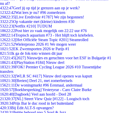
nu af?
43
22:47
Geef jij op tijd je grenzen aan op je werk?
123
22:42
Wat lees je nu? #96 zomerlezen
298
22:35
[Live Eredivisie #1787] We zijn begonnen!
33
22:25
Op vakantie met (kleine) kinderen #30
53
22:23
[Netflix #210] TUDUM
186
22:22
Post hier zo vaak mogelijk om 22:22 uur #76
280
22:14
Tropisch aquarium #73 - Het blijft toch kriebelen.
126
22:12
[Het Officiële Steam Topic #201] Steamrolled
275
21:52
Wielerprono 2026 #1 We mogen weer
10
21:52
EK Zwemsporten 2026 te Parijs #1
8
21:51
Ik ga de fok-toto winnen dit jaar
172
21:45
[2027] Nieuwtjes en geruchten voor het ESF in Bulgarije #1
186
21:43
[PlayStation #184] Nieuw deel
183
21:39
FOK! Premier Cycling League 2026 #10 Tussentijdse
transfers
192
21:32
[WLR SC #417] Nieuw deel openen was kaputt
109
21:30
[Breien] Deel 21, met zomerbreisels
156
21:11
De woningmarkt #96 Eenmaal, andermaal
19
20:57
[Boekbespreking] Yesteryear - Caro Claire Burke
16
20:40
[Dagboek] Veel aan hoofd - Deel 28
213
20:37
[NL] Street View Quiz [#122] - Loogisch toch
39
20:34
Prijs Bar le duc rood in het buitenland
4
20:33
Bij Edit ALT-S opvangen?
24
20:31
Petitie behoud npo 5 Soul & Jazz