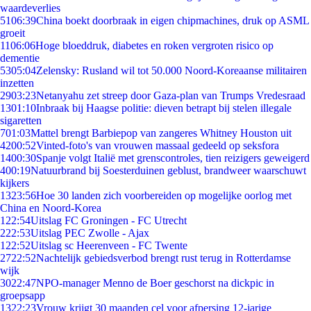
waardeverlies
51
06:39
China boekt doorbraak in eigen chipmachines, druk op ASML
groeit
11
06:06
Hoge bloeddruk, diabetes en roken vergroten risico op
dementie
53
05:04
Zelensky: Rusland wil tot 50.000 Noord-Koreaanse militairen
inzetten
29
03:23
Netanyahu zet streep door Gaza-plan van Trumps Vredesraad
13
01:10
Inbraak bij Haagse politie: dieven betrapt bij stelen illegale
sigaretten
7
01:03
Mattel brengt Barbiepop van zangeres Whitney Houston uit
42
00:52
Vinted-foto's van vrouwen massaal gedeeld op seksfora
14
00:30
Spanje volgt Italië met grenscontroles, tien reizigers geweigerd
4
00:19
Natuurbrand bij Soesterduinen geblust, brandweer waarschuwt
kijkers
13
23:56
Hoe 30 landen zich voorbereiden op mogelijke oorlog met
China en Noord-Korea
1
22:54
Uitslag FC Groningen - FC Utrecht
2
22:53
Uitslag PEC Zwolle - Ajax
1
22:52
Uitslag sc Heerenveen - FC Twente
27
22:52
Nachtelijk gebiedsverbod brengt rust terug in Rotterdamse
wijk
30
22:47
NPO-manager Menno de Boer geschorst na dickpic in
groepsapp
13
22:23
Vrouw krijgt 30 maanden cel voor afpersing 12-jarige