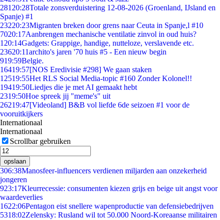
281
20:28
Totale zonsverduistering 12-08-2026 (Groenland, IJsland en
Spanje) #1
232
20:23
Migranten breken door grens naar Ceuta in Spanje,l #10
70
20:17
Aanbrengen mechanische ventilatie zinvol in oud huis?
1
20:14
Gadgets: Grappige, handige, nutteloze, verslavende etc.
236
20:11
archito's jaren '70 huis #5 - Een nieuw begin
9
19:59
Belgie.
164
19:57
[NOS Eredivisie #298] We gaan staken
125
19:55
Het RLS Social Media-topic #160 Zonder Kolonel!!
194
19:50
Liedjes die je met AI gemaakt hebt
23
19:50
Hoe spreek jij "meme's" uit
262
19:47
[Videoland] B&B vol liefde 6de seizoen #1 voor de
vooruitkijkers
Internationaal
Internationaal
Scrollbar gebruiken
opslaan
3
06:38
Manosfeer-influencers verdienen miljarden aan onzekerheid
jongeren
9
23:17
Kleurrecessie: consumenten kiezen grijs en beige uit angst voor
waardeverlies
16
22:06
Pentagon eist snellere wapenproductie van defensiebedrijven
53
18:02
Zelensky: Rusland wil tot 50.000 Noord-Koreaanse militairen