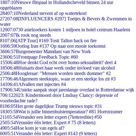
18
07:10
Nieuwe flitspaal in Hollandscheveld binnen 24 uur
opgeblazen
284
07:10
Nederland stevent af op watertekort
272
07:08
[INFLUENCERS #297] Toetjes & Bevers & Zwemmen in
water
120
07:07
30 asielzoekers kosten 1 miljoen in hotel centrum Haarlem
20
07:07
Ik rook nog steeds
81
07:06
[ATP Tour] #169 Tosti Tallon back on fire
16
06:59
Oorlog Iran #137 Op naar een mooie toekomst
36
06:57
Burgemeester Mamdani van New York
236
06:51
Frontpage Feedback Topic #60
155
06:48
Hoe denkt God echt over homo-seksualiteit? deel 4
185
06:48
Huisarts doet haar werk onder invloed van alcohol
25
06:48
Hoogleraar: "Mensen worden steeds dommer" #2
177
06:46
Algemeen steektopic, waar er een steekje los zit #3
141
06:41
Afvallen met injecties #4
179
06:34
Unieke aanpak stopt jarenlange overlast in Rotterdamse wijk
7
06:12
2023: Kindermoord door Lindsay Clancy: depressie of
voorbedachte rade?
81
06:05
Het grote dagelijkse Trump nieuws topic #31
183
05:58
Wat is jullie binnenhuistemperatuur? #81 Horrorzomer
211
05:54
Verander een letter expert (7lettereditie) #50
25
05:54
Verander één letter. Expert # 75 (8 letters)
49
05:54
Hoe kom je van egels af?
60
05:51
Verander één letter: Expert #143 (9 letters)