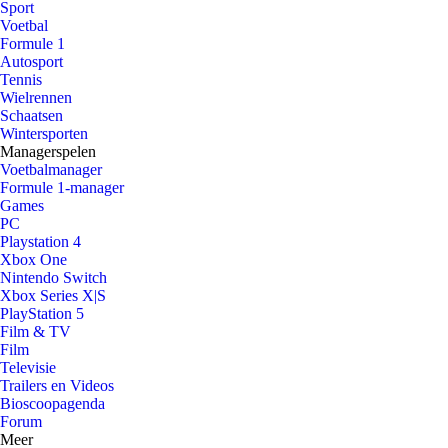
Sport
Voetbal
Formule 1
Autosport
Tennis
Wielrennen
Schaatsen
Wintersporten
Managerspelen
Voetbalmanager
Formule 1-manager
Games
PC
Playstation 4
Xbox One
Nintendo Switch
Xbox Series X|S
PlayStation 5
Film & TV
Film
Televisie
Trailers en Videos
Bioscoopagenda
Forum
Meer