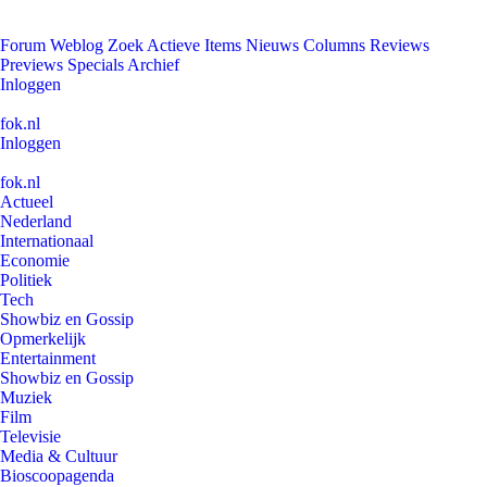
Forum
Weblog
Zoek
Actieve Items
Nieuws
Columns
Reviews
Previews
Specials
Archief
Inloggen
fok.nl
Inloggen
fok.nl
Actueel
Nederland
Internationaal
Economie
Politiek
Tech
Showbiz en Gossip
Opmerkelijk
Entertainment
Showbiz en Gossip
Muziek
Film
Televisie
Media & Cultuur
Bioscoopagenda