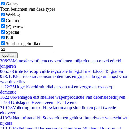
Games
Toon berichten van deze types
Weblog
Column
(P)review
Special
Poll
Scrollbar gebruiken
opslaan
3
06:38
Manosfeer-influencers verdienen miljarden aan onzekerheid
jongeren
0
06:30
Grote kans op vijfde regionale hittegolf met lokaal 35 graden
9
23:17
Kleurrecessie: consumenten kiezen grijs en beige uit angst voor
waardeverlies
11
22:35
Hoge bloeddruk, diabetes en roken vergroten risico op
dementie
16
22:06
Pentagon eist snellere wapenproductie van defensiebedrijven
1
19:31
Uitslag sc Heerenveen - FC Twente
2
19:28
Vollering breekt Niewiadoma op slotklim en pakt tweede
eindzege
4
18:34
Natuurbrand bij Soesterduinen geblust, brandweer waarschuwt
kijkers
7
18:12
Mattel brengt Barbiepop van zangeres Whitney Houston uit