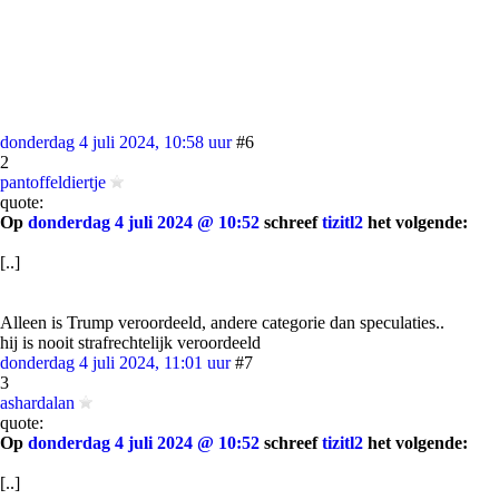
donderdag 4 juli 2024, 10:58 uur
#6
2
pantoffeldiertje
quote:
Op
donderdag 4 juli 2024 @ 10:52
schreef
tizitl2
het volgende:
[..]
Alleen is Trump veroordeeld, andere categorie dan speculaties..
hij is nooit strafrechtelijk veroordeeld
donderdag 4 juli 2024, 11:01 uur
#7
3
ashardalan
quote:
Op
donderdag 4 juli 2024 @ 10:52
schreef
tizitl2
het volgende:
[..]