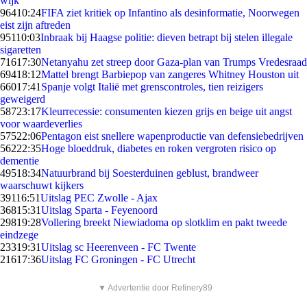
wijk
964
10:24
FIFA ziet kritiek op Infantino als desinformatie, Noorwegen
eist zijn aftreden
951
10:03
Inbraak bij Haagse politie: dieven betrapt bij stelen illegale
sigaretten
716
17:30
Netanyahu zet streep door Gaza-plan van Trumps Vredesraad
694
18:12
Mattel brengt Barbiepop van zangeres Whitney Houston uit
660
17:41
Spanje volgt Italië met grenscontroles, tien reizigers
geweigerd
587
23:17
Kleurrecessie: consumenten kiezen grijs en beige uit angst
voor waardeverlies
575
22:06
Pentagon eist snellere wapenproductie van defensiebedrijven
562
22:35
Hoge bloeddruk, diabetes en roken vergroten risico op
dementie
495
18:34
Natuurbrand bij Soesterduinen geblust, brandweer
waarschuwt kijkers
391
16:51
Uitslag PEC Zwolle - Ajax
368
15:31
Uitslag Sparta - Feyenoord
298
19:28
Vollering breekt Niewiadoma op slotklim en pakt tweede
eindzege
233
19:31
Uitslag sc Heerenveen - FC Twente
216
17:36
Uitslag FC Groningen - FC Utrecht
▼ Advertentie door Refinery89