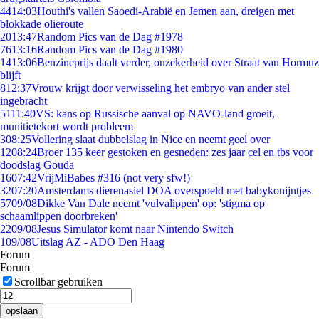
44
14:03
Houthi's vallen Saoedi-Arabië en Jemen aan, dreigen met
blokkade olieroute
20
13:47
Random Pics van de Dag #1978
76
13:16
Random Pics van de Dag #1980
14
13:06
Benzineprijs daalt verder, onzekerheid over Straat van Hormuz
blijft
8
12:37
Vrouw krijgt door verwisseling het embryo van ander stel
ingebracht
51
11:40
VS: kans op Russische aanval op NAVO-land groeit,
munitietekort wordt probleem
3
08:25
Vollering slaat dubbelslag in Nice en neemt geel over
12
08:24
Broer 135 keer gestoken en gesneden: zes jaar cel en tbs voor
doodslag Gouda
16
07:42
VrijMiBabes #316 (not very sfw!)
32
07:20
Amsterdams dierenasiel DOA overspoeld met babykonijntjes
57
09/08
Dikke Van Dale neemt 'vulvalippen' op: 'stigma op
schaamlippen doorbreken'
22
09/08
Jesus Simulator komt naar Nintendo Switch
1
09/08
Uitslag AZ - ADO Den Haag
Forum
Forum
Scrollbar gebruiken
opslaan