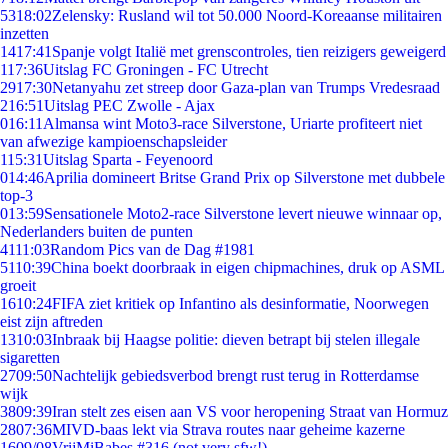
53
18:02
Zelensky: Rusland wil tot 50.000 Noord-Koreaanse militairen
inzetten
14
17:41
Spanje volgt Italië met grenscontroles, tien reizigers geweigerd
1
17:36
Uitslag FC Groningen - FC Utrecht
29
17:30
Netanyahu zet streep door Gaza-plan van Trumps Vredesraad
2
16:51
Uitslag PEC Zwolle - Ajax
0
16:11
Almansa wint Moto3-race Silverstone, Uriarte profiteert niet
van afwezige kampioenschapsleider
1
15:31
Uitslag Sparta - Feyenoord
0
14:46
Aprilia domineert Britse Grand Prix op Silverstone met dubbele
top-3
0
13:59
Sensationele Moto2-race Silverstone levert nieuwe winnaar op,
Nederlanders buiten de punten
41
11:03
Random Pics van de Dag #1981
51
10:39
China boekt doorbraak in eigen chipmachines, druk op ASML
groeit
16
10:24
FIFA ziet kritiek op Infantino als desinformatie, Noorwegen
eist zijn aftreden
13
10:03
Inbraak bij Haagse politie: dieven betrapt bij stelen illegale
sigaretten
27
09:50
Nachtelijk gebiedsverbod brengt rust terug in Rotterdamse
wijk
38
09:39
Iran stelt zes eisen aan VS voor heropening Straat van Hormuz
28
07:36
MIVD-baas lekt via Strava routes naar geheime kazerne
16
09/08
VrijMiBabes #316 (not very sfw!)