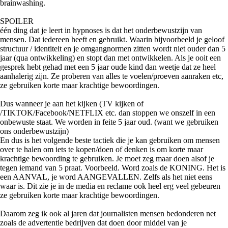
brainwashing.
SPOILER
één ding dat je leert in hypnoses is dat het onderbewustzijn van
mensen. Dat iedereen heeft en gebruikt. Waarin bijvoorbeeld je geloof
structuur / identiteit en je omgangnormen zitten wordt niet ouder dan 5
jaar (qua ontwikkeling) en stopt dan met ontwikkelen. Als je ooit een
gesprek hebt gehad met een 5 jaar oude kind dan weetje dat ze heel
aanhalerig zijn. Ze proberen van alles te voelen/proeven aanraken etc,
ze gebruiken korte maar krachtige bewoordingen.
Dus wanneer je aan het kijken (TV kijken of
/TIKTOK/Facebook/NETFLIX etc. dan stoppen we onszelf in een
onbewuste staat. We worden in feite 5 jaar oud. (want we gebruiken
ons onderbewustzijn)
En dus is het volgende beste tactiek die je kan gebruiken om mensen
over te halen om iets te kopen/doen of denken is om korte maar
krachtige bewoording te gebruiken. Je moet zeg maar doen alsof je
tegen iemand van 5 praat. Voorbeeld. Word zoals de KONING. Het is
een AANVAL, je word AANGEVALLEN. Zelfs als het niet eens
waar is. Dit zie je in de media en reclame ook heel erg veel gebeuren
ze gebruiken korte maar krachtige bewoordingen.
Daarom zeg ik ook al jaren dat journalisten mensen bedonderen net
zoals de advertentie bedrijven dat doen door middel van je