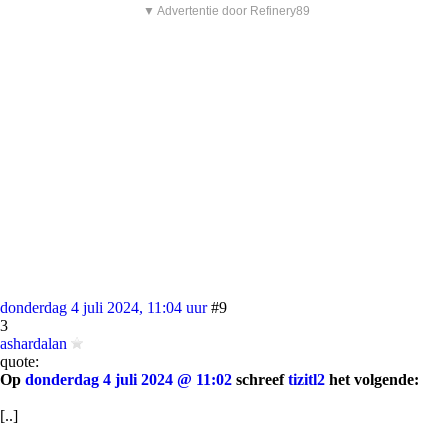
▼ Advertentie door Refinery89
donderdag 4 juli 2024, 11:04 uur
#9
3
ashardalan
quote:
Op
donderdag 4 juli 2024 @ 11:02
schreef
tizitl2
het volgende:
[..]