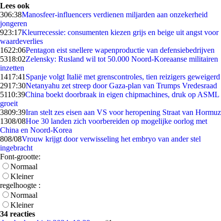
Lees ook
3
06:38
Manosfeer-influencers verdienen miljarden aan onzekerheid
jongeren
9
23:17
Kleurrecessie: consumenten kiezen grijs en beige uit angst voor
waardeverlies
16
22:06
Pentagon eist snellere wapenproductie van defensiebedrijven
53
18:02
Zelensky: Rusland wil tot 50.000 Noord-Koreaanse militairen
inzetten
14
17:41
Spanje volgt Italië met grenscontroles, tien reizigers geweigerd
29
17:30
Netanyahu zet streep door Gaza-plan van Trumps Vredesraad
51
10:39
China boekt doorbraak in eigen chipmachines, druk op ASML
groeit
38
09:39
Iran stelt zes eisen aan VS voor heropening Straat van Hormuz
13
08/08
Hoe 30 landen zich voorbereiden op mogelijke oorlog met
China en Noord-Korea
8
08/08
Vrouw krijgt door verwisseling het embryo van ander stel
ingebracht
Font-grootte:
Normaal
Kleiner
regelhoogte :
Normaal
Kleiner
34 reacties