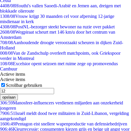
Ceuta
44
08/08
Houthi's vallen Saoedi-Arabië en Jemen aan, dreigen met
blokkade olieroute
13
08/08
Vrouw krijgt 30 maanden cel voor afpersing 12-jarige
misdienaar in kerk
43
08/08
PostNL-bezorger steekt bewoner na ruzie over pakket
26
08/08
Wegpiraat scheurt met 146 km/u door het centrum van
Amsterdam
7
08/08
Aanhoudende droogte veroorzaakt scheuren in dijken Zuid-
Holland
0
08/08
Van de Zandschulp overleeft matchpoints, ook Griekspoor
verder in Montreal
1
08/08
Excelsior opent seizoen met ruime zege op promovendus
Cambuur
Actieve items
Actieve items
Scrollbar gebruiken
opslaan
3
06:59
Manosfeer-influencers verdienen miljarden aan onzekerheid
jongeren
79
06:51
Israël meldt dood twee militairen in Zuid-Libanon, vergelding
aangekondigd
16
06:49
Pentagon eist snellere wapenproductie van defensiebedrijven
9
06:46
Kleurrecessie: consumenten kiezen grijs en beige uit angst voor