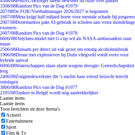
43
08/08
PostNL-bezorger steekt bewoner na ruzie over pakket
35
08/08
Random Pics van de Dag #1979
2
07/08
De FOK!Voetbalmanager 2026/2027 is begonnen
16
07/08
Meta krijgt half miljard boete voor mentale schade bij jongeren
20
07/08
Denemarken pakt AI-gebruik in scholen aan: extra mondelinge
examens
20
07/08
Random Pics van de Dag #1978
66
06/08
Onlyfans-model met G-cup wil als NASA-ambassadeur naar
maan
25
06/08
Huisarts per direct uit vak gezet om ernstig alcoholmisbruik
19
06/08
Drone met explosieven bij Duits vliegveld voedt vrees voor
hybride aanval
60
06/08
Waterschappen slaan alarm wegens droogte: Gereedschapskist
leeg
24
06/08
Zorgmedewerkster die 's nachts haar vriend bezocht terecht
ontslagen
38
06/08
Random Pics van de Dag #1977
21
05/08
Tanken in België wordt nóg aantrekkelijker
Laatste items
Laatste items
Toon berichten uit deze thema's
Actueel
Entertainment
Sport
Film & Tv