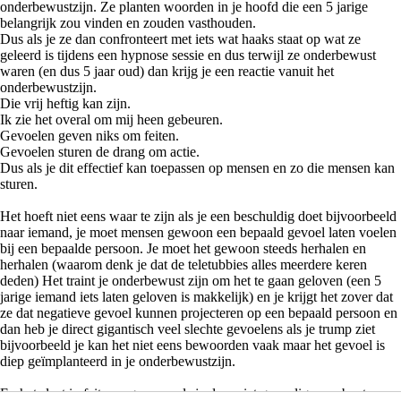
onderbewustzijn. Ze planten woorden in je hoofd die een 5 jarige
belangrijk zou vinden en zouden vasthouden.
Dus als je ze dan confronteert met iets wat haaks staat op wat ze
geleerd is tijdens een hypnose sessie en dus terwijl ze onderbewust
waren (en dus 5 jaar oud) dan krijg je een reactie vanuit het
onderbewustzijn.
Die vrij heftig kan zijn.
Ik zie het overal om mij heen gebeuren.
Gevoelen geven niks om feiten.
Gevoelen sturen de drang om actie.
Dus als je dit effectief kan toepassen op mensen en zo die mensen kan
sturen.
Het hoeft niet eens waar te zijn als je een beschuldig doet bijvoorbeeld
naar iemand, je moet mensen gewoon een bepaald gevoel laten voelen
bij een bepaalde persoon. Je moet het gewoon steeds herhalen en
herhalen (waarom denk je dat de teletubbies alles meerdere keren
deden) Het traint je onderbewust zijn om het te gaan geloven (een 5
jarige iemand iets laten geloven is makkelijk) en je krijgt het zover dat
ze dat negatieve gevoel kunnen projecteren op een bepaald persoon en
dan heb je direct gigantisch veel slechte gevoelens als je trump ziet
bijvoorbeeld je kan het niet eens bewoorden vaak maar het gevoel is
diep geïmplanteerd in je onderbewustzijn.
En het slaat in feite nergens op als je daar niet gevoelig voor bent.