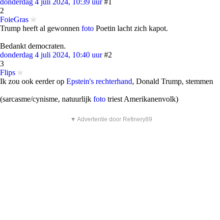
donderdag 4 juli 2024, 10:39 uur
#1
2
FoieGras
Trump heeft al gewonnen
foto
Poetin lacht zich kapot.
Bedankt democraten.
donderdag 4 juli 2024, 10:40 uur
#2
3
Flips
Ik zou ook eerder op
Epstein's rechterhand
, Donald Trump, stemmen
(sarcasme/cynisme, natuurlijk
foto
triest Amerikanenvolk)
▼ Advertentie door Refinery89