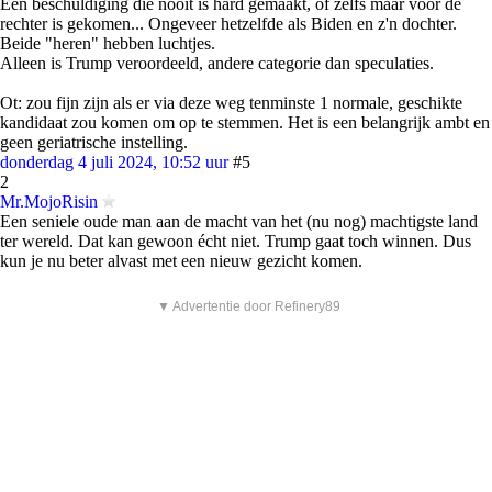
Een beschuldiging die nooit is hard gemaakt, of zelfs maar voor de
rechter is gekomen... Ongeveer hetzelfde als Biden en z'n dochter.
Beide "heren" hebben luchtjes.
Alleen is Trump veroordeeld, andere categorie dan speculaties.
Ot: zou fijn zijn als er via deze weg tenminste 1 normale, geschikte
kandidaat zou komen om op te stemmen. Het is een belangrijk ambt en
geen geriatrische instelling.
donderdag 4 juli 2024, 10:52 uur
#5
2
Mr.MojoRisin
Een seniele oude man aan de macht van het (nu nog) machtigste land
ter wereld. Dat kan gewoon écht niet. Trump gaat toch winnen. Dus
kun je nu beter alvast met een nieuw gezicht komen.
▼ Advertentie door Refinery89