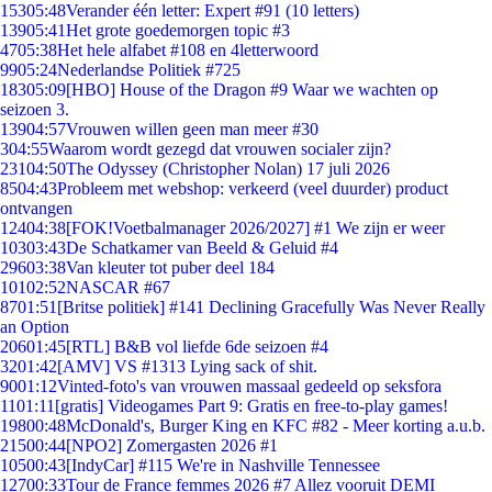
153
05:48
Verander één letter: Expert #91 (10 letters)
139
05:41
Het grote goedemorgen topic #3
47
05:38
Het hele alfabet #108 en 4letterwoord
99
05:24
Nederlandse Politiek #725
183
05:09
[HBO] House of the Dragon #9 Waar we wachten op
seizoen 3.
139
04:57
Vrouwen willen geen man meer #30
3
04:55
Waarom wordt gezegd dat vrouwen socialer zijn?
231
04:50
The Odyssey (Christopher Nolan) 17 juli 2026
85
04:43
Probleem met webshop: verkeerd (veel duurder) product
ontvangen
124
04:38
[FOK!Voetbalmanager 2026/2027] #1 We zijn er weer
103
03:43
De Schatkamer van Beeld & Geluid #4
296
03:38
Van kleuter tot puber deel 184
101
02:52
NASCAR #67
87
01:51
[Britse politiek] #141 Declining Gracefully Was Never Really
an Option
206
01:45
[RTL] B&B vol liefde 6de seizoen #4
32
01:42
[AMV] VS #1313 Lying sack of shit.
90
01:12
Vinted-foto's van vrouwen massaal gedeeld op seksfora
11
01:11
[gratis] Videogames Part 9: Gratis en free-to-play games!
198
00:48
McDonald's, Burger King en KFC #82 - Meer korting a.u.b.
215
00:44
[NPO2] Zomergasten 2026 #1
105
00:43
[IndyCar] #115 We're in Nashville Tennessee
127
00:33
Tour de France femmes 2026 #7 Allez vooruit DEMI