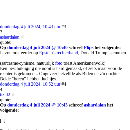
donderdag 4 juli 2024, 10:43 uur
#3
3
ashardalan
quote:
Op
donderdag 4 juli 2024 @ 10:40
schreef
Flips
het volgende:
Ik zou ook eerder op
Epstein's rechterhand
, Donald Trump, stemmen
(sarcasme/cynisme, natuurlijk
foto
triest Amerikanenvolk)
Een beschuldiging die nooit is hard gemaakt, of zelfs maar voor de
rechter is gekomen... Ongeveer hetzelfde als Biden en z'n dochter.
Beide "heren" hebben luchtjes.
donderdag 4 juli 2024, 10:52 uur
#4
4
tizitl2
quote:
Op
donderdag 4 juli 2024 @ 10:43
schreef
ashardalan
het
volgende:
[..]