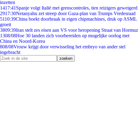
inzetten
14
17:41
Spanje volgt Italië met grenscontroles, tien reizigers geweigerd
29
17:30
Netanyahu zet streep door Gaza-plan van Trumps Vredesraad
51
10:39
China boekt doorbraak in eigen chipmachines, druk op ASML
groeit
38
09:39
Iran stelt zes eisen aan VS voor heropening Straat van Hormuz
13
08/08
Hoe 30 landen zich voorbereiden op mogelijke oorlog met
China en Noord-Korea
8
08/08
Vrouw krijgt door verwisseling het embryo van ander stel
ingebracht