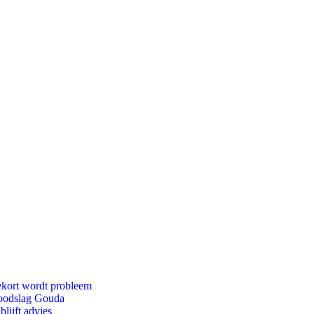
ekort wordt probleem
 doodslag Gouda
lijft advies