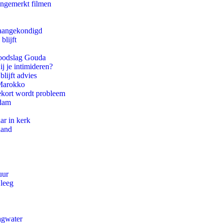
ongemerkt filmen
g aangekondigd
blijft
 doodslag Gouda
ij je intimideren?
lijft advies
 Marokko
ekort wordt probleem
rdam
ar in kerk
land
uur
 leeg
agwater