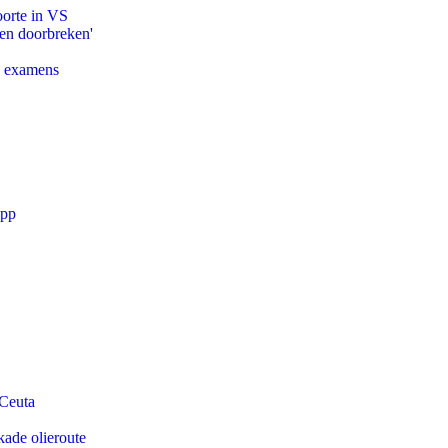
oorte in VS
pen doorbreken'
e examens
app
 Ceuta
kade olieroute