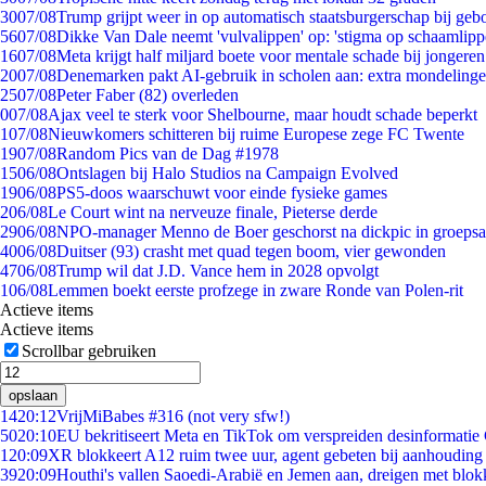
30
07/08
Trump grijpt weer in op automatisch staatsburgerschap bij geb
56
07/08
Dikke Van Dale neemt 'vulvalippen' op: 'stigma op schaamlip
16
07/08
Meta krijgt half miljard boete voor mentale schade bij jongeren
20
07/08
Denemarken pakt AI-gebruik in scholen aan: extra mondeling
25
07/08
Peter Faber (82) overleden
0
07/08
Ajax veel te sterk voor Shelbourne, maar houdt schade beperkt
1
07/08
Nieuwkomers schitteren bij ruime Europese zege FC Twente
19
07/08
Random Pics van de Dag #1978
15
06/08
Ontslagen bij Halo Studios na Campaign Evolved
19
06/08
PS5-doos waarschuwt voor einde fysieke games
2
06/08
Le Court wint na nerveuze finale, Pieterse derde
29
06/08
NPO-manager Menno de Boer geschorst na dickpic in groeps
40
06/08
Duitser (93) crasht met quad tegen boom, vier gewonden
47
06/08
Trump wil dat J.D. Vance hem in 2028 opvolgt
1
06/08
Lemmen boekt eerste profzege in zware Ronde van Polen-rit
Actieve items
Actieve items
Scrollbar gebruiken
opslaan
14
20:12
VrijMiBabes #316 (not very sfw!)
50
20:10
EU bekritiseert Meta en TikTok om verspreiden desinformatie
1
20:09
XR blokkeert A12 ruim twee uur, agent gebeten bij aanhouding
39
20:09
Houthi's vallen Saoedi-Arabië en Jemen aan, dreigen met blok