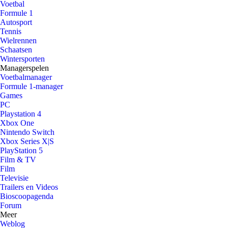
Voetbal
Formule 1
Autosport
Tennis
Wielrennen
Schaatsen
Wintersporten
Managerspelen
Voetbalmanager
Formule 1-manager
Games
PC
Playstation 4
Xbox One
Nintendo Switch
Xbox Series X|S
PlayStation 5
Film & TV
Film
Televisie
Trailers en Videos
Bioscoopagenda
Forum
Meer
Weblog