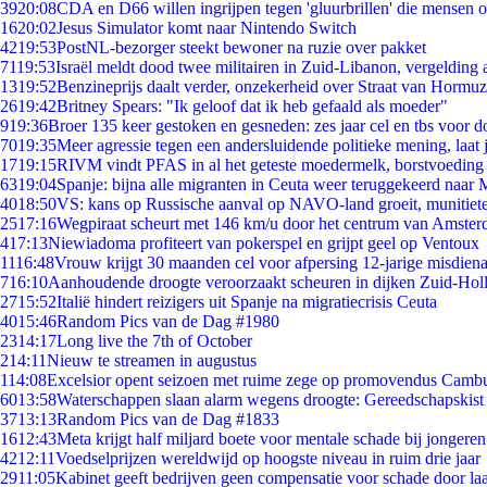
39
20:08
CDA en D66 willen ingrijpen tegen 'gluurbrillen' die mensen 
16
20:02
Jesus Simulator komt naar Nintendo Switch
42
19:53
PostNL-bezorger steekt bewoner na ruzie over pakket
71
19:53
Israël meldt dood twee militairen in Zuid-Libanon, vergeldin
13
19:52
Benzineprijs daalt verder, onzekerheid over Straat van Hormuz 
26
19:42
Britney Spears: "Ik geloof dat ik heb gefaald als moeder"
9
19:36
Broer 135 keer gestoken en gesneden: zes jaar cel en tbs voor
70
19:35
Meer agressie tegen een andersluidende politieke mening, laat j
17
19:15
RIVM vindt PFAS in al het geteste moedermelk, borstvoeding b
63
19:04
Spanje: bijna alle migranten in Ceuta weer teruggekeerd naar
40
18:50
VS: kans op Russische aanval op NAVO-land groeit, munitiet
25
17:16
Wegpiraat scheurt met 146 km/u door het centrum van Amste
4
17:13
Niewiadoma profiteert van pokerspel en grijpt geel op Ventoux
11
16:48
Vrouw krijgt 30 maanden cel voor afpersing 12-jarige misdiena
7
16:10
Aanhoudende droogte veroorzaakt scheuren in dijken Zuid-Hol
27
15:52
Italië hindert reizigers uit Spanje na migratiecrisis Ceuta
40
15:46
Random Pics van de Dag #1980
23
14:17
Long live the 7th of October
2
14:11
Nieuw te streamen in augustus
1
14:08
Excelsior opent seizoen met ruime zege op promovendus Camb
60
13:58
Waterschappen slaan alarm wegens droogte: Gereedschapskist
37
13:13
Random Pics van de Dag #1833
16
12:43
Meta krijgt half miljard boete voor mentale schade bij jongeren
42
12:11
Voedselprijzen wereldwijd op hoogste niveau in ruim drie jaar
29
11:05
Kabinet geeft bedrijven geen compensatie voor schade door la