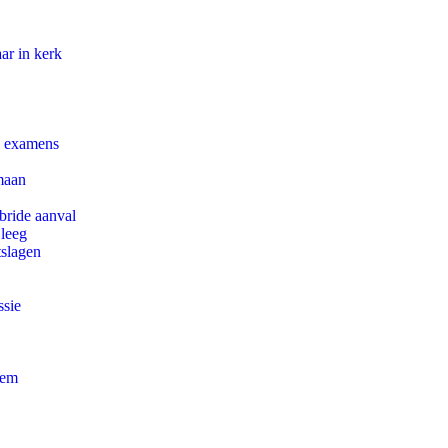
ar in kerk
e examens
maan
bride aanval
 leeg
tslagen
ssie
eem