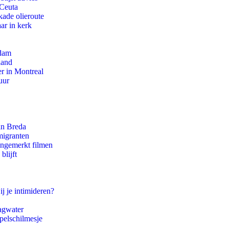
 Ceuta
kade olieroute
ar in kerk
rdam
land
r in Montreal
uur
an Breda
migranten
ongemerkt filmen
blijft
ij je intimideren?
agwater
pelschilmesje