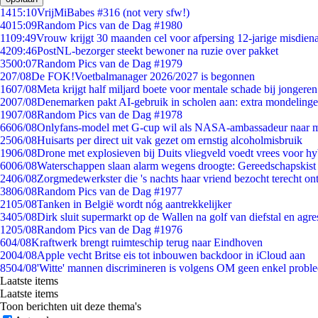
14
15:10
VrijMiBabes #316 (not very sfw!)
40
15:09
Random Pics van de Dag #1980
11
09:49
Vrouw krijgt 30 maanden cel voor afpersing 12-jarige misdiena
42
09:46
PostNL-bezorger steekt bewoner na ruzie over pakket
35
00:07
Random Pics van de Dag #1979
2
07/08
De FOK!Voetbalmanager 2026/2027 is begonnen
16
07/08
Meta krijgt half miljard boete voor mentale schade bij jongeren
20
07/08
Denemarken pakt AI-gebruik in scholen aan: extra mondeling
19
07/08
Random Pics van de Dag #1978
66
06/08
Onlyfans-model met G-cup wil als NASA-ambassadeur naar 
25
06/08
Huisarts per direct uit vak gezet om ernstig alcoholmisbruik
19
06/08
Drone met explosieven bij Duits vliegveld voedt vrees voor hy
60
06/08
Waterschappen slaan alarm wegens droogte: Gereedschapskist
24
06/08
Zorgmedewerkster die 's nachts haar vriend bezocht terecht on
38
06/08
Random Pics van de Dag #1977
21
05/08
Tanken in België wordt nóg aantrekkelijker
34
05/08
Dirk sluit supermarkt op de Wallen na golf van diefstal en agre
12
05/08
Random Pics van de Dag #1976
6
04/08
Kraftwerk brengt ruimteschip terug naar Eindhoven
20
04/08
Apple vecht Britse eis tot inbouwen backdoor in iCloud aan
85
04/08
'Witte' mannen discrimineren is volgens OM geen enkel probl
Laatste items
Laatste items
Toon berichten uit deze thema's