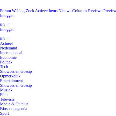
Forum
Weblog
Zoek
Actieve Items
Nieuws
Columns
Reviews
Previe
Inloggen
fok.nl
Inloggen
fok.nl
Actueel
Nederland
Internationaal
Economie
Politiek
Tech
Showbiz en Gossip
Opmerkelijk
Entertainment
Showbiz en Gossip
Muziek
Film
Televisie
Media & Cultuur
Bioscoopagenda
Sport