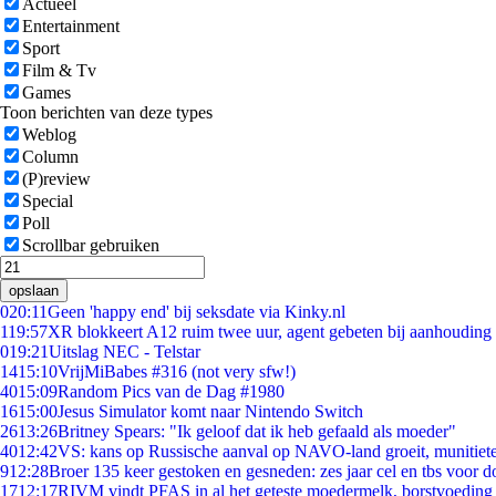
Actueel
Entertainment
Sport
Film & Tv
Games
Toon berichten van deze types
Weblog
Column
(P)review
Special
Poll
Scrollbar gebruiken
opslaan
0
20:11
Geen 'happy end' bij seksdate via Kinky.nl
1
19:57
XR blokkeert A12 ruim twee uur, agent gebeten bij aanhouding
0
19:21
Uitslag NEC - Telstar
14
15:10
VrijMiBabes #316 (not very sfw!)
40
15:09
Random Pics van de Dag #1980
16
15:00
Jesus Simulator komt naar Nintendo Switch
26
13:26
Britney Spears: "Ik geloof dat ik heb gefaald als moeder"
40
12:42
VS: kans op Russische aanval op NAVO-land groeit, munitiet
9
12:28
Broer 135 keer gestoken en gesneden: zes jaar cel en tbs voor
17
12:17
RIVM vindt PFAS in al het geteste moedermelk, borstvoeding b