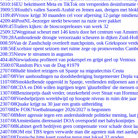
50
10:16
EU bekritiseert Meta en TikTok om verspreiden desinformatie
39
09:53
Houthi's vallen Saoedi-Arabië en Jemen aan, dreigen met blok
11
09:49
Vrouw krijgt 30 maanden cel voor afpersing 12-jarige misdiena
42
09:46
PostNL-bezorger steekt bewoner na ruzie over pakket
6
09:45
Trailers kijken: de bioscoopreleases van week 32
25
09:32
Wegpiraat scheurt met 146 km/u door het centrum van Amste
7
09:28
Aanhoudende droogte veroorzaakt scheuren in dijken Zuid-Hol
0
08:59
Van de Zandschulp overleeft matchpoints, ook Griekspoor verde
1
08:56
Excelsior opent seizoen met ruime zege op promovendus Camb
2
08:35
Nieuw te streamen in augustus
4
04:46
Niewiadoma profiteert van pokerspel en grijpt geel op Ventoux
35
00:07
Random Pics van de Dag #1979
27
07/08
Italië hindert reizigers uit Spanje na migratiecrisis Ceuta
24
07/08
Vier aanhoudingen na doodsbedreiging burgemeester Depla v
11
07/08
Smokkelbende opgerold in Spanje, verdienden miljoenen aan 
39
07/08
CDA en D66 willen ingrijpen tegen 'gluurbrillen' die mensen 
13
07/08
Benzineprijs daalt verder, onzekerheid over Straat van Hormuz 
42
07/08
Voedselprijzen wereldwijd op hoogste niveau in ruim drie jaar
23
07/08
Quake krijgt na 30 jaar een gratis uitbreiding
2
07/08
De FOK!Voetbalmanager 2026/2027 is begonnen
70
07/08
Meer agressie tegen een andersluidende politieke mening, laat j
31
07/08
Amsterdams dierenasiel DOA overspoeld met babykonijntjes
29
07/08
Kabinet geeft bedrijven geen compensatie voor schade door la
24
07/08
OM eist TBS tegen verwarde man die agenten stak met aardap
30
07/08
Tropische hitte keert zondag terug met lokaal 32 graden