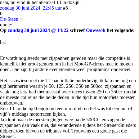
naar, nu vind ik het allemaal 13 in dozijn.
zondag 30 juni 2024, 22:45 uur
#5
0
De-Steen
quote:
Op
zondag 30 juni 2024 @ 14:22
schreef
Ouwesok
het volgende:
[..]
Er wordt nog steeds met zijspannen gereden maar die competitie is
kennelijk niet groot genoeg om in het MotoGP-circus mee te mogen
doen. Die zijn bij andere evenementen weer programma-onderdeel.
Het is sowieso met die TT aan inflatie onderhevig, ik kan me nog een
tijd herinneren waarin je 50, 125, 250, 350 en 500cc, zijspannen en
vaak 'nog iets' had met meestal twee races tussen 250 en 350cc omdat
de meeste coureurs die beide deden in die tijd hun motorfiets moesten
ombouwen.
Een TT in die tijd begon om een uur of elf en het was tot een uur of
vijf 's middags motorracen kijken.
Ja klopt maar de meesten gingen weg na de 500CC en zagen de
zijspannen dan vaak niet, dat veranderede tijdens het Streuer/Snieders
tijdperk toen bleven de tribunes vol. Trouwens een goeie gast die
Streuer.