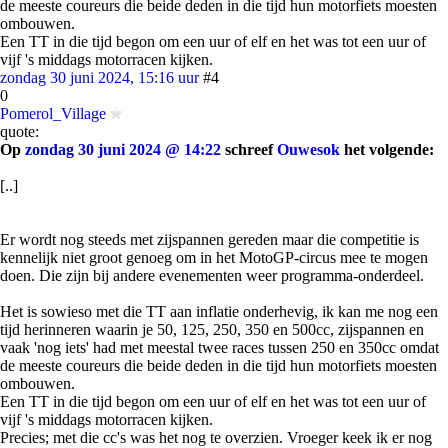
de meeste coureurs die beide deden in die tijd hun motorfiets moesten
ombouwen.
Een TT in die tijd begon om een uur of elf en het was tot een uur of
vijf 's middags motorracen kijken.
zondag 30 juni 2024, 15:16 uur
#4
0
Pomerol_Village
quote:
Op
zondag 30 juni 2024 @ 14:22
schreef
Ouwesok
het volgende:
[..]
Er wordt nog steeds met zijspannen gereden maar die competitie is
kennelijk niet groot genoeg om in het MotoGP-circus mee te mogen
doen. Die zijn bij andere evenementen weer programma-onderdeel.
Het is sowieso met die TT aan inflatie onderhevig, ik kan me nog een
tijd herinneren waarin je 50, 125, 250, 350 en 500cc, zijspannen en
vaak 'nog iets' had met meestal twee races tussen 250 en 350cc omdat
de meeste coureurs die beide deden in die tijd hun motorfiets moesten
ombouwen.
Een TT in die tijd begon om een uur of elf en het was tot een uur of
vijf 's middags motorracen kijken.
Precies; met die cc's was het nog te overzien. Vroeger keek ik er nog