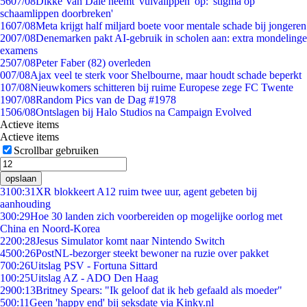
56
07/08
Dikke Van Dale neemt 'vulvalippen' op: 'stigma op
schaamlippen doorbreken'
16
07/08
Meta krijgt half miljard boete voor mentale schade bij jongeren
20
07/08
Denemarken pakt AI-gebruik in scholen aan: extra mondelinge
examens
25
07/08
Peter Faber (82) overleden
0
07/08
Ajax veel te sterk voor Shelbourne, maar houdt schade beperkt
1
07/08
Nieuwkomers schitteren bij ruime Europese zege FC Twente
19
07/08
Random Pics van de Dag #1978
15
06/08
Ontslagen bij Halo Studios na Campaign Evolved
Actieve items
Actieve items
Scrollbar gebruiken
opslaan
31
00:31
XR blokkeert A12 ruim twee uur, agent gebeten bij
aanhouding
3
00:29
Hoe 30 landen zich voorbereiden op mogelijke oorlog met
China en Noord-Korea
22
00:28
Jesus Simulator komt naar Nintendo Switch
45
00:26
PostNL-bezorger steekt bewoner na ruzie over pakket
7
00:26
Uitslag PSV - Fortuna Sittard
1
00:25
Uitslag AZ - ADO Den Haag
29
00:13
Britney Spears: "Ik geloof dat ik heb gefaald als moeder"
5
00:11
Geen 'happy end' bij seksdate via Kinky.nl