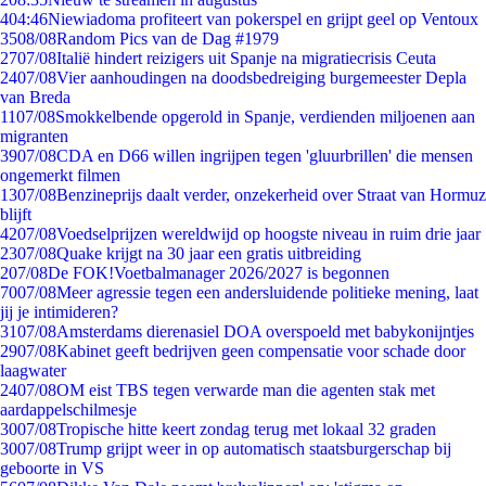
4
04:46
Niewiadoma profiteert van pokerspel en grijpt geel op Ventoux
35
08/08
Random Pics van de Dag #1979
27
07/08
Italië hindert reizigers uit Spanje na migratiecrisis Ceuta
24
07/08
Vier aanhoudingen na doodsbedreiging burgemeester Depla
van Breda
11
07/08
Smokkelbende opgerold in Spanje, verdienden miljoenen aan
migranten
39
07/08
CDA en D66 willen ingrijpen tegen 'gluurbrillen' die mensen
ongemerkt filmen
13
07/08
Benzineprijs daalt verder, onzekerheid over Straat van Hormuz
blijft
42
07/08
Voedselprijzen wereldwijd op hoogste niveau in ruim drie jaar
23
07/08
Quake krijgt na 30 jaar een gratis uitbreiding
2
07/08
De FOK!Voetbalmanager 2026/2027 is begonnen
70
07/08
Meer agressie tegen een andersluidende politieke mening, laat
jij je intimideren?
31
07/08
Amsterdams dierenasiel DOA overspoeld met babykonijntjes
29
07/08
Kabinet geeft bedrijven geen compensatie voor schade door
laagwater
24
07/08
OM eist TBS tegen verwarde man die agenten stak met
aardappelschilmesje
30
07/08
Tropische hitte keert zondag terug met lokaal 32 graden
30
07/08
Trump grijpt weer in op automatisch staatsburgerschap bij
geboorte in VS