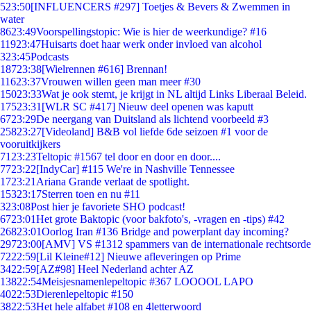
5
23:50
[INFLUENCERS #297] Toetjes & Bevers & Zwemmen in
water
86
23:49
Voorspellingstopic: Wie is hier de weerkundige? #16
119
23:47
Huisarts doet haar werk onder invloed van alcohol
3
23:45
Podcasts
187
23:38
[Wielrennen #616] Brennan!
116
23:37
Vrouwen willen geen man meer #30
150
23:33
Wat je ook stemt, je krijgt in NL altijd Links Liberaal Beleid.
175
23:31
[WLR SC #417] Nieuw deel openen was kaputt
67
23:29
De neergang van Duitsland als lichtend voorbeeld #3
258
23:27
[Videoland] B&B vol liefde 6de seizoen #1 voor de
vooruitkijkers
71
23:23
Teltopic #1567 tel door en door en door....
77
23:22
[IndyCar] #115 We're in Nashville Tennessee
17
23:21
Ariana Grande verlaat de spotlight.
153
23:17
Sterren toen en nu #11
3
23:08
Post hier je favoriete SHO podcast!
67
23:01
Het grote Baktopic (voor bakfoto's, -vragen en -tips) #42
268
23:01
Oorlog Iran #136 Bridge and powerplant day incoming?
297
23:00
[AMV] VS #1312 spammers van de internationale rechtsorde
72
22:59
[Lil Kleine#12] Nieuwe afleveringen op Prime
34
22:59
[AZ#98] Heel Nederland achter AZ
138
22:54
Meisjesnamenlepeltopic #367 LOOOOL LAPO
40
22:53
Dierenlepeltopic #150
38
22:53
Het hele alfabet #108 en 4letterwoord