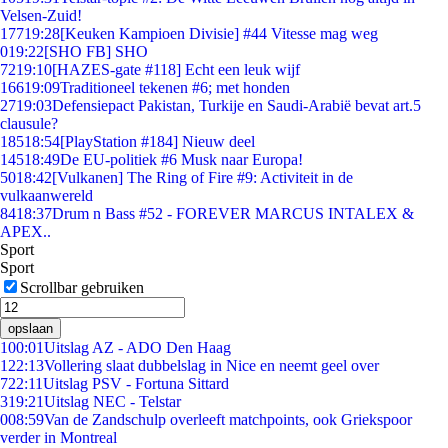
Velsen-Zuid!
177
19:28
[Keuken Kampioen Divisie] #44 Vitesse mag weg
0
19:22
[SHO FB] SHO
72
19:10
[HAZES-gate #118] Echt een leuk wijf
166
19:09
Traditioneel tekenen #6; met honden
27
19:03
Defensiepact Pakistan, Turkije en Saudi-Arabië bevat art.5
clausule?
185
18:54
[PlayStation #184] Nieuw deel
145
18:49
De EU-politiek #6 Musk naar Europa!
50
18:42
[Vulkanen] The Ring of Fire #9: Activiteit in de
vulkaanwereld
84
18:37
Drum n Bass #52 - FOREVER MARCUS INTALEX &
APEX..
Sport
Sport
Scrollbar gebruiken
opslaan
1
00:01
Uitslag AZ - ADO Den Haag
1
22:13
Vollering slaat dubbelslag in Nice en neemt geel over
7
22:11
Uitslag PSV - Fortuna Sittard
3
19:21
Uitslag NEC - Telstar
0
08:59
Van de Zandschulp overleeft matchpoints, ook Griekspoor
verder in Montreal