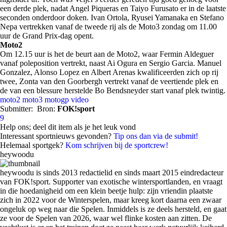
een derde plek, nadat Angel Piqueras en Taiyo Furusato er in de laatste
seconden onderdoor doken. Ivan Ortola, Ryusei Yamanaka en Stefano
Nepa vertrekken vanaf de tweede rij als de Moto3 zondag om 11.00
uur de Grand Prix-dag opent.
Moto2
Om 12.15 uur is het de beurt aan de Moto2, waar Fermin Aldeguer
vanaf poleposition vertrekt, naast Ai Ogura en Sergio Garcia. Manuel
Gonzalez, Alonso Lopez en Albert Arenas kwalificeerden zich op rij
twee, Zonta van den Goorbergh vertrekt vanaf de veertiende plek en
de van een blessure herstelde Bo Bendsneyder start vanaf plek twintig.
moto2
moto3
motogp
video
Submitter:
Bron:
FOK!sport
9
Help ons; deel dit item als je het leuk vond
Interessant sportnieuws gevonden?
Tip ons dan via de submit!
Helemaal sportgek?
Kom schrijven bij de sportcrew!
heywoodu
heywoodu is sinds 2013 redactielid en sinds maart 2015 eindredacteur
van FOK!sport. Supporter van exotische wintersportlanden, en vraagt
in die hoedanigheid om een klein beetje hulp: zijn vriendin plaatste
zich in 2022 voor de Winterspelen, maar kreeg kort daarna een zwaar
ongeluk op weg naar die Spelen. Inmiddels is ze deels hersteld, en gaat
ze voor de Spelen van 2026, waar wel flinke kosten aan zitten. De