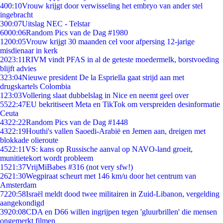
4
00:10
Vrouw krijgt door verwisseling het embryo van ander stel
ingebracht
3
00:07
Uitslag NEC - Telstar
60
00:06
Random Pics van de Dag #1980
12
00:05
Vrouw krijgt 30 maanden cel voor afpersing 12-jarige
misdienaar in kerk
20
23:11
RIVM vindt PFAS in al de geteste moedermelk, borstvoeding
blijft advies
3
23:04
Nieuwe president De la Espriella gaat strijd aan met
drugskartels Colombia
1
23:03
Vollering slaat dubbelslag in Nice en neemt geel over
55
22:47
EU bekritiseert Meta en TikTok om verspreiden desinformatie
Ceuta
43
22:22
Random Pics van de Dag #1448
43
22:19
Houthi's vallen Saoedi-Arabië en Jemen aan, dreigen met
blokkade olieroute
45
22:11
VS: kans op Russische aanval op NAVO-land groeit,
munitietekort wordt probleem
15
21:37
VrijMiBabes #316 (not very sfw!)
26
21:30
Wegpiraat scheurt met 146 km/u door het centrum van
Amsterdam
72
20:58
Israël meldt dood twee militairen in Zuid-Libanon, vergelding
aangekondigd
39
20:08
CDA en D66 willen ingrijpen tegen 'gluurbrillen' die mensen
ongemerkt filmen