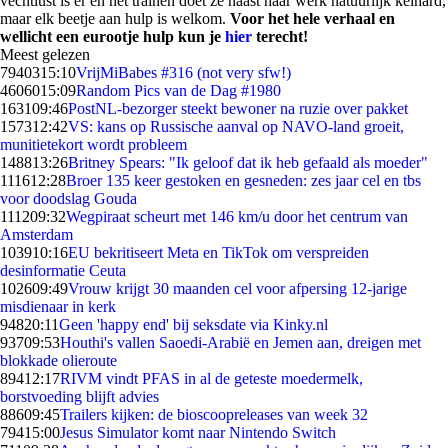
vechtlust is er en het trainen doet ze naast haar werk natuurlijk keihard,
maar elk beetje aan hulp is welkom.
Voor het hele verhaal en
wellicht een eurootje hulp kun je
hier
terecht!
Meest gelezen
79403
15:10
VrijMiBabes #316 (not very sfw!)
46060
15:09
Random Pics van de Dag #1980
1631
09:46
PostNL-bezorger steekt bewoner na ruzie over pakket
1573
12:42
VS: kans op Russische aanval op NAVO-land groeit,
munitietekort wordt probleem
1488
13:26
Britney Spears: "Ik geloof dat ik heb gefaald als moeder"
1116
12:28
Broer 135 keer gestoken en gesneden: zes jaar cel en tbs
voor doodslag Gouda
1112
09:32
Wegpiraat scheurt met 146 km/u door het centrum van
Amsterdam
1039
10:16
EU bekritiseert Meta en TikTok om verspreiden
desinformatie Ceuta
1026
09:49
Vrouw krijgt 30 maanden cel voor afpersing 12-jarige
misdienaar in kerk
948
20:11
Geen 'happy end' bij seksdate via Kinky.nl
937
09:53
Houthi's vallen Saoedi-Arabië en Jemen aan, dreigen met
blokkade olieroute
894
12:17
RIVM vindt PFAS in al de geteste moedermelk,
borstvoeding blijft advies
886
09:45
Trailers kijken: de bioscoopreleases van week 32
794
15:00
Jesus Simulator komt naar Nintendo Switch