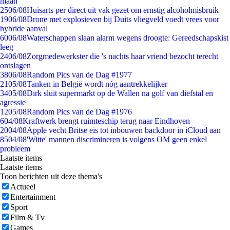
maan
25
06/08
Huisarts per direct uit vak gezet om ernstig alcoholmisbruik
19
06/08
Drone met explosieven bij Duits vliegveld voedt vrees voor
hybride aanval
60
06/08
Waterschappen slaan alarm wegens droogte: Gereedschapskist
leeg
24
06/08
Zorgmedewerkster die 's nachts haar vriend bezocht terecht
ontslagen
38
06/08
Random Pics van de Dag #1977
21
05/08
Tanken in België wordt nóg aantrekkelijker
34
05/08
Dirk sluit supermarkt op de Wallen na golf van diefstal en
agressie
12
05/08
Random Pics van de Dag #1976
6
04/08
Kraftwerk brengt ruimteschip terug naar Eindhoven
20
04/08
Apple vecht Britse eis tot inbouwen backdoor in iCloud aan
85
04/08
'Witte' mannen discrimineren is volgens OM geen enkel
probleem
Laatste items
Laatste items
Toon berichten uit deze thema's
Actueel
Entertainment
Sport
Film & Tv
Games