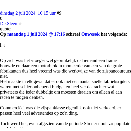
dinsdag 2 juli 2024, 10:15 uur
#9
0
De-Steen
quote:
Op
maandag 1 juli 2024 @ 17:16
schreef
Ouwesok
het volgende:
[..]
Op zich was het vroeger wel gebruikelijk dat iemand een frame
bouwde en daar een motorblok in monteerde van een van de grote
fabrikanten dus heel vreemd was die werkwijze van de zijspancoureurs
niet.
Het maakte in elk geval dat er ook niet een aantal snelle fabrieksrijders
waren met schier onbeperkt budget en heel ver daarachter wat
privateers die ieder dubbeltje om moesten draaien om alleen al aan
racen te mogen denken.
Commerciëel was die zijspanklasse eigenlijk ook niet verkeerd, er
passen heel veel advertenties op zo'n ding.
Toch werd het, even afgezien van de periode Streuer nooit zo populair
en da's best jammer.