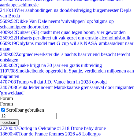
aardappelschilmesje
24
10:18
Vier aanhoudingen na doodsbedreiging burgemeester Depla
van Breda
56
09:52
Dikke Van Dale neemt 'vulvalippen' op: 'stigma op
schaamlippen doorbreken'
40
09:42
Duitser (93) crasht met quad tegen boom, vier gewonden
25
09:22
Huisarts per direct uit vak gezet om ernstig alcoholmisbruik
66
09:19
Onlyfans-model met G-cup wil als NASA-ambassadeur naar
maan
24
09:02
Zorgmedewerkster die 's nachts haar vriend bezocht terecht
ontslagen
23
03:02
Quake krijgt na 30 jaar een gratis uitbreiding
11
07/08
Smokkelbende opgerold in Spanje, verdienden miljoenen aan
migranten
47
07/08
Trump wil dat J.D. Vance hem in 2028 opvolgt
34
07/08
Ceuta-leider noemt Marokkaanse grensaanval door migranten
'gruweldaad'
Forum
Forum
Scrollbar gebruiken
opslaan
272
00:47
Oorlog in Oekraïne #1318 Drone baby drone
186
00:40
Tour de France femmes 2026 #5 Lollergps