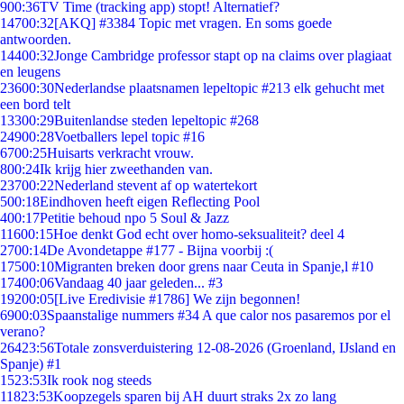
9
00:36
TV Time (tracking app) stopt! Alternatief?
147
00:32
[AKQ] #3384 Topic met vragen. En soms goede
antwoorden.
144
00:32
Jonge Cambridge professor stapt op na claims over plagiaat
en leugens
236
00:30
Nederlandse plaatsnamen lepeltopic #213 elk gehucht met
een bord telt
133
00:29
Buitenlandse steden lepeltopic #268
249
00:28
Voetballers lepel topic #16
67
00:25
Huisarts verkracht vrouw.
8
00:24
Ik krijg hier zweethanden van.
237
00:22
Nederland stevent af op watertekort
5
00:18
Eindhoven heeft eigen Reflecting Pool
4
00:17
Petitie behoud npo 5 Soul & Jazz
116
00:15
Hoe denkt God echt over homo-seksualiteit? deel 4
27
00:14
De Avondetappe #177 - Bijna voorbij :(
175
00:10
Migranten breken door grens naar Ceuta in Spanje,l #10
174
00:06
Vandaag 40 jaar geleden... #3
192
00:05
[Live Eredivisie #1786] We zijn begonnen!
69
00:03
Spaanstalige nummers #34 A que calor nos pasaremos por el
verano?
264
23:56
Totale zonsverduistering 12-08-2026 (Groenland, IJsland en
Spanje) #1
15
23:53
Ik rook nog steeds
118
23:53
Koopzegels sparen bij AH duurt straks 2x zo lang