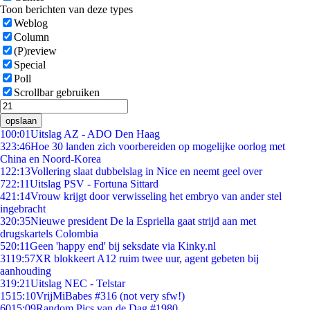
Toon berichten van deze types
Weblog
Column
(P)review
Special
Poll
Scrollbar gebruiken
opslaan
1
00:01
Uitslag AZ - ADO Den Haag
3
23:46
Hoe 30 landen zich voorbereiden op mogelijke oorlog met
China en Noord-Korea
1
22:13
Vollering slaat dubbelslag in Nice en neemt geel over
7
22:11
Uitslag PSV - Fortuna Sittard
4
21:14
Vrouw krijgt door verwisseling het embryo van ander stel
ingebracht
3
20:35
Nieuwe president De la Espriella gaat strijd aan met
drugskartels Colombia
5
20:11
Geen 'happy end' bij seksdate via Kinky.nl
31
19:57
XR blokkeert A12 ruim twee uur, agent gebeten bij
aanhouding
3
19:21
Uitslag NEC - Telstar
15
15:10
VrijMiBabes #316 (not very sfw!)
60
15:09
Random Pics van de Dag #1980