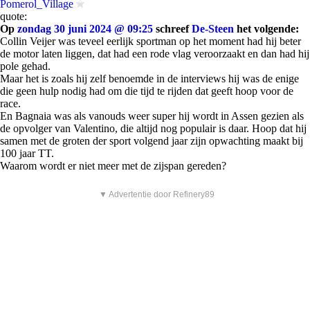
Pomerol_Village
quote:
Op
zondag 30 juni 2024 @ 09:25
schreef
De-Steen
het volgende:
Collin Veijer was teveel eerlijk sportman op het moment had hij beter
de motor laten liggen, dat had een rode vlag veroorzaakt en dan had hij
pole gehad.
Maar het is zoals hij zelf benoemde in de interviews hij was de enige
die geen hulp nodig had om die tijd te rijden dat geeft hoop voor de
race.
En Bagnaia was als vanouds weer super hij wordt in Assen gezien als
de opvolger van Valentino, die altijd nog populair is daar. Hoop dat hij
samen met de groten der sport volgend jaar zijn opwachting maakt bij
100 jaar TT.
Waarom wordt er niet meer met de zijspan gereden?
▼ Advertentie door Refinery89