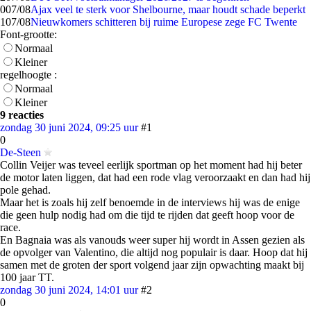
0
07/08
Ajax veel te sterk voor Shelbourne, maar houdt schade beperkt
1
07/08
Nieuwkomers schitteren bij ruime Europese zege FC Twente
Font-grootte:
Normaal
Kleiner
regelhoogte :
Normaal
Kleiner
9 reacties
zondag 30 juni 2024, 09:25 uur
#1
0
De-Steen
Collin Veijer was teveel eerlijk sportman op het moment had hij beter
de motor laten liggen, dat had een rode vlag veroorzaakt en dan had hij
pole gehad.
Maar het is zoals hij zelf benoemde in de interviews hij was de enige
die geen hulp nodig had om die tijd te rijden dat geeft hoop voor de
race.
En Bagnaia was als vanouds weer super hij wordt in Assen gezien als
de opvolger van Valentino, die altijd nog populair is daar. Hoop dat hij
samen met de groten der sport volgend jaar zijn opwachting maakt bij
100 jaar TT.
zondag 30 juni 2024, 14:01 uur
#2
0