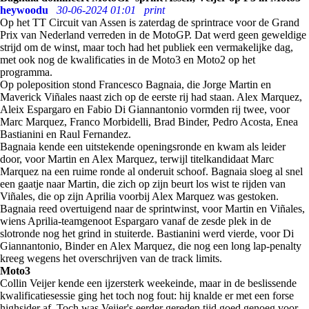
heywoodu
30-06-2024 01:01
print
Op het TT Circuit van Assen is zaterdag de sprintrace voor de Grand
Prix van Nederland verreden in de MotoGP. Dat werd geen geweldige
strijd om de winst, maar toch had het publiek een vermakelijke dag,
met ook nog de kwalificaties in de Moto3 en Moto2 op het
programma.
Op poleposition stond Francesco Bagnaia, die Jorge Martin en
Maverick Viñales naast zich op de eerste rij had staan. Alex Marquez,
Aleix Espargaro en Fabio Di Giannantonio vormden rij twee, voor
Marc Marquez, Franco Morbidelli, Brad Binder, Pedro Acosta, Enea
Bastianini en Raul Fernandez.
Bagnaia kende een uitstekende openingsronde en kwam als leider
door, voor Martin en Alex Marquez, terwijl titelkandidaat Marc
Marquez na een ruime ronde al onderuit schoof. Bagnaia sloeg al snel
een gaatje naar Martin, die zich op zijn beurt los wist te rijden van
Viñales, die op zijn Aprilia voorbij Alex Marquez was gestoken.
Bagnaia reed overtuigend naar de sprintwinst, voor Martin en Viñales,
wiens Aprilia-teamgenoot Espargaro vanaf de zesde plek in de
slotronde nog het grind in stuiterde. Bastianini werd vierde, voor Di
Giannantonio, Binder en Alex Marquez, die nog een long lap-penalty
kreeg wegens het overschrijven van de track limits.
Moto3
Collin Veijer kende een ijzersterk weekeinde, maar in de beslissende
kwalificatiesessie ging het toch nog fout: hij knalde er met een forse
highsider af. Toch was Veijer's eerder gereden tijd goed genoeg voor