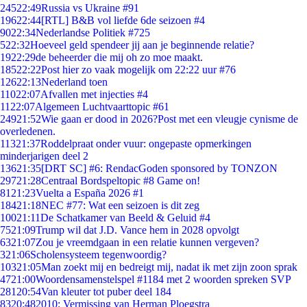
245
22:49
Russia vs Ukraine #91
196
22:44
[RTL] B&B vol liefde 6de seizoen #4
90
22:34
Nederlandse Politiek #725
5
22:32
Hoeveel geld spendeer jij aan je beginnende relatie?
19
22:29
de beheerder die mij oh zo moe maakt.
185
22:22
Post hier zo vaak mogelijk om 22:22 uur #76
126
22:13
Nederland toen
110
22:07
Afvallen met injecties #4
11
22:07
Algemeen Luchtvaarttopic #61
249
21:52
Wie gaan er dood in 2026?Post met een vleugje cynisme de
overledenen.
113
21:37
Roddelpraat onder vuur: ongepaste opmerkingen
minderjarigen deel 2
136
21:35
[DRT SC] #6: RendacGoden sponsored by TONZON
297
21:28
Centraal Bordspeltopic #8 Game on!
81
21:23
Vuelta a España 2026 #1
184
21:18
NEC #77: Wat een seizoen is dit zeg
100
21:11
De Schatkamer van Beeld & Geluid #4
75
21:09
Trump wil dat J.D. Vance hem in 2028 opvolgt
63
21:07
Zou je vreemdgaan in een relatie kunnen vergeven?
3
21:06
Scholensysteem tegenwoordig?
103
21:05
Man zoekt mij en bedreigt mij, nadat ik met zijn zoon sprak
47
21:00
Woordensamenstelspel #1184 met 2 woorden spreken SVP
281
20:54
Van kleuter tot puber deel 184
83
20:48
2010: Vermissing van Herman Ploegstra