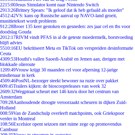
22
15:00
Jesus Simulator komt naar Nintendo Switch
29
13:26
Britney Spears: "Ik geloof dat ik heb gefaald als moeder"
45
12:42
VS: kans op Russische aanval op NAVO-land groeit,
munitietekort wordt probleem
9
12:28
Broer 135 keer gestoken en gesneden: zes jaar cel en tbs voor
doodslag Gouda
20
12:17
RIVM vindt PFAS in al de geteste moedermelk, borstvoeding
blijft advies
55
10:16
EU bekritiseert Meta en TikTok om verspreiden desinformatie
Ceuta
43
09:53
Houthi's vallen Saoedi-Arabië en Jemen aan, dreigen met
blokkade olieroute
12
09:49
Vrouw krijgt 30 maanden cel voor afpersing 12-jarige
misdienaar in kerk
45
09:46
PostNL-bezorger steekt bewoner na ruzie over pakket
6
09:45
Trailers kijken: de bioscoopreleases van week 32
26
09:32
Wegpiraat scheurt met 146 km/u door het centrum van
Amsterdam
7
09:28
Aanhoudende droogte veroorzaakt scheuren in dijken Zuid-
Holland
0
08:59
Van de Zandschulp overleeft matchpoints, ook Griekspoor
verder in Montreal
1
08:56
Excelsior opent seizoen met ruime zege op promovendus
Cambuur
2
08:35
Nieuw te streamen in augustus