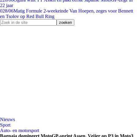
22 jaar
0
28/06
Matig Formule 2-weekeinde Van Hoepen, zeges voor Bennett
en Tsolov op Red Bull Ring
Nieuws
Sport
Auto- en motorsport
Bagnaia domineert MotoGP-sprint Assen, Veijer op P3 in Moto3