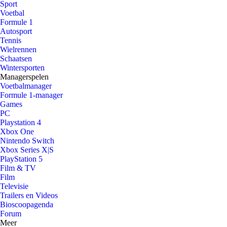
Sport
Voetbal
Formule 1
Autosport
Tennis
Wielrennen
Schaatsen
Wintersporten
Managerspelen
Voetbalmanager
Formule 1-manager
Games
PC
Playstation 4
Xbox One
Nintendo Switch
Xbox Series X|S
PlayStation 5
Film & TV
Film
Televisie
Trailers en Videos
Bioscoopagenda
Forum
Meer