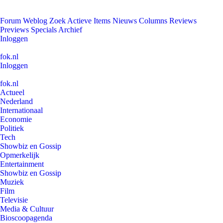
Forum
Weblog
Zoek
Actieve Items
Nieuws
Columns
Reviews
Previews
Specials
Archief
Inloggen
fok.nl
Inloggen
fok.nl
Actueel
Nederland
Internationaal
Economie
Politiek
Tech
Showbiz en Gossip
Opmerkelijk
Entertainment
Showbiz en Gossip
Muziek
Film
Televisie
Media & Cultuur
Bioscoopagenda