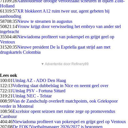
711
09:28
Aanhoudende droogte veroorzaakt scheuren in dijken Zuid-
Holland
613
19:57
XR blokkeert A12 ruim twee uur, agent gebeten bij
aanhouding
587
08:35
Nieuw te streamen in augustus
508
21:14
Vrouw krijgt door verwisseling het embryo van ander stel
ingebracht
355
04:46
Niewiadoma profiteert van pokerspel en grijpt geel op
Ventoux
315
20:35
Nieuwe president De la Espriella gaat strijd aan met
drugskartels Colombia
▼ Advertentie door Refinery89
Lees ook
1
00:01
Uitslag AZ - ADO Den Haag
1
22:13
Vollering slaat dubbelslag in Nice en neemt geel over
7
22:11
Uitslag PSV - Fortuna Sittard
3
19:21
Uitslag NEC - Telstar
0
08:59
Van de Zandschulp overleeft matchpoints, ook Griekspoor
verder in Montreal
1
08:56
Excelsior opent seizoen met ruime zege op promovendus
Cambuur
4
04:46
Niewiadoma profiteert van pokerspel en grijpt geel op Ventoux
2
07/08
De FOK!Voetbalmanager 2026/2027 is begonnen