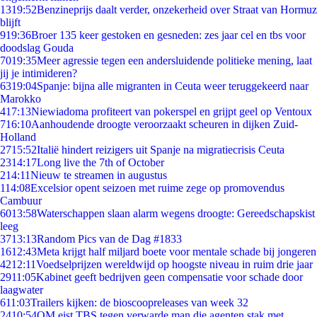
13
19:52
Benzineprijs daalt verder, onzekerheid over Straat van Hormuz
blijft
9
19:36
Broer 135 keer gestoken en gesneden: zes jaar cel en tbs voor
doodslag Gouda
70
19:35
Meer agressie tegen een andersluidende politieke mening, laat
jij je intimideren?
63
19:04
Spanje: bijna alle migranten in Ceuta weer teruggekeerd naar
Marokko
4
17:13
Niewiadoma profiteert van pokerspel en grijpt geel op Ventoux
7
16:10
Aanhoudende droogte veroorzaakt scheuren in dijken Zuid-
Holland
27
15:52
Italië hindert reizigers uit Spanje na migratiecrisis Ceuta
23
14:17
Long live the 7th of October
2
14:11
Nieuw te streamen in augustus
1
14:08
Excelsior opent seizoen met ruime zege op promovendus
Cambuur
60
13:58
Waterschappen slaan alarm wegens droogte: Gereedschapskist
leeg
37
13:13
Random Pics van de Dag #1833
16
12:43
Meta krijgt half miljard boete voor mentale schade bij jongeren
42
12:11
Voedselprijzen wereldwijd op hoogste niveau in ruim drie jaar
29
11:05
Kabinet geeft bedrijven geen compensatie voor schade door
laagwater
6
11:03
Trailers kijken: de bioscoopreleases van week 32
24
10:54
OM eist TBS tegen verwarde man die agenten stak met