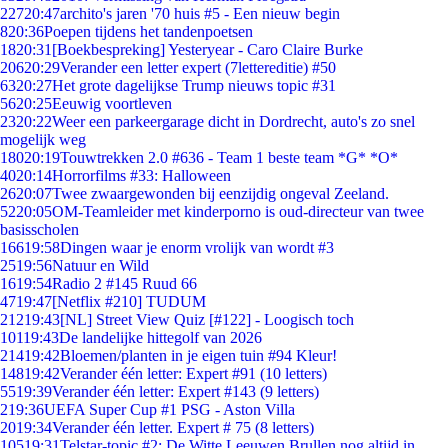
227
20:47
archito's jaren '70 huis #5 - Een nieuw begin
8
20:36
Poepen tijdens het tandenpoetsen
18
20:31
[Boekbespreking] Yesteryear - Caro Claire Burke
206
20:29
Verander een letter expert (7lettereditie) #50
63
20:27
Het grote dagelijkse Trump nieuws topic #31
56
20:25
Eeuwig voortleven
23
20:22
Weer een parkeergarage dicht in Dordrecht, auto's zo snel
mogelijk weg
180
20:19
Touwtrekken 2.0 #636 - Team 1 beste team *G* *O*
40
20:14
Horrorfilms #33: Halloween
26
20:07
Twee zwaargewonden bij eenzijdig ongeval Zeeland.
52
20:05
OM-Teamleider met kinderporno is oud-directeur van twee
basisscholen
166
19:58
Dingen waar je enorm vrolijk van wordt #3
25
19:56
Natuur en Wild
16
19:54
Radio 2 #145 Ruud 66
47
19:47
[Netflix #210] TUDUM
212
19:43
[NL] Street View Quiz [#122] - Loogisch toch
101
19:43
De landelijke hittegolf van 2026
214
19:42
Bloemen/planten in je eigen tuin #94 Kleur!
148
19:42
Verander één letter: Expert #91 (10 letters)
55
19:39
Verander één letter: Expert #143 (9 letters)
2
19:36
UEFA Super Cup #1 PSG - Aston Villa
20
19:34
Verander één letter. Expert # 75 (8 letters)
105
19:31
Telstar-topic #2: De Witte Leeuwen Brullen nog altijd in