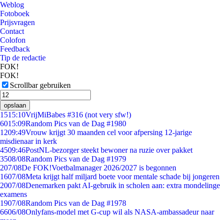
Weblog
Fotoboek
Prijsvragen
Contact
Colofon
Feedback
Tip de redactie
FOK!
FOK!
Scrollbar gebruiken
opslaan
15
15:10
VrijMiBabes #316 (not very sfw!)
60
15:09
Random Pics van de Dag #1980
12
09:49
Vrouw krijgt 30 maanden cel voor afpersing 12-jarige
misdienaar in kerk
45
09:46
PostNL-bezorger steekt bewoner na ruzie over pakket
35
08/08
Random Pics van de Dag #1979
2
07/08
De FOK!Voetbalmanager 2026/2027 is begonnen
16
07/08
Meta krijgt half miljard boete voor mentale schade bij jongeren
20
07/08
Denemarken pakt AI-gebruik in scholen aan: extra mondelinge
examens
19
07/08
Random Pics van de Dag #1978
66
06/08
Onlyfans-model met G-cup wil als NASA-ambassadeur naar