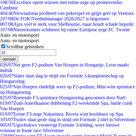
1
08:56
Excelsior opent seizoen met ruime zege op promovendus
Cambuur
4
04:46
Niewiadoma profiteert van pokerspel en grijpt geel op Ventoux
2
07/08
De FOK!Voetbalmanager 2026/2027 is begonnen
0
07/08
Ajax veel te sterk voor Shelbourne, maar houdt schade beperkt
1
07/08
Nieuwkomers schitteren bij ruime Europese zege FC Twente
Auto- en motorsport
Auto- en motorsport
Scrollbar gebruiken
opslaan
0
26/07
Net geen F2-podium Van Hoepen in Hongarije, Leon maakt
indruk
0
26/07
Slater slaat slag in strijd om Formule 3-kampioenschap op
Hungaroring
0
25/07
Van Hoepen eindelijk weer op F2-podium, Mini wint sprintrace
op Hungaroring
0
25/07
Boeiende F3-sprintrace Hungaroring gewonnen door Naël
0
19/07
Zuid-Amerikaanse dubbelslag F2-weekeinde Spa, harde crash
Van Hoepen
0
19/07
Eerste F3-zege Nakamura, Rivera wint hoofdrace op Spa
1
05/07
Tsolov slaat grote slag in strijd om Formule 2-titel in Silverstone
0
05/07
Ugochukwu verstevigt Formule 3-leiding, weer nieuwe
winnaar in fraaie race Silverstone
2
28/06
Ogura wint TT Assen en pakt eerste Japanse MotoGP-zege in