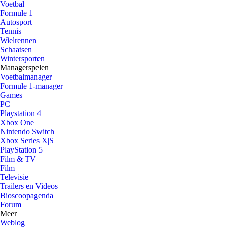
Voetbal
Formule 1
Autosport
Tennis
Wielrennen
Schaatsen
Wintersporten
Managerspelen
Voetbalmanager
Formule 1-manager
Games
PC
Playstation 4
Xbox One
Nintendo Switch
Xbox Series X|S
PlayStation 5
Film & TV
Film
Televisie
Trailers en Videos
Bioscoopagenda
Forum
Meer
Weblog