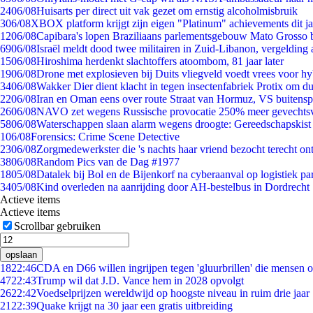
24
06/08
Huisarts per direct uit vak gezet om ernstig alcoholmisbruik
3
06/08
XBOX platform krijgt zijn eigen "Platinum" achievements dit ja
12
06/08
Capibara's lopen Braziliaans parlementsgebouw Mato Grosso 
69
06/08
Israël meldt dood twee militairen in Zuid-Libanon, vergeldin
15
06/08
Hiroshima herdenkt slachtoffers atoombom, 81 jaar later
19
06/08
Drone met explosieven bij Duits vliegveld voedt vrees voor hy
34
06/08
Wakker Dier dient klacht in tegen insectenfabriek Protix om 
22
06/08
Iran en Oman eens over route Straat van Hormuz, VS buitensp
26
06/08
NAVO zet wegens Russische provocatie 250% meer gevechtsvl
58
06/08
Waterschappen slaan alarm wegens droogte: Gereedschapskist
1
06/08
Forensics: Crime Scene Detective
23
06/08
Zorgmedewerkster die 's nachts haar vriend bezocht terecht on
38
06/08
Random Pics van de Dag #1977
18
05/08
Datalek bij Bol en de Bijenkorf na cyberaanval op logistiek pa
34
05/08
Kind overleden na aanrijding door AH-bestelbus in Dordrecht
Actieve items
Actieve items
Scrollbar gebruiken
opslaan
18
22:46
CDA en D66 willen ingrijpen tegen 'gluurbrillen' die mensen 
47
22:43
Trump wil dat J.D. Vance hem in 2028 opvolgt
26
22:42
Voedselprijzen wereldwijd op hoogste niveau in ruim drie jaar
21
22:39
Quake krijgt na 30 jaar een gratis uitbreiding