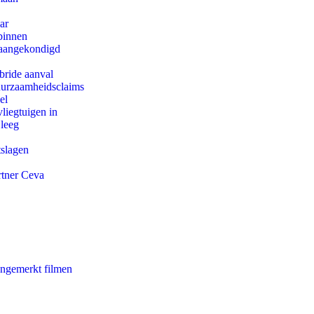
ar
binnen
g aangekondigd
bride aanval
duurzaamheidsclaims
el
iegtuigen in
 leeg
tslagen
rtner Ceva
ongemerkt filmen