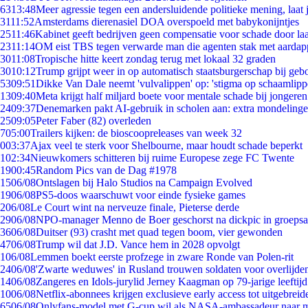
63
13:48
Meer agressie tegen een andersluidende politieke mening, laat j
31
11:52
Amsterdams dierenasiel DOA overspoeld met babykonijntjes
25
11:46
Kabinet geeft bedrijven geen compensatie voor schade door la
23
11:14
OM eist TBS tegen verwarde man die agenten stak met aardap
30
11:08
Tropische hitte keert zondag terug met lokaal 32 graden
30
10:12
Trump grijpt weer in op automatisch staatsburgerschap bij geb
53
09:51
Dikke Van Dale neemt 'vulvalippen' op: 'stigma op schaamlip
13
09:40
Meta krijgt half miljard boete voor mentale schade bij jongeren
24
09:37
Denemarken pakt AI-gebruik in scholen aan: extra mondeling
25
09:05
Peter Faber (82) overleden
7
05:00
Trailers kijken: de bioscoopreleases van week 32
0
03:37
Ajax veel te sterk voor Shelbourne, maar houdt schade beperkt
1
02:34
Nieuwkomers schitteren bij ruime Europese zege FC Twente
19
00:45
Random Pics van de Dag #1978
15
06/08
Ontslagen bij Halo Studios na Campaign Evolved
19
06/08
PS5-doos waarschuwt voor einde fysieke games
2
06/08
Le Court wint na nerveuze finale, Pieterse derde
29
06/08
NPO-manager Menno de Boer geschorst na dickpic in groeps
36
06/08
Duitser (93) crasht met quad tegen boom, vier gewonden
47
06/08
Trump wil dat J.D. Vance hem in 2028 opvolgt
1
06/08
Lemmen boekt eerste profzege in zware Ronde van Polen-rit
24
06/08
'Zwarte weduwes' in Rusland trouwen soldaten voor overlijden
14
06/08
Zangeres en Idols-jurylid Jerney Kaagman op 79-jarige leeftij
10
06/08
Netflix-abonnees krijgen exclusieve early access tot uitgebreid
65
06/08
Onlyfans-model met G-cup wil als NASA-ambassadeur naar 