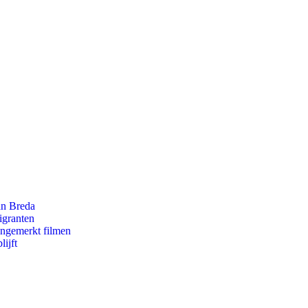
an Breda
igranten
ongemerkt filmen
ijft