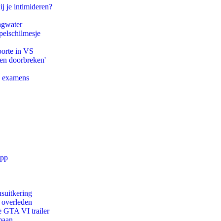
ij je intimideren?
agwater
pelschilmesje
oorte in VS
pen doorbreken'
e examens
app
suitkering
d overleden
e GTA VI trailer
maan