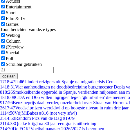
Actueel
Entertainment
Sport
Film & Tv
Games
Toon berichten van deze types
Weblog
Column
(P)review
Special
Poll
Scrollbar gebruiken
opslaan
17
18:47
Italië hindert reizigers uit Spanje na migratiecrisis Ceuta
14
18:31
Vier aanhoudingen na doodsbedreiging burgemeester Depla v
8
18:26
Smokkelbende opgerold in Spanje, verdienden miljoenen aan m
18
18:08
CDA en D66 willen ingrijpen tegen 'gluurbrillen' die mensen 
9
17:56
Benzineprijs daalt verder, onzekerheid over Straat van Hormuz bl
26
17:47
Voedselprijzen wereldwijd op hoogste niveau in ruim drie jaar
11
14:50
VrijMiBabes #316 (not very sfw!)
35
14:50
Random Pics van de Dag #1979
21
14:33
Quake krijgt na 30 jaar een gratis uitbreiding
2
14:30
De FOK!Voetbalmanager 2026/2027 is begonnen