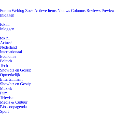
Forum
Weblog
Zoek
Actieve Items
Nieuws
Columns
Reviews
Previe
Inloggen
fok.nl
Inloggen
fok.nl
Actueel
Nederland
Internationaal
Economie
Politiek
Tech
Showbiz en Gossip
Opmerkelijk
Entertainment
Showbiz en Gossip
Muziek
Film
Televisie
Media & Cultuur
Bioscoopagenda
Sport