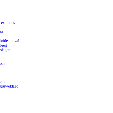
e examens
maan
bride aanval
 leeg
tslagen
ssie
eem
'gruweldaad'