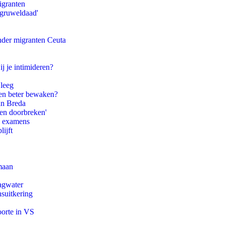
igranten
'gruweldaad'
onder migranten Ceuta
ij je intimideren?
 leeg
en beter bewaken?
an Breda
pen doorbreken'
e examens
ijft
maan
agwater
suitkering
oorte in VS