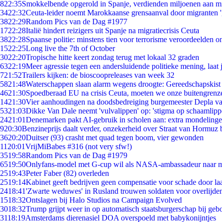
8
22:35
Smokkelbende opgerold in Spanje, verdienden miljoenen aan m
34
22:32
Ceuta-leider noemt Marokkaanse grensaanval door migranten 
38
22:29
Random Pics van de Dag #1977
17
22:28
Italië hindert reizigers uit Spanje na migratiecrisis Ceuta
38
22:28
Spaanse politie: minstens tien voor terrorisme veroordeelden 
15
22:25
Long live the 7th of October
30
22:20
Tropische hitte keert zondag terug met lokaal 32 graden
63
22:19
Meer agressie tegen een andersluidende politieke mening, laat j
7
21:52
Trailers kijken: de bioscoopreleases van week 32
58
21:48
Waterschappen slaan alarm wegens droogte: Gereedschapskist
46
21:30
Spoedberaad EU na crisis Ceuta, moeten we onze buitengrenz
14
21:30
Vier aanhoudingen na doodsbedreiging burgemeester Depla v
53
21:03
Dikke Van Dale neemt 'vulvalippen' op: 'stigma op schaamlip
24
21:01
Denemarken pakt AI-gebruik in scholen aan: extra mondeling
9
20:30
Benzineprijs daalt verder, onzekerheid over Straat van Hormuz bl
36
20:20
Duitser (93) crasht met quad tegen boom, vier gewonden
11
20:01
VrijMiBabes #316 (not very sfw!)
35
19:58
Random Pics van de Dag #1979
65
19:50
Onlyfans-model met G-cup wil als NASA-ambassadeur naar 
25
19:43
Peter Faber (82) overleden
25
19:14
Kabinet geeft bedrijven geen compensatie voor schade door la
24
18:41
'Zwarte weduwes' in Rusland trouwen soldaten voor overlijden
15
18:32
Ontslagen bij Halo Studios na Campaign Evolved
30
18:32
Trump grijpt weer in op automatisch staatsburgerschap bij geb
31
18:19
Amsterdams dierenasiel DOA overspoeld met babykonijntjes