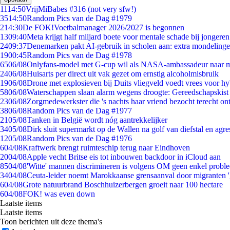
11
14:50
VrijMiBabes #316 (not very sfw!)
35
14:50
Random Pics van de Dag #1979
2
14:30
De FOK!Voetbalmanager 2026/2027 is begonnen
13
09:40
Meta krijgt half miljard boete voor mentale schade bij jongeren
24
09:37
Denemarken pakt AI-gebruik in scholen aan: extra mondeling
19
00:45
Random Pics van de Dag #1978
65
06/08
Onlyfans-model met G-cup wil als NASA-ambassadeur naar 
24
06/08
Huisarts per direct uit vak gezet om ernstig alcoholmisbruik
19
06/08
Drone met explosieven bij Duits vliegveld voedt vrees voor hy
58
06/08
Waterschappen slaan alarm wegens droogte: Gereedschapskist
23
06/08
Zorgmedewerkster die 's nachts haar vriend bezocht terecht on
38
06/08
Random Pics van de Dag #1977
21
05/08
Tanken in België wordt nóg aantrekkelijker
34
05/08
Dirk sluit supermarkt op de Wallen na golf van diefstal en agre
12
05/08
Random Pics van de Dag #1976
6
04/08
Kraftwerk brengt ruimteschip terug naar Eindhoven
20
04/08
Apple vecht Britse eis tot inbouwen backdoor in iCloud aan
85
04/08
'Witte' mannen discrimineren is volgens OM geen enkel probl
34
04/08
Ceuta-leider noemt Marokkaanse grensaanval door migranten 
6
04/08
Grote natuurbrand Boschhuizerbergen groeit naar 100 hectare
6
04/08
FOK! was even down
Laatste items
Laatste items
Toon berichten uit deze thema's