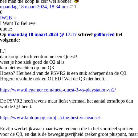
nee man die koop ik zelf wel sloeber!
maandag 18 maart 2024, 18:34 uur
#11
0
IW2B
I Want To Believe
quote:
Op
maandag 18 maart 2024 @ 17:17
schreef
g60forced
het
volgende:
[..]
dan koop je toch verdomme een Quest3
weet je hoe ziek goed de Q2 al is
kan niet wachten op mn Q3
Hoezo? Het beeld van de PSVR2 is een stuk scherper dan de Q3.
Hogere resolutie ook en OLED! Wat de Q3 niet heeft...
https://www.thegamer.com/meta-quest-3-vs-playstation-vr2/
De PSVR2 heeft tevens maar liefst viermaal het aantal terraflops dan
wat de Q3 heeft.
https://www.laptopmag.com(...)-the-best-vr-headset
Er zijn werkelijkwaar maar twee redenen die in het voordeel spreken
voor de Q3, en dat is de bewegingsvrijheid (zeker groot pluspunt, maar