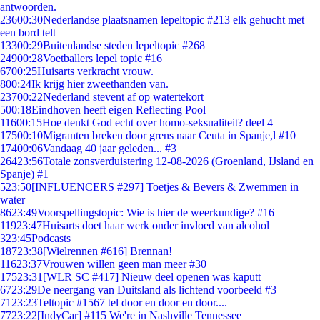
antwoorden.
236
00:30
Nederlandse plaatsnamen lepeltopic #213 elk gehucht met
een bord telt
133
00:29
Buitenlandse steden lepeltopic #268
249
00:28
Voetballers lepel topic #16
67
00:25
Huisarts verkracht vrouw.
8
00:24
Ik krijg hier zweethanden van.
237
00:22
Nederland stevent af op watertekort
5
00:18
Eindhoven heeft eigen Reflecting Pool
116
00:15
Hoe denkt God echt over homo-seksualiteit? deel 4
175
00:10
Migranten breken door grens naar Ceuta in Spanje,l #10
174
00:06
Vandaag 40 jaar geleden... #3
264
23:56
Totale zonsverduistering 12-08-2026 (Groenland, IJsland en
Spanje) #1
5
23:50
[INFLUENCERS #297] Toetjes & Bevers & Zwemmen in
water
86
23:49
Voorspellingstopic: Wie is hier de weerkundige? #16
119
23:47
Huisarts doet haar werk onder invloed van alcohol
3
23:45
Podcasts
187
23:38
[Wielrennen #616] Brennan!
116
23:37
Vrouwen willen geen man meer #30
175
23:31
[WLR SC #417] Nieuw deel openen was kaputt
67
23:29
De neergang van Duitsland als lichtend voorbeeld #3
71
23:23
Teltopic #1567 tel door en door en door....
77
23:22
[IndyCar] #115 We're in Nashville Tennessee