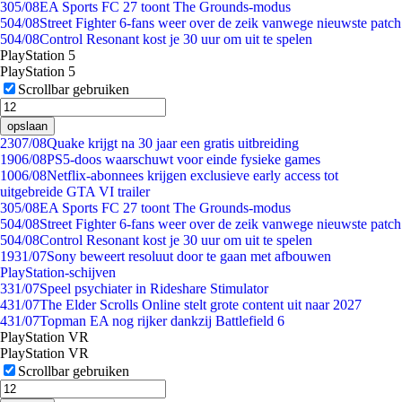
3
05/08
EA Sports FC 27 toont The Grounds-modus
5
04/08
Street Fighter 6-fans weer over de zeik vanwege nieuwste patch
5
04/08
Control Resonant kost je 30 uur om uit te spelen
PlayStation 5
PlayStation 5
Scrollbar gebruiken
opslaan
23
07/08
Quake krijgt na 30 jaar een gratis uitbreiding
19
06/08
PS5-doos waarschuwt voor einde fysieke games
10
06/08
Netflix-abonnees krijgen exclusieve early access tot
uitgebreide GTA VI trailer
3
05/08
EA Sports FC 27 toont The Grounds-modus
5
04/08
Street Fighter 6-fans weer over de zeik vanwege nieuwste patch
5
04/08
Control Resonant kost je 30 uur om uit te spelen
19
31/07
Sony beweert resoluut door te gaan met afbouwen
PlayStation-schijven
3
31/07
Speel psychiater in Rideshare Stimulator
4
31/07
The Elder Scrolls Online stelt grote content uit naar 2027
4
31/07
Topman EA nog rijker dankzij Battlefield 6
PlayStation VR
PlayStation VR
Scrollbar gebruiken