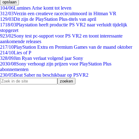
opslaan
1
04/06
Lumines Arise komt tot leven
3
12/03
Verzin een creatieve racecircuitmoord in Hitman VR
1
29/03
Dit zijn de PlayStation Plus-titels van april
17
18/03
Playstation heeft productie PS VR2 naar verluidt tijdelijk
stopgezet
9
23/02
Sony test pc-support voor PS VR2 en toont interessante
aankomende releases
2
17/10
PlayStation Extra en Premium Games van de maand oktober
2
14/10
Lies of P
3
28/09
Jim Ryan verlaat volgend jaar Sony
20
30/08
Sony verhoogt zijn prijzen voor PlayStation Plus
abonnementen
2
30/05
Beat Saber nu beschikbaar op PSVR2