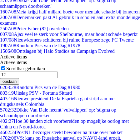
57
07/08
Dikke Van Dale neemt 'vulvalippen' op: 'stigma op
schaamlippen doorbreken'
16
07/08
Meta krijgt half miljard boete voor mentale schade bij jongeren
20
07/08
Denemarken pakt AI-gebruik in scholen aan: extra mondelinge
examens
25
07/08
Peter Faber (82) overleden
0
07/08
Ajax veel te sterk voor Shelbourne, maar houdt schade beperkt
1
07/08
Nieuwkomers schitteren bij ruime Europese zege FC Twente
19
07/08
Random Pics van de Dag #1978
15
06/08
Ontslagen bij Halo Studios na Campaign Evolved
Actieve items
Actieve items
Scrollbar gebruiken
opslaan
62
03:28
Random Pics van de Dag #1980
8
03:19
Uitslag PSV - Fortuna Sittard
4
03:16
Nieuwe president De la Espriella gaat strijd aan met
drugskartels Colombia
57
02:32
Dikke Van Dale neemt 'vulvalippen' op: 'stigma op
schaamlippen doorbreken'
4
02:27
Hoe 30 landen zich voorbereiden op mogelijke oorlog met
China en Noord-Korea
46
02:24
PostNL-bezorger steekt bewoner na ruzie over pakket
47
02:06
VS: kans op Russische aanval op NAVO-land groeit,