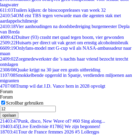
laagwater
6
11:03
Trailers kijken: de bioscoopreleases van week 32
24
10:54
OM eist TBS tegen verwarde man die agenten stak met
aardappelschilmesje
24
10:18
Vier aanhoudingen na doodsbedreiging burgemeester Depla
van Breda
40
09:42
Duitser (93) crasht met quad tegen boom, vier gewonden
25
09:22
Huisarts per direct uit vak gezet om ernstig alcoholmisbruik
66
09:19
Onlyfans-model met G-cup wil als NASA-ambassadeur naar
maan
24
09:02
Zorgmedewerkster die 's nachts haar vriend bezocht terecht
ontslagen
23
08/08
Quake krijgt na 30 jaar een gratis uitbreiding
11
07/08
Smokkelbende opgerold in Spanje, verdienden miljoenen aan
migranten
47
07/08
Trump wil dat J.D. Vance hem in 2028 opvolgt
Forum
Forum
Scrollbar gebruiken
opslaan
214
03:47
Punk, disco, New Wave of? #60 Sing along...
194
03:45
[Live Eredivisie #1786] We zijn begonnen!
187
03:41
Tour de France femmes 2026 #5 Lollergps