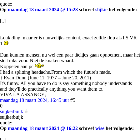
quote:
Op
maandag 18 maart 2024 @ 15:28
schreef
slijkie
het volgende:
[..]
Leuk ding, maar er is nauwelijks content, exact zelfde flop als PS VR
1
Dan kunnen mensen nu wel een paar titeltjes gaan opnoemen, maar het
stelt niks voor. Niet de knaken waard.
Koppelen aan pc
I had a splitting headache.From which the future's made.
† Ryan Dunn (June 11, 1977 – June 20, 2011)
It's funny. All you have to do is say something nobody understands
and they'll do practically anything you want them to.
VIVA LA ASSANGE¡
maandag 18 maart 2024, 16:45 uur
#5
0
suijkerbuijk
suijkerbuijk
quote:
Op
maandag 18 maart 2024 @ 16:22
schreef
wise
het volgende:
[..]