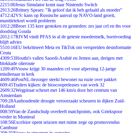
22
15:00
Jesus Simulator komt naar Nintendo Switch
29
13:26
Britney Spears: "Ik geloof dat ik heb gefaald als moeder"
47
12:42
VS: kans op Russische aanval op NAVO-land groeit,
munitietekort wordt probleem
10
12:28
Broer 135 keer gestoken en gesneden: zes jaar cel en tbs voor
doodslag Gouda
20
12:17
RIVM vindt PFAS in al de geteste moedermelk, borstvoeding
blijft advies
55
10:16
EU bekritiseert Meta en TikTok om verspreiden desinformatie
Ceuta
43
09:53
Houthi's vallen Saoedi-Arabië en Jemen aan, dreigen met
blokkade olieroute
12
09:49
Vrouw krijgt 30 maanden cel voor afpersing 12-jarige
misdienaar in kerk
46
09:46
PostNL-bezorger steekt bewoner na ruzie over pakket
6
09:45
Trailers kijken: de bioscoopreleases van week 32
26
09:32
Wegpiraat scheurt met 146 km/u door het centrum van
Amsterdam
7
09:28
Aanhoudende droogte veroorzaakt scheuren in dijken Zuid-
Holland
0
08:59
Van de Zandschulp overleeft matchpoints, ook Griekspoor
verder in Montreal
1
08:56
Excelsior opent seizoen met ruime zege op promovendus
Cambuur
2
08:35
Nieuw te streamen in augustus