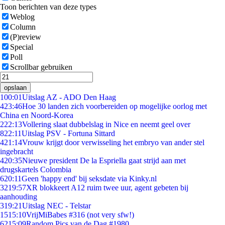
Toon berichten van deze types
Weblog
Column
(P)review
Special
Poll
Scrollbar gebruiken
opslaan
1
00:01
Uitslag AZ - ADO Den Haag
4
23:46
Hoe 30 landen zich voorbereiden op mogelijke oorlog met
China en Noord-Korea
2
22:13
Vollering slaat dubbelslag in Nice en neemt geel over
8
22:11
Uitslag PSV - Fortuna Sittard
4
21:14
Vrouw krijgt door verwisseling het embryo van ander stel
ingebracht
4
20:35
Nieuwe president De la Espriella gaat strijd aan met
drugskartels Colombia
6
20:11
Geen 'happy end' bij seksdate via Kinky.nl
32
19:57
XR blokkeert A12 ruim twee uur, agent gebeten bij
aanhouding
3
19:21
Uitslag NEC - Telstar
15
15:10
VrijMiBabes #316 (not very sfw!)
62
15:09
Random Pics van de Dag #1980