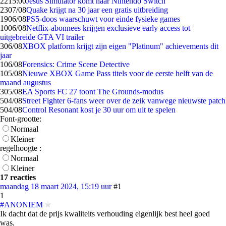
22
15:00
Jesus Simulator komt naar Nintendo Switch
23
07/08
Quake krijgt na 30 jaar een gratis uitbreiding
19
06/08
PS5-doos waarschuwt voor einde fysieke games
10
06/08
Netflix-abonnees krijgen exclusieve early access tot
uitgebreide GTA VI trailer
3
06/08
XBOX platform krijgt zijn eigen "Platinum" achievements dit
jaar
1
06/08
Forensics: Crime Scene Detective
1
05/08
Nieuwe XBOX Game Pass titels voor de eerste helft van de
maand augustus
3
05/08
EA Sports FC 27 toont The Grounds-modus
5
04/08
Street Fighter 6-fans weer over de zeik vanwege nieuwste patch
5
04/08
Control Resonant kost je 30 uur om uit te spelen
Font-grootte:
Normaal
Kleiner
regelhoogte :
Normaal
Kleiner
17 reacties
maandag 18 maart 2024, 15:19 uur
#1
1
#ANONIEM
Ik dacht dat de prijs kwaliteits verhouding eigenlijk best heel goed
was.