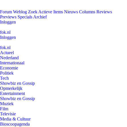
Forum
Weblog
Zoek
Actieve Items
Nieuws
Columns
Reviews
Previews
Specials
Archief
Inloggen
fok.nl
Inloggen
fok.nl
Actueel
Nederland
Internationaal
Economie
Politiek
Tech
Showbiz en Gossip
Opmerkelijk
Entertainment
Showbiz en Gossip
Muziek
Film
Televisie
Media & Cultuur
Bioscoopagenda