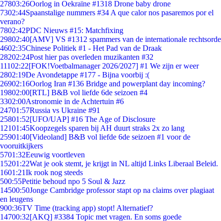
278
03:26
Oorlog in Oekraïne #1318 Drone baby drone
73
02:44
Spaanstalige nummers #34 A que calor nos pasaremos por el
verano?
78
02:42
PDC Nieuws #15: Matchfixing
298
02:40
[AMV] VS #1312 spammers van de internationale rechtsorde
46
02:35
Chinese Politiek #1 - Het Pad van de Draak
282
02:24
Post hier pas overleden muzikanten #32
111
02:22
[FOK!Voetbalmanager 2026/2027] #1 We zijn er weer
28
02:19
De Avondetappe #177 - Bijna voorbij :(
269
02:16
Oorlog Iran #136 Bridge and powerplant day incoming?
198
02:00
[RTL] B&B vol liefde 6de seizoen #4
33
02:00
Astronomie in de Achtertuin #6
247
01:57
Russia vs Ukraine #91
258
01:52
[UFO/UAP] #16 The Age of Disclosure
121
01:45
Koopzegels sparen bij AH duurt straks 2x zo lang
259
01:40
[Videoland] B&B vol liefde 6de seizoen #1 voor de
vooruitkijkers
57
01:32
Eeuwig voortleven
152
01:22
Wat je ook stemt, je krijgt in NL altijd Links Liberaal Beleid.
16
01:21
Ik rook nog steeds
5
00:55
Petitie behoud npo 5 Soul & Jazz
145
00:50
Jonge Cambridge professor stapt op na claims over plagiaat
en leugens
9
00:36
TV Time (tracking app) stopt! Alternatief?
147
00:32
[AKQ] #3384 Topic met vragen. En soms goede