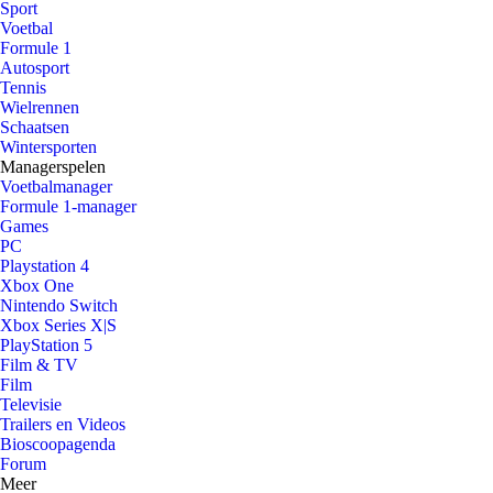
Sport
Voetbal
Formule 1
Autosport
Tennis
Wielrennen
Schaatsen
Wintersporten
Managerspelen
Voetbalmanager
Formule 1-manager
Games
PC
Playstation 4
Xbox One
Nintendo Switch
Xbox Series X|S
PlayStation 5
Film & TV
Film
Televisie
Trailers en Videos
Bioscoopagenda
Forum
Meer