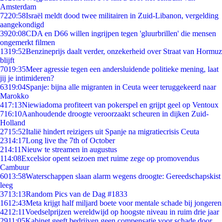
Amsterdam
72
20:58
Israël meldt dood twee militairen in Zuid-Libanon, vergelding
aangekondigd
39
20:08
CDA en D66 willen ingrijpen tegen 'gluurbrillen' die mensen
ongemerkt filmen
13
19:52
Benzineprijs daalt verder, onzekerheid over Straat van Hormuz
blijft
70
19:35
Meer agressie tegen een andersluidende politieke mening, laat
jij je intimideren?
63
19:04
Spanje: bijna alle migranten in Ceuta weer teruggekeerd naar
Marokko
4
17:13
Niewiadoma profiteert van pokerspel en grijpt geel op Ventoux
7
16:10
Aanhoudende droogte veroorzaakt scheuren in dijken Zuid-
Holland
27
15:52
Italië hindert reizigers uit Spanje na migratiecrisis Ceuta
23
14:17
Long live the 7th of October
2
14:11
Nieuw te streamen in augustus
1
14:08
Excelsior opent seizoen met ruime zege op promovendus
Cambuur
60
13:58
Waterschappen slaan alarm wegens droogte: Gereedschapskist
leeg
37
13:13
Random Pics van de Dag #1833
16
12:43
Meta krijgt half miljard boete voor mentale schade bij jongeren
42
12:11
Voedselprijzen wereldwijd op hoogste niveau in ruim drie jaar
29
11:05
Kabinet geeft bedrijven geen compensatie voor schade door