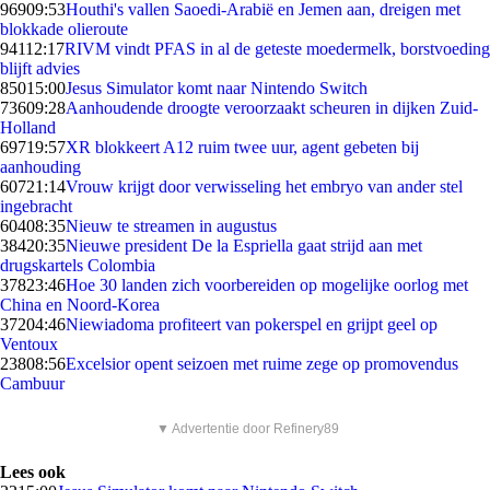
969
09:53
Houthi's vallen Saoedi-Arabië en Jemen aan, dreigen met
blokkade olieroute
941
12:17
RIVM vindt PFAS in al de geteste moedermelk, borstvoeding
blijft advies
850
15:00
Jesus Simulator komt naar Nintendo Switch
736
09:28
Aanhoudende droogte veroorzaakt scheuren in dijken Zuid-
Holland
697
19:57
XR blokkeert A12 ruim twee uur, agent gebeten bij
aanhouding
607
21:14
Vrouw krijgt door verwisseling het embryo van ander stel
ingebracht
604
08:35
Nieuw te streamen in augustus
384
20:35
Nieuwe president De la Espriella gaat strijd aan met
drugskartels Colombia
378
23:46
Hoe 30 landen zich voorbereiden op mogelijke oorlog met
China en Noord-Korea
372
04:46
Niewiadoma profiteert van pokerspel en grijpt geel op
Ventoux
238
08:56
Excelsior opent seizoen met ruime zege op promovendus
Cambuur
▼ Advertentie door Refinery89
Lees ook