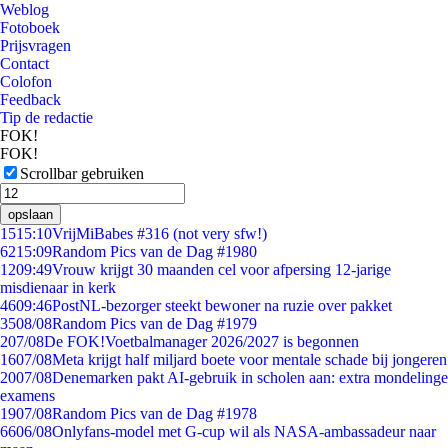
Weblog
Fotoboek
Prijsvragen
Contact
Colofon
Feedback
Tip de redactie
FOK!
FOK!
Scrollbar gebruiken
opslaan
15
15:10
VrijMiBabes #316 (not very sfw!)
62
15:09
Random Pics van de Dag #1980
12
09:49
Vrouw krijgt 30 maanden cel voor afpersing 12-jarige
misdienaar in kerk
46
09:46
PostNL-bezorger steekt bewoner na ruzie over pakket
35
08/08
Random Pics van de Dag #1979
2
07/08
De FOK!Voetbalmanager 2026/2027 is begonnen
16
07/08
Meta krijgt half miljard boete voor mentale schade bij jongeren
20
07/08
Denemarken pakt AI-gebruik in scholen aan: extra mondelinge
examens
19
07/08
Random Pics van de Dag #1978
66
06/08
Onlyfans-model met G-cup wil als NASA-ambassadeur naar