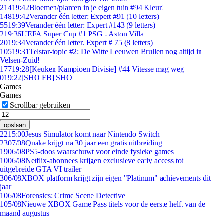
214
19:42
Bloemen/planten in je eigen tuin #94 Kleur!
148
19:42
Verander één letter: Expert #91 (10 letters)
55
19:39
Verander één letter: Expert #143 (9 letters)
2
19:36
UEFA Super Cup #1 PSG - Aston Villa
20
19:34
Verander één letter. Expert # 75 (8 letters)
105
19:31
Telstar-topic #2: De Witte Leeuwen Brullen nog altijd in
Velsen-Zuid!
177
19:28
[Keuken Kampioen Divisie] #44 Vitesse mag weg
0
19:22
[SHO FB] SHO
Games
Games
Scrollbar gebruiken
opslaan
22
15:00
Jesus Simulator komt naar Nintendo Switch
23
07/08
Quake krijgt na 30 jaar een gratis uitbreiding
19
06/08
PS5-doos waarschuwt voor einde fysieke games
10
06/08
Netflix-abonnees krijgen exclusieve early access tot
uitgebreide GTA VI trailer
3
06/08
XBOX platform krijgt zijn eigen "Platinum" achievements dit
jaar
1
06/08
Forensics: Crime Scene Detective
1
05/08
Nieuwe XBOX Game Pass titels voor de eerste helft van de
maand augustus