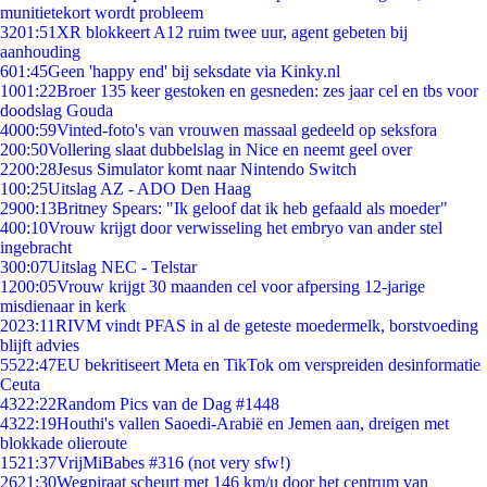
munitietekort wordt probleem
32
01:51
XR blokkeert A12 ruim twee uur, agent gebeten bij
aanhouding
6
01:45
Geen 'happy end' bij seksdate via Kinky.nl
10
01:22
Broer 135 keer gestoken en gesneden: zes jaar cel en tbs voor
doodslag Gouda
40
00:59
Vinted-foto's van vrouwen massaal gedeeld op seksfora
2
00:50
Vollering slaat dubbelslag in Nice en neemt geel over
22
00:28
Jesus Simulator komt naar Nintendo Switch
1
00:25
Uitslag AZ - ADO Den Haag
29
00:13
Britney Spears: "Ik geloof dat ik heb gefaald als moeder"
4
00:10
Vrouw krijgt door verwisseling het embryo van ander stel
ingebracht
3
00:07
Uitslag NEC - Telstar
12
00:05
Vrouw krijgt 30 maanden cel voor afpersing 12-jarige
misdienaar in kerk
20
23:11
RIVM vindt PFAS in al de geteste moedermelk, borstvoeding
blijft advies
55
22:47
EU bekritiseert Meta en TikTok om verspreiden desinformatie
Ceuta
43
22:22
Random Pics van de Dag #1448
43
22:19
Houthi's vallen Saoedi-Arabië en Jemen aan, dreigen met
blokkade olieroute
15
21:37
VrijMiBabes #316 (not very sfw!)
26
21:30
Wegpiraat scheurt met 146 km/u door het centrum van