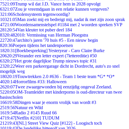
75
21:09
Trump wil dat J.D. Vance hem in 2028 opvolgt
63
21:07
Zou je vreemdgaan in een relatie kunnen vergeven?
3
21:06
Scholensysteem tegenwoordig?
103
21:05
Man zoekt mij en bedreigt mij, nadat ik met zijn zoon sprak
47
21:00
Woordensamenstelspel #1184 met 2 woorden spreken SVP
281
20:54
Van kleuter tot puber deel 184
83
20:48
2010: Vermissing van Herman Ploegstra
227
20:47
archito's jaren '70 huis #5 - Een nieuw begin
8
20:36
Poepen tijdens het tandenpoetsen
18
20:31
[Boekbespreking] Yesteryear - Caro Claire Burke
206
20:29
Verander een letter expert (7lettereditie) #50
63
20:27
Het grote dagelijkse Trump nieuws topic #31
23
20:22
Weer een parkeergarage dicht in Dordrecht, auto's zo snel
mogelijk weg
180
20:19
Touwtrekken 2.0 #636 - Team 1 beste team *G* *O*
40
20:14
Horrorfilms #33: Halloween
26
20:07
Twee zwaargewonden bij eenzijdig ongeval Zeeland.
52
20:05
OM-Teamleider met kinderporno is oud-directeur van twee
basisscholen
166
19:58
Dingen waar je enorm vrolijk van wordt #3
25
19:56
Natuur en Wild
16
19:54
Radio 2 #145 Ruud 66
47
19:47
[Netflix #210] TUDUM
212
19:43
[NL] Street View Quiz [#122] - Loogisch toch
101
19:43
De landelijke hittegolf van 2026