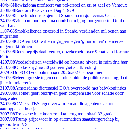
4
04:46
Niewiadoma profiteert van pokerspel en grijpt geel op Ventoux
35
08/08
Random Pics van de Dag #1979
27
07/08
Italië hindert reizigers uit Spanje na migratiecrisis Ceuta
24
07/08
Vier aanhoudingen na doodsbedreiging burgemeester Depla
van Breda
11
07/08
Smokkelbende opgerold in Spanje, verdienden miljoenen aan
migranten
39
07/08
CDA en D66 willen ingrijpen tegen 'gluurbrillen' die mensen
ongemerkt filmen
13
07/08
Benzineprijs daalt verder, onzekerheid over Straat van Hormuz
blijft
42
07/08
Voedselprijzen wereldwijd op hoogste niveau in ruim drie jaar
23
07/08
Quake krijgt na 30 jaar een gratis uitbreiding
2
07/08
De FOK!Voetbalmanager 2026/2027 is begonnen
70
07/08
Meer agressie tegen een andersluidende politieke mening, laat
jij je intimideren?
31
07/08
Amsterdams dierenasiel DOA overspoeld met babykonijntjes
29
07/08
Kabinet geeft bedrijven geen compensatie voor schade door
laagwater
24
07/08
OM eist TBS tegen verwarde man die agenten stak met
aardappelschilmesje
30
07/08
Tropische hitte keert zondag terug met lokaal 32 graden
30
07/08
Trump grijpt weer in op automatisch staatsburgerschap bij
geboorte in VS