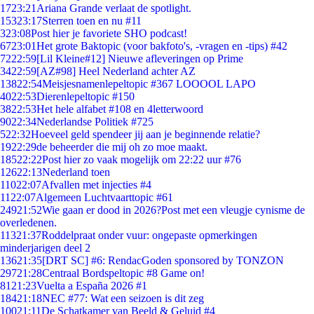
17
23:21
Ariana Grande verlaat de spotlight.
153
23:17
Sterren toen en nu #11
3
23:08
Post hier je favoriete SHO podcast!
67
23:01
Het grote Baktopic (voor bakfoto's, -vragen en -tips) #42
72
22:59
[Lil Kleine#12] Nieuwe afleveringen op Prime
34
22:59
[AZ#98] Heel Nederland achter AZ
138
22:54
Meisjesnamenlepeltopic #367 LOOOOL LAPO
40
22:53
Dierenlepeltopic #150
38
22:53
Het hele alfabet #108 en 4letterwoord
90
22:34
Nederlandse Politiek #725
5
22:32
Hoeveel geld spendeer jij aan je beginnende relatie?
19
22:29
de beheerder die mij oh zo moe maakt.
185
22:22
Post hier zo vaak mogelijk om 22:22 uur #76
126
22:13
Nederland toen
110
22:07
Afvallen met injecties #4
11
22:07
Algemeen Luchtvaarttopic #61
249
21:52
Wie gaan er dood in 2026?Post met een vleugje cynisme de
overledenen.
113
21:37
Roddelpraat onder vuur: ongepaste opmerkingen
minderjarigen deel 2
136
21:35
[DRT SC] #6: RendacGoden sponsored by TONZON
297
21:28
Centraal Bordspeltopic #8 Game on!
81
21:23
Vuelta a España 2026 #1
184
21:18
NEC #77: Wat een seizoen is dit zeg
100
21:11
De Schatkamer van Beeld & Geluid #4