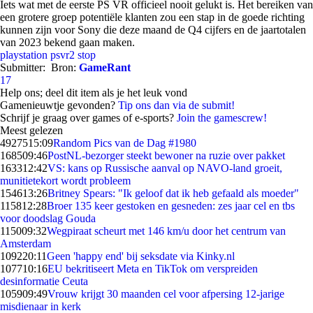
Iets wat met de eerste PS VR officieel nooit gelukt is. Het bereiken van
een grotere groep potentiële klanten zou een stap in de goede richting
kunnen zijn voor Sony die deze maand de Q4 cijfers en de jaartotalen
van 2023 bekend gaan maken.
playstation
psvr2
stop
Submitter:
Bron:
GameRant
17
Help ons; deel dit item als je het leuk vond
Gamenieuwtje gevonden?
Tip ons dan via de submit!
Schrijf je graag over games of e-sports?
Join the gamescrew!
Meest gelezen
49275
15:09
Random Pics van de Dag #1980
1685
09:46
PostNL-bezorger steekt bewoner na ruzie over pakket
1633
12:42
VS: kans op Russische aanval op NAVO-land groeit,
munitietekort wordt probleem
1546
13:26
Britney Spears: "Ik geloof dat ik heb gefaald als moeder"
1158
12:28
Broer 135 keer gestoken en gesneden: zes jaar cel en tbs
voor doodslag Gouda
1150
09:32
Wegpiraat scheurt met 146 km/u door het centrum van
Amsterdam
1092
20:11
Geen 'happy end' bij seksdate via Kinky.nl
1077
10:16
EU bekritiseert Meta en TikTok om verspreiden
desinformatie Ceuta
1059
09:49
Vrouw krijgt 30 maanden cel voor afpersing 12-jarige
misdienaar in kerk