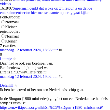
video's
16
18/07
Superman denkt dat woke op z'n retour is en dat de
entertainmentsector hier met schaamte op terug gaat kijken
Font-grootte:
Normaal
Kleiner
regelhoogte :
Normaal
Kleiner
7 reacties
maandag 12 februari 2024, 18:36 uur
#1
0
Luuntje
Daar had je ook een bordspel van.
Ben benieuwd, lijkt mij wel wat.
Life is a highway...let's ride it!
maandag 12 februari 2024, 19:02 uur
#2
1
Delenlill
Ik ben benieuwd of het om een Nederlands schip gaat.
In de Shogun (1980 miniseries) ging het om een Nederlandse handels
schip "Erasmus".
https://en.wikipedia.org/wiki/Sh%C5%8Dgun_(1980_miniseries)#