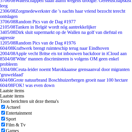
57
06/08
Waterschappen slaan alarm wegens droogte: Gereedschapskist
leeg
23
06/08
Zorgmedewerkster die 's nachts haar vriend bezocht terecht
ontslagen
37
06/08
Random Pics van de Dag #1977
21
05/08
Tanken in België wordt nóg aantrekkelijker
34
05/08
Dirk sluit supermarkt op de Wallen na golf van diefstal en
agressie
12
05/08
Random Pics van de Dag #1976
6
04/08
Kraftwerk brengt ruimteschip terug naar Eindhoven
20
04/08
Apple vecht Britse eis tot inbouwen backdoor in iCloud aan
85
04/08
'Witte' mannen discrimineren is volgens OM geen enkel
probleem
33
04/08
Ceuta-leider noemt Marokkaanse grensaanval door migranten
'gruweldaad'
6
04/08
Grote natuurbrand Boschhuizerbergen groeit naar 100 hectare
6
04/08
FOK! was even down
Laatste items
Laatste items
Toon berichten uit deze thema's
Actueel
Entertainment
Sport
Film & Tv
Games