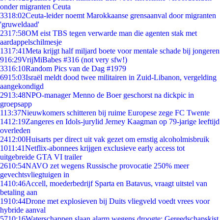
onder migranten Ceuta
33
18:02
Ceuta-leider noemt Marokkaanse grensaanval door migranten
'gruweldaad'
23
17:58
OM eist TBS tegen verwarde man die agenten stak met
aardappelschilmesje
13
17:41
Meta krijgt half miljard boete voor mentale schade bij jongeren
9
16:29
VrijMiBabes #316 (not very sfw!)
33
16:10
Random Pics van de Dag #1979
69
15:03
Israël meldt dood twee militairen in Zuid-Libanon, vergelding
aangekondigd
29
13:48
NPO-manager Menno de Boer geschorst na dickpic in
groepsapp
1
13:37
Nieuwkomers schitteren bij ruime Europese zege FC Twente
14
12:19
Zangeres en Idols-jurylid Jerney Kaagman op 79-jarige leeftijd
overleden
24
12:00
Huisarts per direct uit vak gezet om ernstig alcoholmisbruik
10
11:41
Netflix-abonnees krijgen exclusieve early access tot
uitgebreide GTA VI trailer
26
10:54
NAVO zet wegens Russische provocatie 250% meer
gevechtsvliegtuigen in
14
10:46
Accell, moederbedrijf Sparta en Batavus, vraagt uitstel van
betaling aan
19
10:44
Drone met explosieven bij Duits vliegveld voedt vrees voor
hybride aanval
57
10:16
Waterschappen slaan alarm wegens droogte: Gereedschapskist