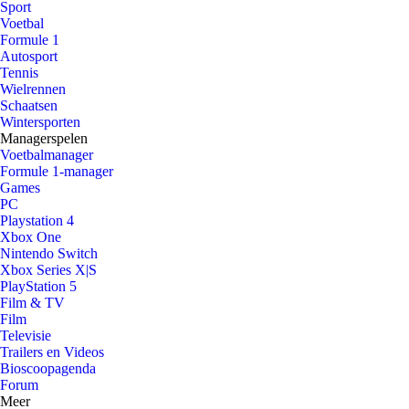
Sport
Voetbal
Formule 1
Autosport
Tennis
Wielrennen
Schaatsen
Wintersporten
Managerspelen
Voetbalmanager
Formule 1-manager
Games
PC
Playstation 4
Xbox One
Nintendo Switch
Xbox Series X|S
PlayStation 5
Film & TV
Film
Televisie
Trailers en Videos
Bioscoopagenda
Forum
Meer