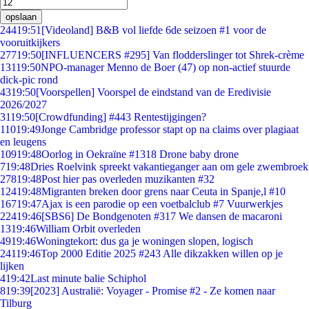
opslaan
244
19:51
[Videoland] B&B vol liefde 6de seizoen #1 voor de
vooruitkijkers
277
19:50
[INFLUENCERS #295] Van flodderslinger tot Shrek-crème
131
19:50
NPO-manager Menno de Boer (47) op non-actief stuurde
dick-pic rond
43
19:50
[Voorspellen] Voorspel de eindstand van de Eredivisie
2026/2027
31
19:50
[Crowdfunding] #443 Rentestijgingen?
110
19:49
Jonge Cambridge professor stapt op na claims over plagiaat
en leugens
109
19:48
Oorlog in Oekraïne #1318 Drone baby drone
7
19:48
Dries Roelvink spreekt vakantieganger aan om gele zwembroek
278
19:48
Post hier pas overleden muzikanten #32
124
19:48
Migranten breken door grens naar Ceuta in Spanje,l #10
167
19:47
Ajax is een parodie op een voetbalclub #7 Vuurwerkjes
224
19:46
[SBS6] De Bondgenoten #317 We dansen de macaroni
13
19:46
William Orbit overleden
49
19:46
Woningtekort: dus ga je woningen slopen, logisch
241
19:46
Top 2000 Editie 2025 #243 Alle dikzakken willen op je
lijken
4
19:42
Last minute balie Schiphol
8
19:39
[2023] Australië: Voyager - Promise #2 - Ze komen naar
Tilburg