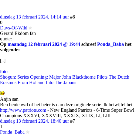
dinsdag 13 februari 2024, 14:14 uur
#6
0
Days-Of-Wild
Gerard Ekdom fan
quote:
Op
maandag 12 februari 2024 @ 19:44
schreef
Ponda_Baba
het
volgende:
[..]
foto
Shogun: Series Opening: Major John Blackthorne Pilots The Dutch
Erasmus From Holland Into The Japans
Anjin san
Ben benieuwd of het beter is dan deze originele serie. Ik betwijfel het.
http://www.patriots.com
- New England Patriots - 6-Time Super Bowl
Champions XXXVI, XXXVIII, XXXIX, XLIX, LI, LIII
dinsdag 13 februari 2024, 18:40 uur
#7
1
Ponda_Baba