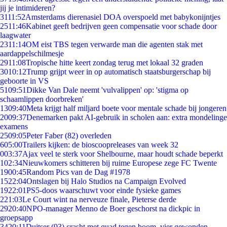
jij je intimideren?
31
11:52
Amsterdams dierenasiel DOA overspoeld met babykonijntjes
25
11:46
Kabinet geeft bedrijven geen compensatie voor schade door
laagwater
23
11:14
OM eist TBS tegen verwarde man die agenten stak met
aardappelschilmesje
29
11:08
Tropische hitte keert zondag terug met lokaal 32 graden
30
10:12
Trump grijpt weer in op automatisch staatsburgerschap bij
geboorte in VS
51
09:51
Dikke Van Dale neemt 'vulvalippen' op: 'stigma op
schaamlippen doorbreken'
13
09:40
Meta krijgt half miljard boete voor mentale schade bij jongeren
20
09:37
Denemarken pakt AI-gebruik in scholen aan: extra mondelinge
examens
25
09:05
Peter Faber (82) overleden
6
05:00
Trailers kijken: de bioscoopreleases van week 32
0
03:37
Ajax veel te sterk voor Shelbourne, maar houdt schade beperkt
1
02:34
Nieuwkomers schitteren bij ruime Europese zege FC Twente
19
00:45
Random Pics van de Dag #1978
15
22:04
Ontslagen bij Halo Studios na Campaign Evolved
19
22:01
PS5-doos waarschuwt voor einde fysieke games
2
21:03
Le Court wint na nerveuze finale, Pieterse derde
29
20:40
NPO-manager Menno de Boer geschorst na dickpic in
groepsapp
34
20:11
Duitser (93) crasht met quad tegen boom, vier gewonden