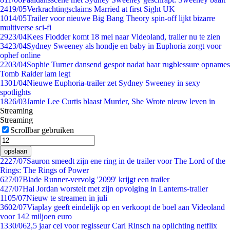
24
19/05
Verkrachtingsclaims Married at first Sight UK
10
14/05
Trailer voor nieuwe Big Bang Theory spin-off lijkt bizarre
multiverse sci-fi
29
23/04
Kees Flodder komt 18 mei naar Videoland, trailer nu te zien
34
23/04
Sydney Sweeney als hondje en baby in Euphoria zorgt voor
ophef online
22
03/04
Sophie Turner dansend gespot nadat haar rugblessure opnames
Tomb Raider lam legt
13
01/04
Nieuwe Euphoria-trailer zet Sydney Sweeney in sexy
spotlights
18
26/03
Jamie Lee Curtis blaast Murder, She Wrote nieuw leven in
Streaming
Streaming
Scrollbar gebruiken
opslaan
22
27/07
Sauron smeedt zijn ene ring in de trailer voor The Lord of the
Rings: The Rings of Power
6
27/07
Blade Runner-vervolg '2099' krijgt een trailer
4
27/07
Hal Jordan worstelt met zijn opvolging in Lanterns-trailer
11
05/07
Nieuw te streamen in juli
36
02/07
Viaplay geeft eindelijk op en verkoopt de boel aan Videoland
voor 142 miljoen euro
13
30/06
2,5 jaar cel voor regisseur Carl Rinsch na oplichting netflix