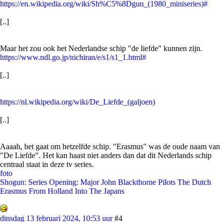
https://en.wikipedia.org/wiki/Sh%C5%8Dgun_(1980_miniseries)#
[..]
Maar het zou ook het Nederlandse schip "de liefde" kunnen zijn.
https://www.ndl.go.jp/nichiran/e/s1/s1_1.html#
[..]
https://nl.wikipedia.org/wiki/De_Liefde_(galjoen)
[..]
Aaaah, het gaat om hetzelfde schip. "Erasmus" was de oude naam van
"De Liefde". Het kan haast niet anders dan dat dit Nederlands schip
centraal staat in deze tv series.
foto
Shogun: Series Opening: Major John Blackthorne Pilots The Dutch
Erasmus From Holland Into The Japans
dinsdag 13 februari 2024, 10:53 uur
#4