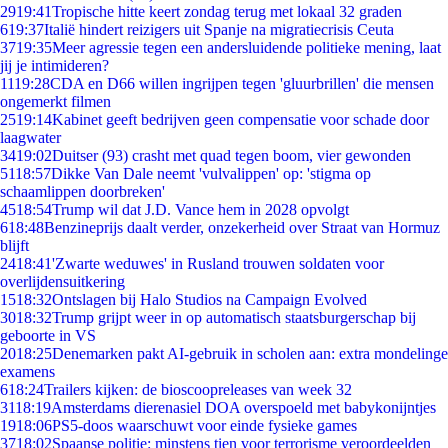
29
19:41
Tropische hitte keert zondag terug met lokaal 32 graden
6
19:37
Italië hindert reizigers uit Spanje na migratiecrisis Ceuta
37
19:35
Meer agressie tegen een andersluidende politieke mening, laat
jij je intimideren?
11
19:28
CDA en D66 willen ingrijpen tegen 'gluurbrillen' die mensen
ongemerkt filmen
25
19:14
Kabinet geeft bedrijven geen compensatie voor schade door
laagwater
34
19:02
Duitser (93) crasht met quad tegen boom, vier gewonden
51
18:57
Dikke Van Dale neemt 'vulvalippen' op: 'stigma op
schaamlippen doorbreken'
45
18:54
Trump wil dat J.D. Vance hem in 2028 opvolgt
6
18:48
Benzineprijs daalt verder, onzekerheid over Straat van Hormuz
blijft
24
18:41
'Zwarte weduwes' in Rusland trouwen soldaten voor
overlijdensuitkering
15
18:32
Ontslagen bij Halo Studios na Campaign Evolved
30
18:32
Trump grijpt weer in op automatisch staatsburgerschap bij
geboorte in VS
20
18:25
Denemarken pakt AI-gebruik in scholen aan: extra mondelinge
examens
6
18:24
Trailers kijken: de bioscoopreleases van week 32
31
18:19
Amsterdams dierenasiel DOA overspoeld met babykonijntjes
19
18:06
PS5-doos waarschuwt voor einde fysieke games
37
18:02
Spaanse politie: minstens tien voor terrorisme veroordeelden