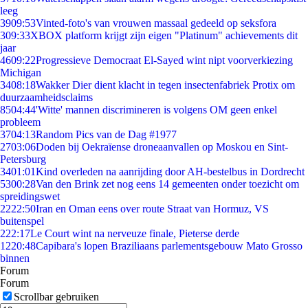
leeg
39
09:53
Vinted-foto's van vrouwen massaal gedeeld op seksfora
3
09:33
XBOX platform krijgt zijn eigen "Platinum" achievements dit
jaar
46
09:22
Progressieve Democraat El-Sayed wint nipt voorverkiezing
Michigan
34
08:18
Wakker Dier dient klacht in tegen insectenfabriek Protix om
duurzaamheidsclaims
85
04:44
'Witte' mannen discrimineren is volgens OM geen enkel
probleem
37
04:13
Random Pics van de Dag #1977
27
03:06
Doden bij Oekraïense droneaanvallen op Moskou en Sint-
Petersburg
34
01:01
Kind overleden na aanrijding door AH-bestelbus in Dordrecht
53
00:28
Van den Brink zet nog eens 14 gemeenten onder toezicht om
spreidingswet
22
22:50
Iran en Oman eens over route Straat van Hormuz, VS
buitenspel
2
22:17
Le Court wint na nerveuze finale, Pieterse derde
12
20:48
Capibara's lopen Braziliaans parlementsgebouw Mato Grosso
binnen
Forum
Forum
Scrollbar gebruiken