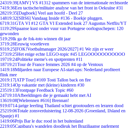
243
19:39
[AMV] VS #1312 spammers van de internationale rechtsorde
74
19:36
Een tactische/militaire analyse van het front in Oekraïne #31
282
19:35
[Dagboek] Veel aan hoofd - Deel 27
148
19:32
[SBS6] Vandaag Inside #136 - Boekje pluggen.
67
19:31
GTA VI #12 GTA VI Extended look 27 Augustus Netflix/YT
11
19:29
Spaanse kust onder vuur van Portugese oorlogsschepen: 120
gewonden
5
19:29
Ik ga de fok-toto winnen dit jaar
37
19:28
Eeuwig voortleven
93
19:25
[FOK!Voetbalmanager 2026/2027] #1 We zijn er weer
273
19:25
Het enige echte LEGO-topic #45 LEGOOOOOOOOOOO
197
19:24
Politieke meme's en spotprenten #11
187
19:21
Tour de France femmes 2026 #4 op de Ventoux
14
19:18
Miljarden naar Europese AI-start-ups: Nederland profiteert
flink mee
20
19:17
[ATP Tour] #169 Tosti Tallon back on fire
23
19:14
Op vakantie met (kleine) kinderen #30
235
19:13
Frontpage Feedback Topic #60
247
19:10
Afbeeldingen die je gemaakt hebt met AI
136
19:08
[Wielrennen #616] Brennan!
9
19:07
14-jarige leerling Thailand schiet grootouders en leraren dood
252
19:06
Totale zonsverduistering 12-08-2026 (Groenland, IJsland en
Spanje) #1
14
19:06
Prijs Bar le duc rood in het buitenland
22
19:05
Capibara's wandelen doodleuk het Braziliaanse parlement