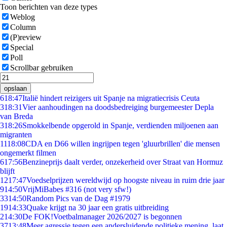
Toon berichten van deze types
Weblog
Column
(P)review
Special
Poll
Scrollbar gebruiken
opslaan
6
18:47
Italië hindert reizigers uit Spanje na migratiecrisis Ceuta
3
18:31
Vier aanhoudingen na doodsbedreiging burgemeester Depla
van Breda
3
18:26
Smokkelbende opgerold in Spanje, verdienden miljoenen aan
migranten
11
18:08
CDA en D66 willen ingrijpen tegen 'gluurbrillen' die mensen
ongemerkt filmen
6
17:56
Benzineprijs daalt verder, onzekerheid over Straat van Hormuz
blijft
12
17:47
Voedselprijzen wereldwijd op hoogste niveau in ruim drie jaar
9
14:50
VrijMiBabes #316 (not very sfw!)
33
14:50
Random Pics van de Dag #1979
19
14:33
Quake krijgt na 30 jaar een gratis uitbreiding
2
14:30
De FOK!Voetbalmanager 2026/2027 is begonnen
37
13:48
Meer agressie tegen een andersluidende politieke mening, laat