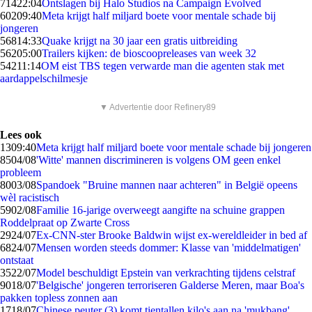
714
22:04
Ontslagen bij Halo Studios na Campaign Evolved
602
09:40
Meta krijgt half miljard boete voor mentale schade bij
jongeren
568
14:33
Quake krijgt na 30 jaar een gratis uitbreiding
562
05:00
Trailers kijken: de bioscoopreleases van week 32
542
11:14
OM eist TBS tegen verwarde man die agenten stak met
aardappelschilmesje
▼ Advertentie door Refinery89
Lees ook
13
09:40
Meta krijgt half miljard boete voor mentale schade bij jongeren
85
04/08
'Witte' mannen discrimineren is volgens OM geen enkel
probleem
80
03/08
Spandoek "Bruine mannen naar achteren" in België opeens
wèl racistisch
59
02/08
Familie 16-jarige overweegt aangifte na schuine grappen
Roddelpraat op Zwarte Cross
29
24/07
Ex-CNN-ster Brooke Baldwin wijst ex-wereldleider in bed af
68
24/07
Mensen worden steeds dommer: Klasse van 'middelmatigen'
ontstaat
35
22/07
Model beschuldigt Epstein van verkrachting tijdens celstraf
90
18/07
'Belgische' jongeren terroriseren Galderse Meren, maar Boa's
pakken topless zonnen aan
17
18/07
Chinese peuter (3) komt tientallen kilo's aan na 'mukbang'