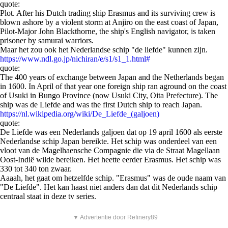
quote:
Plot. After his Dutch trading ship Erasmus and its surviving crew is
blown ashore by a violent storm at Anjiro on the east coast of Japan,
Pilot-Major John Blackthorne, the ship's English navigator, is taken
prisoner by samurai warriors.
Maar het zou ook het Nederlandse schip "de liefde" kunnen zijn.
https://www.ndl.go.jp/nichiran/e/s1/s1_1.html#
quote:
The 400 years of exchange between Japan and the Netherlands began
in 1600. In April of that year one foreign ship ran aground on the coast
of Usuki in Bungo Province (now Usuki City, Oita Prefecture). The
ship was de Liefde and was the first Dutch ship to reach Japan.
https://nl.wikipedia.org/wiki/De_Liefde_(galjoen)
quote:
De Liefde was een Nederlands galjoen dat op 19 april 1600 als eerste
Nederlandse schip Japan bereikte. Het schip was onderdeel van een
vloot van de Magelhaensche Compagnie die via de Straat Magellaan
Oost-Indië wilde bereiken. Het heette eerder Erasmus. Het schip was
330 tot 340 ton zwaar.
Aaaah, het gaat om hetzelfde schip. "Erasmus" was de oude naam van
"De Liefde". Het kan haast niet anders dan dat dit Nederlands schip
centraal staat in deze tv series.
▼ Advertentie door Refinery89