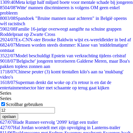
13
09:40
Meta krijgt half miljard boete voor mentale schade bij jongeren
85
04/08
'Witte' mannen discrimineren is volgens OM geen enkel
probleem
80
03/08
Spandoek "Bruine mannen naar achteren" in België opeens
wèl racistisch
59
02/08
Familie 16-jarige overweegt aangifte na schuine grappen
Roddelpraat op Zwarte Cross
29
24/07
Ex-CNN-ster Brooke Baldwin wijst ex-wereldleider in bed af
68
24/07
Mensen worden steeds dommer: Klasse van 'middelmatigen'
ontstaat
35
22/07
Model beschuldigt Epstein van verkrachting tijdens celstraf
90
18/07
'Belgische' jongeren terroriseren Galderse Meren, maar Boa's
pakken topless zonnen aan
17
18/07
Chinese peuter (3) komt tientallen kilo's aan na 'mukbang'
video's
16
18/07
Superman denkt dat woke op z'n retour is en dat de
entertainmentsector hier met schaamte op terug gaat kijken
Series
Series
Scrollbar gebruiken
opslaan
6
27/07
Blade Runner-vervolg '2099' krijgt een trailer
4
27/07
Hal Jordan worstelt met zijn opvolging in Lanterns-trailer
8
11/06
Paaldansscene met Sydney Sweeney geschrapt: Sweeney baalt