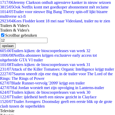
17
17/06
Jeremy Clarkson onthult agressieve kanker in nieuw seizoen
38
15/05
Ook Netflix komt met goedkoper abonnement mét reclame
10
14/05
Trailer voor nieuwe Big Bang Theory spin-off lijkt bizarre
multiverse sci-fi
29
23/04
Kees Flodder komt 18 mei naar Videoland, trailer nu te zien
Trailers & Video's
Trailers & Video's
Scrollbar gebruiken
opslaan
6
05:00
Trailers kijken: de bioscoopreleases van week 32
10
06/08
Netflix-abonnees krijgen exclusieve early access tot
uitgebreide GTA VI trailer
1
01/08
Trailers kijken: de bioscoopreleases van week 31
2
31/07
Attack of the Killer Tomatoes: Organic Intelligence krijgt trailer
22
27/07
Sauron smeedt zijn ene ring in de trailer voor The Lord of the
Rings: The Rings of Power
6
27/07
Blade Runner-vervolg '2099' krijgt een trailer
4
27/07
Hal Jordan worstelt met zijn opvolging in Lanterns-trailer
6
24/07
Trailers kijken: de bioscoopreleases van week 30
1
22/07
Trailer: ijdelheid heeft een nieuw gezicht in Clayface
15
20/07
Trailer Avengers: Doomsday geeft een eerste blik op de grote
clash tussen de superhelden
Televisie