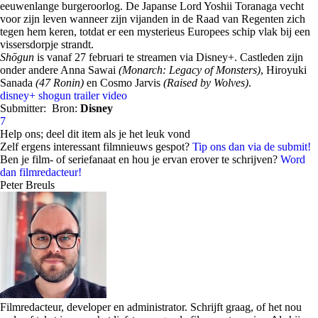
eeuwenlange burgeroorlog. De Japanse Lord Yoshii Toranaga vecht
voor zijn leven wanneer zijn vijanden in de Raad van Regenten zich
tegen hem keren, totdat er een mysterieus Europees schip vlak bij een
vissersdorpje strandt.
Shōgun
is vanaf 27 februari te streamen via Disney+. Castleden zijn
onder andere Anna Sawai
(Monarch: Legacy of Monsters)
, Hiroyuki
Sanada
(47 Ronin)
en Cosmo Jarvis
(Raised by Wolves)
.
disney+
shogun
trailer
video
Submitter:
Bron:
Disney
7
Help ons; deel dit item als je het leuk vond
Zelf ergens interessant filmnieuws gespot?
Tip ons dan via de submit!
Ben je film- of seriefanaat en hou je ervan erover te schrijven?
Word
dan filmredacteur!
Peter Breuls
Filmredacteur, developer en administrator. Schrijft graag, of het nou