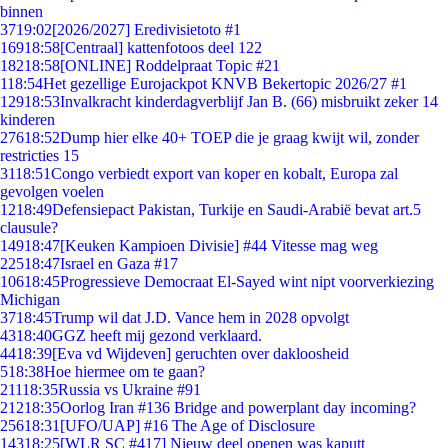
binnen
37
19:02
[2026/2027] Eredivisietoto #1
169
18:58
[Centraal] kattenfotoos deel 122
182
18:58
[ONLINE] Roddelpraat Topic #21
1
18:54
Het gezellige Eurojackpot KNVB Bekertopic 2026/27 #1
129
18:53
Invalkracht kinderdagverblijf Jan B. (66) misbruikt zeker 14
kinderen
276
18:52
Dump hier elke 40+ TOEP die je graag kwijt wil, zonder
restricties 15
31
18:51
Congo verbiedt export van koper en kobalt, Europa zal
gevolgen voelen
12
18:49
Defensiepact Pakistan, Turkije en Saudi-Arabië bevat art.5
clausule?
149
18:47
[Keuken Kampioen Divisie] #44 Vitesse mag weg
225
18:47
Israel en Gaza #17
106
18:45
Progressieve Democraat El-Sayed wint nipt voorverkiezing
Michigan
37
18:45
Trump wil dat J.D. Vance hem in 2028 opvolgt
43
18:40
GGZ heeft mij gezond verklaard.
44
18:39
[Eva vd Wijdeven] geruchten over dakloosheid
5
18:38
Hoe hiermee om te gaan?
211
18:35
Russia vs Ukraine #91
212
18:35
Oorlog Iran #136 Bridge and powerplant day incoming?
256
18:31
[UFO/UAP] #16 The Age of Disclosure
143
18:25
[WLR SC #417] Nieuw deel openen was kaputt