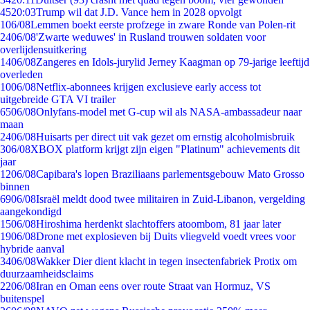
45
20:03
Trump wil dat J.D. Vance hem in 2028 opvolgt
1
06/08
Lemmen boekt eerste profzege in zware Ronde van Polen-rit
24
06/08
'Zwarte weduwes' in Rusland trouwen soldaten voor
overlijdensuitkering
14
06/08
Zangeres en Idols-jurylid Jerney Kaagman op 79-jarige leeftijd
overleden
10
06/08
Netflix-abonnees krijgen exclusieve early access tot
uitgebreide GTA VI trailer
65
06/08
Onlyfans-model met G-cup wil als NASA-ambassadeur naar
maan
24
06/08
Huisarts per direct uit vak gezet om ernstig alcoholmisbruik
3
06/08
XBOX platform krijgt zijn eigen "Platinum" achievements dit
jaar
12
06/08
Capibara's lopen Braziliaans parlementsgebouw Mato Grosso
binnen
69
06/08
Israël meldt dood twee militairen in Zuid-Libanon, vergelding
aangekondigd
15
06/08
Hiroshima herdenkt slachtoffers atoombom, 81 jaar later
19
06/08
Drone met explosieven bij Duits vliegveld voedt vrees voor
hybride aanval
34
06/08
Wakker Dier dient klacht in tegen insectenfabriek Protix om
duurzaamheidsclaims
22
06/08
Iran en Oman eens over route Straat van Hormuz, VS
buitenspel