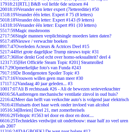
179
18:21
[RTL] B&B vol liefde 6de seizoen #4
200
18:19
Verander een letter expert (7lettereditie) #50
15
18:19
Verander één letter. Expert # 75 (8 letters)
50
18:18
Verander één letter: Expert #143 (9 letters)
143
18:16
Verander één letter: Expert #91 (10 letters)
55
17:59
Magic mushrooms
27
17:56
Single mannen verplichtsingle moeders laten daten?
95
17:49
Nieuwe / verwachte boeken
89
17:47
Overleden Acteurs & Actrices Deel #15
52
17:44
Het grote dagelijkse Trump nieuws topic #31
85
17:36
Hoe denkt God echt over homo-seksualiteit? deel 4
123
17:35
[Het Officiële Steam Topic #201] Steamrolled
6
17:29
Opmerkelijke foto's van Funda #243
79
17:19
De Bondgenoten Spoiler Topic #3
67
17:16
Vrouwen willen geen man meer #30
171
17:12
Vandaag 40 jaar geleden... #3
100
17:07
Ali B rechtszaak #26 - Ali de bewezen serieverkrachter
60
16:56
Aanbrengen mechanische ventilatie zinvol in oud huis?
22
16:42
Meer dan helft van verkochte auto's is volgend jaar elektrisch
76
16:41
Huisarts doet haar werk onder invloed van alcohol
105
16:34
[Breien] Deel 21, met zomerbreisels
99
16:29
Teltopic #1563 tel door en door en door....
66
16:25
Techniekles verdwijnt uit onderbouw: maar half zo veel uren
als 2007
113
16:24
[DAGBOEK] De weg naar balans #12