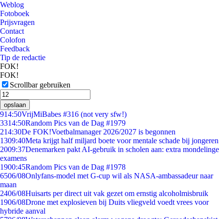
Weblog
Fotoboek
Prijsvragen
Contact
Colofon
Feedback
Tip de redactie
FOK!
FOK!
Scrollbar gebruiken
opslaan
9
14:50
VrijMiBabes #316 (not very sfw!)
33
14:50
Random Pics van de Dag #1979
2
14:30
De FOK!Voetbalmanager 2026/2027 is begonnen
13
09:40
Meta krijgt half miljard boete voor mentale schade bij jongeren
20
09:37
Denemarken pakt AI-gebruik in scholen aan: extra mondelinge
examens
19
00:45
Random Pics van de Dag #1978
65
06/08
Onlyfans-model met G-cup wil als NASA-ambassadeur naar
maan
24
06/08
Huisarts per direct uit vak gezet om ernstig alcoholmisbruik
19
06/08
Drone met explosieven bij Duits vliegveld voedt vrees voor
hybride aanval