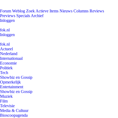
Forum
Weblog
Zoek
Actieve Items
Nieuws
Columns
Reviews
Previews
Specials
Archief
Inloggen
fok.nl
Inloggen
fok.nl
Actueel
Nederland
Internationaal
Economie
Politiek
Tech
Showbiz en Gossip
Opmerkelijk
Entertainment
Showbiz en Gossip
Muziek
Film
Televisie
Media & Cultuur
Bioscoopagenda