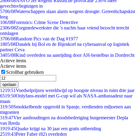
26
06/08
NAVO zet wegens Russische provocatie 250% meer
gevechtsvliegtuigen in
57
06/08
Waterschappen slaan alarm wegens droogte: Gereedschapskist
leeg
1
06/08
Forensics: Crime Scene Detective
23
06/08
Zorgmedewerkster die 's nachts haar vriend bezocht terecht
ontslagen
37
06/08
Random Pics van de Dag #1977
18
05/08
Datalek bij Bol en de Bijenkorf na cyberaanval op logistiek
partner Ceva
34
05/08
Kind overleden na aanrijding door AH-bestelbus in Dordrecht
Actieve items
Actieve items
Scrollbar gebruiken
opslaan
12
19:51
Voedselprijzen wereldwijd op hoogste niveau in ruim drie jaar
65
19:50
Onlyfans-model met G-cup wil als NASA-ambassadeur naar
maan
3
19:50
Smokkelbende opgerold in Spanje, verdienden miljoenen aan
migranten
3
19:47
Vier aanhoudingen na doodsbedreiging burgemeester Depla
van Breda
19
19:45
Quake krijgt na 30 jaar een gratis uitbreiding
25
19:43
Peter Faber (82) overleden