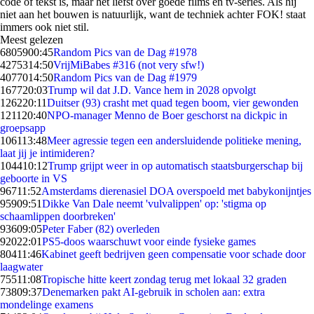
code of tekst is, maar het liefst over goede films en tv-series. Als hij
niet aan het bouwen is natuurlijk, want de techniek achter FOK! staat
immers ook niet stil.
Meest gelezen
68059
00:45
Random Pics van de Dag #1978
42753
14:50
VrijMiBabes #316 (not very sfw!)
40770
14:50
Random Pics van de Dag #1979
1677
20:03
Trump wil dat J.D. Vance hem in 2028 opvolgt
1262
20:11
Duitser (93) crasht met quad tegen boom, vier gewonden
1211
20:40
NPO-manager Menno de Boer geschorst na dickpic in
groepsapp
1061
13:48
Meer agressie tegen een andersluidende politieke mening,
laat jij je intimideren?
1044
10:12
Trump grijpt weer in op automatisch staatsburgerschap bij
geboorte in VS
967
11:52
Amsterdams dierenasiel DOA overspoeld met babykonijntjes
959
09:51
Dikke Van Dale neemt 'vulvalippen' op: 'stigma op
schaamlippen doorbreken'
936
09:05
Peter Faber (82) overleden
920
22:01
PS5-doos waarschuwt voor einde fysieke games
804
11:46
Kabinet geeft bedrijven geen compensatie voor schade door
laagwater
755
11:08
Tropische hitte keert zondag terug met lokaal 32 graden
738
09:37
Denemarken pakt AI-gebruik in scholen aan: extra
mondelinge examens