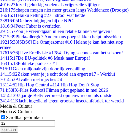
40
16:23
Jezelf gelukkig voelen als vrijgezelle vijftiger
2
16:17
Schapen mogen niet meer grazen langs Waddenzee (Droogte)
166
16:11
Haiku ketting #27 - strooi wat liefde
238
16:05
De bezuinigingen bij de NPO
18
16:04
Peter Faber is overleden
39
15:57
Zou je vreemdgaan in een relatie kunnen vergeven?
27
15:39
Pinda-allergie? Andermans poep slikken helpt misschien
192
15:38
[SBS6] De Oranjezomer #10 Helene je kan het niet stop
ermee
176
15:36
[Live Eredivisie #1784] Dying seconds van het seizoen!
144
15:17
De EU-politiek #6 Musk naar Europa!
163
15:13
Politieke podcasts #1
5
15:11
Geen miljonair zijn door tijdverspilling
141
15:02
Zaken waar je je echt dood aan ergert #17 - Werklui
70
14:53
Afvallen met injecties #4
131
14:52
Hip Hop Central #114 Hip Hop Don´t Stop!
7
14:50
[X-Files Reboot] Filmen pilot gepland in mei 2026
14
14:13
97-jarige Betty verbreekt opnieuw record als oudste
34
14:11
Klacht ingediend tegen grootste insectenfabriek ter wereld
Media & Cultuur
Media & Cultuur
Scrollbar gebruiken
opslaan