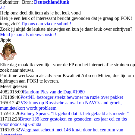
Submitter:
Bron:
Deutschlandfunk
22
Help ons; deel dit item als je het leuk vond
Heb je een leuk of interessant bericht gevonden dat je graag op FOK!
terug ziet?
Tip ons dan via de submit!
Zoek jij altijd de leukste nieuwtjes en kun je daar leuk over schrijven?
Meld je aan als nieuwsposter!
Jippie
Elke dag maak ik even tijd voor de FP om het internet af te struinen op
zoek naar nieuws.
Part-time werkzaam als adviseur Kwaliteit Arbo en Milieu, dus tijd om
bijdragen aan FOK! te leveren.
Meest gelezen
49820
15:09
Random Pics van de Dag #1980
1701
09:46
PostNL-bezorger steekt bewoner na ruzie over pakket
1650
12:42
VS: kans op Russische aanval op NAVO-land groeit,
munitietekort wordt probleem
1559
13:26
Britney Spears: "Ik geloof dat ik heb gefaald als moeder"
1171
12:28
Broer 135 keer gestoken en gesneden: zes jaar cel en tbs
voor doodslag Gouda
1161
09:32
Wegpiraat scheurt met 146 km/u door het centrum van