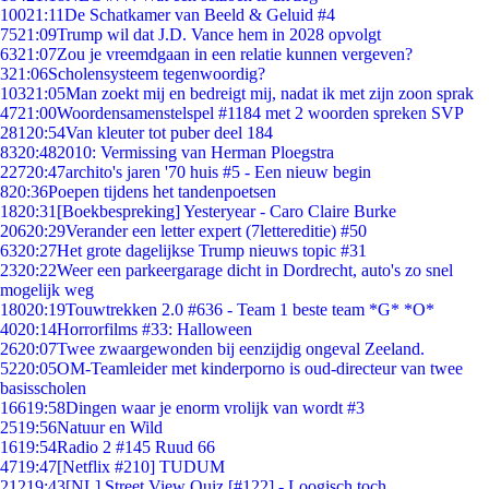
100
21:11
De Schatkamer van Beeld & Geluid #4
75
21:09
Trump wil dat J.D. Vance hem in 2028 opvolgt
63
21:07
Zou je vreemdgaan in een relatie kunnen vergeven?
3
21:06
Scholensysteem tegenwoordig?
103
21:05
Man zoekt mij en bedreigt mij, nadat ik met zijn zoon sprak
47
21:00
Woordensamenstelspel #1184 met 2 woorden spreken SVP
281
20:54
Van kleuter tot puber deel 184
83
20:48
2010: Vermissing van Herman Ploegstra
227
20:47
archito's jaren '70 huis #5 - Een nieuw begin
8
20:36
Poepen tijdens het tandenpoetsen
18
20:31
[Boekbespreking] Yesteryear - Caro Claire Burke
206
20:29
Verander een letter expert (7lettereditie) #50
63
20:27
Het grote dagelijkse Trump nieuws topic #31
23
20:22
Weer een parkeergarage dicht in Dordrecht, auto's zo snel
mogelijk weg
180
20:19
Touwtrekken 2.0 #636 - Team 1 beste team *G* *O*
40
20:14
Horrorfilms #33: Halloween
26
20:07
Twee zwaargewonden bij eenzijdig ongeval Zeeland.
52
20:05
OM-Teamleider met kinderporno is oud-directeur van twee
basisscholen
166
19:58
Dingen waar je enorm vrolijk van wordt #3
25
19:56
Natuur en Wild
16
19:54
Radio 2 #145 Ruud 66
47
19:47
[Netflix #210] TUDUM
212
19:43
[NL] Street View Quiz [#122] - Loogisch toch