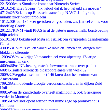
22
15:00
Jesus Simulator komt naar Nintendo Switch
29
13:26
Britney Spears: "Ik geloof dat ik heb gefaald als moeder"
47
12:42
VS: kans op Russische aanval op NAVO-land groeit,
munitietekort wordt probleem
10
12:28
Broer 135 keer gestoken en gesneden: zes jaar cel en tbs voor
doodslag Gouda
20
12:17
RIVM vindt PFAS in al de geteste moedermelk, borstvoeding
blijft advies
55
10:16
EU bekritiseert Meta en TikTok om verspreiden desinformatie
Ceuta
43
09:53
Houthi's vallen Saoedi-Arabië en Jemen aan, dreigen met
blokkade olieroute
12
09:49
Vrouw krijgt 30 maanden cel voor afpersing 12-jarige
misdienaar in kerk
46
09:46
PostNL-bezorger steekt bewoner na ruzie over pakket
6
09:45
Trailers kijken: de bioscoopreleases van week 32
26
09:32
Wegpiraat scheurt met 146 km/u door het centrum van
Amsterdam
7
09:28
Aanhoudende droogte veroorzaakt scheuren in dijken Zuid-
Holland
0
08:59
Van de Zandschulp overleeft matchpoints, ook Griekspoor
verder in Montreal
1
08:56
Excelsior opent seizoen met ruime zege op promovendus
Cambuur
2
08:35
Nieuw te streamen in augustus