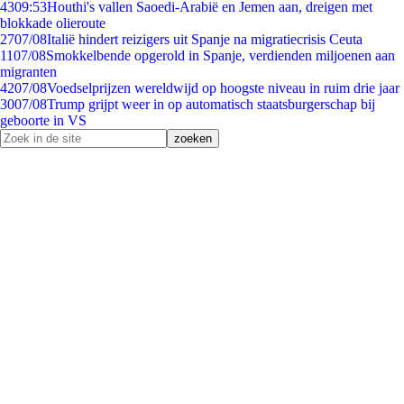
43
09:53
Houthi's vallen Saoedi-Arabië en Jemen aan, dreigen met
blokkade olieroute
27
07/08
Italië hindert reizigers uit Spanje na migratiecrisis Ceuta
11
07/08
Smokkelbende opgerold in Spanje, verdienden miljoenen aan
migranten
42
07/08
Voedselprijzen wereldwijd op hoogste niveau in ruim drie jaar
30
07/08
Trump grijpt weer in op automatisch staatsburgerschap bij
geboorte in VS