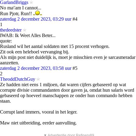
GarlandBriggs
No ma\'am I cannot...
Run Pjotr, Run!!
zaterdag 2 december 2023, 03:29 uur
#4
1
thedeedster
IWAB: Ik Weet Alles Beter...
quote:
Rusland wil het aantal soldaten met 15 procent verhogen.
Zit ook een heleboel vervanging bij.
Als mijn post niet duidelijk is, moet je misschien even je sarcasmeradar
aanzetten.
zaterdag 2 december 2023, 03:58 uur
#5
2
TheoddDutchGuy
Ze hadden niet eens 1 miljoen, dat waren cijfers gebaseerd op wat
corrupte divisie commandanten door gaven ja, omdat hun salaris word
gebaseerd op hoeveel manschappen ze onder hun commando hebben
staan.
Corrupt land immers, vooral in het leger.
Maw niet uitbreiding, eerder aanvulling.
▼ Advertentie door Refinery89