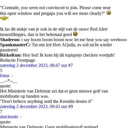
"Comrade, you seem not convinced to join. Please come near
this open window and pergaps you will see more clearly?"
Ik las dit stukje van je ook in de stijl van de ouwe Red Alert
tussenfilmpjes, dan is het helemaal goed
Shaderon:
i say boom boom boom now let me hear you say weehooo
SpankmasterC:
Tut mir leit Herr AQuila, es soll nicht wieder
passieren!
RickoKun:
Hey hoi! Ik kom bij dit topiqueje checken weetjuh!
Redactie Frontpage
zaterdag 2 december 2023, 08:47 uur
#7
5
foton
__--*--__
quote:
Het Ministerie van Defensie zei dat er geen nieuwe golf van
mobilisatie op handen was.
"Don't believe anything until the Kremlin denies it"
zaterdag 2 december 2023, 09:43 uur
#9
7
dutchm4n
quote:
Ministerie van Defensie: Geen mobilisatiegolf gepland