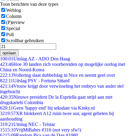
Toon berichten van deze types
Weblog
Column
(P)review
Special
Poll
Scrollbar gebruiken
opslaan
1
00:01
Uitslag AZ - ADO Den Haag
4
23:46
Hoe 30 landen zich voorbereiden op mogelijke oorlog met
China en Noord-Korea
2
22:13
Vollering slaat dubbelslag in Nice en neemt geel over
8
22:11
Uitslag PSV - Fortuna Sittard
4
21:14
Vrouw krijgt door verwisseling het embryo van ander stel
ingebracht
4
20:35
Nieuwe president De la Espriella gaat strijd aan met
drugskartels Colombia
6
20:11
Geen 'happy end' bij seksdate via Kinky.nl
32
19:57
XR blokkeert A12 ruim twee uur, agent gebeten bij
aanhouding
3
19:21
Uitslag NEC - Telstar
15
15:10
VrijMiBabes #316 (not very sfw!)
62
15:09
Random Pics van de Dag #1980