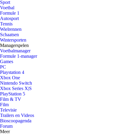
Sport
Voetbal
Formule 1
Autosport
Tennis
Wielrennen
Schaatsen
Wintersporten
Managerspelen
Voetbalmanager
Formule 1-manager
Games
PC
Playstation 4
Xbox One
Nintendo Switch
Xbox Series X|S
PlayStation 5
Film & TV
Film
Televisie
Trailers en Videos
Bioscoopagenda
Forum
Meer