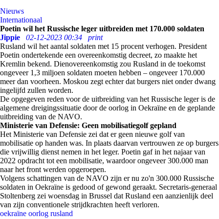
Nieuws
Internationaal
Poetin wil het Russische leger uitbreiden met 170.000 soldaten
Jippie
02-12-2023 00:34
print
Rusland wil het aantal soldaten met 15 procent verhogen. President
Poetin ondertekende een overeenkomstig decreet, zo maakte het
Kremlin bekend. Dienovereenkomstig zou Rusland in de toekomst
ongeveer 1,3 miljoen soldaten moeten hebben – ongeveer 170.000
meer dan voorheen. Moskou zegt echter dat burgers niet onder dwang
ingelijfd zullen worden.
De opgegeven reden voor de uitbreiding van het Russische leger is de
algemene dreigingssituatie door de oorlog in Oekraïne en de geplande
uitbreiding van de NAVO.
Ministerie van Defensie: Geen mobilisatiegolf gepland
Het Ministerie van Defensie zei dat er geen nieuwe golf van
mobilisatie op handen was. In plaats daarvan vertrouwen ze op burgers
die vrijwillig dienst nemen in het leger. Poetin gaf in het najaar van
2022 opdracht tot een mobilisatie, waardoor ongeveer 300.000 man
naar het front werden opgeroepen.
Volgens schattingen van de NAVO zijn er nu zo'n 300.000 Russische
soldaten in Oekraïne is gedood of gewond geraakt. Secretaris-generaal
Stoltenberg zei woensdag in Brussel dat Rusland een aanzienlijk deel
van zijn conventionele strijdkrachten heeft verloren.
oekraïne
oorlog
rusland