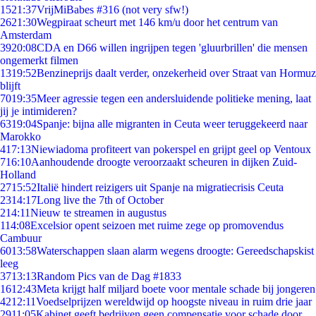
15
21:37
VrijMiBabes #316 (not very sfw!)
26
21:30
Wegpiraat scheurt met 146 km/u door het centrum van
Amsterdam
39
20:08
CDA en D66 willen ingrijpen tegen 'gluurbrillen' die mensen
ongemerkt filmen
13
19:52
Benzineprijs daalt verder, onzekerheid over Straat van Hormuz
blijft
70
19:35
Meer agressie tegen een andersluidende politieke mening, laat
jij je intimideren?
63
19:04
Spanje: bijna alle migranten in Ceuta weer teruggekeerd naar
Marokko
4
17:13
Niewiadoma profiteert van pokerspel en grijpt geel op Ventoux
7
16:10
Aanhoudende droogte veroorzaakt scheuren in dijken Zuid-
Holland
27
15:52
Italië hindert reizigers uit Spanje na migratiecrisis Ceuta
23
14:17
Long live the 7th of October
2
14:11
Nieuw te streamen in augustus
1
14:08
Excelsior opent seizoen met ruime zege op promovendus
Cambuur
60
13:58
Waterschappen slaan alarm wegens droogte: Gereedschapskist
leeg
37
13:13
Random Pics van de Dag #1833
16
12:43
Meta krijgt half miljard boete voor mentale schade bij jongeren
42
12:11
Voedselprijzen wereldwijd op hoogste niveau in ruim drie jaar
29
11:05
Kabinet geeft bedrijven geen compensatie voor schade door