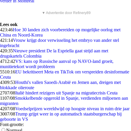
verder in Montreal
▼ Advertentie door Refinery89
Lees ook
4
23:46
Hoe 30 landen zich voorbereiden op mogelijke oorlog met
China en Noord-Korea
4
21:14
Vrouw krijgt door verwisseling het embryo van ander stel
ingebracht
4
20:35
Nieuwe president De la Espriella gaat strijd aan met
drugskartels Colombia
47
12:42
VS: kans op Russische aanval op NAVO-land groeit,
munitietekort wordt probleem
55
10:16
EU bekritiseert Meta en TikTok om verspreiden desinformatie
Ceuta
43
09:53
Houthi's vallen Saoedi-Arabië en Jemen aan, dreigen met
blokkade olieroute
27
07/08
Italië hindert reizigers uit Spanje na migratiecrisis Ceuta
11
07/08
Smokkelbende opgerold in Spanje, verdienden miljoenen aan
migranten
42
07/08
Voedselprijzen wereldwijd op hoogste niveau in ruim drie jaar
30
07/08
Trump grijpt weer in op automatisch staatsburgerschap bij
geboorte in VS
Font-grootte:
Normaal