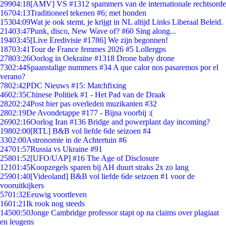
299
04:18
[AMV] VS #1312 spammers van de internationale rechtsorde
167
04:13
Traditioneel tekenen #6; met honden
153
04:09
Wat je ook stemt, je krijgt in NL altijd Links Liberaal Beleid.
214
03:47
Punk, disco, New Wave of? #60 Sing along...
194
03:45
[Live Eredivisie #1786] We zijn begonnen!
187
03:41
Tour de France femmes 2026 #5 Lollergps
278
03:26
Oorlog in Oekraïne #1318 Drone baby drone
73
02:44
Spaanstalige nummers #34 A que calor nos pasaremos por el
verano?
78
02:42
PDC Nieuws #15: Matchfixing
46
02:35
Chinese Politiek #1 - Het Pad van de Draak
282
02:24
Post hier pas overleden muzikanten #32
28
02:19
De Avondetappe #177 - Bijna voorbij :(
269
02:16
Oorlog Iran #136 Bridge and powerplant day incoming?
198
02:00
[RTL] B&B vol liefde 6de seizoen #4
33
02:00
Astronomie in de Achtertuin #6
247
01:57
Russia vs Ukraine #91
258
01:52
[UFO/UAP] #16 The Age of Disclosure
121
01:45
Koopzegels sparen bij AH duurt straks 2x zo lang
259
01:40
[Videoland] B&B vol liefde 6de seizoen #1 voor de
vooruitkijkers
57
01:32
Eeuwig voortleven
16
01:21
Ik rook nog steeds
145
00:50
Jonge Cambridge professor stapt op na claims over plagiaat
en leugens