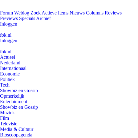
Forum
Weblog
Zoek
Actieve Items
Nieuws
Columns
Reviews
Previews
Specials
Archief
Inloggen
fok.nl
Inloggen
fok.nl
Actueel
Nederland
Internationaal
Economie
Politiek
Tech
Showbiz en Gossip
Opmerkelijk
Entertainment
Showbiz en Gossip
Muziek
Film
Televisie
Media & Cultuur
Bioscoopagenda