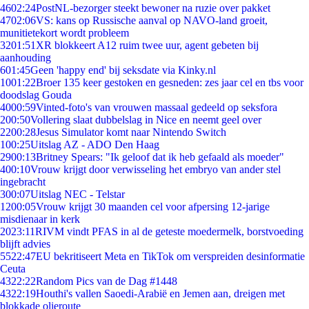
46
02:24
PostNL-bezorger steekt bewoner na ruzie over pakket
47
02:06
VS: kans op Russische aanval op NAVO-land groeit,
munitietekort wordt probleem
32
01:51
XR blokkeert A12 ruim twee uur, agent gebeten bij
aanhouding
6
01:45
Geen 'happy end' bij seksdate via Kinky.nl
10
01:22
Broer 135 keer gestoken en gesneden: zes jaar cel en tbs voor
doodslag Gouda
40
00:59
Vinted-foto's van vrouwen massaal gedeeld op seksfora
2
00:50
Vollering slaat dubbelslag in Nice en neemt geel over
22
00:28
Jesus Simulator komt naar Nintendo Switch
1
00:25
Uitslag AZ - ADO Den Haag
29
00:13
Britney Spears: "Ik geloof dat ik heb gefaald als moeder"
4
00:10
Vrouw krijgt door verwisseling het embryo van ander stel
ingebracht
3
00:07
Uitslag NEC - Telstar
12
00:05
Vrouw krijgt 30 maanden cel voor afpersing 12-jarige
misdienaar in kerk
20
23:11
RIVM vindt PFAS in al de geteste moedermelk, borstvoeding
blijft advies
55
22:47
EU bekritiseert Meta en TikTok om verspreiden desinformatie
Ceuta
43
22:22
Random Pics van de Dag #1448
43
22:19
Houthi's vallen Saoedi-Arabië en Jemen aan, dreigen met
blokkade olieroute