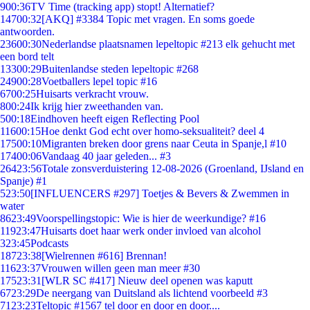
9
00:36
TV Time (tracking app) stopt! Alternatief?
147
00:32
[AKQ] #3384 Topic met vragen. En soms goede
antwoorden.
236
00:30
Nederlandse plaatsnamen lepeltopic #213 elk gehucht met
een bord telt
133
00:29
Buitenlandse steden lepeltopic #268
249
00:28
Voetballers lepel topic #16
67
00:25
Huisarts verkracht vrouw.
8
00:24
Ik krijg hier zweethanden van.
5
00:18
Eindhoven heeft eigen Reflecting Pool
116
00:15
Hoe denkt God echt over homo-seksualiteit? deel 4
175
00:10
Migranten breken door grens naar Ceuta in Spanje,l #10
174
00:06
Vandaag 40 jaar geleden... #3
264
23:56
Totale zonsverduistering 12-08-2026 (Groenland, IJsland en
Spanje) #1
5
23:50
[INFLUENCERS #297] Toetjes & Bevers & Zwemmen in
water
86
23:49
Voorspellingstopic: Wie is hier de weerkundige? #16
119
23:47
Huisarts doet haar werk onder invloed van alcohol
3
23:45
Podcasts
187
23:38
[Wielrennen #616] Brennan!
116
23:37
Vrouwen willen geen man meer #30
175
23:31
[WLR SC #417] Nieuw deel openen was kaputt
67
23:29
De neergang van Duitsland als lichtend voorbeeld #3
71
23:23
Teltopic #1567 tel door en door en door....