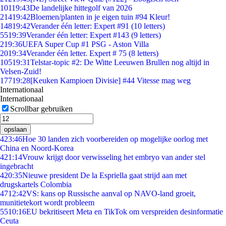
101
19:43
De landelijke hittegolf van 2026
214
19:42
Bloemen/planten in je eigen tuin #94 Kleur!
148
19:42
Verander één letter: Expert #91 (10 letters)
55
19:39
Verander één letter: Expert #143 (9 letters)
2
19:36
UEFA Super Cup #1 PSG - Aston Villa
20
19:34
Verander één letter. Expert # 75 (8 letters)
105
19:31
Telstar-topic #2: De Witte Leeuwen Brullen nog altijd in
Velsen-Zuid!
177
19:28
[Keuken Kampioen Divisie] #44 Vitesse mag weg
Internationaal
Internationaal
Scrollbar gebruiken
opslaan
4
23:46
Hoe 30 landen zich voorbereiden op mogelijke oorlog met
China en Noord-Korea
4
21:14
Vrouw krijgt door verwisseling het embryo van ander stel
ingebracht
4
20:35
Nieuwe president De la Espriella gaat strijd aan met
drugskartels Colombia
47
12:42
VS: kans op Russische aanval op NAVO-land groeit,
munitietekort wordt probleem
55
10:16
EU bekritiseert Meta en TikTok om verspreiden desinformatie
Ceuta