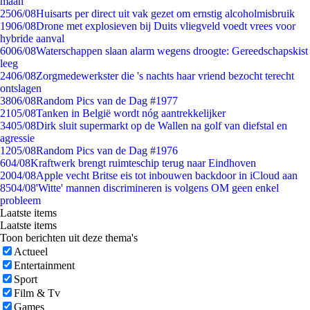
maan
25
06/08
Huisarts per direct uit vak gezet om ernstig alcoholmisbruik
19
06/08
Drone met explosieven bij Duits vliegveld voedt vrees voor
hybride aanval
60
06/08
Waterschappen slaan alarm wegens droogte: Gereedschapskist
leeg
24
06/08
Zorgmedewerkster die 's nachts haar vriend bezocht terecht
ontslagen
38
06/08
Random Pics van de Dag #1977
21
05/08
Tanken in België wordt nóg aantrekkelijker
34
05/08
Dirk sluit supermarkt op de Wallen na golf van diefstal en
agressie
12
05/08
Random Pics van de Dag #1976
6
04/08
Kraftwerk brengt ruimteschip terug naar Eindhoven
20
04/08
Apple vecht Britse eis tot inbouwen backdoor in iCloud aan
85
04/08
'Witte' mannen discrimineren is volgens OM geen enkel
probleem
Laatste items
Laatste items
Toon berichten uit deze thema's
Actueel
Entertainment
Sport
Film & Tv
Games