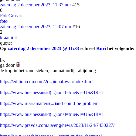
zaterdag 2 december 2023, 11:37 uur
#15
0
FoieGras
foto
zaterdag 2 december 2023, 12:07 uur
#16
2
kraaiiii
quote:
Op
zaterdag 2 december 2023 @ 11:33
schreef
Kuri
het volgende:
[..]
ga door
Je kop in het zand steken, kan natuurlijk altijd nog
https://edition.cnn.com/2(...)ional-war/index.html
https://www.businessinsid(...)ional=true&r=US&IR=T
https://www.russiamatters(...)and-could-be-problem
https://www.businessinsid(...)ional=true&r=US&IR=T
https://www.pravda.com.ua/eng/news/2023/11/24/7430227/