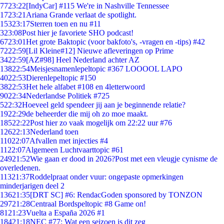
77
23:22
[IndyCar] #115 We're in Nashville Tennessee
17
23:21
Ariana Grande verlaat de spotlight.
153
23:17
Sterren toen en nu #11
3
23:08
Post hier je favoriete SHO podcast!
67
23:01
Het grote Baktopic (voor bakfoto's, -vragen en -tips) #42
72
22:59
[Lil Kleine#12] Nieuwe afleveringen op Prime
34
22:59
[AZ#98] Heel Nederland achter AZ
138
22:54
Meisjesnamenlepeltopic #367 LOOOOL LAPO
40
22:53
Dierenlepeltopic #150
38
22:53
Het hele alfabet #108 en 4letterwoord
90
22:34
Nederlandse Politiek #725
5
22:32
Hoeveel geld spendeer jij aan je beginnende relatie?
19
22:29
de beheerder die mij oh zo moe maakt.
185
22:22
Post hier zo vaak mogelijk om 22:22 uur #76
126
22:13
Nederland toen
110
22:07
Afvallen met injecties #4
11
22:07
Algemeen Luchtvaarttopic #61
249
21:52
Wie gaan er dood in 2026?Post met een vleugje cynisme de
overledenen.
113
21:37
Roddelpraat onder vuur: ongepaste opmerkingen
minderjarigen deel 2
136
21:35
[DRT SC] #6: RendacGoden sponsored by TONZON
297
21:28
Centraal Bordspeltopic #8 Game on!
81
21:23
Vuelta a España 2026 #1
184
21:18
NEC #77: Wat een seizoen is dit zeg