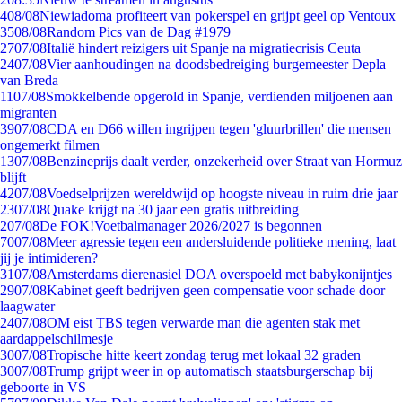
4
08/08
Niewiadoma profiteert van pokerspel en grijpt geel op Ventoux
35
08/08
Random Pics van de Dag #1979
27
07/08
Italië hindert reizigers uit Spanje na migratiecrisis Ceuta
24
07/08
Vier aanhoudingen na doodsbedreiging burgemeester Depla
van Breda
11
07/08
Smokkelbende opgerold in Spanje, verdienden miljoenen aan
migranten
39
07/08
CDA en D66 willen ingrijpen tegen 'gluurbrillen' die mensen
ongemerkt filmen
13
07/08
Benzineprijs daalt verder, onzekerheid over Straat van Hormuz
blijft
42
07/08
Voedselprijzen wereldwijd op hoogste niveau in ruim drie jaar
23
07/08
Quake krijgt na 30 jaar een gratis uitbreiding
2
07/08
De FOK!Voetbalmanager 2026/2027 is begonnen
70
07/08
Meer agressie tegen een andersluidende politieke mening, laat
jij je intimideren?
31
07/08
Amsterdams dierenasiel DOA overspoeld met babykonijntjes
29
07/08
Kabinet geeft bedrijven geen compensatie voor schade door
laagwater
24
07/08
OM eist TBS tegen verwarde man die agenten stak met
aardappelschilmesje
30
07/08
Tropische hitte keert zondag terug met lokaal 32 graden
30
07/08
Trump grijpt weer in op automatisch staatsburgerschap bij
geboorte in VS