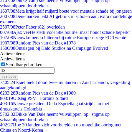
57
07/08
Dikke Van Dale neemt 'vulvalippen' op: 'stigma op
schaamlippen doorbreken'
16
07/08
Meta krijgt half miljard boete voor mentale schade bij jongeren
20
07/08
Denemarken pakt AI-gebruik in scholen aan: extra mondelinge
examens
25
07/08
Peter Faber (82) overleden
0
07/08
Ajax veel te sterk voor Shelbourne, maar houdt schade beperkt
1
07/08
Nieuwkomers schitteren bij ruime Europese zege FC Twente
19
07/08
Random Pics van de Dag #1978
15
06/08
Ontslagen bij Halo Studios na Campaign Evolved
Actieve items
Actieve items
Scrollbar gebruiken
opslaan
74
05:24
Israël meldt dood twee militairen in Zuid-Libanon, vergelding
aangekondigd
62
03:28
Random Pics van de Dag #1980
8
03:19
Uitslag PSV - Fortuna Sittard
4
03:16
Nieuwe president De la Espriella gaat strijd aan met
drugskartels Colombia
57
02:32
Dikke Van Dale neemt 'vulvalippen' op: 'stigma op
schaamlippen doorbreken'
4
02:27
Hoe 30 landen zich voorbereiden op mogelijke oorlog met
China en Noord-Korea