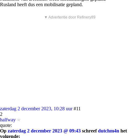
Rusland heeft dus een mobilisatie gepland.
▼ Advertentie door Refinery89
zaterdag 2 december 2023, 10:28 uur
#11
2
halfway
quote:
Op
zaterdag 2 december 2023 @ 09:43
schreef
dutchm4n
het
volgende: