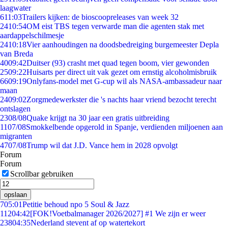
laagwater
6
11:03
Trailers kijken: de bioscoopreleases van week 32
24
10:54
OM eist TBS tegen verwarde man die agenten stak met
aardappelschilmesje
24
10:18
Vier aanhoudingen na doodsbedreiging burgemeester Depla
van Breda
40
09:42
Duitser (93) crasht met quad tegen boom, vier gewonden
25
09:22
Huisarts per direct uit vak gezet om ernstig alcoholmisbruik
66
09:19
Onlyfans-model met G-cup wil als NASA-ambassadeur naar
maan
24
09:02
Zorgmedewerkster die 's nachts haar vriend bezocht terecht
ontslagen
23
08/08
Quake krijgt na 30 jaar een gratis uitbreiding
11
07/08
Smokkelbende opgerold in Spanje, verdienden miljoenen aan
migranten
47
07/08
Trump wil dat J.D. Vance hem in 2028 opvolgt
Forum
Forum
Scrollbar gebruiken
opslaan
7
05:01
Petitie behoud npo 5 Soul & Jazz
112
04:42
[FOK!Voetbalmanager 2026/2027] #1 We zijn er weer
238
04:35
Nederland stevent af op watertekort