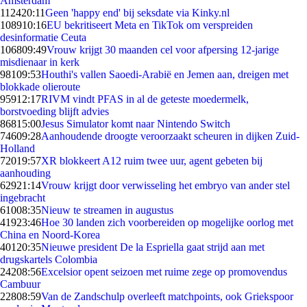
Amsterdam
1124
20:11
Geen 'happy end' bij seksdate via Kinky.nl
1089
10:16
EU bekritiseert Meta en TikTok om verspreiden
desinformatie Ceuta
1068
09:49
Vrouw krijgt 30 maanden cel voor afpersing 12-jarige
misdienaar in kerk
981
09:53
Houthi's vallen Saoedi-Arabië en Jemen aan, dreigen met
blokkade olieroute
959
12:17
RIVM vindt PFAS in al de geteste moedermelk,
borstvoeding blijft advies
868
15:00
Jesus Simulator komt naar Nintendo Switch
746
09:28
Aanhoudende droogte veroorzaakt scheuren in dijken Zuid-
Holland
720
19:57
XR blokkeert A12 ruim twee uur, agent gebeten bij
aanhouding
629
21:14
Vrouw krijgt door verwisseling het embryo van ander stel
ingebracht
610
08:35
Nieuw te streamen in augustus
419
23:46
Hoe 30 landen zich voorbereiden op mogelijke oorlog met
China en Noord-Korea
401
20:35
Nieuwe president De la Espriella gaat strijd aan met
drugskartels Colombia
242
08:56
Excelsior opent seizoen met ruime zege op promovendus
Cambuur
228
08:59
Van de Zandschulp overleeft matchpoints, ook Griekspoor