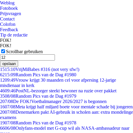
Weblog
Fotoboek
Prijsvragen
Contact
Colofon
Feedback
Tip de redactie
FOK!
FOK!
Scrollbar gebruiken
opslaan
15
15:10
VrijMiBabes #316 (not very sfw!)
62
15:09
Random Pics van de Dag #1980
12
09:49
Vrouw krijgt 30 maanden cel voor afpersing 12-jarige
misdienaar in kerk
46
09:46
PostNL-bezorger steekt bewoner na ruzie over pakket
35
08/08
Random Pics van de Dag #1979
2
07/08
De FOK!Voetbalmanager 2026/2027 is begonnen
16
07/08
Meta krijgt half miljard boete voor mentale schade bij jongeren
20
07/08
Denemarken pakt AI-gebruik in scholen aan: extra mondelinge
examens
19
07/08
Random Pics van de Dag #1978
66
06/08
Onlyfans-model met G-cup wil als NASA-ambassadeur naar