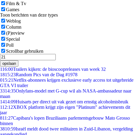
Film & Tv
Games
Toon berichten van deze types
Weblog
Column
(P)review
Special
Poll
Scrollbar gebruiken
opslaan
1
16:00
Trailers kijken: de bioscoopreleases van week 32
18
15:23
Random Pics van de Dag #1978
0
15:21
Netflix-abonnees krijgen exclusieve early access tot uitgebreide
GTA VI trailer
33
14:35
Onlyfans-model met G-cup wil als NASA-ambassadeur naar
maan
14
14:09
Huisarts per direct uit vak gezet om ernstig alcoholmisbruik
1
12:12
XBOX platform krijgt zijn eigen "Platinum" achievements dit
jaar
8
11:27
Capibara's lopen Braziliaans parlementsgebouw Mato Grosso
binnen
38
10:59
Israël meldt dood twee militairen in Zuid-Libanon, vergelding
aangekondigd