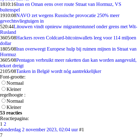
18
10:16
Iran en Oman eens over route Straat van Hormuz, VS
buitenspel
19
10:08
NAVO zet wegens Russische provocatie 250% meer
gevechtsvliegtuigen in
5
20:44
Litouwen vindt opnieuw migrantentunnel onder grens met Wit-
Rusland
36
05/08
Hackers roven Coldcard-bitcoinwallets leeg voor 114 miljoen
dollar
18
05/08
Iran overweegt Europese hulp bij ruimen mijnen in Straat van
Hormuz
36
05/08
Pentagon verbruikt meer raketten dan kan worden aangevuld,
tekort dreigt
21
05/08
Tanken in België wordt nóg aantrekkelijker
Font-grootte:
Normaal
Kleiner
regelhoogte :
Normaal
Kleiner
53 reacties
Reactiepagina:
1
2
donderdag 2 november 2023, 02:04 uur
#1
7