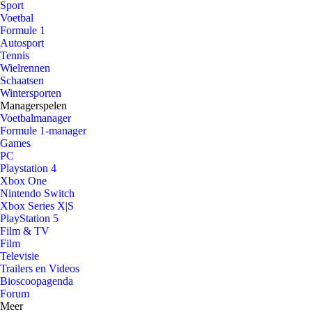
Sport
Voetbal
Formule 1
Autosport
Tennis
Wielrennen
Schaatsen
Wintersporten
Managerspelen
Voetbalmanager
Formule 1-manager
Games
PC
Playstation 4
Xbox One
Nintendo Switch
Xbox Series X|S
PlayStation 5
Film & TV
Film
Televisie
Trailers en Videos
Bioscoopagenda
Forum
Meer