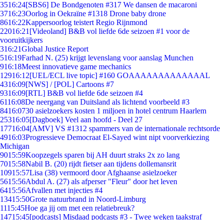
35
16:24
[SBS6] De Bondgenoten #317 We dansen de macaroni
37
16:23
Oorlog in Oekraïne #1318 Drone baby drone
86
16:22
Kappersoorlog teistert Regio Rijnmond
220
16:21
[Videoland] B&B vol liefde 6de seizoen #1 voor de
vooruitkijkers
3
16:21
Global Justice Report
5
16:19
Farhad N. (25) krijgt levenslang voor aanslag Munchen
9
16:18
Meest innovatieve game mechanics
129
16:12
[UEL/ECL live topic] #160 GOAAAAAAAAAAAAAL
43
16:09
[NWS] / [POL] Cartoons #7
93
16:09
[RTL] B&B vol liefde 6de seizoen #4
61
16:08
De neergang van Duitsland als lichtend voorbeeld #3
84
16:07
30 asielzoekers kosten 1 miljoen in hotel centrum Haarlem
253
16:05
[Dagboek] Veel aan hoofd - Deel 27
177
16:04
[AMV] VS #1312 spammers van de internationale rechtsorde
49
16:03
Progressieve Democraat El-Sayed wint nipt voorverkiezing
Michigan
90
15:59
Koopzegels sparen bij AH duurt straks 2x zo lang
70
15:58
Nabil B. (20) rijdt fietser aan tijdens dollemansrit
109
15:57
Lisa (38) vermoord door Afghaanse asielzoeker
56
15:56
Abdul A. (27) als afperser "Fleur" door het leven
64
15:56
Afvallen met injecties #4
134
15:50
Grote natuurbrand in Noord-Limburg
11
15:45
Hoe ga jij om met een relatiebreuk?
147
15:45
[podcasts] Misdaad podcasts #3 - Twee weken taakstraf