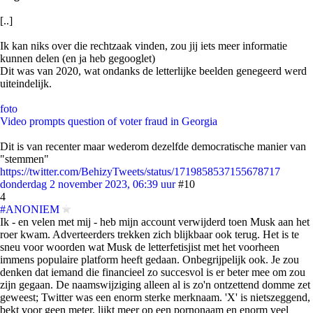
[..]
Ik kan niks over die rechtzaak vinden, zou jij iets meer informatie
kunnen delen (en ja heb gegooglet)
Dit was van 2020, wat ondanks de letterlijke beelden genegeerd werd
uiteindelijk.
foto
Video prompts question of voter fraud in Georgia
Dit is van recenter maar wederom dezelfde democratische manier van
"stemmen"
https://twitter.com/BehizyTweets/status/1719858537155678717
donderdag 2 november 2023, 06:39 uur
#10
4
#ANONIEM
Ik - en velen met mij - heb mijn account verwijderd toen Musk aan het
roer kwam. Adverteerders trekken zich blijkbaar ook terug. Het is te
sneu voor woorden wat Musk de letterfetisjist met het voorheen
immens populaire platform heeft gedaan. Onbegrijpelijk ook. Je zou
denken dat iemand die financieel zo succesvol is er beter mee om zou
zijn gegaan. De naamswijziging alleen al is zo'n ontzettend domme zet
geweest; Twitter was een enorm sterke merknaam. 'X' is nietszeggend,
bekt voor geen meter, lijkt meer op een pornonaam en enorm veel