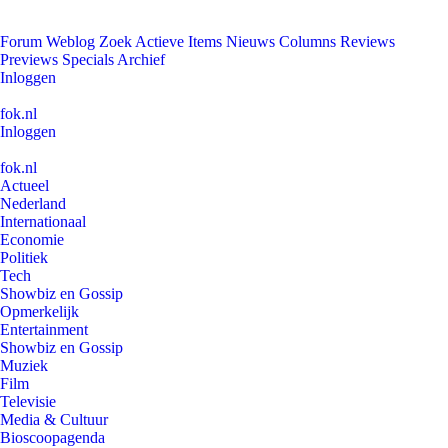
Forum
Weblog
Zoek
Actieve Items
Nieuws
Columns
Reviews
Previews
Specials
Archief
Inloggen
fok.nl
Inloggen
fok.nl
Actueel
Nederland
Internationaal
Economie
Politiek
Tech
Showbiz en Gossip
Opmerkelijk
Entertainment
Showbiz en Gossip
Muziek
Film
Televisie
Media & Cultuur
Bioscoopagenda