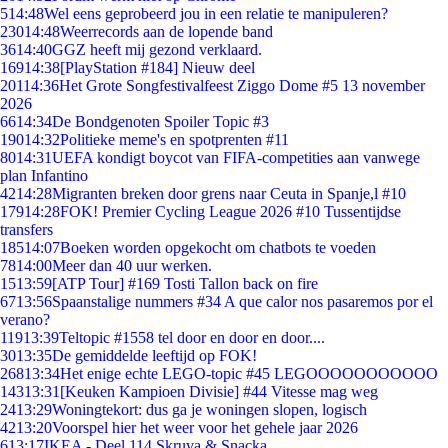
5
14:48
Wel eens geprobeerd jou in een relatie te manipuleren?
230
14:48
Weerrecords aan de lopende band
36
14:40
GGZ heeft mij gezond verklaard.
169
14:38
[PlayStation #184] Nieuw deel
201
14:36
Het Grote Songfestivalfeest Ziggo Dome #5 13 november
2026
66
14:34
De Bondgenoten Spoiler Topic #3
190
14:32
Politieke meme's en spotprenten #11
80
14:31
UEFA kondigt boycot van FIFA-competities aan vanwege
plan Infantino
42
14:28
Migranten breken door grens naar Ceuta in Spanje,l #10
179
14:28
FOK! Premier Cycling League 2026 #10 Tussentijdse
transfers
185
14:07
Boeken worden opgekocht om chatbots te voeden
78
14:00
Meer dan 40 uur werken.
15
13:59
[ATP Tour] #169 Tosti Tallon back on fire
67
13:56
Spaanstalige nummers #34 A que calor nos pasaremos por el
verano?
119
13:39
Teltopic #1558 tel door en door en door....
30
13:35
De gemiddelde leeftijd op FOK!
268
13:34
Het enige echte LEGO-topic #45 LEGOOOOOOOOOOO
143
13:31
[Keuken Kampioen Divisie] #44 Vitesse mag weg
24
13:29
Woningtekort: dus ga je woningen slopen, logisch
42
13:20
Voorspel hier het weer voor het gehele jaar 2026
6
13:17
IKEA - Deel 114 Skruva & Snacka