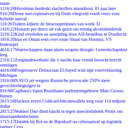
maan
12
16:28
Hiroshima herdenkt slachtoffers atoombom, 81 jaar later
9
16:28
Drone met explosieven bij Duits vliegveld voedt vrees voor
hybride aanval
1
16:26
Trailers kijken: de bioscoopreleases van week 32
14
16:22
Huisarts per direct uit vak gezet om ernstig alcoholmisbruik
32
16:22
Kind overleden na aanrijding door AH-bestelbus in Dordrecht
18
16:20
Iran en Oman eens over route Straat van Hormuz, VS
buitenspel
46
16:17
Waterschappen slaan alarm wegens droogte: Gereedschapskist
leeg
23
16:12
Zorgmedewerkster die 's nachts haar vriend bezocht terecht
ontslagen
44
16:08
Progressieve Democraat El-Sayed wint nipt voorverkiezing
Michigan
19
16:08
NAVO zet wegens Russische provocatie 250% meer
gevechtsvliegtuigen in
8
16:00
Capibara's lopen Braziliaans parlementsgebouw Mato Grosso
binnen
36
15:56
Hackers roven Coldcard-bitcoinwallets leeg voor 114 miljoen
dollar
28
15:25
Wakker Dier dient klacht in tegen insectenfabriek Protix om
duurzaamheidsclaims
17
15:17
Datalek bij Bol en de Bijenkorf na cyberaanval op logistiek
partner Ceva