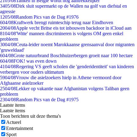
21
05/08
Tanken in België wordt nóg aantrekkelijker
34
05/08
Dirk sluit supermarkt op de Wallen na golf van diefstal en
agressie
12
05/08
Random Pics van de Dag #1976
6
04/08
Kraftwerk brengt ruimteschip terug naar Eindhoven
20
04/08
Apple vecht Britse eis tot inbouwen backdoor in iCloud aan
81
04/08
'Witte' mannen discrimineren is volgens OM geen enkel
probleem
30
04/08
Ceuta-leider noemt Marokkaanse grensaanval door migranten
'gruweldaad'
6
04/08
Grote natuurbrand Boschhuizerbergen groeit naar 100 hectare
6
04/08
FOK! was even down
41
04/08
Regering VS geeft scholen die 'genderidentiteit' van kinderen
verbergen voor ouders ultimatum
59
04/08
Vrouw die asielzoekers hielp in Athene vermoord door
Afghaanse asielzoeker
25
04/08
Lekker op vakantie naar Afghanistan volgens Taliban geen
probleem
23
04/08
Random Pics van de Dag #1975
Laatste items
Laatste items
Toon berichten uit deze thema's
Actueel
Entertainment
Sport