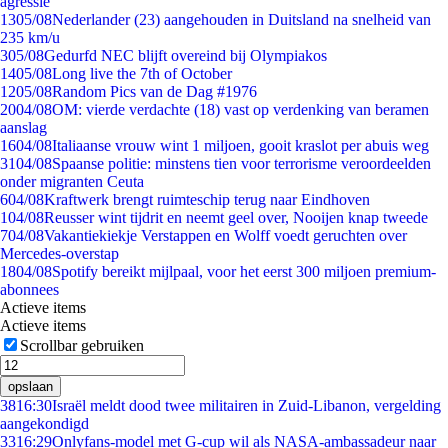
agressie
13
05/08
Nederlander (23) aangehouden in Duitsland na snelheid van
235 km/u
3
05/08
Gedurfd NEC blijft overeind bij Olympiakos
14
05/08
Long live the 7th of October
12
05/08
Random Pics van de Dag #1976
20
04/08
OM: vierde verdachte (18) vast op verdenking van beramen
aanslag
16
04/08
Italiaanse vrouw wint 1 miljoen, gooit kraslot per abuis weg
31
04/08
Spaanse politie: minstens tien voor terrorisme veroordeelden
onder migranten Ceuta
6
04/08
Kraftwerk brengt ruimteschip terug naar Eindhoven
1
04/08
Reusser wint tijdrit en neemt geel over, Nooijen knap tweede
7
04/08
Vakantiekiekje Verstappen en Wolff voedt geruchten over
Mercedes-overstap
18
04/08
Spotify bereikt mijlpaal, voor het eerst 300 miljoen premium-
abonnees
Actieve items
Actieve items
Scrollbar gebruiken
opslaan
38
16:30
Israël meldt dood twee militairen in Zuid-Libanon, vergelding
aangekondigd
33
16:29
Onlyfans-model met G-cup wil als NASA-ambassadeur naar