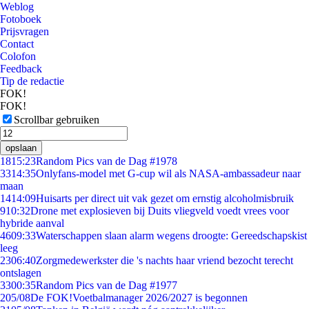
Weblog
Fotoboek
Prijsvragen
Contact
Colofon
Feedback
Tip de redactie
FOK!
FOK!
Scrollbar gebruiken
opslaan
18
15:23
Random Pics van de Dag #1978
33
14:35
Onlyfans-model met G-cup wil als NASA-ambassadeur naar
maan
14
14:09
Huisarts per direct uit vak gezet om ernstig alcoholmisbruik
9
10:32
Drone met explosieven bij Duits vliegveld voedt vrees voor
hybride aanval
46
09:33
Waterschappen slaan alarm wegens droogte: Gereedschapskist
leeg
23
06:40
Zorgmedewerkster die 's nachts haar vriend bezocht terecht
ontslagen
33
00:35
Random Pics van de Dag #1977
2
05/08
De FOK!Voetbalmanager 2026/2027 is begonnen