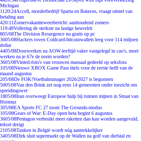
Michigan
11
20:24
Accell, moederbedrijf Sparta en Batavus, vraagt uitstel van
betaling aan
4
20:11
Zomervakantieweerbericht: aanhoudend zomers
1
19:48
Vollering de sterkste na lastige heuvelrit
8
05/08
The Division Resurgence nu gratis op pc
36
05/08
Hackers roven Coldcard-bitcoinwallets leeg voor 114 miljoen
dollar
44
05/08
Doorwerken na AOW-leeftijd vaker vastgelegd in cao's, moet
werken na je 67e de norm worden?
36
05/08
Vinted-foto's van vrouwen massaal gedeeld op seksfora
1
05/08
Nieuwe XBOX Game Pass titels voor de eerste helft van de
maand augustus
2
05/08
De FOK!Voetbalmanager 2026/2027 is begonnen
50
05/08
Van den Brink zet nog eens 14 gemeenten onder toezicht om
spreidingswet
18
05/08
Iran overweegt Europese hulp bij ruimen mijnen in Straat van
Hormuz
3
05/08
EA Sports FC 27 toont The Grounds-modus
1
05/08
Gears of War: E-Day open beta begint 6 augustus
36
05/08
Pentagon verbruikt meer raketten dan kan worden aangevuld,
tekort dreigt
21
05/08
Tanken in België wordt nóg aantrekkelijker
34
05/08
Dirk sluit supermarkt op de Wallen na golf van diefstal en