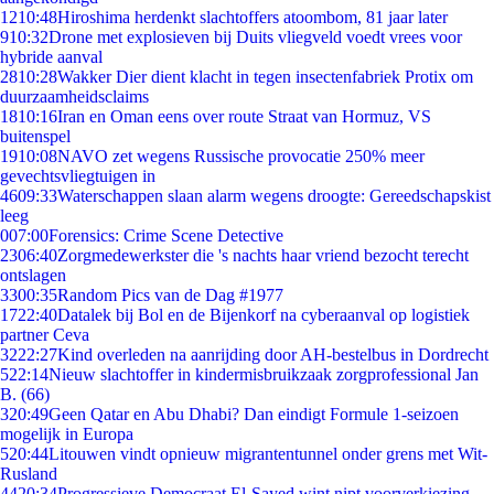
12
10:48
Hiroshima herdenkt slachtoffers atoombom, 81 jaar later
9
10:32
Drone met explosieven bij Duits vliegveld voedt vrees voor
hybride aanval
28
10:28
Wakker Dier dient klacht in tegen insectenfabriek Protix om
duurzaamheidsclaims
18
10:16
Iran en Oman eens over route Straat van Hormuz, VS
buitenspel
19
10:08
NAVO zet wegens Russische provocatie 250% meer
gevechtsvliegtuigen in
46
09:33
Waterschappen slaan alarm wegens droogte: Gereedschapskist
leeg
0
07:00
Forensics: Crime Scene Detective
23
06:40
Zorgmedewerkster die 's nachts haar vriend bezocht terecht
ontslagen
33
00:35
Random Pics van de Dag #1977
17
22:40
Datalek bij Bol en de Bijenkorf na cyberaanval op logistiek
partner Ceva
32
22:27
Kind overleden na aanrijding door AH-bestelbus in Dordrecht
5
22:14
Nieuw slachtoffer in kindermisbruikzaak zorgprofessional Jan
B. (66)
3
20:49
Geen Qatar en Abu Dhabi? Dan eindigt Formule 1-seizoen
mogelijk in Europa
5
20:44
Litouwen vindt opnieuw migrantentunnel onder grens met Wit-
Rusland
44
20:34
Progressieve Democraat El-Sayed wint nipt voorverkiezing