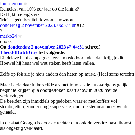
Innisdemon
Rentelast van 10% per jaar op die lening?
Dat lijkt me erg sterk
'Me' is géén bezittelijk voornaamwoord
donderdag 2 november 2023, 06:57 uur
#12
7
marko24
quote:
Op
donderdag 2 november 2023 @ 04:31
schreef
TheoddDutchGuy
het volgende:
Eindeloze haat campagnes tegen musk door links, dan krijg je dit.
Hoewel hij heus wel wat steken heeft laten vallen.
Zelfs op fok zie je niets anders dan haten op musk. (Heel soms terecht)
Maar ik zie daar in hetzelfde als met trump.. die nu overigens gelijk
begint te krijgen qua doorgestoken kaart show in 2020 met de
verkiezingen.
De beelden zijn inmiddels opgedoken waar er met koffers vol
stembiljetten, zonder enige supervisie, door de stemmachines werden
gehaald.
In de staat Georgia is door de rechter dan ook de verkiezingsuitkomst
als ongeldig verklaard.
Zo triest he als iemand faalt is het weer een haatcampagne door links.