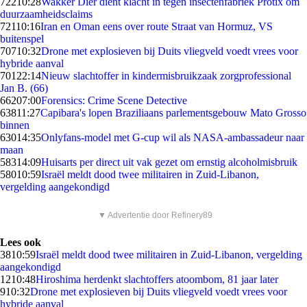
722
10:28
Wakker Dier dient klacht in tegen insectenfabriek Protix om
duurzaamheidsclaims
721
10:16
Iran en Oman eens over route Straat van Hormuz, VS
buitenspel
707
10:32
Drone met explosieven bij Duits vliegveld voedt vrees voor
hybride aanval
701
22:14
Nieuw slachtoffer in kindermisbruikzaak zorgprofessional
Jan B. (66)
662
07:00
Forensics: Crime Scene Detective
638
11:27
Capibara's lopen Braziliaans parlementsgebouw Mato Grosso
binnen
630
14:35
Onlyfans-model met G-cup wil als NASA-ambassadeur naar
maan
583
14:09
Huisarts per direct uit vak gezet om ernstig alcoholmisbruik
580
10:59
Israël meldt dood twee militairen in Zuid-Libanon,
vergelding aangekondigd
▼ Advertentie door Refinery89
Lees ook
38
10:59
Israël meldt dood twee militairen in Zuid-Libanon, vergelding
aangekondigd
12
10:48
Hiroshima herdenkt slachtoffers atoombom, 81 jaar later
9
10:32
Drone met explosieven bij Duits vliegveld voedt vrees voor
hybride aanval