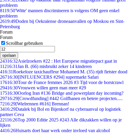
probleem
81
19:50
'Witte' mannen discrimineren is volgens OM geen enkel
probleem
26
19:49
Doden bij Oekraïense droneaanvallen op Moskou en Sint-
Petersburg
Forum
Forum
Scrollbar gebruiken
opslaan
243
16:32
Asielzoekers #22 : Het Europese migratiepact gaat in
112
16:31
Jan B. (66) misbruikt zeker 14 kinderen
4
16:31
Roekeloze taxichauffeur Mohamed M. (35) rijdt fietster dood
267
16:30
[INFLUENCERS #294] supermarkt Safari
176
16:30
Tour de France femmes 2026 #3 Tijd voor de borstcrawl
294
16:30
Vrouwen willen geen man meer #29
175
16:30
Oorlog Iran #136 Bridge and powerplant day incoming?
297
16:29
[Crowdfunding] #442 Golfbanen en betere projecten.....
72
16:29
[Wielrennen #616] Brennan!
34
16:29
Datalek bij Bol en Bijenkorf na cyberaanval op logistiek
partner Ceva
221
16:26
Top 2000 Editie 2025 #243 Alle dikzakken willen op je
lijken
44
16:26
Huisarts doet haar werk onder invloed van alcohol