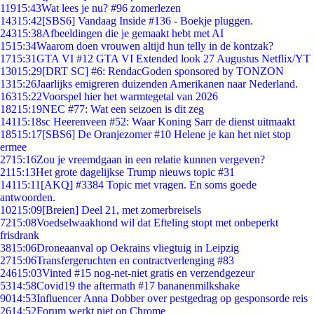
119
15:43
Wat lees je nu? #96 zomerlezen
143
15:42
[SBS6] Vandaag Inside #136 - Boekje pluggen.
243
15:38
Afbeeldingen die je gemaakt hebt met AI
15
15:34
Waarom doen vrouwen altijd hun telly in de kontzak?
17
15:31
GTA VI #12 GTA VI Extended look 27 Augustus Netflix/YT
130
15:29
[DRT SC] #6: RendacGoden sponsored by TONZON
13
15:26
Jaarlijks emigreren duizenden Amerikanen naar Nederland.
163
15:22
Voorspel hier het warmtegetal van 2026
182
15:19
NEC #77: Wat een seizoen is dit zeg
141
15:18
sc Heerenveen #52: Waar Koning Sarr de dienst uitmaakt
185
15:17
[SBS6] De Oranjezomer #10 Helene je kan het niet stop
ermee
27
15:16
Zou je vreemdgaan in een relatie kunnen vergeven?
21
15:13
Het grote dagelijkse Trump nieuws topic #31
141
15:11
[AKQ] #3384 Topic met vragen. En soms goede
antwoorden.
102
15:09
[Breien] Deel 21, met zomerbreisels
72
15:08
Voedselwaakhond wil dat Efteling stopt met onbeperkt
frisdrank
38
15:06
Droneaanval op Oekrains vliegtuig in Leipzig
27
15:06
Transfergeruchten en contractverlenging #83
246
15:03
Vinted #15 nog-net-niet gratis en verzendgezeur
53
14:58
Covid19 the aftermath #17 bananenmilkshake
90
14:53
Influencer Anna Dobber over pestgedrag op gesponsorde reis
26
14:52
Forum werkt niet op Chrome