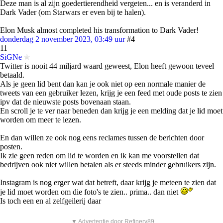
Deze man is al zijn goedertierendheid vergeten... en is veranderd in
Dark Vader (om Starwars er even bij te halen).
Elon Musk almost completed his transformation to Dark Vader!
donderdag 2 november 2023, 03:49 uur
#4
11
SiGNe
Twitter is nooit 44 miljard waard geweest, Elon heeft gewoon teveel
betaald.
Als je geen lid bent dan kan je ook niet op een normale manier de
tweets van een gebruiker lezen, krijg je een feed met oude posts te zien
ipv dat de nieuwste posts bovenaan staan.
En scroll je te ver naar beneden dan krijg je een melding dat je lid moet
worden om meer te lezen.
En dan willen ze ook nog eens reclames tussen de berichten door
posten.
Ik zie geen reden om lid te worden en ik kan me voorstellen dat
bedrijven ook niet willen betalen als er steeds minder gebruikers zijn.
Instagram is nog erger wat dat betreft, daar krijg je meteen te zien dat
je lid moet worden om die foto's te zien.. prima.. dan niet
Is toch een en al zelfgeilerij daar
▼ Advertentie door Refinery89