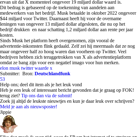
ervan uit dat X momenteel ongeveer 19 miljard dollar waard is.
Dit bedrag is gebaseerd op de toekenning van aandelen aan
medewerkers van het bedrijf. Musk betaalde in oktober 2022 ongeveer
$44 miljard voor Twitter. Daarnaast heeft hij voor de overname
leningen van ongeveer 13 miljard dollar afgesloten, die nu op het
bedrijf drukken en naar schatting 1,2 miljard dollar aan rente per jaar
kosten.
Sinds Musk het platform heeft overgenomen, zijn vooral de
advertentie-inkomsten flink gedaald. Zelf zei hij meermaals dat ze nog
maar ongeveer half zo hoog waren dan voorheen op Twitter. Veel
bedrijven hebben zich teruggetrokken van X als advertentieplatform
omdat ze bang zijn voor een negatief imago voor hun merken.
elon musk
twitter
waarde
x
Submitter:
Bron:
Deutschlandfunk
53
Help ons; deel dit item als je het leuk vond
Heb je een leuk of interessant bericht gevonden dat je graag op FOK!
terug ziet?
Tip ons dan via de submit!
Zoek jij altijd de leukste nieuwtjes en kun je daar leuk over schrijven?
Meld je aan als nieuwsposter!
Jippie