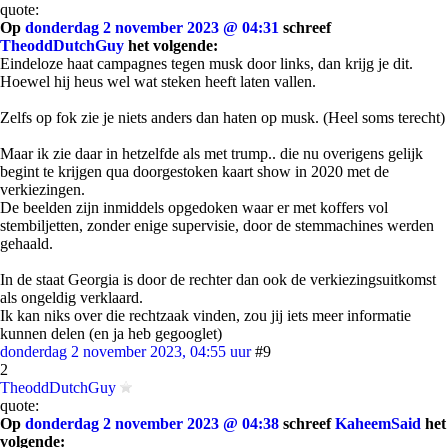
quote:
Op
donderdag 2 november 2023 @ 04:31
schreef
TheoddDutchGuy
het volgende:
Eindeloze haat campagnes tegen musk door links, dan krijg je dit.
Hoewel hij heus wel wat steken heeft laten vallen.
Zelfs op fok zie je niets anders dan haten op musk. (Heel soms terecht)
Maar ik zie daar in hetzelfde als met trump.. die nu overigens gelijk
begint te krijgen qua doorgestoken kaart show in 2020 met de
verkiezingen.
De beelden zijn inmiddels opgedoken waar er met koffers vol
stembiljetten, zonder enige supervisie, door de stemmachines werden
gehaald.
In de staat Georgia is door de rechter dan ook de verkiezingsuitkomst
als ongeldig verklaard.
Ik kan niks over die rechtzaak vinden, zou jij iets meer informatie
kunnen delen (en ja heb gegooglet)
donderdag 2 november 2023, 04:55 uur
#9
2
TheoddDutchGuy
quote:
Op
donderdag 2 november 2023 @ 04:38
schreef
KaheemSaid
het
volgende: