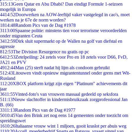
3
15:13
Geen Qatar en Abu Dhabi? Dan eindigt Formule 1-seizoen
mogelijk in Europa
44
14:52
Doorwerken na AOW-leeftijd vaker vastgelegd in cao's, moet
werken na je 67e de norm worden?
18
14:48
Random Pics van de Dag #1978
31
13:00
Spaanse politie: minstens tien voor terrorisme veroordeelden
onder migranten Ceuta
34
12:59
Dirk sluit supermarkt op de Wallen na golf van diefstal en
agressie
8
12:53
The Division Resurgence nu gratis op pc
64
12:53
Zetelpeiling: 24 zetels voor Pro en 18 zetels voor D66, FvD,
JA21 en PVV
49
12:44
Man (25) sterft nadat hij lijm als condoom gebruikt
5
12:43
Litouwen vindt opnieuw migrantentunnel onder grens met Wit-
Rusland
1
12:20
XBOX platform krijgt zijn eigen "Platinum" achievements dit
jaar
36
11:55
Vinted-foto's van vrouwen massaal gedeeld op seksfora
5
11:13
Nieuw slachtoffer in kindermisbruikzaak zorgprofessional Jan
B. (66)
33
11:13
Random Pics van de Dag #1977
50
10:45
Van den Brink zet nog eens 14 gemeenten onder toezicht om
spreidingswet
16
10:26
Italiaanse vrouw wint 1 miljoen, gooit kraslot per abuis weg
11
10:20
Accell, moederbedrijf Sparta en Batavus, vraagt uitstel van