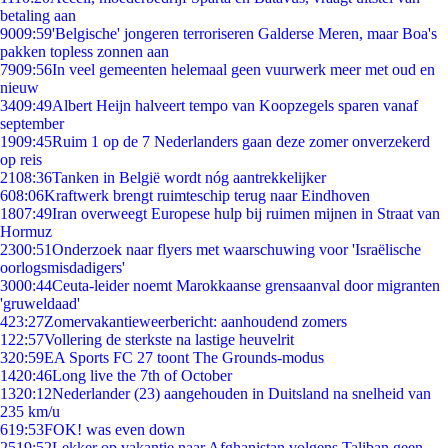
betaling aan
90
09:59
'Belgische' jongeren terroriseren Galderse Meren, maar Boa's
pakken topless zonnen aan
79
09:56
In veel gemeenten helemaal geen vuurwerk meer met oud en
nieuw
34
09:49
Albert Heijn halveert tempo van Koopzegels sparen vanaf
september
19
09:45
Ruim 1 op de 7 Nederlanders gaan deze zomer onverzekerd
op reis
21
08:36
Tanken in België wordt nóg aantrekkelijker
6
08:06
Kraftwerk brengt ruimteschip terug naar Eindhoven
18
07:49
Iran overweegt Europese hulp bij ruimen mijnen in Straat van
Hormuz
23
00:51
Onderzoek naar flyers met waarschuwing voor 'Israëlische
oorlogsmisdadigers'
30
00:44
Ceuta-leider noemt Marokkaanse grensaanval door migranten
'gruweldaad'
4
23:27
Zomervakantieweerbericht: aanhoudend zomers
1
22:57
Vollering de sterkste na lastige heuvelrit
3
20:59
EA Sports FC 27 toont The Grounds-modus
14
20:46
Long live the 7th of October
13
20:12
Nederlander (23) aangehouden in Duitsland na snelheid van
235 km/u
6
19:53
FOK! was even down
25
19:52
Lekker op vakantie naar Afghanistan volgens Taliban geen