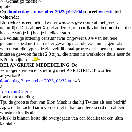
^^ Gematigd fascist ^^
quote:
Op
donderdag 2 november 2023 @ 02:04
schreef
woessie
het
volgende:
Elon Musk is een held. Twitter was ook gewoon kut met peren,
natuurlijk. Dat zal met X niet anders zijn maar ik vind het mooi dat die
haatsite stukje bij beetje in elkaar stort.
De voltallige afdeling censuur (was ongeveer 80% van het hele
personeelsbestand) is in ieder geval op staande voet ontslagen...dat
waren van die types die zichzelf liberaal-progressief noemen...maar
intussen gewoon fascist 2.0 zijn...die zitten nu werkeloos thuis naar de
NPO te kijken...
BELANGRIJKE MEDEDELING
: De
vermogensrendementsheffing moet
PER DIRECT
worden
afgeschaft!
donderdag 2 november 2023, 03:32 uur
#3
2
Also-von-Oder
Last man standing.
Tja, de grootste fout van Elon Musk is dat hij Twitter als een bedrijf
zag... en hij zich daarin verder niet in had geïnteresseerd dan alleen
winstmaximalisatie.
Musk, is binnen korte tijd overgegaan van een idealist tot een ultra
kapitalist.