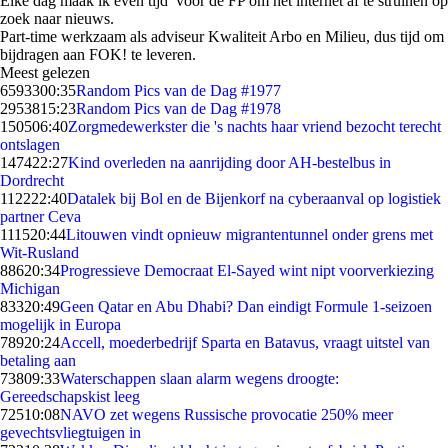
Elke dag maak ik even tijd voor de FP om het internet af te struinen op
zoek naar nieuws.
Part-time werkzaam als adviseur Kwaliteit Arbo en Milieu, dus tijd om
bijdragen aan FOK! te leveren.
Meest gelezen
65933
00:35
Random Pics van de Dag #1977
29538
15:23
Random Pics van de Dag #1978
1505
06:40
Zorgmedewerkster die 's nachts haar vriend bezocht terecht
ontslagen
1474
22:27
Kind overleden na aanrijding door AH-bestelbus in
Dordrecht
1122
22:40
Datalek bij Bol en de Bijenkorf na cyberaanval op logistiek
partner Ceva
1115
20:44
Litouwen vindt opnieuw migrantentunnel onder grens met
Wit-Rusland
886
20:34
Progressieve Democraat El-Sayed wint nipt voorverkiezing
Michigan
833
20:49
Geen Qatar en Abu Dhabi? Dan eindigt Formule 1-seizoen
mogelijk in Europa
789
20:24
Accell, moederbedrijf Sparta en Batavus, vraagt uitstel van
betaling aan
738
09:33
Waterschappen slaan alarm wegens droogte:
Gereedschapskist leeg
725
10:08
NAVO zet wegens Russische provocatie 250% meer
gevechtsvliegtuigen in