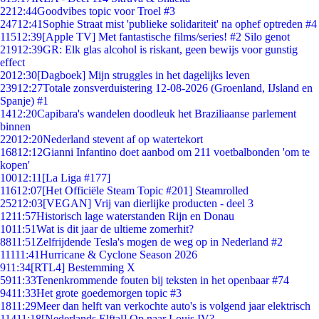
22
12:44
Goodvibes topic voor Troel #3
247
12:41
Sophie Straat mist 'publieke solidariteit' na ophef optreden #4
115
12:39
[Apple TV] Met fantastische films/series! #2 Silo genot
219
12:39
GR: Elk glas alcohol is riskant, geen bewijs voor gunstig
effect
20
12:30
[Dagboek] Mijn struggles in het dagelijks leven
239
12:27
Totale zonsverduistering 12-08-2026 (Groenland, IJsland en
Spanje) #1
14
12:20
Capibara's wandelen doodleuk het Braziliaanse parlement
binnen
220
12:20
Nederland stevent af op watertekort
168
12:12
Gianni Infantino doet aanbod om 211 voetbalbonden 'om te
kopen'
100
12:11
[La Liga #177]
116
12:07
[Het Officiële Steam Topic #201] Steamrolled
252
12:03
[VEGAN] Vrij van dierlijke producten - deel 3
12
11:57
Historisch lage waterstanden Rijn en Donau
10
11:51
Wat is dit jaar de ultieme zomerhit?
88
11:51
Zelfrijdende Tesla's mogen de weg op in Nederland #2
111
11:41
Hurricane & Cyclone Season 2026
9
11:34
[RTL4] Bestemming X
59
11:33
Tenenkrommende fouten bij teksten in het openbaar #74
94
11:33
Het grote goedemorgen topic #3
18
11:29
Meer dan helft van verkochte auto's is volgend jaar elektrisch
114
11:18
[Nederlands Elftal] Op naar Louis IV?