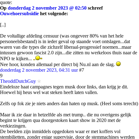
quote:
Op
donderdag 2 november 2023 @ 02:50
schreef
Ouwehoersubsidie
het volgende:
[..]
De voltallige afdeling censuur (was ongeveer 80% van het hele
personeelsbestand) is in ieder geval op staande voet ontslagen...dat
waren van die types die zichzelf liberaal-progressief noemen...maar
intussen gewoon fascist 2.0 zijn...die zitten nu werkeloos thuis naar de
NPO te kijken...
Nee hoor, konden allemaal per direct bij Nu.nl aan de slag.
donderdag 2 november 2023, 04:31 uur
#7
9
TheoddDutchGuy
Eindeloze haat campagnes tegen musk door links, dan krijg je dit.
Hoewel hij heus wel wat steken heeft laten vallen.
Zelfs op fok zie je niets anders dan haten op musk. (Heel soms terecht)
Maar ik zie daar in hetzelfde als met trump.. die nu overigens gelijk
begint te krijgen qua doorgestoken kaart show in 2020 met de
verkiezingen.
De beelden zijn inmiddels opgedoken waar er met koffers vol
stembiljetten, zonder enige supervisie, door de stemmachines werden