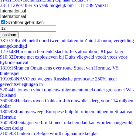
33
11:12
Post hier zo vaak mogelijk om 11:11 #39 Vanz11
Internationaal
Internationaal
Scrollbar gebruiken
opslaan
38
10:59
Israël meldt dood twee militairen in Zuid-Libanon, vergelding
aangekondigd
12
10:48
Hiroshima herdenkt slachtoffers atoombom, 81 jaar later
9
10:32
Drone met explosieven bij Duits vliegveld voedt vrees voor
hybride aanval
18
10:16
Iran en Oman eens over route Straat van Hormuz, VS
buitenspel
19
10:08
NAVO zet wegens Russische provocatie 250% meer
gevechtsvliegtuigen in
5
20:44
Litouwen vindt opnieuw migrantentunnel onder grens met Wit-
Rusland
36
05/08
Hackers roven Coldcard-bitcoinwallets leeg voor 114 miljoen
dollar
18
05/08
Iran overweegt Europese hulp bij ruimen mijnen in Straat van
Hormuz
36
05/08
Pentagon verbruikt meer raketten dan kan worden aangevuld,
tekort dreigt
21
05/08
Tanken in België wordt nóg aantrekkelijker