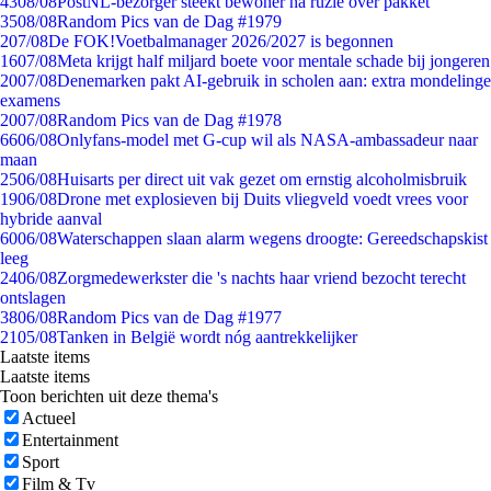
43
08/08
PostNL-bezorger steekt bewoner na ruzie over pakket
35
08/08
Random Pics van de Dag #1979
2
07/08
De FOK!Voetbalmanager 2026/2027 is begonnen
16
07/08
Meta krijgt half miljard boete voor mentale schade bij jongeren
20
07/08
Denemarken pakt AI-gebruik in scholen aan: extra mondelinge
examens
20
07/08
Random Pics van de Dag #1978
66
06/08
Onlyfans-model met G-cup wil als NASA-ambassadeur naar
maan
25
06/08
Huisarts per direct uit vak gezet om ernstig alcoholmisbruik
19
06/08
Drone met explosieven bij Duits vliegveld voedt vrees voor
hybride aanval
60
06/08
Waterschappen slaan alarm wegens droogte: Gereedschapskist
leeg
24
06/08
Zorgmedewerkster die 's nachts haar vriend bezocht terecht
ontslagen
38
06/08
Random Pics van de Dag #1977
21
05/08
Tanken in België wordt nóg aantrekkelijker
Laatste items
Laatste items
Toon berichten uit deze thema's
Actueel
Entertainment
Sport
Film & Tv