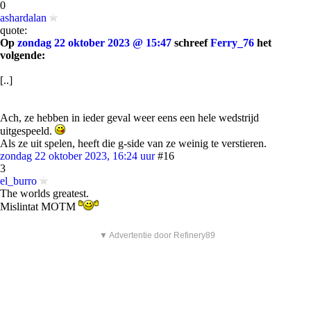
0
ashardalan
quote:
Op
zondag 22 oktober 2023 @ 15:47
schreef
Ferry_76
het
volgende:
[..]
Ach, ze hebben in ieder geval weer eens een hele wedstrijd
uitgespeeld.
Als ze uit spelen, heeft die g-side van ze weinig te verstieren.
zondag 22 oktober 2023, 16:24 uur
#16
3
el_burro
The worlds greatest.
Mislintat MOTM
▼ Advertentie door Refinery89