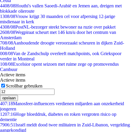
Ceuta
44
08/08
Houthi's vallen Saoedi-Arabië en Jemen aan, dreigen met
blokkade olieroute
13
08/08
Vrouw krijgt 30 maanden cel voor afpersing 12-jarige
misdienaar in kerk
43
08/08
PostNL-bezorger steekt bewoner na ruzie over pakket
26
08/08
Wegpiraat scheurt met 146 km/u door het centrum van
Amsterdam
7
08/08
Aanhoudende droogte veroorzaakt scheuren in dijken Zuid-
Holland
0
08/08
Van de Zandschulp overleeft matchpoints, ook Griekspoor
verder in Montreal
1
08/08
Excelsior opent seizoen met ruime zege op promovendus
Cambuur
Actieve items
Actieve items
Scrollbar gebruiken
opslaan
4
07:18
Manosfeer-influencers verdienen miljarden aan onzekerheid
jongeren
12
07:16
Hoge bloeddruk, diabetes en roken vergroten risico op
dementie
79
06:51
Israël meldt dood twee militairen in Zuid-Libanon, vergelding
aangekondigd