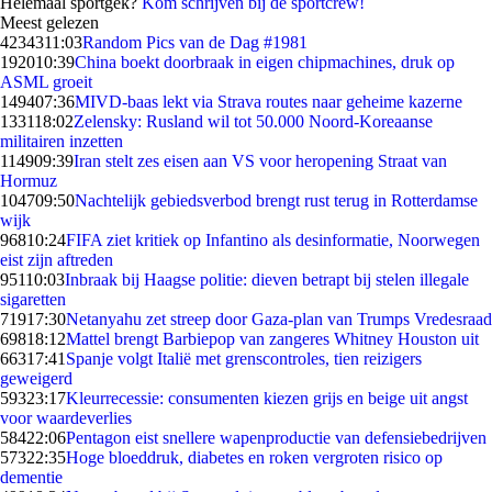
Helemaal sportgek?
Kom schrijven bij de sportcrew!
Meest gelezen
42343
11:03
Random Pics van de Dag #1981
1920
10:39
China boekt doorbraak in eigen chipmachines, druk op
ASML groeit
1494
07:36
MIVD-baas lekt via Strava routes naar geheime kazerne
1331
18:02
Zelensky: Rusland wil tot 50.000 Noord-Koreaanse
militairen inzetten
1149
09:39
Iran stelt zes eisen aan VS voor heropening Straat van
Hormuz
1047
09:50
Nachtelijk gebiedsverbod brengt rust terug in Rotterdamse
wijk
968
10:24
FIFA ziet kritiek op Infantino als desinformatie, Noorwegen
eist zijn aftreden
951
10:03
Inbraak bij Haagse politie: dieven betrapt bij stelen illegale
sigaretten
719
17:30
Netanyahu zet streep door Gaza-plan van Trumps Vredesraad
698
18:12
Mattel brengt Barbiepop van zangeres Whitney Houston uit
663
17:41
Spanje volgt Italië met grenscontroles, tien reizigers
geweigerd
593
23:17
Kleurrecessie: consumenten kiezen grijs en beige uit angst
voor waardeverlies
584
22:06
Pentagon eist snellere wapenproductie van defensiebedrijven
573
22:35
Hoge bloeddruk, diabetes en roken vergroten risico op
dementie