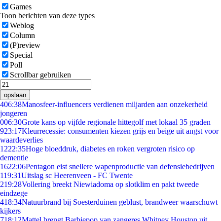
Games
Toon berichten van deze types
Weblog
Column
(P)review
Special
Poll
Scrollbar gebruiken
opslaan
4
06:38
Manosfeer-influencers verdienen miljarden aan onzekerheid
jongeren
0
06:30
Grote kans op vijfde regionale hittegolf met lokaal 35 graden
9
23:17
Kleurrecessie: consumenten kiezen grijs en beige uit angst voor
waardeverlies
12
22:35
Hoge bloeddruk, diabetes en roken vergroten risico op
dementie
16
22:06
Pentagon eist snellere wapenproductie van defensiebedrijven
1
19:31
Uitslag sc Heerenveen - FC Twente
2
19:28
Vollering breekt Niewiadoma op slotklim en pakt tweede
eindzege
4
18:34
Natuurbrand bij Soesterduinen geblust, brandweer waarschuwt
kijkers
7
18:12
Mattel brengt Barbiepop van zangeres Whitney Houston uit