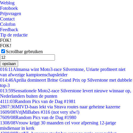
Weblog
Fotoboek
Prijsvragen
Contact
Colofon
Feedback
Tip de redactie
FOK!
FOK!
Scrollbar gebruiken
opslaan
0
16:11
Almansa wint Moto3-race Silverstone, Uriarte profiteert niet
van afwezige kampioenschapsleider
0
14:46
Aprilia domineert Britse Grand Prix op Silverstone met dubbele
top-3
0
13:59
Sensationele Moto2-race Silverstone levert nieuwe winnaar op,
Nederlanders buiten de punten
41
11:03
Random Pics van de Dag #1981
28
07:36
MIVD-baas lekt via Strava routes naar geheime kazerne
16
09/08
VrijMiBabes #316 (not very sfw!)
76
09/08
Random Pics van de Dag #1980
13
08/08
Vrouw krijgt 30 maanden cel voor afpersing 12-jarige
misdienaar in kerk