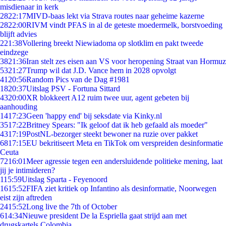
misdienaar in kerk
28
22:17
MIVD-baas lekt via Strava routes naar geheime kazerne
28
22:00
RIVM vindt PFAS in al de geteste moedermelk, borstvoeding
blijft advies
2
21:38
Vollering breekt Niewiadoma op slotklim en pakt tweede
eindzege
38
21:36
Iran stelt zes eisen aan VS voor heropening Straat van Hormuz
53
21:27
Trump wil dat J.D. Vance hem in 2028 opvolgt
41
20:56
Random Pics van de Dag #1981
18
20:37
Uitslag PSV - Fortuna Sittard
43
20:00
XR blokkeert A12 ruim twee uur, agent gebeten bij
aanhouding
14
17:23
Geen 'happy end' bij seksdate via Kinky.nl
35
17:22
Britney Spears: "Ik geloof dat ik heb gefaald als moeder"
43
17:19
PostNL-bezorger steekt bewoner na ruzie over pakket
68
17:15
EU bekritiseert Meta en TikTok om verspreiden desinformatie
Ceuta
72
16:01
Meer agressie tegen een andersluidende politieke mening, laat
jij je intimideren?
1
15:59
Uitslag Sparta - Feyenoord
16
15:52
FIFA ziet kritiek op Infantino als desinformatie, Noorwegen
eist zijn aftreden
24
15:52
Long live the 7th of October
6
14:34
Nieuwe president De la Espriella gaat strijd aan met
drugskartels Colombia