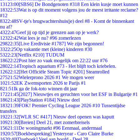
131
23:00
[SBS6] De Bondgenoten #318 Een klein kusje moet kunnen
183
22:53
Wat is op dit moment volgens jou de meest irritante reclame?
#12
83
22:48
SV-tje's brugwachtershuis(je) deel #8 - Komt de binnenkant
nu af?
43
22:47
Geef jij op tijd je grenzen aan op je werk?
123
22:42
Wat lees je nu? #96 zomerlezen
298
22:35
[Live Eredivisie #1787] We zijn begonnen!
33
22:25
Op vakantie met (kleine) kinderen #30
53
22:23
[Netflix #210] TUDUM
186
22:22
Post hier zo vaak mogelijk om 22:22 uur #76
280
22:14
Tropisch aquarium #73 - Het blijft toch kriebelen.
126
22:12
[Het Officiële Steam Topic #201] Steamrolled
275
21:52
Wielerprono 2026 #1 We mogen weer
10
21:52
EK Zwemsporten 2026 te Parijs #1
8
21:51
Ik ga de fok-toto winnen dit jaar
172
21:45
[2027] Nieuwtjes en geruchten voor het ESF in Bulgarije #1
186
21:43
[PlayStation #184] Nieuw deel
183
21:39
FOK! Premier Cycling League 2026 #10 Tussentijdse
transfers
192
21:32
[WLR SC #417] Nieuw deel openen was kaputt
109
21:30
[Breien] Deel 21, met zomerbreisels
156
21:11
De woningmarkt #96 Eenmaal, andermaal
19
20:57
[Boekbespreking] Yesteryear - Caro Claire Burke
16
20:40
[Dagboek] Veel aan hoofd - Deel 28