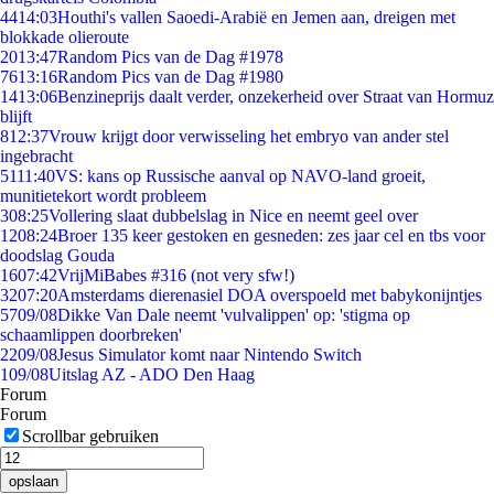
44
14:03
Houthi's vallen Saoedi-Arabië en Jemen aan, dreigen met
blokkade olieroute
20
13:47
Random Pics van de Dag #1978
76
13:16
Random Pics van de Dag #1980
14
13:06
Benzineprijs daalt verder, onzekerheid over Straat van Hormuz
blijft
8
12:37
Vrouw krijgt door verwisseling het embryo van ander stel
ingebracht
51
11:40
VS: kans op Russische aanval op NAVO-land groeit,
munitietekort wordt probleem
3
08:25
Vollering slaat dubbelslag in Nice en neemt geel over
12
08:24
Broer 135 keer gestoken en gesneden: zes jaar cel en tbs voor
doodslag Gouda
16
07:42
VrijMiBabes #316 (not very sfw!)
32
07:20
Amsterdams dierenasiel DOA overspoeld met babykonijntjes
57
09/08
Dikke Van Dale neemt 'vulvalippen' op: 'stigma op
schaamlippen doorbreken'
22
09/08
Jesus Simulator komt naar Nintendo Switch
1
09/08
Uitslag AZ - ADO Den Haag
Forum
Forum
Scrollbar gebruiken
opslaan