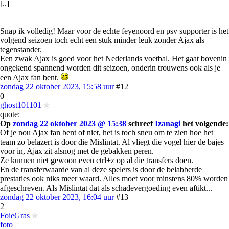
[..]
Snap ik volledig! Maar voor de echte feyenoord en psv supporter is het
volgend seizoen toch echt een stuk minder leuk zonder Ajax als
tegenstander.
Een zwak Ajax is goed voor het Nederlands voetbal. Het gaat bovenin
ongekend spannend worden dit seizoen, onderin trouwens ook als je
een Ajax fan bent.
zondag 22 oktober 2023, 15:58 uur
#12
0
ghost101101
quote:
Op
zondag 22 oktober 2023 @ 15:38
schreef
Izanagi
het volgende:
Of je nou Ajax fan bent of niet, het is toch sneu om te zien hoe het
team zo belazert is door die Mislintat. Al vliegt die vogel hier de bajes
voor in, Ajax zit alsnog met de gebakken peren.
Ze kunnen niet gewoon even ctrl+z op al die transfers doen.
En de transferwaarde van al deze spelers is door de belabberde
prestaties ook niks meer waard. Alles moet voor minstens 80% worden
afgeschreven. Als Mislintat dat als schadevergoeding even aftikt...
zondag 22 oktober 2023, 16:04 uur
#13
2
FoieGras
foto