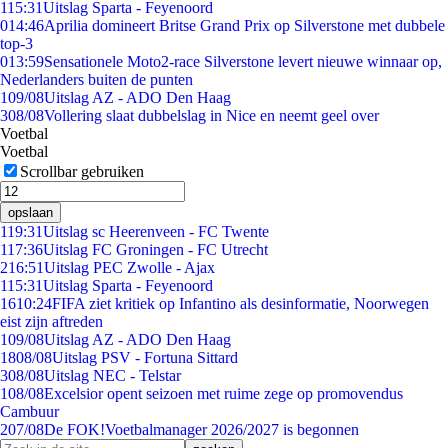
1
15:31
Uitslag Sparta - Feyenoord
0
14:46
Aprilia domineert Britse Grand Prix op Silverstone met dubbele
top-3
0
13:59
Sensationele Moto2-race Silverstone levert nieuwe winnaar op,
Nederlanders buiten de punten
1
09/08
Uitslag AZ - ADO Den Haag
3
08/08
Vollering slaat dubbelslag in Nice en neemt geel over
Voetbal
Voetbal
Scrollbar gebruiken
opslaan
1
19:31
Uitslag sc Heerenveen - FC Twente
1
17:36
Uitslag FC Groningen - FC Utrecht
2
16:51
Uitslag PEC Zwolle - Ajax
1
15:31
Uitslag Sparta - Feyenoord
16
10:24
FIFA ziet kritiek op Infantino als desinformatie, Noorwegen
eist zijn aftreden
1
09/08
Uitslag AZ - ADO Den Haag
18
08/08
Uitslag PSV - Fortuna Sittard
3
08/08
Uitslag NEC - Telstar
1
08/08
Excelsior opent seizoen met ruime zege op promovendus
Cambuur
2
07/08
De FOK!Voetbalmanager 2026/2027 is begonnen