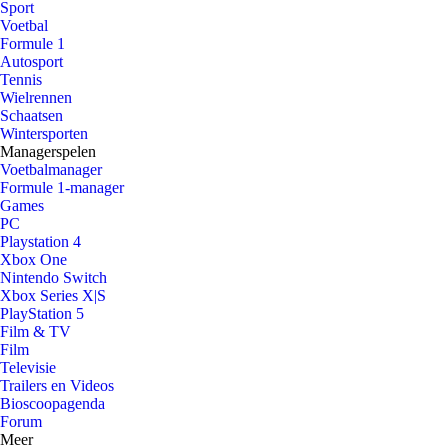
Sport
Voetbal
Formule 1
Autosport
Tennis
Wielrennen
Schaatsen
Wintersporten
Managerspelen
Voetbalmanager
Formule 1-manager
Games
PC
Playstation 4
Xbox One
Nintendo Switch
Xbox Series X|S
PlayStation 5
Film & TV
Film
Televisie
Trailers en Videos
Bioscoopagenda
Forum
Meer