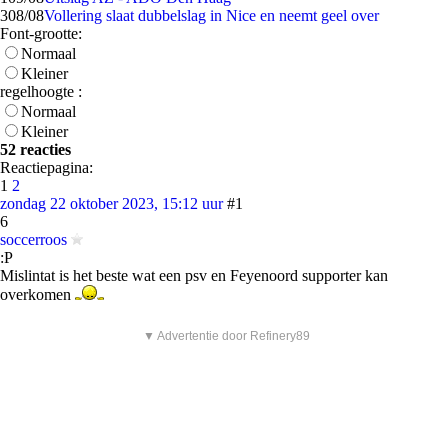
3
08/08
Vollering slaat dubbelslag in Nice en neemt geel over
Font-grootte:
Normaal
Kleiner
regelhoogte :
Normaal
Kleiner
52 reacties
Reactiepagina:
1
2
zondag 22 oktober 2023, 15:12 uur
#1
6
soccerroos
:P
Mislintat is het beste wat een psv en Feyenoord supporter kan
overkomen
▼ Advertentie door Refinery89