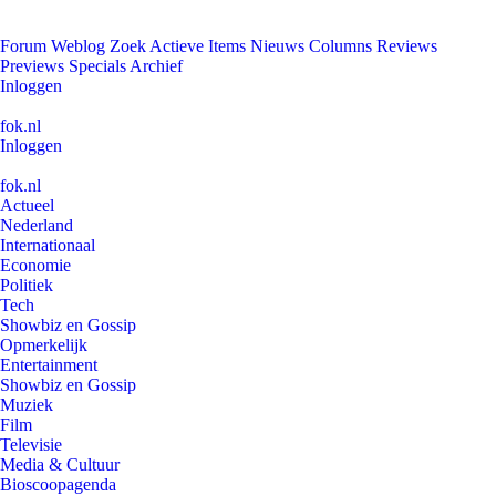
Forum
Weblog
Zoek
Actieve Items
Nieuws
Columns
Reviews
Previews
Specials
Archief
Inloggen
fok.nl
Inloggen
fok.nl
Actueel
Nederland
Internationaal
Economie
Politiek
Tech
Showbiz en Gossip
Opmerkelijk
Entertainment
Showbiz en Gossip
Muziek
Film
Televisie
Media & Cultuur
Bioscoopagenda