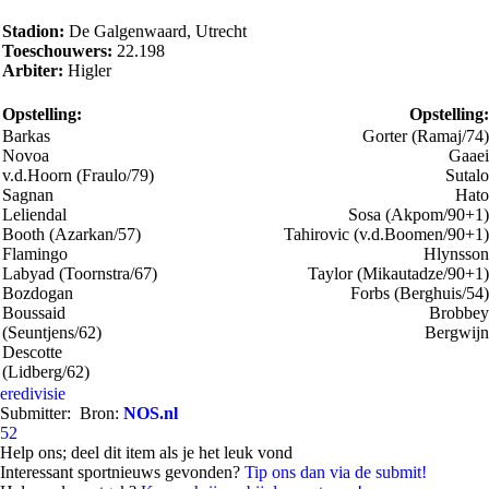
Stadion:
De Galgenwaard, Utrecht
Toeschouwers:
22.198
Arbiter:
Higler
Opstelling:
Opstelling:
Barkas
Gorter (Ramaj/74)
Novoa
Gaaei
v.d.Hoorn (Fraulo/79)
Sutalo
Sagnan
Hato
Leliendal
Sosa (Akpom/90+1)
Booth (Azarkan/57)
Tahirovic (v.d.Boomen/90+1)
Flamingo
Hlynsson
Labyad (Toornstra/67)
Taylor (Mikautadze/90+1)
Bozdogan
Forbs (Berghuis/54)
Boussaid
Brobbey
(Seuntjens/62)
Bergwijn
Descotte
(Lidberg/62)
eredivisie
Submitter:
Bron:
NOS.nl
52
Help ons; deel dit item als je het leuk vond
Interessant sportnieuws gevonden?
Tip ons dan via de submit!