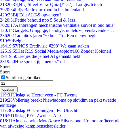
213
20:37
[NL] Street View Quiz [#122] - Loogisch toch
39
20:34
Prijs Bar le duc rood in het buitenland
4
20:33
Bij Edit ALT-S opvangen?
24
20:31
Petitie behoud npo 5 Soul & Jazz
70
20:17
Aanbrengen mechanische ventilatie zinvol in oud huis?
1
20:14
Gadgets: Grappige, handige, nutteloze, verslavende etc.
236
20:11
archito's jaren '70 huis #5 - Een nieuw begin
9
19:59
Belgie.
164
19:57
[NOS Eredivisie #298] We gaan staken
125
19:55
Het RLS Social Media-topic #160 Zonder Kolonel!!
194
19:50
Liedjes die je met AI gemaakt hebt
23
19:50
Hoe spreek jij "meme's" uit
Sport
Sport
Scrollbar gebruiken
opslaan
1
19:31
Uitslag sc Heerenveen - FC Twente
2
19:28
Vollering breekt Niewiadoma op slotklim en pakt tweede
eindzege
1
17:36
Uitslag FC Groningen - FC Utrecht
2
16:51
Uitslag PEC Zwolle - Ajax
0
16:11
Almansa wint Moto3-race Silverstone, Uriarte profiteert niet
van afwezige kampioenschapsleider