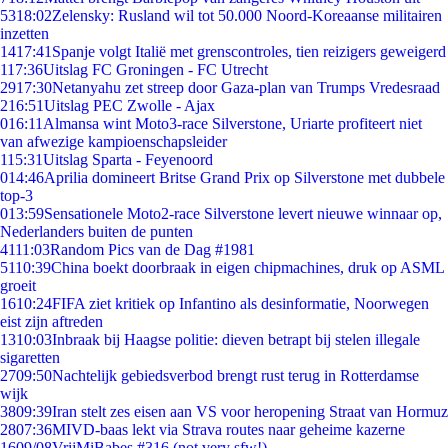
53
18:02
Zelensky: Rusland wil tot 50.000 Noord-Koreaanse militairen
inzetten
14
17:41
Spanje volgt Italië met grenscontroles, tien reizigers geweigerd
1
17:36
Uitslag FC Groningen - FC Utrecht
29
17:30
Netanyahu zet streep door Gaza-plan van Trumps Vredesraad
2
16:51
Uitslag PEC Zwolle - Ajax
0
16:11
Almansa wint Moto3-race Silverstone, Uriarte profiteert niet
van afwezige kampioenschapsleider
1
15:31
Uitslag Sparta - Feyenoord
0
14:46
Aprilia domineert Britse Grand Prix op Silverstone met dubbele
top-3
0
13:59
Sensationele Moto2-race Silverstone levert nieuwe winnaar op,
Nederlanders buiten de punten
41
11:03
Random Pics van de Dag #1981
51
10:39
China boekt doorbraak in eigen chipmachines, druk op ASML
groeit
16
10:24
FIFA ziet kritiek op Infantino als desinformatie, Noorwegen
eist zijn aftreden
13
10:03
Inbraak bij Haagse politie: dieven betrapt bij stelen illegale
sigaretten
27
09:50
Nachtelijk gebiedsverbod brengt rust terug in Rotterdamse
wijk
38
09:39
Iran stelt zes eisen aan VS voor heropening Straat van Hormuz
28
07:36
MIVD-baas lekt via Strava routes naar geheime kazerne
16
09/08
VrijMiBabes #316 (not very sfw!)