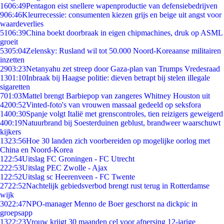
16
06:49
Pentagon eist snellere wapenproductie van defensiebedrijven
9
06:46
Kleurrecessie: consumenten kiezen grijs en beige uit angst voor
waardeverlies
51
06:39
China boekt doorbraak in eigen chipmachines, druk op ASML
groeit
53
05:04
Zelensky: Rusland wil tot 50.000 Noord-Koreaanse militairen
inzetten
29
03:23
Netanyahu zet streep door Gaza-plan van Trumps Vredesraad
13
01:10
Inbraak bij Haagse politie: dieven betrapt bij stelen illegale
sigaretten
7
01:03
Mattel brengt Barbiepop van zangeres Whitney Houston uit
42
00:52
Vinted-foto's van vrouwen massaal gedeeld op seksfora
14
00:30
Spanje volgt Italië met grenscontroles, tien reizigers geweigerd
4
00:19
Natuurbrand bij Soesterduinen geblust, brandweer waarschuwt
kijkers
13
23:56
Hoe 30 landen zich voorbereiden op mogelijke oorlog met
China en Noord-Korea
1
22:54
Uitslag FC Groningen - FC Utrecht
2
22:53
Uitslag PEC Zwolle - Ajax
1
22:52
Uitslag sc Heerenveen - FC Twente
27
22:52
Nachtelijk gebiedsverbod brengt rust terug in Rotterdamse
wijk
30
22:47
NPO-manager Menno de Boer geschorst na dickpic in
groepsapp
13
22:23
Vrouw krijgt 30 maanden cel voor afpersing 12-jarige