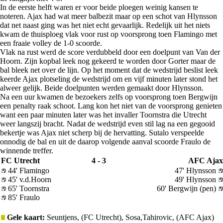
In de eerste helft waren er voor beide ploegen weinig kansen te
noteren. Ajax had wat meer balbezit maar op een schot van Hlynsson
dat net naast ging was het niet echt gevaarlijk. Redelijk uit het niets
kwam de thuisploeg vlak voor rust op voorsprong toen Flamingo met
een fraaie volley de 1-0 scoorde.
Vlak na rust werd de score verdubbeld door een doelpunt van Van der
Hoorn. Zijn kopbal leek nog gekeerd te worden door Gorter maar de
bal bleek net over de lijn. Op het moment dat de wedstrijd beslist leek
keerde Ajax plotseling de wedstrijd om en vijf minuten later stond het
alweer gelijk. Beide doelpunten werden gemaakt door Hlynsson.
Na een uur kwamen de bezoekers zelfs op voorsprong toen Bergwijn
een penalty raak schoot. Lang kon het niet van de voorsprong genieten
want een paar minuten later was het invaller Toornstra die Utrecht
weer langszij bracht. Nadat de wedstrijd even stil lag na een gegooid
bekertje was Ajax niet scherp bij de hervatting. Sutalo verspeelde
onnodig de bal en uit de daarop volgende aanval scoorde Fraulo de
winnende treffer.
FC Utrecht
4 - 3
AFC Ajax
44' Flamingo
47' Hlynsson
45' v.d.Hoorn
49' Hlynsson
65' Toornstra
60' Bergwijn (pen)
85' Fraulo
Gele kaart:
Seuntjens, (FC Utrecht), Sosa,Tahirovic, (AFC Ajax)