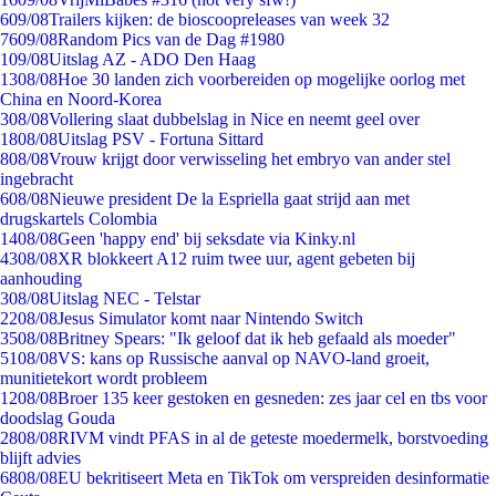
6
09/08
Trailers kijken: de bioscoopreleases van week 32
76
09/08
Random Pics van de Dag #1980
1
09/08
Uitslag AZ - ADO Den Haag
13
08/08
Hoe 30 landen zich voorbereiden op mogelijke oorlog met
China en Noord-Korea
3
08/08
Vollering slaat dubbelslag in Nice en neemt geel over
18
08/08
Uitslag PSV - Fortuna Sittard
8
08/08
Vrouw krijgt door verwisseling het embryo van ander stel
ingebracht
6
08/08
Nieuwe president De la Espriella gaat strijd aan met
drugskartels Colombia
14
08/08
Geen 'happy end' bij seksdate via Kinky.nl
43
08/08
XR blokkeert A12 ruim twee uur, agent gebeten bij
aanhouding
3
08/08
Uitslag NEC - Telstar
22
08/08
Jesus Simulator komt naar Nintendo Switch
35
08/08
Britney Spears: "Ik geloof dat ik heb gefaald als moeder"
51
08/08
VS: kans op Russische aanval op NAVO-land groeit,
munitietekort wordt probleem
12
08/08
Broer 135 keer gestoken en gesneden: zes jaar cel en tbs voor
doodslag Gouda
28
08/08
RIVM vindt PFAS in al de geteste moedermelk, borstvoeding
blijft advies
68
08/08
EU bekritiseert Meta en TikTok om verspreiden desinformatie