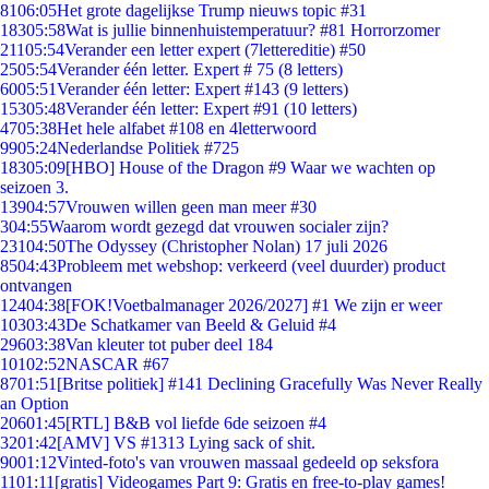
81
06:05
Het grote dagelijkse Trump nieuws topic #31
183
05:58
Wat is jullie binnenhuistemperatuur? #81 Horrorzomer
211
05:54
Verander een letter expert (7lettereditie) #50
25
05:54
Verander één letter. Expert # 75 (8 letters)
60
05:51
Verander één letter: Expert #143 (9 letters)
153
05:48
Verander één letter: Expert #91 (10 letters)
47
05:38
Het hele alfabet #108 en 4letterwoord
99
05:24
Nederlandse Politiek #725
183
05:09
[HBO] House of the Dragon #9 Waar we wachten op
seizoen 3.
139
04:57
Vrouwen willen geen man meer #30
3
04:55
Waarom wordt gezegd dat vrouwen socialer zijn?
231
04:50
The Odyssey (Christopher Nolan) 17 juli 2026
85
04:43
Probleem met webshop: verkeerd (veel duurder) product
ontvangen
124
04:38
[FOK!Voetbalmanager 2026/2027] #1 We zijn er weer
103
03:43
De Schatkamer van Beeld & Geluid #4
296
03:38
Van kleuter tot puber deel 184
101
02:52
NASCAR #67
87
01:51
[Britse politiek] #141 Declining Gracefully Was Never Really
an Option
206
01:45
[RTL] B&B vol liefde 6de seizoen #4
32
01:42
[AMV] VS #1313 Lying sack of shit.
90
01:12
Vinted-foto's van vrouwen massaal gedeeld op seksfora
11
01:11
[gratis] Videogames Part 9: Gratis en free-to-play games!