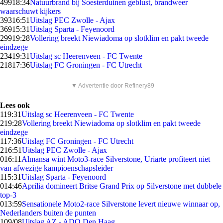
499
18:34
Natuurbrand bij Soesterduinen geblust, brandweer
waarschuwt kijkers
393
16:51
Uitslag PEC Zwolle - Ajax
369
15:31
Uitslag Sparta - Feyenoord
299
19:28
Vollering breekt Niewiadoma op slotklim en pakt tweede
eindzege
234
19:31
Uitslag sc Heerenveen - FC Twente
218
17:36
Uitslag FC Groningen - FC Utrecht
▼ Advertentie door Refinery89
Lees ook
1
19:31
Uitslag sc Heerenveen - FC Twente
2
19:28
Vollering breekt Niewiadoma op slotklim en pakt tweede
eindzege
1
17:36
Uitslag FC Groningen - FC Utrecht
2
16:51
Uitslag PEC Zwolle - Ajax
0
16:11
Almansa wint Moto3-race Silverstone, Uriarte profiteert niet
van afwezige kampioenschapsleider
1
15:31
Uitslag Sparta - Feyenoord
0
14:46
Aprilia domineert Britse Grand Prix op Silverstone met dubbele
top-3
0
13:59
Sensationele Moto2-race Silverstone levert nieuwe winnaar op,
Nederlanders buiten de punten
1
09/08
Uitslag AZ - ADO Den Haag