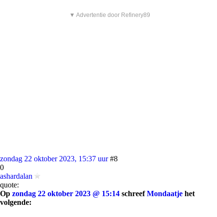
▼ Advertentie door Refinery89
zondag 22 oktober 2023, 15:37 uur
#8
0
ashardalan
quote:
Op
zondag 22 oktober 2023 @ 15:14
schreef
Mondaatje
het
volgende: