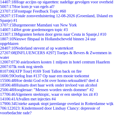
144
07:18
Hoge accijns op sigaretten: nadelige gevolgen voor overheid
50
07:17
Hoe kom je van egels af?
237
07:15
Frontpage Feedback Topic #60
282
07:15
Totale zonsverduistering 12-08-2026 (Groenland, IJsland en
Spanje) #1
37
07:15
Burgemeester Mamdani van New York
140
07:14
Het grote goedemorgen topic #3
233
07:13
Migranten breken door grens naar Ceuta in Spanje,l #10
18
07:10
Nieuwe flitspaal in Hollandscheveld binnen 24 uur
opgeblazen
284
07:10
Nederland stevent af op watertekort
272
07:08
[INFLUENCERS #297] Toetjes & Bevers & Zwemmen in
water
120
07:07
30 asielzoekers kosten 1 miljoen in hotel centrum Haarlem
20
07:07
Ik rook nog steeds
81
07:06
[ATP Tour] #169 Tosti Tallon back on fire
16
06:59
Oorlog Iran #137 Op naar een mooie toekomst
155
06:48
Hoe denkt God echt over homo-seksualiteit? deel 4
185
06:48
Huisarts doet haar werk onder invloed van alcohol
25
06:48
Hoogleraar: "Mensen worden steeds dommer" #2
177
06:46
Algemeen steektopic, waar er een steekje los zit #3
141
06:41
Afvallen met injecties #4
179
06:34
Unieke aanpak stopt jarenlange overlast in Rotterdamse wijk
7
06:12
2023: Kindermoord door Lindsay Clancy: depressie of
voorbedachte rade?