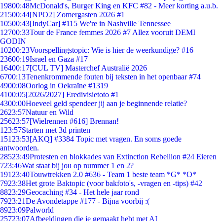
198
00:48
McDonald's, Burger King en KFC #82 - Meer korting a.u.b.
215
00:44
[NPO2] Zomergasten 2026 #1
105
00:43
[IndyCar] #115 We're in Nashville Tennessee
127
00:33
Tour de France femmes 2026 #7 Allez vooruit DEMI
GODIN
102
00:23
Voorspellingstopic: Wie is hier de weerkundige? #16
236
00:19
Israel en Gaza #17
164
00:17
[CUL TV] Masterchef Australië 2026
67
00:13
Tenenkrommende fouten bij teksten in het openbaar #74
49
00:08
Oorlog in Oekraïne #1319
41
00:05
[2026/2027] Eredivisietoto #1
43
00:00
Hoeveel geld spendeer jij aan je beginnende relatie?
26
23:57
Natuur en Wild
256
23:57
[Wielrennen #616] Brennan!
1
23:57
Starten met 3d printen
151
23:53
[AKQ] #3384 Topic met vragen. En soms goede
antwoorden.
285
23:49
Protesten en blokkades van Extinction Rebellion #24 Eieren
7
23:46
Wat staat bij jou op nummer 1 en 2?
191
23:40
Touwtrekken 2.0 #636 - Team 1 beste team *G* *O*
79
23:38
Het grote Baktopic (voor bakfoto's, -vragen en -tips) #42
88
23:29
Geocaching #34 - Het hele jaar rond
79
23:21
De Avondetappe #177 - Bijna voorbij :(
89
23:09
Palworld
257
23:07
Afbeeldingen die je gemaakt hebt met AI