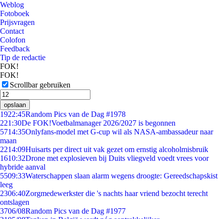
Weblog
Fotoboek
Prijsvragen
Contact
Colofon
Feedback
Tip de redactie
FOK!
FOK!
Scrollbar gebruiken
opslaan
19
22:45
Random Pics van de Dag #1978
2
21:30
De FOK!Voetbalmanager 2026/2027 is begonnen
57
14:35
Onlyfans-model met G-cup wil als NASA-ambassadeur naar
maan
22
14:09
Huisarts per direct uit vak gezet om ernstig alcoholmisbruik
16
10:32
Drone met explosieven bij Duits vliegveld voedt vrees voor
hybride aanval
55
09:33
Waterschappen slaan alarm wegens droogte: Gereedschapskist
leeg
23
06:40
Zorgmedewerkster die 's nachts haar vriend bezocht terecht
ontslagen
37
06/08
Random Pics van de Dag #1977