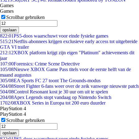
Games
Games
Scrollbar gebruiken
opslaan
8
22:01
PS5-doos waarschuwt voor einde fysieke games
5
15:21
Netflix-abonnees krijgen exclusieve early access tot uitgebreide
GTA VI trailer
2
12:12
XBOX platform krijgt zijn eigen "Platinum" achievements dit
jaar
1
07:00
Forensics: Crime Scene Detective
1
05/08
Nieuwe XBOX Game Pass titels voor de eerste helft van de
maand augustus
3
05/08
EA Sports FC 27 toont The Grounds-modus
5
04/08
Street Fighter 6-fans weer over de zeik vanwege nieuwste patch
5
04/08
Control Resonant kost je 30 uur om uit te spelen
2
04/08
Apex Legends stopt vandaag op Nintendo Switch
17
02/08
XBOX Series in Europa tot 200 euro duurder
PlayStation 4
PlayStation 4
Scrollbar gebruiken
opslaan
8
22:01
PS5-doos waarschuwt voor einde fysieke games