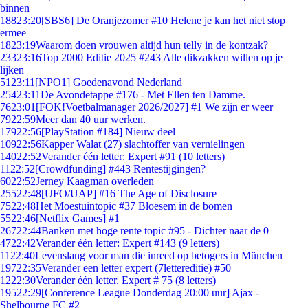
binnen
188
23:20
[SBS6] De Oranjezomer #10 Helene je kan het niet stop
ermee
18
23:19
Waarom doen vrouwen altijd hun telly in de kontzak?
233
23:16
Top 2000 Editie 2025 #243 Alle dikzakken willen op je
lijken
51
23:11
[NPO1] Goedenavond Nederland
254
23:11
De Avondetappe #176 - Met Ellen ten Damme.
76
23:01
[FOK!Voetbalmanager 2026/2027] #1 We zijn er weer
79
22:59
Meer dan 40 uur werken.
179
22:56
[PlayStation #184] Nieuw deel
109
22:56
Kapper Walat (27) slachtoffer van vernielingen
140
22:52
Verander één letter: Expert #91 (10 letters)
11
22:52
[Crowdfunding] #443 Rentestijgingen?
60
22:52
Jerney Kaagman overleden
255
22:48
[UFO/UAP] #16 The Age of Disclosure
75
22:48
Het Moestuintopic #37 Bloesem in de bomen
55
22:46
[Netflix Games] #1
267
22:44
Banken met hoge rente topic #95 - Dichter naar de 0
47
22:42
Verander één letter: Expert #143 (9 letters)
11
22:40
Levenslang voor man die inreed op betogers in München
197
22:35
Verander een letter expert (7lettereditie) #50
12
22:30
Verander één letter. Expert # 75 (8 letters)
195
22:29
[Conference League Donderdag 20:00 uur] Ajax -
Shelbourne FC #2