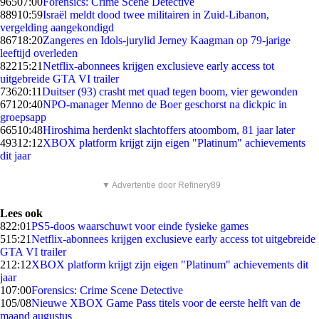
965
07:00
Forensics: Crime Scene Detective
889
10:59
Israël meldt dood twee militairen in Zuid-Libanon,
vergelding aangekondigd
867
18:20
Zangeres en Idols-jurylid Jerney Kaagman op 79-jarige
leeftijd overleden
822
15:21
Netflix-abonnees krijgen exclusieve early access tot
uitgebreide GTA VI trailer
736
20:11
Duitser (93) crasht met quad tegen boom, vier gewonden
671
20:40
NPO-manager Menno de Boer geschorst na dickpic in
groepsapp
665
10:48
Hiroshima herdenkt slachtoffers atoombom, 81 jaar later
493
12:12
XBOX platform krijgt zijn eigen "Platinum" achievements
dit jaar
▼ Advertentie door Refinery89
Lees ook
8
22:01
PS5-doos waarschuwt voor einde fysieke games
5
15:21
Netflix-abonnees krijgen exclusieve early access tot uitgebreide
GTA VI trailer
2
12:12
XBOX platform krijgt zijn eigen "Platinum" achievements dit
jaar
1
07:00
Forensics: Crime Scene Detective
1
05/08
Nieuwe XBOX Game Pass titels voor de eerste helft van de
maand augustus