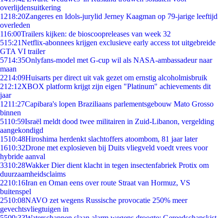
overlijdensuitkering
12
18:20
Zangeres en Idols-jurylid Jerney Kaagman op 79-jarige leeftijd
overleden
1
16:00
Trailers kijken: de bioscoopreleases van week 32
5
15:21
Netflix-abonnees krijgen exclusieve early access tot uitgebreide
GTA VI trailer
57
14:35
Onlyfans-model met G-cup wil als NASA-ambassadeur naar
maan
22
14:09
Huisarts per direct uit vak gezet om ernstig alcoholmisbruik
2
12:12
XBOX platform krijgt zijn eigen "Platinum" achievements dit
jaar
12
11:27
Capibara's lopen Braziliaans parlementsgebouw Mato Grosso
binnen
51
10:59
Israël meldt dood twee militairen in Zuid-Libanon, vergelding
aangekondigd
15
10:48
Hiroshima herdenkt slachtoffers atoombom, 81 jaar later
16
10:32
Drone met explosieven bij Duits vliegveld voedt vrees voor
hybride aanval
33
10:28
Wakker Dier dient klacht in tegen insectenfabriek Protix om
duurzaamheidsclaims
22
10:16
Iran en Oman eens over route Straat van Hormuz, VS
buitenspel
25
10:08
NAVO zet wegens Russische provocatie 250% meer
gevechtsvliegtuigen in
55
09:33
Waterschappen slaan alarm wegens droogte: Gereedschapskist