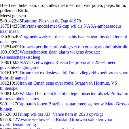
Heeft een hekel aan: drop, alles met meer dan vier poten, piepschuim,
pollen en Birdo.
Meest gelezen
54014
22:45
Random Pics van de Dag #1978
1875
14:35
Onlyfans-model met G-cup wil als NASA-ambassadeur
naar maan
1863
06:40
Zorgmedewerkster die 's nachts haar vriend bezocht terecht
ontslagen
1325
14:09
Huisarts per direct uit vak gezet om ernstig alcoholmisbruik
1091
09:33
Waterschappen slaan alarm wegens droogte:
Gereedschapskist leeg
1080
10:08
NAVO zet wegens Russische provocatie 250% meer
gevechtsvliegtuigen in
1016
10:32
Drone met explosieven bij Duits vliegveld voedt vrees voor
hybride aanval
1012
10:16
Iran en Oman eens over route Straat van Hormuz, VS
buitenspel
1008
10:28
Wakker Dier dient klacht in tegen insectenfabriek Protix om
duurzaamheidsclaims
989
11:27
Capibara's lopen Braziliaans parlementsgebouw Mato Grosso
binnen
975
20:03
Trump wil dat J.D. Vance hem in 2028 opvolgt
971
19:42
'Zwarte weduwes' in Rusland trouwen soldaten voor
overlijdensuitkering