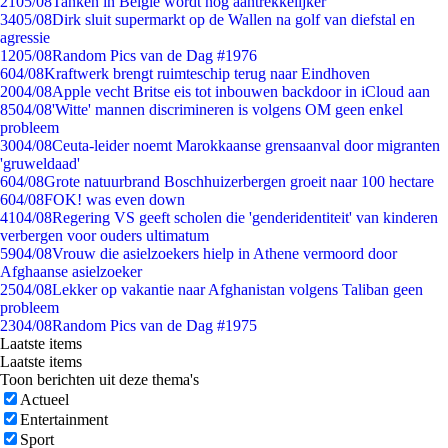
21
05/08
Tanken in België wordt nóg aantrekkelijker
34
05/08
Dirk sluit supermarkt op de Wallen na golf van diefstal en
agressie
12
05/08
Random Pics van de Dag #1976
6
04/08
Kraftwerk brengt ruimteschip terug naar Eindhoven
20
04/08
Apple vecht Britse eis tot inbouwen backdoor in iCloud aan
85
04/08
'Witte' mannen discrimineren is volgens OM geen enkel
probleem
30
04/08
Ceuta-leider noemt Marokkaanse grensaanval door migranten
'gruweldaad'
6
04/08
Grote natuurbrand Boschhuizerbergen groeit naar 100 hectare
6
04/08
FOK! was even down
41
04/08
Regering VS geeft scholen die 'genderidentiteit' van kinderen
verbergen voor ouders ultimatum
59
04/08
Vrouw die asielzoekers hielp in Athene vermoord door
Afghaanse asielzoeker
25
04/08
Lekker op vakantie naar Afghanistan volgens Taliban geen
probleem
23
04/08
Random Pics van de Dag #1975
Laatste items
Laatste items
Toon berichten uit deze thema's
Actueel
Entertainment
Sport