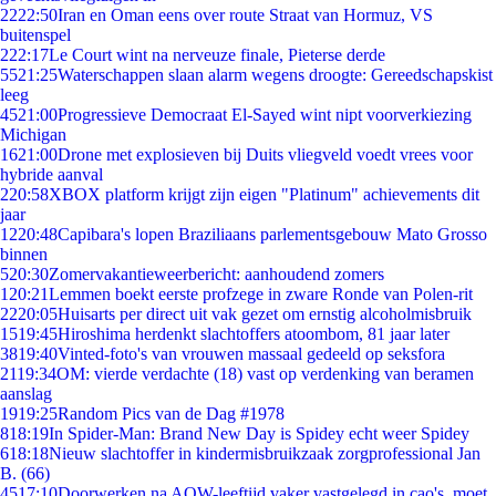
22
22:50
Iran en Oman eens over route Straat van Hormuz, VS
buitenspel
2
22:17
Le Court wint na nerveuze finale, Pieterse derde
55
21:25
Waterschappen slaan alarm wegens droogte: Gereedschapskist
leeg
45
21:00
Progressieve Democraat El-Sayed wint nipt voorverkiezing
Michigan
16
21:00
Drone met explosieven bij Duits vliegveld voedt vrees voor
hybride aanval
2
20:58
XBOX platform krijgt zijn eigen "Platinum" achievements dit
jaar
12
20:48
Capibara's lopen Braziliaans parlementsgebouw Mato Grosso
binnen
5
20:30
Zomervakantieweerbericht: aanhoudend zomers
1
20:21
Lemmen boekt eerste profzege in zware Ronde van Polen-rit
22
20:05
Huisarts per direct uit vak gezet om ernstig alcoholmisbruik
15
19:45
Hiroshima herdenkt slachtoffers atoombom, 81 jaar later
38
19:40
Vinted-foto's van vrouwen massaal gedeeld op seksfora
21
19:34
OM: vierde verdachte (18) vast op verdenking van beramen
aanslag
19
19:25
Random Pics van de Dag #1978
8
18:19
In Spider-Man: Brand New Day is Spidey echt weer Spidey
6
18:18
Nieuw slachtoffer in kindermisbruikzaak zorgprofessional Jan
B. (66)
45
17:10
Doorwerken na AOW-leeftijd vaker vastgelegd in cao's, moet