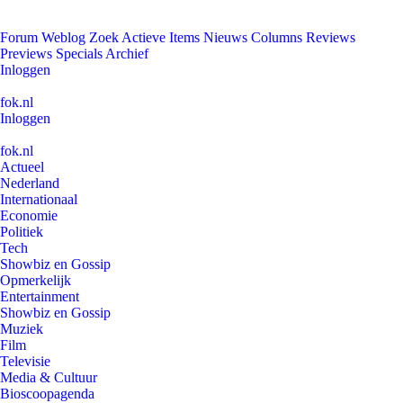
Forum
Weblog
Zoek
Actieve Items
Nieuws
Columns
Reviews
Previews
Specials
Archief
Inloggen
fok.nl
Inloggen
fok.nl
Actueel
Nederland
Internationaal
Economie
Politiek
Tech
Showbiz en Gossip
Opmerkelijk
Entertainment
Showbiz en Gossip
Muziek
Film
Televisie
Media & Cultuur
Bioscoopagenda