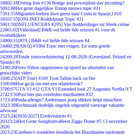
188
02:18
Oorlog Iran #136 Bridge and powerplant day incoming?
50
02:08
Het grote dagelijkse Trump nieuws topic #31
73
01:55
Migranten breken door grens naar Ceuta in Spanje,l #10
181
01:55
[ONLINE] Roddelpraat Topic #21
59
01:50
[INFLUENCERS #295] Van flodderslinger tot Shrek-crème
228
01:02
[Videoland] B&B vol liefde 6de seizoen #1 voor de
vooruitkijkers
149
00:31
[RTL] B&B vol liefde 6de seizoen #4
144
00:29
[AKQ] #3384 Topic met vragen. En soms goede
antwoorden.
242
00:28
Totale zonsverduistering 12-08-2026 (Groenland, IJsland en
Spanje) #1
51
00:26
Perez Hilton opgenomen op spoed na uitzenden van
gruwelijke video
16
00:25
[ATP Tour] #169 Tosti Tallon back on fire
15
00:08
Hoe ga jij om met een relatiebreuk?
37
00:07
GTA VI #12 GTA VI Extended look 27 Augustus Netflix/YT
274
23:56
Post hier pas overleden muzikanten #32
17
23:49
Pinda-allergie? Andermans poep slikken helpt misschien
10
23:38
Rechtszaak dodelijk ongeluk uitgesteld vanwege vakantie
advocaat
25
23:24
[2026/2027] Eredivisietoto #1
203
23:24
Het Grote Songfestivalfeest Ziggo Dome #5 13 november
2026
20
23:23
Capibara's wandelen doodleuk het Braziliaanse parlement