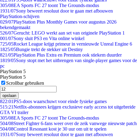
3
05/08
EA Sports FC 27 toont The Grounds-modus
19
31/07
Sony beweert resoluut door te gaan met afbouwen
PlayStation-schijven
0
29/07
PlayStation Plus Monthly Games voor augustus 2026
bekendgemaakt
5
26/07
Gerucht: LEGO werkt aan set van originele PlayStation 1
0
01/07
Sony sluit PS3 en Vita online winkel
7
25/05
Rocket League krijgt primeur in vernieuwde Unreal Engine 6
18
25/05
Bungie trekt de stekker uit Destiny
8
21/05
PlayStation Plus Extra en Premium ook stiekem duurder
18
19/05
Sony stopt met het uitbrengen van single-player games voor de
pc
PlayStation 5
PlayStation 5
Scrollbar gebruiken
opslaan
8
22:01
PS5-doos waarschuwt voor einde fysieke games
5
15:21
Netflix-abonnees krijgen exclusieve early access tot uitgebreide
GTA VI trailer
3
05/08
EA Sports FC 27 toont The Grounds-modus
5
04/08
Street Fighter 6-fans weer over de zeik vanwege nieuwste patch
5
04/08
Control Resonant kost je 30 uur om uit te spelen
19
31/07
Sony beweert resoluut door te gaan met afbouwen