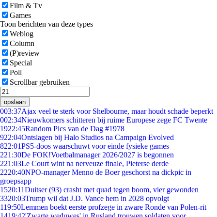
Film & Tv
Games
Toon berichten van deze types
Weblog
Column
(P)review
Special
Poll
Scrollbar gebruiken
opslaan
0
03:37
Ajax veel te sterk voor Shelbourne, maar houdt schade beperkt
0
02:34
Nieuwkomers schitteren bij ruime Europese zege FC Twente
19
22:45
Random Pics van de Dag #1978
9
22:04
Ontslagen bij Halo Studios na Campaign Evolved
8
22:01
PS5-doos waarschuwt voor einde fysieke games
2
21:30
De FOK!Voetbalmanager 2026/2027 is begonnen
2
21:03
Le Court wint na nerveuze finale, Pieterse derde
22
20:40
NPO-manager Menno de Boer geschorst na dickpic in
groepsapp
15
20:11
Duitser (93) crasht met quad tegen boom, vier gewonden
33
20:03
Trump wil dat J.D. Vance hem in 2028 opvolgt
1
19:50
Lemmen boekt eerste profzege in zware Ronde van Polen-rit
14
19:42
'Zwarte weduwes' in Rusland trouwen soldaten voor