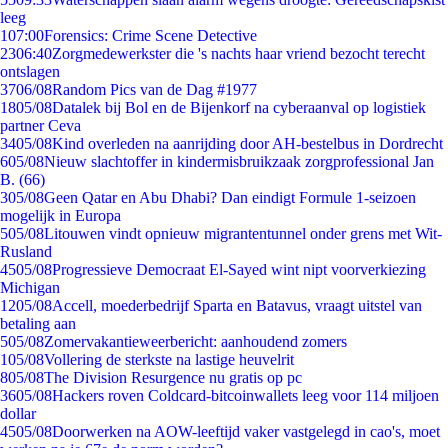
leeg
1
07:00
Forensics: Crime Scene Detective
23
06:40
Zorgmedewerkster die 's nachts haar vriend bezocht terecht
ontslagen
37
06/08
Random Pics van de Dag #1977
18
05/08
Datalek bij Bol en de Bijenkorf na cyberaanval op logistiek
partner Ceva
34
05/08
Kind overleden na aanrijding door AH-bestelbus in Dordrecht
6
05/08
Nieuw slachtoffer in kindermisbruikzaak zorgprofessional Jan
B. (66)
3
05/08
Geen Qatar en Abu Dhabi? Dan eindigt Formule 1-seizoen
mogelijk in Europa
5
05/08
Litouwen vindt opnieuw migrantentunnel onder grens met Wit-
Rusland
45
05/08
Progressieve Democraat El-Sayed wint nipt voorverkiezing
Michigan
12
05/08
Accell, moederbedrijf Sparta en Batavus, vraagt uitstel van
betaling aan
5
05/08
Zomervakantieweerbericht: aanhoudend zomers
1
05/08
Vollering de sterkste na lastige heuvelrit
8
05/08
The Division Resurgence nu gratis op pc
36
05/08
Hackers roven Coldcard-bitcoinwallets leeg voor 114 miljoen
dollar
45
05/08
Doorwerken na AOW-leeftijd vaker vastgelegd in cao's, moet