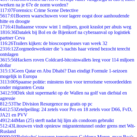
werken na je 67e de norm worden?
1
17:07
Forensics: Crime Scene Detective
56
17:01
Boeren waarschuwen voor lagere oogst door aanhoudende
hitte en droogte
17
16:41
Italiaanse vrouw wint 1 miljoen, gooit kraslot per abuis weg
18
16:36
Datalek bij Bol en de Bijenkorf na cyberaanval op logistiek
partner Ceva
1
16:26
Trailers kijken: de bioscoopreleases van week 32
23
16:12
Zorgmedewerkster die 's nachts haar vriend bezocht terecht
ontslagen
36
15:56
Hackers roven Coldcard-bitcoinwallets leeg voor 114 miljoen
dollar
3
15:13
Geen Qatar en Abu Dhabi? Dan eindigt Formule 1-seizoen
mogelijk in Europa
31
13:00
Spaanse politie: minstens tien voor terrorisme veroordeelden
onder migranten Ceuta
34
12:59
Dirk sluit supermarkt op de Wallen na golf van diefstal en
agressie
8
12:53
The Division Resurgence nu gratis op pc
64
12:53
Zetelpeiling: 24 zetels voor Pro en 18 zetels voor D66, FvD,
JA21 en PVV
49
12:44
Man (25) sterft nadat hij lijm als condoom gebruikt
5
12:43
Litouwen vindt opnieuw migrantentunnel onder grens met Wit-
Rusland
90
09:59
'Belgische' jongeren terroriseren Galderse Meren, maar Boa's