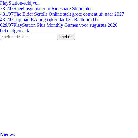
PlayStation-schijven
3
31/07
Speel psychiater in Rideshare Stimulator
4
31/07
The Elder Scrolls Online stelt grote content uit naar 2027
4
31/07
Topman EA nog rijker dankzij Battlefield 6
0
29/07
PlayStation Plus Monthly Games voor augustus 2026
bekendgemaakt
Nieuws