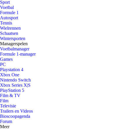
Sport
Voetbal
Formule 1
Autosport
Tennis
Wielrennen
Schaatsen
Wintersporten
Managerspelen
Voetbalmanager
Formule 1-manager
Games
PC
Playstation 4
Xbox One
Nintendo Switch
Xbox Series X|S
PlayStation 5
Film & TV
Film
Televisie
Trailers en Videos
Bioscoopagenda
Forum
Meer