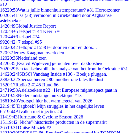
#12
162
20:58
Wat is jullie binnenhuistemperatuur? #81 Horrorzomer
60
20:54
Lisa (38) vermoord in Griekenland door Afghaanse
asielzoeker
14
20:49
Global Justice Report
1
20:44
+5 telspel #144 Keer 5 =
1
20:44
+9 telspel #74
99
20:42
+7 telspel #95
120
20:42
Teltopic #1558 tel door en door en door....
2
20:37
Jerney Kaagman overleden
120
20:36
Nederland toen
42
20:35
[Eva vd Wijdeven] geruchten over dakloosheid
70
20:29
Een tactische/militaire analyse van het front in Oekraïne #31
146
20:24
[SBS6] Vandaag Inside #136 - Boekje pluggen.
238
20:22
Speciaalbieren #80: another one bites the dust
15
20:17
Radio 2 #145 Ruud 66
247
19:58
Asielzoekers #22 : Het Europese migratiepact gaat in
242
19:53
Nederlandstalige muziektopic #13
166
19:49
Voorspel hier het warmtegetal van 2026
22
19:45
[Dagboek] Mijn struggles in het dagelijks leven
65
19:44
Afvallen met injecties #4
114
19:43
Hurricane & Cyclone Season 2026
151
19:42
"Niche"-historische producten in de supermarkt
265
19:31
Duitse Muziek #2
132
19:30
[DRT SC] #6: RendacGoden sponsored by TONZON