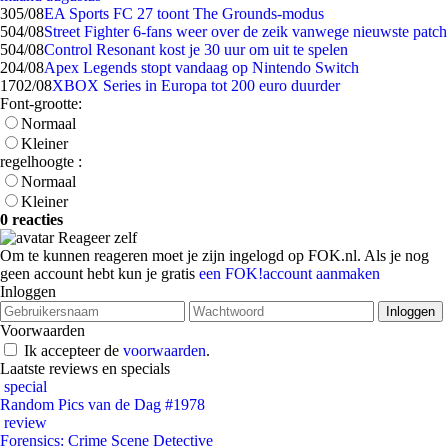
3
05/08
EA Sports FC 27 toont The Grounds-modus
5
04/08
Street Fighter 6-fans weer over de zeik vanwege nieuwste patch
5
04/08
Control Resonant kost je 30 uur om uit te spelen
2
04/08
Apex Legends stopt vandaag op Nintendo Switch
17
02/08
XBOX Series in Europa tot 200 euro duurder
Font-grootte:
Normaal
Kleiner
regelhoogte :
Normaal
Kleiner
0 reacties
Reageer zelf
Om te kunnen reageren moet je zijn ingelogd op FOK.nl. Als je nog
geen account hebt kun je gratis
een FOK!account aanmaken
Inloggen
Voorwaarden
Ik accepteer de
voorwaarden
.
Laatste reviews en specials
special
Random Pics van de Dag #1978
review
Forensics: Crime Scene Detective