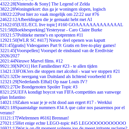
43
22:28
[Nintendo & Sony] The Legend of Zelda
38
22:28
Woningtekort: dus ga je woningen slopen, logisch
180
22:22
Post hier zo vaak mogelijk om 22:22 uur #76
246
22:12
Afbeeldingen die je gemaakt hebt met AI
216
22:05
[UEL/ECL live topic] #160 GOAAAAAAAAAAAAAL
5
21:58
[Boekbespreking] Yesteryear - Caro Claire Burke
193
21:57
Politieke meme's en spotprenten #11
129
21:50
[WLR SC #417] Nieuw deel openen was kaputt
8
21:45
[gratis] Videogames Part 9: Gratis en free-to-play games!
32
21:45
[Voorspellen] Voorspel de eindstand van de Eredivisie
2026/2027
20
21:44
Nieuwe Marvel films. #12
99
21:39
[NPO1] Het Familiediner #23 - te allen tijden
134
21:33
FOK!ers die stoppen met alcohol - waar we stoppen #21
65
21:32
De neergang van Duitsland als lichtend voorbeeld #3
123
21:29
[Nederlands Elftal] Op naar Louis IV?
69
21:27
De Bondgenoten Spoiler Topic #3
83
21:25
UEFA kondigt boycot van FIFA-competities aan vanwege
plan Infantino
140
21:19
Zaken waar je je echt dood aan ergert #17 - Werklui
68
21:18
Spaanstalige nummers #34 A que calor nos pasaremos por el
verano?
111
21:17
[Wielrennen #616] Brennan!
270
21:15
Het enige echte LEGO-topic #45 LEGOOOOOOOOOOO
169
21:13
Wat is op dit moment volgens jou de meest irritante reclame?