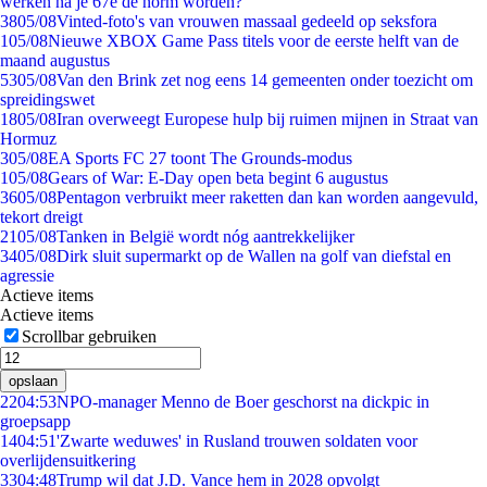
werken na je 67e de norm worden?
38
05/08
Vinted-foto's van vrouwen massaal gedeeld op seksfora
1
05/08
Nieuwe XBOX Game Pass titels voor de eerste helft van de
maand augustus
53
05/08
Van den Brink zet nog eens 14 gemeenten onder toezicht om
spreidingswet
18
05/08
Iran overweegt Europese hulp bij ruimen mijnen in Straat van
Hormuz
3
05/08
EA Sports FC 27 toont The Grounds-modus
1
05/08
Gears of War: E-Day open beta begint 6 augustus
36
05/08
Pentagon verbruikt meer raketten dan kan worden aangevuld,
tekort dreigt
21
05/08
Tanken in België wordt nóg aantrekkelijker
34
05/08
Dirk sluit supermarkt op de Wallen na golf van diefstal en
agressie
Actieve items
Actieve items
Scrollbar gebruiken
opslaan
22
04:53
NPO-manager Menno de Boer geschorst na dickpic in
groepsapp
14
04:51
'Zwarte weduwes' in Rusland trouwen soldaten voor
overlijdensuitkering
33
04:48
Trump wil dat J.D. Vance hem in 2028 opvolgt