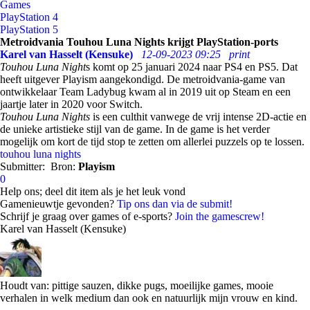
Games
PlayStation 4
PlayStation 5
Metroidvania Touhou Luna Nights krijgt PlayStation-ports
Karel van Hasselt (Kensuke)
12-09-2023 09:25
print
Touhou Luna Night
s komt op 25 januari 2024 naar PS4 en PS5. Dat
heeft uitgever Playism aangekondigd. De metroidvania-game van
ontwikkelaar Team Ladybug kwam al in 2019 uit op Steam en een
jaartje later in 2020 voor Switch.
Touhou Luna Nights
is een culthit vanwege de vrij intense 2D-actie en
de unieke artistieke stijl van de game. In de game is het verder
mogelijk om kort de tijd stop te zetten om allerlei puzzels op te lossen.
touhou luna nights
Submitter:
Bron:
Playism
0
Help ons; deel dit item als je het leuk vond
Gamenieuwtje gevonden?
Tip ons dan via de submit!
Schrijf je graag over games of e-sports?
Join the gamescrew!
Karel van Hasselt (Kensuke)
Houdt van: pittige sauzen, dikke pugs, moeilijke games, mooie
verhalen in welk medium dan ook en natuurlijk mijn vrouw en kind.