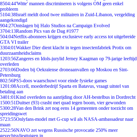
85
04:44
'Witte' mannen discrimineren is volgens OM geen enkel
probleem
51
04:38
Israël meldt dood twee militairen in Zuid-Libanon, vergelding
aangekondigd
9
04:27
Ontslagen bij Halo Studios na Campaign Evolved
37
04:13
Random Pics van de Dag #1977
5
04:04
Netflix-abonnees krijgen exclusieve early access tot uitgebreide
GTA VI trailer
33
04:01
Wakker Dier dient klacht in tegen insectenfabriek Protix om
duurzaamheidsclaims
12
03:56
Zangeres en Idols-jurylid Jerney Kaagman op 79-jarige leeftijd
overleden
27
03:06
Doden bij Oekraïense droneaanvallen op Moskou en Sint-
Petersburg
8
02:56
PS5-doos waarschuwt voor einde fysieke games
12
01:08
Accell, moederbedrijf Sparta en Batavus, vraagt uitstel van
betaling aan
34
01:01
Kind overleden na aanrijding door AH-bestelbus in Dordrecht
15
00:51
Duitser (93) crasht met quad tegen boom, vier gewonden
53
00:28
Van den Brink zet nog eens 14 gemeenten onder toezicht om
spreidingswet
57
23:55
Onlyfans-model met G-cup wil als NASA-ambassadeur naar
maan
25
22:56
NAVO zet wegens Russische provocatie 250% meer
gevechtsvliegtuigen in