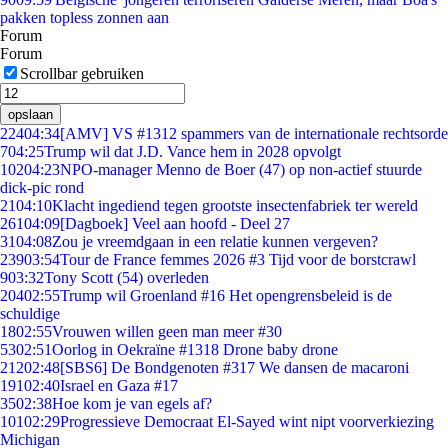
pakken topless zonnen aan
Forum
Forum
Scrollbar gebruiken
opslaan
224
04:34
[AMV] VS #1312 spammers van de internationale rechtsorde
7
04:25
Trump wil dat J.D. Vance hem in 2028 opvolgt
102
04:23
NPO-manager Menno de Boer (47) op non-actief stuurde
dick-pic rond
21
04:10
Klacht ingediend tegen grootste insectenfabriek ter wereld
261
04:09
[Dagboek] Veel aan hoofd - Deel 27
31
04:08
Zou je vreemdgaan in een relatie kunnen vergeven?
239
03:54
Tour de France femmes 2026 #3 Tijd voor de borstcrawl
9
03:32
Tony Scott (54) overleden
204
02:55
Trump wil Groenland #16 Het opengrensbeleid is de
schuldige
18
02:55
Vrouwen willen geen man meer #30
53
02:51
Oorlog in Oekraïne #1318 Drone baby drone
212
02:48
[SBS6] De Bondgenoten #317 We dansen de macaroni
191
02:40
Israel en Gaza #17
35
02:38
Hoe kom je van egels af?
101
02:29
Progressieve Democraat El-Sayed wint nipt voorverkiezing
Michigan