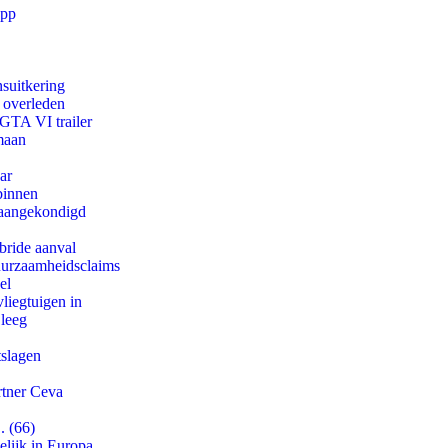
app
suitkering
d overleden
 GTA VI trailer
maan
ar
binnen
g aangekondigd
bride aanval
duurzaamheidsclaims
el
iegtuigen in
 leeg
tslagen
rtner Ceva
. (66)
lijk in Europa