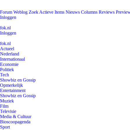
Forum
Weblog
Zoek
Actieve Items
Nieuws
Columns
Reviews
Previe
Inloggen
fok.nl
Inloggen
fok.nl
Actueel
Nederland
Internationaal
Economie
Politiek
Tech
Showbiz en Gossip
Opmerkelijk
Entertainment
Showbiz en Gossip
Muziek
Film
Televisie
Media & Cultuur
Bioscoopagenda
Sport