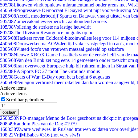
5
05/08
Litouwen vindt opnieuw migrantentunnel onder grens met Wit-
45
05/08
Progressieve Democraat El-Sayed wint nipt voorverkiezing M
12
05/08
Accell, moederbedrijf Sparta en Batavus, vraagt uitstel van bet
5
05/08
Zomervakantieweerbericht: aanhoudend zomers
1
05/08
Vollering de sterkste na lastige heuvelrit
8
05/08
The Division Resurgence nu gratis op pc
36
05/08
Hackers roven Coldcard-bitcoinwallets leeg voor 114 miljoen d
45
05/08
Doorwerken na AOW-leeftijd vaker vastgelegd in cao's, moet
38
05/08
Vinted-foto's van vrouwen massaal gedeeld op seksfora
1
05/08
Nieuwe XBOX Game Pass titels voor de eerste helft van de ma
53
05/08
Van den Brink zet nog eens 14 gemeenten onder toezicht om s
18
05/08
Iran overweegt Europese hulp bij ruimen mijnen in Straat va
3
05/08
EA Sports FC 27 toont The Grounds-modus
1
05/08
Gears of War: E-Day open beta begint 6 augustus
36
05/08
Pentagon verbruikt meer raketten dan kan worden aangevuld, t
Actieve items
Actieve items
Scrollbar gebruiken
opslaan
25
08:50
NPO-manager Menno de Boer geschorst na dickpic in groeps
8
08:49
Random Pics van de Dag #1979
16
08:38
'Zwarte weduwes' in Rusland trouwen soldaten voor overlijden
1
08:22
VrijMiBabes #316 (not very sfw!)