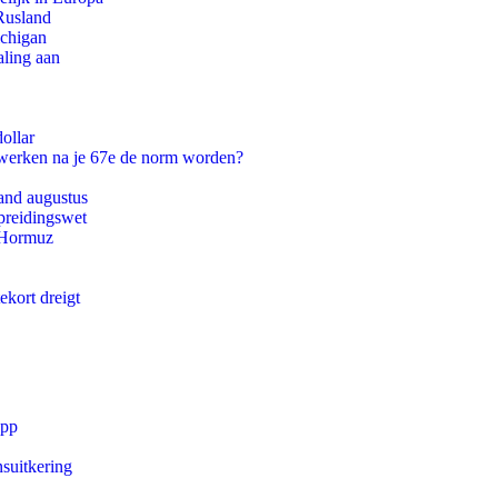
Rusland
ichigan
aling aan
ollar
 werken na je 67e de norm worden?
and augustus
preidingswet
n Hormuz
ekort dreigt
app
suitkering