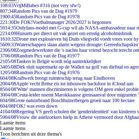
1
08:03
VrijMiBabes #316 (not very sfw!)
8
07:34
Random Pics van de Dag #1979
19
00:45
Random Pics van de Dag #1978
2
21:30
De FOK!Voetbalmanager 2026/2027 is begonnen
59
14:35
Onlyfans-model met G-cup wil als NASA-ambassadeur naar 
22
14:09
Huisarts per direct uit vak gezet om ernstig alcoholmisbruik
16
10:32
Drone met explosieven bij Duits vliegveld voedt vrees voor hy
56
09:33
Waterschappen slaan alarm wegens droogte: Gereedschapskist
23
06/08
Zorgmedewerkster die 's nachts haar vriend bezocht terecht on
37
06/08
Random Pics van de Dag #1977
21
05/08
Tanken in België wordt nóg aantrekkelijker
34
05/08
Dirk sluit supermarkt op de Wallen na golf van diefstal en agre
12
05/08
Random Pics van de Dag #1976
6
04/08
Kraftwerk brengt ruimteschip terug naar Eindhoven
20
04/08
Apple vecht Britse eis tot inbouwen backdoor in iCloud aan
85
04/08
'Witte' mannen discrimineren is volgens OM geen enkel probl
30
04/08
Ceuta-leider noemt Marokkaanse grensaanval door migranten 
6
04/08
Grote natuurbrand Boschhuizerbergen groeit naar 100 hectare
6
04/08
FOK! was even down
41
04/08
Regering VS geeft scholen die 'genderidentiteit' van kinderen
59
04/08
Vrouw die asielzoekers hielp in Athene vermoord door Afghaa
Laatste items
Laatste items
Toon berichten uit deze thema's