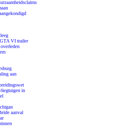
duurzaamheidsclaims
maan
g aangekondigd
 leeg
 GTA VI trailer
 overleden
eem
rsburg
aling aan
preidingswet
iegtuigen in
el
ichigan
bride aanval
ar
binnen