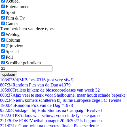
Actueel
Entertainment
Sport
Film & Tv
Games
Toon berichten van deze types
Weblog
Column
(P)review
Special
Poll
Scrollbar gebruiken
opslaan
1
08:03
VrijMiBabes #316 (not very sfw!)
8
07:34
Random Pics van de Dag #1979
1
05:00
Trailers kijken: de bioscoopreleases van week 32
0
03:37
Ajax veel te sterk voor Shelbourne, maar houdt schade beperkt
0
02:34
Nieuwkomers schitteren bij ruime Europese zege FC Twente
19
00:45
Random Pics van de Dag #1978
9
22:04
Ontslagen bij Halo Studios na Campaign Evolved
10
22:01
PS5-doos waarschuwt voor einde fysieke games
2
21:30
De FOK!Voetbalmanager 2026/2027 is begonnen
2
21:03
Le Court wint na nerveuze finale, Pieterse derde