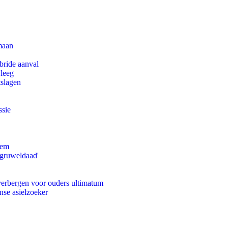
maan
bride aanval
 leeg
tslagen
ssie
eem
'gruweldaad'
 verbergen voor ouders ultimatum
nse asielzoeker