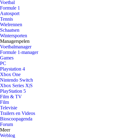
Voetbal
Formule 1
Autosport
Tennis
Wielrennen
Schaatsen
Wintersporten
Managerspelen
Voetbalmanager
Formule 1-manager
Games
PC
Playstation 4
Xbox One
Nintendo Switch
Xbox Series X|S
PlayStation 5
Film & TV
Film
Televisie
Trailers en Videos
Bioscoopagenda
Forum
Meer
Weblog