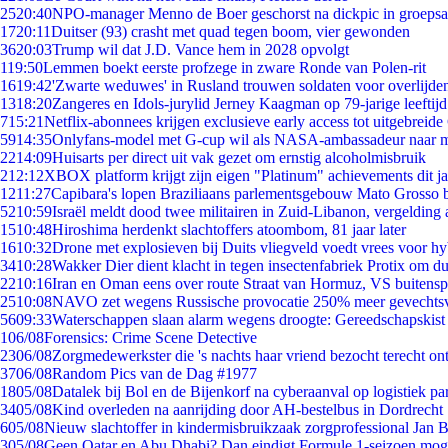
25
20:40
NPO-manager Menno de Boer geschorst na dickpic in groeps
17
20:11
Duitser (93) crasht met quad tegen boom, vier gewonden
36
20:03
Trump wil dat J.D. Vance hem in 2028 opvolgt
1
19:50
Lemmen boekt eerste profzege in zware Ronde van Polen-rit
16
19:42
'Zwarte weduwes' in Rusland trouwen soldaten voor overlijden
13
18:20
Zangeres en Idols-jurylid Jerney Kaagman op 79-jarige leeftij
7
15:21
Netflix-abonnees krijgen exclusieve early access tot uitgebreide
59
14:35
Onlyfans-model met G-cup wil als NASA-ambassadeur naar 
22
14:09
Huisarts per direct uit vak gezet om ernstig alcoholmisbruik
2
12:12
XBOX platform krijgt zijn eigen "Platinum" achievements dit ja
12
11:27
Capibara's lopen Braziliaans parlementsgebouw Mato Grosso 
52
10:59
Israël meldt dood twee militairen in Zuid-Libanon, vergeldin
15
10:48
Hiroshima herdenkt slachtoffers atoombom, 81 jaar later
16
10:32
Drone met explosieven bij Duits vliegveld voedt vrees voor hy
34
10:28
Wakker Dier dient klacht in tegen insectenfabriek Protix om 
22
10:16
Iran en Oman eens over route Straat van Hormuz, VS buitensp
25
10:08
NAVO zet wegens Russische provocatie 250% meer gevechtsvl
56
09:33
Waterschappen slaan alarm wegens droogte: Gereedschapskist
1
06/08
Forensics: Crime Scene Detective
23
06/08
Zorgmedewerkster die 's nachts haar vriend bezocht terecht on
37
06/08
Random Pics van de Dag #1977
18
05/08
Datalek bij Bol en de Bijenkorf na cyberaanval op logistiek pa
34
05/08
Kind overleden na aanrijding door AH-bestelbus in Dordrecht
6
05/08
Nieuw slachtoffer in kindermisbruikzaak zorgprofessional Jan B
3
05/08
Geen Qatar en Abu Dhabi? Dan eindigt Formule 1-seizoen moge