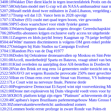
34
08:18
Wakker Dier dient klacht in tegen insectenfabriek Protix om 
59
07:58
Onlyfans-model met G-cup wil als NASA-ambassadeur naar 
52
07:28
Israël meldt dood twee militairen in Zuid-Libanon, vergeldin
36
07:17
Trump wil dat J.D. Vance hem in 2028 opvolgt
17
07:13
Duitser (93) crasht met quad tegen boom, vier gewonden
10
06:59
PS5-doos waarschuwt voor einde fysieke games
56
06:33
Waterschappen slaan alarm wegens droogte: Gereedschapskist
7
06:28
Netflix-abonnees krijgen exclusieve early access tot uitgebreide
13
06:11
Zangeres en Idols-jurylid Jerney Kaagman op 79-jarige leeftijd
85
04:44
'Witte' mannen discrimineren is volgens OM geen enkel probl
9
04:27
Ontslagen bij Halo Studios na Campaign Evolved
37
04:13
Random Pics van de Dag #1977
27
03:06
Doden bij Oekraïense droneaanvallen op Moskou en Sint-Pete
12
01:08
Accell, moederbedrijf Sparta en Batavus, vraagt uitstel van bet
34
01:01
Kind overleden na aanrijding door AH-bestelbus in Dordrecht
53
00:28
Van den Brink zet nog eens 14 gemeenten onder toezicht om s
25
22:56
NAVO zet wegens Russische provocatie 250% meer gevechtsvl
22
22:50
Iran en Oman eens over route Straat van Hormuz, VS buitensp
2
22:17
Le Court wint na nerveuze finale, Pieterse derde
45
21:00
Progressieve Democraat El-Sayed wint nipt voorverkiezing M
16
21:00
Drone met explosieven bij Duits vliegveld voedt vrees voor hy
2
20:58
XBOX platform krijgt zijn eigen "Platinum" achievements dit ja
12
20:48
Capibara's lopen Braziliaans parlementsgebouw Mato Grosso 
5
20:30
Zomervakantieweerbericht: aanhoudend zomers
1
20:21
Lemmen boekt eerste profzege in zware Ronde van Polen-rit