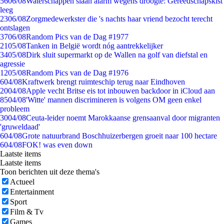
56
06/08
Waterschappen slaan alarm wegens droogte: Gereedschapskist
leeg
23
06/08
Zorgmedewerkster die 's nachts haar vriend bezocht terecht
ontslagen
37
06/08
Random Pics van de Dag #1977
21
05/08
Tanken in België wordt nóg aantrekkelijker
34
05/08
Dirk sluit supermarkt op de Wallen na golf van diefstal en
agressie
12
05/08
Random Pics van de Dag #1976
6
04/08
Kraftwerk brengt ruimteschip terug naar Eindhoven
20
04/08
Apple vecht Britse eis tot inbouwen backdoor in iCloud aan
85
04/08
'Witte' mannen discrimineren is volgens OM geen enkel
probleem
30
04/08
Ceuta-leider noemt Marokkaanse grensaanval door migranten
'gruweldaad'
6
04/08
Grote natuurbrand Boschhuizerbergen groeit naar 100 hectare
6
04/08
FOK! was even down
Laatste items
Laatste items
Toon berichten uit deze thema's
Actueel
Entertainment
Sport
Film & Tv
Games