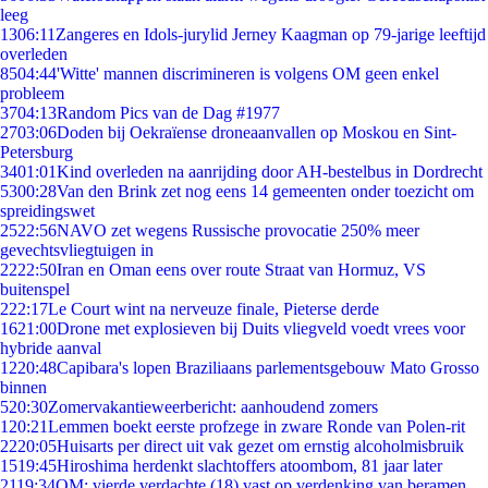
leeg
13
06:11
Zangeres en Idols-jurylid Jerney Kaagman op 79-jarige leeftijd
overleden
85
04:44
'Witte' mannen discrimineren is volgens OM geen enkel
probleem
37
04:13
Random Pics van de Dag #1977
27
03:06
Doden bij Oekraïense droneaanvallen op Moskou en Sint-
Petersburg
34
01:01
Kind overleden na aanrijding door AH-bestelbus in Dordrecht
53
00:28
Van den Brink zet nog eens 14 gemeenten onder toezicht om
spreidingswet
25
22:56
NAVO zet wegens Russische provocatie 250% meer
gevechtsvliegtuigen in
22
22:50
Iran en Oman eens over route Straat van Hormuz, VS
buitenspel
2
22:17
Le Court wint na nerveuze finale, Pieterse derde
16
21:00
Drone met explosieven bij Duits vliegveld voedt vrees voor
hybride aanval
12
20:48
Capibara's lopen Braziliaans parlementsgebouw Mato Grosso
binnen
5
20:30
Zomervakantieweerbericht: aanhoudend zomers
1
20:21
Lemmen boekt eerste profzege in zware Ronde van Polen-rit
22
20:05
Huisarts per direct uit vak gezet om ernstig alcoholmisbruik
15
19:45
Hiroshima herdenkt slachtoffers atoombom, 81 jaar later
21
19:34
OM: vierde verdachte (18) vast op verdenking van beramen