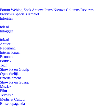
Forum
Weblog
Zoek
Actieve Items
Nieuws
Columns
Reviews
Previews
Specials
Archief
Inloggen
fok.nl
Inloggen
fok.nl
Actueel
Nederland
Internationaal
Economie
Politiek
Tech
Showbiz en Gossip
Opmerkelijk
Entertainment
Showbiz en Gossip
Muziek
Film
Televisie
Media & Cultuur
Bioscoopagenda