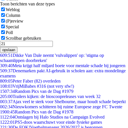
Toon berichten van deze types
Weblog
Column
(P)review
Special
Poll
Scrollbar gebruiken
opslaan
6
09:51
Dikke Van Dale neemt 'vulvalippen' op: 'stigma op
schaamlippen doorbreken'
3
09:40
Meta krijgt half miljard boete voor mentale schade bij jongeren
5
09:37
Denemarken pakt AI-gebruik in scholen aan: extra mondelinge
examens
8
09:05
Peter Faber (82) overleden
1
08:03
VrijMiBabes #316 (not very sfw!)
15
07:34
Random Pics van de Dag #1979
2
05:00
Trailers kijken: de bioscoopreleases van week 32
0
03:37
Ajax veel te sterk voor Shelbourne, maar houdt schade beperkt
0
02:34
Nieuwkomers schitteren bij ruime Europese zege FC Twente
19
00:45
Random Pics van de Dag #1978
11
22:04
Ontslagen bij Halo Studios na Campaign Evolved
12
22:01
PS5-doos waarschuwt voor einde fysieke games
2
21:30
De FOK!Voetbalmanager 2026/2027 is begonnen