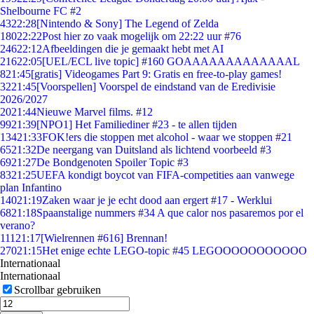
Shelbourne FC #2
43
22:28
[Nintendo & Sony] The Legend of Zelda
180
22:22
Post hier zo vaak mogelijk om 22:22 uur #76
246
22:12
Afbeeldingen die je gemaakt hebt met AI
216
22:05
[UEL/ECL live topic] #160 GOAAAAAAAAAAAAAL
8
21:45
[gratis] Videogames Part 9: Gratis en free-to-play games!
32
21:45
[Voorspellen] Voorspel de eindstand van de Eredivisie
2026/2027
20
21:44
Nieuwe Marvel films. #12
99
21:39
[NPO1] Het Familiediner #23 - te allen tijden
134
21:33
FOK!ers die stoppen met alcohol - waar we stoppen #21
65
21:32
De neergang van Duitsland als lichtend voorbeeld #3
69
21:27
De Bondgenoten Spoiler Topic #3
83
21:25
UEFA kondigt boycot van FIFA-competities aan vanwege
plan Infantino
140
21:19
Zaken waar je je echt dood aan ergert #17 - Werklui
68
21:18
Spaanstalige nummers #34 A que calor nos pasaremos por el
verano?
111
21:17
[Wielrennen #616] Brennan!
270
21:15
Het enige echte LEGO-topic #45 LEGOOOOOOOOOOO
Internationaal
Internationaal
Scrollbar gebruiken