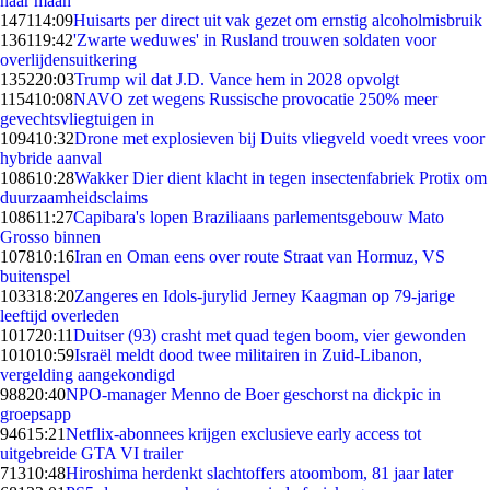
naar maan
1471
14:09
Huisarts per direct uit vak gezet om ernstig alcoholmisbruik
1361
19:42
'Zwarte weduwes' in Rusland trouwen soldaten voor
overlijdensuitkering
1352
20:03
Trump wil dat J.D. Vance hem in 2028 opvolgt
1154
10:08
NAVO zet wegens Russische provocatie 250% meer
gevechtsvliegtuigen in
1094
10:32
Drone met explosieven bij Duits vliegveld voedt vrees voor
hybride aanval
1086
10:28
Wakker Dier dient klacht in tegen insectenfabriek Protix om
duurzaamheidsclaims
1086
11:27
Capibara's lopen Braziliaans parlementsgebouw Mato
Grosso binnen
1078
10:16
Iran en Oman eens over route Straat van Hormuz, VS
buitenspel
1033
18:20
Zangeres en Idols-jurylid Jerney Kaagman op 79-jarige
leeftijd overleden
1017
20:11
Duitser (93) crasht met quad tegen boom, vier gewonden
1010
10:59
Israël meldt dood twee militairen in Zuid-Libanon,
vergelding aangekondigd
988
20:40
NPO-manager Menno de Boer geschorst na dickpic in
groepsapp
946
15:21
Netflix-abonnees krijgen exclusieve early access tot
uitgebreide GTA VI trailer
713
10:48
Hiroshima herdenkt slachtoffers atoombom, 81 jaar later