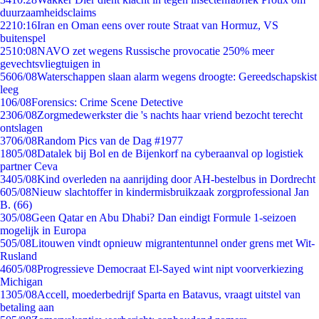
duurzaamheidsclaims
22
10:16
Iran en Oman eens over route Straat van Hormuz, VS
buitenspel
25
10:08
NAVO zet wegens Russische provocatie 250% meer
gevechtsvliegtuigen in
56
06/08
Waterschappen slaan alarm wegens droogte: Gereedschapskist
leeg
1
06/08
Forensics: Crime Scene Detective
23
06/08
Zorgmedewerkster die 's nachts haar vriend bezocht terecht
ontslagen
37
06/08
Random Pics van de Dag #1977
18
05/08
Datalek bij Bol en de Bijenkorf na cyberaanval op logistiek
partner Ceva
34
05/08
Kind overleden na aanrijding door AH-bestelbus in Dordrecht
6
05/08
Nieuw slachtoffer in kindermisbruikzaak zorgprofessional Jan
B. (66)
3
05/08
Geen Qatar en Abu Dhabi? Dan eindigt Formule 1-seizoen
mogelijk in Europa
5
05/08
Litouwen vindt opnieuw migrantentunnel onder grens met Wit-
Rusland
46
05/08
Progressieve Democraat El-Sayed wint nipt voorverkiezing
Michigan
13
05/08
Accell, moederbedrijf Sparta en Batavus, vraagt uitstel van
betaling aan