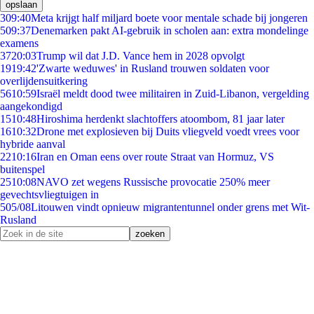
opslaan
3
09:40
Meta krijgt half miljard boete voor mentale schade bij jongeren
5
09:37
Denemarken pakt AI-gebruik in scholen aan: extra mondelinge
examens
37
20:03
Trump wil dat J.D. Vance hem in 2028 opvolgt
19
19:42
'Zwarte weduwes' in Rusland trouwen soldaten voor
overlijdensuitkering
56
10:59
Israël meldt dood twee militairen in Zuid-Libanon, vergelding
aangekondigd
15
10:48
Hiroshima herdenkt slachtoffers atoombom, 81 jaar later
16
10:32
Drone met explosieven bij Duits vliegveld voedt vrees voor
hybride aanval
22
10:16
Iran en Oman eens over route Straat van Hormuz, VS
buitenspel
25
10:08
NAVO zet wegens Russische provocatie 250% meer
gevechtsvliegtuigen in
5
05/08
Litouwen vindt opnieuw migrantentunnel onder grens met Wit-
Rusland