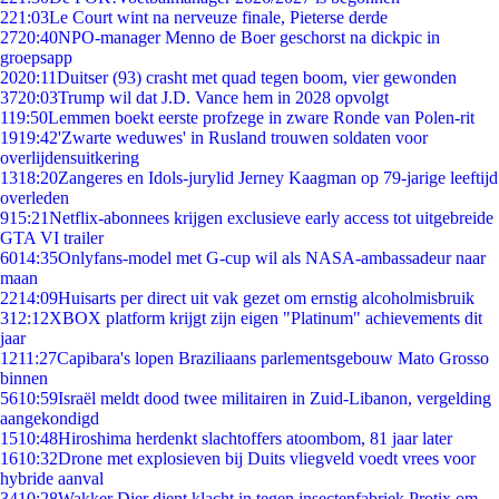
2
21:03
Le Court wint na nerveuze finale, Pieterse derde
27
20:40
NPO-manager Menno de Boer geschorst na dickpic in
groepsapp
20
20:11
Duitser (93) crasht met quad tegen boom, vier gewonden
37
20:03
Trump wil dat J.D. Vance hem in 2028 opvolgt
1
19:50
Lemmen boekt eerste profzege in zware Ronde van Polen-rit
19
19:42
'Zwarte weduwes' in Rusland trouwen soldaten voor
overlijdensuitkering
13
18:20
Zangeres en Idols-jurylid Jerney Kaagman op 79-jarige leeftijd
overleden
9
15:21
Netflix-abonnees krijgen exclusieve early access tot uitgebreide
GTA VI trailer
60
14:35
Onlyfans-model met G-cup wil als NASA-ambassadeur naar
maan
22
14:09
Huisarts per direct uit vak gezet om ernstig alcoholmisbruik
3
12:12
XBOX platform krijgt zijn eigen "Platinum" achievements dit
jaar
12
11:27
Capibara's lopen Braziliaans parlementsgebouw Mato Grosso
binnen
56
10:59
Israël meldt dood twee militairen in Zuid-Libanon, vergelding
aangekondigd
15
10:48
Hiroshima herdenkt slachtoffers atoombom, 81 jaar later
16
10:32
Drone met explosieven bij Duits vliegveld voedt vrees voor
hybride aanval
34
10:28
Wakker Dier dient klacht in tegen insectenfabriek Protix om