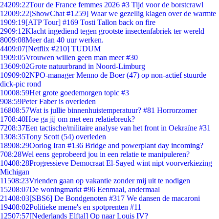
242
09:22
Tour de France femmes 2026 #3 Tijd voor de borstcrawl
120
09:22
[ShowChat #1259] Waar we gezellig klagen over de warmte
19
09:19
[ATP Tour] #169 Tosti Tallon back on fire
29
09:12
Klacht ingediend tegen grootste insectenfabriek ter wereld
80
09:08
Meer dan 40 uur werken.
44
09:07
[Netflix #210] TUDUM
19
09:05
Vrouwen willen geen man meer #30
136
09:02
Grote natuurbrand in Noord-Limburg
109
09:02
NPO-manager Menno de Boer (47) op non-actief stuurde
dick-pic rond
100
08:59
Het grote goedemorgen topic #3
9
08:59
Peter Faber is overleden
168
08:57
Wat is jullie binnenhuistemperatuur? #81 Horrorzomer
17
08:40
Hoe ga jij om met een relatiebreuk?
72
08:37
Een tactische/militaire analyse van het front in Oekraïne #31
13
08:35
Tony Scott (54) overleden
189
08:29
Oorlog Iran #136 Bridge and powerplant day incoming?
7
08:28
Wel eens geprobeerd jou in een relatie te manipuleren?
104
08:28
Progressieve Democraat El-Sayed wint nipt voorverkiezing
Michigan
115
08:23
Vrienden gaan op vakantie zonder mij uit te nodigen
152
08:07
De woningmarkt #96 Eenmaal, andermaal
214
08:03
[SBS6] De Bondgenoten #317 We dansen de macaroni
194
08:02
Politieke meme's en spotprenten #11
125
07:57
[Nederlands Elftal] Op naar Louis IV?