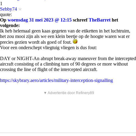
1
Sebby74
quote:
Op
woensdag 31 mei 2023 @ 12:15
schreef
TheBarret
het
volgende:
Ik heb helemaal geen kaas gegeten van de etiketten in het luchtruim,
het zou mooi zijn als we een klein beetje op de hoogte waren wat er
precies gezien wordt als goed of fout.
Voor een onderschept vliegtuig vliegen is dus fout:
DAY or NIGHT-An abrupt break-away maneuver from the intercepted
aircraft consisting of a climbing turn of 90 degrees or more without
crossing the line of flight of the intercepted aircraft.
https://skybrary.aero/articles/military-interception-signalling
▼ Advertentie door Refinery89