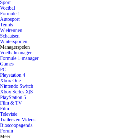
Sport
Voetbal
Formule 1
Autosport
Tennis
Wielrennen
Schaatsen
Wintersporten
Managerspelen
Voetbalmanager
Formule 1-manager
Games
PC
Playstation 4
Xbox One
Nintendo Switch
Xbox Series X|S
PlayStation 5
Film & TV
Film
Televisie
Trailers en Videos
Bioscoopagenda
Forum
Meer