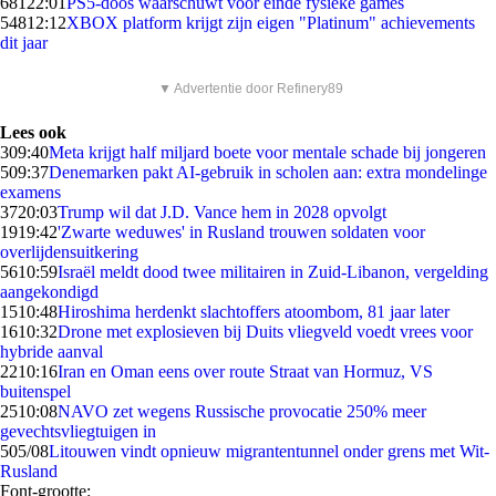
681
22:01
PS5-doos waarschuwt voor einde fysieke games
548
12:12
XBOX platform krijgt zijn eigen "Platinum" achievements
dit jaar
▼ Advertentie door Refinery89
Lees ook
3
09:40
Meta krijgt half miljard boete voor mentale schade bij jongeren
5
09:37
Denemarken pakt AI-gebruik in scholen aan: extra mondelinge
examens
37
20:03
Trump wil dat J.D. Vance hem in 2028 opvolgt
19
19:42
'Zwarte weduwes' in Rusland trouwen soldaten voor
overlijdensuitkering
56
10:59
Israël meldt dood twee militairen in Zuid-Libanon, vergelding
aangekondigd
15
10:48
Hiroshima herdenkt slachtoffers atoombom, 81 jaar later
16
10:32
Drone met explosieven bij Duits vliegveld voedt vrees voor
hybride aanval
22
10:16
Iran en Oman eens over route Straat van Hormuz, VS
buitenspel
25
10:08
NAVO zet wegens Russische provocatie 250% meer
gevechtsvliegtuigen in
5
05/08
Litouwen vindt opnieuw migrantentunnel onder grens met Wit-
Rusland
Font-grootte: