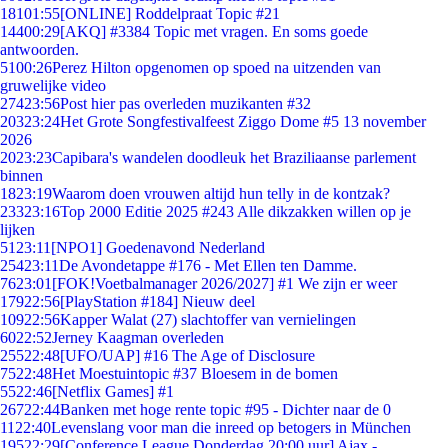
181
01:55
[ONLINE] Roddelpraat Topic #21
144
00:29
[AKQ] #3384 Topic met vragen. En soms goede
antwoorden.
51
00:26
Perez Hilton opgenomen op spoed na uitzenden van
gruwelijke video
274
23:56
Post hier pas overleden muzikanten #32
203
23:24
Het Grote Songfestivalfeest Ziggo Dome #5 13 november
2026
20
23:23
Capibara's wandelen doodleuk het Braziliaanse parlement
binnen
18
23:19
Waarom doen vrouwen altijd hun telly in de kontzak?
233
23:16
Top 2000 Editie 2025 #243 Alle dikzakken willen op je
lijken
51
23:11
[NPO1] Goedenavond Nederland
254
23:11
De Avondetappe #176 - Met Ellen ten Damme.
76
23:01
[FOK!Voetbalmanager 2026/2027] #1 We zijn er weer
179
22:56
[PlayStation #184] Nieuw deel
109
22:56
Kapper Walat (27) slachtoffer van vernielingen
60
22:52
Jerney Kaagman overleden
255
22:48
[UFO/UAP] #16 The Age of Disclosure
75
22:48
Het Moestuintopic #37 Bloesem in de bomen
55
22:46
[Netflix Games] #1
267
22:44
Banken met hoge rente topic #95 - Dichter naar de 0
11
22:40
Levenslang voor man die inreed op betogers in München
195
22:29
[Conference League Donderdag 20:00 uur] Ajax -