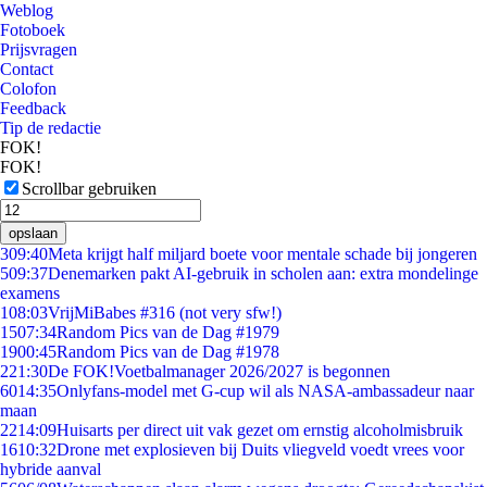
Weblog
Fotoboek
Prijsvragen
Contact
Colofon
Feedback
Tip de redactie
FOK!
FOK!
Scrollbar gebruiken
opslaan
3
09:40
Meta krijgt half miljard boete voor mentale schade bij jongeren
5
09:37
Denemarken pakt AI-gebruik in scholen aan: extra mondelinge
examens
1
08:03
VrijMiBabes #316 (not very sfw!)
15
07:34
Random Pics van de Dag #1979
19
00:45
Random Pics van de Dag #1978
2
21:30
De FOK!Voetbalmanager 2026/2027 is begonnen
60
14:35
Onlyfans-model met G-cup wil als NASA-ambassadeur naar
maan
22
14:09
Huisarts per direct uit vak gezet om ernstig alcoholmisbruik
16
10:32
Drone met explosieven bij Duits vliegveld voedt vrees voor
hybride aanval