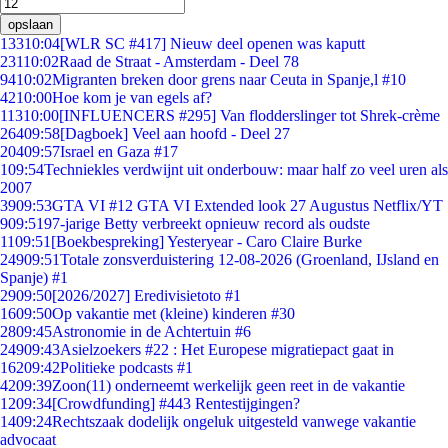
opslaan
133
10:04
[WLR SC #417] Nieuw deel openen was kaputt
231
10:02
Raad de Straat - Amsterdam - Deel 78
94
10:02
Migranten breken door grens naar Ceuta in Spanje,l #10
42
10:00
Hoe kom je van egels af?
113
10:00
[INFLUENCERS #295] Van flodderslinger tot Shrek-crème
264
09:58
[Dagboek] Veel aan hoofd - Deel 27
204
09:57
Israel en Gaza #17
1
09:54
Techniekles verdwijnt uit onderbouw: maar half zo veel uren als
2007
39
09:53
GTA VI #12 GTA VI Extended look 27 Augustus Netflix/YT
9
09:51
97-jarige Betty verbreekt opnieuw record als oudste
11
09:51
[Boekbespreking] Yesteryear - Caro Claire Burke
249
09:51
Totale zonsverduistering 12-08-2026 (Groenland, IJsland en
Spanje) #1
29
09:50
[2026/2027] Eredivisietoto #1
16
09:50
Op vakantie met (kleine) kinderen #30
28
09:45
Astronomie in de Achtertuin #6
249
09:43
Asielzoekers #22 : Het Europese migratiepact gaat in
162
09:42
Politieke podcasts #1
42
09:39
Zoon(11) onderneemt werkelijk geen reet in de vakantie
12
09:34
[Crowdfunding] #443 Rentestijgingen?
14
09:24
Rechtszaak dodelijk ongeluk uitgesteld vanwege vakantie
advocaat