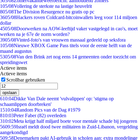
5
05/08
Zomervakantieweerbericht: aanhoudend zomers
1
05/08
Vollering de sterkste na lastige heuvelrit
8
05/08
The Division Resurgence nu gratis op pc
36
05/08
Hackers roven Coldcard-bitcoinwallets leeg voor 114 miljoen
dollar
45
05/08
Doorwerken na AOW-leeftijd vaker vastgelegd in cao's, moet
werken na je 67e de norm worden?
39
05/08
Vinted-foto's van vrouwen massaal gedeeld op seksfora
1
05/08
Nieuwe XBOX Game Pass titels voor de eerste helft van de
maand augustus
53
05/08
Van den Brink zet nog eens 14 gemeenten onder toezicht om
spreidingswet
Actieve items
Actieve items
Scrollbar gebruiken
opslaan
6
10:04
Dikke Van Dale neemt 'vulvalippen' op: 'stigma op
schaamlippen doorbreken'
15
10:04
Random Pics van de Dag #1979
8
10:03
Peter Faber (82) overleden
3
10:02
Meta krijgt half miljard boete voor mentale schade bij jongeren
56
09:59
Israël meldt dood twee militairen in Zuid-Libanon, vergelding
aangekondigd
5
09:58
Denemarken pakt AI-gebruik in scholen aan: extra mondelinge