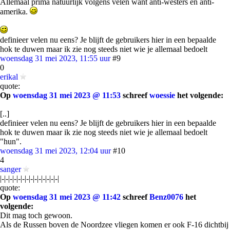
Allemaal prima natuurlijk volgens velen want anti-westers en anti-
amerika.
definieer velen nu eens? Je blijft de gebruikers hier in een bepaalde
hok te duwen maar ik zie nog steeds niet wie je allemaal bedoelt
woensdag 31 mei 2023, 11:55 uur
#9
0
erikal
quote:
Op
woensdag 31 mei 2023 @ 11:53
schreef
woessie
het volgende:
[..]
definieer velen nu eens? Je blijft de gebruikers hier in een bepaalde
hok te duwen maar ik zie nog steeds niet wie je allemaal bedoelt
"hun".
woensdag 31 mei 2023, 12:04 uur
#10
4
sanger
|-|-|-|-|-|-|-|-|-|-|-|-|-|-|
quote:
Op
woensdag 31 mei 2023 @ 11:42
schreef
Benz0076
het
volgende:
Dit mag toch gewoon.
Als de Russen boven de Noordzee vliegen komen er ook F-16 dichtbij