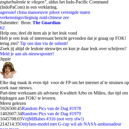
zogturbulentie te vliegen",
aldus het Indo-Pacific Command
(IndoPaCom) in een verklaring.
agressief
china
manoeuvre
piloot
verenigde staten
verkenningsvliegtuig
zuid-chinese zee
Submitter:
Bron:
The Guardian
62
Help ons; deel dit item als je het leuk vond
Heb je een leuk of interessant bericht gevonden dat je graag op FOK!
terug ziet?
Tip ons dan via de submit!
Zoek jij altijd de leukste nieuwtjes en kun je daar leuk over schrijven?
Meld je aan als nieuwsposter!
Jippie
Elke dag maak ik even tijd voor de FP om het internet af te struinen op
zoek naar nieuws.
Part-time werkzaam als adviseur Kwaliteit Arbo en Milieu, dus tijd om
bijdragen aan FOK! te leveren.
Meest gelezen
59265
00:45
Random Pics van de Dag #1978
14026
07:34
Random Pics van de Dag #1979
10457
08:03
VrijMiBabes #316 (not very sfw!)
2142
14:35
Onlyfans-model met G-cup wil als NASA-ambassadeur