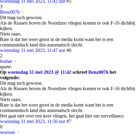
woensdag 31 mei 2023, 11:42 uur
#5
3
Benz0076
Dit mag toch gewoon.
Als de Russen boven de Noordzee vliegen komen er ook F-16 dichtbij
kijken.
Niets raars.
Rare is dat het weer groot in de media komt want het is een
communistisch land dus automatisch slecht.
woensdag 31 mei 2023, 11:47 uur
#6
2
bomar
quote:
Op
woensdag 31 mei 2023 @ 11:42
schreef
Benz0076
het
volgende:
Dit mag toch gewoon.
Als de Russen boven de Noordzee vliegen komen er ook F-16 dichtbij
kijken.
Niets raars.
Rare is dat het weer groot in de media komt want het is een
communistisch land dus automatisch slecht.
Het gaat niet over een keer vliegen, het gaat hier om surveillance.
woensdag 31 mei 2023, 11:50 uur
#7
0
woessie