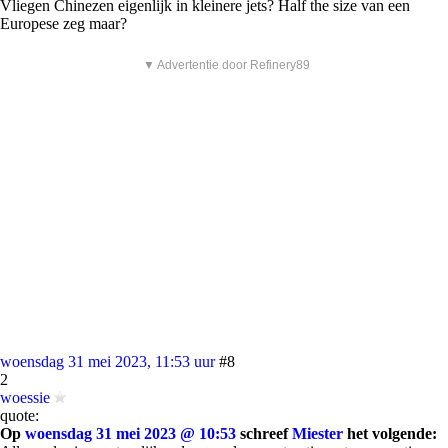
Vliegen Chinezen eigenlijk in kleinere jets? Half the size van een
Europese zeg maar?
▼ Advertentie door Refinery89
woensdag 31 mei 2023, 11:53 uur
#8
2
woessie
quote:
Op
woensdag 31 mei 2023 @ 10:53
schreef
Miester
het volgende: