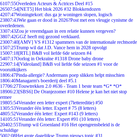
61
07:55
Overleden Acteurs & Actrices Deel #15
265
07:54
[NET5] Het blok 2026 #32 Blokkendozen
42
07:47
Woningtekort: dus ga je woningen slopen, logisch
238
07:43
Wie gaan er dood in 2026?Post met een vleugje cynisme de
overledenen.
33
07:43
Zou je vreemdgaan in een relatie kunnen vergeven?
38
07:42
GGZ heeft mij gezond verklaard.
230
07:40
[AMV] VS #1312 spammers van de internationale rechtsorde
15
07:25
Trump wil dat J.D. Vance hem in 2028 opvolgt
150
07:18
[RTL] B&B vol liefde 6de seizoen #4
54
07:17
Oorlog in Oekraïne #1318 Drone baby drone
229
07:14
[Videoland] B&B vol liefde 6de seizoen #1 voor de
vooruitkijkers
18
06:47
Pinda-allergie? Andermans poep slikken helpt misschien
18
06:40
Managarm's boerderij deel #5.1
177
06:27
Touwtrekken 2.0 #636 - Team 1 beste team *G* *O*
189
06:23
[SBS6] De Oranjezomer #10 Helene je kan het niet stop
ermee
198
05:54
Verander een letter expert (7lettereditie) #50
13
05:53
Verander één letter. Expert # 75 (8 letters)
48
05:52
Verander één letter: Expert #143 (9 letters)
141
05:51
Verander één letter: Expert #91 (10 letters)
204
02:55
Trump wil Groenland #16 Het opengrensbeleid is de
schuldige
50
02:08
Het grote dagelijkse Trump nieuws topic #31