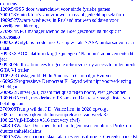
examens
12
09:54
PS5-doos waarschuwt voor einde fysieke games
39
09:53
Vinted-foto's van vrouwen massaal gedeeld op seksfora
19
09:52
'Zwarte weduwes' in Rusland trouwen soldaten voor
overlijdensuitkering
27
09:44
NPO-manager Menno de Boer geschorst na dickpic in
groepsapp
60
09:36
Onlyfans-model met G-cup wil als NASA-ambassadeur naar
maan
3
09:33
XBOX platform krijgt zijn eigen "Platinum" achievements dit
jaar
9
09:30
Netflix-abonnees krijgen exclusieve early access tot uitgebreide
GTA VI trailer
11
09:29
Ontslagen bij Halo Studios na Campaign Evolved
46
09:22
Progressieve Democraat El-Sayed wint nipt voorverkiezing
Michigan
20
09:22
Duitser (93) crasht met quad tegen boom, vier gewonden
13
09:08
Accell, moederbedrijf Sparta en Batavus, vraagt uitstel van
betaling aan
37
09:06
Trump wil dat J.D. Vance hem in 2028 opvolgt
2
08:52
Trailers kijken: de bioscoopreleases van week 32
1
08:22
VrijMiBabes #316 (not very sfw!)
34
08:18
Wakker Dier dient klacht in tegen insectenfabriek Protix om
duurzaamheidsclaims
56
06:33
Waterschappen slaan alarm wegens droogte: Gereedschapskist