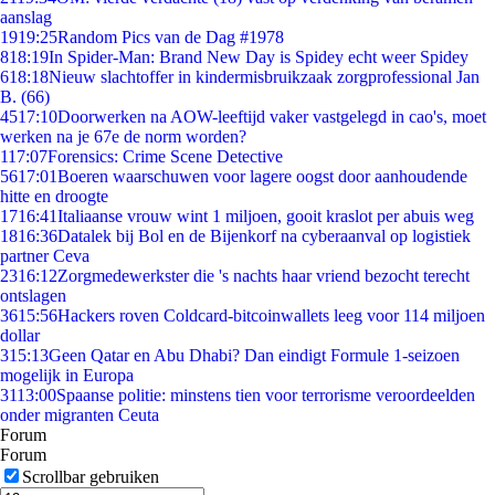
aanslag
19
19:25
Random Pics van de Dag #1978
8
18:19
In Spider-Man: Brand New Day is Spidey echt weer Spidey
6
18:18
Nieuw slachtoffer in kindermisbruikzaak zorgprofessional Jan
B. (66)
45
17:10
Doorwerken na AOW-leeftijd vaker vastgelegd in cao's, moet
werken na je 67e de norm worden?
1
17:07
Forensics: Crime Scene Detective
56
17:01
Boeren waarschuwen voor lagere oogst door aanhoudende
hitte en droogte
17
16:41
Italiaanse vrouw wint 1 miljoen, gooit kraslot per abuis weg
18
16:36
Datalek bij Bol en de Bijenkorf na cyberaanval op logistiek
partner Ceva
23
16:12
Zorgmedewerkster die 's nachts haar vriend bezocht terecht
ontslagen
36
15:56
Hackers roven Coldcard-bitcoinwallets leeg voor 114 miljoen
dollar
3
15:13
Geen Qatar en Abu Dhabi? Dan eindigt Formule 1-seizoen
mogelijk in Europa
31
13:00
Spaanse politie: minstens tien voor terrorisme veroordeelden
onder migranten Ceuta
Forum
Forum
Scrollbar gebruiken