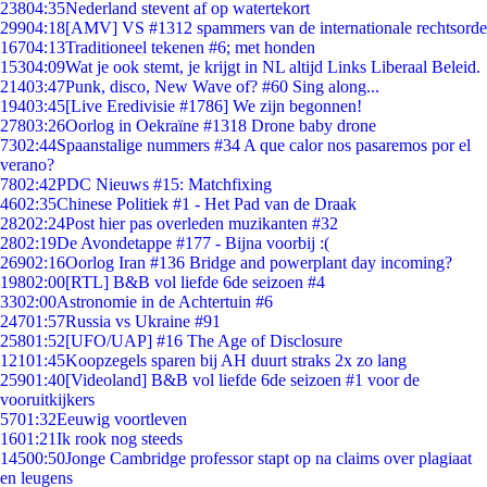
238
04:35
Nederland stevent af op watertekort
299
04:18
[AMV] VS #1312 spammers van de internationale rechtsorde
167
04:13
Traditioneel tekenen #6; met honden
153
04:09
Wat je ook stemt, je krijgt in NL altijd Links Liberaal Beleid.
214
03:47
Punk, disco, New Wave of? #60 Sing along...
194
03:45
[Live Eredivisie #1786] We zijn begonnen!
278
03:26
Oorlog in Oekraïne #1318 Drone baby drone
73
02:44
Spaanstalige nummers #34 A que calor nos pasaremos por el
verano?
78
02:42
PDC Nieuws #15: Matchfixing
46
02:35
Chinese Politiek #1 - Het Pad van de Draak
282
02:24
Post hier pas overleden muzikanten #32
28
02:19
De Avondetappe #177 - Bijna voorbij :(
269
02:16
Oorlog Iran #136 Bridge and powerplant day incoming?
198
02:00
[RTL] B&B vol liefde 6de seizoen #4
33
02:00
Astronomie in de Achtertuin #6
247
01:57
Russia vs Ukraine #91
258
01:52
[UFO/UAP] #16 The Age of Disclosure
121
01:45
Koopzegels sparen bij AH duurt straks 2x zo lang
259
01:40
[Videoland] B&B vol liefde 6de seizoen #1 voor de
vooruitkijkers
57
01:32
Eeuwig voortleven
16
01:21
Ik rook nog steeds
145
00:50
Jonge Cambridge professor stapt op na claims over plagiaat
en leugens