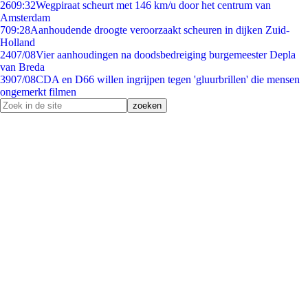
26
09:32
Wegpiraat scheurt met 146 km/u door het centrum van
Amsterdam
7
09:28
Aanhoudende droogte veroorzaakt scheuren in dijken Zuid-
Holland
24
07/08
Vier aanhoudingen na doodsbedreiging burgemeester Depla
van Breda
39
07/08
CDA en D66 willen ingrijpen tegen 'gluurbrillen' die mensen
ongemerkt filmen