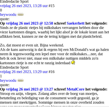
Eindredactie Sport
vrijdag 26 mei 2023, 13:28 uur
#15
0
heywoodu
quote:
Op
vrijdag 26 mei 2023 @ 12:58
schreef
Saekerhett
het volgende:
Sinds ze de plastic rietjes bij milkshakes vervangen hebben door die
vieze kartonnen dingen, waarbij het lijkt alsof je de lokale krant aan het
aflikken bent, kunnen ze me de tering krijgen met dat plasticbeleid.
Zo, dat moest er even uit. Bijna weekend.
Als de kans aanwezig is dat ik ergens bij een McDonald's wat ga halen
neem ik tegenwoordig een lepel mee voor de milkshakes....nee, dat
heb ik ook liever niet, maar een milkshake nuttigen middels zo'n
kartonnen rietje is me echt te ranzig inderdaad
Eindredactie Sport
vrijdag 26 mei 2023, 13:29 uur
#16
1
heywoodu
quote:
Op
vrijdag 26 mei 2023 @ 13:27
schreef
MetalCore
het volgende:
Stroop en azijn, vliegen. Zolang alles over de boeg van moetjes,
betutteling en belediging van de consument wordt gegooid, ga je
mensen niet meekrijgen. Sommige mensen in onze overheid zouden
eens een managementschool van binnen moeten zien.