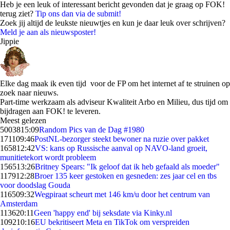
Heb je een leuk of interessant bericht gevonden dat je graag op FOK!
terug ziet?
Tip ons dan via de submit!
Zoek jij altijd de leukste nieuwtjes en kun je daar leuk over schrijven?
Meld je aan als nieuwsposter!
Jippie
Elke dag maak ik even tijd voor de FP om het internet af te struinen op
zoek naar nieuws.
Part-time werkzaam als adviseur Kwaliteit Arbo en Milieu, dus tijd om
bijdragen aan FOK! te leveren.
Meest gelezen
50038
15:09
Random Pics van de Dag #1980
1711
09:46
PostNL-bezorger steekt bewoner na ruzie over pakket
1658
12:42
VS: kans op Russische aanval op NAVO-land groeit,
munitietekort wordt probleem
1565
13:26
Britney Spears: "Ik geloof dat ik heb gefaald als moeder"
1179
12:28
Broer 135 keer gestoken en gesneden: zes jaar cel en tbs
voor doodslag Gouda
1165
09:32
Wegpiraat scheurt met 146 km/u door het centrum van
Amsterdam
1136
20:11
Geen 'happy end' bij seksdate via Kinky.nl
1092
10:16
EU bekritiseert Meta en TikTok om verspreiden