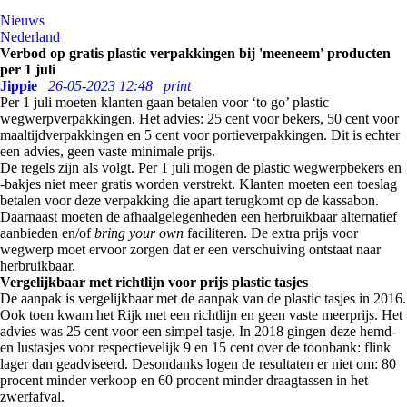
Nieuws
Nederland
Verbod op gratis plastic verpakkingen bij 'meeneem' producten
per 1 juli
Jippie
26-05-2023 12:48
print
Per 1 juli moeten klanten gaan betalen voor ‘to go’ plastic
wegwerpverpakkingen. Het advies: 25 cent voor bekers, 50 cent voor
maaltijdverpakkingen en 5 cent voor portieverpakkingen. Dit is echter
een advies, geen vaste minimale prijs.
De regels zijn als volgt. Per 1 juli mogen de plastic wegwerpbekers en
-bakjes niet meer gratis worden verstrekt. Klanten moeten een toeslag
betalen voor deze verpakking die apart terugkomt op de kassabon.
Daarnaast moeten de afhaalgelegenheden een herbruikbaar alternatief
aanbieden en/of
bring your own
faciliteren. De extra prijs voor
wegwerp moet ervoor zorgen dat er een verschuiving ontstaat naar
herbruikbaar.
Vergelijkbaar met richtlijn voor prijs plastic tasjes
De aanpak is vergelijkbaar met de aanpak van de plastic tasjes in 2016.
Ook toen kwam het Rijk met een richtlijn en geen vaste meerprijs. Het
advies was 25 cent voor een simpel tasje. In 2018 gingen deze hemd-
en lustasjes voor respectievelijk 9 en 15 cent over de toonbank: flink
lager dan geadviseerd. Desondanks logen de resultaten er niet om: 80
procent minder verkoop en 60 procent minder draagtassen in het
zwerfafval.