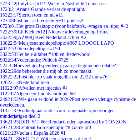
77
23:22
[IndyCar] #115 We're in Nashville Tennessee
17
23:21
Ariana Grande verlaat de spotlight.
153
23:17
Sterren toen en nu #11
3
23:08
Post hier je favoriete SHO podcast!
67
23:01
Het grote Baktopic (voor bakfoto's, -vragen en -tips) #42
72
22:59
[Lil Kleine#12] Nieuwe afleveringen op Prime
34
22:59
[AZ#98] Heel Nederland achter AZ
138
22:54
Meisjesnamenlepeltopic #367 LOOOOL LAPO
40
22:53
Dierenlepeltopic #150
38
22:53
Het hele alfabet #108 en 4letterwoord
90
22:34
Nederlandse Politiek #725
5
22:32
Hoeveel geld spendeer jij aan je beginnende relatie?
19
22:29
de beheerder die mij oh zo moe maakt.
185
22:22
Post hier zo vaak mogelijk om 22:22 uur #76
126
22:13
Nederland toen
110
22:07
Afvallen met injecties #4
11
22:07
Algemeen Luchtvaarttopic #61
249
21:52
Wie gaan er dood in 2026?Post met een vleugje cynisme de
overledenen.
113
21:37
Roddelpraat onder vuur: ongepaste opmerkingen
minderjarigen deel 2
136
21:35
[DRT SC] #6: RendacGoden sponsored by TONZON
297
21:28
Centraal Bordspeltopic #8 Game on!
81
21:23
Vuelta a España 2026 #1
184
21:18
NEC #77: Wat een seizoen is dit zeg