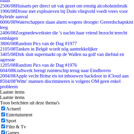
maan
25
06/08
Huisarts per direct uit vak gezet om ernstig alcoholmisbruik
19
06/08
Drone met explosieven bij Duits vliegveld voedt vrees voor
hybride aanval
60
06/08
Waterschappen slaan alarm wegens droogte: Gereedschapskist
leeg
24
06/08
Zorgmedewerkster die 's nachts haar vriend bezocht terecht
ontslagen
38
06/08
Random Pics van de Dag #1977
21
05/08
Tanken in België wordt nóg aantrekkelijker
34
05/08
Dirk sluit supermarkt op de Wallen na golf van diefstal en
agressie
12
05/08
Random Pics van de Dag #1976
6
04/08
Kraftwerk brengt ruimteschip terug naar Eindhoven
20
04/08
Apple vecht Britse eis tot inbouwen backdoor in iCloud aan
85
04/08
'Witte' mannen discrimineren is volgens OM geen enkel
probleem
Laatste items
Laatste items
Toon berichten uit deze thema's
Actueel
Entertainment
Sport
Film & Tv
Games