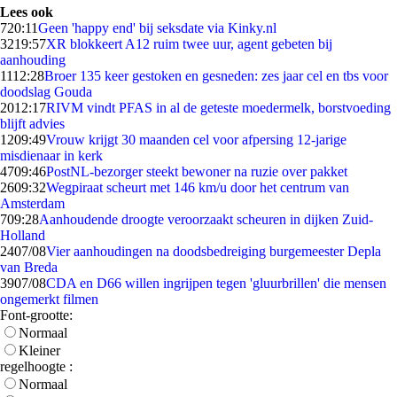
Lees ook
7
20:11
Geen 'happy end' bij seksdate via Kinky.nl
32
19:57
XR blokkeert A12 ruim twee uur, agent gebeten bij
aanhouding
11
12:28
Broer 135 keer gestoken en gesneden: zes jaar cel en tbs voor
doodslag Gouda
20
12:17
RIVM vindt PFAS in al de geteste moedermelk, borstvoeding
blijft advies
12
09:49
Vrouw krijgt 30 maanden cel voor afpersing 12-jarige
misdienaar in kerk
47
09:46
PostNL-bezorger steekt bewoner na ruzie over pakket
26
09:32
Wegpiraat scheurt met 146 km/u door het centrum van
Amsterdam
7
09:28
Aanhoudende droogte veroorzaakt scheuren in dijken Zuid-
Holland
24
07/08
Vier aanhoudingen na doodsbedreiging burgemeester Depla
van Breda
39
07/08
CDA en D66 willen ingrijpen tegen 'gluurbrillen' die mensen
ongemerkt filmen
Font-grootte:
Normaal
Kleiner
regelhoogte :
Normaal