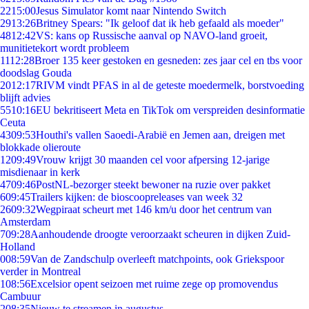
22
15:00
Jesus Simulator komt naar Nintendo Switch
29
13:26
Britney Spears: "Ik geloof dat ik heb gefaald als moeder"
48
12:42
VS: kans op Russische aanval op NAVO-land groeit,
munitietekort wordt probleem
11
12:28
Broer 135 keer gestoken en gesneden: zes jaar cel en tbs voor
doodslag Gouda
20
12:17
RIVM vindt PFAS in al de geteste moedermelk, borstvoeding
blijft advies
55
10:16
EU bekritiseert Meta en TikTok om verspreiden desinformatie
Ceuta
43
09:53
Houthi's vallen Saoedi-Arabië en Jemen aan, dreigen met
blokkade olieroute
12
09:49
Vrouw krijgt 30 maanden cel voor afpersing 12-jarige
misdienaar in kerk
47
09:46
PostNL-bezorger steekt bewoner na ruzie over pakket
6
09:45
Trailers kijken: de bioscoopreleases van week 32
26
09:32
Wegpiraat scheurt met 146 km/u door het centrum van
Amsterdam
7
09:28
Aanhoudende droogte veroorzaakt scheuren in dijken Zuid-
Holland
0
08:59
Van de Zandschulp overleeft matchpoints, ook Griekspoor
verder in Montreal
1
08:56
Excelsior opent seizoen met ruime zege op promovendus
Cambuur
2
08:35
Nieuw te streamen in augustus