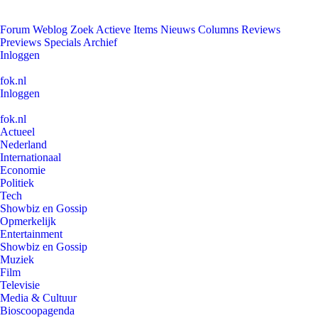
Forum
Weblog
Zoek
Actieve Items
Nieuws
Columns
Reviews
Previews
Specials
Archief
Inloggen
fok.nl
Inloggen
fok.nl
Actueel
Nederland
Internationaal
Economie
Politiek
Tech
Showbiz en Gossip
Opmerkelijk
Entertainment
Showbiz en Gossip
Muziek
Film
Televisie
Media & Cultuur
Bioscoopagenda