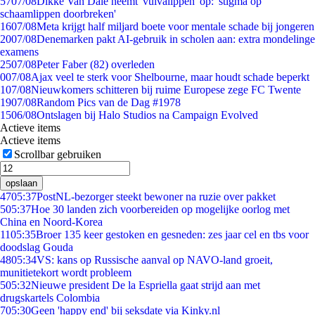
57
07/08
Dikke Van Dale neemt 'vulvalippen' op: 'stigma op
schaamlippen doorbreken'
16
07/08
Meta krijgt half miljard boete voor mentale schade bij jongeren
20
07/08
Denemarken pakt AI-gebruik in scholen aan: extra mondelinge
examens
25
07/08
Peter Faber (82) overleden
0
07/08
Ajax veel te sterk voor Shelbourne, maar houdt schade beperkt
1
07/08
Nieuwkomers schitteren bij ruime Europese zege FC Twente
19
07/08
Random Pics van de Dag #1978
15
06/08
Ontslagen bij Halo Studios na Campaign Evolved
Actieve items
Actieve items
Scrollbar gebruiken
opslaan
47
05:37
PostNL-bezorger steekt bewoner na ruzie over pakket
5
05:37
Hoe 30 landen zich voorbereiden op mogelijke oorlog met
China en Noord-Korea
11
05:35
Broer 135 keer gestoken en gesneden: zes jaar cel en tbs voor
doodslag Gouda
48
05:34
VS: kans op Russische aanval op NAVO-land groeit,
munitietekort wordt probleem
5
05:32
Nieuwe president De la Espriella gaat strijd aan met
drugskartels Colombia
7
05:30
Geen 'happy end' bij seksdate via Kinky.nl