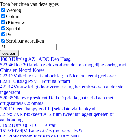
Toon berichten van deze types
Weblog
Column
(P)review
Special
Poll
Scrollbar gebruiken
opslaan
1
00:01
Uitslag AZ - ADO Den Haag
5
23:46
Hoe 30 landen zich voorbereiden op mogelijke oorlog met
China en Noord-Korea
2
22:13
Vollering slaat dubbelslag in Nice en neemt geel over
8
22:11
Uitslag PSV - Fortuna Sittard
4
21:14
Vrouw krijgt door verwisseling het embryo van ander stel
ingebracht
5
20:35
Nieuwe president De la Espriella gaat strijd aan met
drugskartels Colombia
7
20:11
Geen 'happy end' bij seksdate via Kinky.nl
32
19:57
XR blokkeert A12 ruim twee uur, agent gebeten bij
aanhouding
3
19:21
Uitslag NEC - Telstar
15
15:10
VrijMiBabes #316 (not very sfw!)
62
15:09
Random Pics van de Dag #1980