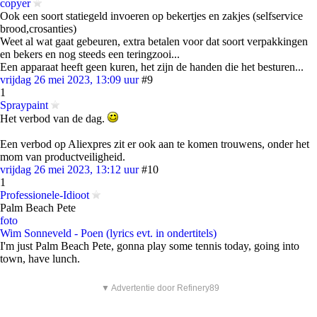
copyer
Ook een soort statiegeld invoeren op bekertjes en zakjes (selfservice
brood,crosanties)
Weet al wat gaat gebeuren, extra betalen voor dat soort verpakkingen
en bekers en nog steeds een teringzooi...
Een apparaat heeft geen kuren, het zijn de handen die het besturen...
vrijdag 26 mei 2023, 13:09 uur
#9
1
Spraypaint
Het verbod van de dag.
Een verbod op Aliexpres zit er ook aan te komen trouwens, onder het
mom van productveiligheid.
vrijdag 26 mei 2023, 13:12 uur
#10
1
Professionele-Idioot
Palm Beach Pete
foto
Wim Sonneveld - Poen (lyrics evt. in ondertitels)
I'm just Palm Beach Pete, gonna play some tennis today, going into
town, have lunch.
▼ Advertentie door Refinery89