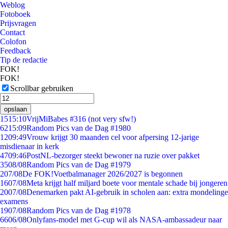
Weblog
Fotoboek
Prijsvragen
Contact
Colofon
Feedback
Tip de redactie
FOK!
FOK!
Scrollbar gebruiken
opslaan
15
15:10
VrijMiBabes #316 (not very sfw!)
62
15:09
Random Pics van de Dag #1980
12
09:49
Vrouw krijgt 30 maanden cel voor afpersing 12-jarige
misdienaar in kerk
47
09:46
PostNL-bezorger steekt bewoner na ruzie over pakket
35
08/08
Random Pics van de Dag #1979
2
07/08
De FOK!Voetbalmanager 2026/2027 is begonnen
16
07/08
Meta krijgt half miljard boete voor mentale schade bij jongeren
20
07/08
Denemarken pakt AI-gebruik in scholen aan: extra mondelinge
examens
19
07/08
Random Pics van de Dag #1978
66
06/08
Onlyfans-model met G-cup wil als NASA-ambassadeur naar