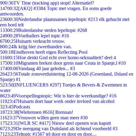
9
00:36
TV Time (tracking app) stopt! Alternatief?
147
00:32
[AKQ] #3384 Topic met vragen. En soms goede
antwoorden.
236
00:30
Nederlandse plaatsnamen lepeltopic #213 elk gehucht met
een bord telt
133
00:29
Buitenlandse steden lepeltopic #268
249
00:28
Voetballers lepel topic #16
67
00:25
Huisarts verkracht vrouw.
8
00:24
Ik krijg hier zweethanden van.
5
00:18
Eindhoven heeft eigen Reflecting Pool
116
00:15
Hoe denkt God echt over homo-seksualiteit? deel 4
175
00:10
Migranten breken door grens naar Ceuta in Spanje,l #10
174
00:06
Vandaag 40 jaar geleden... #3
264
23:56
Totale zonsverduistering 12-08-2026 (Groenland, IJsland en
Spanje) #1
5
23:50
[INFLUENCERS #297] Toetjes & Bevers & Zwemmen in
water
86
23:49
Voorspellingstopic: Wie is hier de weerkundige? #16
119
23:47
Huisarts doet haar werk onder invloed van alcohol
3
23:45
Podcasts
187
23:38
[Wielrennen #616] Brennan!
116
23:37
Vrouwen willen geen man meer #30
175
23:31
[WLR SC #417] Nieuw deel openen was kaputt
67
23:29
De neergang van Duitsland als lichtend voorbeeld #3
71
23:23
Teltopic #1567 tel door en door en door....