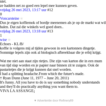
niet.
ze hadden net zo goed een lepel mee kunnen geven.
vrijdag 26 mei 2023, 13:17 uur
#12
0
Voncarsteine
Dus je eigen koffiemok of bordje meenemen als je op de markt wat wil
halen. Dat zal die winkels wel goed doen..
vrijdag 26 mei 2023, 13:18 uur
#13
1
wise
Echoes - KL/B/
koffie is volgens mij al tijden gewoon in een kartonnen dingetje.
Sommige lepels zijn ook al biologisch afbreekbaar die je erbij krijgt.
Wat me niet aan staat zijn rietjes. Die zijn van karton die in een mum
van tijd slap worden en je papier naar binnen zit te zuigen. Ook de
pastarietjes die je krijgt kunnen dat snel worden.
I had a splitting headache.From which the future's made.
† Ryan Dunn (June 11, 1977 – June 20, 2011)
It's funny. All you have to do is say something nobody understands
and they'll do practically anything you want them to.
VIVA LA ASSANGE¡
▼ Advertentie door Refinery89