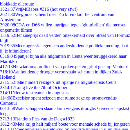
blokkade olieroute
15
21:37
VrijMiBabes #316 (not very sfw!)
26
21:30
Wegpiraat scheurt met 146 km/u door het centrum van
Amsterdam
39
20:08
CDA en D66 willen ingrijpen tegen 'gluurbrillen' die mensen
ongemerkt filmen
13
19:52
Benzineprijs daalt verder, onzekerheid over Straat van Hormuz
blijft
70
19:35
Meer agressie tegen een andersluidende politieke mening, laat
jij je intimideren?
63
19:04
Spanje: bijna alle migranten in Ceuta weer teruggekeerd naar
Marokko
4
17:13
Niewiadoma profiteert van pokerspel en grijpt geel op Ventoux
7
16:10
Aanhoudende droogte veroorzaakt scheuren in dijken Zuid-
Holland
27
15:52
Italië hindert reizigers uit Spanje na migratiecrisis Ceuta
23
14:17
Long live the 7th of October
2
14:11
Nieuw te streamen in augustus
1
14:08
Excelsior opent seizoen met ruime zege op promovendus
Cambuur
60
13:58
Waterschappen slaan alarm wegens droogte: Gereedschapskist
leeg
37
13:13
Random Pics van de Dag #1833
16
12:43
Meta krijgt half miljard boete voor mentale schade bij jongeren
42
12:11
Voedselprijzen wereldwijd op hoogste niveau in ruim drie jaar