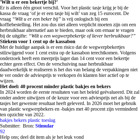
'Wilt u er een bekertje bij?'
Er is alleen één groot verschil. Voor het plastic tasje krijg je bij de
kassa de vraag ‘of je er een tasje bij wilt’ van zeg 15 eurocent. De
vraag
“Wilt u er een beker bij”
is vrij onlogisch bij een
koffiebestelling. Het zou dus niet alleen verplicht moeten zijn om een
herbruikbaar alternatief aan te bieden, maar ook om ernaar te vragen
bij de uitgifte:
“Wilt u een wegwerpbekertje of liever herbruikbaar?”
Stiekem voor 1 cent op de kassabon
Met de huidige aanpak is er een risico dat de wegwerpbekertjes
stilzwijgend voor 1 cent extra op de kassabon terechtkomen. Volgens
onderzoek heeft een meerprijs lager dan 14 cent voor een bekertje
echter geen effect. Om de verschuiving naar herbruikbaar
daadwerkelijk te realiseren is het dus van belang de verpakkingen niet
te ver onder de adviesprijs te verkopen én klanten hier actief op te
wijzen.
Het doel: 40 procent minder plastic bakjes en bekers
In 2024 worden de eerste resultaten van het beleid geëvalueerd. Dit zal
onder andere uitwijzen of de keuze voor een adviesprijs net als bij de
tasjes het gewenste resultaat heeft geleverd. In 2026 moet het gebruik
van plastic wegwerpbekers en -bakjes met 40 procent zijn verminderd
ten opzichte van 2022.
bakjes
bekers
plastic
toeslag
Submitter:
Bron:
Stimular
92
Help ons; deel dit item als je het leuk vond