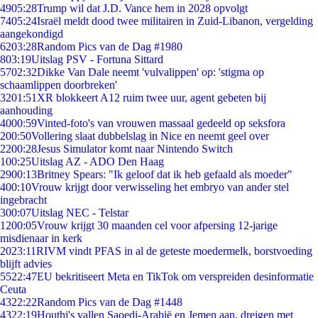
49
05:28
Trump wil dat J.D. Vance hem in 2028 opvolgt
74
05:24
Israël meldt dood twee militairen in Zuid-Libanon, vergelding
aangekondigd
62
03:28
Random Pics van de Dag #1980
8
03:19
Uitslag PSV - Fortuna Sittard
57
02:32
Dikke Van Dale neemt 'vulvalippen' op: 'stigma op
schaamlippen doorbreken'
32
01:51
XR blokkeert A12 ruim twee uur, agent gebeten bij
aanhouding
40
00:59
Vinted-foto's van vrouwen massaal gedeeld op seksfora
2
00:50
Vollering slaat dubbelslag in Nice en neemt geel over
22
00:28
Jesus Simulator komt naar Nintendo Switch
1
00:25
Uitslag AZ - ADO Den Haag
29
00:13
Britney Spears: "Ik geloof dat ik heb gefaald als moeder"
4
00:10
Vrouw krijgt door verwisseling het embryo van ander stel
ingebracht
3
00:07
Uitslag NEC - Telstar
12
00:05
Vrouw krijgt 30 maanden cel voor afpersing 12-jarige
misdienaar in kerk
20
23:11
RIVM vindt PFAS in al de geteste moedermelk, borstvoeding
blijft advies
55
22:47
EU bekritiseert Meta en TikTok om verspreiden desinformatie
Ceuta
43
22:22
Random Pics van de Dag #1448
43
22:19
Houthi's vallen Saoedi-Arabië en Jemen aan, dreigen met