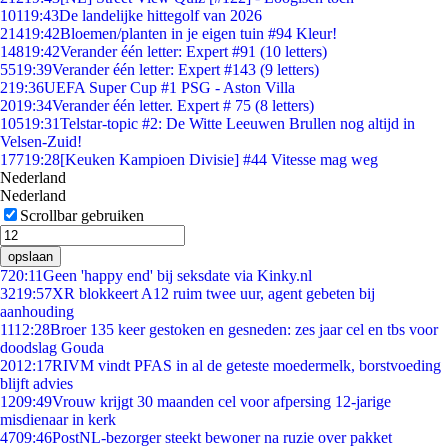
101
19:43
De landelijke hittegolf van 2026
214
19:42
Bloemen/planten in je eigen tuin #94 Kleur!
148
19:42
Verander één letter: Expert #91 (10 letters)
55
19:39
Verander één letter: Expert #143 (9 letters)
2
19:36
UEFA Super Cup #1 PSG - Aston Villa
20
19:34
Verander één letter. Expert # 75 (8 letters)
105
19:31
Telstar-topic #2: De Witte Leeuwen Brullen nog altijd in
Velsen-Zuid!
177
19:28
[Keuken Kampioen Divisie] #44 Vitesse mag weg
Nederland
Nederland
Scrollbar gebruiken
opslaan
7
20:11
Geen 'happy end' bij seksdate via Kinky.nl
32
19:57
XR blokkeert A12 ruim twee uur, agent gebeten bij
aanhouding
11
12:28
Broer 135 keer gestoken en gesneden: zes jaar cel en tbs voor
doodslag Gouda
20
12:17
RIVM vindt PFAS in al de geteste moedermelk, borstvoeding
blijft advies
12
09:49
Vrouw krijgt 30 maanden cel voor afpersing 12-jarige
misdienaar in kerk
47
09:46
PostNL-bezorger steekt bewoner na ruzie over pakket