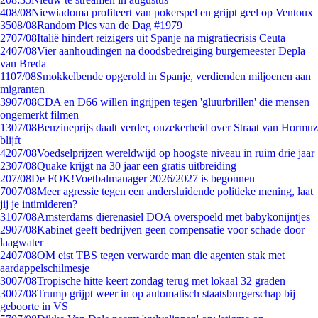
4
08/08
Niewiadoma profiteert van pokerspel en grijpt geel op Ventoux
35
08/08
Random Pics van de Dag #1979
27
07/08
Italië hindert reizigers uit Spanje na migratiecrisis Ceuta
24
07/08
Vier aanhoudingen na doodsbedreiging burgemeester Depla
van Breda
11
07/08
Smokkelbende opgerold in Spanje, verdienden miljoenen aan
migranten
39
07/08
CDA en D66 willen ingrijpen tegen 'gluurbrillen' die mensen
ongemerkt filmen
13
07/08
Benzineprijs daalt verder, onzekerheid over Straat van Hormuz
blijft
42
07/08
Voedselprijzen wereldwijd op hoogste niveau in ruim drie jaar
23
07/08
Quake krijgt na 30 jaar een gratis uitbreiding
2
07/08
De FOK!Voetbalmanager 2026/2027 is begonnen
70
07/08
Meer agressie tegen een andersluidende politieke mening, laat
jij je intimideren?
31
07/08
Amsterdams dierenasiel DOA overspoeld met babykonijntjes
29
07/08
Kabinet geeft bedrijven geen compensatie voor schade door
laagwater
24
07/08
OM eist TBS tegen verwarde man die agenten stak met
aardappelschilmesje
30
07/08
Tropische hitte keert zondag terug met lokaal 32 graden
30
07/08
Trump grijpt weer in op automatisch staatsburgerschap bij
geboorte in VS