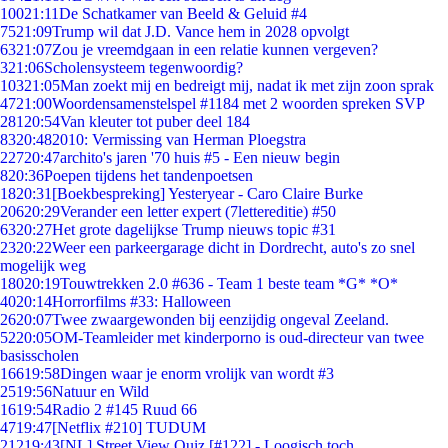
100
21:11
De Schatkamer van Beeld & Geluid #4
75
21:09
Trump wil dat J.D. Vance hem in 2028 opvolgt
63
21:07
Zou je vreemdgaan in een relatie kunnen vergeven?
3
21:06
Scholensysteem tegenwoordig?
103
21:05
Man zoekt mij en bedreigt mij, nadat ik met zijn zoon sprak
47
21:00
Woordensamenstelspel #1184 met 2 woorden spreken SVP
281
20:54
Van kleuter tot puber deel 184
83
20:48
2010: Vermissing van Herman Ploegstra
227
20:47
archito's jaren '70 huis #5 - Een nieuw begin
8
20:36
Poepen tijdens het tandenpoetsen
18
20:31
[Boekbespreking] Yesteryear - Caro Claire Burke
206
20:29
Verander een letter expert (7lettereditie) #50
63
20:27
Het grote dagelijkse Trump nieuws topic #31
23
20:22
Weer een parkeergarage dicht in Dordrecht, auto's zo snel
mogelijk weg
180
20:19
Touwtrekken 2.0 #636 - Team 1 beste team *G* *O*
40
20:14
Horrorfilms #33: Halloween
26
20:07
Twee zwaargewonden bij eenzijdig ongeval Zeeland.
52
20:05
OM-Teamleider met kinderporno is oud-directeur van twee
basisscholen
166
19:58
Dingen waar je enorm vrolijk van wordt #3
25
19:56
Natuur en Wild
16
19:54
Radio 2 #145 Ruud 66
47
19:47
[Netflix #210] TUDUM
212
19:43
[NL] Street View Quiz [#122] - Loogisch toch