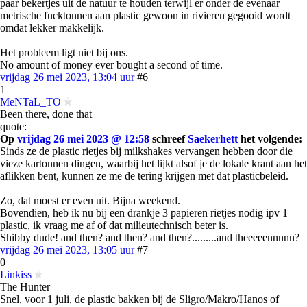
paar bekertjes uit de natuur te houden terwijl er onder de evenaar
metrische fucktonnen aan plastic gewoon in rivieren gegooid wordt
omdat lekker makkelijk.
Het probleem ligt niet bij ons.
No amount of money ever bought a second of time.
vrijdag 26 mei 2023, 13:04 uur
#6
1
MeNTaL_TO
Been there, done that
quote:
Op
vrijdag 26 mei 2023 @ 12:58
schreef
Saekerhett
het volgende:
Sinds ze de plastic rietjes bij milkshakes vervangen hebben door die
vieze kartonnen dingen, waarbij het lijkt alsof je de lokale krant aan het
aflikken bent, kunnen ze me de tering krijgen met dat plasticbeleid.
Zo, dat moest er even uit. Bijna weekend.
Bovendien, heb ik nu bij een drankje 3 papieren rietjes nodig ipv 1
plastic, ik vraag me af of dat milieutechnisch beter is.
Shibby dude! and then? and then? and then?.........and theeeeennnnn?
vrijdag 26 mei 2023, 13:05 uur
#7
0
Linkiss
The Hunter
Snel, voor 1 juli, de plastic bakken bij de Sligro/Makro/Hanos of