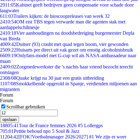
29
11:05
Kabinet geeft bedrijven geen compensatie voor schade door
laagwater
6
11:03
Trailers kijken: de bioscoopreleases van week 32
24
10:54
OM eist TBS tegen verwarde man die agenten stak met
aardappelschilmesje
24
10:18
Vier aanhoudingen na doodsbedreiging burgemeester Depla
van Breda
40
09:42
Duitser (93) crasht met quad tegen boom, vier gewonden
25
09:22
Huisarts per direct uit vak gezet om ernstig alcoholmisbruik
66
09:19
Onlyfans-model met G-cup wil als NASA-ambassadeur naar
maan
24
09:02
Zorgmedewerkster die 's nachts haar vriend bezocht terecht
ontslagen
23
08/08
Quake krijgt na 30 jaar een gratis uitbreiding
11
07/08
Smokkelbende opgerold in Spanje, verdienden miljoenen aan
migranten
Forum
Forum
Scrollbar gebruiken
opslaan
188
05:41
Tour de France femmes 2026 #5 Lollergps
7
05:01
Petitie behoud npo 5 Soul & Jazz
112
04:42
[FOK!Voetbalmanager 2026/2027] #1 We zijn er weer