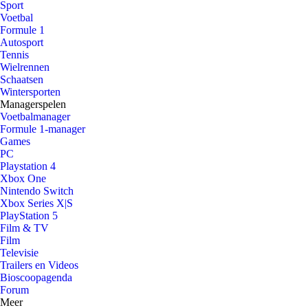
Sport
Voetbal
Formule 1
Autosport
Tennis
Wielrennen
Schaatsen
Wintersporten
Managerspelen
Voetbalmanager
Formule 1-manager
Games
PC
Playstation 4
Xbox One
Nintendo Switch
Xbox Series X|S
PlayStation 5
Film & TV
Film
Televisie
Trailers en Videos
Bioscoopagenda
Forum
Meer