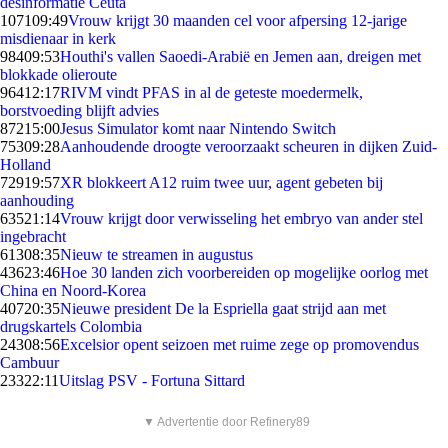
desinformatie Ceuta
1071
09:49
Vrouw krijgt 30 maanden cel voor afpersing 12-jarige
misdienaar in kerk
984
09:53
Houthi's vallen Saoedi-Arabië en Jemen aan, dreigen met
blokkade olieroute
964
12:17
RIVM vindt PFAS in al de geteste moedermelk,
borstvoeding blijft advies
872
15:00
Jesus Simulator komt naar Nintendo Switch
753
09:28
Aanhoudende droogte veroorzaakt scheuren in dijken Zuid-
Holland
729
19:57
XR blokkeert A12 ruim twee uur, agent gebeten bij
aanhouding
635
21:14
Vrouw krijgt door verwisseling het embryo van ander stel
ingebracht
613
08:35
Nieuw te streamen in augustus
436
23:46
Hoe 30 landen zich voorbereiden op mogelijke oorlog met
China en Noord-Korea
407
20:35
Nieuwe president De la Espriella gaat strijd aan met
drugskartels Colombia
243
08:56
Excelsior opent seizoen met ruime zege op promovendus
Cambuur
233
22:11
Uitslag PSV - Fortuna Sittard
▼ Advertentie door Refinery89