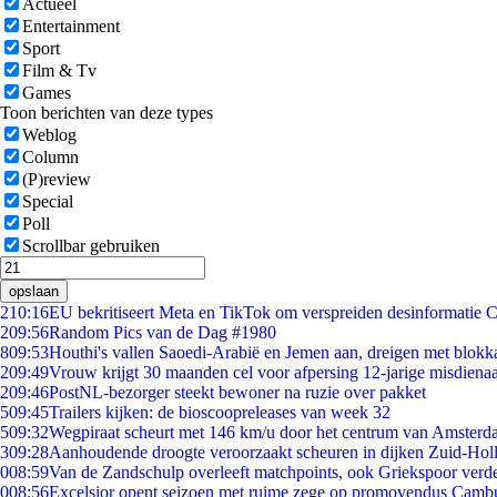
Actueel
Entertainment
Sport
Film & Tv
Games
Toon berichten van deze types
Weblog
Column
(P)review
Special
Poll
Scrollbar gebruiken
opslaan
2
10:16
EU bekritiseert Meta en TikTok om verspreiden desinformatie 
2
09:56
Random Pics van de Dag #1980
8
09:53
Houthi's vallen Saoedi-Arabië en Jemen aan, dreigen met blokka
2
09:49
Vrouw krijgt 30 maanden cel voor afpersing 12-jarige misdienaa
2
09:46
PostNL-bezorger steekt bewoner na ruzie over pakket
5
09:45
Trailers kijken: de bioscoopreleases van week 32
5
09:32
Wegpiraat scheurt met 146 km/u door het centrum van Amster
3
09:28
Aanhoudende droogte veroorzaakt scheuren in dijken Zuid-Hol
0
08:59
Van de Zandschulp overleeft matchpoints, ook Griekspoor verde
0
08:56
Excelsior opent seizoen met ruime zege op promovendus Camb