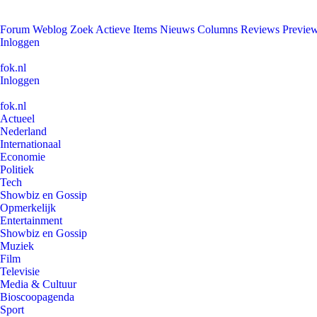
Forum
Weblog
Zoek
Actieve Items
Nieuws
Columns
Reviews
Previe
Inloggen
fok.nl
Inloggen
fok.nl
Actueel
Nederland
Internationaal
Economie
Politiek
Tech
Showbiz en Gossip
Opmerkelijk
Entertainment
Showbiz en Gossip
Muziek
Film
Televisie
Media & Cultuur
Bioscoopagenda
Sport