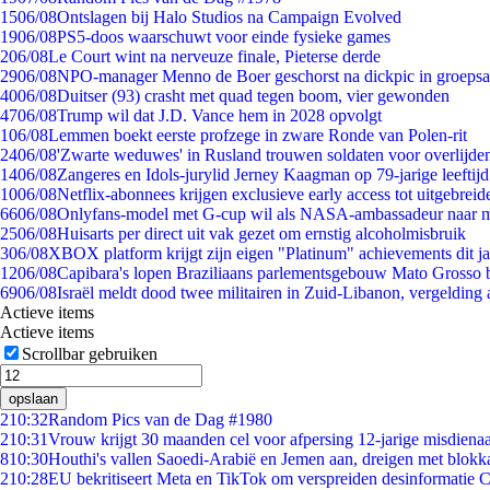
15
06/08
Ontslagen bij Halo Studios na Campaign Evolved
19
06/08
PS5-doos waarschuwt voor einde fysieke games
2
06/08
Le Court wint na nerveuze finale, Pieterse derde
29
06/08
NPO-manager Menno de Boer geschorst na dickpic in groeps
40
06/08
Duitser (93) crasht met quad tegen boom, vier gewonden
47
06/08
Trump wil dat J.D. Vance hem in 2028 opvolgt
1
06/08
Lemmen boekt eerste profzege in zware Ronde van Polen-rit
24
06/08
'Zwarte weduwes' in Rusland trouwen soldaten voor overlijden
14
06/08
Zangeres en Idols-jurylid Jerney Kaagman op 79-jarige leeftij
10
06/08
Netflix-abonnees krijgen exclusieve early access tot uitgebreid
66
06/08
Onlyfans-model met G-cup wil als NASA-ambassadeur naar 
25
06/08
Huisarts per direct uit vak gezet om ernstig alcoholmisbruik
3
06/08
XBOX platform krijgt zijn eigen "Platinum" achievements dit ja
12
06/08
Capibara's lopen Braziliaans parlementsgebouw Mato Grosso 
69
06/08
Israël meldt dood twee militairen in Zuid-Libanon, vergeldin
Actieve items
Actieve items
Scrollbar gebruiken
opslaan
2
10:32
Random Pics van de Dag #1980
2
10:31
Vrouw krijgt 30 maanden cel voor afpersing 12-jarige misdienaa
8
10:30
Houthi's vallen Saoedi-Arabië en Jemen aan, dreigen met blokka
2
10:28
EU bekritiseert Meta en TikTok om verspreiden desinformatie 