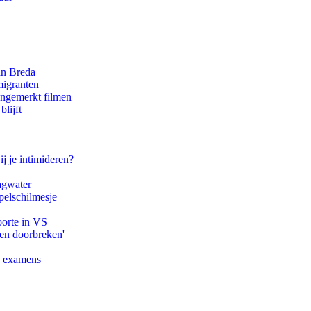
an Breda
migranten
ongemerkt filmen
lijft
ij je intimideren?
agwater
pelschilmesje
oorte in VS
pen doorbreken'
e examens