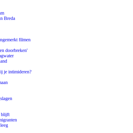
dam
an Breda
ongemerkt filmen
pen doorbreken'
agwater
land
ij je intimideren?
maan
tslagen
blijft
migranten
 leeg