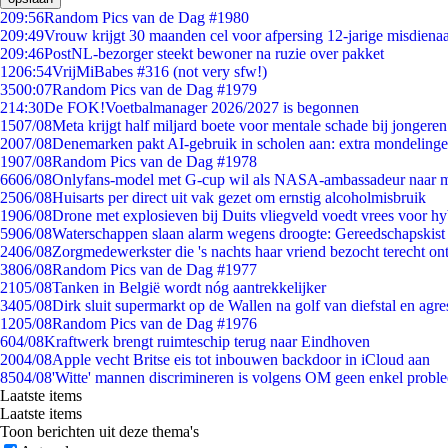
2
09:56
Random Pics van de Dag #1980
2
09:49
Vrouw krijgt 30 maanden cel voor afpersing 12-jarige misdienaa
2
09:46
PostNL-bezorger steekt bewoner na ruzie over pakket
12
06:54
VrijMiBabes #316 (not very sfw!)
35
00:07
Random Pics van de Dag #1979
2
14:30
De FOK!Voetbalmanager 2026/2027 is begonnen
15
07/08
Meta krijgt half miljard boete voor mentale schade bij jongeren
20
07/08
Denemarken pakt AI-gebruik in scholen aan: extra mondeling
19
07/08
Random Pics van de Dag #1978
66
06/08
Onlyfans-model met G-cup wil als NASA-ambassadeur naar 
25
06/08
Huisarts per direct uit vak gezet om ernstig alcoholmisbruik
19
06/08
Drone met explosieven bij Duits vliegveld voedt vrees voor hy
59
06/08
Waterschappen slaan alarm wegens droogte: Gereedschapskist
24
06/08
Zorgmedewerkster die 's nachts haar vriend bezocht terecht on
38
06/08
Random Pics van de Dag #1977
21
05/08
Tanken in België wordt nóg aantrekkelijker
34
05/08
Dirk sluit supermarkt op de Wallen na golf van diefstal en agre
12
05/08
Random Pics van de Dag #1976
6
04/08
Kraftwerk brengt ruimteschip terug naar Eindhoven
20
04/08
Apple vecht Britse eis tot inbouwen backdoor in iCloud aan
85
04/08
'Witte' mannen discrimineren is volgens OM geen enkel probl
Laatste items
Laatste items
Toon berichten uit deze thema's