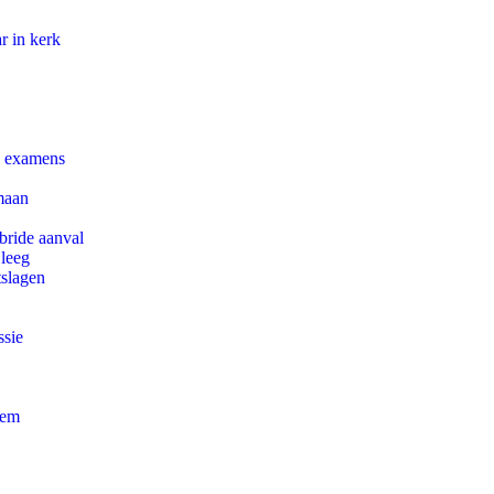
r in kerk
e examens
maan
bride aanval
 leeg
tslagen
ssie
eem