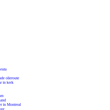
Ceuta
de olieroute
r in kerk
dam
land
r in Montreal
uur