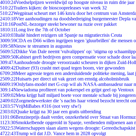
40
10:24
Voedselprijzen wereldwijd op hoogste niveau in ruim drie jaar
5
10:22
Trailers kijken: de bioscoopreleases van week 32
5
10:22
Wegpiraat scheurt met 146 km/u door het centrum van Amster
24
10:18
Vier aanhoudingen na doodsbedreiging burgemeester Depla v
2
10:16
PostNL-bezorger steekt bewoner na ruzie over pakket
18
10:11
Long live the 7th of October
24
10:03
Italië hindert reizigers uit Spanje na migratiecrisis Ceuta
30
09:59
CDA en D66 willen ingrijpen tegen 'gluurbrillen' die mensen 
1
09:58
Nieuw te streamen in augustus
56
09:52
Dikke Van Dale neemt 'vulvalippen' op: 'stigma op schaamlip
28
09:50
Kabinet geeft bedrijven geen compensatie voor schade door la
3
09:47
Aanhoudende droogte veroorzaakt scheuren in dijken Zuid-Hol
40
09:42
Duitser (93) crasht met quad tegen boom, vier gewonden
67
09:28
Meer agressie tegen een andersluidende politieke mening, laat j
25
09:22
Huisarts per direct uit vak gezet om ernstig alcoholmisbruik
66
09:19
Onlyfans-model met G-cup wil als NASA-ambassadeur naar 
3
09:14
Niewiadoma profiteert van pokerspel en grijpt geel op Ventoux
15
09:02
Meta krijgt half miljard boete voor mentale schade bij jongeren
24
09:02
Zorgmedewerkster die 's nachts haar vriend bezocht terecht on
12
03:57
VrijMiBabes #316 (not very sfw!)
23
03:02
Quake krijgt na 30 jaar een gratis uitbreiding
11
01:06
Benzineprijs daalt verder, onzekerheid over Straat van Hormuz 
11
23:30
Smokkelbende opgerold in Spanje, verdienden miljoenen aan 
59
22:53
Waterschappen slaan alarm wegens droogte: Gereedschapskist
47
22:43
Trump wil dat J.D. Vance hem in 2028 opvolgt