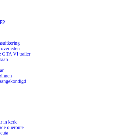
app
suitkering
d overleden
e GTA VI trailer
maan
ar
binnen
g aangekondigd
r in kerk
de olieroute
Ceuta