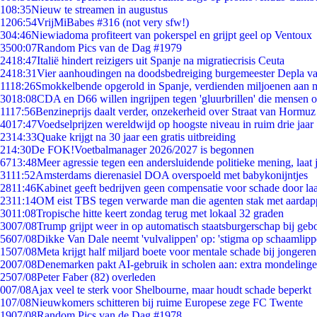
1
08:35
Nieuw te streamen in augustus
12
06:54
VrijMiBabes #316 (not very sfw!)
3
04:46
Niewiadoma profiteert van pokerspel en grijpt geel op Ventoux
35
00:07
Random Pics van de Dag #1979
24
18:47
Italië hindert reizigers uit Spanje na migratiecrisis Ceuta
24
18:31
Vier aanhoudingen na doodsbedreiging burgemeester Depla v
11
18:26
Smokkelbende opgerold in Spanje, verdienden miljoenen aan 
30
18:08
CDA en D66 willen ingrijpen tegen 'gluurbrillen' die mensen 
11
17:56
Benzineprijs daalt verder, onzekerheid over Straat van Hormuz b
40
17:47
Voedselprijzen wereldwijd op hoogste niveau in ruim drie jaar
23
14:33
Quake krijgt na 30 jaar een gratis uitbreiding
2
14:30
De FOK!Voetbalmanager 2026/2027 is begonnen
67
13:48
Meer agressie tegen een andersluidende politieke mening, laat j
31
11:52
Amsterdams dierenasiel DOA overspoeld met babykonijntjes
28
11:46
Kabinet geeft bedrijven geen compensatie voor schade door la
23
11:14
OM eist TBS tegen verwarde man die agenten stak met aardap
30
11:08
Tropische hitte keert zondag terug met lokaal 32 graden
30
07/08
Trump grijpt weer in op automatisch staatsburgerschap bij geb
56
07/08
Dikke Van Dale neemt 'vulvalippen' op: 'stigma op schaamlip
15
07/08
Meta krijgt half miljard boete voor mentale schade bij jongeren
20
07/08
Denemarken pakt AI-gebruik in scholen aan: extra mondeling
25
07/08
Peter Faber (82) overleden
0
07/08
Ajax veel te sterk voor Shelbourne, maar houdt schade beperkt
1
07/08
Nieuwkomers schitteren bij ruime Europese zege FC Twente
19
07/08
Random Pics van de Dag #1978