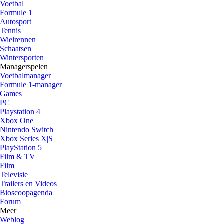
Voetbal
Formule 1
Autosport
Tennis
Wielrennen
Schaatsen
Wintersporten
Managerspelen
Voetbalmanager
Formule 1-manager
Games
PC
Playstation 4
Xbox One
Nintendo Switch
Xbox Series X|S
PlayStation 5
Film & TV
Film
Televisie
Trailers en Videos
Bioscoopagenda
Forum
Meer
Weblog