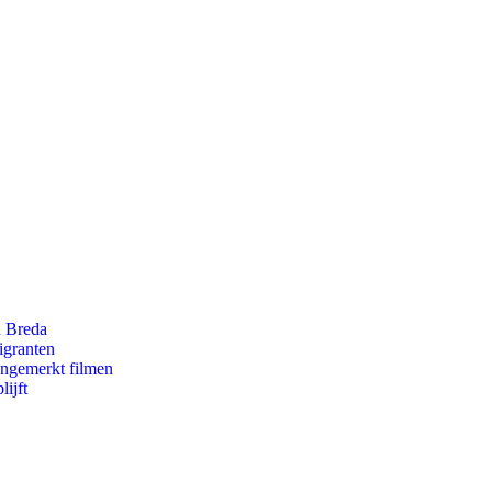
n Breda
igranten
ongemerkt filmen
ijft