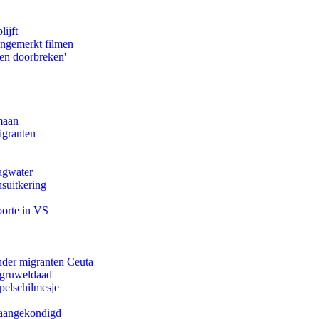
ijft
ongemerkt filmen
pen doorbreken'
maan
igranten
agwater
suitkering
oorte in VS
onder migranten Ceuta
'gruweldaad'
pelschilmesje
g aangekondigd