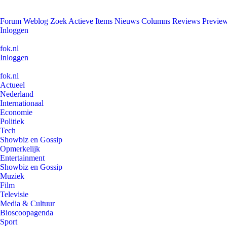
Forum
Weblog
Zoek
Actieve Items
Nieuws
Columns
Reviews
Previe
Inloggen
fok.nl
Inloggen
fok.nl
Actueel
Nederland
Internationaal
Economie
Politiek
Tech
Showbiz en Gossip
Opmerkelijk
Entertainment
Showbiz en Gossip
Muziek
Film
Televisie
Media & Cultuur
Bioscoopagenda
Sport