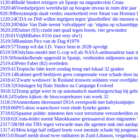
11
20:48
Italië hindert reizigers uit Spanje na migratiecrisis Ceuta
19
20:46
Voedselprijzen wereldwijd op hoogste niveau in ruim drie jaar
9
20:30
Benzineprijs daalt verder, onzekerheid over Straat van Hormuz bl
12
20:24
CDA en D66 willen ingrijpen tegen 'gluurbrillen' die mensen 
52
20:20
Dikke Van Dale neemt 'vulvalippen' op: 'stigma op schaamlip
36
20:20
Duitser (93) crasht met quad tegen boom, vier gewonden
11
20:01
VrijMiBabes #316 (not very sfw!)
35
19:58
Random Pics van de Dag #1979
46
19:57
Trump wil dat J.D. Vance hem in 2028 opvolgt
65
19:50
Onlyfans-model met G-cup wil als NASA-ambassadeur naar 
3
19:50
Smokkelbende opgerold in Spanje, verdienden miljoenen aan m
25
19:43
Peter Faber (82) overleden
29
19:41
Tropische hitte keert zondag terug met lokaal 32 graden
25
19:14
Kabinet geeft bedrijven geen compensatie voor schade door la
24
18:41
'Zwarte weduwes' in Rusland trouwen soldaten voor overlijden
15
18:32
Ontslagen bij Halo Studios na Campaign Evolved
30
18:32
Trump grijpt weer in op automatisch staatsburgerschap bij geb
6
18:24
Trailers kijken: de bioscoopreleases van week 32
31
18:19
Amsterdams dierenasiel DOA overspoeld met babykonijntjes
19
18:06
PS5-doos waarschuwt voor einde fysieke games
37
18:02
Spaanse politie: minstens tien voor terrorisme veroordeelden 
33
18:02
Ceuta-leider noemt Marokkaanse grensaanval door migranten 
23
17:58
OM eist TBS tegen verwarde man die agenten stak met aardap
13
17:41
Meta krijgt half miljard boete voor mentale schade bij jongeren
69
15:03
Israël meldt dood twee militairen in Zuid-Libanon, vergeldin