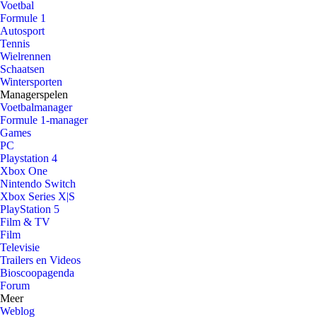
Voetbal
Formule 1
Autosport
Tennis
Wielrennen
Schaatsen
Wintersporten
Managerspelen
Voetbalmanager
Formule 1-manager
Games
PC
Playstation 4
Xbox One
Nintendo Switch
Xbox Series X|S
PlayStation 5
Film & TV
Film
Televisie
Trailers en Videos
Bioscoopagenda
Forum
Meer
Weblog