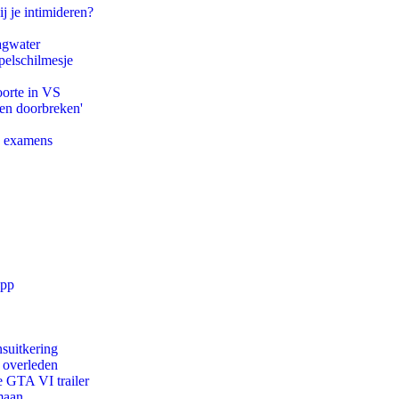
j je intimideren?
agwater
pelschilmesje
oorte in VS
pen doorbreken'
e examens
app
suitkering
d overleden
e GTA VI trailer
maan