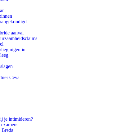
ar
binnen
g aangekondigd
bride aanval
duurzaamheidsclaims
el
iegtuigen in
 leeg
tslagen
rtner Ceva
ij je intimideren?
e examens
n Breda