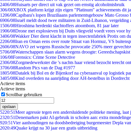
24
06/08
Huisarts per direct uit vak gezet om ernstig alcoholmisbruik
3
06/08
XBOX platform krijgt zijn eigen "Platinum" achievements dit ja
12
06/08
Capibara's lopen Braziliaans parlementsgebouw Mato Grosso 
69
06/08
Israël meldt dood twee militairen in Zuid-Libanon, vergeldin
15
06/08
Hiroshima herdenkt slachtoffers atoombom, 81 jaar later
19
06/08
Drone met explosieven bij Duits vliegveld voedt vrees voor hy
34
06/08
Wakker Dier dient klacht in tegen insectenfabriek Protix om 
22
06/08
Iran en Oman eens over route Straat van Hormuz, VS buitensp
26
06/08
NAVO zet wegens Russische provocatie 250% meer gevechtsvl
57
06/08
Waterschappen slaan alarm wegens droogte: Gereedschapskist
1
06/08
Forensics: Crime Scene Detective
23
06/08
Zorgmedewerkster die 's nachts haar vriend bezocht terecht on
37
06/08
Random Pics van de Dag #1977
18
05/08
Datalek bij Bol en de Bijenkorf na cyberaanval op logistiek pa
34
05/08
Kind overleden na aanrijding door AH-bestelbus in Dordrecht
Actieve items
Actieve items
Scrollbar gebruiken
opslaan
52
20:51
Meer agressie tegen een andersluidende politieke mening, laat j
23
20:51
Denemarken pakt AI-gebruik in scholen aan: extra mondeling
9
20:51
Vier aanhoudingen na doodsbedreiging burgemeester Depla va
20
20:49
Quake krijgt na 30 jaar een gratis uitbreiding