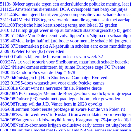
51
13:48
Meer agressie tegen een andersluidende politieke mening, laat ji
31
11:52
Amsterdams dierenasiel DOA overspoeld met babykonijntjes
25
11:46
Kabinet geeft bedrijven geen compensatie voor schade door la
23
11:14
OM eist TBS tegen verwarde man die agenten stak met aardap
29
11:08
Tropische hitte keert zondag terug met lokaal 32 graden
30
10:12
Trump grijpt weer in op automatisch staatsburgerschap bij geb
52
09:51
Dikke Van Dale neemt 'vulvalippen' op: 'stigma op schaamlip
13
09:40
Meta krijgt half miljard boete voor mentale schade bij jongeren
22
09:37
Denemarken pakt AI-gebruik in scholen aan: extra mondeling
25
09:05
Peter Faber (82) overleden
6
05:00
Trailers kijken: de bioscoopreleases van week 32
0
03:37
Ajax veel te sterk voor Shelbourne, maar houdt schade beperkt
1
02:34
Nieuwkomers schitteren bij ruime Europese zege FC Twente
19
00:45
Random Pics van de Dag #1978
15
22:04
Ontslagen bij Halo Studios na Campaign Evolved
19
22:01
PS5-doos waarschuwt voor einde fysieke games
2
21:03
Le Court wint na nerveuze finale, Pieterse derde
29
06/08
NPO-manager Menno de Boer geschorst na dickpic in groeps
36
06/08
Duitser (93) crasht met quad tegen boom, vier gewonden
46
06/08
Trump wil dat J.D. Vance hem in 2028 opvolgt
1
06/08
Lemmen boekt eerste profzege in zware Ronde van Polen-rit
24
06/08
'Zwarte weduwes' in Rusland trouwen soldaten voor overlijden
14
06/08
Zangeres en Idols-jurylid Jerney Kaagman op 79-jarige leeftij
10
06/08
Netflix-abonnees krijgen exclusieve early access tot uitgebreid
65
06/08
Onlyfans-model met G-cup wil als NASA-ambassadeur naar 