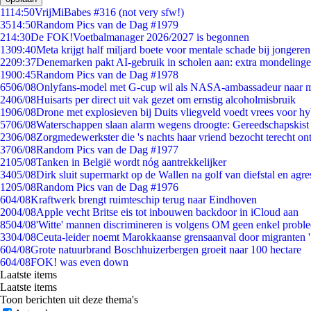
11
14:50
VrijMiBabes #316 (not very sfw!)
35
14:50
Random Pics van de Dag #1979
2
14:30
De FOK!Voetbalmanager 2026/2027 is begonnen
13
09:40
Meta krijgt half miljard boete voor mentale schade bij jongeren
22
09:37
Denemarken pakt AI-gebruik in scholen aan: extra mondeling
19
00:45
Random Pics van de Dag #1978
65
06/08
Onlyfans-model met G-cup wil als NASA-ambassadeur naar 
24
06/08
Huisarts per direct uit vak gezet om ernstig alcoholmisbruik
19
06/08
Drone met explosieven bij Duits vliegveld voedt vrees voor hy
57
06/08
Waterschappen slaan alarm wegens droogte: Gereedschapskist
23
06/08
Zorgmedewerkster die 's nachts haar vriend bezocht terecht on
37
06/08
Random Pics van de Dag #1977
21
05/08
Tanken in België wordt nóg aantrekkelijker
34
05/08
Dirk sluit supermarkt op de Wallen na golf van diefstal en agre
12
05/08
Random Pics van de Dag #1976
6
04/08
Kraftwerk brengt ruimteschip terug naar Eindhoven
20
04/08
Apple vecht Britse eis tot inbouwen backdoor in iCloud aan
85
04/08
'Witte' mannen discrimineren is volgens OM geen enkel probl
33
04/08
Ceuta-leider noemt Marokkaanse grensaanval door migranten 
6
04/08
Grote natuurbrand Boschhuizerbergen groeit naar 100 hectare
6
04/08
FOK! was even down
Laatste items
Laatste items
Toon berichten uit deze thema's