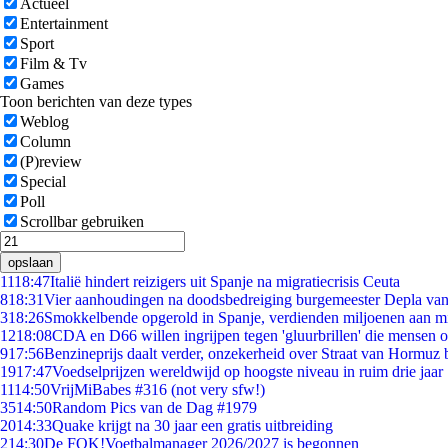
Actueel
Entertainment
Sport
Film & Tv
Games
Toon berichten van deze types
Weblog
Column
(P)review
Special
Poll
Scrollbar gebruiken
opslaan
11
18:47
Italië hindert reizigers uit Spanje na migratiecrisis Ceuta
8
18:31
Vier aanhoudingen na doodsbedreiging burgemeester Depla va
3
18:26
Smokkelbende opgerold in Spanje, verdienden miljoenen aan m
12
18:08
CDA en D66 willen ingrijpen tegen 'gluurbrillen' die mensen 
9
17:56
Benzineprijs daalt verder, onzekerheid over Straat van Hormuz bl
19
17:47
Voedselprijzen wereldwijd op hoogste niveau in ruim drie jaar
11
14:50
VrijMiBabes #316 (not very sfw!)
35
14:50
Random Pics van de Dag #1979
20
14:33
Quake krijgt na 30 jaar een gratis uitbreiding
2
14:30
De FOK!Voetbalmanager 2026/2027 is begonnen