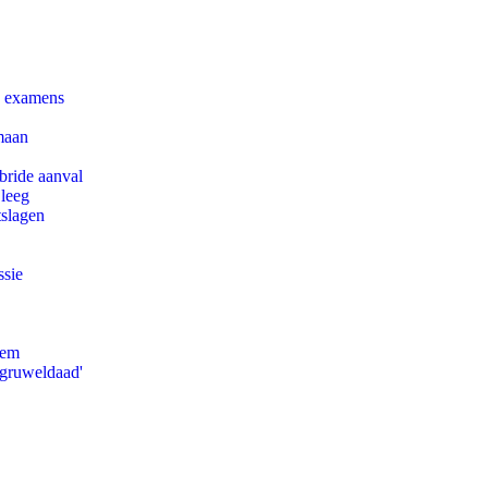
e examens
maan
bride aanval
 leeg
tslagen
ssie
eem
'gruweldaad'